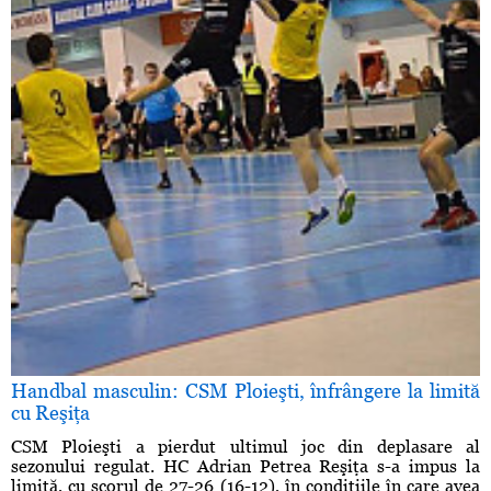
Handbal masculin: CSM Ploieşti, înfrângere la limită
cu Reşiţa
CSM Ploieşti a pierdut ultimul joc din deplasare al
sezonului regulat. HC Adrian Petrea Reşiţa s-a impus la
limită, cu scorul de 27-26 (16-12), în condiţiile în care avea