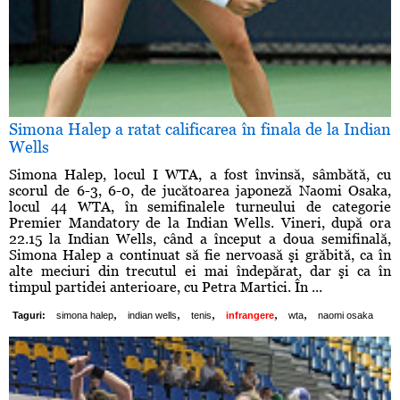
Simona Halep a ratat calificarea în finala de la Indian
Wells
Simona Halep, locul I WTA, a fost învinsă, sâmbătă, cu
scorul de 6-3, 6-0, de jucătoarea japoneză Naomi Osaka,
locul 44 WTA, în semifinalele turneului de categorie
Premier Mandatory de la Indian Wells. Vineri, după ora
22.15 la Indian Wells, când a început a doua semifinală,
Simona Halep a continuat să fie nervoasă şi grăbită, ca în
alte meciuri din trecutul ei mai îndepărat, dar şi ca în
timpul partidei anterioare, cu Petra Martici. În ...
,
,
,
,
,
Taguri:
simona halep
indian wells
tenis
infrangere
wta
naomi osaka