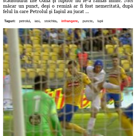
stadionului Ilie Oană şi lupilor nu le-a rămas nimic. Nici
măcar un punct, deşi o remiză ar fi fost nemeritată, după
felul în care Petrolul şi Iaşiul au jucat ...
,
,
,
,
,
Taguri:
petrolul
iasi
stoichita
infrangere
puncte
lupii