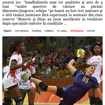
acestui joc. *handbalistele sunt tot neplătite şi asta de 4
luni *multe sportive de valoare au părăsit
d&eacute;j&agrave; echipa *pe bancă au fost trei junioare şi
o altă tânără jucătoare fără experienţă la senioare din cinci
rezerve *Bozovic şi Dinu au jucat nerefăcute în totalitate
după operaţiile suferite În condiţiile ...
,
,
,
,
,
Taguri:
csm ploiesti
handbal
solitaire
hc zalau
infrangere
victorie