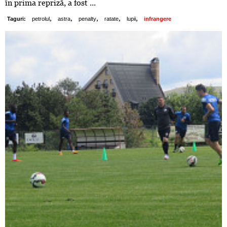
în prima repriză, a fost ...
,
,
,
,
,
Taguri:
petrolul
astra
penalty
ratate
lupii
infrangere