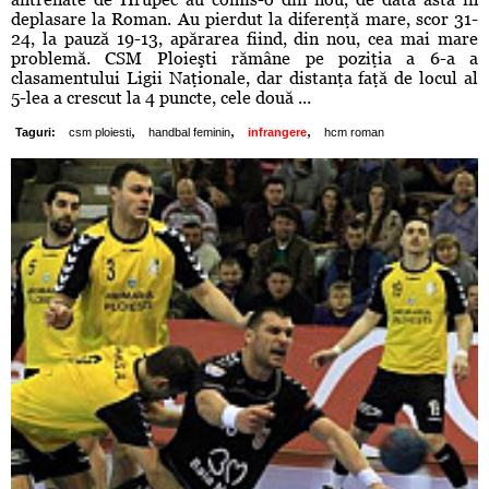
deplasare la Roman. Au pierdut la diferenţă mare, scor 31-
24, la pauză 19-13, apărarea fiind, din nou, cea mai mare
problemă. CSM Ploieşti rămâne pe poziţia a 6-a a
clasamentului Ligii Naţionale, dar distanţa faţă de locul al
5-lea a crescut la 4 puncte, cele două ...
,
,
,
Taguri:
csm ploiesti
handbal feminin
infrangere
hcm roman