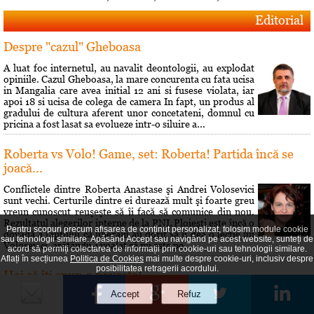
Editorial
Despre "cazul" Gheboasa
A luat foc internetul, au navalit deontologii, au explodat
opiniile. Cazul Gheboasa, la mare concurenta cu fata ucisa
in Mangalia care avea initial 12 ani si fusese violata, iar
apoi 18 si ucisa de colega de camera In fapt, un produs al
gradului de cultura aferent unor concetateni, domnul cu
pricina a fost lasat sa evolueze intr-o siluire a...
Roberta vs Volo! Game, set: Roberta! Partida încă se
joacă...
Conflictele dintre Roberta Anastase şi Andrei Volosevici
sunt vechi. Certurile dintre ei durează mult şi foarte greu
vreun cunoscut reuşeşte să îi facă să comunice din nou.
Rezultatul alegerilor interne de la PNL Ploieşti este încă o
Pentru scopuri precum afișarea de conținut personalizat, folosim module cookie
dovadă a faptului că liberalii au dorit să îi dea o lecţie lui
sau tehnologii similare. Apăsând Accept sau navigând pe acest website, sunteți de
Volosevici, arâtându-i voalat că nu este pe...
acord să permiți colectarea de informații prin cookie-uri sau tehnologii similare.
Aflați în secțiunea
Politica de Cookies
mai multe despre cookie-uri, inclusiv despre
posibilitatea retragerii acordului.
Hai să îţi spun o poveste!
Prin 1951 Brâncusi a dorit să lase mostenire României
200 de lucrări si atelierul său parizian. Statul român a