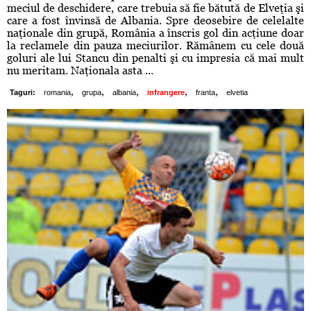
meciul de deschidere, care trebuia să fie bătută de Elveţia şi
care a fost învinsă de Albania. Spre deosebire de celelalte
naţionale din grupă, România a înscris gol din acţiune doar
la reclamele din pauza meciurilor. Rămânem cu cele două
goluri ale lui Stancu din penalti şi cu impresia că mai mult
nu meritam. Naţionala asta ...
,
,
,
,
,
Taguri:
romania
grupa
albania
infrangere
franta
elvetia