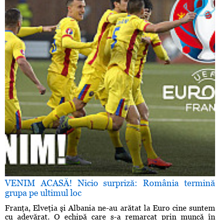
VENIM ACASĂ! Nicio surpriză: România termină
grupa pe ultimul loc
Franţa, Elveţia şi Albania ne-au arătat la Euro cine suntem
cu adevărat. O echipă care s-a remarcat prin muncă în