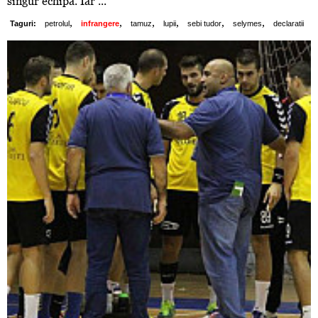
singur echipa. Iar ...
,
,
,
,
,
,
Taguri:
petrolul
infrangere
tamuz
lupii
sebi tudor
selymes
declaratii