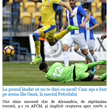
La pomul lăudat să nu te duci cu sacul! Cam aşa a fost
pe arena Ilie Oană, la meciul Petrolului
Nici chiar succesul clar de Alexandria, de săptămâna
trecută, 4-1 cu AFCM, şi implicit creşterea spre 100% a