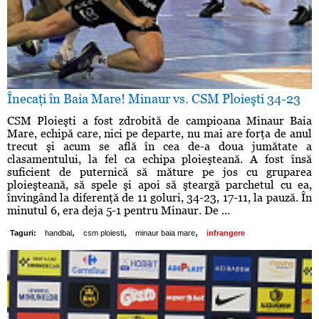
Înecaţi în Baia Mare! Minaur vs. CSM Ploieşti 34-23
CSM Ploieşti a fost zdrobită de campioana Minaur Baia
Mare, echipă care, nici pe departe, nu mai are forţa de anul
trecut şi acum se află în cea de-a doua jumătate a
clasamentului, la fel ca echipa ploieşteană. A fost însă
suficient de puternică să măture pe jos cu gruparea
ploieşteană, să spele şi apoi să şteargă parchetul cu ea,
învingând la diferenţă de 11 goluri, 34-23, 17-11, la pauză. În
minutul 6, era deja 5-1 pentru Minaur. De ...
,
,
,
Taguri:
handbal
csm ploiesti
minaur baia mare
infrangere