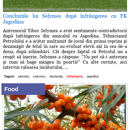
Concluziile lui Selymes după înfrângerea cu FK
Jagodina
Antrenorul Tibor Selymes a avut sentimente contradictorii
după înfrângerea din amicalul cu Jagodina. Tehnicianul
Petrolului s-a arătat mulţumit de jocul din prima repriza şi
dezamăgit de felul în care au evoluat elevii săi în cea de-a
doua, după schimbări. Cât despre faptul că Petrolul nu a
reuşit să înscrie, Selymes a răspuns: “Nu pot să-i antrenez
şi cum să bage mingea în poartă!” Cu alte cuvinte, aici
intervin valoarea jucătorului, ...
,
,
,
,
Taguri:
petrolul
selymes
declaratii
infrangere
jagodina
Food