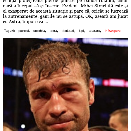
echipa ploieşteană pierde puncte pe bandă rulantă, chiar
dacă a început să şi înscrie. Evident, Mihai Stoichiţă este şi
el exasperat de această situaţie şi pare că, oricât se lucrează
la antrenamente, găurile nu se astupă. OK, aseară am jucat
cu Astra, împotriva ...
,
,
,
,
,
,
Taguri:
petrolul
stoichita
astra
declaratii
lupii
aparare
infrangere