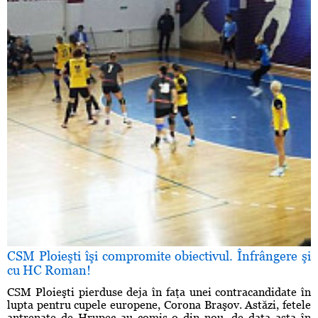
CSM Ploieşti îşi compromite obiectivul. Înfrângere şi
cu HC Roman!
CSM Ploieşti pierduse deja în faţa unei contracandidate în
lupta pentru cupele europene, Corona Braşov. Astăzi, fetele
antrenate de Hrupec au comis-o din nou, de data asta în