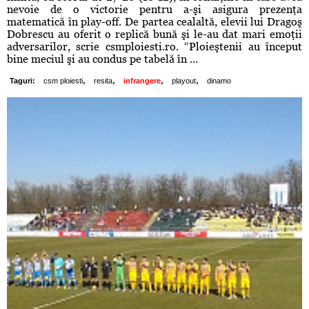
nevoie de o victorie pentru a-şi asigura prezenţa
matematică în play-off. De partea cealaltă, elevii lui Dragoş
Dobrescu au oferit o replică bună şi le-au dat mari emoţii
adversarilor, scrie csmploiesti.ro. “Ploieştenii au început
bine meciul şi au condus pe tabelă în ...
,
,
,
,
Taguri:
csm ploiesti
resita
infrangere
playout
dinamo