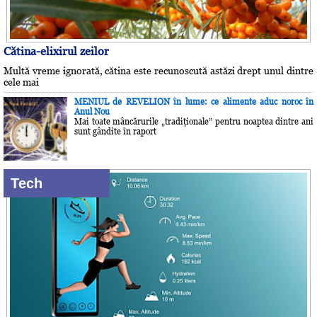
Cătina-elixirul zeilor
Multă vreme ignorată, cătina este recunoscută astăzi drept unul dintre
cele mai
MENIUL de REVELION în lume: ce alimente aduc noroc în
Anul Nou
Mai toate mâncărurile „tradiţionale” pentru noaptea dintre ani
sunt gândite în raport
Tech