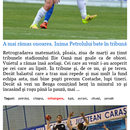
A mai rămas onoarea. Inima Petrolului bate în tribună
Retrogradarea matematică, ploaia, ziua de marţi au ţinut
tribunele stadionului Ilie Oană mai goale ca de obicei.
Vuietul a rămas însă acelaşi. Cei care au venit i-au acoperit
pe cei care au lipsit. În tribune şi, de ce nu, şi pe teren.
Decât balastul care a tras mai repede şi mai mult la fund
echipa asta, mai bine puşti precum Costache, lupi tineri.
Decât să vezi un Benga comiţând henţ în minutul 10 şi
încasând şi roşu până la pauză, mai ...
,
,
,
,
,
,
Taguri:
petrolul
chiajna
infrangere
lupii
avram
ofsaid
penalti