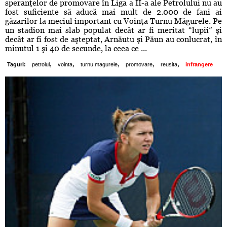
speranţelor de promovare în Liga a II-a ale Petrolului nu au
fost suficiente să aducă mai mult de 2.000 de fani ai
găzarilor la meciul important cu Voinţa Turnu Măgurele. Pe
un stadion mai slab populat decât ar fi meritat “lupii” şi
decât ar fi fost de aşteptat, Arnăutu şi Păun au conlucrat, în
minutul 1 şi 40 de secunde, la ceea ce ...
,
,
,
,
,
Taguri:
petrolul
vointa
turnu magurele
promovare
reusita
infrangere