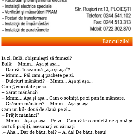
Bancul zilei
Ia zi, Bulă, obişnuieşti să fumezi?
Bulă: – Mmm… Aşa şi aşa…
– Dar cât înseamnă „aşa şi aşa”?
– Mmm… Păi cam 4 pachete pe zi.
– Dulciuri mănânci? – Mmm… Aşa şi aşa…
Cam 5 ciocolate pe zi.
– Sărat mănânci?
– Mmm… Aşa şi aşa… Cam o solniţă pe zi pun în mâncare.
– Grăsimi mănânci? – Mmm… Aşa şi aşa…
Cam un kil- două de slană pe zi…
– Prăjit mănânci?
– Mmm… Aşa şi aşa… Pe zi… Cam câte o omletă de 4 ouă şi
cartofi prăjiţi, asezonaţi cu cârnaţi
.– Aha… Dar de băut, bei? – A, da! De băut, beau!