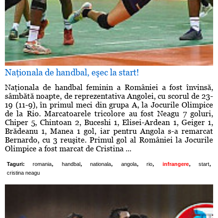
Naţionala de handbal, eşec la start!
Naţionala de handbal feminin a României a fost învinsă,
sâmbătă noapte, de reprezentativa Angolei, cu scorul de 23-
19 (11-9), în primul meci din grupa A, la Jocurile Olimpice
de la Rio. Marcatoarele tricolore au fost Neagu 7 goluri,
Chiper 5, Chintoan 2, Buceshi 1, Elisei-Ardean 1, Geiger 1,
Brădeanu 1, Manea 1 gol, iar pentru Angola s-a remarcat
Bernardo, cu 3 reuşite. Primul gol al României la Jocurile
Olimpice a fost marcat de Cristina ...
,
,
,
,
,
,
,
Taguri:
romania
handbal
nationala
angola
rio
infrangere
start
cristina neagu