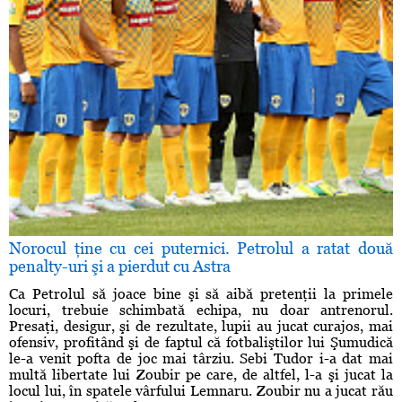
Norocul ţine cu cei puternici. Petrolul a ratat două
penalty-uri şi a pierdut cu Astra
Ca Petrolul să joace bine şi să aibă pretenţii la primele
locuri, trebuie schimbată echipa, nu doar antrenorul.
Presaţi, desigur, şi de rezultate, lupii au jucat curajos, mai
ofensiv, profitând şi de faptul că fotbaliştilor lui Şumudică
le-a venit pofta de joc mai târziu. Sebi Tudor i-a dat mai
multă libertate lui Zoubir pe care, de altfel, l-a şi jucat la
locul lui, în spatele vârfului Lemnaru. Zoubir nu a jucat rău