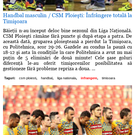
Handbal masculin / CSM Ploieşti: Înfrângere totală la
Timişoara
Băieţii n-au început deloc bine sezonul din Liga Naţională.
CSM Ploieşti rămâne fără puncte şi după etapa a patra. De
această dată, gruparea ploieşteană a pierdut la Timişoara,
cu Politehnica, scor 29-26. Gazdele au condus la pauză cu
18-12 şi asta în condiţiile în care Politehnica a avut nu mai
puţin de 5 eliminări de două minute! Cele şase goluri
diferenţă le-au oferit timişorenilor posibilitatea să
gestioneze fără probleme repriza a doua. ...
,
,
,
,
Taguri:
csm ploiesti
handbal
liga nationala
infrangere
timisoara