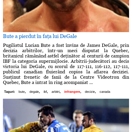
Bute a pierdut în faţa lui DeGale
Pugilistul Lucian Bute a fost învins de James DeGale, prin
decizia arbitrilor, într-un meci disputat la Quebec,
britanicul rămânând astfel deţinător al centurii de campion
IBF la categoria supermijlocie. Arbitrii-judecători au decis
victoria lui DeGale, cu scorul de 117-111, 116-112, 117-111,
publicul canadian fluierând copios la aflarea deciziei.
Susţinut frenetic de fanii de la Centre Videotron din
Quebec, Bute a intrat în ring acompaniat ...
,
,
,
,
,
,
Taguri:
bute
degale
ibf
arbitri
infrangere
decizie
canada