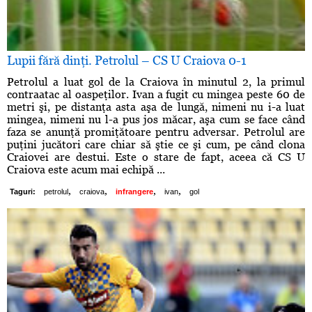
Lupii fără dinţi. Petrolul – CS U Craiova 0-1
Petrolul a luat gol de la Craiova în minutul 2, la primul
contraatac al oaspeţilor. Ivan a fugit cu mingea peste 60 de
metri şi, pe distanţa asta aşa de lungă, nimeni nu i-a luat
mingea, nimeni nu l-a pus jos măcar, aşa cum se face când
faza se anunţă promiţătoare pentru adversar. Petrolul are
puţini jucători care chiar să ştie ce şi cum, pe când clona
Craiovei are destui. Este o stare de fapt, aceea că CS U
Craiova este acum mai echipă ...
,
,
,
,
Taguri:
petrolul
craiova
infrangere
ivan
gol