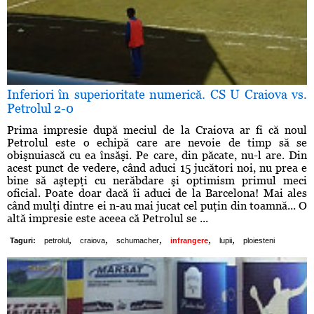
Inferiori în superioritate numerică. CS U Craiova vs.
Petrolul 2-0
Prima impresie după meciul de la Craiova ar fi că noul
Petrolul este o echipă care are nevoie de timp să se
obişnuiască cu ea însăşi. Pe care, din păcate, nu-l are. Din
acest punct de vedere, când aduci 15 jucători noi, nu prea e
bine să aştepţi cu nerăbdare şi optimism primul meci
oficial. Poate doar dacă îi aduci de la Barcelona! Mai ales
când mulţi dintre ei n-au mai jucat cel puţin din toamnă... O
altă impresie este aceea că Petrolul se ...
,
,
,
,
,
Taguri:
petrolul
craiova
schumacher
infrangere
lupii
ploiesteni