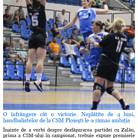
O înfrângere cât o victorie. Neplătite de 4 luni,
handbalistelor de la CSM Ploieşti le-a rămas ambiţia
Înainte de a vorbi despre desfăşurarea partidei cu Zalău,
prima a CSM-ului în campionat, trebuie expuse premisele