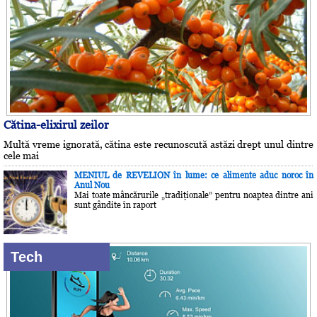
Cătina-elixirul zeilor
Multă vreme ignorată, cătina este recunoscută astăzi drept unul dintre
cele mai
MENIUL de REVELION în lume: ce alimente aduc noroc în
Anul Nou
Mai toate mâncărurile „tradiţionale” pentru noaptea dintre ani
sunt gândite în raport
Tech