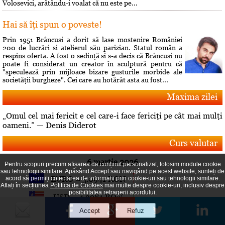
Volosevici, arâtându-i voalat că nu este pe...
Hai să îţi spun o poveste!
Prin 1951 Brâncusi a dorit să lase mostenire României
200 de lucrări si atelierul său parizian. Statul român a
respins oferta. A fost o sedinţă si s-a decis că Brâncusi nu
poate fi considerat un creator în sculptură pentru că
"speculează prin mijloace bizare gusturile morbide ale
societăţii burgheze". Cei care au hotărât asta au fost...
Maxima zilei
„Omul cel mai fericit e cel care-i face fericiţi pe cât mai mulţi
oameni.” — Denis Diderot
Curs valutar
6 martie 2026
Pentru scopuri precum afișarea de conținut personalizat, folosim module cookie
sau tehnologii similare. Apăsând Accept sau navigând pe acest website, sunteți de
EURO = 5.0941 RON
acord să permiți colectarea de informații prin cookie-uri sau tehnologii similare.
Aflați în secțiunea
Politica de Cookies
mai multe despre cookie-uri, inclusiv despre
posibilitatea retragerii acordului.
USD = 4.3981 RON
GBP = 5.8664 RON