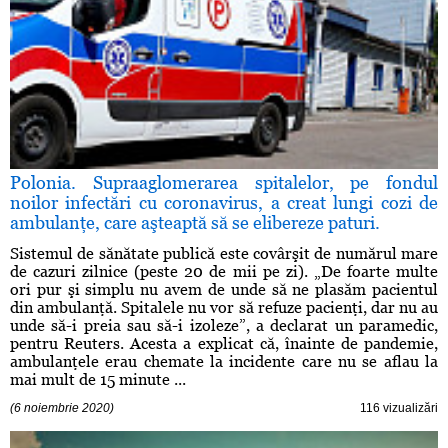
Polonia. Supraaglomerarea spitalelor, pe fondul
noilor infectări cu coronavirus, a creat lungi cozi de
ambulanţe, care aşteaptă să se elibereze paturi.
Sistemul de sănătate publică este covârşit de numărul mare
de cazuri zilnice (peste 20 de mii pe zi). „De foarte multe
ori pur şi simplu nu avem de unde să ne plasăm pacientul
din ambulanţă. Spitalele nu vor să refuze pacienţi, dar nu au
unde să-i preia sau să-i izoleze”, a declarat un paramedic,
pentru Reuters. Acesta a explicat că, înainte de pandemie,
ambulanţele erau chemate la incidente care nu se aflau la
mai mult de 15 minute ...
(6 noiembrie 2020)
116 vizualizări