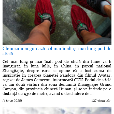
Chinezii inaugurează cel mai înalt şi mai lung pod de
sticlă
Cel mai lung şi mai înalt pod de sticlă din lume va fi
inaugurat, în luna iulie, în China, în parcul naţional
Zhangjiajie, despre care se spune că a fost sursa de
inspiraţie în crearea planetei Pandora din filmul Avatar,
regizat de James Cameron, informează CNN. Podul de sticlă
va uni două vârfuri din zona denumită Zhangjiajie Grand
Canyon, din provincia chineză Hunan, şi se va întinde pe o
distanţă de 430 de metri, având o deschidere de ...
(4 iunie 2015)
137 vizualizări