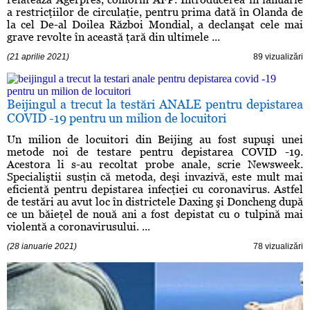
a restricţiilor de circulaţie, pentru prima dată în Olanda de
la cel De-al Doilea Război Mondial, a declanşat cele mai
grave revolte în această ţară din ultimele ...
(21 aprilie 2021)
89 vizualizări
Beijingul a trecut la testări ANALE pentru depistarea
COVID -19 pentru un milion de locuitori
Un milion de locuitori din Beijing au fost supuşi unei
metode noi de testare pentru depistarea COVID -19.
Acestora li s-au recoltat probe anale, scrie Newsweek.
Specialiştii susţin că metoda, deşi invazivă, este mult mai
eficientă pentru depistarea infecţiei cu coronavirus. Astfel
de testări au avut loc în districtele Daxing şi Doncheng după
ce un băieţel de nouă ani a fost depistat cu o tulpină mai
violentă a coronavirusului. ...
(28 ianuarie 2021)
78 vizualizări