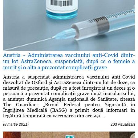
Austria - Administrarea vaccinului anti-Covid dintr-
un lot AstraZeneca, suspendată, după ce o femeie a
murit şi o alta a prezentat complicaţii grave
Austria a suspendat administrarea vaccinului anti-Covid
dezvoltat de Oxford şi AstraZeneca dintr-un lot de doze, ca
măsură de precauţie, după ce a fost înregistrat un deces şi o
persoană a prezentat complicaţii grave după inocularea lui,
a anunţat duminică Agenţia naţională de Sănătate, citează
The Guardian. „Biroul Federal pentru Siguranţă în
Îngrijirea Medicală (BASG) a primit două informări în
legătură temporală cu vaccinarea din acelaşi ...
(8 martie 2021)
203 vizualizări