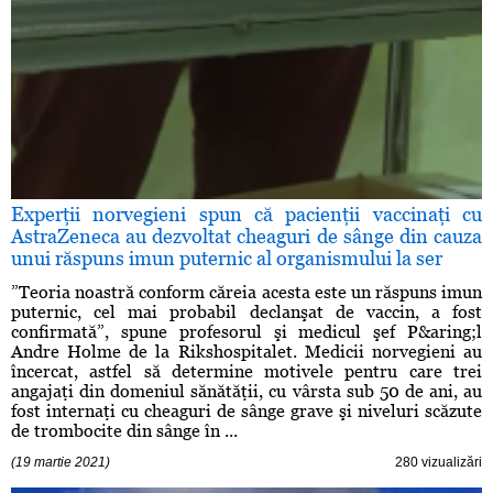
Experţii norvegieni spun că pacienţii vaccinaţi cu
AstraZeneca au dezvoltat cheaguri de sânge din cauza
unui răspuns imun puternic al organismului la ser
”Teoria noastră conform căreia acesta este un răspuns imun
puternic, cel mai probabil declanşat de vaccin, a fost
confirmată”, spune profesorul şi medicul şef P&aring;l
Andre Holme de la Rikshospitalet. Medicii norvegieni au
încercat, astfel să determine motivele pentru care trei
angajaţi din domeniul sănătăţii, cu vârsta sub 50 de ani, au
fost internaţi cu cheaguri de sânge grave şi niveluri scăzute
de trombocite din sânge în ...
(19 martie 2021)
280 vizualizări