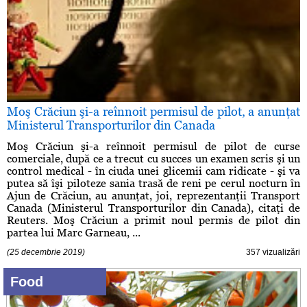
Moş Crăciun şi-a reînnoit permisul de pilot, a anunţat
Ministerul Transporturilor din Canada
Moş Crăciun şi-a reînnoit permisul de pilot de curse
comerciale, după ce a trecut cu succes un examen scris şi un
control medical - în ciuda unei glicemii cam ridicate - şi va
putea să îşi piloteze sania trasă de reni pe cerul nocturn în
Ajun de Crăciun, au anunţat, joi, reprezentanţii Transport
Canada (Ministerul Transporturilor din Canada), citaţi de
Reuters. Moş Crăciun a primit noul permis de pilot din
partea lui Marc Garneau, ...
(25 decembrie 2019)
357 vizualizări
Food