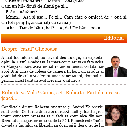
– Grăsimi mănânci? – Mmm… Aşa şi aşa…
Cam un kil- două de slană pe zi…
– Prăjit mănânci?
– Mmm… Aşa şi aşa… Pe zi… Cam câte o omletă de 4 ouă şi
cartofi prăjiţi, asezonaţi cu cârnaţi
.– Aha… Dar de băut, bei? – A, da! De băut, beau!
Editorial
Despre "cazul" Gheboasa
A luat foc internetul, au navalit deontologii, au explodat
opiniile. Cazul Gheboasa, la mare concurenta cu fata ucisa
in Mangalia care avea initial 12 ani si fusese violata, iar
apoi 18 si ucisa de colega de camera In fapt, un produs al
gradului de cultura aferent unor concetateni, domnul cu
pricina a fost lasat sa evolueze intr-o siluire a...
Roberta vs Volo! Game, set: Roberta! Partida încă se
joacă...
Conflictele dintre Roberta Anastase şi Andrei Volosevici
sunt vechi. Certurile dintre ei durează mult şi foarte greu
vreun cunoscut reuşeşte să îi facă să comunice din nou.
Rezultatul alegerilor interne de la PNL Ploieşti este încă o
dovadă a faptului că liberalii au dorit să îi dea o lecţie lui