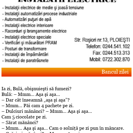
Bancul zilei
Ia zi, Bulă, obişnuieşti să fumezi?
Bulă: – Mmm… Aşa şi aşa…
– Dar cât înseamnă „aşa şi aşa”?
– Mmm… Păi cam 4 pachete pe zi.
– Dulciuri mănânci? – Mmm… Aşa şi aşa…
Cam 5 ciocolate pe zi.
– Sărat mănânci?
– Mmm… Aşa şi aşa… Cam o solniţă pe zi pun în mâncare.