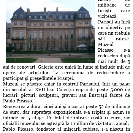
milioane de
turişti care
vizitează
Parisul au încă
un obiectiv pe
care nu trebuie
să-l rateze.
Muzeul
Picasso s-a
redeschis după
mai mult de 5
ani de renovari. Galeria este unică în lume şi include mii de
opere ale artistului. La ceremonia de redeschidere a
participat şi preşedintele Franţei.
Muzeul se găseşte chiar în centrul Parisului, într-un palat
din secolul al XVII-lea. Colecţia cuprinde peste 5.000 de
lucrări: picturi, sculpturi, gravuri sau ilustraţii făcute de
Pablo Picasso.
Renovarea a durat cinci ani şi a costat peste 52 de milioane
de euro, dar suprafaţa expoziţională s-a triplat şi acum se
întinde pe 5 etaje. Un bilet de intrare costă 11 euro, iar
oficialii muzeului se aşteaptă la 1 milion de vizitatori anual.
Pablo Picasso, fondator al mişcării cubiste, s-a născut în