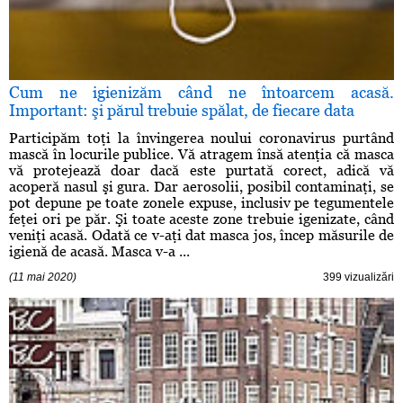
Cum ne igienizăm când ne întoarcem acasă.
Important: şi părul trebuie spălat, de fiecare data
Participăm toţi la învingerea noului coronavirus purtând
mască în locurile publice. Vă atragem însă atenţia că masca
vă protejează doar dacă este purtată corect, adică vă
acoperă nasul şi gura. Dar aerosolii, posibil contaminaţi, se
pot depune pe toate zonele expuse, inclusiv pe tegumentele
feţei ori pe păr. Şi toate aceste zone trebuie igenizate, când
veniţi acasă. Odată ce v-aţi dat masca jos, încep măsurile de
igienă de acasă. Masca v-a ...
(11 mai 2020)
399 vizualizări