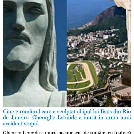
Cine e românul care a sculptat chipul lui Iisus din Rio
de Janeiro. Gheorghe Leonida a murit în urma unui
accident stupid
Gheorge Leonida a murit necunoscut de români, cu toate că