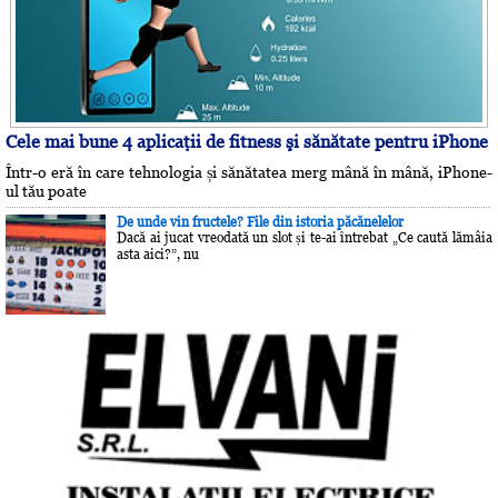
Cele mai bune 4 aplicaţii de fitness şi sănătate pentru iPhone
Într-o eră în care tehnologia și sănătatea merg mână în mână, iPhone-
ul tău poate
De unde vin fructele? File din istoria păcănelelor
Dacă ai jucat vreodată un slot și te-ai întrebat „Ce caută lămâia
asta aici?”, nu