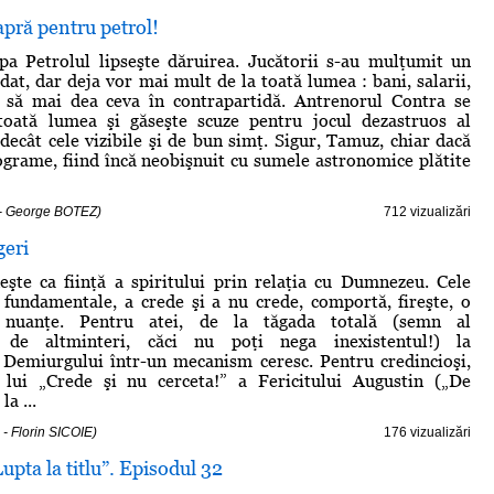
apră pentru petrol!
ipa Petrolul lipseşte dăruirea. Jucătorii s-au mulţumit un
dat, dar deja vor mai mult de la toată lumea : bani, salarii,
ă să mai dea ceva în contrapartidă. Antrenorul Contra se
toată lumea şi găseşte scuze pentru jocul dezastruos al
 decât cele vizibile şi de bun simţ. Sigur, Tamuz, chiar dacă
ograme, fiind încă neobişnuit cu sumele astronomice plătite
 - George BOTEZ)
712 vizualizări
eri
şte ca fiinţă a spiritului prin relaţia cu Dumnezeu. Cele
 fundamentale, a crede şi a nu crede, comportă, fireşte, o
e nuanţe. Pentru atei, de la tăgada totală (semn al
i, de altminteri, căci nu poţi nega inexistentul!) la
 Demiurgului într-un mecanism ceresc. Pentru credincioşi,
 lui „Crede şi nu cerceta!” a Fericitului Augustin („De
a ...
- Florin SICOIE)
176 vizualizări
upta la titlu”. Episodul 32