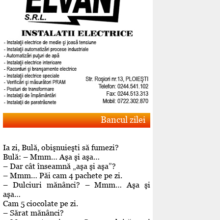
Bancul zilei
Ia zi, Bulă, obişnuieşti să fumezi?
Bulă: – Mmm… Aşa şi aşa…
– Dar cât înseamnă „aşa şi aşa”?
– Mmm… Păi cam 4 pachete pe zi.
– Dulciuri mănânci? – Mmm… Aşa şi
aşa…
Cam 5 ciocolate pe zi.
– Sărat mănânci?