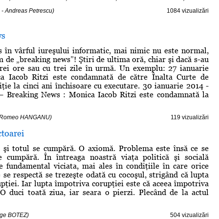
 - Andreas Petrescu)
1084 vizualizări
ws
 în vârful iureşului informatic, mai nimic nu este normal,
m de „breaking news”! Ştiri de ultima oră, chiar şi dacă s-au
rei ore sau cu trei zile în urmă. Un exemplu: 27 ianuarie
 Iacob Ritzi este condamnată de către Înalta Curte de
iţie la cinci ani închisoare cu executare. 30 ianuarie 2014 -
” – Breaking News : Monica Iacob Ritzi este condamnată la
 - Romeo HANGANU)
119 vizualizări
ctoarei
e şi totul se cumpără. O axiomă. Problema este însă ce se
e cumpără. În întreaga noastră viaţa politică şi socială
e fundamental viciata, mai ales în condiţiile în care orice
 se respectă se trezeşte odată cu cocoşul, strigând că lupta
pţiei. Iar lupta împotriva corupţiei este că aceea împotriva
O duci toată ziua, iar seara o pierzi. Plecând de la actul
orge BOTEZ)
504 vizualizări