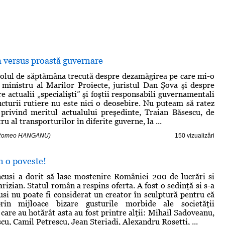
versus proastă guvernare
colul de săptămâna trecută despre dezamăgirea pe care mi-o
ministru al Marilor Proiecte, juristul Dan Şova şi despre
re actualii „specialişti” şi foştii responsabili guvernamentali
ructurii rutiere nu este nici o deosebire. Nu puteam să ratez
rivind meritul actualului preşedinte, Traian Băsescu, de
ru al transporturilor în diferite guverne, la ...
- Romeo HANGANU)
150 vizualizări
un o poveste!
cusi a dorit să lase mostenire României 200 de lucrări si
arizian. Statul român a respins oferta. A fost o sedinţă si s-a
usi nu poate fi considerat un creator în sculptură pentru că
prin mijloace bizare gusturile morbide ale societăţii
care au hotărât asta au fost printre alţii: Mihail Sadoveanu,
u, Camil Petrescu, Jean Steriadi, Alexandru Rosetti, ...