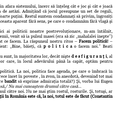
in afara sistemului, încerc să înţeleg cât e joc şi cât e joacă
 de astăzi. Admiţând că jocul presupune un set de reguli,
 foarte puţini. Restul suntem condamnaţi să privim, îngroziţi
 aceasta aparent fără sens, pe care o condamnăm fără vlagă şi
i ai politicii noastre postrevoluţionare, m-am întâlnit,
emii, venit să ia pulsul masei (era să zic „mahalalei inepte”)
zat ce facem. La răspunsul nostru ritos –
Facem politică!
–
ent: „Bine, băieţi, că
p o l i t i c a
o facem noi.” Beati
u sunt, în majoritatea lor, decât nişte
d e s f i g u r a n ţ i
, al
lor care, în locul adevărului până la capăt, optăm pentru
 politică. La noi, politica face agenda, pe care o îmbracă în
trece încet în poveste , în zvon, în anecdotă, devenind tot mai
are
bandit
să exprime admiraţia totală?) Şi, vorba lui Eugen
easă,/ Nu mai cunoaştem drumul către casă
…
l către noi. Nu ne mai ştim rostul, rosturile. Şi, totuşi, ar
ţii în România este că, la noi, totul este de făcut (Constantin