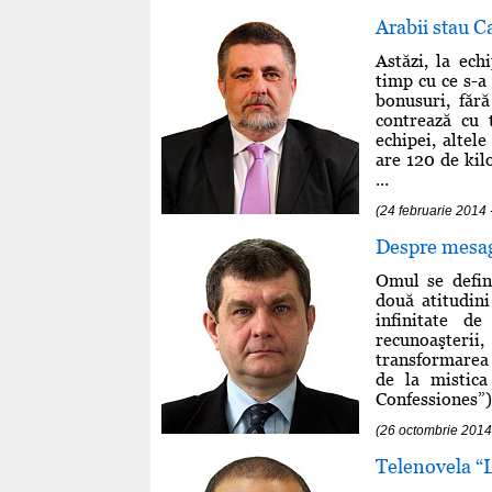
Arabii stau C
Astăzi, la ech
timp cu ce s-a 
bonusuri, făr
contrează cu 
echipei, altele
are 120 de kil
...
(24 februarie 2014
Despre mesag
Omul se define
două atitudini
infinitate d
recunoaşteri
transformarea
de la mistica
Confessiones”) l
(26 octombrie 2014 
Telenovela “L