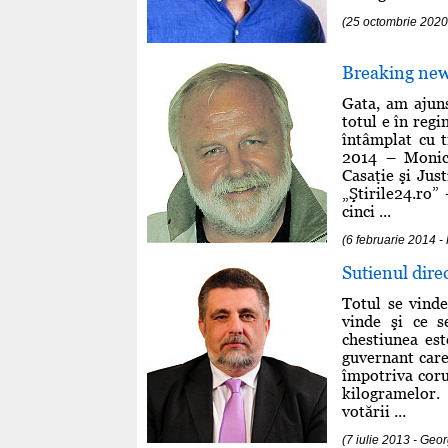
(25 octombrie 2020
Breaking ne
Gata, am ajuns
totul e în regi
întâmplat cu t
2014 – Monica
Casaţie şi Just
„Ştirile24.ro
cinci ...
(6 februarie 2014
Sutienul dire
Totul se vind
vinde şi ce s
chestiunea est
guvernant care
împotriva coru
kilogramelor. 
votării ...
(7 iulie 2013 - Ge