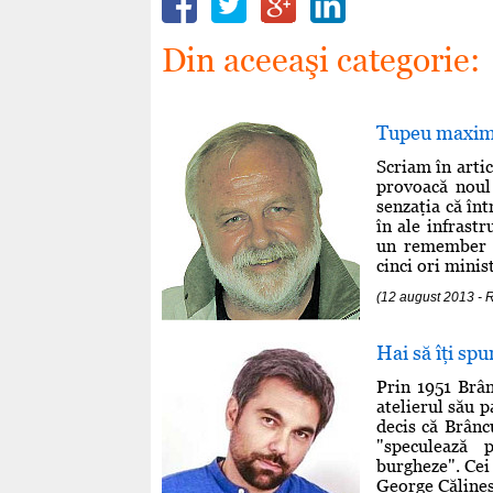
Din aceeaşi categorie:
Tupeu maxim 
Scriam în arti
provoacă noul 
senzaţia că înt
în ale infrast
un remember p
cinci ori minist
(12 august 2013 
Hai să îţi sp
Prin 1951 Brân
atelierul său p
decis că Brânc
"speculează 
burgheze". Cei 
George Călinesc