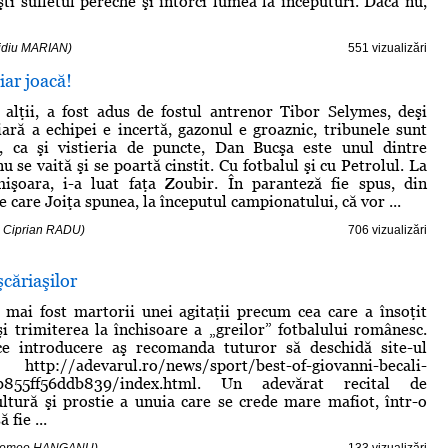
şti sufletul pereche şi întorci lumea la începuturi. Dacă nu,
vidiu MARIAN)
551 vizualizări
ar joacă!
 alţii, a fost adus de fostul antrenor Tibor Selymes, deşi
ciară a echipei e incertă, gazonul e groaznic, tribunele sunt
, ca şi vistieria de puncte, Dan Bucşa este unul dintre
nu se vaită şi se poartă cinstit. Cu fotbalul şi cu Petrolul. La
işoara, i-a luat faţa Zoubir. În paranteză fie spus, din
e care Joiţa spunea, la începutul campionatului, că vor ...
- Ciprian RADU)
706 vizualizări
căriaşilor
mai fost martorii unei agitaţii precum cea care a însoţit
 trimiterea la închisoare a „greilor” fotbalului românesc.
ce introducere aş recomanda tuturor să deschidă site-ul
p://adevarul.ro/news/sport/best-of-giovanni-becali-
b855ff56ddb839/index.html. Un adevărat recital de
ultură şi prostie a unuia care se crede mare mafiot, într-o
 fie ...
- Romeo HANGANU)
133 vizualizări