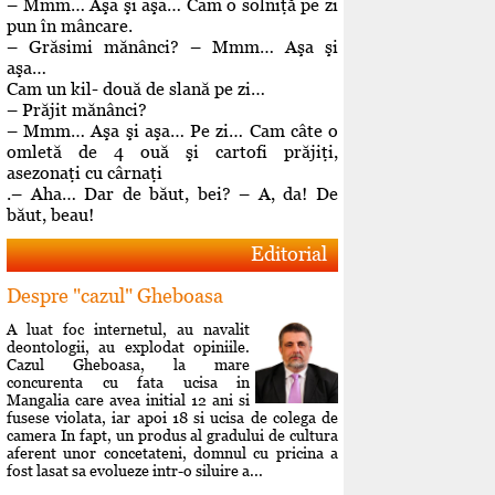
– Mmm… Aşa şi aşa… Cam o solniţă pe zi
pun în mâncare.
– Grăsimi mănânci? – Mmm… Aşa şi
aşa…
Cam un kil- două de slană pe zi…
– Prăjit mănânci?
– Mmm… Aşa şi aşa… Pe zi… Cam câte o
omletă de 4 ouă şi cartofi prăjiţi,
asezonaţi cu cârnaţi
.– Aha… Dar de băut, bei? – A, da! De
băut, beau!
Editorial
Despre "cazul" Gheboasa
A luat foc internetul, au navalit
deontologii, au explodat opiniile.
Cazul Gheboasa, la mare
concurenta cu fata ucisa in
Mangalia care avea initial 12 ani si
fusese violata, iar apoi 18 si ucisa de colega de
camera In fapt, un produs al gradului de cultura
aferent unor concetateni, domnul cu pricina a
fost lasat sa evolueze intr-o siluire a...