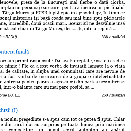
lenovele, presa de la Bucureşti mai fierbe o dată ciorba,
m-plan un personaj oarecare, pentru a încurca un pic finalul
A Târgu Mureş şi FCSB luptă epic în episodul 32, în timp ce
rsonaj misterios îşi bagă coada sau mai bine spus picioarele
ne, incredibil, două ocazii mari. Scenariul ne dezvăluie însă
e născut chiar în Târgu Mureş, deci... Şi, într-o replică ...
rian RADU)
336 vizualizări
ntiera finală
ori am primit raspunsul : Da, aveti dreptate, insa eu cred ca
e nimic ! Fie ca a fost vorba de invitatii lansate la o viata
 si de calitate, in slujba unei comunitati care are nevoie de
ca a fost vorba de incercarea de a grupa o intelectualitate
 o antrena pentru pararea agresiunii din partea nesimtirii si
 intr-o balanta care nu mai pare posibil sa ...
eorge BOTEZ)
260 vizualizări
luzii (I)
a noului preşedinte s-a spus cam tot ce putea fi spus. Chiar
ele din turul doi au surprins pe toată lumea prin mărimea
ntre competitori, în bunul spirit autohton au apărut