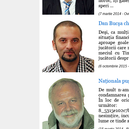
noroc, îţi găse
speri ...
(7 martie 2014 - O
Dan Bucşa chi
Deşi, ca mulţi
situaţia finan
aproape goale
jucătorii care 
meciul cu Tim
jucătorii despr
(6 octombrie 2015 
Naţionala puş
De mult n-am 
condamnarea şi
În loc de ori
următor: htt
8_5315e102c7
nesimţire, inc
lume ce tinde să
(15 martie 2014 