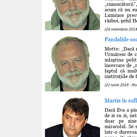
„cunoscătorii”
acum că nu su
Luminos precu
război, şeful I
(24 noiembrie 20
Pandaliile soc
Motto: „Dacă n
Urmăresc de câ
mlaştina polit
încercare de „
faptul că mul
instituţiile de 
(22 iunie 2016 -
Martie în suf
Dacă Eva a păc
de zi cu zi, ne
doar pe sine
miracolul. Se 
într-o dureroa