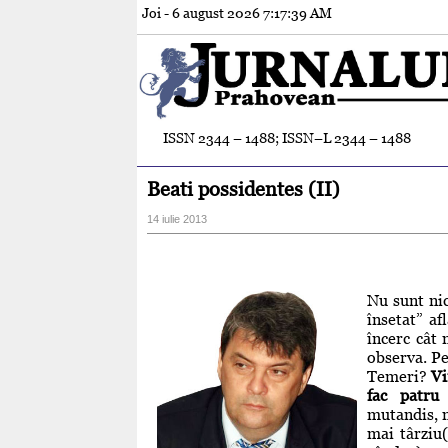
Joi - 6 august 2026
7:17:40 AM
ISSN 2344 – 1488; ISSN–L 2344 – 1488
Beati possidentes (II)
14 iulie 2013
Nu sunt nic
însetat” af
încerc cât 
observa. Pen
Temeri?
Vi
fac patru
mutandis, m
mai târziu(