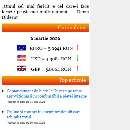
„Omul cel mai fericit e cel care-i face
fericiţi pe cât mai mulţi oameni.” — Denis
Diderot
Curs valutar
6 martie 2026
EURO = 5.0941 RON
USD = 4.3981 RON
GBP = 5.8664 RON
Top articole
Comandament de lucru la Guvern pe tema
aprovizionării cu combustibil a pieţei interne
Publicat la data de 31 iulie 2026
Ordine şi confort in dormitor: detalii care
schimbă totul
Publicat la data de 30 iulie 2026