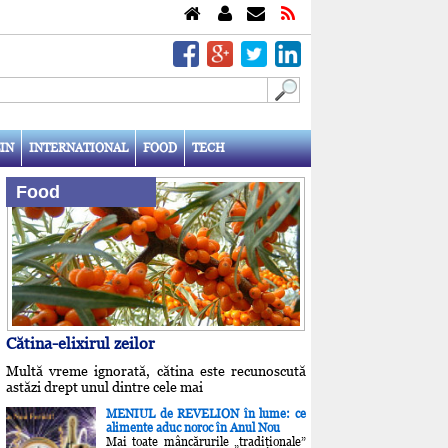
IN
INTERNATIONAL
FOOD
TECH
Food
Cătina-elixirul zeilor
Multă vreme ignorată, cătina este recunoscută
astăzi drept unul dintre cele mai
MENIUL de REVELION în lume: ce
alimente aduc noroc în Anul Nou
Mai toate mâncărurile „tradiţionale”