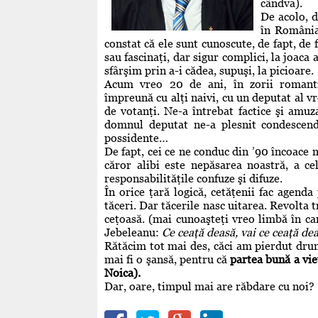
cândva).
De acolo, d
în România
constat că ele sunt cunoscute, de fapt, de
sau fascinaţi, dar sigur complici, la joaca
sfârşim prin a-i cădea, supuşi, la picioare.
Acum vreo 20 de ani, în zorii romantic
împreună cu alţi naivi, cu un deputat al vr
de votanţi. Ne-a întrebat factice şi amu
domnul deputat ne-a plesnit condescend
possidente…
De fapt, cei ce ne conduc din ’90 încoace n
căror alibi este nepăsarea noastră, a ce
responsabilităţile confuze şi difuze.
În orice ţară logică, cetăţenii fac agenda
tăceri. Dar tăcerile nasc uitarea. Revolta 
ceţoasă. (mai cunoaşteţi vreo limbă în c
Jebeleanu:
Ce ceaţă deasă, vai ce ceaţă d
Rătăcim tot mai des, căci am pierdut drumu
mai fi o şansă, pentru că
partea bună a vie
Noica).
Dar, oare, timpul mai are răbdare cu noi?