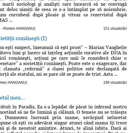
, marii sociologi şi analişti care încearcă să ne convingă
nt deloc uimiţi de ceea ce s-a întâmplat pe 16 noiembrie.
m curcubeul după ploaie şi viteaz ca rezervistul după
MAS ...
14 - Romeo HANGANU)
151 vizualizări
ietăţii româneşti (I)
u eşti suspect, înseamnă că eşti prost” – Marian Vanghelie
teva luni şi încerc să înţeleg acţiunile curative ale DNA în
icii româneşti, acţiuni pe care unii le consideră chiar o
resetare” a societăţii româneşti. Poate este o exagerare, dar
t clamata „reformă” a clasei politice este declanşată de
forţă ale statului, mi se pare cât se poate de trist. Asta ...
 Romeo HANGANU)
199 vizualizări
letul meu...
ătuit în Paradis, Ea s-a lepădat de păcat în infernul nostru
încetând să ne fie lumină şi călăuză. O femeie nu se trăieşte
. Dumnezeu lucrează prin mame, savârşind neîncetat
spune că eşti cu adevărat singur atunci când mama îţi trece
să şi de neostoit amintire. Atunci, te alină iubita. Dacă ai