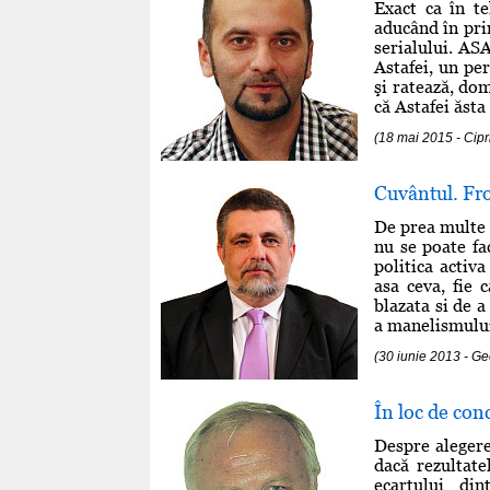
Exact ca în te
aducând în pri
serialului. AS
Astafei, un pe
şi ratează, dom
că Astafei ăsta 
(18 mai 2015 - Cip
Cuvântul. Fro
De prea multe 
nu se poate fac
politica activa
asa ceva, fie 
blazata si de a
a manelismului,
(30 iunie 2013 - G
În loc de conc
Despre alegere
dacă rezultat
ecartului di