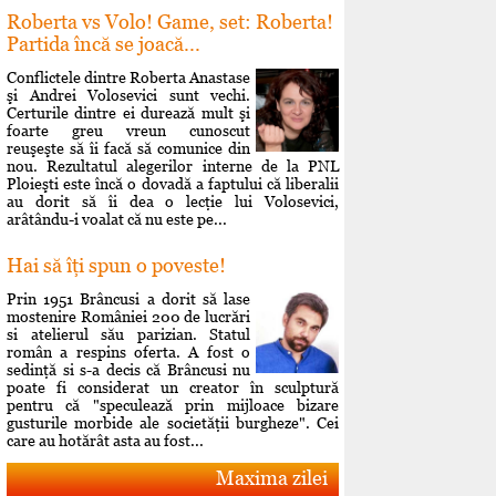
Roberta vs Volo! Game, set: Roberta!
Partida încă se joacă...
Conflictele dintre Roberta Anastase
şi Andrei Volosevici sunt vechi.
Certurile dintre ei durează mult şi
foarte greu vreun cunoscut
reuşeşte să îi facă să comunice din
nou. Rezultatul alegerilor interne de la PNL
Ploieşti este încă o dovadă a faptului că liberalii
au dorit să îi dea o lecţie lui Volosevici,
arâtându-i voalat că nu este pe...
Hai să îţi spun o poveste!
Prin 1951 Brâncusi a dorit să lase
mostenire României 200 de lucrări
si atelierul său parizian. Statul
român a respins oferta. A fost o
sedinţă si s-a decis că Brâncusi nu
poate fi considerat un creator în sculptură
pentru că "speculează prin mijloace bizare
gusturile morbide ale societăţii burgheze". Cei
care au hotărât asta au fost...
Maxima zilei