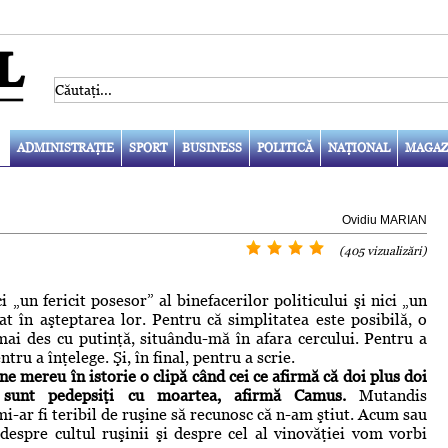
ADMINISTRAŢIE
SPORT
BUSINESS
POLITICĂ
NAŢIONAL
MAGAZ
Ovidiu MARIAN
(405 vizualizări)
i „un fericit posesor” al binefacerilor politicului şi nici „un
lat în aşteptarea lor. Pentru că simplitatea este posibilă, o
mai des cu putinţă, situându-mă în afara cercului. Pentru a
tru a înţelege. Şi, în final, pentru a scrie.
ne mereu în istorie o clipă când cei ce afirmă că doi plus doi
 sunt pedepsiţi cu moartea, afirmă Camus.
Mutandis
i-ar fi teribil de ruşine să recunosc că n-am ştiut. Acum sau
despre cultul ruşinii şi despre cel al vinovăţiei vom vorbi