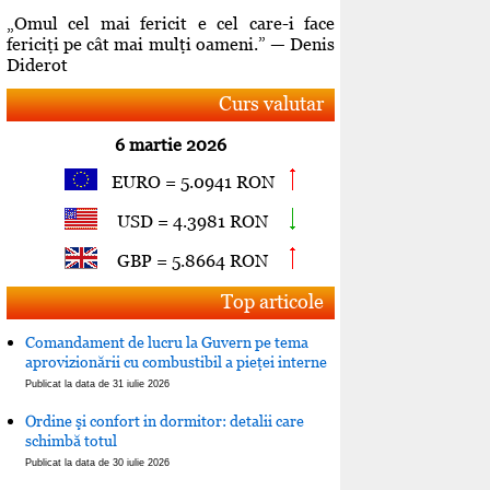
„Omul cel mai fericit e cel care-i face
fericiţi pe cât mai mulţi oameni.” — Denis
Diderot
Curs valutar
6 martie 2026
EURO = 5.0941 RON
USD = 4.3981 RON
GBP = 5.8664 RON
Top articole
Comandament de lucru la Guvern pe tema
aprovizionării cu combustibil a pieţei interne
Publicat la data de 31 iulie 2026
Ordine şi confort in dormitor: detalii care
schimbă totul
Publicat la data de 30 iulie 2026