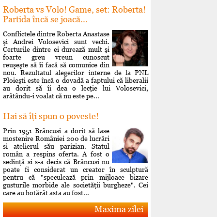
Roberta vs Volo! Game, set: Roberta!
Partida încă se joacă...
Conflictele dintre Roberta Anastase
şi Andrei Volosevici sunt vechi.
Certurile dintre ei durează mult şi
foarte greu vreun cunoscut
reuşeşte să îi facă să comunice din
nou. Rezultatul alegerilor interne de la PNL
Ploieşti este încă o dovadă a faptului că liberalii
au dorit să îi dea o lecţie lui Volosevici,
arâtându-i voalat că nu este pe...
Hai să îţi spun o poveste!
Prin 1951 Brâncusi a dorit să lase
mostenire României 200 de lucrări
si atelierul său parizian. Statul
român a respins oferta. A fost o
sedinţă si s-a decis că Brâncusi nu
poate fi considerat un creator în sculptură
pentru că "speculează prin mijloace bizare
gusturile morbide ale societăţii burgheze". Cei
care au hotărât asta au fost...
Maxima zilei