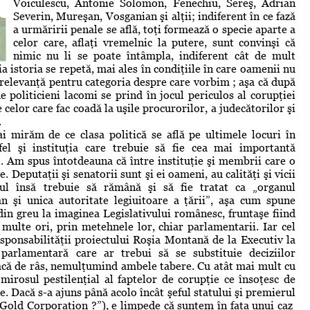
Voiculescu, Antonie Solomon, Fenechiu, Sereş, Adrian
Severin, Mureşan, Vosganian şi alţii; indiferent în ce fază
a urmăririi penale se află, toţi formează o specie aparte a
celor care, aflaţi vremelnic la putere, sunt convinşi că
nimic nu li se poate întâmpla, indiferent cât de mult
a istoria se repetă, mai ales în condiţiile în care oamenii nu
 relevanţă pentru categoria despre care vorbim ; aşa că după
e politicieni lacomi se prind în jocul periculos al corupţiei
 celor care fac coadă la uşile procurorilor, a judecătorilor şi
.
 mirăm de ce clasa politică se află pe ultimele locuri în
 fel şi instituţia care trebuie să fie cea mai importantă
. Am spus întotdeauna că între instituţie şi membrii care o
Deputaţii şi senatorii sunt şi ei oameni, au calităţi şi vicii
ul însă trebuie să rămână şi să fie tratat ca „organul
 şi unica autoritate legiuitoare a ţării”, aşa cum spune
din greu la imaginea Legislativului românesc, fruntaşe fiind
multe ori, prin metehnele lor, chiar parlamentarii. Iar cel
esponsabilităţii proiectului Roşia Montană de la Executiv la
arlamentară care ar trebui să se substituie deciziilor
 facă de râs, nemulţumind ambele tabere. Cu atât mai mult cu
mirosul pestilenţial al faptelor de corupţie ce însoţesc de
e. Dacă s-a ajuns până acolo încât şeful statului şi premierul
la Gold Corporation ?”), e limpede că suntem în faţa unui caz