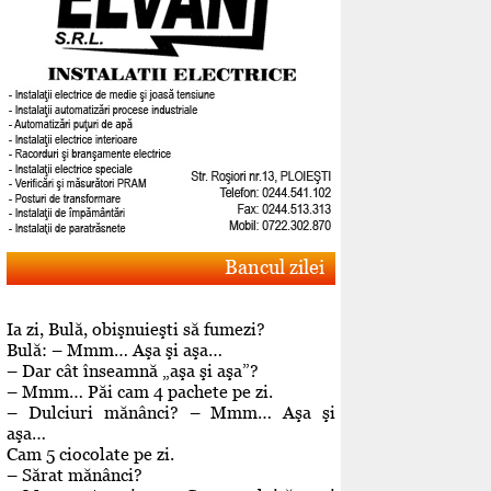
Bancul zilei
Ia zi, Bulă, obişnuieşti să fumezi?
Bulă: – Mmm… Aşa şi aşa…
– Dar cât înseamnă „aşa şi aşa”?
– Mmm… Păi cam 4 pachete pe zi.
– Dulciuri mănânci? – Mmm… Aşa şi
aşa…
Cam 5 ciocolate pe zi.
– Sărat mănânci?