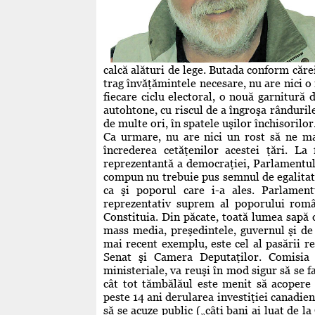
calcă alături de lege. Butada conform cărei
trag învăţămintele necesare, nu are nici o
fiecare ciclu electoral, o nouă garnitură d
autohtone, cu riscul de a îngroşa rândurile
de multe ori, în spatele uşilor închisorilor
Ca urmare, nu are nici un rost să ne mai
încrederea cetăţenilor acestei ţări. La
reprezentantă a democraţiei, Parlamentul
compun nu trebuie pus semnul de egalitate. 
ca şi poporul care i-a ales. Parlament
reprezentativ suprem al poporului român
Constituia. Din păcate, toată lumea sapă 
mass media, preşedintele, guvernul şi de 
mai recent exemplu, este cel al pasării r
Senat şi Camera Deputaţilor. Comisia p
ministeriale, va reuşi în mod sigur să se
cât tot tămbălăul este menit să acopere 
peste 14 ani derularea investiţiei canadien
să se acuze public („câţi bani ai luat de 