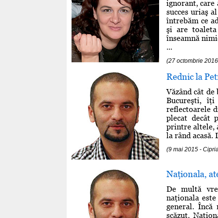
ignorant, care 
succes uriaş a
întrebăm ce ad
şi are toalet
înseamnă nimic
...
(27 octombrie 2016
Rednic la Petr
Văzând cât de 
Bucureşti, îţ
reflectoarele 
plecat decât 
printre altele,
la rând acasă. 
(9 mai 2015 - Cipr
Naţionala, at
De multă vre
naţionala este
general. Încă
scăzut. Naţion