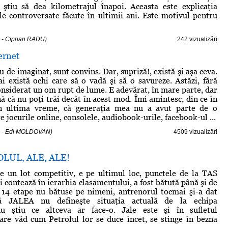
 ştiu să dea kilometrajul înapoi. Aceasta este explicaţia
ile controversate făcute în ultimii ani. Este motivul pentru
 - Ciprian RADU)
242 vizualizări
ternet
u de imaginat, sunt convins. Dar, supriză!, există şi aşa ceva.
 există ochi care să o vadă şi să o savureze. Astăzi, fără
considerat un om rupt de lume. E adevărat, în mare parte, dar
ă că nu poţi trăi decât în acest mod. Îmi amintesc, din ce în
n ultima vreme, că generaţia mea nu a avut parte de o
re jocurile online, consolele, audiobook-urile, facebook-ul ...
3 - Edi MOLDOVAN)
4509 vizualizări
OLUL, ALE, ALE!
e un lot competitiv, e pe ultimul loc, punctele de la TAS
 contează în ierarhia clasamentului, a fost bătută până şi de
 14 etape nu bătuse pe nimeni, antrenorul tocmai şi-a dat
ă JALEA nu defineşte situaţia actuală de la echipa
nu ştiu ce altceva ar face-o. Jale este şi în sufletul
care văd cum Petrolul lor se duce încet, se stinge în bezna