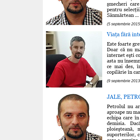
şmecheri care
pentru selecţi
Sânmărtean ...
(5 septembrie 2015
Viaţa fără in
Este foarte gre
Doar că nu mai
internet eşti 
asta nu însemn
ce mai des, î
copilărie în ca
(9 septembrie 201
JALE, PETR
Petrolul nu ar
aproape nu mai
echipa care în
demisia. Dac
ploieşteană, 
suporterilor, 