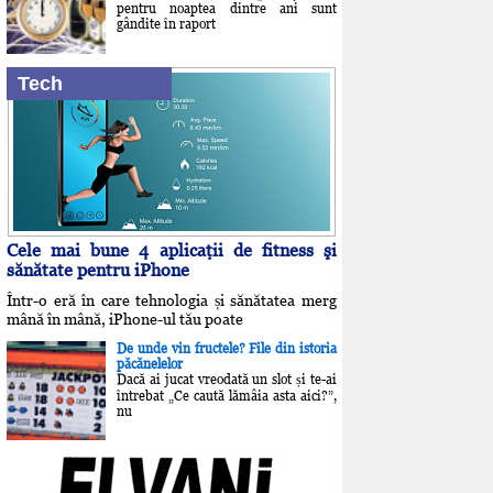
pentru noaptea dintre ani sunt
gândite în raport
Tech
Cele mai bune 4 aplicaţii de fitness şi
sănătate pentru iPhone
Într-o eră în care tehnologia și sănătatea merg
mână în mână, iPhone-ul tău poate
De unde vin fructele? File din istoria
păcănelelor
Dacă ai jucat vreodată un slot și te-ai
întrebat „Ce caută lămâia asta aici?”,
nu