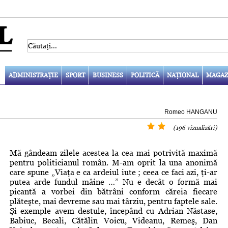
ADMINISTRAŢIE
SPORT
BUSINESS
POLITICĂ
NAŢIONAL
MAGAZ
Romeo HANGANU
(196 vizualizări)
Mă gândeam zilele acestea la cea mai potrivită maximă
pentru politicianul român. M-am oprit la una anonimă
care spune „Viaţa e ca ardeiul iute ; ceea ce faci azi, ţi-ar
putea arde fundul mâine …” Nu e decât o formă mai
picantă a vorbei din bătrâni conform căreia fiecare
plăteşte, mai devreme sau mai târziu, pentru faptele sale.
Şi exemple avem destule, începând cu Adrian Năstase,
Babiuc, Becali, Cătălin Voicu, Videanu, Remeş, Dan