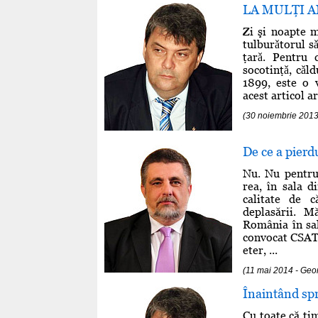
LA MULŢI A
Zi şi noapte m
tulburǎtorul s
ţarǎ. Pentru 
socotinţǎ, cǎl
1899, este o 
acest articol ar
(30 noiembrie 2013
De ce a pierd
Nu. Nu pentru 
rea, în sala d
calitate de 
deplasării. M
România în sal
convocat CSAT-
eter, ...
(11 mai 2014 - Ge
Înaintând spr
Cu toate că ti