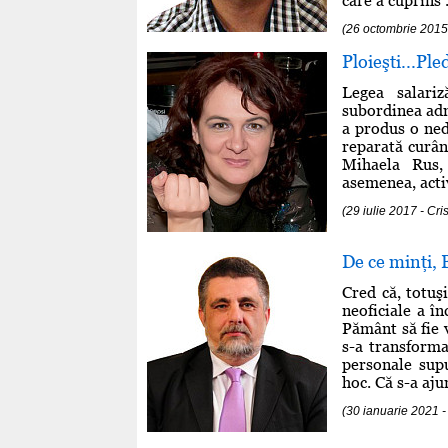
care a cuprins .
(26 octombrie 2015
Ploieşti...Ple
Legea salariz
subordinea admi
a produs o ned
reparată curân
Mihaela Rus,
asemenea, acti
(29 iulie 2017 - Cr
De ce minţi, 
Cred că, totuş
neoficiale a î
Pământ să fie 
s-a transforma
personale supu
hoc. Că s-a aju
(30 ianuarie 2021 