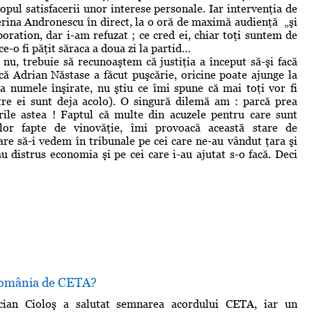
opul satisfacerii unor interese personale. Iar intervenţia de
erina Andronescu în direct, la o oră de maximă audienţă „şi
ration, dar i-am refuzat ; ce cred ei, chiar toţi suntem de
ce-o fi păţit săraca a doua zi la partid…
 nu, trebuie să recunoaştem că justiţia a început să-şi facă
că Adrian Năstase a făcut puşcărie, oricine poate ajunge la
a numele înşirate, nu ştiu ce îmi spune că mai toţi vor fi
intre ei sunt deja acolo). O singură dilemă am : parcă prea
rile astea ! Faptul că multe din acuzele pentru care sunt
lor fapte de vinovăţie, îmi provoacă această stare de
are să-i vedem în tribunale pe cei care ne-au vândut ţara şi
u distrus economia şi pe cei care i-au ajutat s-o facă. Deci
România de CETA?
cian Cioloş a salutat semnarea acordului CETA, iar un