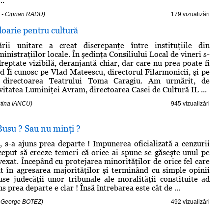
..
 - Ciprian RADU)
179 vizualizări
doarie pentru cultură
ării unitare a creat discrepanţe între instituţiile din
nistraţiilor locale. În şedinţa Consiliului Local de vineri s-
reptate vizibilă, deranjantă chiar, dar care nu prea poate fi
d Îi cunosc pe Vlad Mateescu, directorul Filarmonicii, şi pe
 directoarea Teatrului Toma Caragiu. Am urmărit, de
vitatea Luminiţei Avram, directoarea Casei de Cultură IL ...
istina IANCU)
945 vizualizări
Busu ? Sau nu minţi ?
i, s-a ajuns prea departe ! Impunerea oficializată a cenzurii
nceput să creeze temeri că orice ai spune se găseşte unul pe
vexat. Începând cu protejarea minorităţilor de orice fel care
t în agresarea majorităţilor şi terminând cu simple opinii
se judecăţii unor tribunale ale moralităţii constituite ad
ns prea departe e clar ! Însă întrebarea este cât de ...
- George BOTEZ)
492 vizualizări