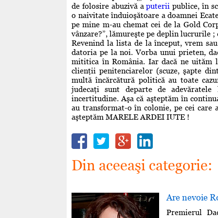
de folosire abuzivă a
puterii
publice, în sc
o naivitate înduioşătoare a doamnei Ecat
pe mine m-au chemat cei de la Gold Corpo
vânzare?”, lămureşte pe deplin lucrurile ; 
Revenind la lista de la început, vrem sau
datoria pe la noi. Vorba unui prieten, da
mititica în România. Iar dacă ne uităm l
clienţii penitenciarelor (scuze, şapte d
multă încărcătură politică au toate cazu
judecaţi sunt departe de adevăratele 
incertitudine. Aşa că aşteptăm în continu
au transformat-o în colonie, pe cei care a
aşteptăm MARELE ARDEI IUTE !
Din aceeaşi categorie:
Are nevoie 
Premierul Da