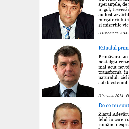
speranţele, de
în gol, trevesâ
au fost azvârli
purgatoriului i
şi mizeriile vi
(14 februarie 2014
Ritualul prim
Primăvara ace
nostalgia renaş
mai acut nevoi
transformă în
naturalul, cicl
sub blestemul z
...
(10 martie 2014 - F
De ce nu sunt
Ziarul Adevăru
felul în care r
români, despre