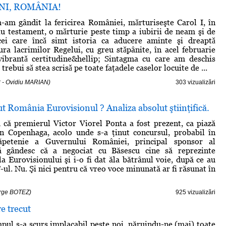
NI, ROMÂNIA!
-am gândit la fericirea României, mǎrturiseşte Carol I, în
ǎu testament, o mǎrturie peste timp a iubirii de neam şi de
cei care încǎ simt istoria ca aducere aminte şi dreaptǎ
dura lacrimilor Regelui, cu greu stǎpânite, în acel februarie
vibrantǎ certitudine&hellip; Sintagma cu care am deschis
 trebui sǎ stea scrisǎ pe toate faţadele caselor locuite de ...
 - Ovidiu MARIAN)
303 vizualizări
ut România Eurovisionul ? Analiza absolut ştiinţifică.
că premierul Victor Viorel Ponta a fost prezent, ca piază
in Copenhaga, acolo unde s-a ţinut concursul, probabil în
căpetenie a Guvernului României, principal sponsor al
ă gândesc că a negociat cu Băsescu cine să reprezinte
a Eurovisionului şi i-o fi dat ăla bătrânul voie, după ce au
ul. Nu. Şi nici pentru că vreo voce minunată ar fi răsunat în
orge BOTEZ)
925 vizualizări
e trecut
mpul s-a scurs implacabil peste noi, năruindu-ne (mai) toate