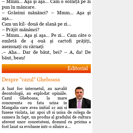
– Mmm… Aşa şi aşa… Cam o solniţă pe zi
pun în mâncare.
– Grăsimi mănânci? – Mmm… Aşa şi
aşa…
Cam un kil- două de slană pe zi…
– Prăjit mănânci?
– Mmm… Aşa şi aşa… Pe zi… Cam câte o
omletă de 4 ouă şi cartofi prăjiţi,
asezonaţi cu cârnaţi
.– Aha… Dar de băut, bei? – A, da! De
băut, beau!
Editorial
Despre "cazul" Gheboasa
A luat foc internetul, au navalit
deontologii, au explodat opiniile.
Cazul Gheboasa, la mare
concurenta cu fata ucisa in
Mangalia care avea initial 12 ani si
fusese violata, iar apoi 18 si ucisa de colega de
camera In fapt, un produs al gradului de cultura
aferent unor concetateni, domnul cu pricina a
fost lasat sa evolueze intr-o siluire a...