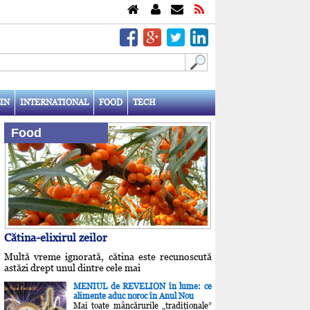
IN
INTERNATIONAL
FOOD
TECH
Food
Cătina-elixirul zeilor
Multă vreme ignorată, cătina este recunoscută
astăzi drept unul dintre cele mai
MENIUL de REVELION în lume: ce
alimente aduc noroc în Anul Nou
Mai toate mâncărurile „tradiţionale”