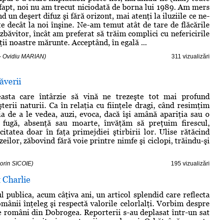
 fapt, noi nu am trecut niciodată de borna lui 1989. Am mers
nd un deşert difuz şi fără orizont, mai atenţi la iluziile ce ne-
te decât la noi înşine. Ne-am temut atât de tare de flăcările
zbăvitor, încât am preferat să trăim complici cu nefericirile
eţii noastre mărunte. Acceptând, în egală ...
 - Ovidiu MARIAN)
311 vizualizări
ăverii
asta care întârzie să vină ne trezeşte tot mai profund
terii naturii. Ca în relaţia cu fiinţele dragi, când resimţim
a de a le vedea, auzi, evoca, dacă îşi amână apariţia sau o
 fugă, absenţă sau moarte, învăţăm să preţuim firescul,
icitatea doar în faţa primejdiei ştirbirii lor. Ulise rătăcind
eilor, zăbovind fără voie printre nimfe şi ciclopi, trăindu-şi
lorin SICOIE)
195 vizualizări
 Charlie
l publica, acum câţiva ani, un articol splendid care reflecta
omânii înţeleg şi respectă valorile celorlalţi. Vorbim despre
 români din Dobrogea. Reporterii s-au deplasat într-un sat