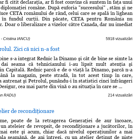
ar fi citit declaraţia, ar fi fost convins că suntem în faţa unui
l diplomaţiei române. După euforia "succesului" , stăm şi ne
uce CETA românului de rând, celui care se spală în lighean
a în fundul curţii. Din păcate, CETA pentru România nu
. Doar o liberalizare a vizelor către Canada, dar nu imediat
 - Cristina IANCU)
5918 vizualizări
olul. Zici că nici n-a fost
bine s-a integrat Rednic la Dinamo şi cât de bine se simte la
i dai seama că tehnicianului i-au lipsit mult atenţia şi
din Capitală. Rednic parcă e de o viaţă la Dinamo, parcă n-a
până la magazin, peste stradă, în tot acest timp în care,
 a antrenat şi Petrolul, punându-i în statistici cinci înfrângeri
Desigur, cea mai parte din vină o au situaţia în care se ...
ian RADU)
214 vizualizări
elier de recondiţionare
me, poate de la retragerea Generaţiei de aur încoace,
 un ateleier de revopsit, de recondiţionare a jucătorilor, în
 mai este şi acum, chiar dacă nivelul operaţiunilor a mai
ala seamănă, de ani întregi, cu un atelier deţinut de nişte