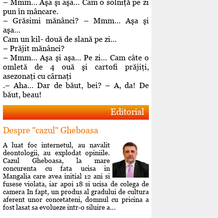
– Mmm… Aşa şi aşa… Cam o solniţă pe zi
pun în mâncare.
– Grăsimi mănânci? – Mmm… Aşa şi
aşa…
Cam un kil- două de slană pe zi…
– Prăjit mănânci?
– Mmm… Aşa şi aşa… Pe zi… Cam câte o
omletă de 4 ouă şi cartofi prăjiţi,
asezonaţi cu cârnaţi
.– Aha… Dar de băut, bei? – A, da! De
băut, beau!
Editorial
Despre "cazul" Gheboasa
A luat foc internetul, au navalit
deontologii, au explodat opiniile.
Cazul Gheboasa, la mare
concurenta cu fata ucisa in
Mangalia care avea initial 12 ani si
fusese violata, iar apoi 18 si ucisa de colega de
camera In fapt, un produs al gradului de cultura
aferent unor concetateni, domnul cu pricina a
fost lasat sa evolueze intr-o siluire a...