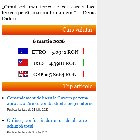
„Omul cel mai fericit e cel care-i face
fericiţi pe cât mai mulţi oameni.” — Denis
Diderot
Curs valutar
6 martie 2026
EURO = 5.0941 RON
USD = 4.3981 RON
GBP = 5.8664 RON
Top articole
Comandament de lucru la Guvern pe tema
aprovizionării cu combustibil a pieţei interne
Publicat la data de 31 iulie 2026
Ordine şi confort in dormitor: detalii care
schimbă totul
Publicat la data de 30 iulie 2026