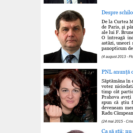
Despre schilo
De la Curtea 
de Paris, şi pâ
ale lui F. Bru
O întreagă ind
astăzi, uneori 
panopticum de m
(4 august 2013 - Fl
PNL anunţă că
Săptămâna în c
votez niciodat
timp cât parti
Prahova aveţi 
spun că ştiu f
deveneam mem
Radu Câmpeanu.
(24 mai 2015 - Cri
Ca să stii: nu