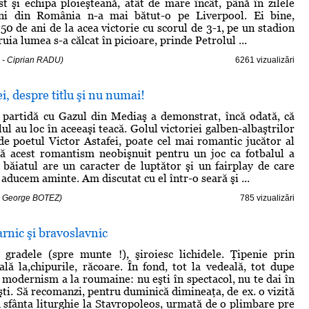
t şi echipa ploieşteană, atât de mare încât, până în zilele
ni din România n-a mai bătut-o pe Liverpool. Ei bine,
50 de ani de la acea victorie cu scorul de 3-1, pe un stadion
ruia lumea s-a călcat în picioare, prinde Petrolul ...
 - Ciprian RADU)
6261 vizualizări
i, despre titlu şi nu numai!
 partidă cu Gazul din Mediaş a demonstrat, încă odată, că
lul au loc în aceeaşi teacă. Golul victoriei galben-albaştrilor
de poetul Victor Astafei, poate cel mai romantic jucător al
să acest romantism neobişnuit pentru un joc ca fotbalul a
băiatul are un caracter de luptător şi un fairplay de care
 aducem aminte. Am discutat cu el într-o seară şi ...
 - George BOTEZ)
785 vizualizări
rnic şi bravoslavnic
 gradele (spre munte !), şiroiesc lichidele. Ţipenie prin
ală la,chipurile, răcoare. În fond, tot la vedeală, tot dupe
- modernism a la roumaine: nu eşti în spectacol, nu te dai în
şti. Să recomanzi, pentru duminică dimineaţa, de ex. o vizită
cu sfânta liturghie la Stavropoleos, urmată de o plimbare pre