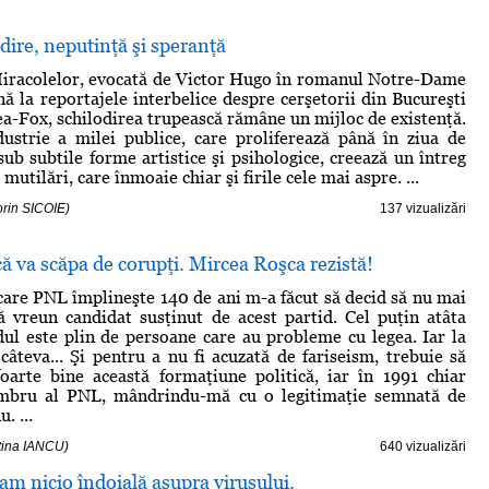
dire, neputinţă şi speranţă
Miracolelor, evocată de Victor Hugo în romanul Notre-Dame
nă la reportajele interbelice despre cerşetorii din Bucureşti
nea-Fox, schilodirea trupească rămâne un mijloc de existenţă.
ustrie a milei publice, care proliferează până în ziua de
sub subtile forme artistice şi psihologice, creează un întreg
utilări, care înmoaie chiar şi firile cele mai aspre. ...
orin SICOIE)
137 vizualizări
 va scăpa de corupţi. Mircea Roşca rezistă!
are PNL împlineşte 140 de ani m-a făcut să decid să nu mai
ă vreun candidat susţinut de acest partid. Cel puţin atâta
dul este plin de persoane care au probleme cu legea. Iar la
câteva... Şi pentru a nu fi acuzată de fariseism, trebuie să
oarte bine această formaţiune politică, iar în 1991 chiar
bru al PNL, mândrindu-mă cu o legitimaţie semnată de
 ...
stina IANCU)
640 vizualizări
 am nicio îndoială asupra virusului.