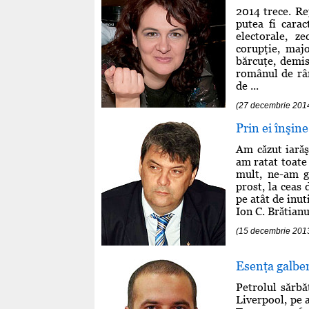
2014 trece. Re
putea fi cara
electorale, z
corupţie, majo
bărcuţe, demisi
românul de rân
de ...
(27 decembrie 2014
Prin ei înşine
Am cǎzut iarǎş
am ratat toate 
mult, ne-am gr
prost, la ceas 
pe atât de inut
Ion C. Brǎtianu
(15 decembrie 201
Esenţa galbe
Petrolul sărbă
Liverpool, pe 