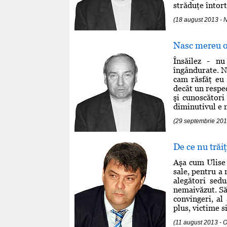
străduţe întort
(18 august 2013 -
Nasc mereu o
Însăilez - nu
îngândurate. Nu
cam răsfăţ eu 
decât un respe
şi cunoscători 
diminutivul e m
(29 septembrie 20
De ce nu trăiţ
Aşa cum Ulise a
sale, pentru a 
alegători sedu
nemaivăzut. Să
convingeri, al
plus, victime si
(11 august 2013 - 