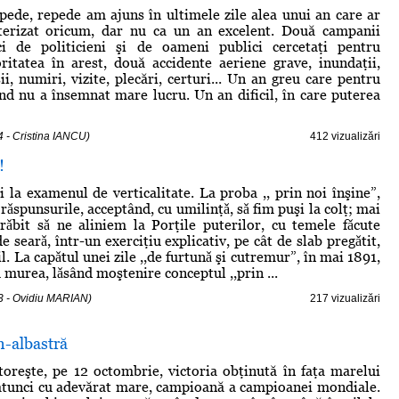
pede, repede am ajuns în ultimele zile alea unui an care ar
cterizat oricum, dar nu ca un an excelent. Două campanii
eci de politicieni şi de oameni publici cercetaţi pentru
ritatea în arest, două accidente aeriene grave, inundaţii,
i, numiri, vizite, plecări, certuri... Un an greu care pentru
d nu a însemnat mare lucru. Un an dificil, în care puterea
 - Cristina IANCU)
412 vizualizări
!
i la examenul de verticalitate. La proba ,, prin noi înşine”,
rǎspunsurile, acceptând, cu umilinţǎ, sǎ fim puşi la colţ; mai
ǎbit sǎ ne aliniem la Porţile puterilor, cu temele fǎcute
de searǎ, într-un exerciţiu explicativ, pe cât de slab pregǎtit,
il. La capǎtul unei zile ,,de furtunǎ şi cutremur”, în mai 1891,
 murea, lǎsând moştenire conceptul ,,prin ...
3 - Ovidiu MARIAN)
217 vizualizări
n-albastră
toreşte, pe 12 octombrie, victoria obţinută în faţa marelui
atunci cu adevărat mare, campioană a campioanei mondiale.