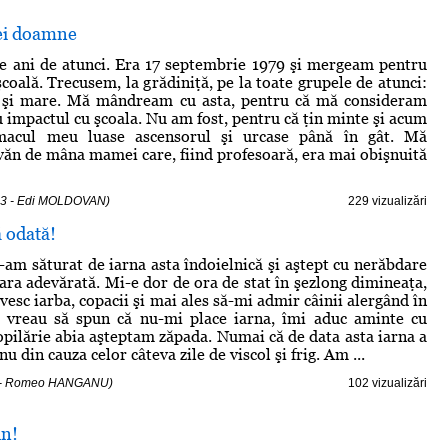
ei doamne
e ani de atunci. Era 17 septembrie 1979 şi mergeam pentru
coală. Trecusem, la grădiniţă, pe la toate grupele de atunci:
e şi mare. Mă mândream cu asta, pentru că mă consideram
u impactul cu şcoala. Nu am fost, pentru că ţin minte şi acum
omacul meu luase ascensorul şi urcase până în gât. Mă
ăn de mâna mamei care, fiind profesoară, era mai obişnuită
13 - Edi MOLDOVAN)
229 vizualizări
ă odată!
am săturat de iarna asta îndoielnică şi aştept cu nerăbdare
ara adevărată. Mi-e dor de ora de stat în şezlong dimineaţa,
vesc iarba, copacii şi mai ales să-mi admir câinii alergând în
 vreau să spun că nu-mi place iarna, îmi aduc aminte cu
copilărie abia aşteptam zăpada. Numai că de data asta iarna a
nu din cauza celor câteva zile de viscol şi frig. Am ...
14 - Romeo HANGANU)
102 vizualizări
un!