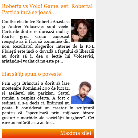
Roberta vs Volo! Game, set: Roberta!
Partida încă se joacă...
Conflictele dintre Roberta Anastase
şi Andrei Volosevici sunt vechi.
Certurile dintre ei durează mult şi
foarte greu vreun cunoscut
reuşeşte să îi facă să comunice din
nou. Rezultatul alegerilor interne de la PNL
Ploieşti este încă o dovadă a faptului că liberalii
au dorit să îi dea o lecţie lui Volosevici,
arâtându-i voalat că nu este pe...
Hai să îţi spun o poveste!
Prin 1951 Brâncusi a dorit să lase
mostenire României 200 de lucrări
si atelierul său parizian. Statul
român a respins oferta. A fost o
sedinţă si s-a decis că Brâncusi nu
poate fi considerat un creator în sculptură
pentru că "speculează prin mijloace bizare
gusturile morbide ale societăţii burgheze". Cei
care au hotărât asta au fost...
Maxima zilei