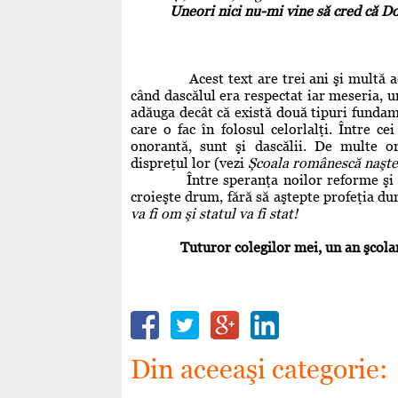
Uneori nici nu-mi vine să cred că D
# #
Acest text are trei ani şi multă actual
când dascălul era respectat iar meseria, un
adăuga decât că există două tipuri fundame
care o fac în folosul celorlalţi. Între c
onorantă, sunt şi dascălii. De multe or
dispreţul lor (vezi
Şcoala românescă naşte
Între speranţa noilor reforme şi nev
croieşte drum, fără să aştepte profeţia d
va fi om şi statul va fi stat!
Tuturor colegilor mei, un an şcolar 
Din aceeaşi categorie: