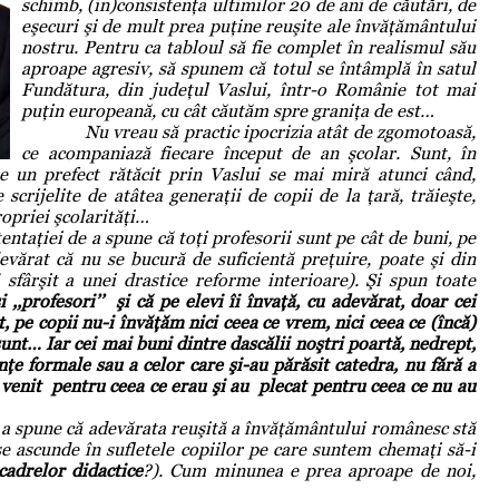
schimb, (in)consistenţa ultimilor 20 de ani de căutări, de
eşecuri şi de mult prea puţine reuşite ale învăţământului
nostru. Pentru ca tabloul să fie complet în realismul său
aproape agresiv, să spunem că totul se întâmplă în satul
Fundătura, din judeţul Vaslui, într-o Românie tot mai
puţin europeană, cu cât căutăm spre graniţa de est…
Nu vreau să practic ipocrizia atât de zgomotoasă,
ce acompaniază fiecare început de an şcolar. Sunt, în
e un prefect rătăcit prin Vaslui se mai miră atunci când,
scrijelite de atâtea generaţii de copii de la ţară, trăieşte,
ropriei şcolarităţi…
ei de a spune că toţi profesorii sunt pe cât de buni, pe
devărat că nu se bucură de suficientă preţuire, poate şi din
sfârşit a unei drastice reforme interioare). Şi spun toate
i ,,profesori’’ şi că pe elevi
îi învaţă, cu adevărat, doar cei
 pe copii nu-i învăţăm nici ceea ce vrem, nici ceea ce (încă)
unt… Iar cei mai buni dintre dascălii noştri poartă, nedrept,
ţe formale sau a celor care şi-au părăsit catedra, nu fără a
venit pentru ceea ce erau şi au plecat pentru ceea ce nu au
spune că adevărata reuşită a învăţământului românesc stă
e ascunde în sufletele copiilor pe care suntem chemaţi să-i
cadrelor didactice
?). Cum minunea e prea aproape de noi,