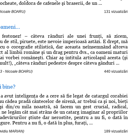
ocheate, doldora de cafenele şi braserii, de un ...
 Nicoale BOARU)
131 vizualizări
ameni...
 festonez! – câteva rânduri ale unei frunţi, să zicem,
 de stil, piruete, este nevoie imperioasă astăzi. E drept, mă
cu o coregrafie stilistică, dar aceasta neînsemnând altceva
ct al limbii române şi un drag pentru dvs., ca oameni maturi
ai vorbei româneşti. Chiar aş intitula articolaşul acesta (şi
ult!), „câteva rânduri pedestre despre câteva gânduri ...
13 - Nicoale BOARU)
440 vizualizări
i bine?
 avut inteligenţa de a cere să fie legat de catargul corabiei
nu cădea pradă cântecelor de sirenă, ar trebui ca şi noi, bieţi
şi din/cu mila noastră, să facem un gest crucial, radical,
 ne legăm cât mai strâns de un catarg imaginar al propriilor
 adevărurilor ştiute dar nerostite, pentru a nu fi, o dată în
gure. Pentru a nu fi, o dată în plus, furaţi, ...
Ovidiu MARIAN)
189 vizualizări