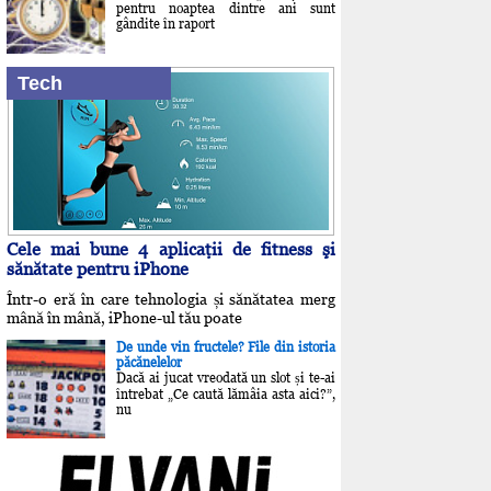
pentru noaptea dintre ani sunt
gândite în raport
Tech
Cele mai bune 4 aplicaţii de fitness şi
sănătate pentru iPhone
Într-o eră în care tehnologia și sănătatea merg
mână în mână, iPhone-ul tău poate
De unde vin fructele? File din istoria
păcănelelor
Dacă ai jucat vreodată un slot și te-ai
întrebat „Ce caută lămâia asta aici?”,
nu