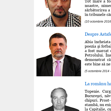
Tot mare a fos
noastre, nime
sărbătorirea a 
în tribunele că
(10 octombrie 2016
Despre Astafe
Abia încheiata
poezia şi fotba
a fost marcat 
Petrolului. În
demonstrat că 
este bine să ne
(5 octombrie 2014
La românu ha
Topenie. Curg
Bucureşci, năv
chipuri. Prost
stambă, nu exi
la Capitalie, 