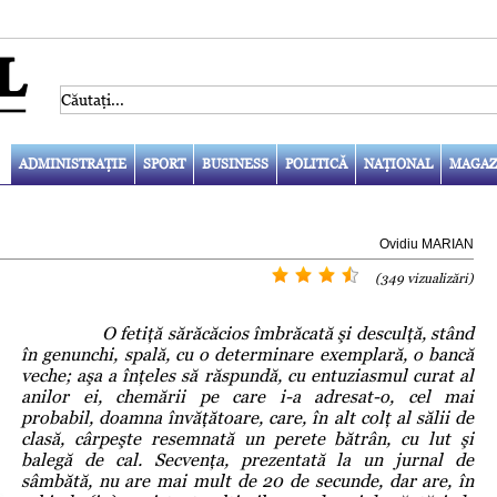
ADMINISTRAŢIE
SPORT
BUSINESS
POLITICĂ
NAŢIONAL
MAGAZ
Ovidiu MARIAN
(349 vizualizări)
O fetiţă sărăcăcios îmbrăcată şi desculţă, stând
în genunchi, spală, cu o determinare exemplară, o bancă
veche; aşa a înţeles să răspundă, cu entuziasmul curat al
anilor ei, chemării pe care i-a adresat-o, cel mai
probabil, doamna învăţătoare, care, în alt colţ al sălii de
clasă, cârpeşte resemnată un perete bătrân, cu lut şi
balegă de cal. Secvenţa, prezentată la un jurnal de
sâmbătă, nu are mai mult de 20 de secunde, dar are, în