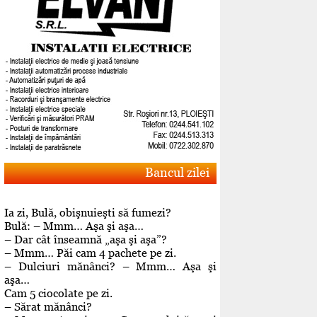
Bancul zilei
Ia zi, Bulă, obişnuieşti să fumezi?
Bulă: – Mmm… Aşa şi aşa…
– Dar cât înseamnă „aşa şi aşa”?
– Mmm… Păi cam 4 pachete pe zi.
– Dulciuri mănânci? – Mmm… Aşa şi
aşa…
Cam 5 ciocolate pe zi.
– Sărat mănânci?