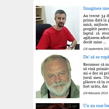
Imaginea un
Au trecut 34 d
prima dată la ş
mică, mijloci
pregătit pentr
faptul că st
agăţasem zdrav
decât mine ...
(16 septembrie 20
Da' să se rup
Recunosc că m-
să vină primăv
mi-e dor să pri
jurul meu. Nu
plăcere că în 
fost urâta, dar 
(24 februarie 20
Un an mai b