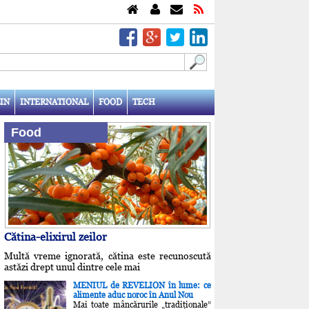
IN
INTERNATIONAL
FOOD
TECH
Food
Cătina-elixirul zeilor
Multă vreme ignorată, cătina este recunoscută
astăzi drept unul dintre cele mai
MENIUL de REVELION în lume: ce
alimente aduc noroc în Anul Nou
Mai toate mâncărurile „tradiţionale”