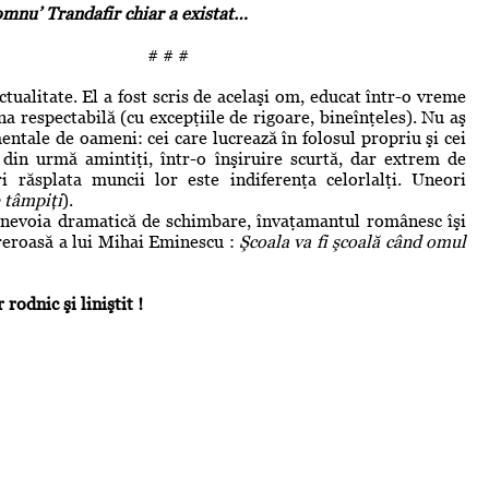
omnu’ Trandafir chiar a existat…
 #
itate. El a fost scris de acelaşi om, educat într-o vreme
a respectabilă (cu excepţiile de rigoare, bineînţeles). Nu aş
ntale de oameni: cei care lucrează în folosul propriu şi cei
ei din urmă amintiţi, într-o înşiruire scurtă, dar extrem de
i răsplata muncii lor este indiferenţa celorlalţi. Uneori
 tâmpiţi
).
oia dramatică de schimbare, învaţamantul românesc îşi
ureroasă a lui Mihai Eminescu :
Şcoala va fi şcoală când omul
rodnic şi liniştit !