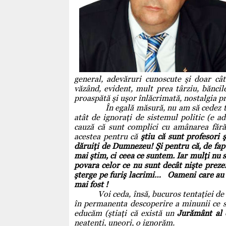
general, adevăruri cunoscute şi doar cât
văzând, evident, mult prea târziu, băncile 
proaspătă şi uşor înlăcrimată, nostalgia p
În egală măsură, nu am să cedez tentaţi
atât de ignoraţi de sistemul politic (e a
cauză că sunt complici cu amânarea fără 
acestea pentru că
ştiu că sunt profesori ş
dăruiţi de Dumnezeu! Şi pentru că, de fapt,
mai ştim, ci ceea ce suntem. Iar mulţi nu s
povara celor ce nu sunt decât nişte prezen
şterge pe furiş lacrimi…
Oameni care au 
mai fost !
Voi ceda, însă, bucuros tentaţiei de a 
în permanenta descoperire a minunii ce s
educăm (ştiaţi că există un
Jurământ al 
neatenţi, uneori, o ignorăm.