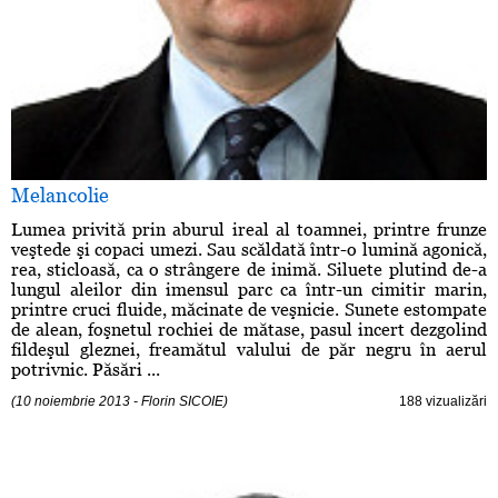
Melancolie
Lumea privită prin aburul ireal al toamnei, printre frunze
veştede şi copaci umezi. Sau scăldată într-o lumină agonică,
rea, sticloasă, ca o strângere de inimă. Siluete plutind de-a
lungul aleilor din imensul parc ca într-un cimitir marin,
printre cruci fluide, măcinate de veşnicie. Sunete estompate
de alean, foşnetul rochiei de mătase, pasul incert dezgolind
fildeşul gleznei, freamătul valului de păr negru în aerul
potrivnic. Păsări ...
(10 noiembrie 2013 - Florin SICOIE)
188 vizualizări