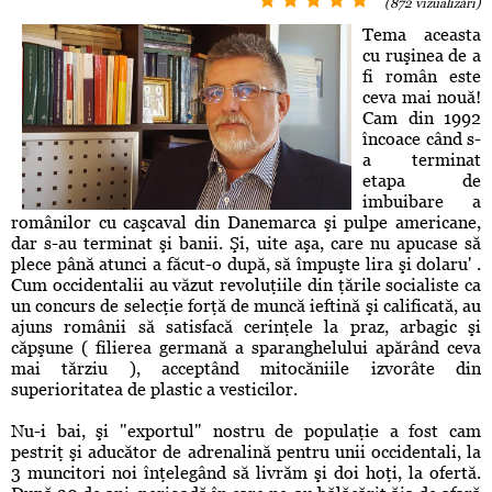
(872 vizualizări)
Tema aceasta
cu ruşinea de a
fi român este
ceva mai nouă!
Cam din 1992
încoace când s-
a terminat
etapa de
imbuibare a
românilor cu caşcaval din Danemarca şi pulpe americane,
dar s-au terminat şi banii. Şi, uite aşa, care nu apucase să
plece până atunci a făcut-o după, să împuşte lira şi dolaru' .
Cum occidentalii au văzut revoluţiile din ţările socialiste ca
un concurs de selecţie forţă de muncă ieftină şi calificată, au
ajuns românii să satisfacă cerinţele la praz, arbagic şi
căpşune ( filierea germană a sparanghelului apărând ceva
mai tărziu ), acceptând mitocăniile izvorâte din
superioritatea de plastic a vesticilor.
Nu-i bai, şi "exportul" nostru de populaţie a fost cam
pestriţ şi aducător de adrenalină pentru unii occidentali, la
3 muncitori noi înţelegând să livrăm şi doi hoţi, la ofertă.