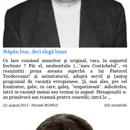
Stăpân bun, deci slugă bună
Ce face românul muncitor şi original, vara, în augustul
fierbinte ? Păi el, neobositulu (...”meu Costăchelul”, vă
reamintiţi proza aceasta superbă a lui Păstorel
Teodoreanu? şi neimitatorul, adoptă servil şi ţanţoş
programul de vacanţă evropienesc. Şi, mai ales, pre cel
franţozesc, galic, cu care, galeş, ”empatizează”. Adicătelea,
intră in vacanţă numai sau tocmai in august. Hexagonalii n-
au primăvară sau toamnă pentru concedii; intră la ...
(11 august 2013 - Nicoale BOARU)
202 vizualizări