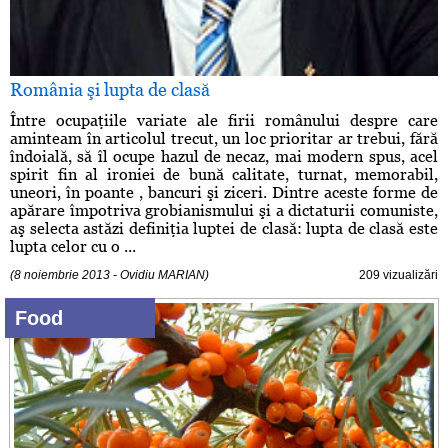
România şi lupta de clasă
Între ocupaţiile variate ale firii românului despre care
aminteam în articolul trecut, un loc prioritar ar trebui, fără
îndoială, să îl ocupe hazul de necaz, mai modern spus, acel
spirit fin al ironiei de bună calitate, turnat, memorabil,
uneori, în poante , bancuri şi ziceri. Dintre aceste forme de
apărare împotriva grobianismului şi a dictaturii comuniste,
aş selecta astăzi definiţia luptei de clasă: lupta de clasă este
lupta celor cu o ...
(8 noiembrie 2013 - Ovidiu MARIAN)
209 vizualizări
Food