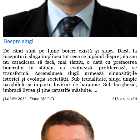
Despre slugi
De când sunt pe lume boieri există şi slugi. Dacă, la
începuturi, sluga împlinea tot ceea ce jupânul dispreţuia sau
nu catadicsea să facă, mai târziu, o dată cu prefacerea
boierului în stăpân, ea evoluează, proliferează, se
transformă. Ascensiunea slugii urmează sinuozităţile
istoriei şi evoluţia societăţii. Sub feudalitate, sluga umple
narghilele şi împarte lovituri de harapnic. Sub burghezie,
îmbracă livrea şi ţine catastife măsluite. ...
(14 iulie 2013 - Florin SICOIE)
316 vizualizări