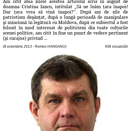
Am citit abia zilele acestea articolul scris în august de
doamna Cristina Iancu, intitulat „Să ne luăm ţara înapoi!
Dar ţara vrea să vină înapoi?”. După ani de zile de
patriotism deşănţat, după o lungă perioadă de manipulare
şi minciună în legătură cu Moldova, după ce subiectul a fost
folosit în mod interesat de politicieni din toate colţurile
scenei politice, am citit în fine un punct de vedere pertinent
(şi curajos) privind ...
(8 octombrie 2013 - Romeo HANGANU)
938 vizualizări