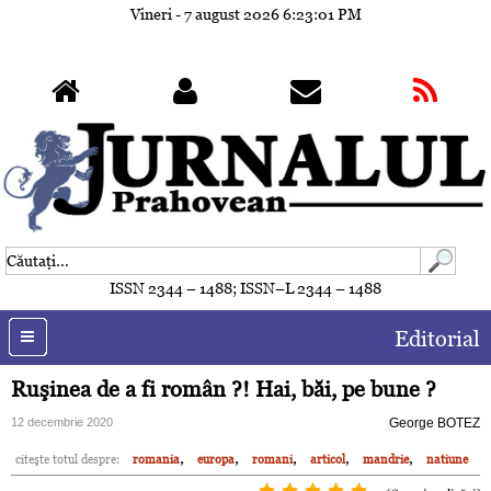
Vineri - 7 august 2026
6:23:04 PM
ISSN 2344 – 1488; ISSN–L 2344 – 1488
Editorial
Ruşinea de a fi român ?! Hai, băi, pe bune ?
12 decembrie 2020
George BOTEZ
,
,
,
,
,
citeşte totul despre:
romania
europa
romani
articol
mandrie
natiune