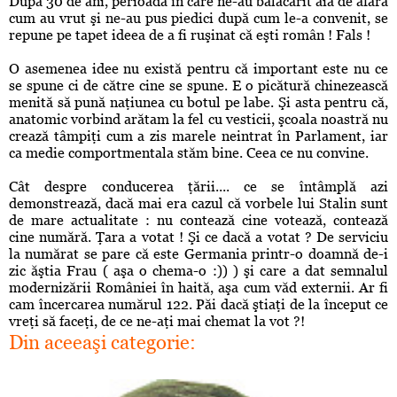
După 30 de ani, perioadă în care ne-au bălăcărit ăia de afară
cum au vrut şi ne-au pus piedici după cum le-a convenit, se
repune pe tapet ideea de a fi ruşinat că eşti român ! Fals !
O asemenea idee nu există pentru că important este nu ce
se spune ci de către cine se spune. E o picătură chinezească
menită să pună naţiunea cu botul pe labe. Şi asta pentru că,
anatomic vorbind arătam la fel cu vesticii, şcoala noastră nu
crează tâmpiţi cum a zis marele neintrat în Parlament, iar
ca medie comportmentala stăm bine. Ceea ce nu convine.
Cât despre conducerea ţării.... ce se întâmplă azi
demonstrează, dacă mai era cazul că vorbele lui Stalin sunt
de mare actualitate : nu contează cine votează, contează
cine numără. Ţara a votat ! Şi ce dacă a votat ? De serviciu
la numărat se pare că este Germania printr-o doamnă de-i
zic ăştia Frau ( aşa o chema-o :)) ) şi care a dat semnalul
modernizării României în haită, aşa cum văd externii. Ar fi
cam încercarea numărul 122. Păi dacă ştiaţi de la început ce
vreţi să faceţi, de ce ne-aţi mai chemat la vot ?!
Din aceeaşi categorie: