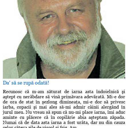
Da' să se rupă odată!
Recunosc că m-am săturat de iarna asta îndoielnică şi
aştept cu nerăbdare să vină primăvara adevărată. Mi-e dor
de ora de stat în şezlong dimineaţa, mi-e dor să privesc
iarba, copacii şi mai ales să-mi admir câinii alergând în
jurul meu. Nu vreau să spun că nu-mi place iarna, îmi aduc
aminte cu plăcere că în copilărie abia aşteptam zăpada.
Numai că de data asta iarna a fost urâta, dar nu din cauza
celor câteva zile de viscol şi frig. Am ...