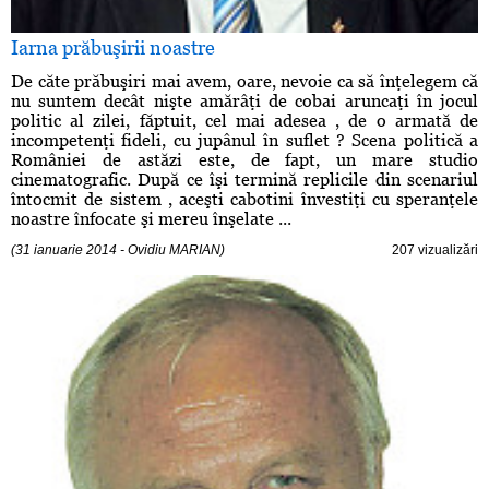
Iarna prăbuşirii noastre
De căte prăbuşiri mai avem, oare, nevoie ca să înţelegem că
nu suntem decât nişte amărâţi de cobai aruncaţi în jocul
politic al zilei, făptuit, cel mai adesea , de o armată de
incompetenţi fideli, cu jupânul în suflet ? Scena politică a
României de astăzi este, de fapt, un mare studio
cinematografic. După ce îşi termină replicile din scenariul
întocmit de sistem , aceşti cabotini învestiţi cu speranţele
noastre înfocate şi mereu înşelate ...
(31 ianuarie 2014 - Ovidiu MARIAN)
207 vizualizări