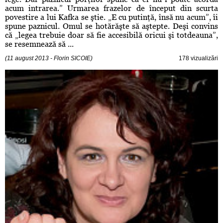
acum intrarea.” Urmarea frazelor de început din scurta
povestire a lui Kafka se ştie. „E cu putinţă, însă nu acum”, îi
spune paznicul. Omul se hotărăşte să aştepte. Deşi convins
că „legea trebuie doar să fie accesibilă oricui şi totdeauna”,
se resemnează să ...
(11 august 2013 - Florin SICOIE)
178 vizualizări