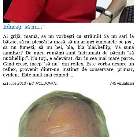
Educaţi “să nu...”
Ai grijă, mamă, să nu vorbeşti cu străinii! Să nu sari la
bătaie, să nu plescăi la masă, să nu arunci gunoaiele pe jos ,
să nu fumezi, să nu bei, bla, bla bla&hellip; Vă sună
familiar? De mici, românii sunt îndrumaţi de părinţi “să
nu&hellip;”. Nu toţi, e adevărat, dar în cea mai mare parte.
Când cresc, încep “să nu” din reflex. Este vorba despre un
reflex, provenit dintr-un instinct de conservare, primar,
evident. Este mult mai comod ...
(21 iulie 2013 - Edi MOLDOVAN)
745 vizualizări