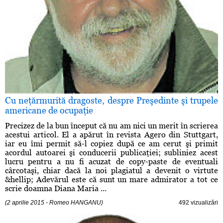
Cu neţărmurită dragoste, despre Preşedinte şi trupele
americane de ocupaţie
Precizez de la bun început că nu am nici un merit în scrierea
acestui articol. El a apărut în revista Agero din Stuttgart,
iar eu îmi permit să-l copiez după ce am cerut şi primit
acordul autoarei şi conducerii publicaţiei; subliniez acest
lucru pentru a nu fi acuzat de copy-paste de eventuali
cârcotaşi, chiar dacă la noi plagiatul a devenit o virtute
&hellip; Adevărul este că sunt un mare admirator a tot ce
scrie doamna Diana Maria ...
(2 aprilie 2015 - Romeo HANGANU)
492 vizualizări