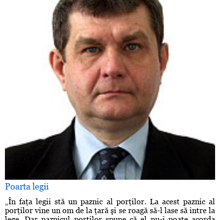
Poarta legii
„În faţa legii stă un paznic al porţilor. La acest paznic al
porţilor vine un om de la ţară şi se roagă să-l lase să intre la
lege. Dar paznicul porţilor spune că el nu-i poate acorda