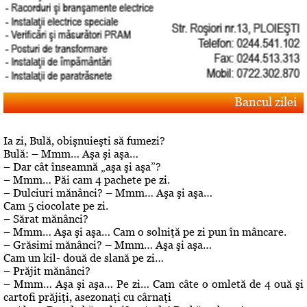
Bancul zilei
Ia zi, Bulă, obişnuieşti să fumezi?
Bulă: – Mmm… Aşa şi aşa…
– Dar cât înseamnă „aşa şi aşa”?
– Mmm… Păi cam 4 pachete pe zi.
– Dulciuri mănânci? – Mmm… Aşa şi aşa…
Cam 5 ciocolate pe zi.
– Sărat mănânci?
– Mmm… Aşa şi aşa… Cam o solniţă pe zi pun în mâncare.
– Grăsimi mănânci? – Mmm… Aşa şi aşa…
Cam un kil- două de slană pe zi…
– Prăjit mănânci?
– Mmm… Aşa şi aşa… Pe zi… Cam câte o omletă de 4 ouă şi
cartofi prăjiţi, asezonaţi cu cârnaţi