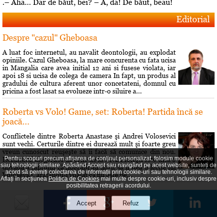
.– Aha… Dar de băut, bei? – A, da! De băut, beau!
Editorial
Despre "cazul" Gheboasa
A luat foc internetul, au navalit deontologii, au explodat
opiniile. Cazul Gheboasa, la mare concurenta cu fata ucisa
in Mangalia care avea initial 12 ani si fusese violata, iar
apoi 18 si ucisa de colega de camera In fapt, un produs al
gradului de cultura aferent unor concetateni, domnul cu
pricina a fost lasat sa evolueze intr-o siluire a...
Roberta vs Volo! Game, set: Roberta! Partida încă se
joacă...
Conflictele dintre Roberta Anastase şi Andrei Volosevici
sunt vechi. Certurile dintre ei durează mult şi foarte greu
vreun cunoscut reuşeşte să îi facă să comunice din nou.
Pentru scopuri precum afișarea de conținut personalizat, folosim module cookie
Rezultatul alegerilor interne de la PNL Ploieşti este încă o
sau tehnologii similare. Apăsând Accept sau navigând pe acest website, sunteți de
dovadă a faptului că liberalii au dorit să îi dea o lecţie lui
acord să permiți colectarea de informații prin cookie-uri sau tehnologii similare.
Volosevici, arâtându-i voalat că nu este pe...
Aflați în secțiunea
Politica de Cookies
mai multe despre cookie-uri, inclusiv despre
posibilitatea retragerii acordului.
Hai să îţi spun o poveste!
Prin 1951 Brâncusi a dorit să lase mostenire României