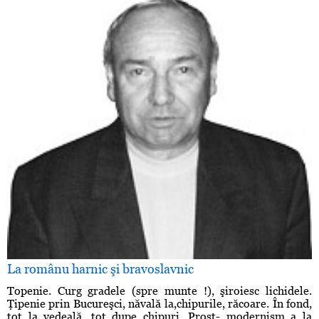
La românu harnic şi bravoslavnic
Topenie. Curg gradele (spre munte !), şiroiesc lichidele.
Ţipenie prin Bucureşci, năvală la,chipurile, răcoare. În fond,
tot la vedeală, tot dupe chipuri. Prost- modernism a la