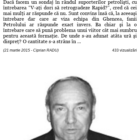
Dacă facem un sondaj în rândul suporterilor petrolişti, cu
întrebarea “V-aţi dori să retrogradeze Rapid?”, cred că cei
mai mulţi ar răspunde că nu. Sunt convins însă că, la aceeaşi
întrebare dar care ar viza echipa din Ghencea, fanii
Petrolului ar răspunde exact invers. Ba chiar şi la o
întrebare care să pună problema unui viitor cât mai sumbru
pentru această formaţie. De unde s-au adunat atâta ură şi
dispreţ? O cantitate s-a strâns în ...
(21 martie 2015 - Ciprian RADU)
433 vizualizări