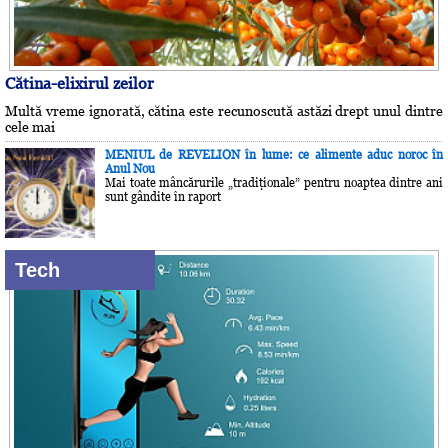
Cătina-elixirul zeilor
Multă vreme ignorată, cătina este recunoscută astăzi drept unul dintre
cele mai
MENIUL de REVELION în lume: ce alimente aduc noroc în
Anul Nou
Mai toate mâncărurile „tradiţionale” pentru noaptea dintre ani
sunt gândite în raport
Tech