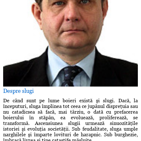
Despre slugi
De când sunt pe lume boieri există şi slugi. Dacă, la
începuturi, sluga împlinea tot ceea ce jupânul dispreţuia sau
nu catadicsea să facă, mai târziu, o dată cu prefacerea
boierului în stăpân, ea evoluează, proliferează, se
transformă. Ascensiunea slugii urmează sinuozităţile
istoriei şi evoluţia societăţii. Sub feudalitate, sluga umple
narghilele şi împarte lovituri de harapnic. Sub burghezie,
îmbracă livrea şi ţine catastife măsluite. ...