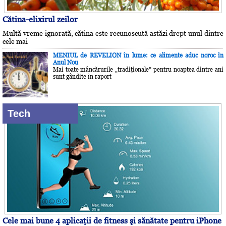
Cătina-elixirul zeilor
Multă vreme ignorată, cătina este recunoscută astăzi drept unul dintre
cele mai
MENIUL de REVELION în lume: ce alimente aduc noroc în
Anul Nou
Mai toate mâncărurile „tradiţionale” pentru noaptea dintre ani
sunt gândite în raport
Tech
Cele mai bune 4 aplicaţii de fitness şi sănătate pentru iPhone