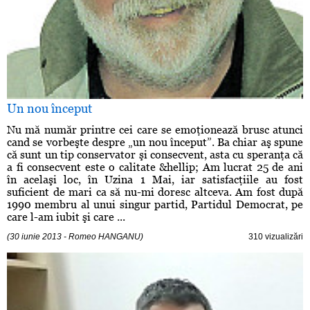
Un nou început
Nu mă număr printre cei care se emoţionează brusc atunci
cand se vorbeşte despre „un nou început”. Ba chiar aş spune
că sunt un tip conservator şi consecvent, asta cu speranţa că
a fi consecvent este o calitate &hellip; Am lucrat 25 de ani
în acelaşi loc, în Uzina 1 Mai, iar satisfacţiile au fost
suficient de mari ca să nu-mi doresc altceva. Am fost după
1990 membru al unui singur partid, Partidul Democrat, pe
care l-am iubit şi care ...
(30 iunie 2013 - Romeo HANGANU)
310 vizualizări