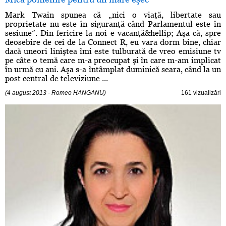
Mark Twain spunea că „nici o viaţă, libertate sau
proprietate nu este în siguranţă când Parlamentul este în
sesiune”. Din fericire la noi e vacanţă&hellip; Aşa că, spre
deosebire de cei de la Connect R, eu vara dorm bine, chiar
dacă uneori liniştea îmi este tulburată de vreo emisiune tv
pe câte o temă care m-a preocupat şi în care m-am implicat
în urmă cu ani. Aşa s-a întâmplat duminică seara, când la un
post central de televiziune ...
(4 august 2013 - Romeo HANGANU)
161 vizualizări