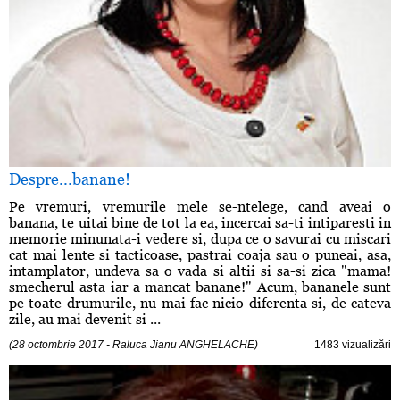
Despre...banane!
Pe vremuri, vremurile mele se-ntelege, cand aveai o
banana, te uitai bine de tot la ea, incercai sa-ti intiparesti in
memorie minunata-i vedere si, dupa ce o savurai cu miscari
cat mai lente si tacticoase, pastrai coaja sau o puneai, asa,
intamplator, undeva sa o vada si altii si sa-si zica "mama!
smecherul asta iar a mancat banane!" Acum, bananele sunt
pe toate drumurile, nu mai fac nicio diferenta si, de cateva
zile, au mai devenit si ...
(28 octombrie 2017 - Raluca Jianu ANGHELACHE)
1483 vizualizări