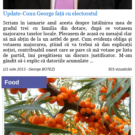
Update-Conu George faţă cu electoratul
Scriam în ianuarie anul acesta despre întâlnirea mea de
gradul trei cu familia din dotare, după ce votasem
majorarea taxelor locale. Plecasem de acasă cu mesajul clar
să mă abţin de la un astfel de gest. Cum evidenţa obliga şi
votasem majorarea, ştiind că va trebui să dau explicaţii
soţiei, contribuabil onest care se pare că mă votase pe lista
de partid, îmi pregătisem un discurs justificator. M-am
gândit să-i explic că datoriile acumulate ...
(21 iulie 2013 - George BOTEZ)
303 vizualizări
Food