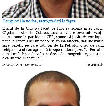
Campioni la vorbe, retrogradaţi la fapte
Egalul de la Cluj i-a făcut pe lupi să scoată niţel capul.
Căpitanul Alberto Cobrea, care a avut câteva intervenţii
foarte bune în partida cu CFR, spune că jucătorii vor lupta
până la capăt. Nici nu poate să spună altceva, dar înclinaţia
spre patetic pe care toţi cei de la Petrolul o au de când
echipa e ca şi retrogradată începe să deranjeze. La Petrolul
e mai mult lipsă de valoare decât de omogenitate, şansa nu
e că înscrie, ci că nu ia ...
(22 martie 2016 - Ciprian RADU)
99 vizualizări