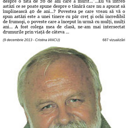
despre o fată de 20 de ani care a murit...”...Eu vă întreb
astăzi ce se poate spune despre o tânără care nu a apucat să
împlinească 40 de ani...? Povestea pe care vreau să vă o
spun astăzi este a unei tinere cu păr creţ şi ochi incredibil
de frumoşi, o poveste care a început în urmă cu mulţi, mulţi
ani... A fost colega mea de clasă, ne-am mai intersectat
drumurile prin viaţă de câteva ...
(9 decembrie 2013 - Cristina IANCU)
687 vizualizări