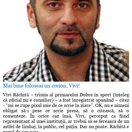
Mai bine foloseai un creion, Vivi!
Vivi Răchită – trimis al primarului Dobre în sport (înţeleg
că oficial nu e consilier) – a fost înregistrat spunând – citez
- “mi se rupe pixul mie de ce scrie în ziare”. OK, nu e nimeni
obligat să-i pese ce scrie presa, să o citească, să o
comenteze. În orice caz însă, Vivi, perceput ca fiind
reprezentant al unei instituţii, ar trebui să se ferească de un
astfel de limbaj, în public, cel puţin. Dar nu poate. Răchită e
genul de om care ...