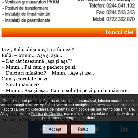
Bancul zilei
Ia zi, Bulă, obişnuieşti să fumezi?
Bulă: – Mmm… Aşa şi aşa…
– Dar cât înseamnă „aşa şi aşa”?
– Mmm… Păi cam 4 pachete pe zi.
– Dulciuri mănânci? – Mmm… Aşa şi aşa…
Cam 5 ciocolate pe zi.
– Sărat mănânci?
– Mmm… Aşa şi aşa… Cam o solniţă pe zi pun în mâncare.
– Grăsimi mănânci? – Mmm… Aşa şi aşa…
Pentru scopuri precum afișarea de conținut personalizat, folosim module cookie
Cam un kil- două de slană pe zi…
sau tehnologii similare. Apăsând Accept sau navigând pe acest website, sunteți de
– Prăjit mănânci?
acord să permiți colectarea de informații prin cookie-uri sau tehnologii similare.
– Mmm… Aşa şi aşa… Pe zi… Cam câte o omletă de 4 ouă şi
Aflați în secțiunea
Politica de Cookies
mai multe despre cookie-uri, inclusiv despre
posibilitatea retragerii acordului.
cartofi prăjiţi, asezonaţi cu cârnaţi
.– Aha… Dar de băut, bei? – A, da! De băut, beau!
Editorial