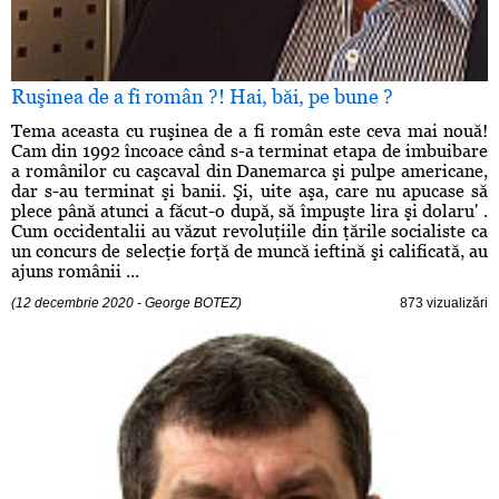
Ruşinea de a fi român ?! Hai, băi, pe bune ?
Tema aceasta cu ruşinea de a fi român este ceva mai nouă!
Cam din 1992 încoace când s-a terminat etapa de imbuibare
a românilor cu caşcaval din Danemarca şi pulpe americane,
dar s-au terminat şi banii. Şi, uite aşa, care nu apucase să
plece până atunci a făcut-o după, să împuşte lira şi dolaru' .
Cum occidentalii au văzut revoluţiile din ţările socialiste ca
un concurs de selecţie forţă de muncă ieftină şi calificată, au
ajuns românii ...
(12 decembrie 2020 - George BOTEZ)
873 vizualizări