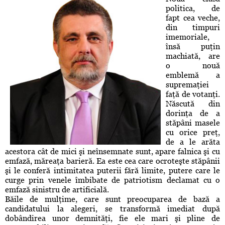
politica, de
fapt cea veche,
din timpuri
imemoriale,
însă puţin
machiată, are
o nouă
emblemă a
supremaţiei
faţă de votanţi.
Născută din
dorinţa de a
stăpâni masele
cu orice preţ,
de a le arăta
acestora cât de mici şi neînsemnate sunt, apare falnica şi cu
emfază, măreaţa barieră. Ea este cea care ocroteşte stăpânii
şi le conferă intimitatea puterii fără limite, putere care le
curge prin venele îmbibate de patriotism declamat cu o
emfază sinistru de artificială.
Băile de mulţime, care sunt preocuparea de bază a
candidatului la alegeri, se transformă imediat după
dobândirea unor demnităţi, fie ele mari şi pline de