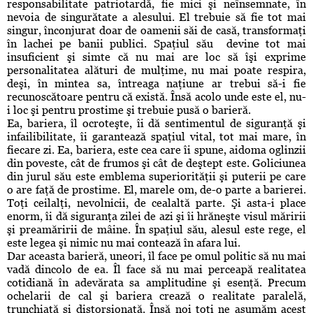
responsabilitate patriotardă, fie mici şi neînsemnate, în
nevoia de singurătate a alesului. El trebuie să fie tot mai
singur, înconjurat doar de oamenii săi de casă, transformaţi
în lachei pe banii publici. Spaţiul său devine tot mai
insuficient şi simte că nu mai are loc să îşi exprime
personalitatea alături de mulţime, nu mai poate respira,
deşi, în mintea sa, întreaga naţiune ar trebui să-i fie
recunoscătoare pentru că există. Însă acolo unde este el, nu-
i loc şi pentru prostime şi trebuie pusă o barieră.
Ea, bariera, îl ocroteşte, îi dă sentimentul de siguranţă şi
infailibilitate, îi garantează spaţiul vital, tot mai mare, în
fiecare zi. Ea, bariera, este cea care îi spune, aidoma oglinzii
din poveste, cât de frumos şi cât de deştept este. Goliciunea
din jurul său este emblema superiorităţii şi puterii pe care
o are faţă de prostime. El, marele om, de-o parte a barierei.
Toţi ceilalţi, nevolnicii, de cealaltă parte. Şi asta-i place
enorm, îi dă siguranţa zilei de azi şi îi hrăneşte visul măririi
şi preamăririi de mâine. În spaţiul său, alesul este rege, el
este legea şi nimic nu mai contează în afara lui.
Dar aceasta barieră, uneori, îl face pe omul politic să nu mai
vadă dincolo de ea. Îl face să nu mai perceapă realitatea
cotidiană în adevărata sa amplitudine şi esenţă. Precum
ochelarii de cal şi bariera crează o realitate paralelă,
trunchiată şi distorsionată. Însă noi toţi ne asumăm acest