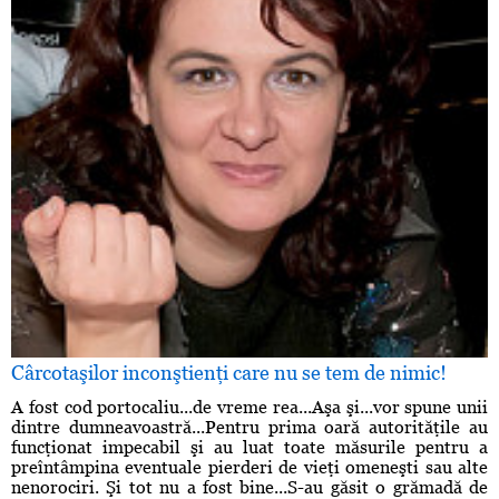
Cârcotaşilor inconştienţi care nu se tem de nimic!
A fost cod portocaliu...de vreme rea...Aşa şi...vor spune unii
dintre dumneavoastră...Pentru prima oară autorităţile au
funcţionat impecabil şi au luat toate măsurile pentru a
preîntâmpina eventuale pierderi de vieţi omeneşti sau alte
nenorociri. Şi tot nu a fost bine...S-au găsit o grămadă de