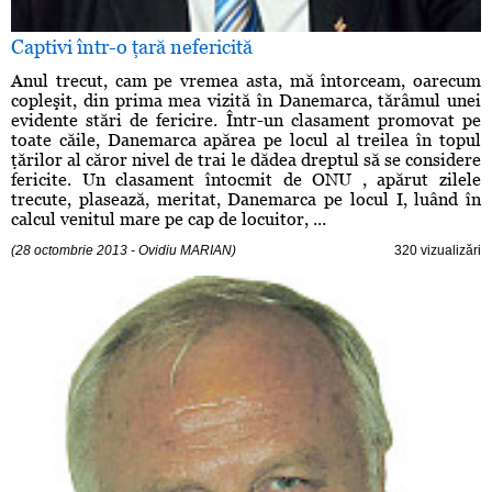
Captivi într-o ţară nefericită
Anul trecut, cam pe vremea asta, mă întorceam, oarecum
copleşit, din prima mea vizită în Danemarca, tărâmul unei
evidente stări de fericire. Într-un clasament promovat pe
toate căile, Danemarca apărea pe locul al treilea în topul
ţărilor al căror nivel de trai le dădea dreptul să se considere
fericite. Un clasament întocmit de ONU , apărut zilele
trecute, plasează, meritat, Danemarca pe locul I, luând în
calcul venitul mare pe cap de locuitor, ...
(28 octombrie 2013 - Ovidiu MARIAN)
320 vizualizări