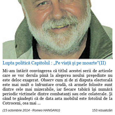
Lupta politică Capitolul : „Pe viaţă şi pe moarte”(II)
Mi-am întărit convingerea că titlul acestei serii de articole
care se vor derula până la alegerea noului preşedinte nu
este deloc exagerat. Observ cum zi de zi disputa electorală
este mai mult o înfruntare crudă, că armele folosite sunt
dintre cele mai mizerabile, iar fiecare tabără îşi numără
periodic victimele dintre combatanţi sau cele colaterale. Şi
când te gândeşti că de data asta mobilul este fotoliul de la
Cotroceni, cea mai ...
(15 octombrie 2014 - Romeo HANGANU)
153 vizualizări