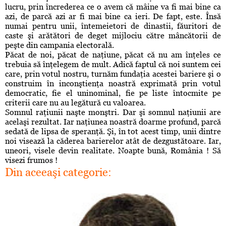
lucru, prin încrederea ce o avem că mâine va fi mai bine ca
azi, de parcă azi ar fi mai bine ca ieri. De fapt, este. Însă
numai pentru unii, întemeietori de dinastii, făuritori de
caste şi arătători de deget mijlociu către mâncătorii de
peşte din campania electorală.
Păcat de noi, păcat de naţiune, păcat că nu am înţeles ce
trebuia să înţelegem de mult. Adică faptul că noi suntem cei
care, prin votul nostru, turnăm fundaţia acestei bariere şi o
construim în inconştienţa noastră exprimată prin votul
democratic, fie el uninominal, fie pe liste întocmite pe
criterii care nu au legătură cu valoarea.
Somnul raţiunii naşte monştri. Dar şi somnul naţiunii are
acelaşi rezultat. Iar naţiunea noastră doarme profund, parcă
sedată de lipsa de speranţă. Şi, în tot acest timp, unii dintre
noi visează la căderea barierelor atât de dezgustătoare. Iar,
uneori, visele devin realitate. Noapte bună, România ! Să
visezi frumos !
Din aceeaşi categorie: