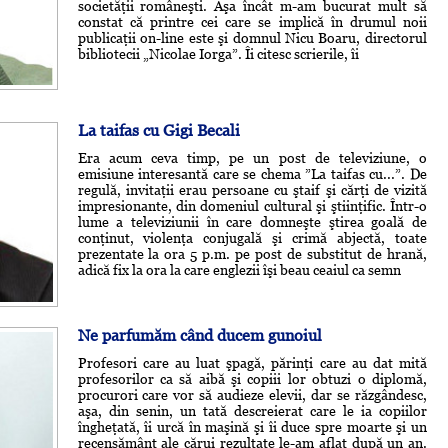
societăţii româneşti. Aşa încât m-am bucurat mult să
constat că printre cei care se implică în drumul noii
publicaţii on-line este şi domnul Nicu Boaru, directorul
bibliotecii „Nicolae Iorga”. Îi citesc scrierile, îi
La taifas cu Gigi Becali
Era acum ceva timp, pe un post de televiziune, o
emisiune interesantă care se chema ”La taifas cu...”. De
regulă, invitaţii erau persoane cu ştaif şi cărţi de vizită
impresionante, din domeniul cultural şi ştiinţific. Într-o
lume a televiziunii în care domneşte ştirea goală de
conţinut, violenţa conjugală şi crimă abjectă, toate
prezentate la ora 5 p.m. pe post de substitut de hrană,
adică fix la ora la care englezii îşi beau ceaiul ca semn
Ne parfumăm când ducem gunoiul
Profesori care au luat şpagă, părinţi care au dat mită
profesorilor ca să aibă şi copiii lor obtuzi o diplomă,
procurori care vor să audieze elevii, dar se răzgândesc,
aşa, din senin, un tată descreierat care le ia copiilor
îngheţată, îi urcă în maşină şi îi duce spre moarte şi un
recensământ ale cărui rezultate le-am aflat după un an.