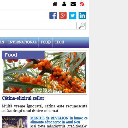
IN
INTERNATIONAL
FOOD
TECH
Food
Cătina-elixirul zeilor
Multă vreme ignorată, cătina este recunoscută
astăzi drept unul dintre cele mai
MENIUL de REVELION în lume: ce
alimente aduc noroc în Anul Nou
Mai toate mâncărurile „tradiţionale”