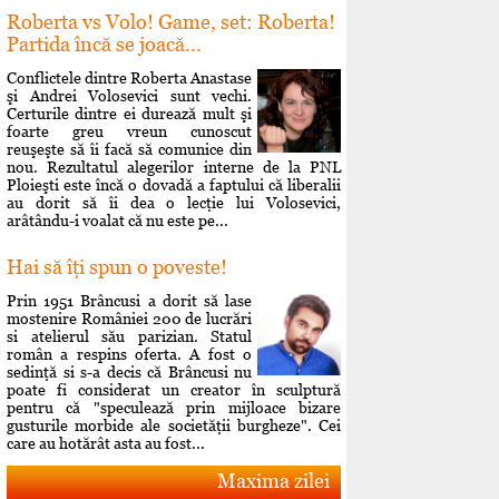
Roberta vs Volo! Game, set: Roberta!
Partida încă se joacă...
Conflictele dintre Roberta Anastase
şi Andrei Volosevici sunt vechi.
Certurile dintre ei durează mult şi
foarte greu vreun cunoscut
reuşeşte să îi facă să comunice din
nou. Rezultatul alegerilor interne de la PNL
Ploieşti este încă o dovadă a faptului că liberalii
au dorit să îi dea o lecţie lui Volosevici,
arâtându-i voalat că nu este pe...
Hai să îţi spun o poveste!
Prin 1951 Brâncusi a dorit să lase
mostenire României 200 de lucrări
si atelierul său parizian. Statul
român a respins oferta. A fost o
sedinţă si s-a decis că Brâncusi nu
poate fi considerat un creator în sculptură
pentru că "speculează prin mijloace bizare
gusturile morbide ale societăţii burgheze". Cei
care au hotărât asta au fost...
Maxima zilei