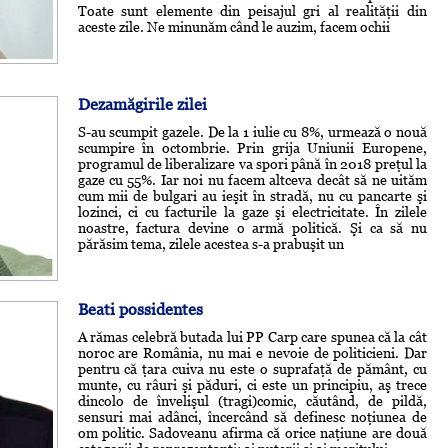
Toate sunt elemente din peisajul gri al realităţii din
aceste zile. Ne minunăm când le auzim, facem ochii
Dezamăgirile zilei
S-au scumpit gazele. De la 1 iulie cu 8%, urmează o nouă
scumpire în octombrie. Prin grija Uniunii Europene,
programul de liberalizare va spori până în 2018 preţul la
gaze cu 55%. Iar noi nu facem altceva decât să ne uităm
cum mii de bulgari au ieşit în stradă, nu cu pancarte şi
lozinci, ci cu facturile la gaze şi electricitate. În zilele
noastre, factura devine o armă politică. Şi ca să nu
părăsim tema, zilele acestea s-a prabuşit un
Beati possidentes
A rămas celebră butada lui PP Carp care spunea că la cât
noroc are România, nu mai e nevoie de politicieni. Dar
pentru că ţara cuiva nu este o suprafaţă de pământ, cu
munte, cu râuri şi păduri, ci este un principiu, aş trece
dincolo de învelişul (tragi)comic, căutând, de pildă,
sensuri mai adânci, încercând să definesc noţiunea de
om politic. Sadoveanu afirma că orice naţiune are două