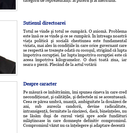
categorii de reprezentanţi: ai puterii şi ai meritului.
Sutienul directoarei
Totul se vinde şi totul se cumpără. O axiomă. Problema
este însă ce se vinde şi ce se cumpără. În întreaga noastră
viaţa politică şi socială chestiunea este fundamental
viciata, mai ales în condiţiile în care orice guvernant care
se respectă se trezeşte odată cu cocoşul, strigând că lupta
împotriva corupţiei. Iar lupta împotriva corupţiei este că
aceea împotriva kilogramelor. O duci toată ziua, iar
seara o pierzi. Plecând de la actul votării
Despre caracter
Pe măsură ce îmbătrânim, îmi spunea cineva în care cred
necondiţionat, şi calităţile, şi defectele ni se accentuează.
Ceea ce părea umbră, nuanţă, ambiguitate la douăzeci de
ani, sub aureola candorii, devine radicalitate,
intransigenţă, fermitate la cincizeci, dacă, bineînţeles, nu
ne lăsăm duşi de cursul vieţii spre acele fundături
mlăştinoase în care domneşte definitiv compromisul.
Compromisul văzut nu ca înţelegere şi adaptare decentă