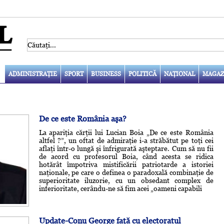
ADMINISTRAŢIE
SPORT
BUSINESS
POLITICĂ
NAŢIONAL
MAGAZ
De ce este România aşa?
La apariţia cărţii lui Lucian Boia „De ce este România
altfel ?”, un oftat de admiraţie i-a străbătut pe toţi cei
aflaţi într-o lungă şi înfrigurată aşteptare. Cum să nu fii
de acord cu profesorul Boia, când acesta se ridica
hotărât împotriva mistificării patriotarde a istoriei
naţionale, pe care o definea o paradoxală combinaţie de
superioritate iluzorie, cu un obsedant complex de
inferioritate, cerându-ne să fim acei „oameni capabili
Update-Conu George faţă cu electoratul