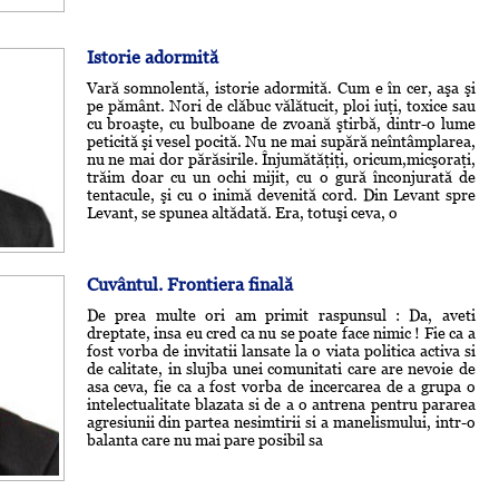
Istorie adormită
Vară somnolentă, istorie adormită. Cum e în cer, aşa şi
pe pământ. Nori de clăbuc vălătucit, ploi iuţi, toxice sau
cu broaşte, cu bulboane de zvoană ştirbă, dintr-o lume
peticită şi vesel pocită. Nu ne mai supără neîntâmplarea,
nu ne mai dor părăsirile. Înjumătăţiţi, oricum,micşoraţi,
trăim doar cu un ochi mijit, cu o gură înconjurată de
tentacule, şi cu o inimă devenită cord. Din Levant spre
Levant, se spunea altădată. Era, totuşi ceva, o
Cuvântul. Frontiera finală
De prea multe ori am primit raspunsul : Da, aveti
dreptate, insa eu cred ca nu se poate face nimic ! Fie ca a
fost vorba de invitatii lansate la o viata politica activa si
de calitate, in slujba unei comunitati care are nevoie de
asa ceva, fie ca a fost vorba de incercarea de a grupa o
intelectualitate blazata si de a o antrena pentru pararea
agresiunii din partea nesimtirii si a manelismului, intr-o
balanta care nu mai pare posibil sa