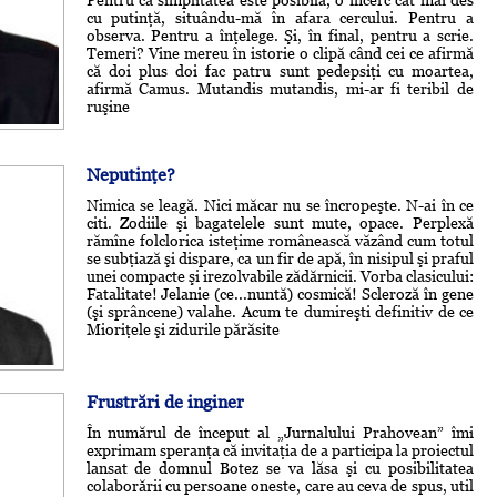
Pentru că simplitatea este posibilă, o încerc cât mai des
cu putinţă, situându-mă în afara cercului. Pentru a
observa. Pentru a înţelege. Şi, în final, pentru a scrie.
Temeri? Vine mereu în istorie o clipă când cei ce afirmă
că doi plus doi fac patru sunt pedepsiţi cu moartea,
afirmă Camus. Mutandis mutandis, mi-ar fi teribil de
ruşine
Neputinţe?
Nimica se leagă. Nici măcar nu se încropeşte. N-ai în ce
citi. Zodiile şi bagatelele sunt mute, opace. Perplexă
rămîne folclorica isteţime românească văzând cum totul
se subţiază şi dispare, ca un fir de apă, în nisipul şi praful
unei compacte şi irezolvabile zădărnicii. Vorba clasicului:
Fatalitate! Jelanie (ce...nuntă) cosmică! Scleroză în gene
(şi sprâncene) valahe. Acum te dumireşti definitiv de ce
Mioriţele şi zidurile părăsite
Frustrări de inginer
În numărul de început al „Jurnalului Prahovean” îmi
exprimam speranţa că invitaţia de a participa la proiectul
lansat de domnul Botez se va lăsa şi cu posibilitatea
colaborării cu persoane oneste, care au ceva de spus, util