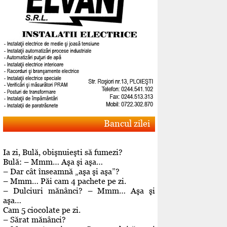
Bancul zilei
Ia zi, Bulă, obişnuieşti să fumezi?
Bulă: – Mmm… Aşa şi aşa…
– Dar cât înseamnă „aşa şi aşa”?
– Mmm… Păi cam 4 pachete pe zi.
– Dulciuri mănânci? – Mmm… Aşa şi
aşa…
Cam 5 ciocolate pe zi.
– Sărat mănânci?