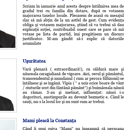
Scriam în ianuarie anul acesta despre întâlnirea mea de
gradul trei cu familia din dotare, după ce votasem
majorarea taxelor locale. Plecasem de acasă cu mesajul
clar să mă abţin de la un astfel de gest. Cum evidenţa
obliga şi votasem majorarea, ştiind că va trebui să dau
explicaţii soţiei, contribuabil onest care se pare că mă
votase pe lista de partid, îmi pregătisem un discurs
justificator. M-am gândit să-i explic că datoriile
acumulate
Uşurătatea
Vară plenară ( extraordinară!), cu căldură mare şi
năuceala caragialiană de vigoare. Aici, cerul şi pământul,
transcendentul şi mundanul ( cum ar perora filfizonii) se
întâlnesc şi se îngână. Vipia ( ” a ucis orice boare de vânt
/ ciuturile scot din fântână pământ”) şi buimăceala năucă
au rămas. S-au şi metisat, influenţat: năuci i-s
dogoritori, anotimpurile au devenit bezmetic e. Când le
cauţi, nu-s la locul lor şi nu sunt cum ar trebui.
Mami pleacă la Constanţa
Când îi spui cuiva “Mami” nu înseamnă că persoana