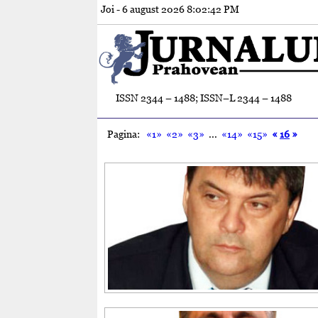
Joi - 6 august 2026
8:02:44 PM
ISSN 2344 – 1488; ISSN–L 2344 – 1488
Pagina:
«1»
«2»
«3»
...
«14»
«15»
«
16
»