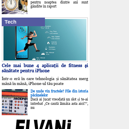
pentru noaptea dintre ani sunt
gândite în raport
Tech
Cele mai bune 4 aplicaţii de fitness şi
sănătate pentru iPhone
Într-o eră în care tehnologia și sănătatea merg
mână în mână, iPhone-ul tău poate
De unde vin fructele? File din istoria
păcănelelor
Dacă ai jucat vreodată un slot și te-ai
întrebat „Ce caută lămâia asta aici?”,
nu