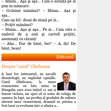
– Mmm… Aşa şi aşa… Cam o solniţă pe zi
pun în mâncare.
– Grăsimi mănânci? – Mmm… Aşa şi
aşa…
Cam un kil- două de slană pe zi…
– Prăjit mănânci?
– Mmm… Aşa şi aşa… Pe zi… Cam câte o
omletă de 4 ouă şi cartofi prăjiţi,
asezonaţi cu cârnaţi
.– Aha… Dar de băut, bei? – A, da! De
băut, beau!
Editorial
Despre "cazul" Gheboasa
A luat foc internetul, au navalit
deontologii, au explodat opiniile.
Cazul Gheboasa, la mare
concurenta cu fata ucisa in
Mangalia care avea initial 12 ani si
fusese violata, iar apoi 18 si ucisa de colega de
camera In fapt, un produs al gradului de cultura
aferent unor concetateni, domnul cu pricina a
fost lasat sa evolueze intr-o siluire a...