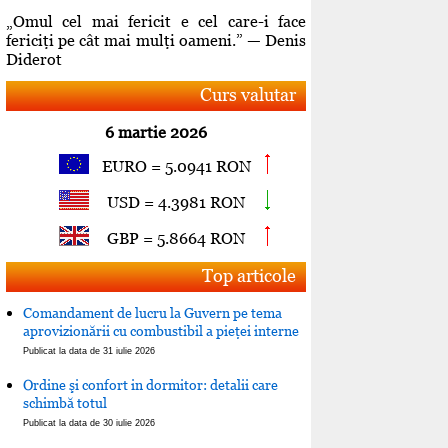
„Omul cel mai fericit e cel care-i face
fericiţi pe cât mai mulţi oameni.” — Denis
Diderot
Curs valutar
6 martie 2026
EURO = 5.0941 RON
USD = 4.3981 RON
GBP = 5.8664 RON
Top articole
Comandament de lucru la Guvern pe tema
aprovizionării cu combustibil a pieţei interne
Publicat la data de 31 iulie 2026
Ordine şi confort in dormitor: detalii care
schimbă totul
Publicat la data de 30 iulie 2026