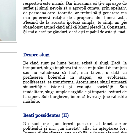
respectivă este mamă. Dar înseamnă că ţi-e aproape de
suflet şi simţi nevoia să o apropii cumva, prin apelativ,
de persoana care, teoretic, ar trebui să-ţi genereze cea
mai puternică relaţie de apropiere din lumea asta.
Plecând de la această ipoteză simplă, te simţi un pic
abandonat atunci când afli că Mami pleacă la Constanţa.
Şi stai oleacă pe gânduri, dacă eşti capabil de asta şi, mai
Despre slugi
De când sunt pe lume boieri există şi slugi. Dacă, la
începuturi, sluga împlinea tot ceea ce jupânul dispreţuia
sau nu catadicsea să facă, mai târziu, o dată cu
prefacerea boierului în stăpân, ea evoluează,
proliferează, se transformă. Ascensiunea slugii urmează
sinuozităţile istoriei şi evoluția societăţii. Sub
feudalitate, sluga umple narghilele şi împarte lovituri de
harapnic. Sub burghezie, îmbracă livrea şi ţine catastife
măsluite.
Beati possidentes (II)
Nu sunt nici „un fericit posesor” al binefacerilor
politicului şi nici „un însetat” aflat în aşteptarea lor.