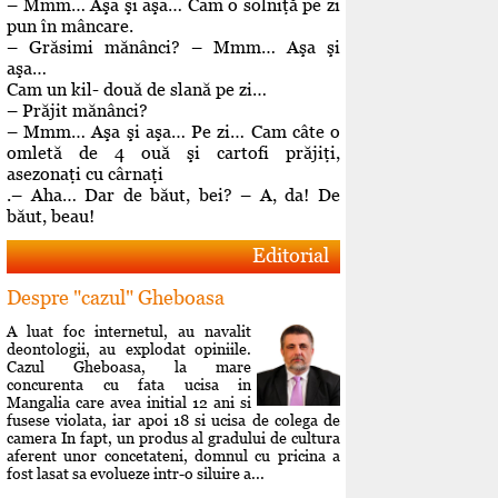
– Mmm… Aşa şi aşa… Cam o solniţă pe zi
pun în mâncare.
– Grăsimi mănânci? – Mmm… Aşa şi
aşa…
Cam un kil- două de slană pe zi…
– Prăjit mănânci?
– Mmm… Aşa şi aşa… Pe zi… Cam câte o
omletă de 4 ouă şi cartofi prăjiţi,
asezonaţi cu cârnaţi
.– Aha… Dar de băut, bei? – A, da! De
băut, beau!
Editorial
Despre "cazul" Gheboasa
A luat foc internetul, au navalit
deontologii, au explodat opiniile.
Cazul Gheboasa, la mare
concurenta cu fata ucisa in
Mangalia care avea initial 12 ani si
fusese violata, iar apoi 18 si ucisa de colega de
camera In fapt, un produs al gradului de cultura
aferent unor concetateni, domnul cu pricina a
fost lasat sa evolueze intr-o siluire a...