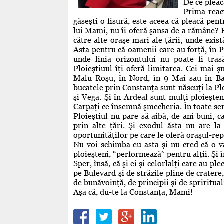
De ce plea
Prima reacţ
găseşti o fisură, este aceea că pleacă pent
lui Mami, nu îi oferă şansa de a rămâne? E
către alte oraşe mari ale ţării, unde exist
Asta pentru că oamenii care au forţă, în Pl
unde linia orizontului nu poate fi tra
Ploieştiuul îţi oferă limitarea. Cei mai 
Malu Roşu, în Nord, în 9 Mai sau în Bari
bucatele prin Constanţa sunt născuţi la Plo
şi Vega. Şi în Ardeal sunt mulţi ploieşten
Carpaţi ce însemnă şmecheria. În toate sens
Ploieştiul nu pare să aibă, de ani buni, ca
prin alte ţări. Şi exodul ăsta nu are l
oportunităţilor pe care le oferă oraşul-rep
Nu voi schimba eu asta şi nu cred că o v
ploieşteni, “performează” pentru alţii. Şi 
Sper, însă, că şi ei şi celorlalţi care au pl
pe Bulevard şi de străzile pline de cratere
de bunăvoinţă, de principii şi de spriritual
Aşa că, du-te la Constanţa, Mami!