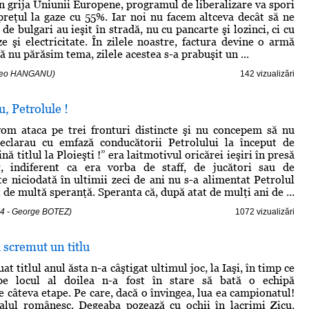
n grija Uniunii Europene, programul de liberalizare va spori
reţul la gaze cu 55%. Iar noi nu facem altceva decât să ne
e bulgari au ieşit în stradă, nu cu pancarte şi lozinci, ci cu
ze şi electricitate. În zilele noastre, factura devine o armă
 să nu părăsim tema, zilele acestea s-a prabuşit un ...
omeo HANGANU)
142 vizualizări
u, Petrolule !
vom ataca pe trei fronturi distincte şi nu concepem să nu
declarau cu emfază conducătorii Petrolului la început de
nă titlul la Ploieşti !” era laitmotivul oricărei ieşiri în presă
or, indiferent ca era vorba de staff, de jucători sau de
te niciodată în ultimii zeci de ani nu s-a alimentat Petrolul
t de multă speranţă. Speranta că, după atat de mulţi ani de ...
14 - George BOTEZ)
1072 vizualizări
scremut un titlu
at titlul anul ăsta n-a câştigat ultimul joc, la Iaşi, în timp ce
pe locul al doilea n-a fost în stare să bată o echipă
e câteva etape. Pe care, dacă o învingea, lua ea campionatul!
balul românesc. Degeaba pozează cu ochii în lacrimi Zicu.