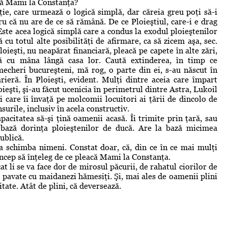
că Mami la Constanţa?
ie, care urmează o logică simplă, dar căreia greu poţi să-i
ru că nu are de ce să rămână. De ce Ploieştiul, care-i e drag
ste acea logică simplă care a condus la exodul ploieştenilor
ă cu totul alte posibilităţi de afirmare, ca să zicem aşa, sec.
oieşti, nu neapărat financiară, pleacă pe capete în alte zări,
să cu mâna lângă casa lor. Caută extinderea, în timp ce
şmecheri bucureşteni, mă rog, o parte din ei, s-au născut în
eră. În Ploieşti, evident. Mulţi dintre aceia care împart
ieşti, şi-au făcut ucenicia în perimetrul dintre Astra, Lukoil
i care îi învaţă pe molcomii locuitori ai ţării de dincolo de
urile, inclusiv în acela constructiv.
pacitatea să-şi ţină oamenii acasă. Îi trimite prin ţară, sau
a bază dorinţa ploieştenilor de ducă. Are la bază micimea
ublică.
a schimba nimeni. Constat doar, că, din ce în ce mai mulţi
încep să înţeleg de ce pleacă Mami la Constanţa.
ecat li se va face dor de mirosul păcurii, de rahatul ciorilor de
, pavate cu maidanezi hămesiţi. Şi, mai ales de oamenii plini
itate. Atât de plini, că deversează.