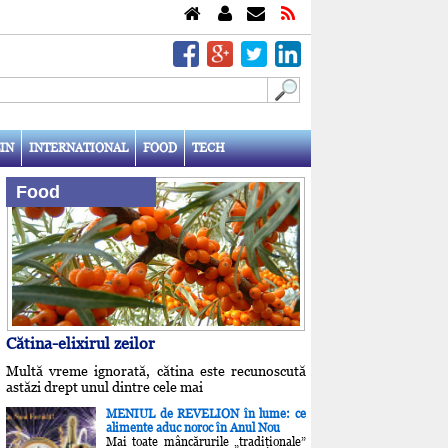
IN
INTERNATIONAL
FOOD
TECH
Food
Cătina-elixirul zeilor
Multă vreme ignorată, cătina este recunoscută
astăzi drept unul dintre cele mai
MENIUL de REVELION în lume: ce
alimente aduc noroc în Anul Nou
Mai toate mâncărurile „tradiţionale”