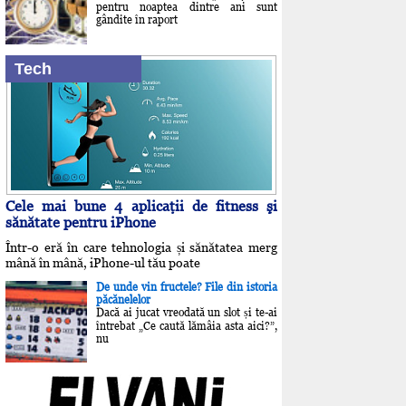
pentru noaptea dintre ani sunt
gândite în raport
Tech
Cele mai bune 4 aplicaţii de fitness şi
sănătate pentru iPhone
Într-o eră în care tehnologia și sănătatea merg
mână în mână, iPhone-ul tău poate
De unde vin fructele? File din istoria
păcănelelor
Dacă ai jucat vreodată un slot și te-ai
întrebat „Ce caută lămâia asta aici?”,
nu