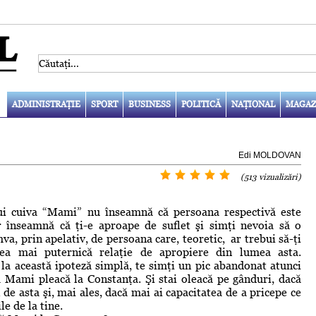
ADMINISTRAŢIE
SPORT
BUSINESS
POLITICĂ
NAŢIONAL
MAGAZ
Edi MOLDOVAN
(513 vizualizări)
ui cuiva “Mami” nu înseamnă că persoana respectivă este
înseamnă că ţi-e aproape de suflet şi simţi nevoia să o
va, prin apelativ, de persoana care, teoretic, ar trebui să-ţi
ea mai puternică relaţie de apropiere din lumea asta.
la această ipoteză simplă, te simţi un pic abandonat atunci
ă Mami pleacă la Constanţa. Şi stai oleacă pe gânduri, dacă
l de asta şi, mai ales, dacă mai ai capacitatea de a pricepe ce
le de la tine.