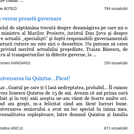
ie Oană! ...
rge BOTEZ)
794 vizualizări
versus proastă guvernare
colul de săptămâna trecută despre dezamăgirea pe care mi-o
ministru al Marilor Proiecte, juristul Dan Şova şi despre
re actualii „specialişti” şi foştii responsabili guvernamentali
ructurii rutiere nu este nici o deosebire. Nu puteam să ratez
rivind meritul actualului preşedinte, Traian Băsescu, de
ru al transporturilor în diferite guverne, la ...
- Romeo HANGANU)
150 vizualizări
niversarea lui Quintus…Păcat!
...Gustul pe care ţi-l lasă nedreptatea, probabil... Îl cunosc
cea Ionescu Quintus de 25 de ani. Aveam 16 ani prima oară
lnit şi în toţi anii aceştia ne-am văzut de foarte multe ori.
nd am greşit, m-a felicitat când am făcut lucruri bune.
niversarea seniorului a avut un loc special în inima mea.
sonalitatea copleşitoare, între domnul Quintus şi familia
ristina IANCU)
671 vizualizări