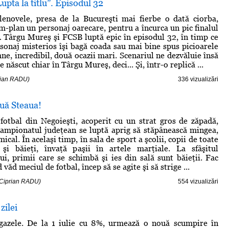
upta la titlu”. Episodul 32
lenovele, presa de la Bucureşti mai fierbe o dată ciorba,
m-plan un personaj oarecare, pentru a încurca un pic finalul
A Târgu Mureş şi FCSB luptă epic în episodul 32, în timp ce
rsonaj misterios îşi bagă coada sau mai bine spus picioarele
ne, incredibil, două ocazii mari. Scenariul ne dezvăluie însă
e născut chiar în Târgu Mureş, deci... Şi, într-o replică ...
rian RADU)
336 vizualizări
 uă Steaua!
fotbal din Negoieşti, acoperit cu un strat gros de zăpadă,
 campionatul judeţean se luptă aprig să stăpânească mingea,
ical. În acelaşi timp, în sala de sport a şcolii, copii de toate
e şi băieţi, învaţă paşii în artele marţiale. La sfâşitul
i, primii care se schimbă şi ies din sală sunt băieţii. Fac
văd meciul de fotbal, încep să se agite şi să strige ...
- Ciprian RADU)
554 vizualizări
zilei
gazele. De la 1 iulie cu 8%, urmează o nouă scumpire în