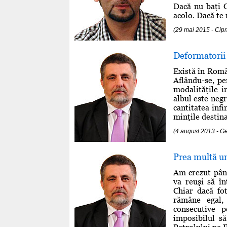
Dacă nu baţi O
acolo. Dacă te 
(29 mai 2015 - Cip
Deformatorii
Există în Româ
Aflându-se, p
modalităţile i
albul este negr
cantitatea infi
minţile destina
(4 august 2013 - 
Prea multă um
Am crezut până
va reuşi să în
Chiar dacă fo
rămâne egal,
consecutive 
imposibilul să