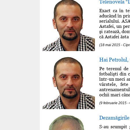
Telenovela “L
Exact ca în te
aducând în pri
serialului. AS
Astafei, un pe
şi ratează, dom
că Astafei ăsta 
(18 mai 2015 - Cip
Hai Petrolul,
Pe terenul de 
fotbalişti din
într-un meci am
vârstele, fet
antrenamentulu
ochii mari când 
(9 februarie 2015 
Dezamăgirile 
S-au scumpit 