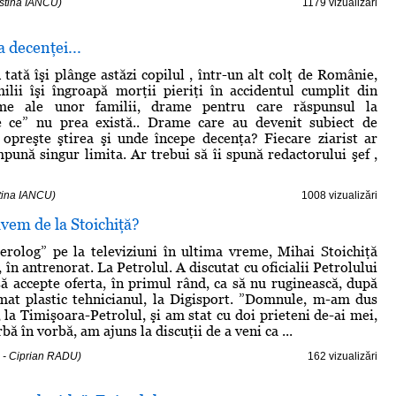
istina IANCU)
1179 vizualizări
a decenţei...
tată îşi plânge astăzi copilul , într-un alt colţ de Românie,
lii îşi îngroapă morţii pieriţi în accidentul cumplit din
me ale unor familii, drame pentru care răspunsul la
e ce” nu prea există.. Drame care au devenit subiect de
e opreşte ştirea şi unde începe decenţa? Fiecare ziarist ar
mpună singur limita. Ar trebui să îi spună redactorului şef ,
stina IANCU)
1008 vizualizări
avem de la Stoichiţă?
rolog” pe la televiziuni în ultima vreme, Mihai Stoichiţă
, în antrenorat. La Petrolul. A discutat cu oficialii Petrolului
 să accepte oferta, în primul rând, ca să nu ruginească, după
mat plastic tehnicianul, la Digisport. ”Domnule, m-am dus
 la Timişoara-Petrolul, şi am stat cu doi prieteni de-ai mei,
bă în vorbă, am ajuns la discuţii de a veni ca ...
 - Ciprian RADU)
162 vizualizări