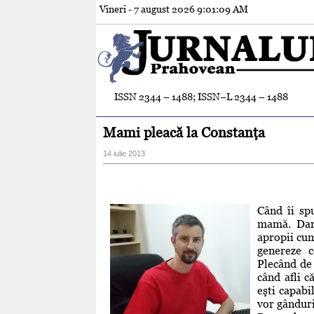
Vineri - 7 august 2026
9:01:10 AM
ISSN 2344 – 1488; ISSN–L 2344 – 1488
Mami pleacă la Constanţa
14 iulie 2013
Când îi sp
mamă. Dar 
apropii cum
genereze c
Plecând de 
când afli c
eşti capabi
vor gânduri