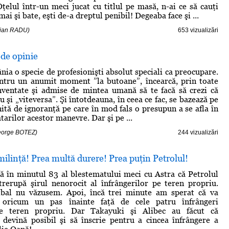
ţelul într-un meci jucat cu titlul pe masă, n-ai ce să cauţi
mai şi bate, eşti de-a dreptul penibil! Degeaba face şi ...
rian RADU)
653 vizualizări
 de opinie
nia o specie de profesionişti absolut speciali ca preocupare.
entru un anumit moment ”la butoane”, încearcă, prin toate
nventate şi admise de mintea umană să te facă să crezi că
u şi „viteversa”. Şi întotdeauna, în ceea ce fac, se bazează pe
nită de ignoranţă pe care în mod fals o presupun a se afla în
tarilor acestor manevre. Dar şi pe ...
George BOTEZ)
244 vizualizări
ilinţă! Prea multă durere! Prea puţin Petrolul!
 în minutul 83 al blestematului meci cu Astra că Petrolul
trerupă şirul nenorocit al înfrângerilor pe teren propriu.
tbal nu văzusem. Apoi, încă trei minute am sperat că va
 oricum un pas înainte faţă de cele patru înfrângeri
pe teren propriu. Dar Takayuki şi Alibec au făcut că
 devină posibil şi să înscrie pentru a cincea înfrângere a