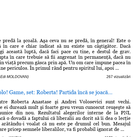
 predă la şcoală. Aşa ceva nu se predă, în general! Este o
ă în care e chiar indicat să nu existe un câştigător. Dacă
igi această luptă, dacă faci pace cu tine, e destul de grav.
upta în care trebuie să fii angrenat în permanenţă, dacă nu
prin viaţă precum gâsca prin apă. Un om care impune pacea în
ine periculos. În primul rând pentru spiritul lui, apoi ...
 - Edi MOLDOVAN)
267 vizualizări
lo! Game, set: Roberta! Partida încă se joacă...
intre Roberta Anastase şi Andrei Volosevici sunt vechi.
re ei durează mult şi foarte greu vreun cunoscut reuşeşte să
munice din nou. Rezultatul alegerilor interne de la PNL
ncă o dovadă a faptului că liberalii au dorit să îi dea o lecţie
, arâtându-i voalat că nu este pe drumul cel bun. Mesajul
care pricep semnele liberalilor, va fi probabil ignorat de ...