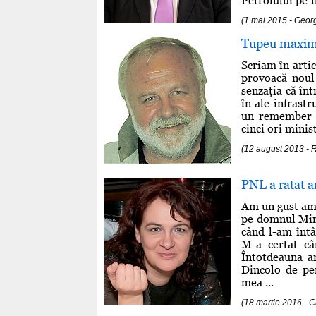
Petrolului pe Il
(1 mai 2015 - Geo
Tupeu maxim 
Scriam în arti
provoacă noul 
senzaţia că înt
în ale infrast
un remember p
cinci ori minist
(12 august 2013 
PNL a ratat a
Am un gust amar
pe domnul Mir
când l-am întâ
M-a certat câ
Întotdeauna a
Dincolo de per
mea ...
(18 martie 2016 - C