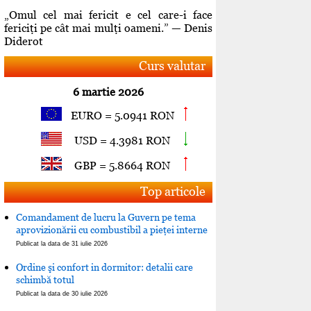
„Omul cel mai fericit e cel care-i face
fericiţi pe cât mai mulţi oameni.” — Denis
Diderot
Curs valutar
6 martie 2026
EURO = 5.0941 RON
USD = 4.3981 RON
GBP = 5.8664 RON
Top articole
Comandament de lucru la Guvern pe tema
aprovizionării cu combustibil a pieţei interne
Publicat la data de 31 iulie 2026
Ordine şi confort in dormitor: detalii care
schimbă totul
Publicat la data de 30 iulie 2026