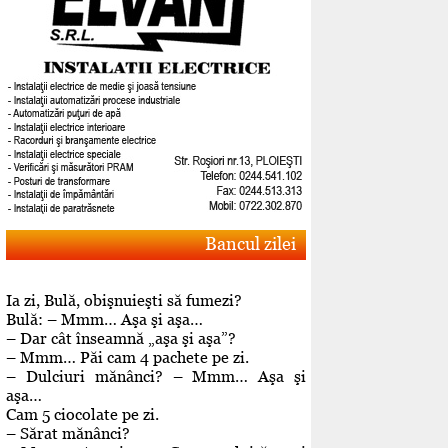
Bancul zilei
Ia zi, Bulă, obişnuieşti să fumezi?
Bulă: – Mmm… Aşa şi aşa…
– Dar cât înseamnă „aşa şi aşa”?
– Mmm… Păi cam 4 pachete pe zi.
– Dulciuri mănânci? – Mmm… Aşa şi
aşa…
Cam 5 ciocolate pe zi.
– Sărat mănânci?