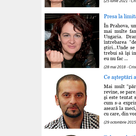
(25 iunie 2021 - Cr
Presa la limit
În Prahova, un 
mai multe fami
Ungaria. Dra
întrebarea “d
ştiri...Unde s
trebui să îşi i
eu nu fac ...
(28 mai 2018 - Cri
Ce aşteptări 
Mai mult “păre
revine, se pare
şi este tentat
cum s-a expri
aseară la meci,
cu care, din vor
(29 octombrie 2015