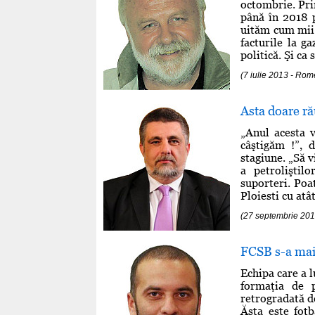
octombrie. Pri
până în 2018 p
uităm cum mii d
facturile la ga
politică. Şi ca
(7 iulie 2013 - R
Asta doare ră
„Anul acesta 
câştigăm !”, 
stagiune. „Să vi
a petroliştil
suporteri. Poa
Ploiesti cu atâ
(27 septembrie 20
FCSB s-a mai 
Echipa care a lu
formaţia de 
retrogradată d
Ăsta este fot