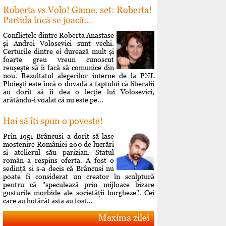
Roberta vs Volo! Game, set: Roberta!
Partida încă se joacă...
Conflictele dintre Roberta Anastase
şi Andrei Volosevici sunt vechi.
Certurile dintre ei durează mult şi
foarte greu vreun cunoscut
reuşeşte să îi facă să comunice din
nou. Rezultatul alegerilor interne de la PNL
Ploieşti este încă o dovadă a faptului că liberalii
au dorit să îi dea o lecţie lui Volosevici,
arâtându-i voalat că nu este pe...
Hai să îţi spun o poveste!
Prin 1951 Brâncusi a dorit să lase
mostenire României 200 de lucrări
si atelierul său parizian. Statul
român a respins oferta. A fost o
sedinţă si s-a decis că Brâncusi nu
poate fi considerat un creator în sculptură
pentru că "speculează prin mijloace bizare
gusturile morbide ale societăţii burgheze". Cei
care au hotărât asta au fost...
Maxima zilei