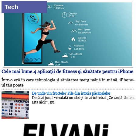
Tech
Cele mai bune 4 aplicaţii de fitness şi sănătate pentru iPhone
Într-o eră în care tehnologia și sănătatea merg mână în mână, iPhone-
ul tău poate
De unde vin fructele? File din istoria păcănelelor
Dacă ai jucat vreodată un slot și te-ai întrebat „Ce caută lămâia
asta aici?”, nu