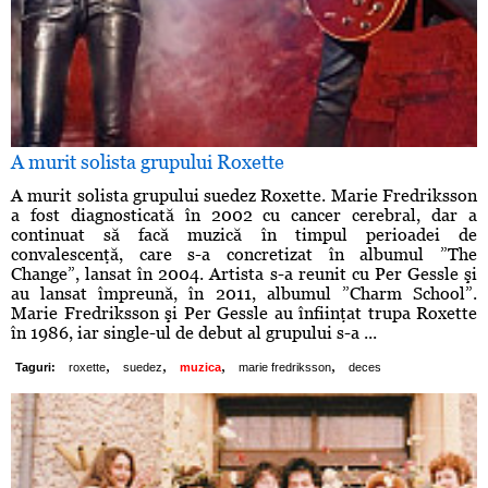
A murit solista grupului Roxette
A murit solista grupului suedez Roxette. Marie Fredriksson
a fost diagnosticată în 2002 cu cancer cerebral, dar a
continuat să facă muzică în timpul perioadei de
convalescenţă, care s-a concretizat în albumul ”The
Change”, lansat în 2004. Artista s-a reunit cu Per Gessle şi
au lansat împreună, în 2011, albumul ”Charm School”.
Marie Fredriksson şi Per Gessle au înfiinţat trupa Roxette
în 1986, iar single-ul de debut al grupului s-a ...
,
,
,
,
Taguri:
roxette
suedez
muzica
marie fredriksson
deces