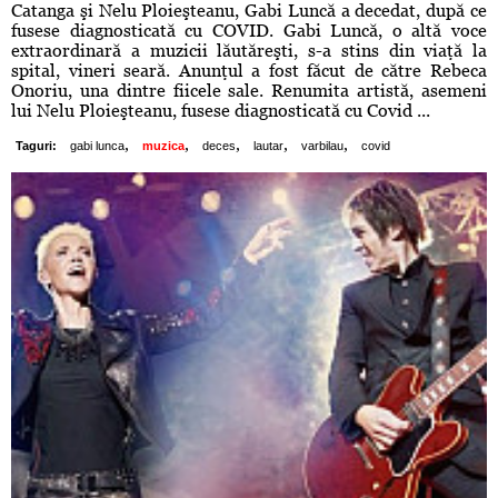
Catanga şi Nelu Ploieşteanu, Gabi Luncă a decedat, după ce
fusese diagnosticată cu COVID. Gabi Luncă, o altă voce
extraordinară a muzicii lăutăreşti, s-a stins din viaţă la
spital, vineri seară. Anunţul a fost făcut de către Rebeca
Onoriu, una dintre fiicele sale. Renumita artistă, asemeni
lui Nelu Ploieşteanu, fusese diagnosticată cu Covid ...
,
,
,
,
,
Taguri:
gabi lunca
muzica
deces
lautar
varbilau
covid