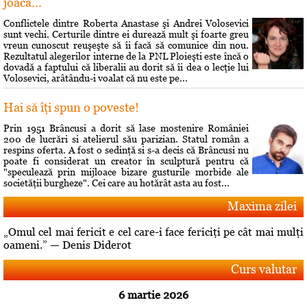
joacă...
Conflictele dintre Roberta Anastase şi Andrei Volosevici
sunt vechi. Certurile dintre ei durează mult şi foarte greu
vreun cunoscut reuşeşte să îi facă să comunice din nou.
Rezultatul alegerilor interne de la PNL Ploieşti este încă o
dovadă a faptului că liberalii au dorit să îi dea o lecţie lui
Volosevici, arâtându-i voalat că nu este pe...
Hai să îţi spun o poveste!
Prin 1951 Brâncusi a dorit să lase mostenire României
200 de lucrări si atelierul său parizian. Statul român a
respins oferta. A fost o sedinţă si s-a decis că Brâncusi nu
poate fi considerat un creator în sculptură pentru că
"speculează prin mijloace bizare gusturile morbide ale
societăţii burgheze". Cei care au hotărât asta au fost...
Maxima zilei
„Omul cel mai fericit e cel care-i face fericiţi pe cât mai mulţi
oameni.” — Denis Diderot
Curs valutar
6 martie 2026