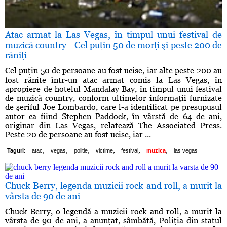
Atac armat la Las Vegas, în timpul unui festival de
muzică country - Cel puţin 50 de morţi şi peste 200 de
răniţi
Cel puţin 50 de persoane au fost ucise, iar alte peste 200 au
fost rănite într-un atac armat comis la Las Vegas, în
apropiere de hotelul Mandalay Bay, în timpul unui festival
de muzică country, conform ultimelor informaţii furnizate
de şeriful Joe Lombardo, care l-a identificat pe presupusul
autor ca fiind Stephen Paddock, în vârstă de 64 de ani,
originar din Las Vegas, relatează The Associated Press.
Peste 20 de persoane au fost ucise, iar ...
,
,
,
,
,
,
Taguri:
atac
vegas
politie
victime
festival
muzica
las vegas
Chuck Berry, legenda muzicii rock and roll, a murit la
vârsta de 90 de ani
Chuck Berry, o legendă a muzicii rock and roll, a murit la
vârsta de 90 de ani, a anunţat, sâmbătă, Poliţia din statul