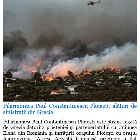
Filarmonica Paul Constantinescu Ploieşti, alături de
sinistraţii din Grecia
Filarmonica Paul Contantinescu Ploieşti este strâns legată
de Grecia datorită prieteniei şi parteneriatului cu Uniunea
Elenă din România şi înfrăţirii oraşului Ploieşti cu oraşul
Aspropyrgos- Attica. Această frumoasă prietenie a dat