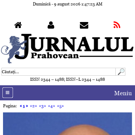
Duminică - 9 august 2026
1:47:25 AM
ISSN 2344 – 1488; ISSN–L 2344 – 1488
Meniu
Pagina:
«
1
»
«2»
«3»
«4»
«5»