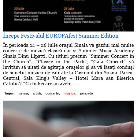
Începe Festivalul EUROPAfest Summer Edition
În perioada 14 – 26 iulie oraşul Sinaia va găzdui mai multe
concerte de muzică clasică dar şi Summer Music Academy
Sinaia Dinu Lipatti. Cu titluri precum “Summer Concert în
the Church”, “Classic în the Park”, “Gala Concert” vă
invităm să uitaţi de agitaţia oraşelor şi să vă lăsaţi conduşi
de sunetul muzicii de calitate la Casinoul din Sinaia, Parcul
Central, Sala King’s Valley – Hotel Mara sau Biserica
Catolică. “Ca în fiecare an avem ...
,
,
,
,
Taguri:
sinaia
artisti
concerte
muzica
perioada