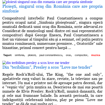
Ploieşti, singurul oraş din România care are propria
simfonie
Compozitorul interbelic Paul Constantinescu a compus
pentru oraşul natal „Simfonia ploieşteană“, singura operă
muzicală dedicată unui oraş din România, scrie adevarul.ro
Considerat de muzicologi unul dintre cei mai reprezentativi
compozitori după George Enescu, Paul Constantinescu a
fost un vizionar al timpului său şi a semnat, cel puţin pentru
muzica românească, numeroase premiere. „ Oratoriile“ sale
bizantine, primul concert pentru harpă ...
,
,
,
,
,
Taguri:
simfonia
ploiesti
paul constantinescu
oras
compozitor
muzica
Din ”teribilism”, Presley a scos ”Love me tender”
Regele Rock'n'Roll-ului, The King, ”the one and only”,
apelativele curg valuri în ziare, reviste, la televizor sau pe
internet. Nu mai e printre noi de aproape patru decenii, dar
e ”veşnic viu” prin muzica sa. Descrierea de mai sus poartă
numele de Elvis Presley. Rock'n'Roll, muzică dansantă, dar
şi cele mai frumoase balade. În această perioadă, în care
îndrăgostiţii celebrează iubirea, play pe piesa ”Love me
tender” se dă de mai multe ori ...