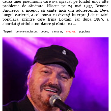
cauza unei pneumonii care s-a agravat pe fondul unor alte
probleme de sănătate. Născut pe 24 mai 1937, Benone
Sinulescu a început să cânte încă din adolescenţă. De-a
lungul carierei, a colaborat cu diverşi interpreţi de muzică
populară, printre care Irina Loghin, iar după 1989, a
abordat şi stilul etno-dance şi cântat cu ...
,
,
,
,
Taguri:
benone sinulescu
deces
cantaret
muzica
populara