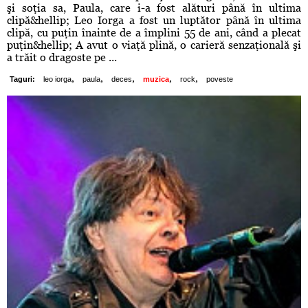
şi soţia sa, Paula, care i-a fost alături până în ultima
clipă&hellip; Leo Iorga a fost un luptător până în ultima
clipă, cu puţin înainte de a împlini 55 de ani, când a plecat
puţin&hellip; A avut o viaţă plină, o carieră senzaţională şi
a trăit o dragoste pe ...
,
,
,
,
,
Taguri:
leo iorga
paula
deces
muzica
rock
poveste