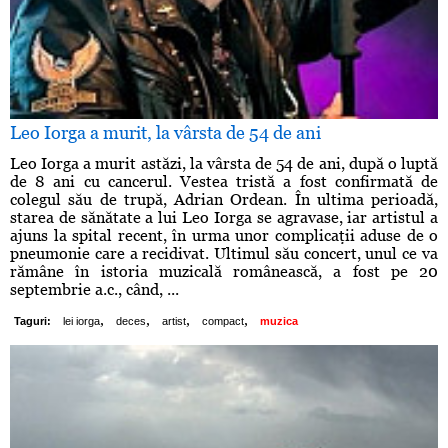
Leo Iorga a murit, la vârsta de 54 de ani
Leo Iorga a murit astăzi, la vârsta de 54 de ani, după o luptă
de 8 ani cu cancerul. Vestea tristă a fost confirmată de
colegul său de trupă, Adrian Ordean. În ultima perioadă,
starea de sănătate a lui Leo Iorga se agravase, iar artistul a
ajuns la spital recent, în urma unor complicaţii aduse de o
pneumonie care a recidivat. Ultimul său concert, unul ce va
rămâne în istoria muzicală românească, a fost pe 20
septembrie a.c., când, ...
,
,
,
,
Taguri:
lei iorga
deces
artist
compact
muzica