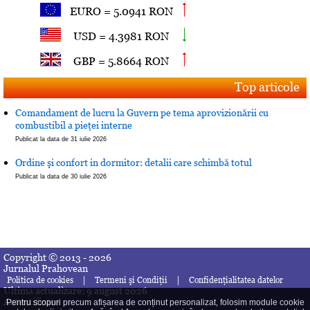
EURO = 5.0941 RON
USD = 4.3981 RON
GBP = 5.8664 RON
Top articole
Comandament de lucru la Guvern pe tema aprovizionării cu
combustibil a pieţei interne
Publicat la data de 31 iulie 2026
Ordine şi confort in dormitor: detalii care schimbă totul
Publicat la data de 30 iulie 2026
Copyright © 2013 - 2026
Jurnalul Prahovean
|
|
Politica de cookies
Termeni şi Condiţii
Confidenţialitatea datelor
Ultima actualizare: 9 august 2026
Autentificare
Pentru scopuri precum afișarea de conținut personalizat, folosim module cookie