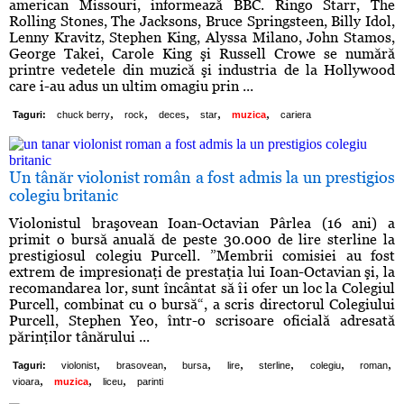
american Missouri, informează BBC. Ringo Starr, The
Rolling Stones, The Jacksons, Bruce Springsteen, Billy Idol,
Lenny Kravitz, Stephen King, Alyssa Milano, John Stamos,
George Takei, Carole King şi Russell Crowe se numără
printre vedetele din muzică şi industria de la Hollywood
care i-au adus un ultim omagiu prin ...
,
,
,
,
,
Taguri:
chuck berry
rock
deces
star
muzica
cariera
Un tânăr violonist român a fost admis la un prestigios
colegiu britanic
Violonistul braşovean Ioan-Octavian Pârlea (16 ani) a
primit o bursă anuală de peste 30.000 de lire sterline la
prestigiosul colegiu Purcell. ”Membrii comisiei au fost
extrem de impresionaţi de prestaţia lui Ioan-Octavian şi, la
recomandarea lor, sunt încântat să îi ofer un loc la Colegiul
Purcell, combinat cu o bursă“, a scris directorul Colegiului
Purcell, Stephen Yeo, într-o scrisoare oficială adresată
părinţilor tânărului ...
,
,
,
,
,
,
,
Taguri:
violonist
brasovean
bursa
lire
sterline
colegiu
roman
,
,
,
vioara
muzica
liceu
parinti