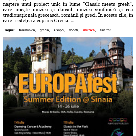
naştere unui proiect unic în lume "Classic meets greek",
care uneşte muzica şi dansul, muzica simfonică şi cea
tradionaţională grecească, românii şi greci. În aceste zile, în
care tristeţea a cuprins Grecia, ...
,
,
,
,
,
Taguri:
filarmonica
grecia
zisopol
donatii
muzica
sinstrati