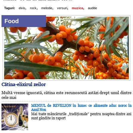
,
,
,
,
,
Taguri:
elvis
rock
melodie
versuri
muzica
auditie
Food
Cătina-elixirul zeilor
Multă vreme ignorată, cătina este recunoscută astăzi drept unul dintre
cele mai
MENIUL de REVELION în lume: ce alimente aduc noroc în
Anul Nou
Mai toate mâncărurile „tradiţionale” pentru noaptea dintre ani
sunt gândite în raport