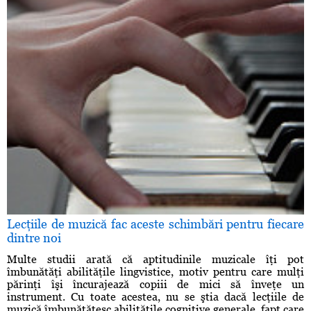
Lecţiile de muzică fac aceste schimbări pentru fiecare
dintre noi
Multe studii arată că aptitudinile muzicale îţi pot
îmbunătăţi abilităţile lingvistice, motiv pentru care mulţi
părinţi îşi încurajează copiii de mici să înveţe un
instrument. Cu toate acestea, nu se ştia dacă lecţiile de
muzică îmbunătăţesc abilităţile cognitive generale, fapt care