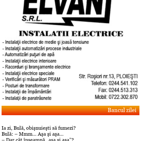
Bancul zilei
Ia zi, Bulă, obişnuieşti să fumezi?
Bulă: – Mmm… Aşa şi aşa…
– Dar cât înseamnă „aşa şi aşa”?