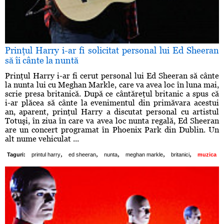
Prinţul Harry i-ar fi solicitat personal lui Ed Sheeran
să îi cânte la nuntă
Prinţul Harry i-ar fi cerut personal lui Ed Sheeran să cânte
la nunta lui cu Meghan Markle, care va avea loc în luna mai,
scrie presa britanică. După ce cântăreţul britanic a spus că
i-ar plăcea să cânte la evenimentul din primăvara acestui
an, aparent, prinţul Harry a discutat personal cu artistul
Totuşi, în ziua în care va avea loc nunta regală, Ed Sheeran
are un concert programat în Phoenix Park din Dublin. Un
alt nume vehiculat ...
,
,
,
,
,
Taguri:
printul harry
ed sheeran
nunta
meghan markle
britanici
muzica