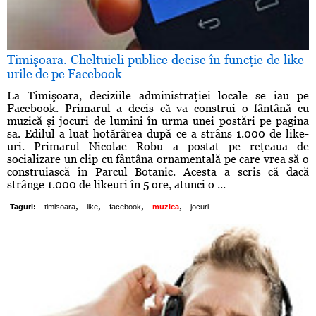
Timişoara. Cheltuieli publice decise în funcţie de like-
urile de pe Facebook
La Timişoara, deciziile administraţiei locale se iau pe
Facebook. Primarul a decis că va construi o fântână cu
muzică şi jocuri de lumini în urma unei postări pe pagina
sa. Edilul a luat hotărârea după ce a strâns 1.000 de like-
uri. Primarul Nicolae Robu a postat pe reţeaua de
socializare un clip cu fântâna ornamentală pe care vrea să o
construiască în Parcul Botanic. Acesta a scris că dacă
strânge 1.000 de likeuri în 5 ore, atunci o ...
,
,
,
,
Taguri:
timisoara
like
facebook
muzica
jocuri