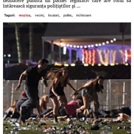
dezbatere publică un pachet legislativ care are rolul să
întărească siguranţa poliţiştilor şi ...
,
,
,
,
Taguri:
muzica
vecini
locatari
politie
inchisoare