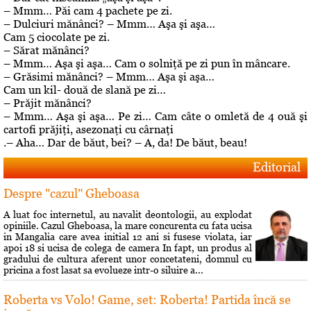
– Mmm… Păi cam 4 pachete pe zi.
– Dulciuri mănânci? – Mmm… Aşa şi aşa…
Cam 5 ciocolate pe zi.
– Sărat mănânci?
– Mmm… Aşa şi aşa… Cam o solniţă pe zi pun în mâncare.
– Grăsimi mănânci? – Mmm… Aşa şi aşa…
Cam un kil- două de slană pe zi…
– Prăjit mănânci?
– Mmm… Aşa şi aşa… Pe zi… Cam câte o omletă de 4 ouă şi
cartofi prăjiţi, asezonaţi cu cârnaţi
.– Aha… Dar de băut, bei? – A, da! De băut, beau!
Editorial
Despre "cazul" Gheboasa
A luat foc internetul, au navalit deontologii, au explodat
opiniile. Cazul Gheboasa, la mare concurenta cu fata ucisa
in Mangalia care avea initial 12 ani si fusese violata, iar
apoi 18 si ucisa de colega de camera In fapt, un produs al
gradului de cultura aferent unor concetateni, domnul cu
pricina a fost lasat sa evolueze intr-o siluire a...
Roberta vs Volo! Game, set: Roberta! Partida încă se