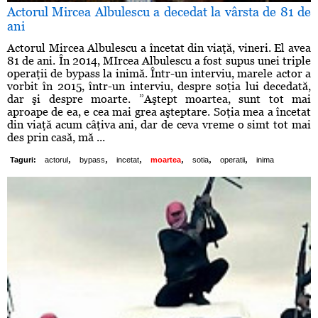
Actorul Mircea Albulescu a decedat la vârsta de 81 de
ani
Actorul Mircea Albulescu a încetat din viaţă, vineri. El avea
81 de ani. În 2014, MIrcea Albulescu a fost supus unei triple
operaţii de bypass la inimă. Într-un interviu, marele actor a
vorbit în 2015, într-un interviu, despre soţia lui decedată,
dar şi despre moarte. ”Aştept moartea, sunt tot mai
aproape de ea, e cea mai grea aşteptare. Soţia mea a încetat
din viaţă acum câţiva ani, dar de ceva vreme o simt tot mai
des prin casă, mă ...
,
,
,
,
,
,
Taguri:
actorul
bypass
incetat
moartea
sotia
operatii
inima