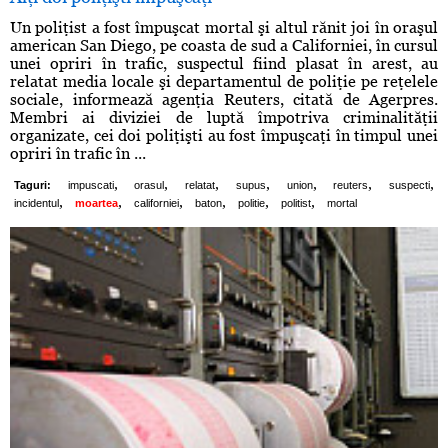
Un poliţist a fost împuşcat mortal şi altul rănit joi în oraşul
american San Diego, pe coasta de sud a Californiei, în cursul
unei opriri în trafic, suspectul fiind plasat în arest, au
relatat media locale şi departamentul de poliţie pe reţelele
sociale, informează agenţia Reuters, citată de Agerpres.
Membri ai diviziei de luptă împotriva criminalităţii
organizate, cei doi poliţişti au fost împuşcaţi în timpul unei
opriri în trafic în ...
,
,
,
,
,
,
,
Taguri:
impuscati
orasul
relatat
supus
union
reuters
suspecti
,
,
,
,
,
,
incidentul
moartea
californiei
baton
politie
politist
mortal