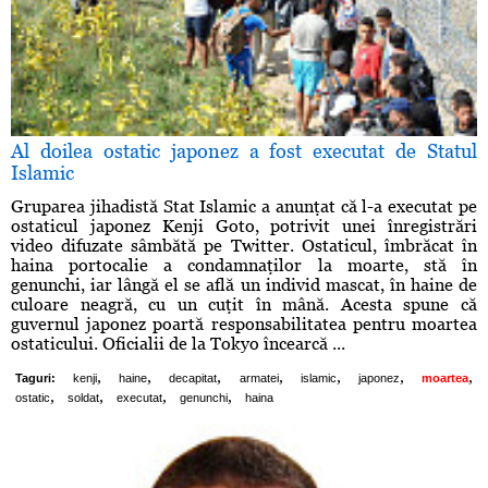
Al doilea ostatic japonez a fost executat de Statul
Islamic
Gruparea jihadistă Stat Islamic a anunţat că l-a executat pe
ostaticul japonez Kenji Goto, potrivit unei înregistrări
video difuzate sâmbătă pe Twitter. Ostaticul, îmbrăcat în
haina portocalie a condamnaţilor la moarte, stă în
genunchi, iar lângă el se află un individ mascat, în haine de
culoare neagră, cu un cuţit în mână. Acesta spune că
guvernul japonez poartă responsabilitatea pentru moartea
ostaticului. Oficialii de la Tokyo încearcă ...
,
,
,
,
,
,
,
Taguri:
kenji
haine
decapitat
armatei
islamic
japonez
moartea
,
,
,
,
ostatic
soldat
executat
genunchi
haina