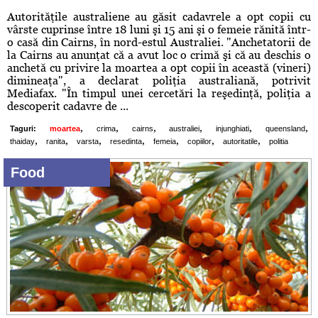
Autorităţile australiene au găsit cadavrele a opt copii cu
vârste cuprinse între 18 luni şi 15 ani şi o femeie rănită într-
o casă din Cairns, în nord-estul Australiei. "Anchetatorii de
la Cairns au anunţat că a avut loc o crimă şi că au deschis o
anchetă cu privire la moartea a opt copii în această (vineri)
dimineaţa", a declarat poliţia australiană, potrivit
Mediafax. "În timpul unei cercetări la reşedinţă, poliţia a
descoperit cadavre de ...
,
,
,
,
,
,
Taguri:
moartea
crima
cairns
australiei
injunghiati
queensland
,
,
,
,
,
,
,
thaiday
ranita
varsta
resedinta
femeia
copiilor
autoritatile
politia
Food