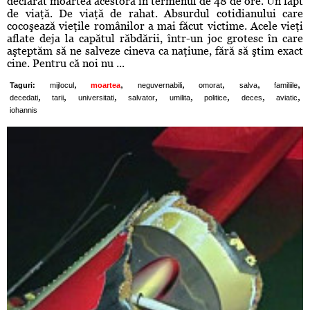
declarat moartea acestora în termenul de 48 de ore. Un fapt
de viaţă. De viaţă de rahat. Absurdul cotidianului care
cocoşează vieţile românilor a mai făcut victime. Acele vieţi
aflate deja la capătul răbdării, într-un joc grotesc în care
aşteptăm să ne salveze cineva ca naţiune, fără să ştim exact
cine. Pentru că noi nu ...
,
,
,
,
,
,
Taguri:
mijlocul
moartea
neguvernabili
omorat
salva
familiile
,
,
,
,
,
,
,
,
decedati
tarii
universitati
salvator
umilita
politice
deces
aviatic
iohannis