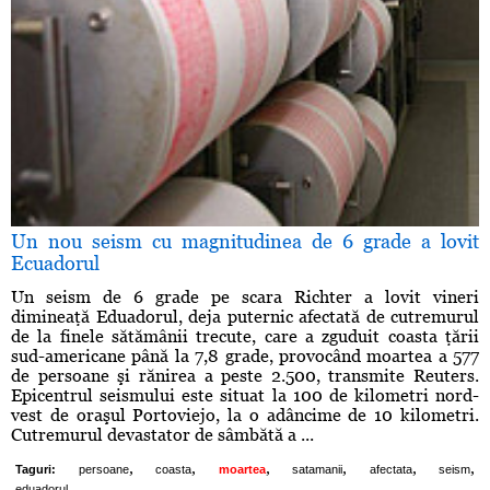
Un nou seism cu magnitudinea de 6 grade a lovit
Ecuadorul
Un seism de 6 grade pe scara Richter a lovit vineri
dimineaţă Eduadorul, deja puternic afectată de cutremurul
de la finele sătămânii trecute, care a zguduit coasta ţării
sud-americane până la 7,8 grade, provocând moartea a 577
de persoane şi rănirea a peste 2.500, transmite Reuters.
Epicentrul seismului este situat la 100 de kilometri nord-
vest de oraşul Portoviejo, la o adâncime de 10 kilometri.
Cutremurul devastator de sâmbătă a ...
,
,
,
,
,
,
Taguri:
persoane
coasta
moartea
satamanii
afectata
seism
eduadorul