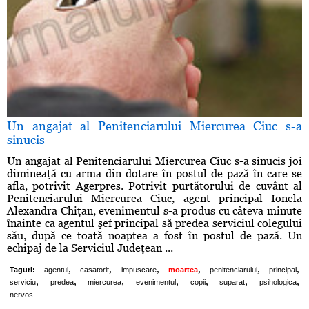
Un angajat al Penitenciarului Miercurea Ciuc s-a
sinucis
Un angajat al Penitenciarului Miercurea Ciuc s-a sinucis joi
dimineaţă cu arma din dotare în postul de pază în care se
afla, potrivit Agerpres. Potrivit purtătorului de cuvânt al
Penitenciarului Miercurea Ciuc, agent principal Ionela
Alexandra Chiţan, evenimentul s-a produs cu câteva minute
înainte ca agentul şef principal să predea serviciul colegului
său, după ce toată noaptea a fost în postul de pază. Un
echipaj de la Serviciul Judeţean ...
,
,
,
,
,
,
Taguri:
agentul
casatorit
impuscare
moartea
penitenciarului
principal
,
,
,
,
,
,
,
serviciu
predea
miercurea
evenimentul
copii
suparat
psihologica
nervos