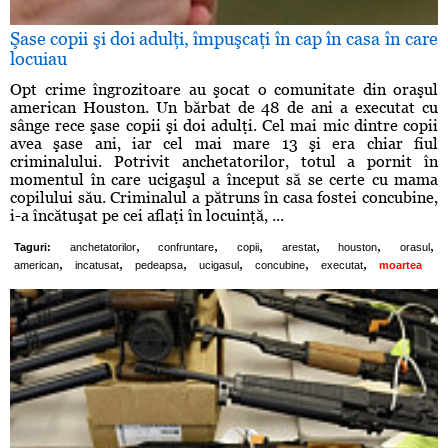
Şase copii şi doi adulţi, împuşcaţi în cap în casa în care
locuiau
Opt crime îngrozitoare au şocat o comunitate din oraşul
american Houston. Un bărbat de 48 de ani a executat cu
sânge rece şase copii şi doi adulţi. Cel mai mic dintre copii
avea şase ani, iar cel mai mare 13 şi era chiar fiul
criminalului. Potrivit anchetatorilor, totul a pornit în
momentul în care ucigaşul a început să se certe cu mama
copilului său. Criminalul a pătruns în casa fostei concubine,
i-a încătuşat pe cei aflaţi în locuinţă, ...
,
,
,
,
,
,
Taguri:
anchetatorilor
confruntare
copii
arestat
houston
orasul
,
,
,
,
,
,
american
incatusat
pedeapsa
ucigasul
concubine
executat
moartea