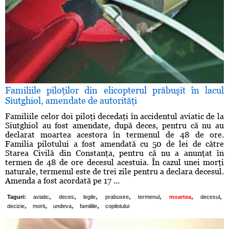
Familiile piloţilor din elicopterul prăbuşit în lacul
Siutghiol, amendate de autorităţi
Familiile celor doi piloţi decedaţi în accidentul aviatic de la
Siutghiol au fost amendate, după deces, pentru că nu au
declarat moartea acestora în termenul de 48 de ore.
Familia pilotului a fost amendată cu 50 de lei de către
Starea Civilă din Constanţa, pentru că nu a anunţat în
termen de 48 de ore decesul acestuia. În cazul unei morţi
naturale, termenul este de trei zile pentru a declara decesul.
Amenda a fost acordată pe 17 ...
,
,
,
,
,
,
,
Taguri:
aviatic
deces
legile
prabusire
termenul
moartea
decesul
,
,
,
,
decizie
morti
undeva
familiile
copilotului