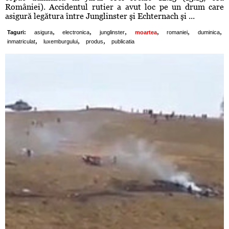
României). Accidentul rutier a avut loc pe un drum care
asigură legătura între Junglinster şi Echternach şi ...
,
,
,
,
,
,
Taguri:
asigura
electronica
junglinster
moartea
romaniei
duminica
,
,
,
inmatriculat
luxemburgului
produs
publicatia