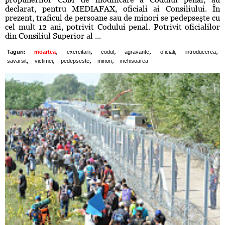
declarat, pentru MEDIAFAX, oficiali ai Consiliului. În
prezent, traficul de persoane sau de minori se pedepseşte cu
cel mult 12 ani, potrivit Codului penal. Potrivit oficialilor
din Consiliul Superior al ...
,
,
,
,
,
,
Taguri:
moartea
exercitarii
codul
agravante
oficiali
introducerea
,
,
,
,
savarsit
victimei
pedepseste
minori
inchisoarea