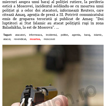
miercuri asupra unui baraj al poliţiei rutiere, la periferia
estică a Moscovei, incidentul soldându-se cu moartea unui
poliţist şi a celor doi atacatori, informează Reuters, care
citează Amaq, agenţia de presă a SI. Potrivit comunicatului
emis de gruparea teroristă şi publicat de Amaq: "Doi
luptători ai Stat Islamic au atacat poliţiştii ruşi în zona
Balashikha, la est de Moscova". ...
,
,
,
,
,
,
,
Taguri:
atacatori
informeaza
incidentul
politist
agentia
baraj
islamic
,
,
,
atacul
revendicat
moartea
moscovei