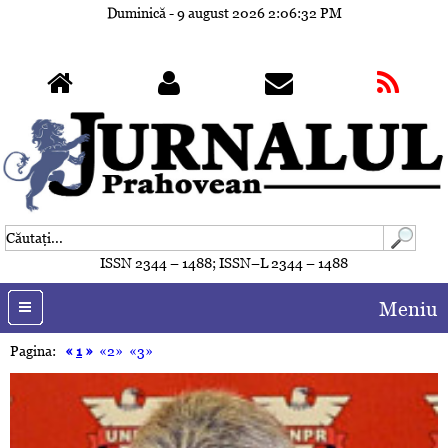
Duminică - 9 august 2026
2:06:34 PM
ISSN 2344 – 1488; ISSN–L 2344 – 1488
Meniu
Pagina:
«
1
»
«2»
«3»