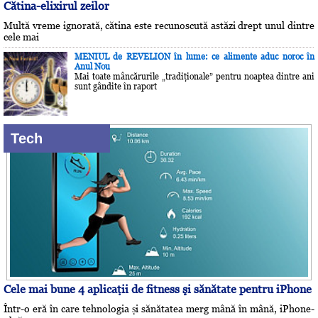
Cătina-elixirul zeilor
Multă vreme ignorată, cătina este recunoscută astăzi drept unul dintre
cele mai
MENIUL de REVELION în lume: ce alimente aduc noroc în
Anul Nou
Mai toate mâncărurile „tradiţionale” pentru noaptea dintre ani
sunt gândite în raport
Tech
Cele mai bune 4 aplicaţii de fitness şi sănătate pentru iPhone
Într-o eră în care tehnologia și sănătatea merg mână în mână, iPhone-