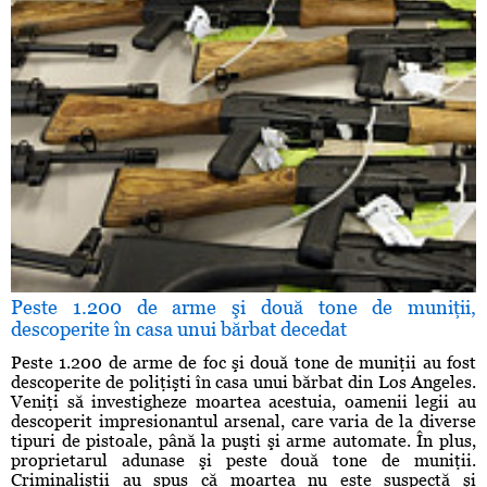
Peste 1.200 de arme şi două tone de muniţii,
descoperite în casa unui bărbat decedat
Peste 1.200 de arme de foc şi două tone de muniţii au fost
descoperite de poliţişti în casa unui bărbat din Los Angeles.
Veniţi să investigheze moartea acestuia, oamenii legii au
descoperit impresionantul arsenal, care varia de la diverse
tipuri de pistoale, până la puşti şi arme automate. În plus,
proprietarul adunase şi peste două tone de muniţii.
Criminaliştii au spus că moartea nu este suspectă şi