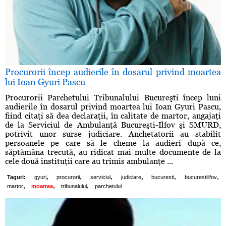
Procurorii încep audierile în dosarul privind moartea
lui Ioan Gyuri Pascu
Procurorii Parchetului Tribunalului Bucureşti încep luni
audierile în dosarul privind moartea lui Ioan Gyuri Pascu,
fiind citaţi să dea declaraţii, în calitate de martor, angajaţi
de la Serviciul de Ambulanţă Bucureşti-Ilfov şi SMURD,
potrivit unor surse judiciare. Anchetatorii au stabilit
persoanele pe care să le cheme la audieri după ce,
săptămâna trecută, au ridicat mai multe documente de la
cele două instituţii care au trimis ambulanţe ...
,
,
,
,
,
,
Taguri:
gyuri
procurorii
serviciul
judiciare
bucuresti
bucurestiilfov
,
,
,
martor
moartea
tribunalului
parchetului