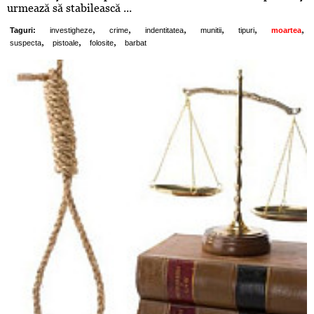
urmează să stabilească ...
,
,
,
,
,
,
Taguri:
investigheze
crime
indentitatea
munitii
tipuri
moartea
,
,
,
suspecta
pistoale
folosite
barbat