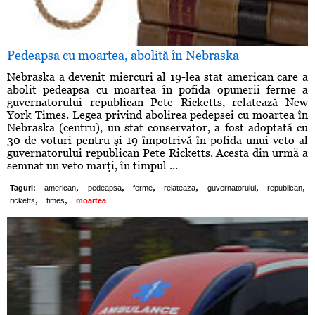
Pedeapsa cu moartea, abolită în Nebraska
Nebraska a devenit miercuri al 19-lea stat american care a
abolit pedeapsa cu moartea în pofida opunerii ferme a
guvernatorului republican Pete Ricketts, relatează New
York Times. Legea privind abolirea pedepsei cu moartea în
Nebraska (centru), un stat conservator, a fost adoptată cu
30 de voturi pentru şi 19 împotrivă în pofida unui veto al
guvernatorului republican Pete Ricketts. Acesta din urmă a
semnat un veto marţi, în timpul ...
,
,
,
,
,
,
Taguri:
american
pedeapsa
ferme
relateaza
guvernatorului
republican
,
,
ricketts
times
moartea