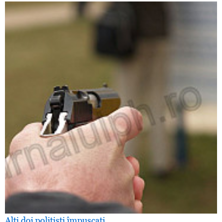
Alţi doi poliţişti împuşcaţi