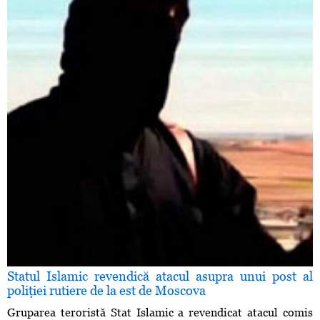
Statul Islamic revendică atacul asupra unui post al
poliţiei rutiere de la est de Moscova
Gruparea teroristă Stat Islamic a revendicat atacul comis