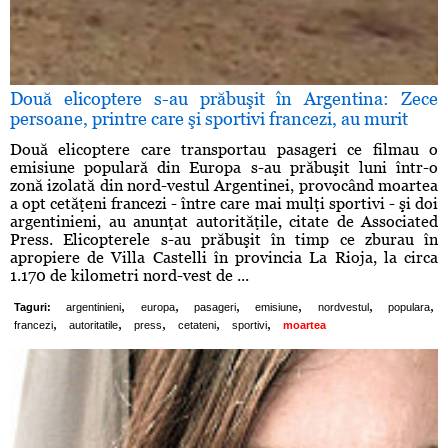
Două elicoptere s-au prăbuşit în Argentina: Zece
persoane, printre care şi sportivi francezi, au murit
Două elicoptere care transportau pasageri ce filmau o
emisiune populară din Europa s-au prăbuşit luni într-o
zonă izolată din nord-vestul Argentinei, provocând moartea
a opt cetăţeni francezi - între care mai mulţi sportivi - şi doi
argentinieni, au anunţat autorităţile, citate de Associated
Press. Elicopterele s-au prăbuşit în timp ce zburau în
apropiere de Villa Castelli în provincia La Rioja, la circa
1.170 de kilometri nord-vest de ...
,
,
,
,
,
,
Taguri:
argentinieni
europa
pasageri
emisiune
nordvestul
populara
,
,
,
,
,
francezi
autoritatile
press
cetateni
sportivi
moartea