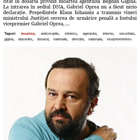
citat în dosarul privind moartea agentului Bogdan Gigină.
La intrarea în sediul DNA, Gabriel Oprea nu a făcut nicio
declaraţie. Preşedintele Klaus Iohannis a transmis vineri
ministrului Justiţiei cererea de urmărire penală a fostului
vicepremier Gabriel Oprea, ...
,
,
,
,
,
,
Taguri:
moartea
anticoruptie
ministru
agentului
interne
securitate
,
,
,
,
,
,
gigina
afacerilor
dosarul
nationale
directiei
nationala
viceprimministru