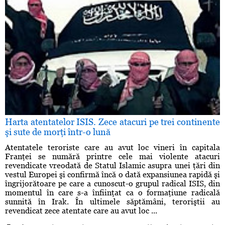
Harta atentatelor ISIS. Zece atacuri pe trei continente
şi sute de morţi într-o lună
Atentatele teroriste care au avut loc vineri în capitala
Franţei se numără printre cele mai violente atacuri
revendicate vreodată de Statul Islamic asupra unei ţări din
vestul Europei şi confirmă încă o dată expansiunea rapidă şi
îngrijorătoare pe care a cunoscut-o grupul radical ISIS, din
momentul în care s-a înfiinţat ca o formaţiune radicală
sunnită în Irak. În ultimele săptămâni, teroriştii au
revendicat zece atentate care au avut loc ...