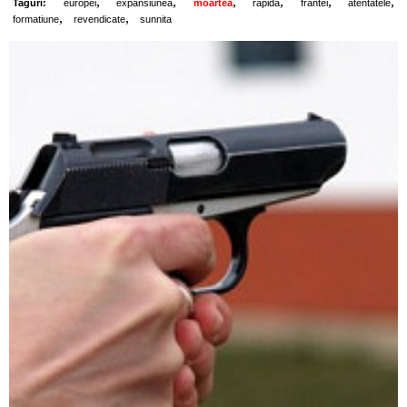
,
,
,
,
,
,
Taguri:
europei
expansiunea
moartea
rapida
frantei
atentatele
,
,
formatiune
revendicate
sunnita