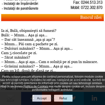
Bancul zilei
Ia zi, Bulă, obişnuieşti să fumezi?
Bulă: – Mmm… Aşa şi aşa…
– Dar cât înseamnă „aşa şi aşa”?
– Mmm… Păi cam 4 pachete pe zi.
– Dulciuri mănânci? – Mmm… Aşa şi aşa…
Cam 5 ciocolate pe zi.
– Sărat mănânci?
– Mmm… Aşa şi aşa… Cam o solniţă pe zi pun în mâncare.
– Grăsimi mănânci? – Mmm… Aşa şi aşa…
Cam un kil- două de slană pe zi…
– Prăjit mănânci?
Pentru scopuri precum afișarea de conținut personalizat, folosim module cookie
– Mmm… Aşa şi aşa… Pe zi… Cam câte o omletă de 4 ouă şi
sau tehnologii similare. Apăsând Accept sau navigând pe acest website, sunteți de
acord să permiți colectarea de informații prin cookie-uri sau tehnologii similare.
cartofi prăjiţi, asezonaţi cu cârnaţi
Aflați în secțiunea
Politica de Cookies
mai multe despre cookie-uri, inclusiv despre
.– Aha… Dar de băut, bei? – A, da! De băut, beau!
posibilitatea retragerii acordului.
Editorial