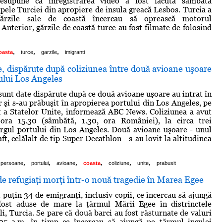
resupune că înregistrarea video a fost făcută sâmbătă
apele Turciei din apropiere de insula greacă Lesbos. Turcia a
ărzile sale de coastă încercau să oprească motorul
Anterior, gărzile de coastă turce au fost filmate de folosind
,
,
,
oasta
turce
garzile
imigranti
, dispărute după coliziunea între două avioane uşoare
tului Los Angeles
sunt date dispărute după ce două avioane uşoare au intrat în
r şi s-au prăbuşit în apropierea portului din Los Angeles, pe
 a Statelor Unite, informează ABC News. Coliziunea a avut
 ora 15.30 (sâmbătă, 1.30, ora României), la circa trei
argul portului din Los Angeles. Două avioane uşoare - unul
ft, celălalt de tip Super Decathlon - s-au lovit la altitudinea
,
,
,
,
,
,
persoane
portului
avioane
coasta
coliziune
unite
prabusit
de refugiaţi morţi într-o nouă tragedie în Marea Egee
 puţin 34 de emigranţi, inclusiv copii, ce încercau să ajungă
fost aduse de mare la ţărmul Mării Egee în distrinctele
li, Turcia. Se pare că două barci au fost răsturnate de valuri
 05 a.m. în timp ce încercau să ajungă pe tărmul insulei