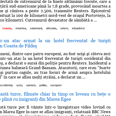
afectată de cutremurul de la finele sătămânii trecute, care a
 ţării sud-americane până la 7,8 grade, provocând moartea a
e şi rănirea a peste 2.500, transmite Reuters. Epicentrul
situat la 100 de kilometri nord-vest de oraşul Portoviejo, la
10 kilometri. Cutremurul devastator de sâmbătă a ...
,
,
,
,
,
coasta
moartea
satamanii
afectata
seism
eduadorul
r-un atac armat la un hotel frecventat de turişti
in Coasta de Fildeş
meni, dintre care patru europeni, au fost ucişi şi câteva zeci
într-un atac la un hotel frecventat de turişti occidental din
ş, a declarat o sursă din poliţie pentru Reuters. Incidentul a
aţiunea balneară Grand-Bassam. Atacatorii, care erau "foarte
şi purtau cagule, au tras focuri de armă asupra hotelului
 în care se aflau mulţi străini, a declarat un ...
,
,
,
,
occidental
ucisi
oameni
politie
europeni
astă turce, filmate chiar în timp ce loveau cu beţe o
 plină cu imigranţi din Marea Egee
stă turce pot fi văzute într-o înregistrare video lovind cu
in Marea Egee în care se aflau imigranţi, relatează BBC News