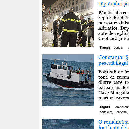
săptămâni şi 
Pământul a cont
replici fiind 
persoane sinis
Adriatice. Dup
sute de replic
Geofizică şi Vu
,
Taguri:
centrul
Constanţa: Şa
pescuit ilegal
Poliţiştii de f
tonă de rapan
dintre care tr
bărbaţi au fos
Nave Mangalia 
marine travers 
Taguri:
ambarcat
,
,
confiscat
rapana
O româncă şi 
fost luată de 