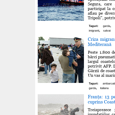
Segura, care 
participat la 
aflau pe diver
Tripoli", potrivi
,
Taguri:
garda
,
imigranti
salvat
Criza migran
Mediterană
Peste 1.800 d
bărci pneumatic
largul coastel
potrivit AFP. 
Gărzii de coast
Un vas al marine
Taguri:
ambarcati
,
garda
italiana
Franţa: 13 p
cuprins Coas
Treisprezece
inundaţiilor c