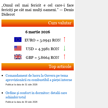
„Omul cel mai fericit e cel care-i face
fericiţi pe cât mai mulţi oameni.” — Denis
Diderot
Curs valutar
6 martie 2026
EURO = 5.0941 RON
USD = 4.3981 RON
GBP = 5.8664 RON
Top articole
Comandament de lucru la Guvern pe tema
aprovizionării cu combustibil a pieţei interne
Publicat la data de 31 iulie 2026
Ordine şi confort in dormitor: detalii care
schimbă totul
Publicat la data de 30 iulie 2026