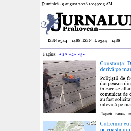
Duminică - 9 august 2026
10:49:04 AM
ISSN 2344 – 1488; ISSN–L 2344 – 1488
Pagina:
«
1
»
«2»
«3»
Constanţa: Do
derivă pe mare
Poliţiştii de 
doi pescari din
în care se afla
comunicat de d
au fost solici
intevină pe mar
,
Taguri:
barca
m
Cutremur cu 
pe coasta nor