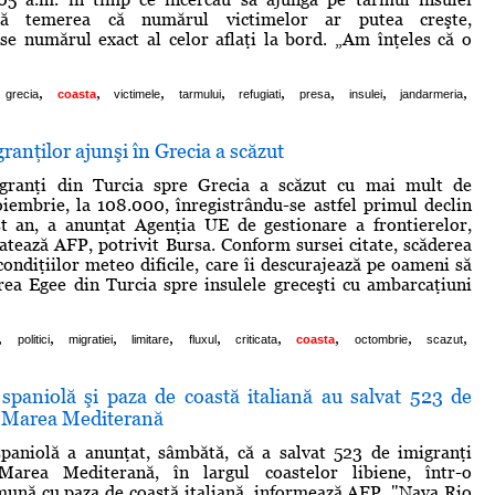
tă temerea că numărul victimelor ar putea creşte,
e numărul exact al celor aflaţi la bord. „Am înţeles că o
,
,
,
,
,
,
,
,
grecia
coasta
victimele
tarmului
refugiati
presa
insulei
jandarmeria
anţilor ajunşi în Grecia a scăzut
granţi din Turcia spre Grecia a scăzut cu mai mult de
iembrie, la 108.000, înregistrându-se astfel primul declin
st an, a anunţat Agenţia UE de gestionare a frontierelor,
ează AFP, potrivit Bursa. Conform sursei citate, scăderea
condiţiilor meteo dificile, care îi descurajează pe oameni să
ea Egee din Turcia spre insulele greceşti cu ambarcaţiuni
,
,
,
,
,
,
,
,
,
politici
migratiei
limitare
fluxul
criticata
coasta
octombrie
scazut
 spaniolă şi paza de coastă italiană au salvat 523 de
n Marea Mediterană
spaniolă a anunţat, sâmbătă, că a salvat 523 de imigranţi
Marea Mediterană, în largul coastelor libiene, într-o
ună cu paza de coastă italiană, informează AFP. "Nava Rio