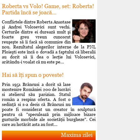
Roberta vs Volo! Game, set: Roberta!
Partida încă se joacă...
Conflictele dintre Roberta Anastase
şi Andrei Volosevici sunt vechi.
Certurile dintre ei durează mult şi
foarte greu vreun cunoscut
reuşeşte să îi facă să comunice din
nou. Rezultatul alegerilor interne de la PNL
Ploieşti este încă o dovadă a faptului că liberalii
au dorit să îi dea o lecţie lui Volosevici,
arâtându-i voalat că nu este pe...
Hai să îţi spun o poveste!
Prin 1951 Brâncusi a dorit să lase
mostenire României 200 de lucrări
si atelierul său parizian. Statul
român a respins oferta. A fost o
sedinţă si s-a decis că Brâncusi nu
poate fi considerat un creator în sculptură
pentru că "speculează prin mijloace bizare
gusturile morbide ale societăţii burgheze". Cei
care au hotărât asta au fost...
Maxima zilei