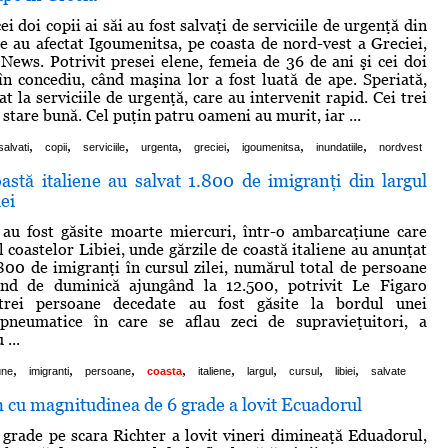
i doi copii ai săi au fost salvaţi de serviciile de urgenţă din
re au afectat Igoumenitsa, pe coasta de nord-vest a Greciei,
News. Potrivit presei elene, femeia de 36 de ani şi cei doi
 în concediu, când maşina lor a fost luată de ape. Speriată,
 la serviciile de urgenţă, care au intervenit rapid. Cei trei
stare bună. Cel puţin patru oameni au murit, iar ...
,
,
,
,
,
,
,
salvati
copii
serviciile
urgenta
greciei
igoumenitsa
inundatiile
nordvest
astă italiene au salvat 1.800 de imigranţi din largul
ei
 au fost găsite moarte miercuri, într-o ambarcaţiune care
l coastelor Libiei, unde gărzile de coastă italiene au anunţat
.800 de imigranţi în cursul zilei, numărul total de persoane
ând de duminică ajungând la 12.500, potrivit Le Figaro
 trei persoane decedate au fost găsite la bordul unei
pneumatice în care se aflau zeci de supravieţuitori, a
 ...
,
,
,
,
,
,
,
,
une
imigranti
persoane
coasta
italiene
largul
cursul
libiei
salvate
 cu magnitudinea de 6 grade a lovit Ecuadorul
grade pe scara Richter a lovit vineri dimineaţă Eduadorul,