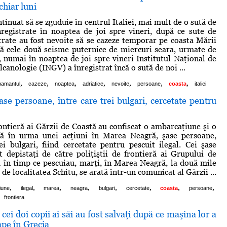
chiar luni
inuat să se zguduie în centrul Italiei, mai mult de o sută de
înregistrate în noaptea de joi spre vineri, după ce sute de
trate au fost nevoite să se cazeze temporar pe coasta Mării
ă cele două seisme puternice de miercuri seara, urmate de
i, numai în noaptea de joi spre vineri Institutul Naţional de
lcanologie (INGV) a înregistrat încă o sută de noi ...
,
,
,
,
,
,
,
pamantul
cazeze
noaptea
adriatice
nevoite
persoane
coasta
italiei
se persoane, între care trei bulgari, cercetate pentru
rontieră ai Gărzii de Coastă au confiscat o ambarcaţiune şi o
ă în urma unei acţiuni în Marea Neagră, şase persoane,
ei bulgari, fiind cercetate pentru pescuit ilegal. Cei şase
t depistaţi de către poliţiştii de frontieră ai Grupului de
în timp ce pescuiau, marţi, în Marea Neagră, la două mile
de localitatea Schitu, se arată într-un comunicat al Gărzii ...
,
,
,
,
,
,
,
,
iune
ilegal
marea
neagra
bulgari
cercetate
coasta
persoane
frontiera
cei doi copii ai săi au fost salvaţi după ce maşina lor a
ape în Grecia