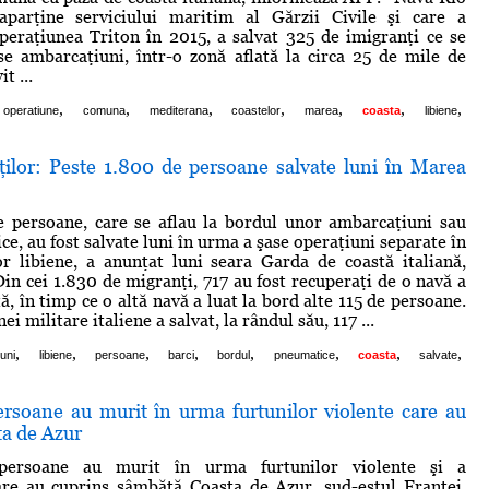
aparţine serviciului maritim al Gărzii Civile şi care a
operaţiunea Triton în 2015, a salvat 325 de imigranţi ce se
se ambarcaţiuni, într-o zonă aflată la circa 25 de mile de
t ...
,
,
,
,
,
,
,
operatiune
comuna
mediterana
coastelor
marea
coasta
libiene
ţilor: Peste 1.800 de persoane salvate luni în Marea
e persoane, care se aflau la bordul unor ambarcaţiuni sau
e, au fost salvate luni în urma a şase operaţiuni separate în
or libiene, a anunţat luni seara Garda de coastă italiană,
Din cei 1.830 de migranţi, 717 au fost recuperaţi de o navă a
ă, în timp ce o altă navă a luat la bord alte 115 de persoane.
i militare italiene a salvat, la rândul său, 117 ...
,
,
,
,
,
,
,
,
uni
libiene
persoane
barci
bordul
pneumatice
coasta
salvate
ersoane au murit în urma furtunilor violente care au
ta de Azur
 persoane au murit în urma furtunilor violente şi a
are au cuprins sâmbătă Coasta de Azur, sud-estul Franţei,