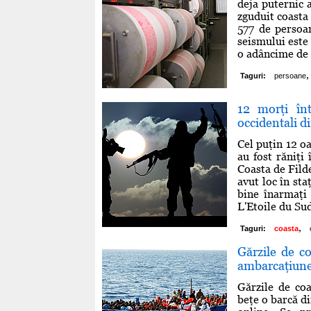
deja puternic 
zguduit coasta
577 de persoan
seismului este 
o adâncime de 
,
Taguri:
persoane
12 morţi înt
occidentali d
Cel puţin 12 oa
au fost răniţi 
Coasta de Filde
avut loc în st
bine înarmaţi 
L'Etoile du Sud"
,
Taguri:
coasta
Gărzile de co
ambarcaţiune
Gărzile de coa
beţe o barcă d