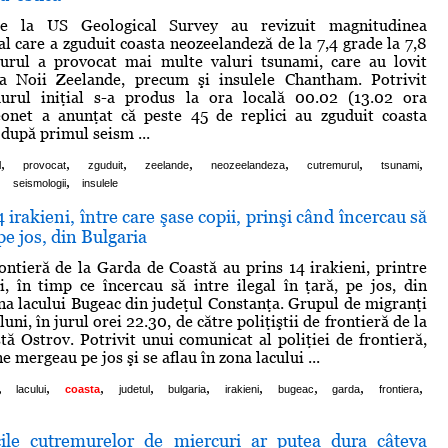
de la US Geological Survey au revizuit magnitudinea
al care a zguduit coasta neozeelandeză de la 7,4 grade la 7,8
urul a provocat mai multe valuri tsunami, care au lovit
 a Noii Zeelande, precum şi insulele Chantham. Potrivit
rul iniţial s-a produs la ora locală 00.02 (13.02 ora
onet a anunţat că peste 45 de replici au zguduit coasta
după primul seism ...
,
,
,
,
,
,
,
l
provocat
zguduit
zeelande
neozeelandeza
cutremurul
tsunami
,
,
seismologii
insulele
 irakieni, între care şase copii, prinşi când încercau să
 pe jos, din Bulgaria
frontieră de la Garda de Coastă au prins 14 irakieni, printre
i, în timp ce încercau să intre ilegal în ţară, pe jos, din
ona lacului Bugeac din judeţul Constanţa. Grupul de migranţi
luni, în jurul orei 22.30, de către poliţiştii de frontieră de la
ă Ostrov. Potrivit unui comunicat al poliţiei de frontieră,
e mergeau pe jos şi se aflau în zona lacului ...
,
,
,
,
,
,
,
,
,
lacului
coasta
judetul
bulgaria
irakieni
bugeac
garda
frontiera
icile cutremurelor de miercuri ar putea dura câteva