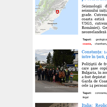
Seismologii 
seismului iniţi
grade. Cutrem
coasta estică
USGS, cutremu
României). Ge
neozeelandeză 
Taguri:
geologica
,
coasta
chantham
Constanţa: 14
intre în ţară,
Poliţiştii de 
care şase copi
Bulgaria, în z
a fost depistat 
Garda de Coast
cele 14 persoan
Taguri:
constanta
ilegal
Italia: Repl