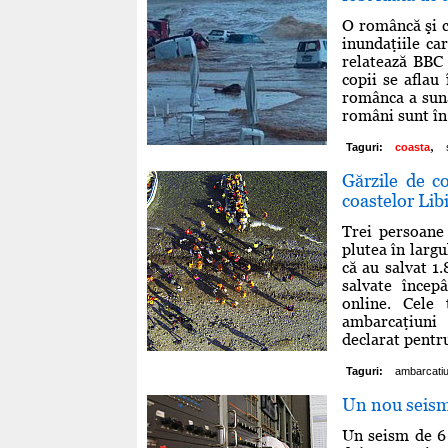
O româncă şi ce
inundaţiile ca
relatează BBC 
copii se aflau
românca a sunat
români sunt în 
,
Taguri:
coasta
Gărzile de co
coastelor Libi
Trei persoane
plutea în largu
că au salvat 1
salvate încep
online. Cele
ambarcaţiuni 
declarat pentru
Taguri:
ambarcati
Un nou seism
Un seism de 6 