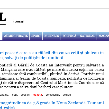
ADMINISTRAŢIE
SPORT
BUSINESS
POLITICĂ
NAŢIONAL
MAGAZ
i pescari care s-au rătăcit din cauza ceţii şi pluteau în
, salvaţi de poliţiştii de frontieră
frontieră ai Gărzii de Coastă au intervenit pentru salvarea a
 Mangalia care s-au rătăcit pe mare din cauza ceţii, iar barca
u rămăsese fără combustibil, plutind în derivă. Potrivit unui
uminică al Gărzii de Coastă, sâmbătă, poliţiştii de frontieră
taţi de către dispeceratul Centrului Maritim de Coordonare să
e pentru a salva doui bărbaţi care pluteau ...
,
,
,
,
,
angalia
cetii
pescari
coasta
combustibil
politistii
magnitudinea de 7,8 grade în Noua Zeelandă.Tsunami
d-estică