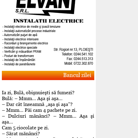
Bancul zilei
Ia zi, Bulă, obişnuieşti să fumezi?
Bulă: – Mmm… Aşa şi aşa…
– Dar cât înseamnă „aşa şi aşa”?
– Mmm… Păi cam 4 pachete pe zi.
– Dulciuri mănânci? – Mmm… Aşa şi
aşa…
Cam 5 ciocolate pe zi.
– Sărat mănânci?