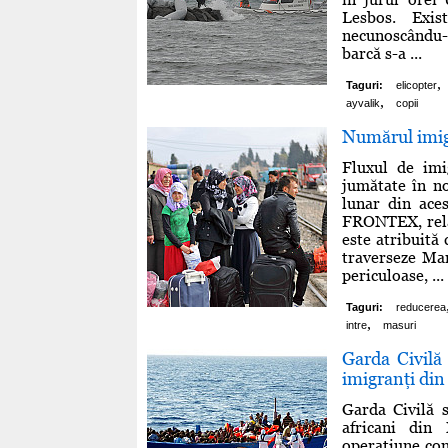
Lesbos. Exis
necunoscându-s
barcă s-a ...
,
Taguri:
elicopter
,
ayvalik
copii
Numărul imigr
Fluxul de imi
jumătate în no
lunar din ace
FRONTEX, relat
este atribuită 
traverseze Mar
periculoase, ...
Taguri:
reducerea
,
intre
masuri
Garda Civilă
imigranţi di
Garda Civilă 
africani din 
operaţiune com