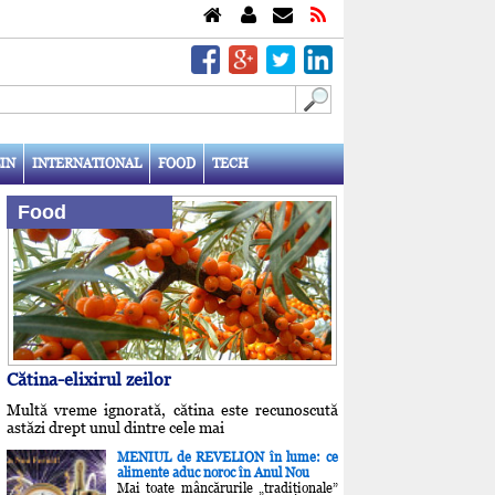
IN
INTERNATIONAL
FOOD
TECH
Food
Cătina-elixirul zeilor
Multă vreme ignorată, cătina este recunoscută
astăzi drept unul dintre cele mai
MENIUL de REVELION în lume: ce
alimente aduc noroc în Anul Nou
Mai toate mâncărurile „tradiţionale”