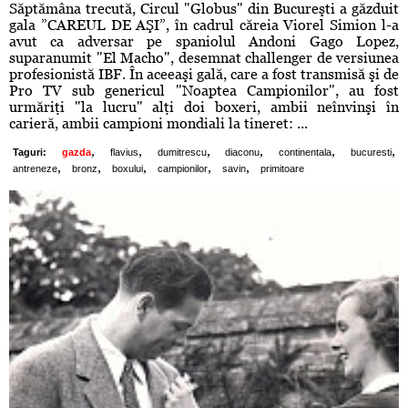
Săptămâna trecută, Circul "Globus" din Bucureşti a găzduit
gala ”CAREUL DE AŞI”, în cadrul căreia Viorel Simion l-a
avut ca adversar pe spaniolul Andoni Gago Lopez,
suparanumit "El Macho", desemnat challenger de versiunea
profesionistă IBF. În aceeaşi gală, care a fost transmisă şi de
Pro TV sub genericul "Noaptea Campionilor", au fost
urmăriţi "la lucru" alţi doi boxeri, ambii neînvinşi în
carieră, ambii campioni mondiali la tineret: ...
,
,
,
,
,
,
Taguri:
gazda
flavius
dumitrescu
diaconu
continentala
bucuresti
,
,
,
,
,
antreneze
bronz
boxului
campionilor
savin
primitoare