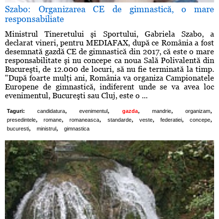
Szabo: Organizarea CE de gimnastică, o mare
responsabiliate
Ministrul Tineretului şi Sportului, Gabriela Szabo, a
declarat vineri, pentru MEDIAFAX, după ce România a fost
desemnată gazdă CE de gimnastică din 2017, că este o mare
responsabilitate şi nu concepe ca noua Sală Polivalentă din
Bucureşti, de 12.000 de locuri, să nu fie terminată la timp.
"După foarte mulţi ani, România va organiza Campionatele
Europene de gimnastică, indiferent unde se va avea loc
evenimentul, Bucureşti sau Cluj, este o ...
,
,
,
,
,
Taguri:
candidatura
evenimentul
gazda
mandrie
organizam
,
,
,
,
,
,
,
presedintele
romane
romaneasca
standarde
veste
federatiei
concepe
,
,
bucuresti
ministrul
gimnastica