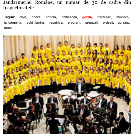
Jandarmeriei Române, un număr de 30 de cadre din
Inspectoratele ...
,
,
,
,
,
,
,
Taguri:
alpin
cadeti
armata
ambasada
gazda
exercitiile
moldova
,
,
,
,
,
,
,
jandarmeria
schimburilor
republica
program
pregatirii
ploiesti
ucraina
turcia