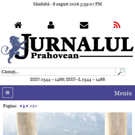
Sâmbătă - 8 august 2026
5:39:10 PM
ISSN 2344 – 1488; ISSN–L 2344 – 1488
Meniu
Pagina:
«
1
»
«2»