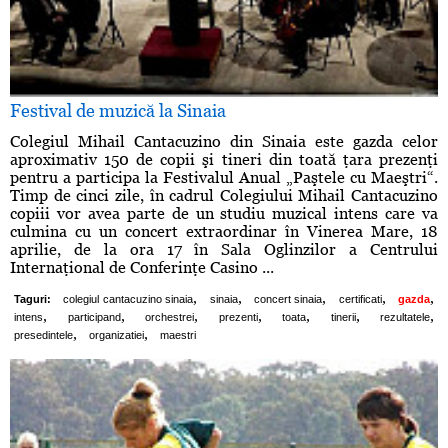
Festival de muzică la Sinaia
Colegiul Mihail Cantacuzino din Sinaia este gazda celor
aproximativ 150 de copii şi tineri din toată ţara prezenţi
pentru a participa la Festivalul Anual „Paştele cu Maeştri“.
Timp de cinci zile, în cadrul Colegiului Mihail Cantacuzino
copiii vor avea parte de un studiu muzical intens care va
culmina cu un concert extraordinar în Vinerea Mare, 18
aprilie, de la ora 17 în Sala Oglinzilor a Centrului
Internaţional de Conferinţe Casino ...
,
,
,
,
,
Taguri:
colegiul cantacuzino sinaia
sinaia
concert sinaia
certificati
gazda
,
,
,
,
,
,
,
intens
participand
orchestrei
prezenti
toata
tinerii
rezultatele
,
,
presedintele
organizatiei
maestri