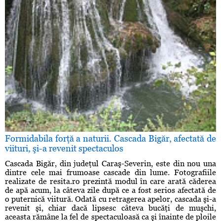
Formidabila forţă a naturii. Cascada Bigăr, afectată de
viituri, şi-a revenit spectaculos
Cascada Bigăr, din judeţul Caraş-Severin, este din nou una
dintre cele mai frumoase cascade din lume. Fotografiile
realizate de resita.ro prezintă modul în care arată căderea
de apă acum, la câteva zile după ce a fost serios afectată de
o puternică viitură. Odată cu retragerea apelor, cascada şi-a
revenit şi, chiar dacă lipsesc câteva bucăţi de muşchi,
aceasta rămâne la fel de spectaculoasă ca şi înainte de ploile