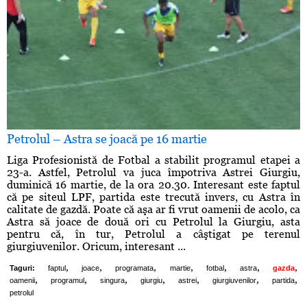
Petrolul – Astra se joacă pe 16 martie
Liga Profesionistă de Fotbal a stabilit programul etapei a
23-a. Astfel, Petrolul va juca împotriva Astrei Giurgiu,
duminică 16 martie, de la ora 20.30. Interesant este faptul
că pe siteul LPF, partida este trecută invers, cu Astra în
calitate de gazdă. Poate că aşa ar fi vrut oamenii de acolo, ca
Astra să joace de două ori cu Petrolul la Giurgiu, asta
pentru că, în tur, Petrolul a câştigat pe terenul
giurgiuvenilor. Oricum, interesant ...
,
,
,
,
,
,
,
Taguri:
faptul
joace
programata
martie
fotbal
astra
gazda
,
,
,
,
,
,
,
oamenii
programul
singura
giurgiu
astrei
giurgiuvenilor
partida
petrolul