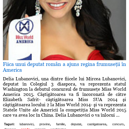
Fiica unui deputat român a ajuns regina frumuseţii în
America
Delia Lubanovici, una dintre fiicele lui Mircea Lubanovici,
deputat în Colegiul 3 diaspora, va reprezenta statul
Washington la debutul concursul de frumuseţe Miss World
America 2015. Câştigătoarea va fi încoronată de către
Elizabeth Safrit- câştigătoarea Miss SUA 2014 şi
câştigătoarea locului 2 la Miss World 2014- şi va reprezenta
Statele Unite ale Americii la competiţia Miss World 2015
care va avea loc în China. Delia Lubanovici o va înlocui ...
,
,
,
,
,
,
Taguri:
lubanovici
provine
familie
deputat
castigatoarea
concurs
,
,
,