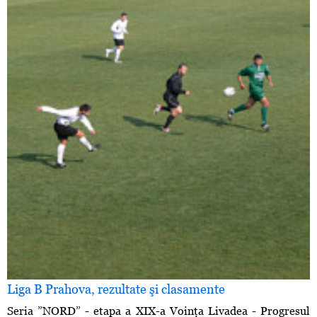
Liga B Prahova, rezultate şi clasamente
Seria ”NORD” - etapa a XIX-a Voinţa Livadea - Progresul