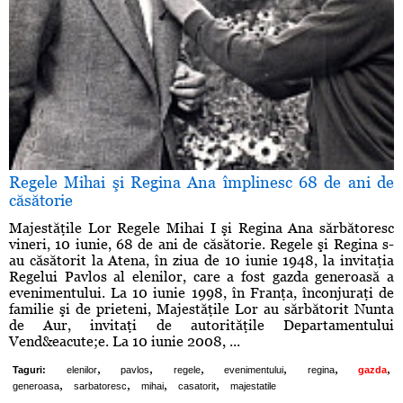
Regele Mihai şi Regina Ana împlinesc 68 de ani de
căsătorie
Majestăţile Lor Regele Mihai I şi Regina Ana sărbătoresc
vineri, 10 iunie, 68 de ani de căsătorie. Regele şi Regina s-
au căsătorit la Atena, în ziua de 10 iunie 1948, la invitaţia
Regelui Pavlos al elenilor, care a fost gazda generoasă a
evenimentului. La 10 iunie 1998, în Franţa, înconjuraţi de
familie şi de prieteni, Majestăţile Lor au sărbătorit Nunta
de Aur, invitaţi de autorităţile Departamentului
Vend&eacute;e. La 10 iunie 2008, ...
,
,
,
,
,
,
Taguri:
elenilor
pavlos
regele
evenimentului
regina
gazda
,
,
,
,
generoasa
sarbatoresc
mihai
casatorit
majestatile