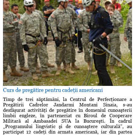
Curs de pregătire pentru cadeţii americani
Timp de trei săptămâni, la Centrul de Perfecţionare a
Pregătirii Cadrelor Jandarmi Montani Sinaia, s-au
desfăşurat activităţi de pregătire în domeniul cunoaşterii
limbii engleze, în parteneriat cu Biroul de Cooperare
Militară al Ambasadei SUA la Bucureşti. În cadrul
„Programului lingvistic şi de cunoaştere culturală”, au
participat 12 cadeţi din armata americană, iar din partea