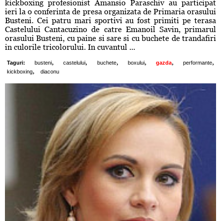
kickboxing profesionist Amansio Paraschiv au participat
ieri la o conferinta de presa organizata de Primaria orasului
Busteni. Cei patru mari sportivi au fost primiti pe terasa
Castelului Cantacuzino de catre Emanoil Savin, primarul
orasului Busteni, cu paine si sare si cu buchete de trandafiri
in culorile tricolorului. In cuvantul ...
,
,
,
,
,
,
Taguri:
busteni
castelului
buchete
boxului
gazda
performante
,
kickboxing
diaconu