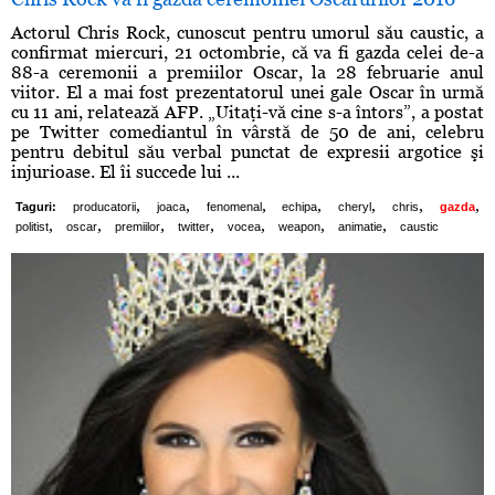
Actorul Chris Rock, cunoscut pentru umorul său caustic, a
confirmat miercuri, 21 octombrie, că va fi gazda celei de-a
88-a ceremonii a premiilor Oscar, la 28 februarie anul
viitor. El a mai fost prezentatorul unei gale Oscar în urmă
cu 11 ani, relatează AFP. „Uitaţi-vă cine s-a întors”, a postat
pe Twitter comediantul în vârstă de 50 de ani, celebru
pentru debitul său verbal punctat de expresii argotice şi
injurioase. El îi succede lui ...
,
,
,
,
,
,
,
Taguri:
producatorii
joaca
fenomenal
echipa
cheryl
chris
gazda
,
,
,
,
,
,
,
politist
oscar
premiilor
twitter
vocea
weapon
animatie
caustic