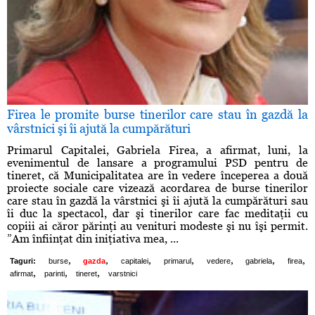
Firea le promite burse tinerilor care stau în gazdă la
vârstnici şi îi ajută la cumpărături
Primarul Capitalei, Gabriela Firea, a afirmat, luni, la
evenimentul de lansare a programului PSD pentru de
tineret, că Municipalitatea are în vedere începerea a două
proiecte sociale care vizează acordarea de burse tinerilor
care stau în gazdă la vârstnici şi îi ajută la cumpărături sau
îi duc la spectacol, dar şi tinerilor care fac meditaţii cu
copiii ai căror părinţi au venituri modeste şi nu îşi permit.
”Am înfiinţat din iniţiativa mea, ...
,
,
,
,
,
,
,
Taguri:
burse
gazda
capitalei
primarul
vedere
gabriela
firea
,
,
,
afirmat
parinti
tineret
varstnici