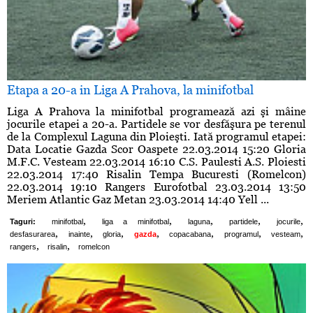
Etapa a 20-a in Liga A Prahova, la minifotbal
Liga A Prahova la minifotbal programează azi şi mâine
jocurile etapei a 20-a. Partidele se vor desfăşura pe terenul
de la Complexul Laguna din Ploieşti. Iată programul etapei:
Data Locatie Gazda Scor Oaspete 22.03.2014 15:20 Gloria
M.F.C. Vesteam 22.03.2014 16:10 C.S. Paulesti A.S. Ploiesti
22.03.2014 17:40 Risalin Tempa Bucuresti (Romelcon)
22.03.2014 19:10 Rangers Eurofotbal 23.03.2014 13:50
Meriem Atlantic Gaz Metan 23.03.2014 14:40 Yell ...
,
,
,
,
,
Taguri:
minifotbal
liga a minifotbal
laguna
partidele
jocurile
,
,
,
,
,
,
,
desfasurarea
inainte
gloria
gazda
copacabana
programul
vesteam
,
,
rangers
risalin
romelcon