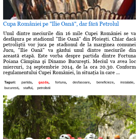
Cupa României pe "Ilie Oană", dar fără Petrolul
Unul dintre meciurile din 16 mile Cupei României se va
desfăşura pe stadionul "Ilie Oană" din Ploieşti. Chiar dacă
petroliştii vor juca pe stadionul de la marginea comunei
Jucu, "Ilie Oană" va găzdui unul dintre meciurile din
această etapă. Este vorba despre partida dintre Fortuna
Poiana Câmpina şi Dinamo Bucureşti. Meciul va avea loc
miercuri, 24 septembrie 2014, de la ora 20.30. Conform
regulamentului Cupei României, în situaţia în care ...
,
,
,
,
,
,
Taguri:
partida
gazda
fortuna
desfasoare
beneficieze
instalatie
,
,
bucuresti
stafful
petrolistii