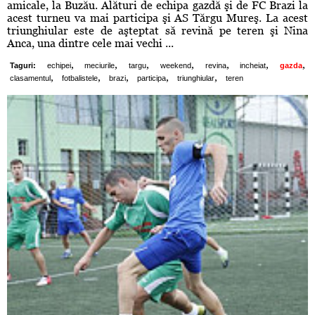
amicale, la Buzău. Alături de echipa gazdă şi de FC Brazi la
acest turneu va mai participa şi AS Tărgu Mureş. La acest
triunghiular este de aşteptat să revină pe teren şi Nina
Anca, una dintre cele mai vechi ...
,
,
,
,
,
,
,
Taguri:
echipei
meciurile
targu
weekend
revina
incheiat
gazda
,
,
,
,
,
clasamentul
fotbalistele
brazi
participa
triunghiular
teren