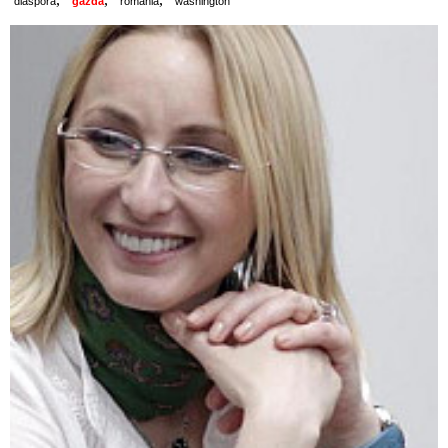
diaspora
gazda
romania
washington