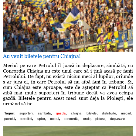
Au venit biletele pentru Chiajna!
Meciul pe care Petrolul îl joacă în deplasare, sâmbătă, cu
Concordia Chiajna nu este unul care să-i ţină acasă pe fanii
Petrolului. De fapt, nu există niciun meci al lupilor, oriunde
s-ar juca el, în care Petrolul să nu aibă fani în tribune. Şi,
cum Chiajna este aproape, este de aşteptat ca Petrolul să
aibă mai mulţi suporteri în tribune decât va avea echipa
gazdă. Biletele pentru acest meci sunt deja la Ploieşti, ele
urmând să fie ...
,
,
,
,
,
,
,
Taguri:
suporteri
sambata
gazda
chiajna
biletele
distribuite
meciul
,
,
,
,
,
,
,
petrolul
petrolisti
lupilor
costul
concordia
orele
ploiesti
deplasare