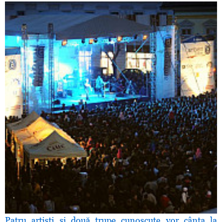
Patru artişti şi două trupe cunoscute vor cânta la