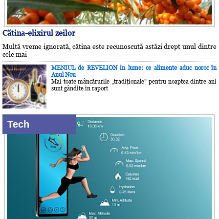
Cătina-elixirul zeilor
Multă vreme ignorată, cătina este recunoscută astăzi drept unul dintre
cele mai
MENIUL de REVELION în lume: ce alimente aduc noroc în
Anul Nou
Mai toate mâncărurile „tradiţionale” pentru noaptea dintre ani
sunt gândite în raport
Tech