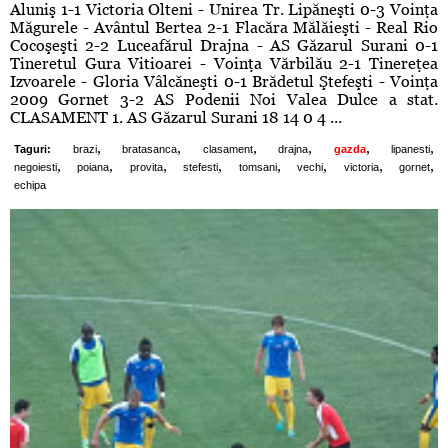
Aluniş 1-1 Victoria Olteni - Unirea Tr. Lipăneşti 0-3 Voinţa
Măgurele - Avântul Bertea 2-1 Flacăra Mălăieşti - Real Rio
Cocoşeşti 2-2 Luceafărul Drajna - AS Găzarul Surani 0-1
Tineretul Gura Vitioarei - Voinţa Vărbilău 2-1 Tinereţea
Izvoarele - Gloria Vâlcăneşti 0-1 Brădetul Ştefeşti - Voinţa
2009 Gornet 3-2 AS Podenii Noi Valea Dulce a stat.
CLASAMENT 1. AS Găzarul Surani 18 14 0 4 ...
,
,
,
,
,
,
Taguri:
brazi
bratasanca
clasament
drajna
gazda
lipanesti
,
,
,
,
,
,
,
,
negoiesti
poiana
provita
stefesti
tomsani
vechi
victoria
gornet
echipa