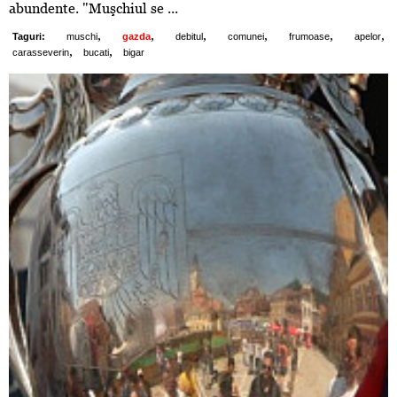
abundente. "Muşchiul se ...
,
,
,
,
,
,
Taguri:
muschi
gazda
debitul
comunei
frumoase
apelor
,
,
carasseverin
bucati
bigar