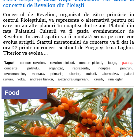
concertul de Revelion din Ploieşti
Concertul de Revelion, organizat de către primărie în
centrul Ploieştiului, va reprezenta o alternativă pentru cei
care nu au alte planuri în noaptea dintre ani. Platoul din
faţa Palatului Culturii va fi gazda evenimentelor de
Revelion. În acest spaţiu va fi montată scena pe care vor
evolua artiştii. Startul maratonului de concerte va fi dat la
ora 22 printr-un concert susţinut de Fuego şi Irina Loghin.
Ulterior va evolua ...
,
,
,
,
,
Taguri:
concert revelion
revelion ploiesti
concert ploiesti
fuego
gazda
,
,
,
,
,
,
concerte
palatului
organizat
reprezenta
noaptea
printrun
,
,
,
,
,
,
evenimentelor
montata
primarie
ulterior
culturii
alternativa
palatul
,
,
,
,
,
culturii
voltaj
andreea banica
alexandra ungureanu
crush
irina loghin
Food