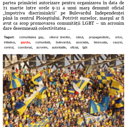
partea primăriei autorizare pentru organizarea în data de
21 martie între orele 9-11 a unui marş denumit oficial
„împotriva discriminării“ pe Bulevardul Independenţei
până în centrul Ploieştiului. Potrivit surselor, marşul ar fi
avut ca scop promovarea comunităţii LGBT – un acronim
dare desemnează colectivitatea ...
,
,
,
,
,
Taguri:
comunitatea gay
viitorul tinerilor
siteul
propagandistic
orice
,
,
,
,
,
,
,
initiativa
gazda
comunitatii
bulevardul
asociatia
bisexuala
cauzei
,
,
,
,
,
centrul
coordonat
acronim
autoritatile
oficial
lgbt