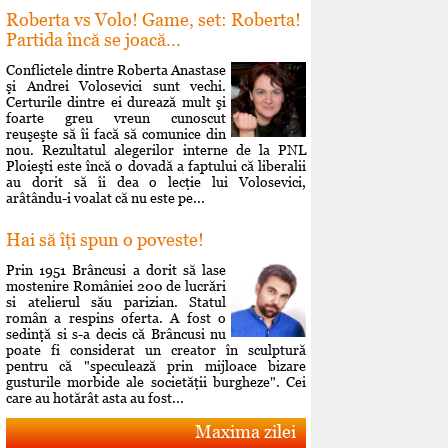
Roberta vs Volo! Game, set: Roberta!
Partida încă se joacă...
Conflictele dintre Roberta Anastase
şi Andrei Volosevici sunt vechi.
Certurile dintre ei durează mult şi
foarte greu vreun cunoscut
reuşeşte să îi facă să comunice din
nou. Rezultatul alegerilor interne de la PNL
Ploieşti este încă o dovadă a faptului că liberalii
au dorit să îi dea o lecţie lui Volosevici,
arâtându-i voalat că nu este pe...
Hai să îţi spun o poveste!
Prin 1951 Brâncusi a dorit să lase
mostenire României 200 de lucrări
si atelierul său parizian. Statul
român a respins oferta. A fost o
sedinţă si s-a decis că Brâncusi nu
poate fi considerat un creator în sculptură
pentru că "speculează prin mijloace bizare
gusturile morbide ale societăţii burgheze". Cei
care au hotărât asta au fost...
Maxima zilei