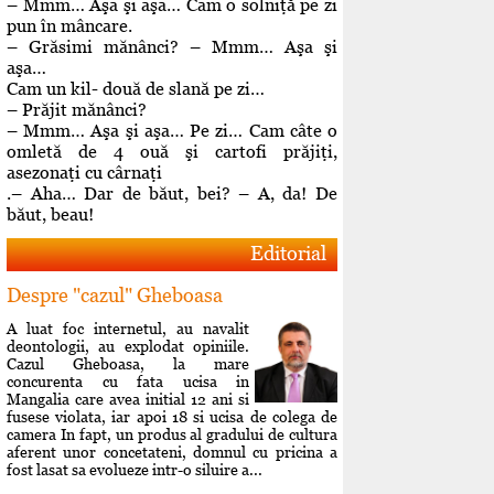
– Mmm… Aşa şi aşa… Cam o solniţă pe zi
pun în mâncare.
– Grăsimi mănânci? – Mmm… Aşa şi
aşa…
Cam un kil- două de slană pe zi…
– Prăjit mănânci?
– Mmm… Aşa şi aşa… Pe zi… Cam câte o
omletă de 4 ouă şi cartofi prăjiţi,
asezonaţi cu cârnaţi
.– Aha… Dar de băut, bei? – A, da! De
băut, beau!
Editorial
Despre "cazul" Gheboasa
A luat foc internetul, au navalit
deontologii, au explodat opiniile.
Cazul Gheboasa, la mare
concurenta cu fata ucisa in
Mangalia care avea initial 12 ani si
fusese violata, iar apoi 18 si ucisa de colega de
camera In fapt, un produs al gradului de cultura
aferent unor concetateni, domnul cu pricina a
fost lasat sa evolueze intr-o siluire a...