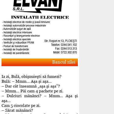
Bancul zilei
Ia zi, Bulă, obişnuieşti să fumezi?
Bulă: – Mmm… Aşa şi aşa…
– Dar cât înseamnă „aşa şi aşa”?
– Mmm… Păi cam 4 pachete pe zi.
– Dulciuri mănânci? – Mmm… Aşa şi
aşa…
Cam 5 ciocolate pe zi.
– Sărat mănânci?