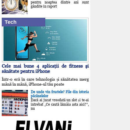
pentru noaptea dintre ani sunt
gândite în raport
Tech
Cele mai bune 4 aplicaţii de fitness şi
sănătate pentru iPhone
Într-o eră în care tehnologia și sănătatea merg
mână în mână, iPhone-ul tău poate
De unde vin fructele? File din istoria
păcănelelor
Dacă ai jucat vreodată un slot și te-ai
întrebat „Ce caută lămâia asta aici?”,
nu