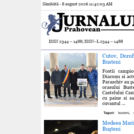
Sâmbătă - 8 august 2026
11:42:04 AM
ISSN 2344 – 1488; ISSN–L 2344 – 1488
Cutov, Doroft
Busteni
Fostii campio
Diaconu si ac
Paraschiv au pa
orasului Bust
Castelului Can
cu paine si sa
cuvantul ...
,
Taguri:
busteni
Medeea Marine
Buşteni