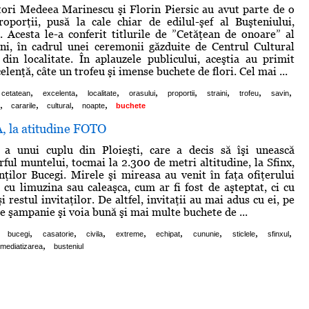
ctori Medeea Marinescu şi Florin Piersic au avut parte de o
oporţii, pusă la cale chiar de edilul-şef al Buşteniului,
 Acesta le-a conferit titlurile de ”Cetăţean de onoare” al
ni, în cadrul unei ceremonii găzduite de Centrul Cultural
din localitate. În aplauzele publicului, aceştia au primit
lenţă, câte un trofeu şi imense buchete de flori. Cel mai ...
,
,
,
,
,
,
,
,
cetatean
excelenta
localitate
orasului
proportii
straini
trofeu
savin
,
,
,
,
cararile
cultural
noapte
buchete
, la atitudine FOTO
 a unui cuplu din Ploieşti, care a decis să îşi unească
rful muntelui, tocmai la 2.300 de metri altitudine, la Sfinx,
ţilor Bucegi. Mirele şi mireasa au venit în faţa ofiţerului
u cu limuzina sau caleaşca, cum ar fi fost de aşteptat, ci cu
şi restul invitaţilor. De altfel, invitaţii au mai adus cu ei, pe
de şampanie şi voia bună şi mai multe buchete de ...
,
,
,
,
,
,
,
,
bucegi
casatorie
civila
extreme
echipat
cununie
sticlele
sfinxul
,
mediatizarea
busteniul