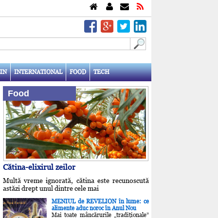
IN
INTERNATIONAL
FOOD
TECH
Food
Cătina-elixirul zeilor
Multă vreme ignorată, cătina este recunoscută
astăzi drept unul dintre cele mai
MENIUL de REVELION în lume: ce
alimente aduc noroc în Anul Nou
Mai toate mâncărurile „tradiţionale”