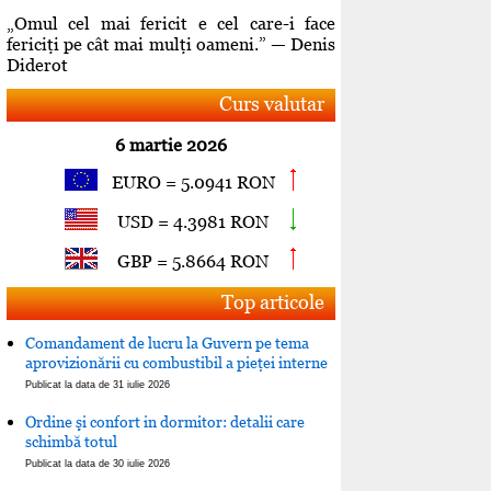
„Omul cel mai fericit e cel care-i face
fericiţi pe cât mai mulţi oameni.” — Denis
Diderot
Curs valutar
6 martie 2026
EURO = 5.0941 RON
USD = 4.3981 RON
GBP = 5.8664 RON
Top articole
Comandament de lucru la Guvern pe tema
aprovizionării cu combustibil a pieţei interne
Publicat la data de 31 iulie 2026
Ordine şi confort in dormitor: detalii care
schimbă totul
Publicat la data de 30 iulie 2026