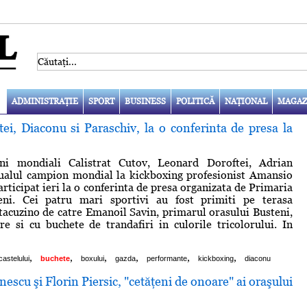
ADMINISTRAŢIE
SPORT
BUSINESS
POLITICĂ
NAŢIONAL
MAGAZ
ei, Diaconu si Paraschiv, la o conferinta de presa la
ni mondiali Calistrat Cutov, Leonard Doroftei, Adrian
tualul campion mondial la kickboxing profesionist Amansio
rticipat ieri la o conferinta de presa organizata de Primaria
eni. Cei patru mari sportivi au fost primiti pe terasa
tacuzino de catre Emanoil Savin, primarul orasului Busteni,
re si cu buchete de trandafiri in culorile tricolorului. In
,
,
,
,
,
,
castelului
buchete
boxului
gazda
performante
kickboxing
diaconu
scu şi Florin Piersic, "cetăţeni de onoare" ai oraşului