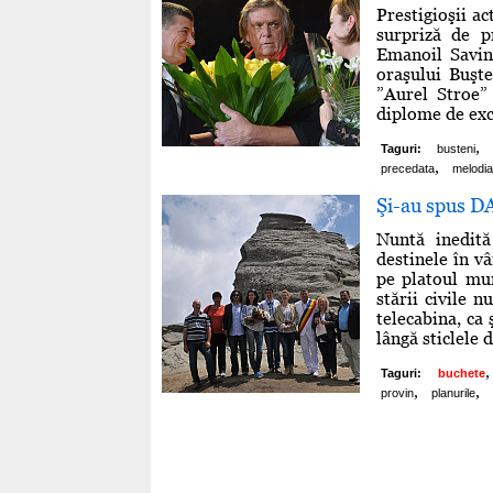
Prestigioşii a
surpriză de pr
Emanoil Savin.
oraşului Buşte
”Aurel Stroe” 
diplome de exce
,
Taguri:
busteni
,
precedata
melodia
Şi-au spus DA
Nuntă inedită
destinele în vâ
pe platoul mun
stării civile n
telecabina, ca 
lângă sticlele 
,
Taguri:
buchete
,
,
provin
planurile