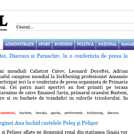
ADMINISTRAŢIE
SPORT
BUSINESS
POLITICĂ
NAŢIONAL
MAGAZ
ei, Diaconu si Paraschiv, la o conferinta de presa la
ni mondiali Calistrat Cutov, Leonard Doroftei, Adrian
tualul campion mondial la kickboxing profesionist Amansio
rticipat ieri la o conferinta de presa organizata de Primaria
eni. Cei patru mari sportivi au fost primiti pe terasa
tacuzino de catre Emanoil Savin, primarul orasului Busteni,
re si cu buchete de trandafiri in culorile tricolorului. In
,
,
,
,
,
,
castelului
buchete
boxului
gazda
performante
kickboxing
diaconu
eginei Ana închid castelele Peleş şi Pelişor
 şi Pelişor aflate pe domeniul regal din staţiunea Sinaia vor