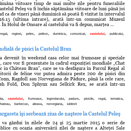
tămâna viitoare timp de mai multe zile pentru funeraliile
stelul Peleş va fi închis săptămâna viitoare de luni până joi
d ca de vineri până duminică să poată fi vizitat în intervalul
6.15 (ultima intrare), arată într-un comunicat Muzeul
 În Holul de Onoare al castelului va fi depus, marţea ...
,
,
,
,
,
,
,
,
regal
reginei
peles
pelisor
duminica
comunicat
castelului
publicului
dială de pisici la Castelul Bran
 a devenit în weekend casa celor mai frumoase şi speciale
i, care vor fi prezentate în cadrul expoziţiei mondiale „Chat
nc in Château Bran”, care se va desfăşura în Parcul Regal al
bitorii de feline vor putea admira peste 200 de pisici din
onn, Ragdoll sau Norvegiana de Pădure, până la cele rare,
sh Fold, Don Sphynx sau Selkirk Rex, se arată într-un
,
,
,
,
,
,
,
,
tia
castelului
frumoase
legendarului
padure
pisicile
regal
tematica
,
,
,
,
hateau
barbecue
aleasa
norvegiana
iubitorii
rgareta îşi serbează ziua de naştere la Castelul Peleş
ş va găzdui în zilele de 24 şi 25 martie 2015 o serie de
lice cu ocazia aniversării zilei de naştere a Alteţei Sale