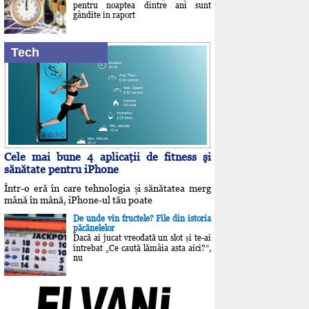
pentru noaptea dintre ani sunt
gândite în raport
Tech
Cele mai bune 4 aplicaţii de fitness şi
sănătate pentru iPhone
Într-o eră în care tehnologia și sănătatea merg
mână în mână, iPhone-ul tău poate
De unde vin fructele? File din istoria
păcănelelor
Dacă ai jucat vreodată un slot și te-ai
întrebat „Ce caută lămâia asta aici?”,
nu