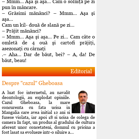
– Mmm… Aşa şi aşa… Cam o solniţă pe zi
pun în mâncare.
– Grăsimi mănânci? – Mmm… Aşa şi
aşa…
Cam un kil- două de slană pe zi…
– Prăjit mănânci?
– Mmm… Aşa şi aşa… Pe zi… Cam câte o
omletă de 4 ouă şi cartofi prăjiţi,
asezonaţi cu cârnaţi
.– Aha… Dar de băut, bei? – A, da! De
băut, beau!
Editorial
Despre "cazul" Gheboasa
A luat foc internetul, au navalit
deontologii, au explodat opiniile.
Cazul Gheboasa, la mare
concurenta cu fata ucisa in
Mangalia care avea initial 12 ani si
fusese violata, iar apoi 18 si ucisa de colega de
camera In fapt, un produs al gradului de cultura
aferent unor concetateni, domnul cu pricina a
fost lasat sa evolueze intr-o siluire a...