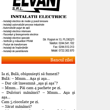
Bancul zilei
Ia zi, Bulă, obişnuieşti să fumezi?
Bulă: – Mmm… Aşa şi aşa…
– Dar cât înseamnă „aşa şi aşa”?
– Mmm… Păi cam 4 pachete pe zi.
– Dulciuri mănânci? – Mmm… Aşa şi
aşa…
Cam 5 ciocolate pe zi.
– Sărat mănânci?