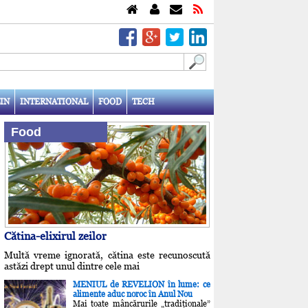
IN
INTERNATIONAL
FOOD
TECH
Food
Cătina-elixirul zeilor
Multă vreme ignorată, cătina este recunoscută
astăzi drept unul dintre cele mai
MENIUL de REVELION în lume: ce
alimente aduc noroc în Anul Nou
Mai toate mâncărurile „tradiţionale”