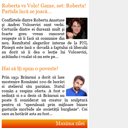
Roberta vs Volo! Game, set: Roberta!
Partida încă se joacă...
Conflictele dintre Roberta Anastase
şi Andrei Volosevici sunt vechi.
Certurile dintre ei durează mult şi
foarte greu vreun cunoscut
reuşeşte să îi facă să comunice din
nou. Rezultatul alegerilor interne de la PNL
Ploieşti este încă o dovadă a faptului că liberalii
au dorit să îi dea o lecţie lui Volosevici,
arâtându-i voalat că nu este pe...
Hai să îţi spun o poveste!
Prin 1951 Brâncusi a dorit să lase
mostenire României 200 de lucrări
si atelierul său parizian. Statul
român a respins oferta. A fost o
sedinţă si s-a decis că Brâncusi nu
poate fi considerat un creator în sculptură
pentru că "speculează prin mijloace bizare
gusturile morbide ale societăţii burgheze". Cei
care au hotărât asta au fost...
Maxima zilei