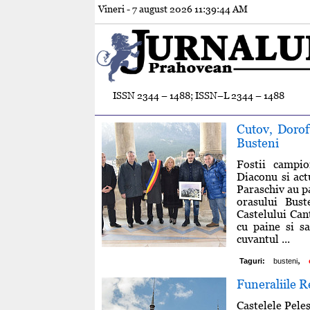
Vineri - 7 august 2026
11:39:45 AM
ISSN 2344 – 1488; ISSN–L 2344 – 1488
Cutov, Doroft
Busteni
Fostii campio
Diaconu si ac
Paraschiv au pa
orasului Bust
Castelului Can
cu paine si sa
cuvantul ...
,
Taguri:
busteni
Funeraliile R
Castelele Peleş