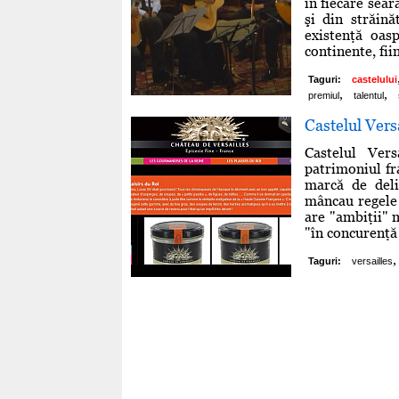
în fiecare sear
şi din străină
existenţă oas
continente, fiin
Taguri:
castelului
,
,
premiul
talentul
Castelul Vers
Castelul Ver
patrimoniul fr
marcă de deli
mâncau regele 
are "ambiţii" m
"în concurenţă 
,
Taguri:
versailles