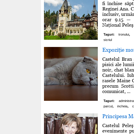
fi închise săp
Reginei Ana. Ca
inclusiv, urmân
orar 9.15 — 1
Naţional Peleş.
,
Taguri:
tronului
sicriul
Expoziţie mon
Castelul Bran
pisici ale lumi
noir, chat bla
Castelului. Iu
rasele Maine C
precum Scotti
comunicat, ...
Taguri:
administra
,
,
parcul
incheia
c
Principesa Ma
Castelul Pele
evenimente pub