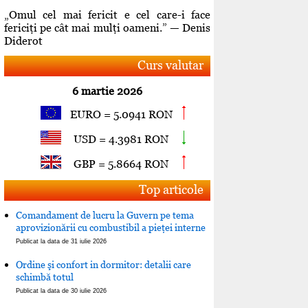
„Omul cel mai fericit e cel care-i face
fericiţi pe cât mai mulţi oameni.” — Denis
Diderot
Curs valutar
6 martie 2026
EURO = 5.0941 RON
USD = 4.3981 RON
GBP = 5.8664 RON
Top articole
Comandament de lucru la Guvern pe tema
aprovizionării cu combustibil a pieţei interne
Publicat la data de 31 iulie 2026
Ordine şi confort in dormitor: detalii care
schimbă totul
Publicat la data de 30 iulie 2026