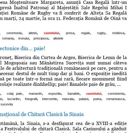
pesa Moştenitoare Margareta, anunţă Casa Regală într-un
presă Înaltul Patronaj al Majestăţii Sale Regelui Mihai I
aţiei Române de Rugby va fi conferit de Alteţa Sa Regală
u marţi, 24 martie, la ora 11. Federaţia Română de Oină va
,
,
,
,
,
,
,
,
ceremonia
altetei
castelului
presa
regale
rugby
moldova
,
,
,
romania
tronului
principesa
altetele
itectonice din… paie!
oneţ, Biserica din Curtea de Arges, Biserica de Lemn de la
ul Mogoşoaia sau Mânăstirea Suceviţa sunt numai câteva
iile de arhitectură tradiţională românească pe care, pentru a
 necesar destul de mult timp dar şi bani. O expoziţie inedită
nsă pe toate într-o formă mai rară, fiecare monument fiind
colaje realizate din&hellip; paie! Banalele paie de grâu, ...
,
,
,
,
,
,
,
a
colaj paie
manastiri
expozitie
banalele
castelului
consistenta
,
,
,
,
,
,
,
,
ei
lucrarilor
fotografii
interventie
naturala
palatul
putea
romaneasca
sucevita
rnaţional de Chitară Clasică la Sinaia
tămână, la Sinaia, s-a desfăşurat cea de-a XVIII-a ediţie
 a Festivalului de chitară Clasică. Sala Casinoului a găzduit