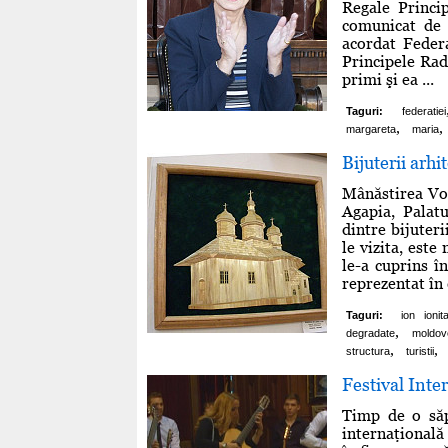
Regale Princi
comunicat de 
acordat Feder
Principele Rad
primi şi ea ...
Taguri:
federatiei
,
,
margareta
maria
Bijuterii arh
Mânăstirea Vor
Agapia, Palat
dintre bijuter
le vizita, este
le-a cuprins î
reprezentat în 
Taguri:
ion ionit
,
degradate
moldov
,
,
structura
turistii
Festival Inte
Timp de o săp
internaţională