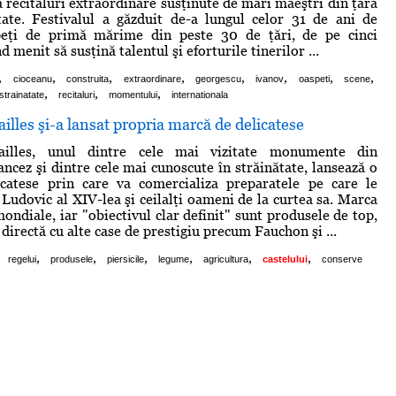
ă recitaluri extraordinare susţinute de mari maeştri din ţară
tate. Festivalul a găzduit de-a lungul celor 31 de ani de
peţi de primă mărime din peste 30 de ţări, de pe cinci
d menit să susţină talentul şi eforturile tinerilor ...
,
,
,
,
,
,
,
,
cioceanu
construita
extraordinare
georgescu
ivanov
oaspeti
scene
,
,
,
strainatate
recitaluri
momentului
internationala
ailles şi-a lansat propria marcă de delicatese
sailles, unul dintre cele mai vizitate monumente din
ancez şi dintre cele mai cunoscute în străinătate, lansează o
catese prin care va comercializa preparatele pe care le
Ludovic al XIV-lea şi ceilalţi oameni de la curtea sa. Marca
ondiale, iar "obiectivul clar definit" sunt produsele de top,
directă cu alte case de prestigiu precum Fauchon şi ...
,
,
,
,
,
,
regelui
produsele
piersicile
legume
agricultura
castelului
conserve