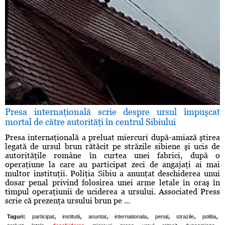
Presa internaţională scrie despre ursul împuşcat
mortal de către autorităţi în centrul Sibiului
Presa internaţională a preluat miercuri după-amiază ştirea
legată de ursul brun rătăcit pe străzile sibiene şi ucis de
autorităţile române în curtea unei fabrici, după o
operaţiune la care au participat zeci de angajaţi ai mai
multor instituţii. Poliţia Sibiu a anunţat deschiderea unui
dosar penal privind folosirea unei arme letale în oraş în
timpul operaţiunii de uciderea a ursului. Associated Press
scrie că prezenţa ursului brun pe ...
,
,
,
,
,
,
,
Taguri:
participat
institutii
anuntat
internationala
penal
strazile
politia
,
,
,
,
,
,
,