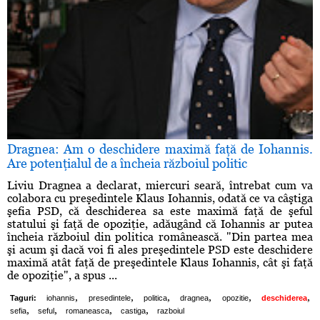
Dragnea: Am o deschidere maximă faţă de Iohannis.
Are potenţialul de a încheia războiul politic
Liviu Dragnea a declarat, miercuri seară, întrebat cum va
colabora cu preşedintele Klaus Iohannis, odată ce va câştiga
şefia PSD, că deschiderea sa este maximă faţă de şeful
statului şi faţă de opoziţie, adăugând că Iohannis ar putea
încheia războiul din politica românească. "Din partea mea
şi acum şi dacă voi fi ales preşedintele PSD este deschidere
maximă atât faţă de preşedintele Klaus Iohannis, cât şi faţă
de opoziţie", a spus ...
,
,
,
,
,
,
Taguri:
iohannis
presedintele
politica
dragnea
opozitie
deschiderea
,
,
,
,
sefia
seful
romaneasca
castiga
razboiul