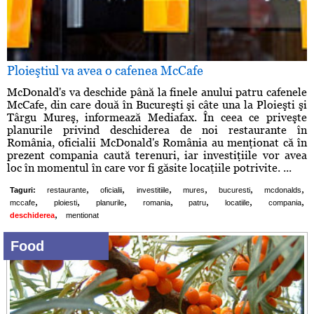
Ploieştiul va avea o cafenea McCafe
McDonald's va deschide până la finele anului patru cafenele
McCafe, din care două în Bucureşti şi câte una la Ploieşti şi
Târgu Mureş, informează Mediafax. În ceea ce priveşte
planurile privind deschiderea de noi restaurante în
România, oficialii McDonald's România au menţionat că în
prezent compania caută terenuri, iar investiţiile vor avea
loc în momentul în care vor fi găsite locaţiile potrivite. ...
,
,
,
,
,
,
Taguri:
restaurante
oficialii
investitiile
mures
bucuresti
mcdonalds
,
,
,
,
,
,
,
mccafe
ploiesti
planurile
romania
patru
locatiile
compania
,
deschiderea
mentionat
Food