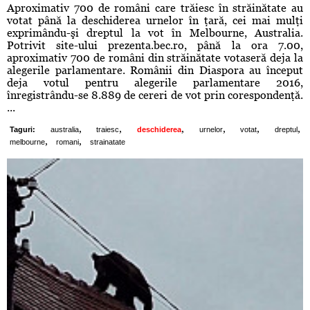
Aproximativ 700 de români care trăiesc în străinătate au
votat până la deschiderea urnelor în ţară, cei mai mulţi
exprimându-şi dreptul la vot în Melbourne, Australia.
Potrivit site-ului prezenta.bec.ro, până la ora 7.00,
aproximativ 700 de români din străinătate votaseră deja la
alegerile parlamentare. Românii din Diaspora au început
deja votul pentru alegerile parlamentare 2016,
înregistrându-se 8.889 de cereri de vot prin corespondenţă.
...
,
,
,
,
,
,
Taguri:
australia
traiesc
deschiderea
urnelor
votat
dreptul
,
,
melbourne
romani
strainatate