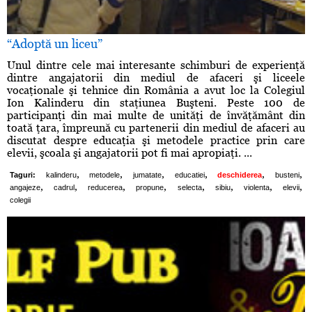
“Adoptă un liceu”
Unul dintre cele mai interesante schimburi de experienţă
dintre angajatorii din mediul de afaceri şi liceele
vocaţionale şi tehnice din România a avut loc la Colegiul
Ion Kalinderu din staţiunea Buşteni. Peste 100 de
participanţi din mai multe de unităţi de învăţământ din
toată ţara, împreună cu partenerii din mediul de afaceri au
discutat despre educaţia şi metodele practice prin care
elevii, şcoala şi angajatorii pot fi mai apropiaţi. ...
,
,
,
,
,
,
Taguri:
kalinderu
metodele
jumatate
educatiei
deschiderea
busteni
,
,
,
,
,
,
,
,
angajeze
cadrul
reducerea
propune
selecta
sibiu
violenta
elevii
colegii