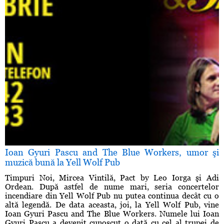
Ioan Gyuri Pascu and The Blue Workers, umor şi
muzică bună la Yell Wolf Pub
Timpuri Noi, Mircea Vintilă, Pact by Leo Iorga şi Adi
Ordean. După astfel de nume mari, seria concertelor
incendiare din Yell Wolf Pub nu putea continua decât cu o
altă legendă. De data aceasta, joi, la Yell Wolf Pub, vine
Ioan Gyuri Pascu and The Blue Workers. Numele lui Ioan
Gyuri Pascu a devenit cunoscut o dată cu cel al trupei de