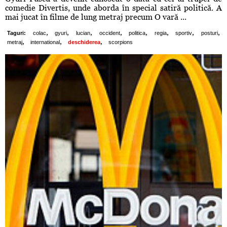
comedie Divertis, unde aborda în special satiră politică. A
mai jucat în filme de lung metraj precum O vară ...
,
,
,
,
,
,
,
,
Taguri:
colac
gyuri
lucian
occident
politica
regia
sportiv
posturi
,
,
,
metraj
international
deschiderea
scorpions