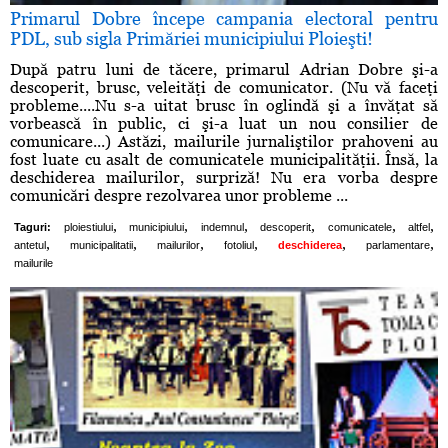
Primarul Dobre începe campania electoral pentru
PDL, sub sigla Primăriei municipiului Ploieşti!
După patru luni de tăcere, primarul Adrian Dobre şi-a
descoperit, brusc, veleităţi de comunicator. (Nu vă faceţi
probleme....Nu s-a uitat brusc în oglindă şi a învăţat să
vorbească în public, ci şi-a luat un nou consilier de
comunicare...) Astăzi, mailurile jurnaliştilor prahoveni au
fost luate cu asalt de comunicatele municipalităţii. Însă, la
deschiderea mailurilor, surpriză! Nu era vorba despre
comunicări despre rezolvarea unor probleme ...
,
,
,
,
,
,
Taguri:
ploiestiului
municipiului
indemnul
descoperit
comunicatele
altfel
,
,
,
,
,
,
antetul
municipalitatii
mailurilor
fotoliul
deschiderea
parlamentare
mailurile