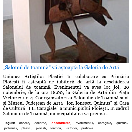
„Salonul de toamnă” vă aşteaptă la Galeria de Artă
Uniunea Artiştilor Plastici în colaborare cu Primăria
Ploieşti îi aşteaptă de iubitorii de artă la deschiderea
Salonului de toamnă. Evenimentul va avea loc joi, 20
noiembrie, de la ora 18.00, la Galeria de Artă din Piaţa
Victoriei nr. 4. Coorganizatori ai Salonului de Toamnă sunt
şi Muzeul Judeţean de Artă "Ion Ionescu Quintus" şi Casa
de Cultură "I.L. Caragiale" a municipiului Ploieşti. În cadrul
Salonului de Toamnă, municipalitatea va premia ...
,
,
,
,
,
,
Taguri:
onoare
decerna
deschiderea
evenimentul
caragiale
quintus
,
,
,
,
,
pictorului
plastici
ploiesti
toamna
victoriei
prahova