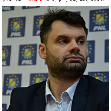
preluat
letale
deschiderea
miercuri
presa
ursul
ratacit
dupaamiaza