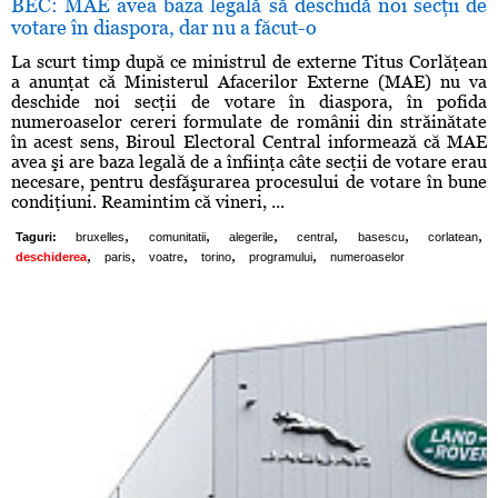
BEC: MAE avea baza legală să deschidă noi secţii de
votare în diaspora, dar nu a făcut-o
La scurt timp după ce ministrul de externe Titus Corlăţean
a anunţat că Ministerul Afacerilor Externe (MAE) nu va
deschide noi secţii de votare în diaspora, în pofida
numeroaselor cereri formulate de românii din străinătate
în acest sens, Biroul Electoral Central informează că MAE
avea şi are baza legală de a înfiinţa câte secţii de votare erau
necesare, pentru desfăşurarea procesului de votare în bune
condiţiuni. Reamintim că vineri, ...
,
,
,
,
,
,
Taguri:
bruxelles
comunitatii
alegerile
central
basescu
corlatean
,
,
,
,
,
deschiderea
paris
voatre
torino
programului
numeroaselor