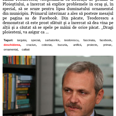
Ploieştiului, a încercat să explice problemele in oraş şi, în
special, să se scuze pentru lipsa iluminatului ornamental
din municipiu. Primarul interimar a ales să posteze mesajul
pe pagina sa de Facebook. Din păcate, Teodorescu a
demonstrat că este prost sfătuit şi a încercat să dea vina pe
alţii şi a căutat să se spele pe mâini de orice păcat. „Dragi
ploiesteni, va asigur ca ...
,
,
,
,
,
,
Taguri:
targului
special
sarbatorilor
teodorescu
fascinata
facebook
,
,
,
,
,
,
,
deschiderea
craciun
colectat
bucuria
artificii
proiecte
primar
,
ornamental
calitati