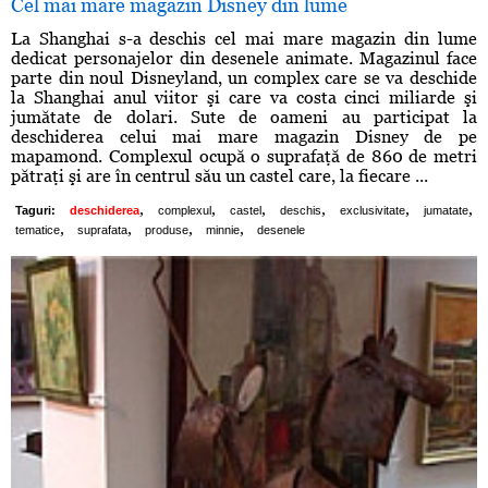
Cel mai mare magazin Disney din lume
La Shanghai s-a deschis cel mai mare magazin din lume
dedicat personajelor din desenele animate. Magazinul face
parte din noul Disneyland, un complex care se va deschide
la Shanghai anul viitor şi care va costa cinci miliarde şi
jumătate de dolari. Sute de oameni au participat la
deschiderea celui mai mare magazin Disney de pe
mapamond. Complexul ocupă o suprafaţă de 860 de metri
pătraţi şi are în centrul său un castel care, la fiecare ...
,
,
,
,
,
,
Taguri:
deschiderea
complexul
castel
deschis
exclusivitate
jumatate
,
,
,
,
tematice
suprafata
produse
minnie
desenele