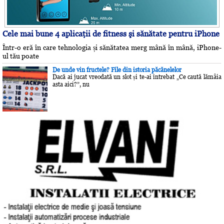
Cele mai bune 4 aplicaţii de fitness şi sănătate pentru iPhone
Într-o eră în care tehnologia și sănătatea merg mână în mână, iPhone-
ul tău poate
De unde vin fructele? File din istoria păcănelelor
Dacă ai jucat vreodată un slot și te-ai întrebat „Ce caută lămâia
asta aici?”, nu