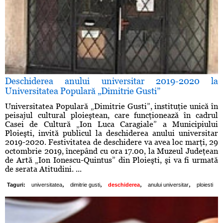
Deschiderea anului universitar 2019-2020 la
Universitatea Populară „Dimitrie Gusti”
Universitatea Populară „Dimitrie Gusti”, instituţie unică în
peisajul cultural ploieştean, care funcţionează în cadrul
Casei de Cultură „Ion Luca Caragiale” a Municipiului
Ploieşti, invită publicul la deschiderea anului universitar
2019-2020. Festivitatea de deschidere va avea loc marţi, 29
octombrie 2019, începând cu ora 17.00, la Muzeul Judeţean
de Artă „Ion Ionescu-Quintus” din Ploieşti, şi va fi urmată
de serata Atitudini. ...
,
,
,
,
Taguri:
universitatea
dimitrie gusti
deschiderea
anului universitar
ploiesti