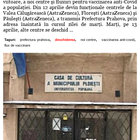
viitoare, a noi centre şi fluxuri pentru vaccinarea anti-Covid
a populaţiei. Din 12 aprilie devin funcţionale centrele de la
Valea Călugărească (AstraZeneca), Floreşti (AstraZeneca) şi
Păuleşti (AstraZeneca), a transmis Prefectura Prahova, prin
adresa înaintată în cursul zilei de marţi. Marţi, pe 13
aprilie, alte centre se deschid ...
,
,
,
,
Taguri:
prefectura prahova
deschiderea
noi centre
vaccinarea anti-covid
flux de vaccinare