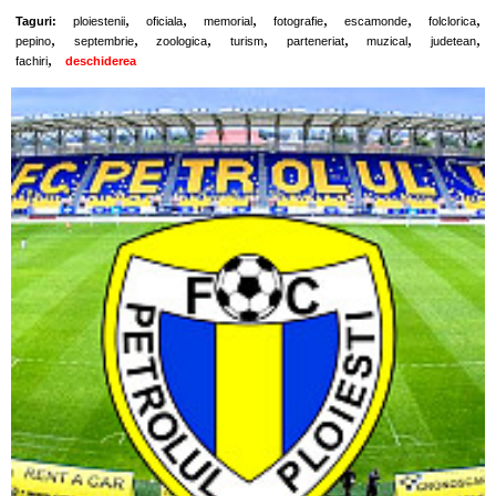
,
,
,
,
,
,
Taguri:
ploiestenii
oficiala
memorial
fotografie
escamonde
folclorica
,
,
,
,
,
,
,
pepino
septembrie
zoologica
turism
parteneriat
muzical
judetean
,
fachiri
deschiderea