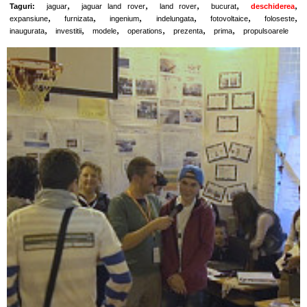
,
,
,
,
,
Taguri:
jaguar
jaguar land rover
land rover
bucurat
deschiderea
,
,
,
,
,
,
expansiune
furnizata
ingenium
indelungata
fotovoltaice
foloseste
,
,
,
,
,
,
inaugurata
investitii
modele
operations
prezenta
prima
propulsoarele