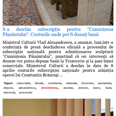
S-a deschis subscripţia pentru "Cuminţenia
Pâmântului". Conturile unde pot fi donaţi banii
Ministrul Culturii Vlad Alexandrescu, a anunţat, luni,într-o
conferinţă de presă deschiderea oficială a procesului de
subscripţie naţională pentru achiziţionarea sculpturii
"Cuminţenia Pâmântului", punctând că cei interesaţi să
doneze vor putea depune banii la Trezorerie şi la şase bănci
comerciale. Ministerul Culturii a deschis în data de 8
aprilie conturile subscripţiei naţionale pentru achiziţia
operei lui Constantin Brâncuşi ...
,
,
,
,
,
,
Taguri:
subscriptie
oficiala
cumintenia
nationala
trezorerie
pamantului
,
,
,
,
,
,
,
depune
alexandrescu
deschiderea
anuntat
doneze
banci
banii
,
interesati
procesului