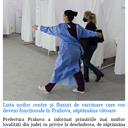
Lista noilor centre şi fluxuri de vaccinare care vor
deveni funcţionale în Prahova, săptămâna viitoare
Prefectura Prahova a informat primăriile mai multor
localităţi din judeţ cu privire la deschiderea, de săptămâna