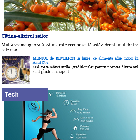
Cătina-elixirul zeilor
Multă vreme ignorată, cătina este recunoscută astăzi drept unul dintre
cele mai
MENIUL de REVELION în lume: ce alimente aduc noroc în
Anul Nou
Mai toate mâncărurile „tradiţionale” pentru noaptea dintre ani
sunt gândite în raport
Tech