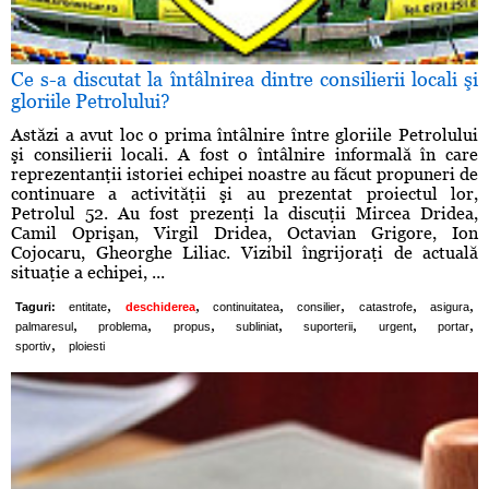
Ce s-a discutat la întâlnirea dintre consilierii locali şi
gloriile Petrolului?
Astăzi a avut loc o prima întâlnire între gloriile Petrolului
şi consilierii locali. A fost o întâlnire informală în care
reprezentanţii istoriei echipei noastre au făcut propuneri de
continuare a activităţii şi au prezentat proiectul lor,
Petrolul 52. Au fost prezenţi la discuţii Mircea Dridea,
Camil Oprişan, Virgil Dridea, Octavian Grigore, Ion
Cojocaru, Gheorghe Liliac. Vizibil îngrijoraţi de actuală
situaţie a echipei, ...
,
,
,
,
,
,
Taguri:
entitate
deschiderea
continuitatea
consilier
catastrofe
asigura
,
,
,
,
,
,
,
palmaresul
problema
propus
subliniat
suporterii
urgent
portar
,
sportiv
ploiesti