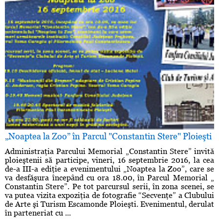
„Noaptea la Zoo” în Parcul "Constantin Stere" Ploieşti
Administraţia Parcului Memorial „Constantin Stere” invită
ploieştenii să participe, vineri, 16 septembrie 2016, la cea
de-a III-a ediţie a evenimentului „Noaptea la Zoo”, care se
va desfăşura începând cu ora 18.00, în Parcul Memorial „
Constantin Stere”. Pe tot parcursul serii, în zona scenei, se
va putea vizita expoziţia de fotografie “Secvenţe” a Clubului
de Arte şi Turism Escamonde Ploieşti. Evenimentul, derulat
în parteneriat cu ...