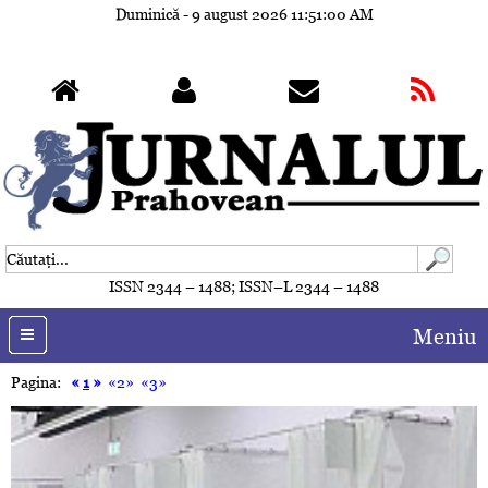
Duminică - 9 august 2026
11:51:03 AM
ISSN 2344 – 1488; ISSN–L 2344 – 1488
Meniu
Pagina:
«
1
»
«2»
«3»