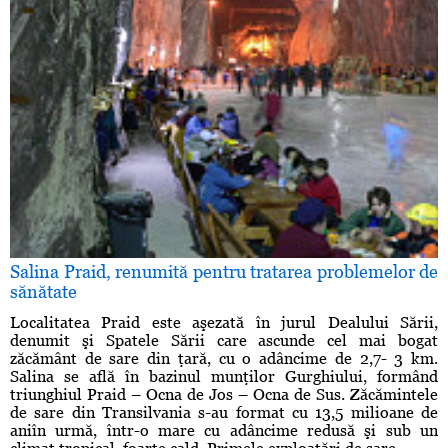
Salina Praid, renumită pentru tratarea problemelor de
sănătate
Localitatea Praid este aşezată în jurul Dealului Sării,
denumit şi Spatele Sării care ascunde cel mai bogat
zăcământ de sare din ţară, cu o adâncime de 2,7- 3 km.
Salina se află în bazinul munţilor Gurghiului, formând
triunghiul Praid – Ocna de Jos – Ocna de Sus. Zăcămintele
de sare din Transilvania s-au format cu 13,5 milioane de
aniîn urmă, într-o mare cu adâncime redusă şi sub un