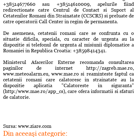
+38514677660 sau +38514610009, apelurile fiind
redirectionate catre Centrul de Contact si Suport al
Cetatenilor Romani din Strainatate (CCSCRS) si preluate de
catre operatorii Call Center in regim de permanenta.
De asemenea, cetatenii romani care se confrunta cu o
situatie dificila, speciala, cu caracter de urgenta au la
dispozitie si telefonul de urgenta al misiunii diplomatice a
Romaniei in Republica Croatia: +38598414341.
Ministerul Afacerilor Externe recomanda consultarea
paginilor de internet http://zagreb.mae.ro,
www.meteoalarm.eu, www.mae.ro si reaminteste faptul ca
cetatenii romani care calatoresc in strainatate au la
dispozitie aplicatia "Calatoreste in siguranta"
(http:/www.mae.ro/app_cs), care ofera informatii si sfaturi
de calatorie.
Sursa: www.ziare.com
Din aceeaşi categorie: