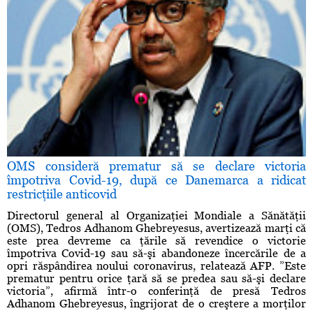
OMS consideră prematur să se declare victoria
împotriva Covid-19, după ce Danemarca a ridicat
restricţiile anticovid
Directorul general al Organizaţiei Mondiale a Sănătăţii
(OMS), Tedros Adhanom Ghebreyesus, avertizează marţi că
este prea devreme ca ţările să revendice o victorie
împotriva Covid-19 sau să-şi abandoneze încercările de a
opri răspândirea noului coronavirus, relatează AFP. ”Este
prematur pentru orice ţară să se predea sau să-şi declare
victoria”, afirmă într-o conferinţă de presă Tedros
Adhanom Ghebreyesus, îngrijorat de o creştere a morţilor