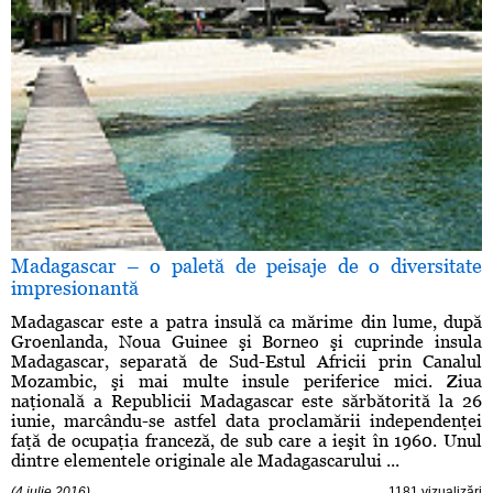
Madagascar – o paletă de peisaje de o diversitate
impresionantă
Madagascar este a patra insulă ca mărime din lume, după
Groenlanda, Noua Guinee şi Borneo şi cuprinde insula
Madagascar, separată de Sud-Estul Africii prin Canalul
Mozambic, şi mai multe insule periferice mici. Ziua
naţională a Republicii Madagascar este sărbătorită la 26
iunie, marcându-se astfel data proclamării independenţei
faţă de ocupaţia franceză, de sub care a ieşit în 1960. Unul
dintre elementele originale ale Madagascarului ...
(4 iulie 2016)
1181 vizualizări