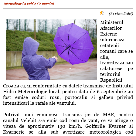
intensificari la rafale ale vantului
(61 vizualizări)
Ministerul
Afacerilor
Externe
informeaza
cetatenii
romani care se
afla,
tranziteaza sau
calatoresc pe
teritoriul
Republicii
Croatia ca, in conformitate cu datele transmise de Institutul
Hidro-Meteorologic local, pentru data de 6 septembrie au
fost emise coduri rosu, portocaliu si galben privind
intensificari la rafale ale vantului.
Potrivit unui comunicat transmis joi de MAE, pentru
canalul Velebit s-a emis cod rosu de vant, ce va atinge o
viteza de aproximativ 130 km/h. Golfurile Kvarner si
Kvarneric se afla sub avertizare meteorologica cod