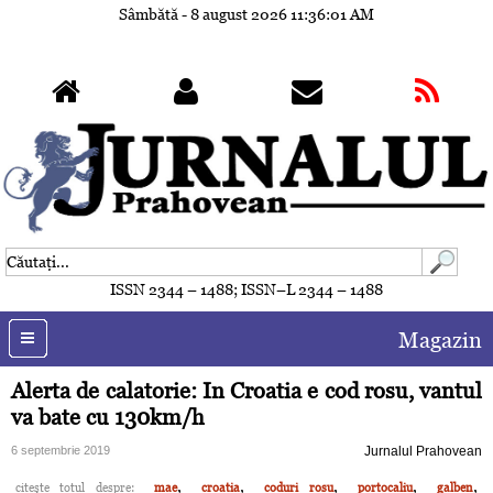
Sâmbătă - 8 august 2026
11:36:04 AM
ISSN 2344 – 1488; ISSN–L 2344 – 1488
Magazin
Alerta de calatorie: In Croatia e cod rosu, vantul
va bate cu 130km/h
6 septembrie 2019
Jurnalul Prahovean
,
,
,
,
,
citeşte totul despre:
mae
croatia
coduri rosu
portocaliu
galben