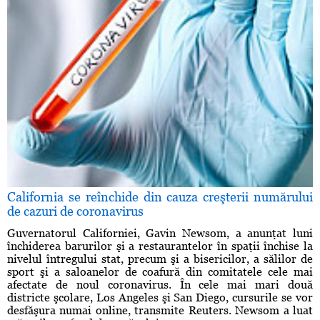
California se reînchide din cauza creşterii numărului
de cazuri de coronavirus
Guvernatorul Californiei, Gavin Newsom, a anunţat luni
închiderea barurilor şi a restaurantelor în spaţii închise la
nivelul întregului stat, precum şi a bisericilor, a sălilor de
sport şi a saloanelor de coafură din comitatele cele mai
afectate de noul coronavirus. În cele mai mari două
districte şcolare, Los Angeles şi San Diego, cursurile se vor
desfăşura numai online, transmite Reuters. Newsom a luat