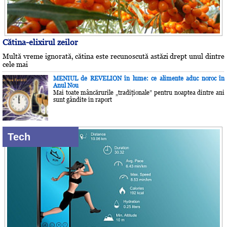
Cătina-elixirul zeilor
Multă vreme ignorată, cătina este recunoscută astăzi drept unul dintre
cele mai
MENIUL de REVELION în lume: ce alimente aduc noroc în
Anul Nou
Mai toate mâncărurile „tradiţionale” pentru noaptea dintre ani
sunt gândite în raport
Tech