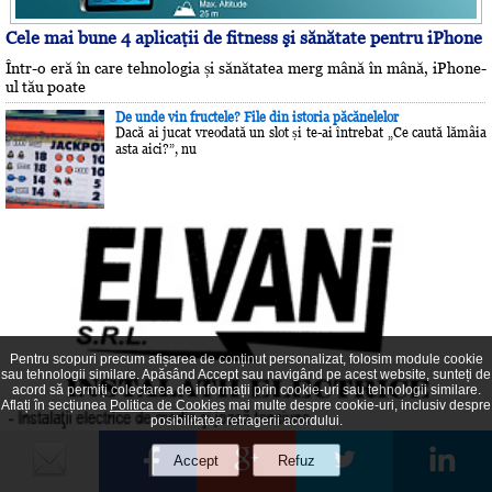
Cele mai bune 4 aplicaţii de fitness şi sănătate pentru iPhone
Într-o eră în care tehnologia și sănătatea merg mână în mână, iPhone-
ul tău poate
De unde vin fructele? File din istoria păcănelelor
Dacă ai jucat vreodată un slot și te-ai întrebat „Ce caută lămâia
asta aici?”, nu
Pentru scopuri precum afișarea de conținut personalizat, folosim module cookie
sau tehnologii similare. Apăsând Accept sau navigând pe acest website, sunteți de
acord să permiți colectarea de informații prin cookie-uri sau tehnologii similare.
Aflați în secțiunea
Politica de Cookies
mai multe despre cookie-uri, inclusiv despre
posibilitatea retragerii acordului.