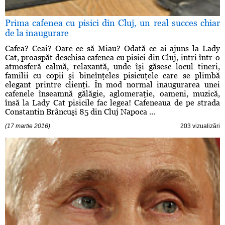
Prima cafenea cu pisici din Cluj, un real succes chiar
de la inaugurare
Cafea? Ceai? Oare ce să Miau? Odată ce ai ajuns la Lady
Cat, proaspăt deschisa cafenea cu pisici din Cluj, intri într-o
atmosferă calmă, relaxantă, unde îşi găsesc locul tineri,
familii cu copii şi bineînţeles pisicuţele care se plimbă
elegant printre clienţi. În mod normal inaugurarea unei
cafenele înseamnă gălăgie, aglomeraţie, oameni, muzică,
însă la Lady Cat pisicile fac legea! Cafeneaua de pe strada
Constantin Brâncuşi 85 din Cluj Napoca ...
(17 martie 2016)
203 vizualizări