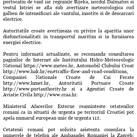
portocaliu de vant iar regiunile Rijeka, nordul Dalmatiei si
vestul Istriei se afla sub avertizare meteorologica cod
galben de intensificari ale vantului, insotite si de descarcari
electrice.
Autoritatile croate avertizeaza cu privire la aparitia unor
disfunctionalitati in transportul maritim si in furnizarea
energiei electrice.
Pentru informatii actualizate, se recomanda consultarea
paginilor de Internet ale Institutului Hidro-Meteorologic
National https://www.meteo.hr, Automobil Clubului Croat
http://www.hak.hr/en#traffic-flow-and-road-conditions,
Companiei Nationale Croate de Cai Ferate
http://www.hznet.hr, Autoritatii Portuare Croate
http://www.portauthority.hr si a Agentiei Croate de
Aviatie Civila http://www.ccaa.hr.
Ministerul Afacerilor Externe reaminteste cetatenilor
romani ca in situatii de urgenta pe teritoriul Croatiei pot
apela numarul european unic de urgenta 112.
Cetatenii romani pot solicita asistenta consulara la
numerele de telefon ale Ambasadei Romaniei la Zagreb: