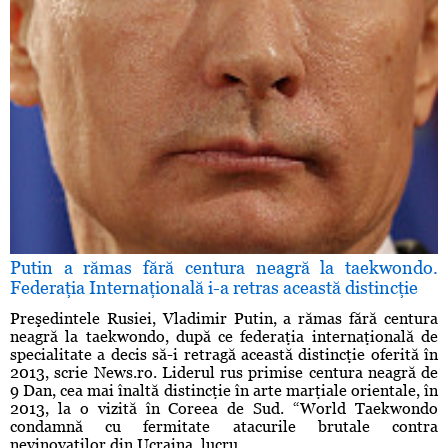
Putin a rămas fără centura neagră la taekwondo.
Federaţia Internaţională i-a retras această distincţie
Preşedintele Rusiei, Vladimir Putin, a rămas fără centura
neagră la taekwondo, după ce federaţia internaţională de
specialitate a decis să-i retragă această distincţie oferită în
2013, scrie News.ro. Liderul rus primise centura neagră de
9 Dan, cea mai înaltă distincţie în arte marţiale orientale, în
2013, la o vizită în Coreea de Sud. “World Taekwondo
condamnă cu fermitate atacurile brutale contra
nevinovaţilor din Ucraina, lucru ...