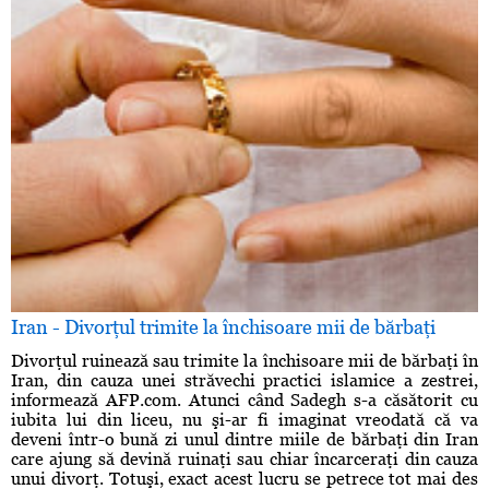
Iran - Divorţul trimite la închisoare mii de bărbaţi
Divorţul ruinează sau trimite la închisoare mii de bărbaţi în
Iran, din cauza unei străvechi practici islamice a zestrei,
informează AFP.com. Atunci când Sadegh s-a căsătorit cu
iubita lui din liceu, nu şi-ar fi imaginat vreodată că va
deveni într-o bună zi unul dintre miile de bărbaţi din Iran
care ajung să devină ruinaţi sau chiar încarceraţi din cauza
unui divorţ. Totuşi, exact acest lucru se petrece tot mai des