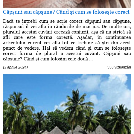
Căpşuni sau căpşune? Când şi cum se foloseşte corect
Dacă te întrebi cum se scrie corect căpşuni sau căpşune,
răspunsul îl vei afla în rândurile de mai jos. De multe ori,
pluralul acestui cuvânt creează confuzii, aşa că nu strică să
afli care este forma corectă. Aşadar, în continuarea
articolului curent vei afla tot ce trebuie să ştii din acest
punct de vedere. Hai să vedem când şi cum se foloseşte
corect forma de plural a acestui cuvânt. Căpşuni sau
căpşune? Când şi cum folosim cele două ...
(3 aprilie 2024)
553 vizualizări