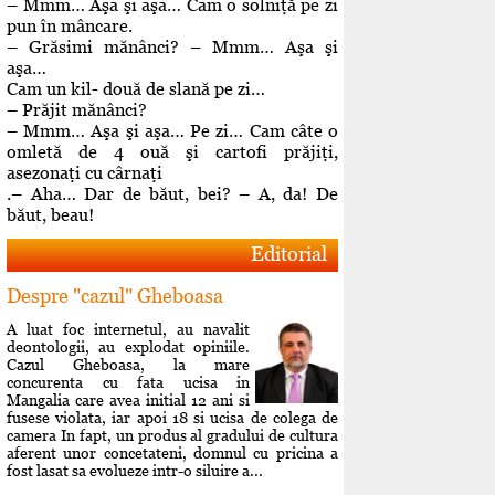
– Mmm… Aşa şi aşa… Cam o solniţă pe zi
pun în mâncare.
– Grăsimi mănânci? – Mmm… Aşa şi
aşa…
Cam un kil- două de slană pe zi…
– Prăjit mănânci?
– Mmm… Aşa şi aşa… Pe zi… Cam câte o
omletă de 4 ouă şi cartofi prăjiţi,
asezonaţi cu cârnaţi
.– Aha… Dar de băut, bei? – A, da! De
băut, beau!
Editorial
Despre "cazul" Gheboasa
A luat foc internetul, au navalit
deontologii, au explodat opiniile.
Cazul Gheboasa, la mare
concurenta cu fata ucisa in
Mangalia care avea initial 12 ani si
fusese violata, iar apoi 18 si ucisa de colega de
camera In fapt, un produs al gradului de cultura
aferent unor concetateni, domnul cu pricina a
fost lasat sa evolueze intr-o siluire a...