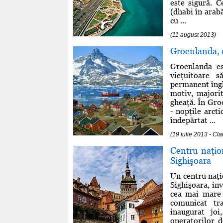
este sigură. 
(dhabi în arab
cu ...
(11 august 2013)
Groenlanda, 
Groenlanda es
vieţuitoare s
permanent îngh
motiv, majorit
gheaţă. În Gro
- nopţile arct
îndepărtat ...
(19 iulie 2013 - Cla
Centru naţio
Sighişoara
Un centru naţi
Sighişoara, inv
cea mai mare 
comunicat tra
inaugurat joi
operatorilor d