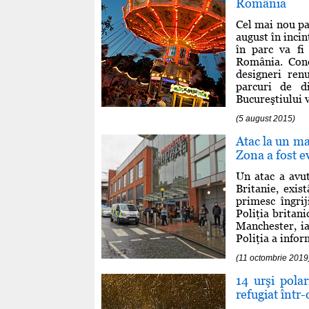
România
Cel mai nou par
august în incin
în parc va fi
România. Conc
designeri ren
parcuri de di
Bucureştiului va
(5 august 2015)
Atac la un ma
Zona a fost ev
Un atac a avu
Britanie, exis
primesc îngrij
Poliţia britani
Manchester, ia
Poliţia a infor
(11 octombrie 2019
14 urşi polar
refugiat într