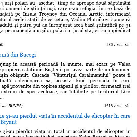
4 urşi polari au ”asediat” timp de aproape două săptămâni
ci oameni de ştiinţă ruşi, care s-au refugiat într-o bază de
najată pe Insula Troynoy din Oceanul Arctic, informează
torul acelei staţii de cercetare, Vadim Plotnikov, spune că
adulţi şi patru pui au înconjurat acea bază ştiinţifică pe 31
a permanentă a urşilor polari în jurul staţiei i-a împiedicat
6)
236 vizualizări
omă din Bucegi
 ajung în această perioadă la munte, mai exact pe Valea
propierea staţiunii Buşteni, pot avea parte de un fenomen
uţin obişnuit. Cascada “Vânturişul Caraimanului” poate fi
toată splendoarea sa, aceasta fiind perioada în care
apă provenite din topirea zăpezii şi a ploilor, formează trei
extrem de spectaculoase, rar întâlnite pe teritoriul ţării
..
Răzvan BUNEA)
1618 vizualizări
 şi-au pierdut viaţa în accidentul de elicopter în care
 Bryant
şi-au pierdut viaţa în total în accidentul de elicopter în
ostul mare baschetbalist american Kobe Bryant şi fiica sa