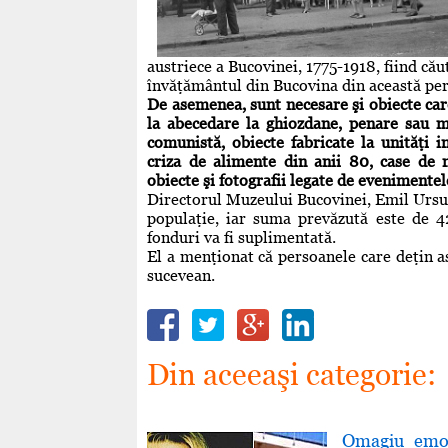
austriece a Bucovinei, 1775-1918, fiind cău
învăţământul din Bucovina din această per
De asemenea, sunt necesare şi obiecte care 
la abecedare la ghiozdane, penare sau m
comunistă, obiecte fabricate la unităţi i
criza de alimente din anii 80, case de 
obiecte şi fotografii legate de evenimente
Directorul Muzeului Bucovinei, Emil Ursu, a
populaţie, iar suma prevăzută este de 4
fonduri va fi suplimentată.
El a menţionat că persoanele care deţin a
sucevean.
Din aceeaşi categorie:
Omagiu emoţ