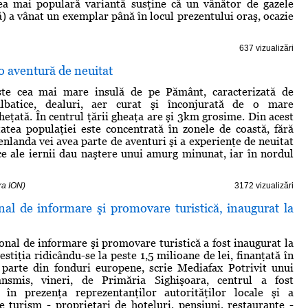
Cea mai populară variantă susţine că un vânător de gazele
ă) a vânat un exemplar până în locul prezentului oraş, ocazie
637 vizualizări
o aventură de neuitat
te cea mai mare insulă de pe Pământ, caracterizată de
ălbatice, dealuri, aer curat şi înconjurată de o mare
eţată. În centrul ţării gheaţa are şi 3km grosime. Din acest
atea populaţiei este concentrată în zonele de coastă, fără
enlanda vei avea parte de aventuri şi a experienţe de neuitat
ice ale iernii dau naştere unui amurg minunat, iar în nordul
ra ION)
3172 vizualizări
nal de informare şi promovare turistică, inaugurat la
onal de informare şi promovare turistică a fost inaugurat la
estiţia ridicându-se la peste 1,5 milioane de lei, finanţată în
parte din fonduri europene, scrie Mediafax Potrivit unui
nsmis, vineri, de Primăria Sighişoara, centrul a fost
, în prezenţa reprezentanţilor autorităţilor locale şi a
e turism - proprietari de hoteluri, pensiuni, restaurante -