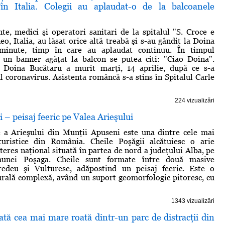
în Italia. Colegii au aplaudat-o de la balcoanele
nte, medici şi operatori sanitari de la spitalul "S. Croce e
o, Italia, au lăsat orice altă treabă şi s-au gândit la Doina
inute, timp în care au aplaudat continuu. În timpul
e un banner agăţat la balcon se putea citi: "Ciao Doina".
Doina Bucătaru a murit marţi, 14 aprilie, după ce s-a
ul coronavirus. Asistenta româncă s-a stins în Spitalul Carle
224 vizualizări
 – peisaj feeric pe Valea Arieşului
e a Arieşului din Munţii Apuseni este una dintre cele mai
uristice din România. Cheile Poşăgii alcătuiesc o arie
teres naţional situată în partea de nord a judeţului Alba, pe
omunei Poşaga. Cheile sunt formate între două masive
edeu şi Vulturese, adăpostind un peisaj feeric. Este o
urală complexă, având un suport geomorfologic pitoresc, cu
1343 vizualizări
ată cea mai mare roată dintr-un parc de distracţii din