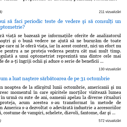
4)
211 vizualizări
ui să faci periodic teste de vedere şi să consulţi un
 optometrie?
ră viaţă se bazează pe informaţiile oferite de analizatorul
 noştri şi o bună vedere ne ajută să ne bucurăm de toate
pe care ni le oferă viaţa, iar în acest context, nici un efort nu
e pentru a ne proteja vederea pentru cât mai mult timp.
egulată a unui optometrist reprezintă una dintre cele mai
 de a-ţi îngriji ochii şi aduce o serie de beneficii ...
130 vizualizări
um a luat naştere sărbătoarea de pe 31 octombrie
 în noaptea de la sfârşitul lunii octombrie, americanii şi nu
resc momentul în care spiritele morţilor vizitează lumea
ă în urmă cu sute de ani, oamenii apelau la diverse ritualuri
proteja, acum acestea s-au transformat în metode de
În America s-a dezvoltat o adevărată industrie a accesoriilor
 costume de vampiri, schelete, diavoli, fantome, dar şi ...
)
572 vizualizări