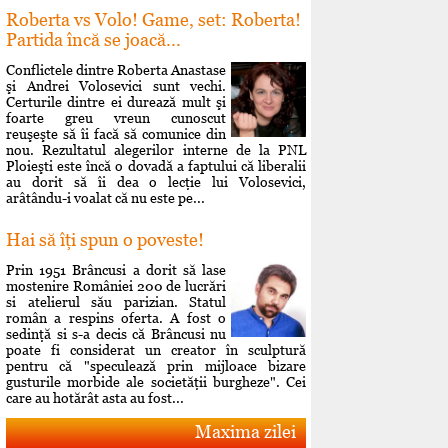
Roberta vs Volo! Game, set: Roberta!
Partida încă se joacă...
Conflictele dintre Roberta Anastase
şi Andrei Volosevici sunt vechi.
Certurile dintre ei durează mult şi
foarte greu vreun cunoscut
reuşeşte să îi facă să comunice din
nou. Rezultatul alegerilor interne de la PNL
Ploieşti este încă o dovadă a faptului că liberalii
au dorit să îi dea o lecţie lui Volosevici,
arâtându-i voalat că nu este pe...
Hai să îţi spun o poveste!
Prin 1951 Brâncusi a dorit să lase
mostenire României 200 de lucrări
si atelierul său parizian. Statul
român a respins oferta. A fost o
sedinţă si s-a decis că Brâncusi nu
poate fi considerat un creator în sculptură
pentru că "speculează prin mijloace bizare
gusturile morbide ale societăţii burgheze". Cei
care au hotărât asta au fost...
Maxima zilei