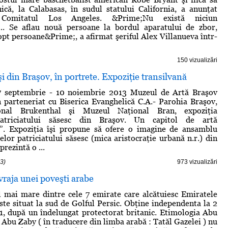
că, la Calabasas, în sudul statului California, a anunţat
 Comitatul Los Angeles. &Prime;Nu există niciun
r... Se aflau nouă persoane la bordul aparatului de zbor,
 opt persoane&Prime;⁣, a afirmat şeriful Alex Villanueva într-
150 vizualizări
şi din Braşov, în portrete. Expoziţie transilvană
7 septembrie - 10 noiembrie 2013 Muzeul de Artă Braşov
n parteneriat cu Biserica Evanghelică C.A.- Parohia Braşov,
nal Brukenthal şi Muzeul Naţional Bran, expoziţia
patriciatului săsesc din Braşov. Un capitol de artă
ă”. Expoziţia îşi propune să ofere o imagine de ansamblu
elor patriciatului săsesc (mica aristocraţie urbană n.r.) din
prezintă o ...
3)
973 vizualizări
raja unei poveşti arabe
 mai mare dintre cele 7 emirate care alcătuiesc Emiratele
ste situat la sud de Golful Persic. Obţine independenta la 2
, după un îndelungat protectorat britanic. Etimologia Abu
 Abu Zaby ( în traducere din limba arabă : Tatăl Gazelei ) nu