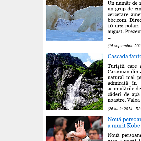
Un număr de 1
un grup de cin
cercetare ame
bbc.com. Direc
10 urşi polari 
august. Prezenţ
...
(15 septembrie 201
Cascada fant
Turiştii care
Caraiman din a
natural mai p
admirată în 
acumulările de 
căderi de apă 
noastre. Valea .
(26 iunie 2014 - 
Nouă persoane
a murit Kobe
Nouă persoane 
care a murit f