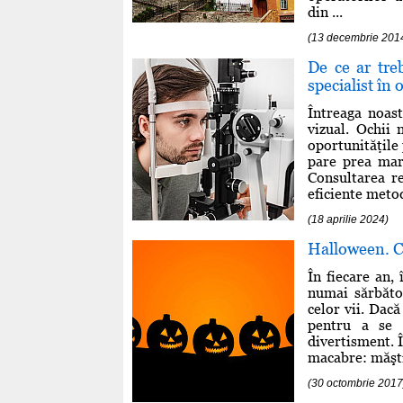
din ...
(13 decembrie 201
De ce ar treb
specialist în
Întreaga noast
vizual. Ochii
oportunităţile 
pare prea mar
Consultarea r
eficiente metode
(18 aprilie 2024)
Halloween. C
În fiecare an,
numai sărbăto
celor vii. Dac
pentru a se 
divertisment. 
macabre: măşti,
(30 octombrie 2017