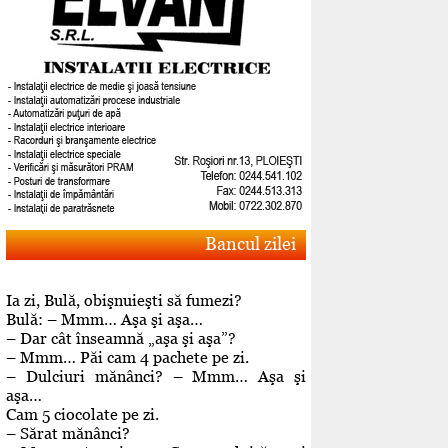
Bancul zilei
Ia zi, Bulă, obişnuieşti să fumezi?
Bulă: – Mmm… Aşa şi aşa…
– Dar cât înseamnă „aşa şi aşa”?
– Mmm… Păi cam 4 pachete pe zi.
– Dulciuri mănânci? – Mmm… Aşa şi
aşa…
Cam 5 ciocolate pe zi.
– Sărat mănânci?