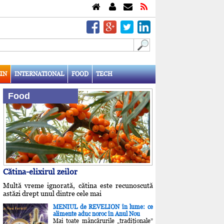
IN
INTERNATIONAL
FOOD
TECH
Food
Cătina-elixirul zeilor
Multă vreme ignorată, cătina este recunoscută
astăzi drept unul dintre cele mai
MENIUL de REVELION în lume: ce
alimente aduc noroc în Anul Nou
Mai toate mâncărurile „tradiţionale”