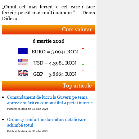
„Omul cel mai fericit e cel care-i face
fericiţi pe cât mai mulţi oameni.” — Denis
Diderot
Curs valutar
6 martie 2026
EURO = 5.0941 RON
USD = 4.3981 RON
GBP = 5.8664 RON
Top articole
Comandament de lucru la Guvern pe tema
aprovizionării cu combustibil a pieţei interne
Publicat la data de 31 iulie 2026
Ordine şi confort in dormitor: detalii care
schimbă totul
Publicat la data de 30 iulie 2026