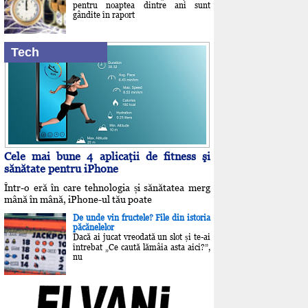
pentru noaptea dintre ani sunt
gândite în raport
Tech
Cele mai bune 4 aplicaţii de fitness şi
sănătate pentru iPhone
Într-o eră în care tehnologia și sănătatea merg
mână în mână, iPhone-ul tău poate
De unde vin fructele? File din istoria
păcănelelor
Dacă ai jucat vreodată un slot și te-ai
întrebat „Ce caută lămâia asta aici?”,
nu