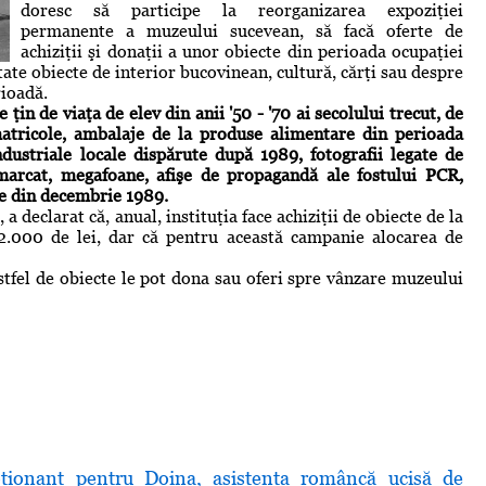
doresc să participe la reorganizarea expoziţiei
permanente a muzeului sucevean, să facă oferte de
achiziţii şi donaţii a unor obiecte din perioada ocupaţiei
tate obiecte de interior bucovinean, cultură, cărţi sau despre
ioadă.
ţin de viaţa de elev din anii '50 - '70 ai secolului trecut, de
atricole, ambalaje de la produse alimentare din perioada
ndustriale locale dispărute după 1989, fotografii legate de
marcat, megafoane, afişe de propagandă ale fostului PCR,
le din decembrie 1989.
 declarat că, anual, instituţia face achiziţii de obiecte de la
2.000 de lei, dar că pentru această campanie alocarea de
stfel de obiecte le pot dona sau oferi spre vânzare muzeului
ionant pentru Doina, asistenta româncă ucisă de