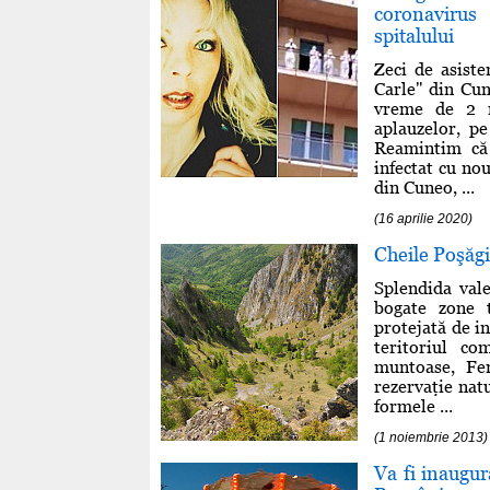
coronavirus 
spitalului
Zeci de asiste
Carle" din Cune
vreme de 2 m
aplauzelor, p
Reamintim că 
infectat cu no
din Cuneo, ...
(16 aprilie 2020)
Cheile Poşăgii
Splendida val
bogate zone t
protejată de in
teritoriul c
muntoase, Fer
rezervaţie nat
formele ...
(1 noiembrie 2013)
Va fi inaugur