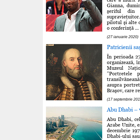
Gianna, dumini
şeriful din
supravieţuito
pilotul şi alte
o conferinţă ...
(27 ianuarie 2020)
Patricienii sa
În perioada 2
organizează, î
Muzeul Naţio
”Portretele 
transilvănean
asupra portret
Braşov, care re
(17 septembrie 201
Abu Dhabi – v
Abu Dhabi, cel
Arabe Unite, e
decembrie 1971
Dhabi-ului sau