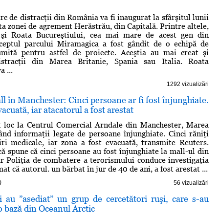
c de distracţii din România va fi inaugurat la sfârşitul lunii
ta zonei de agrement Herăstrău, din Capitală. Printre altele,
 şi Roata Bucureştiului, cea mai mare de acest gen din
eptul parcului Miramagica a fost gândit de o echipă de
umită pentru astfel de proiecte. Aceştia au mai creat şi
stracţii din Marea Britanie, Spania sau Italia. Roata
 ...
1292 vizualizări
ll în Manchester: Cinci persoane ar fi fost înjunghiate.
acuată, iar atacatorul a fost arestat
t loc la Centrul Comercial Arndale din Manchester, Marea
tând informaţii legate de persoane înjunghiate. Cinci răniţi
iri medicale, iar zona a fost evacuată, transmite Reuters.
că spune că cinci persoane au fost înjunghiate la mall-ul din
r Poliţia de combatere a terorismului conduce investigaţia
mat că autorul. un bărbat în jur de 40 de ani, a fost arestat ...
)
56 vizualizări
i au ”asediat” un grup de cercetători ruşi, care s-au
-o bază din Oceanul Arctic