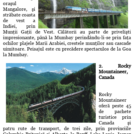
oraşul
Mangalore, şi
străbate coasta
de vest a
Indiei, prin
Munţii Gaţii de Vest. Călătorii au parte de privelişti
impresionante, până la Mumbay perindându-li-se prin faţa
ochilor plajele Marii Arabiei, crestele munţilor sau cascade
uimitoare. Peisajul este cu precădere spectaculos de la Goa
la Mumbay.
2. Rocky
Mountaineer,
Canada
Rocky
Mountaineer
oferă peste 45
de pachete
turistice prin
Canada şi
patru rute de transport, de trei zile, prin provinciile