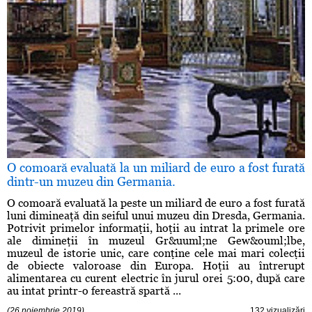
O comoară evaluată la un miliard de euro a fost furată
dintr-un muzeu din Germania.
O comoară evaluată la peste un miliard de euro a fost furată
luni dimineaţă din seiful unui muzeu din Dresda, Germania.
Potrivit primelor informaţii, hoţii au intrat la primele ore
ale dimineţii în muzeul Gr&uuml;ne Gew&ouml;lbe,
muzeul de istorie unic, care conţine cele mai mari colecţii
de obiecte valoroase din Europa. Hoţii au întrerupt
alimentarea cu curent electric în jurul orei 5:00, după care
au intat printr-o fereastră spartă ...
(26 noiembrie 2019)
132 vizualizări