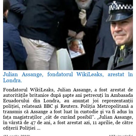
Julian Assange, fondatorul WikiLeaks, arestat în
Londra.
Fondatorul WikiLeaks, Julian Assange, a fost arestat de
autorităţile britanice după şapte ani petrecuţi în Ambasada
Ecuadorului din Londra, au anunţat joi reprezentanţii
poliţiei, relatează BBC şi Reuters. Poliţia Metropolitană a
transmis că Assange a fost luat în custodie şi va fi adus în
faţa magistraţilor „cât de curând posibil”. „Julian Assange,
în vârstă de 47 de ani, a fost arestat azi, 11 aprilie, de către
ofiţerii Poliţiei ...