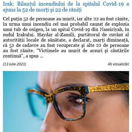
Irak: Bilanţul incendiului de la spitalul Covid-19 a
ajuns la 52 de morţi şi 22 de răniţi
Cel puţin 52 de persoane au murit, iar alte 22 au fost rănite,
în urma unui incendiu cel mai probabil cauzat de explozia
unui tub de oxigen, la un spital Covid-19 din Nassiriyah, în
sudul Irakului. Haydar al-Zamili, purtătorul de cuvânt al
autorităţii locale de sănătate, a declarat, marţi dimineaţă,
că 52 de cadavre au fost recuperate şi alte 22 de persoane
au fost rănite. "Victimele au murit de arsuri şi căutările
continuă", a spus ...
(13 iulie 2021)
46 vizualizări