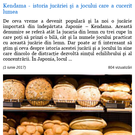
Kendama - istoria jucăriei şi a jocului care a cucerit
lumea
De ceva vreme a devenit populară şi la noi o jucărie
importată din îndepărtata Japonie – Kendama. Această
denumire se referă atât la jucaria din lemn cu trei cupe în
care poţi să prinzi o bilă, cât şi la numele jocului practicat
cu această jucărie din lemn. Dar poate ar fi interesant să
ştim şi ceva despre istoria acestei jucării şi a jocului în sine
care dincolo de distracţie dezvoltă simţul echilibrului şi al
concentrării. În Japonia, locul ...
(1 iunie 2017)
804 vizualizări