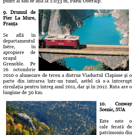
punct al său se află la 2.033 m, Pasul Oberalp.
9. Drumul de
Fier La Mure,
Franţa
Se află în
departamentul
Isère, în
apropiere de
oraşul
Grenoble. Pe
26 octombrie
2010 o alunecare de teren a distrus Viaductul Clapisse şi o
parte din intrarea într-un tunel, astfel că s-a întrerupt
circulaţia pentru întreg anul 2011, dar şi în 2012. Ruta are o
lungime de 30 km.
10. Conway
Scenic, SUA
Este este o
cale ferată de
patrimoniu din