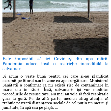
Este imposibil să iei Covid-19 din apa mării.
Pandemia aduce însă o restricţie incredibilă la
salvamari
Şi acum o veste bună pentru cei care şi-au planificat
excursii pe litoral sau în zone cu ape curgătoare. Ministerul
Sănătăţii a confirmat că nu există risc de contaminare în
mare sau în râuri. Însă, salvamarii îşi vor modifica
procedurile de resuscitare. Nu mai au voie să facă respiraţie
gura la gură. Pe de altă parte, medicii atrag atenţia că
trebuie păstrată distanţarea socială de cel puţin un metru şi
jumătate, în apă sau pe plajă, ...