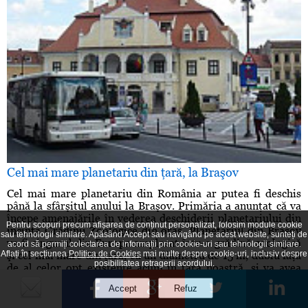
Cel mai mare planetariu din ţară, la Braşov
Cel mai mare planetariu din România ar putea fi deschis
până la sfârşitul anului la Braşov. Primăria a anunţat că va
începe amenajările în vederea deschiderii planetariului din
Pentru scopuri precum afișarea de conținut personalizat, folosim module cookie
incinta Grădinii Zoologice din oraş. Planetariul din Braşov
sau tehnologii similare. Apăsând Accept sau navigând pe acest website, sunteți de
va fi singurul din Europa amplasat într-o grădină zoologică
acord să permiți colectarea de informații prin cookie-uri sau tehnologii similare.
Aflați în secțiunea
Politica de Cookies
mai multe despre cookie-uri, inclusiv despre
şi cel mai mare din ţară, cu un diametru de 15 m, dublu faţă
posibilitatea retragerii acordului.
de al celor opt existente acum în ţara noastră, şi va avea
100 de locuri. În plus, va ...
(18 martie 2015)
168 vizualizări