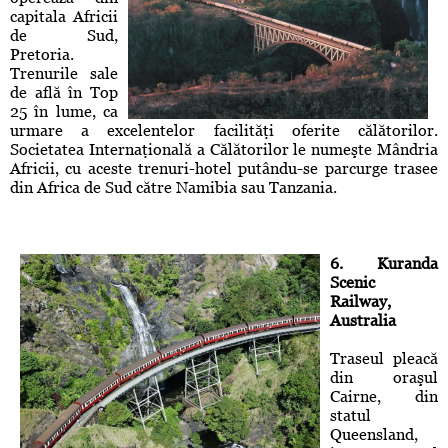
capitala Africii
de Sud,
Pretoria.
Trenurile sale
de află în Top
25 în lume, ca
urmare a excelentelor facilităţi oferite călătorilor.
Societatea Internaţională a Călătorilor le numeşte Mândria
Africii, cu aceste trenuri-hotel putându-se parcurge trasee
din Africa de Sud către Namibia sau Tanzania.
6. Kuranda
Scenic
Railway,
Australia
Traseul pleacă
din oraşul
Cairne, din
statul
Queensland,