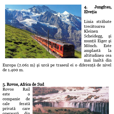
4. Jungfrau,
Elveţia
Linia străbate
trecătoarea
Kleinen
Scheidegg, şi
munţii Eiger şi
Mönch. Este
amplastă la
altitudinea cea
mai înaltă din
Europa (2.061 m) şi urcă pe traseul ei o diferenţă de nivel
de 1.400 m.
5. Rovos, Africa de Sud
Rovos Rail
este o
companie de
cale ferată
privată care
operează din