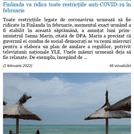
Finlanda va ridica toate restricţiile anti-COVID-19 în
februarie
Toate restricţiile legate de coronavirus urmează să fie
ridicate în Finlanda în februarie, momentul exact urmând a
fi stabilit în această săptămână, a anunţat luni prim-
ministrul Sanna Marin, citată de DPA. Marin a precizat că
guvernul ei condus de social-democraţi se va reuni miercuri
pentru a elabora un plan de anulare a regulilor, potrivit
televiziunii naţionale YLE. Unele măsuri urmează deja să
fie relaxate. De exemplu, începând de ...
(1 februarie 2022)
46 vizualizări