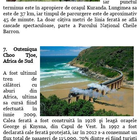
iar punctul
terminus este în apropiere de oraşul Kuranda. Lungimea sa
este de 37 km, iar timpul de parcurgere este de aproximativ
45 de minute. La doar câţiva metri de linia ferată se află
cascade spectaculoase, parte a Parcului Naţional Cheile
Barron.
7. Outeniqua
Choo Tjoe,
Africa de Sud
A fost ultimul
tren de
călători cu
aburi din
Africa, ultima
sa cursă fiind
efectuată în
iunie 2009.
Calea ferată a fost construită în 1928 şi leagă oraşele
George şi Knysna, din Capul de Vest. În 1992 a fost
declarată cale ferată protejată, iar în 2012 s-a consemnat un
flux total de pasageri de 115.000, 70% dintre ei fiind turişti