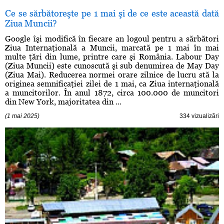
Ce se sărbătoreşte pe 1 mai şi de ce este această dată
Ziua Muncii?
Google îşi modifică în fiecare an logoul pentru a sărbători
Ziua Internaţională a Muncii, marcată pe 1 mai în mai
multe ţări din lume, printre care şi România. Labour Day
(Ziua Muncii) este cunoscută şi sub denumirea de May Day
(Ziua Mai). Reducerea normei orare zilnice de lucru stă la
originea semnificaţiei zilei de 1 mai, ca Ziua internaţională
a muncitorilor. În anul 1872, circa 100.000 de muncitori
din New York, majoritatea din ...
(1 mai 2025)
334 vizualizări