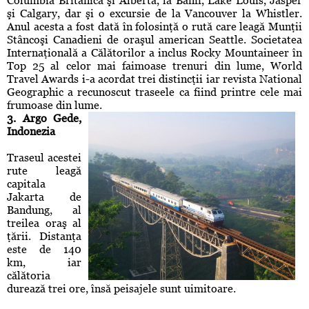
Columbia Britanică şi Alberta, la Banff, Lake Louis, Jasper
şi Calgary, dar şi o excursie de la Vancouver la Whistler.
Anul acesta a fost dată în folosinţă o rută care leagă Munţii
Stâncoşi Canadieni de oraşul american Seattle. Societatea
Internaţională a Călătorilor a inclus Rocky Mountaineer în
Top 25 al celor mai faimoase trenuri din lume, World
Travel Awards i-a acordat trei distincţii iar revista National
Geographic a recunoscut traseele ca fiind printre cele mai
frumoase din lume.
3. Argo Gede,
Indonezia
Traseul acestei
rute leagă
capitala
Jakarta de
Bandung, al
treilea oraş al
ţării. Distanţa
este de 140
km, iar
călătoria
durează trei ore, însă peisajele sunt uimitoare.