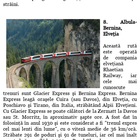
străini.
8. Albula-
Bernina,
Elveţia
Această rută
este operată
de compania
elveţiană
Rhaetian
Railway, iar
cele mai
cunoscute
trenuri sunt Glacier Express şi Bernina Express. Bernina
Express leagă oraşele Cuira (sau Davos), din Elveţia, cu
Poschiavo şi Tirano, din Italia, străbătând Alpii Elveţieni.
Cu Glacier Express se poate călători de la Zermatt la Davos
sau St. Morritz, în aproximativ şapte ore. A fost dat în
folosinţă în anul 1930 şi este considerat a fi "trenul expres
cel mai lenti din lume", cu o viteză medie de 36 km/oră.
Străbate 291 de poduri şi 91 de tuneluri, iar cel mai înalt