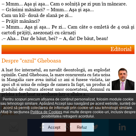
– Mmm… Aşa şi aşa… Cam o solniţă pe zi pun în mâncare.
– Grăsimi mănânci? – Mmm… Aşa şi aşa…
Cam un kil- două de slană pe zi…
– Prăjit mănânci?
– Mmm… Aşa şi aşa… Pe zi… Cam câte o omletă de 4 ouă şi
cartofi prăjiţi, asezonaţi cu cârnaţi
.– Aha… Dar de băut, bei? – A, da! De băut, beau!
Editorial
Despre "cazul" Gheboasa
A luat foc internetul, au navalit deontologii, au explodat
opiniile. Cazul Gheboasa, la mare concurenta cu fata ucisa
in Mangalia care avea initial 12 ani si fusese violata, iar
apoi 18 si ucisa de colega de camera In fapt, un produs al
gradului de cultura aferent unor concetateni, domnul cu
pricina a fost lasat sa evolueze intr-o siluire a...
Pentru scopuri precum afișarea de conținut personalizat, folosim module cookie
sau tehnologii similare. Apăsând Accept sau navigând pe acest website, sunteți de
Roberta vs Volo! Game, set: Roberta! Partida încă se
acord să permiți colectarea de informații prin cookie-uri sau tehnologii similare.
joacă...
Aflați în secțiunea
Politica de Cookies
mai multe despre cookie-uri, inclusiv despre
posibilitatea retragerii acordului.
Conflictele dintre Roberta Anastase şi Andrei Volosevici
sunt vechi. Certurile dintre ei durează mult şi foarte greu
vreun cunoscut reuşeşte să îi facă să comunice din nou.