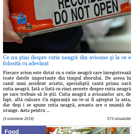
Ce nu ştiai despre cutia neagră din avioane şi la ce e
folosită cu adevărat
Fiecare avion este dotat cu o cutie neagră care înregistrează
toate datele importante din timpul zborului. De aceea în
cazul unui accident aviatic, specialiştii caută prima oară
cutia neagră. Iată o listă cu cinci secrete despre cutia neagră
pe care trebuie să le ştii. Cutia neagră a avioanelor are, de
fapt, altă culoare Cu siguranţă nu te-ai fi aşteptat la asta,
dar deşi i se spune cutia neagră, aceasta are o nuanţă de
orange. Asta pentru ...
(3 octombrie 2019)
573 vizualizări
Food