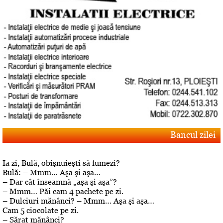
Bancul zilei
Ia zi, Bulă, obişnuieşti să fumezi?
Bulă: – Mmm… Aşa şi aşa…
– Dar cât înseamnă „aşa şi aşa”?
– Mmm… Păi cam 4 pachete pe zi.
– Dulciuri mănânci? – Mmm… Aşa şi aşa…
Cam 5 ciocolate pe zi.
– Sărat mănânci?