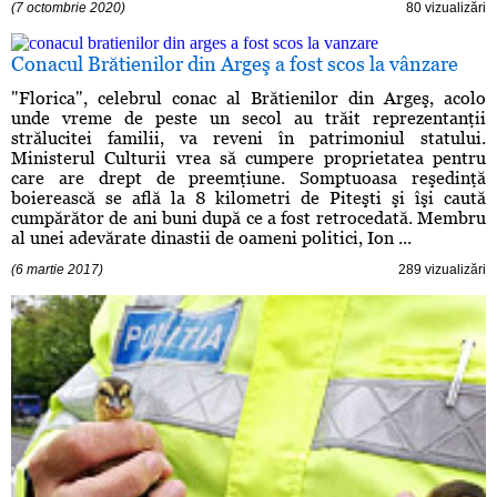
(7 octombrie 2020)
80 vizualizări
Conacul Brătienilor din Argeş a fost scos la vânzare
"Florica", celebrul conac al Brătienilor din Argeş, acolo
unde vreme de peste un secol au trăit reprezentanţii
strălucitei familii, va reveni în patrimoniul statului.
Ministerul Culturii vrea să cumpere proprietatea pentru
care are drept de preemţiune. Somptuoasa reşedinţă
boierească se află la 8 kilometri de Piteşti şi îşi caută
cumpărător de ani buni după ce a fost retrocedată. Membru
al unei adevărate dinastii de oameni politici, Ion ...
(6 martie 2017)
289 vizualizări