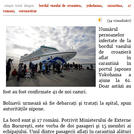
,
,
,
citeşte totul despre:
bordul vasului de croaziera
yokohama
carantina
17
,
romani
coronavirus
(54 vizualizări)
Numărul
persoanelor
infectate de la
bordul vasului
de croazieră
aflat în
carantină în
portul japonez
Yokohama a
ajuns la 61.
Doar astăzi au
fost au fost confirmate 41 de noi cazuri.
Bolnavii urmează să fie debarcaţi şi trataţi la spital, spun
autorităţile nipone.
La bord sunt şi 17 români. Potrivit Ministerului de Externe
din Bucureşti, este vorba de doi pasageri şi 15 membri ai
echipajului. Unul dintre pasagerii aflaţi în carantină alături