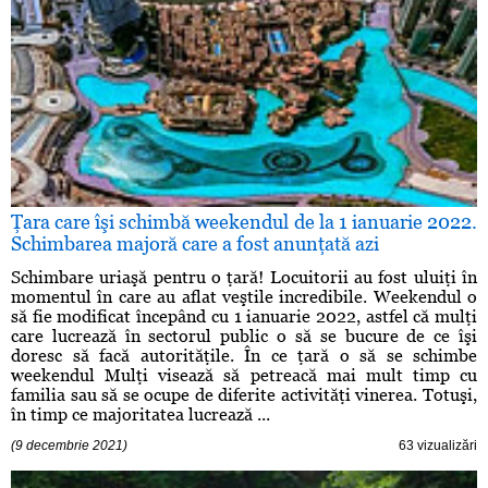
Ţara care îşi schimbă weekendul de la 1 ianuarie 2022.
Schimbarea majoră care a fost anunţată azi
Schimbare uriaşă pentru o ţară! Locuitorii au fost uluiţi în
momentul în care au aflat veştile incredibile. Weekendul o
să fie modificat începând cu 1 ianuarie 2022, astfel că mulţi
care lucrează în sectorul public o să se bucure de ce îşi
doresc să facă autorităţile. În ce ţară o să se schimbe
weekendul Mulţi visează să petreacă mai mult timp cu
familia sau să se ocupe de diferite activităţi vinerea. Totuşi,
în timp ce majoritatea lucrează ...
(9 decembrie 2021)
63 vizualizări