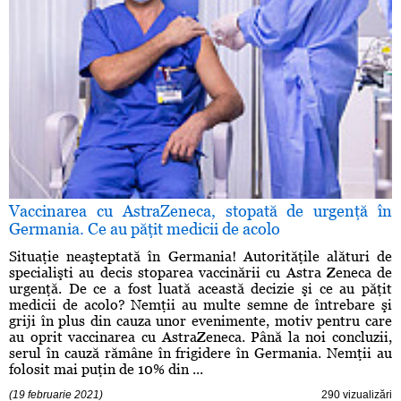
Vaccinarea cu AstraZeneca, stopată de urgenţă în
Germania. Ce au păţit medicii de acolo
Situaţie neaşteptată în Germania! Autorităţile alături de
specialişti au decis stoparea vaccinării cu Astra Zeneca de
urgenţă. De ce a fost luată această decizie şi ce au păţit
medicii de acolo? Nemţii au multe semne de întrebare şi
griji în plus din cauza unor evenimente, motiv pentru care
au oprit vaccinarea cu AstraZeneca. Până la noi concluzii,
serul în cauză rămâne în frigidere în Germania. Nemţii au
folosit mai puţin de 10% din ...
(19 februarie 2021)
290 vizualizări