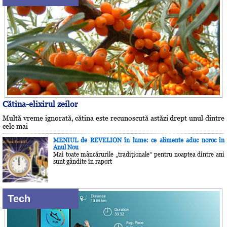
Cătina-elixirul zeilor
Multă vreme ignorată, cătina este recunoscută astăzi drept unul dintre
cele mai
MENIUL de REVELION în lume: ce alimente aduc noroc în
Anul Nou
Mai toate mâncărurile „tradiţionale” pentru noaptea dintre ani
sunt gândite în raport
Tech