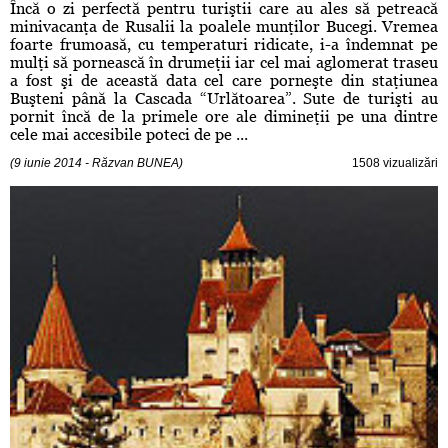
Încă o zi perfectă pentru turiştii care au ales să petreacă
minivacanţa de Rusalii la poalele munţilor Bucegi. Vremea
foarte frumoasă, cu temperaturi ridicate, i-a îndemnat pe
mulţi să pornească în drumeţii iar cel mai aglomerat traseu
a fost şi de această data cel care porneşte din staţiunea
Buşteni până la Cascada “Urlătoarea”. Sute de turişti au
pornit încă de la primele ore ale dimineţii pe una dintre
cele mai accesibile poteci de pe ...
(9 iunie 2014 - Răzvan BUNEA)
1508 vizualizări