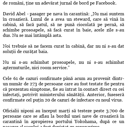
de români, ţine un adevărat jurnal de bord pe Facebook.
David Abel - pasager pe nava în carantină: „Nu mai suntem
în croazieră. Luxul de a avea un steward, care să vină în
cabină, să facă patul, să ne pună ciocolată pe pernă, să
schimbe prosoapele, să facă curat în baie, acele zile s-au
dus. Nu se mai întâmplă asta.
Noi trebuie să ne facem curat în cabină, dar nu ni s-au dat
soluţii de curăţat baia.
Nu ni s-au schimbat prosoapele, nu ni s-au schimbat
aşternuturile, nici room service.”
Cele 61 de cazuri confirmate până acum au provenit dintr-
un număr de 273 de persoane care au fost testate fie pentru
că prezentau simptome, fie au intrat în contact direct cu cei
infectaţi, potrivit ministerului sănătăţii. Anterior, fuseseră
confirmate cel puţin 20 de cazuri de infectare cu noul virus.
Oficialii niponi au început marţi să testeze peste 3.700 de
persoane care se aflau la bordul unei nave de croazieră în
carantină în apropierea portului Yokohama, după ce un
pasager al vasului a fost depistat cu coronavirus.