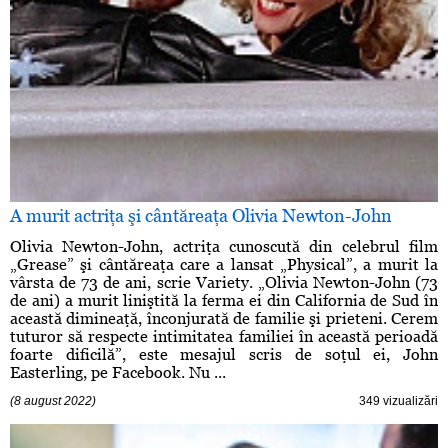
A murit actriţa şi cântăreaţa Olivia Newton-John
Olivia Newton-John, actriţa cunoscută din celebrul film
„Grease” şi cântăreaţa care a lansat „Physical”, a murit la
vârsta de 73 de ani, scrie Variety. „Olivia Newton-John (73
de ani) a murit liniştită la ferma ei din California de Sud în
această dimineaţă, înconjurată de familie şi prieteni. Cerem
tuturor să respecte intimitatea familiei în această perioadă
foarte dificilă”, este mesajul scris de soţul ei, John
Easterling, pe Facebook. Nu ...
(8 august 2022)
349 vizualizări