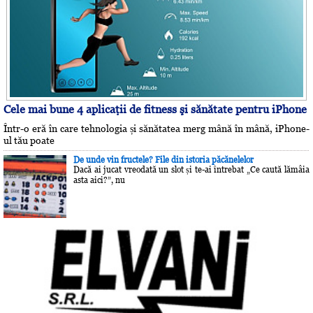
Cele mai bune 4 aplicaţii de fitness şi sănătate pentru iPhone
Într-o eră în care tehnologia și sănătatea merg mână în mână, iPhone-
ul tău poate
De unde vin fructele? File din istoria păcănelelor
Dacă ai jucat vreodată un slot și te-ai întrebat „Ce caută lămâia
asta aici?”, nu