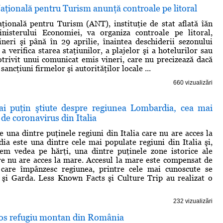
aţională pentru Turism anunţă controale pe litoral
ţională pentru Turism (ANT), instituţie de stat aflată îăn
nisterului Economiei, va organiza controale pe litoral,
neri şi până în 29 aprilie, înaintea deschiderii sezonului
 a verifica starea staţiunilor, a plajelor şi a hotelurilor sau
otrivit unui comunicat emis vineri, care nu precizează dacă
sancţiuni firmelor şi autorităţilor locale ...
660 vizualizări
ai puţin ştiute despre regiunea Lombardia, cea mai
 de coronavirus din Italia
 una dintre puţinele regiuni din Italia care nu are acces la
a este una dintre cele mai populate regiuni din Italia şi,
m vedea pe hărţi, una dintre puţinele zone istorice ale
are nu are acces la mare. Accesul la mare este compensat de
e care împânzesc regiunea, printre cele mai cunoscute se
i Garda. Less Known Facts şi Culture Trip au realizat o
232 vizualizări
os refugiu montan din România