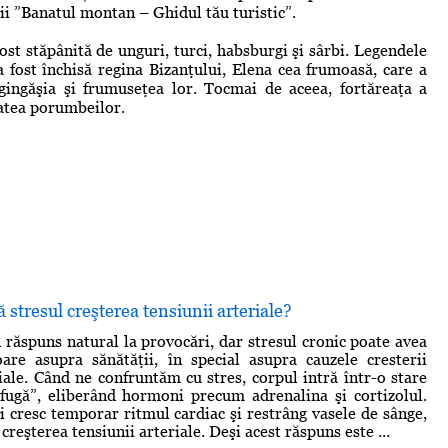
nii ”Banatul montan – Ghidul tău turistic”.
st stăpânită de unguri, turci, habsburgi şi sârbi. Legendele
a fost închisă regina Bizanţului, Elena cea frumoasă, care a
gingăşia şi frumuseţea lor. Tocmai de aceea, fortăreaţa a
atea porumbeilor.
stresul creşterea tensiunii arteriale?
n răspuns natural la provocări, dar stresul cronic poate avea
are asupra sănătăţii, în special asupra cauzele cresterii
riale. Când ne confruntăm cu stres, corpul intră într-o stare
fugă”, eliberând hormoni precum adrenalina şi cortizolul.
 cresc temporar ritmul cardiac şi restrâng vasele de sânge,
 creşterea tensiunii arteriale. Deşi acest răspuns este ...