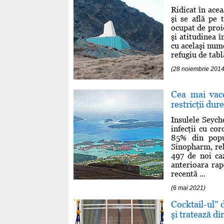
Ridicat în ace
şi se află pe 
ocupat de proi
şi atitudinea 
cu acelaşi nume
refugiu de tabl
(28 noiembrie 2014
Cea mai vacc
restricţii du
Insulele Seych
infecţii cu cor
85% din popul
Sinopharm, rel
497 de noi ca
anterioara rap
recentă ...
(6 mai 2021)
Cocktail-ul” 
şi tratează di