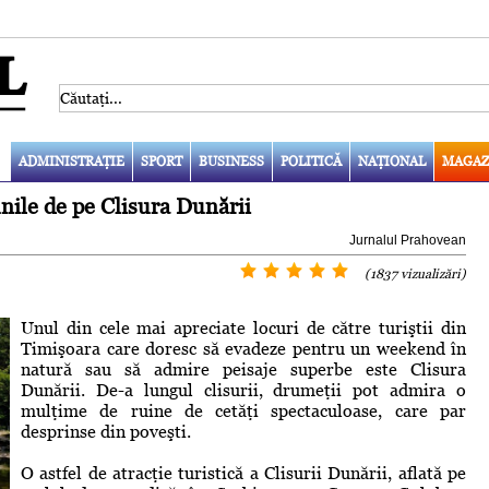
ADMINISTRAŢIE
SPORT
BUSINESS
POLITICĂ
NAŢIONAL
MAGAZ
nile de pe Clisura Dunării
Jurnalul Prahovean
(1837 vizualizări)
Unul din cele mai apreciate locuri de către turiştii din
Timişoara care doresc să evadeze pentru un weekend în
natură sau să admire peisaje superbe este Clisura
Dunării. De-a lungul clisurii, drumeţii pot admira o
mulţime de ruine de cetăţi spectaculoase, care par
desprinse din poveşti.
O astfel de atracţie turistică a Clisurii Dunării, aflată pe