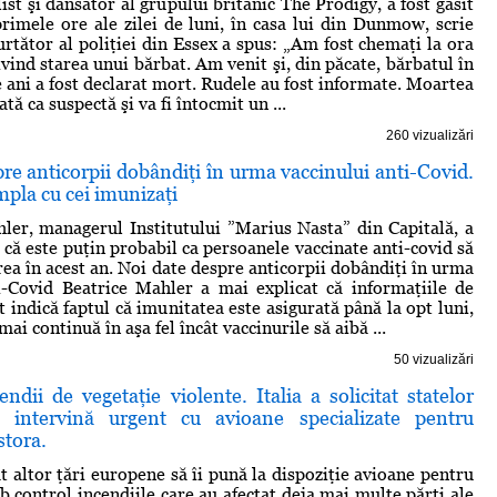
list şi dansator al grupului britanic The Prodigy, a fost găsit
 primele ore ale zilei de luni, în casa lui din Dunmow, scrie
rtător al poliţiei din Essex a spus: „Am fost chemaţi la ora
ivind starea unui bărbat. Am venit şi, din păcate, bărbatul în
e ani a fost declarat mort. Rudele au fost informate. Moartea
ată ca suspectă şi va fi întocmit un ...
260 vizualizări
re anticorpii dobândiţi în urma vaccinului anti-Covid.
mpla cu cei imunizaţi
ler, managerul Institutului ”Marius Nasta” din Capitală, a
 că este puţin probabil ca persoanele vaccinate anti-covid să
rea în acest an. Noi date despre anticorpii dobândiţi în urma
i-Covid Beatrice Mahler a mai explicat că informaţiile de
 indică faptul că imunitatea este asigurată până la opt luni,
mai continuă în aşa fel încât vaccinurile să aibă ...
50 vizualizări
endii de vegetaţie violente. Italia a solicitat statelor
 intervină urgent cu avioane specializate pentru
stora.
tat altor ţări europene să îi pună la dispoziţie avioane pentru
b control incendiile care au afectat deja mai multe părţi ale