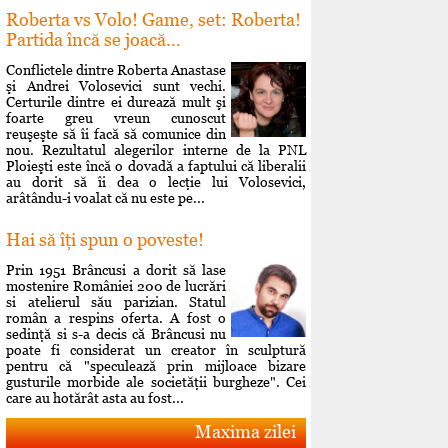
Roberta vs Volo! Game, set: Roberta!
Partida încă se joacă...
Conflictele dintre Roberta Anastase
şi Andrei Volosevici sunt vechi.
Certurile dintre ei durează mult şi
foarte greu vreun cunoscut
reuşeşte să îi facă să comunice din
nou. Rezultatul alegerilor interne de la PNL
Ploieşti este încă o dovadă a faptului că liberalii
au dorit să îi dea o lecţie lui Volosevici,
arâtându-i voalat că nu este pe...
Hai să îţi spun o poveste!
Prin 1951 Brâncusi a dorit să lase
mostenire României 200 de lucrări
si atelierul său parizian. Statul
român a respins oferta. A fost o
sedinţă si s-a decis că Brâncusi nu
poate fi considerat un creator în sculptură
pentru că "speculează prin mijloace bizare
gusturile morbide ale societăţii burgheze". Cei
care au hotărât asta au fost...
Maxima zilei