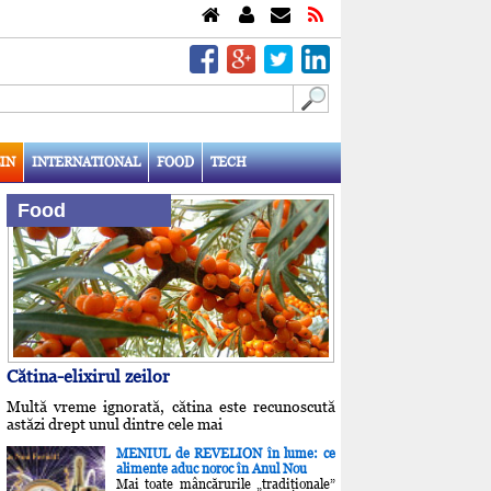
IN
INTERNATIONAL
FOOD
TECH
Food
Cătina-elixirul zeilor
Multă vreme ignorată, cătina este recunoscută
astăzi drept unul dintre cele mai
MENIUL de REVELION în lume: ce
alimente aduc noroc în Anul Nou
Mai toate mâncărurile „tradiţionale”