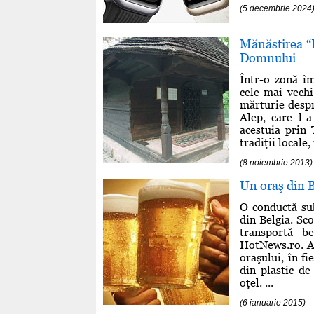
(5 decembrie 2024
Mănăstirea “
Domnului
Într-o zonă î
cele mai vechi
mărturie despr
Alep, care l-a
acestuia prin 
tradiţii locale
(8 noiembrie 2013)
Un oraş din B
O conductă sub
din Belgia. Sc
transportă b
HotNews.ro. Ap
oraşului, în fi
din plastic de
oţel. ...
(6 ianuarie 2015)