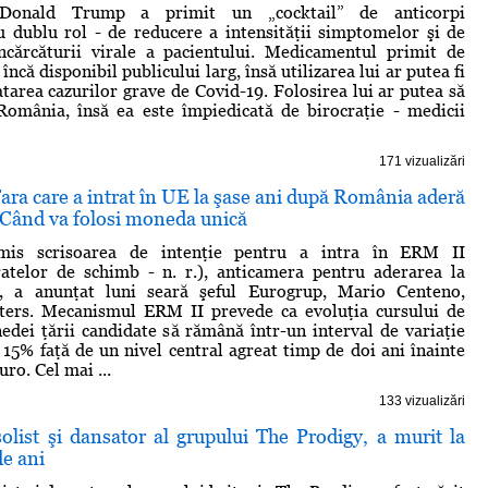
 Donald Trump a primit un „cocktail” de anticorpi
 dublu rol - de reducere a intensităţii simptomelor şi de
ncărcăturii virale a pacientului. Medicamentul primit de
ncă disponibil publicului larg, însă utilizarea lui ar putea fi
atarea cazurilor grave de Covid-19. Folosirea lui ar putea să
România, însă ea este împiedicată de birocraţie - medicii
171 vizualizări
 Ţara care a intrat în UE la şase ani după România aderă
 Când va folosi moneda unică
imis scrisoarea de intenţie pentru a intra în ERM II
atelor de schimb - n. r.), anticamera pentru aderarea la
, a anunţat luni seară şeful Eurogrup, Mario Centeno,
ters. Mecanismul ERM II prevede ca evoluţia cursului de
dei ţării candidate să rămână într-un interval de variaţie
15% faţă de un nivel central agreat timp de doi ani înainte
ro. Cel mai ...
133 vizualizări
solist şi dansator al grupului The Prodigy, a murit la
de ani