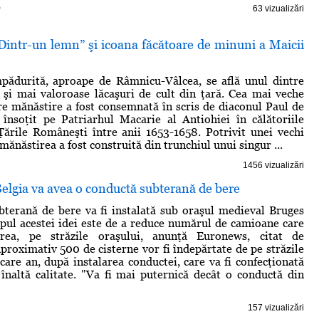
)
63 vizualizări
Dintr-un lemn” şi icoana făcătoare de minuni a Maicii
mpădurită, aproape de Râmnicu-Vâlcea, se află unul dintre
 şi mai valoroase lăcaşuri de cult din ţară. Cea mai veche
e mănăstire a fost consemnată în scris de diaconul Paul de
 însoţit pe Patriarhul Macarie al Antiohiei în călătoriile
Ţările Româneşti între anii 1653-1658. Potrivit unei vechi
, mănăstirea a fost construită din trunchiul unui singur ...
1456 vizualizări
elgia va avea o conductă subterană de bere
terană de bere va fi instalată sub oraşul medieval Bruges
opul acestei idei este de a reduce numărul de camioane care
erea, pe străzile oraşului, anunţă Euronews, citat de
roximativ 500 de cisterne vor fi îndepărtate de pe străzile
ecare an, după instalarea conductei, care va fi confecţionată
 înaltă calitate. "Va fi mai puternică decât o conductă din
157 vizualizări