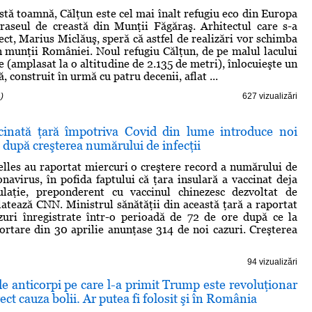
astă toamnă, Călţun este cel mai înalt refugiu eco din Europa
traseul de creastă din Munţii Făgăraş. Arhitectul care s-a
ect, Marius Miclăuş, speră că astfel de realizări vor schimba
în munţii României. Noul refugiu Călţun, de pe malul lacului
 (amplasat la o altitudine de 2.135 de metri), înlocuieşte un
ă, construit în urmă cu patru decenii, aflat ...
)
627 vizualizări
inată ţară împotriva Covid din lume introduce noi
re după creşterea numărului de infecţii
elles au raportat miercuri o creştere record a numărului de
onavirus, în pofida faptului că ţara insulară a vaccinat deja
aţie, preponderent cu vaccinul chinezesc dezvoltat de
atează CNN. Ministrul sănătăţii din această ţară a raportat
zuri înregistrate într-o perioadă de 72 de ore după ce la
ortare din 30 aprilie anunţase 314 de noi cazuri. Creşterea
94 vizualizări
de anticorpi pe care l-a primit Trump este revoluţionar
rect cauza bolii. Ar putea fi folosit şi în România