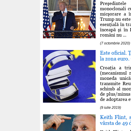
Preşedintele
monoclonali cu
micşorare a î
Trump nu este î
esenţială în tr
înceapă şi în 
români nu ...
(7 octombrie 2020)
Este oficial.
la zona euro.
Croaţia a tr
(mecanismul r
moneda unică
transmite Reu
schimb al mone
de plus/minus 
de adoptarea eu
(9 iulie 2019)
Keith Flint, 
vârsta de 49 