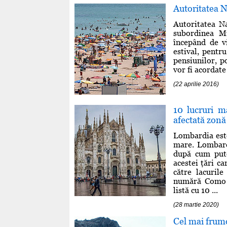
Autoritatea N
Autoritatea Na
subordinea Mi
începând de vi
estival, pentru
pensiunilor, p
vor fi acordate 
(22 aprilie 2016)
10 lucruri m
afectată zonă
Lombardia este
mare. Lombardi
după cum pute
acestei ţări c
către lacuril
numără Como ş
listă cu 10 ...
(28 martie 2020)
Cel mai frum