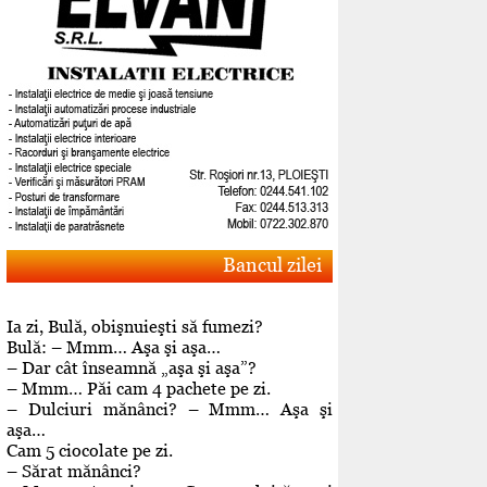
Bancul zilei
Ia zi, Bulă, obişnuieşti să fumezi?
Bulă: – Mmm… Aşa şi aşa…
– Dar cât înseamnă „aşa şi aşa”?
– Mmm… Păi cam 4 pachete pe zi.
– Dulciuri mănânci? – Mmm… Aşa şi
aşa…
Cam 5 ciocolate pe zi.
– Sărat mănânci?