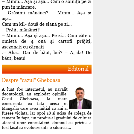
– Mmm… Aşa şi aşa… Cam o solniţă pe zi
pun în mâncare.
– Grăsimi mănânci? – Mmm… Aşa şi
aşa…
Cam un kil- două de slană pe zi…
– Prăjit mănânci?
– Mmm… Aşa şi aşa… Pe zi… Cam câte o
omletă de 4 ouă şi cartofi prăjiţi,
asezonaţi cu cârnaţi
.– Aha… Dar de băut, bei? – A, da! De
băut, beau!
Editorial
Despre "cazul" Gheboasa
A luat foc internetul, au navalit
deontologii, au explodat opiniile.
Cazul Gheboasa, la mare
concurenta cu fata ucisa in
Mangalia care avea initial 12 ani si
fusese violata, iar apoi 18 si ucisa de colega de
camera In fapt, un produs al gradului de cultura
aferent unor concetateni, domnul cu pricina a
fost lasat sa evolueze intr-o siluire a...