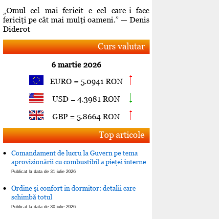
„Omul cel mai fericit e cel care-i face
fericiţi pe cât mai mulţi oameni.” — Denis
Diderot
Curs valutar
6 martie 2026
EURO = 5.0941 RON
USD = 4.3981 RON
GBP = 5.8664 RON
Top articole
Comandament de lucru la Guvern pe tema
aprovizionării cu combustibil a pieţei interne
Publicat la data de 31 iulie 2026
Ordine şi confort in dormitor: detalii care
schimbă totul
Publicat la data de 30 iulie 2026