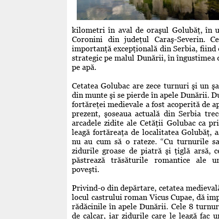
kilometri în aval de oraşul Golubăţ, în 
Coronini din judeţul Caraş-Severin. Ce
importanţă excepţională din Serbia, fiind 
strategic pe malul Dunării, în îngustimea d
pe apă.
Cetatea Golubac are zece turnuri şi un şa
din munte şi se pierde în apele Dunării. Du
for
tăreţei medievale a fost acoperită de a
prezent, şoseaua actuală din Serbia tre
arcadele zidite ale Cetăţii Golubac ca pri
leagă fortăreaţa de localitatea Golubăţ, as
nu au cum să o rateze. “Cu turnurile sa
zidurile groase de piatră şi ţiglă arsă, 
păstrează trăsăturile romantice ale u
poveşti.
Privind-o din depărtare, cetatea medievală
locul castrului roman Vicus Cupae, dă impr
rădăcinile în apele Dunării. Cele 8 turnur
de calcar, iar zidurile care le leagă fac u