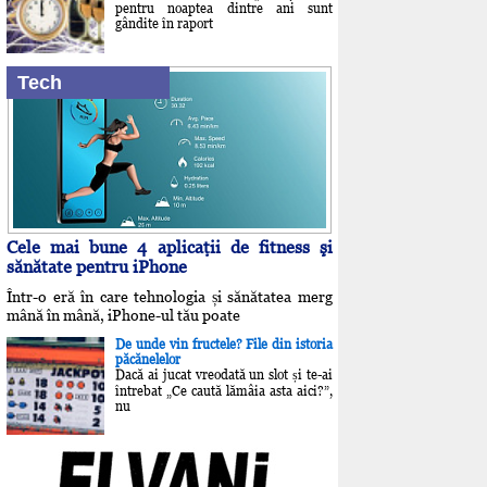
pentru noaptea dintre ani sunt
gândite în raport
Tech
Cele mai bune 4 aplicaţii de fitness şi
sănătate pentru iPhone
Într-o eră în care tehnologia și sănătatea merg
mână în mână, iPhone-ul tău poate
De unde vin fructele? File din istoria
păcănelelor
Dacă ai jucat vreodată un slot și te-ai
întrebat „Ce caută lămâia asta aici?”,
nu