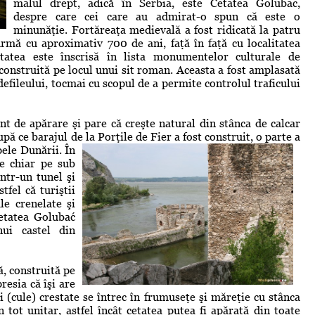
malul drept, adică în Serbia, este Cetatea Golubac,
despre care cei care au admirat-o spun că este o
minunăţie. Fortăreaţa medievală a fost ridicată la patru
urmă cu aproximativ 700 de ani, faţă în faţă cu localitatea
tatea este înscrisă în lista monumentelor culturale de
construită pe locul unui sit roman. Aceasta a fost amplasată
efileului, tocmai cu scopul de a permite controlul traficului
nt de apărare şi pare că creşte natural din stânca de calcar
pă ce barajul de la Porţile de Fier a fost construit, o parte a
pele Dunării. În
ce chiar pe sub
ntr-un tunel şi
tfel că turiştii
le crenelate şi
cetatea Golubać
nui castel din
, construită pe
esia că îşi are
i (cule) crestate se întrec în frumuseţe şi măreţie cu stânca
n tot unitar, astfel încât cetatea putea fi apărată din toate