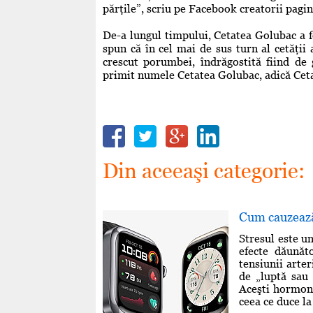
părţile”, scriu pe Facebook creatorii pagi
De-a lungul timpului, Cetatea Golubac a fo
spun că în cel mai de sus turn al cetăţii 
crescut porumbei, îndrăgostită fiind de 
primit numele Cetatea Golubac, adică Cet
Din aceeaşi categorie:
Cum cauzează 
Stresul este u
efecte dăunăto
tensiunii arte
de „luptă sau 
Aceşti hormoni
ceea ce duce la