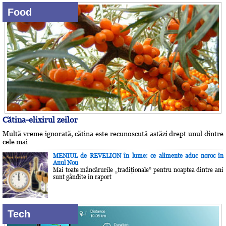
Food
Cătina-elixirul zeilor
Multă vreme ignorată, cătina este recunoscută astăzi drept unul dintre
cele mai
MENIUL de REVELION în lume: ce alimente aduc noroc în
Anul Nou
Mai toate mâncărurile „tradiţionale” pentru noaptea dintre ani
sunt gândite în raport
Tech