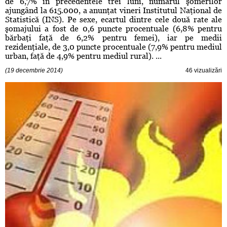
de 6,7% în precedentele trei luni, numărul şomerilor
ajungând la 615.000, a anunţat vineri Institutul Naţional de
Statistică (INS). Pe sexe, ecartul dintre cele două rate ale
şomajului a fost de 0,6 puncte procentuale (6,8% pentru
bărbaţi faţă de 6,2% pentru femei), iar pe medii
rezidenţiale, de 3,0 puncte procentuale (7,9% pentru mediul
urban, faţă de 4,9% pentru mediul rural). ...
(19 decembrie 2014)
46 vizualizări