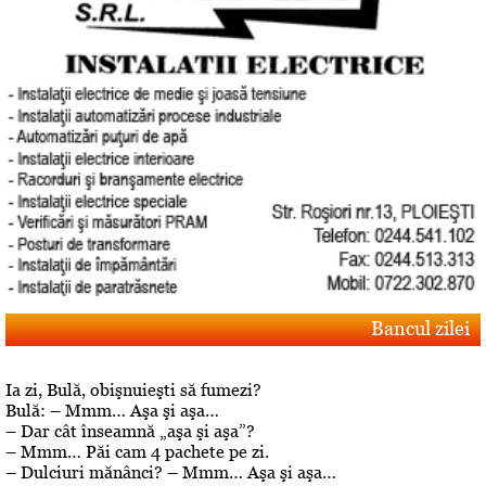
Bancul zilei
Ia zi, Bulă, obişnuieşti să fumezi?
Bulă: – Mmm… Aşa şi aşa…
– Dar cât înseamnă „aşa şi aşa”?
– Mmm… Păi cam 4 pachete pe zi.
– Dulciuri mănânci? – Mmm… Aşa şi aşa…