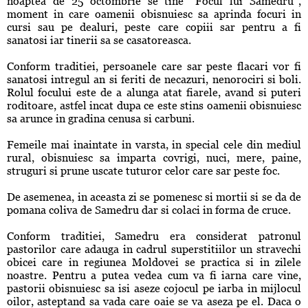
noaptea de 25 octombrie se tine “Focul lui Samedru”,
moment in care oamenii obisnuiesc sa aprinda focuri in
cursi sau pe dealuri, peste care copiii sar pentru a fi
sanatosi iar tinerii sa se casatoreasca.
Conform traditiei, persoanele care sar peste flacari vor fi
sanatosi intregul an si feriti de necazuri, nenorociri si boli.
Rolul focului este de a alunga atat fiarele, avand si puteri
roditoare, astfel incat dupa ce este stins oamenii obisnuiesc
sa arunce in gradina cenusa si carbuni.
Femeile mai inaintate in varsta, in special cele din mediul
rural, obisnuiesc sa imparta covrigi, nuci, mere, paine,
struguri si prune uscate tuturor celor care sar peste foc.
De asemenea, in aceasta zi se pomenesc si mortii si se da de
pomana coliva de Samedru dar si colaci in forma de cruce.
Conform traditiei, Samedru era considerat patronul
pastorilor care adauga in cadrul superstitiilor un stravechi
obicei care in regiunea Moldovei se practica si in zilele
noastre. Pentru a putea vedea cum va fi iarna care vine,
pastorii obisnuiesc sa isi aseze cojocul pe iarba in mijlocul
oilor, asteptand sa vada care oaie se va aseza pe el. Daca o