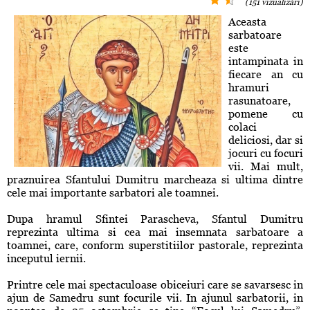
(151 vizualizări)
Aceasta
sarbatoare
este
intampinata in
fiecare an cu
hramuri
rasunatoare,
pomene cu
colaci
deliciosi, dar si
jocuri cu focuri
vii. Mai mult,
praznuirea Sfantului Dumitru marcheaza si ultima dintre
cele mai importante sarbatori ale toamnei.
Dupa hramul Sfintei Parascheva, Sfantul Dumitru
reprezinta ultima si cea mai insemnata sarbatoare a
toamnei, care, conform superstitiilor pastorale, reprezinta
inceputul iernii.
Printre cele mai spectaculoase obiceiuri care se savarsesc in
ajun de Samedru sunt focurile vii. In ajunul sarbatorii, in