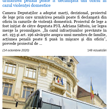
urmărirea penală poate fi declanşată din oficiu în
cazul violenţei domestice
Camera Deputaţilor a adoptat marţi, decizional, proiectul
de lege prin care urmărirea penală poate fi declanşată din
oficiu în cazurile de violenţă domestică. Proiectul de lege a
fost iniţiat de către deputata PNL Adriana Săftoiu, iar legea
merge la promulgare. „În cazul infracţiunilor prevăzute în
art. 193 şi art. 196 săvârşite asupra unui membru de familie,
acţiunea penală poate fi pusă în mişcare şi din oficiu”,
prevede proiectul de ...
(14 octombrie 2020)
148 vizualizări