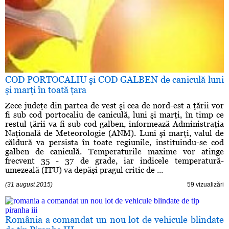
COD PORTOCALIU şi COD GALBEN de caniculă luni
şi marţi în toată ţara
Zece judeţe din partea de vest şi cea de nord-est a ţării vor
fi sub cod portocaliu de caniculă, luni şi marţi, în timp ce
restul ţării va fi sub cod galben, informează Administraţia
Naţională de Meteorologie (ANM). Luni şi marţi, valul de
căldură va persista în toate regiunile, instituindu-se cod
galben de caniculă. Temperaturile maxime vor atinge
frecvent 35 - 37 de grade, iar indicele temperatură-
umezeală (ITU) va depăşi pragul critic de ...
(31 august 2015)
59 vizualizări
România a comandat un nou lot de vehicule blindate