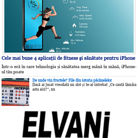
Cele mai bune 4 aplicaţii de fitness şi sănătate pentru iPhone
Într-o eră în care tehnologia și sănătatea merg mână în mână, iPhone-
ul tău poate
De unde vin fructele? File din istoria păcănelelor
Dacă ai jucat vreodată un slot și te-ai întrebat „Ce caută lămâia
asta aici?”, nu