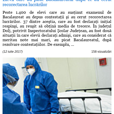
recorectarea lucrărilor
Peste 1.400 de elevi care au susţinut examenul de
Bacalaureat au depus contestaţii şi au cerut recorectarea
lucrărilor. 37 dintre aceştia, care au fost declaraţi iniţial
respinşi, au reuşit să obţină media de trecere. În judeţul
Dolj, potrivit Inspectoratului Şcolar Judeţean, au fost două
situaţii în care elevii declaraţi admişi, care au considerat că
meritau note mai mari, au picat Bacalaureatul, după
rezolvare contestaţiilor. De exemplu, ...
(12 iulie 2017)
158 vizualizări