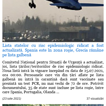
Lista statelor cu risc epidemiologic ridicat a fost
actualizată. Spania este în zona roşie, Grecia rămâne
pe lista galbenă
Comitetul Naţional pentru Situaţii de Urgenţă a actualizat,
joi, lista ţărilor/teritoriilor de risc epidemiologic ridicat.
Noua listă intră în vigoare începând cu data de 25.07.2021,
ora 00:00. Persoanele care vin din ţări aflate pe lista
galbenă nu intră în carantină dacă sunt vaccinate sau
prezintă un test PCR, nu mai vechi de 72 de ore. Potrivit
documentului, 35 de state sunt incluse pe lista roşie, între
care Spania, Portugalia, Olanda ...
(23 iulie 2021)
37 vizualizări