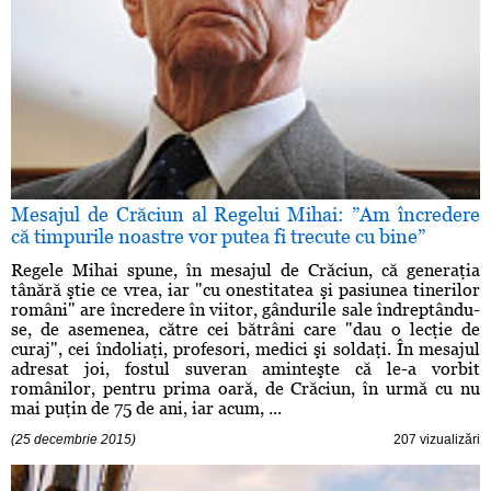
Mesajul de Crăciun al Regelui Mihai: ”Am încredere
că timpurile noastre vor putea fi trecute cu bine”
Regele Mihai spune, în mesajul de Crăciun, că generaţia
tânără ştie ce vrea, iar "cu onestitatea şi pasiunea tinerilor
români" are încredere în viitor, gândurile sale îndreptându-
se, de asemenea, către cei bătrâni care "dau o lecţie de
curaj", cei îndoliaţi, profesori, medici şi soldaţi. În mesajul
adresat joi, fostul suveran aminteşte că le-a vorbit
românilor, pentru prima oară, de Crăciun, în urmă cu nu
mai puţin de 75 de ani, iar acum, ...
(25 decembrie 2015)
207 vizualizări