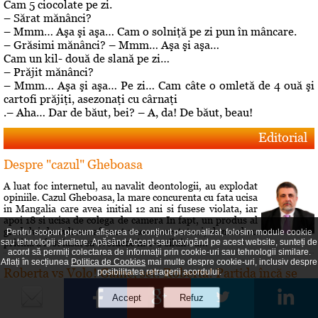
Cam 5 ciocolate pe zi.
– Sărat mănânci?
– Mmm… Aşa şi aşa… Cam o solniţă pe zi pun în mâncare.
– Grăsimi mănânci? – Mmm… Aşa şi aşa…
Cam un kil- două de slană pe zi…
– Prăjit mănânci?
– Mmm… Aşa şi aşa… Pe zi… Cam câte o omletă de 4 ouă şi
cartofi prăjiţi, asezonaţi cu cârnaţi
.– Aha… Dar de băut, bei? – A, da! De băut, beau!
Editorial
Despre "cazul" Gheboasa
A luat foc internetul, au navalit deontologii, au explodat
opiniile. Cazul Gheboasa, la mare concurenta cu fata ucisa
in Mangalia care avea initial 12 ani si fusese violata, iar
apoi 18 si ucisa de colega de camera In fapt, un produs al
gradului de cultura aferent unor concetateni, domnul cu
Pentru scopuri precum afișarea de conținut personalizat, folosim module cookie
pricina a fost lasat sa evolueze intr-o siluire a...
sau tehnologii similare. Apăsând Accept sau navigând pe acest website, sunteți de
acord să permiți colectarea de informații prin cookie-uri sau tehnologii similare.
Aflați în secțiunea
Politica de Cookies
mai multe despre cookie-uri, inclusiv despre
Roberta vs Volo! Game, set: Roberta! Partida încă se
posibilitatea retragerii acordului.
joacă...
Conflictele dintre Roberta Anastase şi Andrei Volosevici