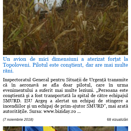
Un avion de mici dimensiuni a aterizat forţat la
Topoloveni. Pilotul este conştient, dar are mai multe
răni.
Inspectoratul General pentru Situaţii de Urgenţă transmite
că în aeronavă se afla doar pilotul, care în urma
evenimentului a suferit mai multe leziuni. ,,Persoana este
conştientă şi a fost transportată la spital de către echipajul
SMURD. ISU Argeş a alertat un echipaj de stingere a
incendiilor şi un echipaj de prim-ajutor SMURD”, mai arată
autorităţile. Sursa: www.biziday.ro ...
(7 noiembrie 2018)
68 vizualizări