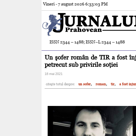
Vineri - 7 august 2026
6:33:05 PM
ISSN 2344 – 1488; ISSN–L 2344 – 1488
Un şofer român de TIR a fost înj
petrecut sub privirile soţiei
18 mai 2021
,
,
,
citeşte totul despre:
un sofer
roman
tir
a fost inju