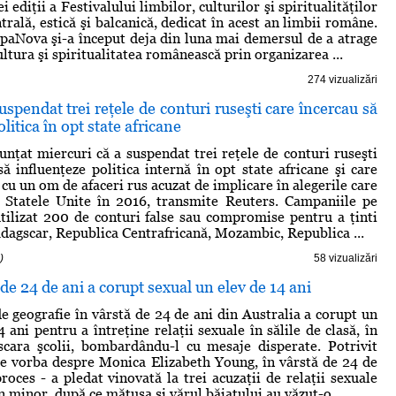
i ediţii a Festivalului limbilor, culturilor şi spiritualităţilor
rală, estică şi balcanică, dedicat în acest an limbii române.
paNova şi-a început deja din luna mai demersul de a atrage
ultura şi spiritualitatea românească prin organizarea ...
274 vizualizări
spendat trei reţele de conturi ruseşti care încercau să
litica în opt state africane
nţat miercuri că a suspendat trei reţele de conturi ruseşti
să influenţeze politica internă în opt state africane şi care
cu un om de afaceri rus acuzat de implicare în alegerile care
n Statele Unite în 2016, transmite Reuters. Campaniile pe
ilizat 200 de conturi false sau compromise pentru a ţinti
agscar, Republica Centrafricană, Mozambic, Republica ...
)
58 vizualizări
de 24 de ani a corupt sexual un elev de 14 ani
e geografie în vârstă de 24 de ani din Australia a corupt un
 ani pentru a întreţine relaţii sexuale în sălile de clasă, în
scara şcolii, bombardându-l cu mesaje disperate. Potrivit
te vorba despre Monica Elizabeth Young, în vârstă de 24 de
proces - a pledat vinovată la trei acuzaţii de relaţii sexuale
 minor, după ce mătuşa şi vărul băiatului au văzut-o ...