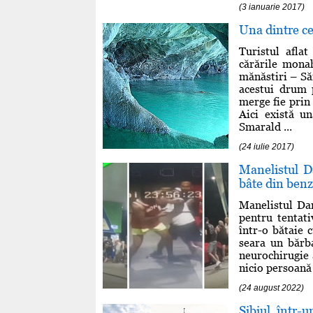
(3 ianuarie 2017)
Una dintre ce
Turistul afla
cărările monah
mănăstiri – Săr
acestui drum 
merge fie prin 
Aici există u
Smarald ...
(24 iulie 2017)
Manelistul D
bâte din benz
Manelistul Dan
pentru tentat
într-o bătaie c
seara un bărba
neurochirugie a
nicio persoană 
(24 august 2022)
Sibiul, într-