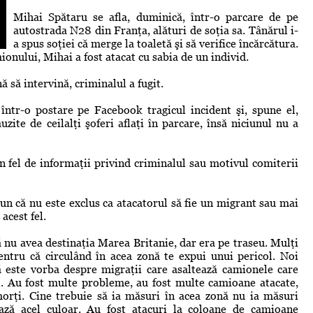
Mihai Spătaru se afla, duminică, într-o parcare de pe
autostrada N28 din Franţa, alături de soţia sa. Tânărul i-
a spus soţiei că merge la toaletă şi să verifice încărcătura.
ionului, Mihai a fost atacat cu sabia de un individ.
ă să intervină, criminalul a fugit.
 într-o postare pe Facebook tragicul incident şi, spune el,
auzite de ceilalţi şoferi aflaţi în parcare, însă niciunul nu a
n fel de informaţii privind criminalul sau motivul comiterii
un că nu este exclus ca atacatorul să fie un migrant sau mai
acest fel.
 nu avea destinaţia Marea Britanie, dar era pe traseu. Mulţi
ntru că circulând în acea zonă te expui unui pericol. Noi
 este vorba despre migraţii care asaltează camionele care
ul. Au fost multe probleme, au fost multe camioane atacate,
 morţi. Cine trebuie să ia măsuri în acea zonă nu ia măsuri
ează acel culoar. Au fost atacuri la coloane de camioane