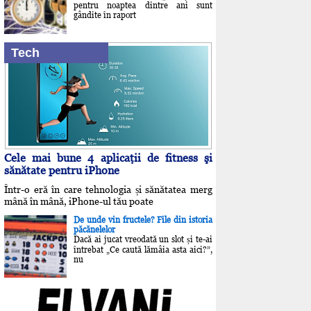
pentru noaptea dintre ani sunt
gândite în raport
Tech
Cele mai bune 4 aplicaţii de fitness şi
sănătate pentru iPhone
Într-o eră în care tehnologia și sănătatea merg
mână în mână, iPhone-ul tău poate
De unde vin fructele? File din istoria
păcănelelor
Dacă ai jucat vreodată un slot și te-ai
întrebat „Ce caută lămâia asta aici?”,
nu