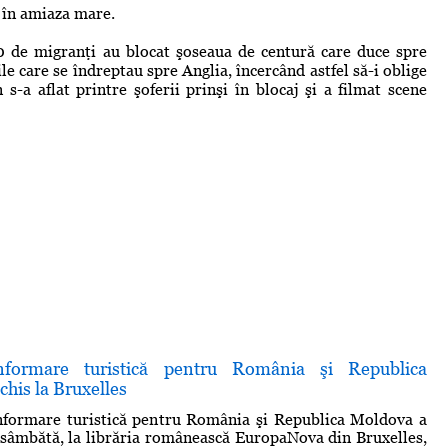
a în amiaza mare.
00 de migranţi au blocat şoseaua de centură care duce spre
ile care se îndreptau spre Anglia, încercând astfel să-i oblige
s-a aflat printre şoferii prinşi în blocaj şi a filmat scene
formare turistică pentru România şi Republica
his la Bruxelles
nformare turistică pentru România şi Republica Moldova a
 sâmbătă, la librăria românească EuropaNova din Bruxelles,