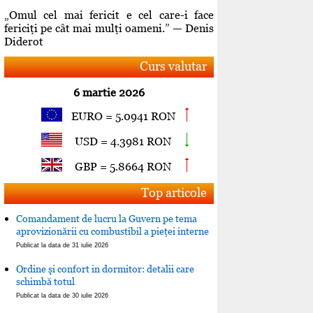
„Omul cel mai fericit e cel care-i face
fericiţi pe cât mai mulţi oameni.” — Denis
Diderot
Curs valutar
6 martie 2026
EURO = 5.0941 RON
USD = 4.3981 RON
GBP = 5.8664 RON
Top articole
Comandament de lucru la Guvern pe tema
aprovizionării cu combustibil a pieţei interne
Publicat la data de 31 iulie 2026
Ordine şi confort in dormitor: detalii care
schimbă totul
Publicat la data de 30 iulie 2026