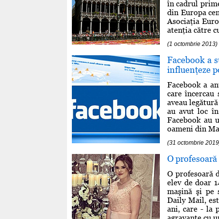
în cadrul prime
din Europa cent
Asociaţia Euro
atenţia către c
(1 octombrie 2013)
Facebook a su
influenţeze po
Facebook a anu
care încercau 
aveau legătură 
au avut loc î
Facebook au ut
oameni din Mad
(31 octombrie 2019
O profesoară 
O profesoară d
elev de doar 14
maşină şi pe 
Daily Mail, es
ani, care - la 
agravante cu un