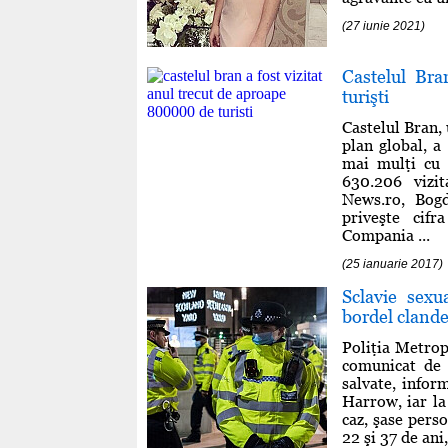
(27 iunie 2021)
Castelul Bra
turişti
Castelul Bran,
plan global, a 
mai mulţi cu 
630.206 vizit
News.ro, Bogd
priveşte cifr
Compania ...
(25 ianuarie 2017)
Sclavie sexu
bordel clande
Poliţia Metrop
comunicat de 
salvate, infor
Harrow, iar la
caz, şase pers
22 şi 37 de ani