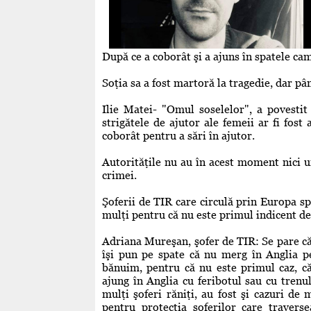
După ce a coborât şi a ajuns în spatele cam
Soţia sa a fost martoră la tragedie, dar pân
Ilie Matei- "Omul soselelor", a povestit
strigătele de ajutor ale femeii ar fi fost 
coborât pentru a sări în ajutor.
Autorităţile nu au în acest moment nici u
crimei.
Şoferii de TIR care circulă prin Europa sp
mulţi pentru că nu este primul indicent de 
Adriana Mureşan, şofer de TIR: Se pare că
îşi pun pe spate că nu merg în Anglia pe
bănuim, pentru că nu este primul caz, că
ajung în Anglia cu feribotul sau cu tren
mulţi şoferi răniţi, au fost şi cazuri de
pentru protecţia şoferilor care travers