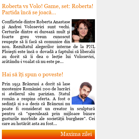
Roberta vs Volo! Game, set: Roberta!
Partida încă se joacă...
Conflictele dintre Roberta Anastase
şi Andrei Volosevici sunt vechi.
Certurile dintre ei durează mult şi
foarte greu vreun cunoscut
reuşeşte să îi facă să comunice din
nou. Rezultatul alegerilor interne de la PNL
Ploieşti este încă o dovadă a faptului că liberalii
au dorit să îi dea o lecţie lui Volosevici,
arâtându-i voalat că nu este pe...
Hai să îţi spun o poveste!
Prin 1951 Brâncusi a dorit să lase
mostenire României 200 de lucrări
si atelierul său parizian. Statul
român a respins oferta. A fost o
sedinţă si s-a decis că Brâncusi nu
poate fi considerat un creator în sculptură
pentru că "speculează prin mijloace bizare
gusturile morbide ale societăţii burgheze". Cei
care au hotărât asta au fost...
Maxima zilei