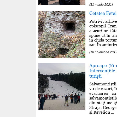
(31 martie 2021)
Cetatea Fetei
Potrivit arhive
episcopii Tran
atacurilor tăt
spune că în tim
în ciuda tortu
sat. În amintir
(10 noiembrie 2013
Aproape 70 d
Intervenţiil
turişti
Salvamontiştii
70 de cazuri, î
evacuarea cu
salvamontiştil
din staţiune 
Straja, George
şi Revelion ...