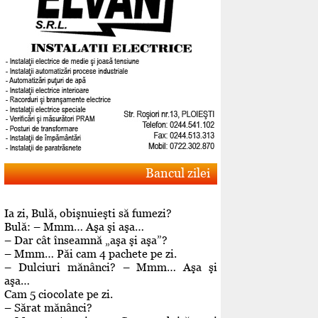
Bancul zilei
Ia zi, Bulă, obişnuieşti să fumezi?
Bulă: – Mmm… Aşa şi aşa…
– Dar cât înseamnă „aşa şi aşa”?
– Mmm… Păi cam 4 pachete pe zi.
– Dulciuri mănânci? – Mmm… Aşa şi
aşa…
Cam 5 ciocolate pe zi.
– Sărat mănânci?