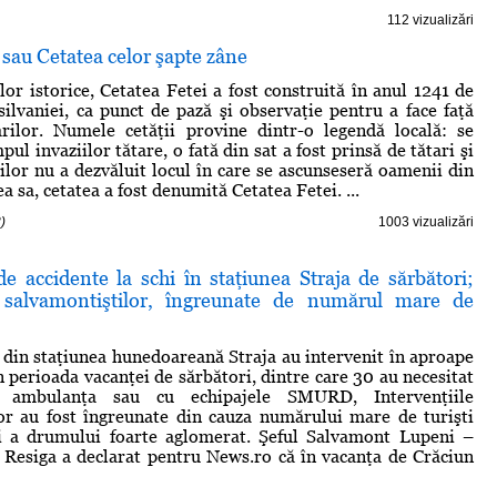
112 vizualizări
 sau Cetatea celor şapte zâne
lor istorice, Cetatea Fetei a fost construită în anul 1241 de
silvaniei, ca punct de pază şi observaţie pentru a face faţă
arilor. Numele cetăţii provine dintr-o legendă locală: se
pul invaziilor tătare, o fată din sat a fost prinsă de tătari şi
rilor nu a dezvăluit locul în care se ascunseseră oamenii din
ea sa, cetatea a fost denumită Cetatea Fetei. ...
)
1003 vizualizări
e accidente la schi în staţiunea Straja de sărbători;
e salvamontiştilor, îngreunate de numărul mare de
 din staţiunea hunedoareană Straja au intervenit în aproape
n perioada vacanţei de sărbători, dintre care 30 au necesitat
 ambulanţa sau cu echipajele SMURD, Intervenţiile
or au fost îngreunate din cauza numărului mare de turişti
şi a drumului foarte aglomerat. Şeful Salvamont Lupeni –
 Resiga a declarat pentru News.ro că în vacanţa de Crăciun