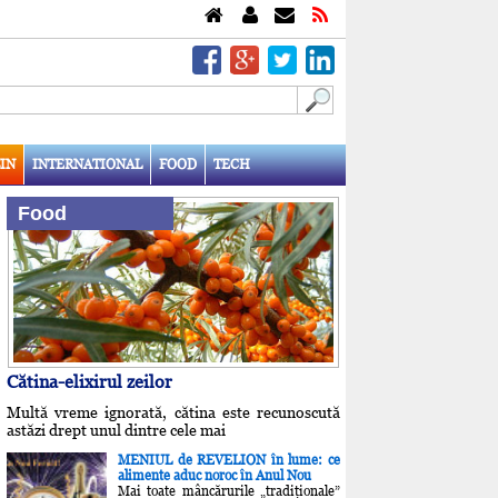
IN
INTERNATIONAL
FOOD
TECH
Food
Cătina-elixirul zeilor
Multă vreme ignorată, cătina este recunoscută
astăzi drept unul dintre cele mai
MENIUL de REVELION în lume: ce
alimente aduc noroc în Anul Nou
Mai toate mâncărurile „tradiţionale”