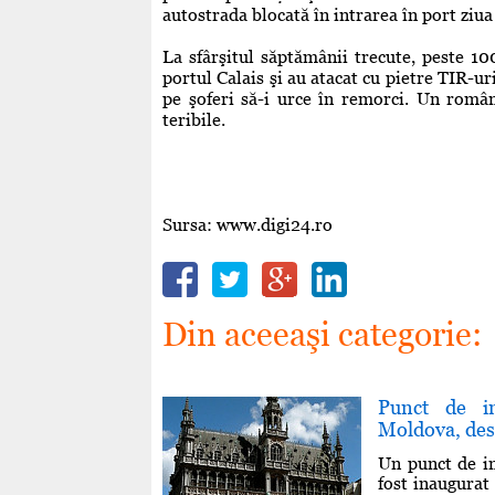
autostrada blocată în intrarea în port ziu
La sfârşitul săptămânii trecute, peste 1
portul Calais şi au atacat cu pietre TIR-ur
pe şoferi să-i urce în remorci. Un român 
teribile.
Sursa: www.digi24.ro
Din aceeaşi categorie:
Punct de in
Moldova, desc
Un punct de i
fost inaugurat