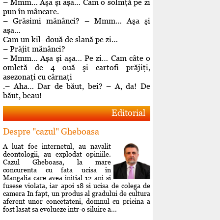
– Mmm… Aşa şi aşa… Cam o solniţă pe zi
pun în mâncare.
– Grăsimi mănânci? – Mmm… Aşa şi
aşa…
Cam un kil- două de slană pe zi…
– Prăjit mănânci?
– Mmm… Aşa şi aşa… Pe zi… Cam câte o
omletă de 4 ouă şi cartofi prăjiţi,
asezonaţi cu cârnaţi
.– Aha… Dar de băut, bei? – A, da! De
băut, beau!
Editorial
Despre "cazul" Gheboasa
A luat foc internetul, au navalit
deontologii, au explodat opiniile.
Cazul Gheboasa, la mare
concurenta cu fata ucisa in
Mangalia care avea initial 12 ani si
fusese violata, iar apoi 18 si ucisa de colega de
camera In fapt, un produs al gradului de cultura
aferent unor concetateni, domnul cu pricina a
fost lasat sa evolueze intr-o siluire a...