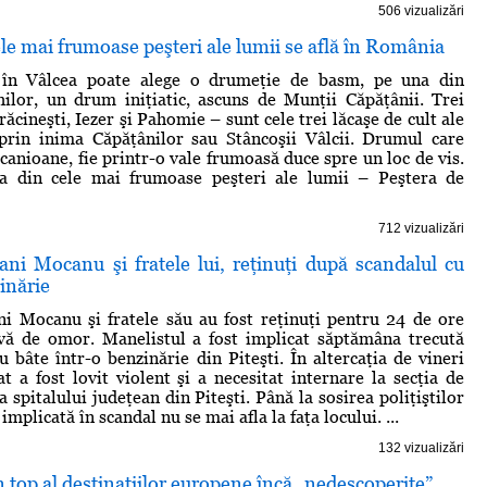
506 vizualizări
le mai frumoase peşteri ale lumii se află în România
t în Vâlcea poate alege o drumeţie de basm, pe una din
ilor, un drum iniţiatic, ascuns de Munţii Căpăţânii. Trei
ăcineşti, Iezer şi Pahomie – sunt cele trei lăcaşe de cult ale
prin inima Căpăţânilor sau Stâncoşii Vâlcii. Drumul care
canioane, fie printr-o vale frumoasă duce spre un loc de vis.
na din cele mai frumoase peşteri ale lumii – Peştera de
712 vizualizări
ani Mocanu şi fratele lui, reţinuţi după scandalul cu
inărie
i Mocanu şi fratele său au fost reţinuţi pentru 24 de ore
ivă de omor. Manelistul a fost implicat săptămâna trecută
u bâte într-o benzinărie din Piteşti. În altercaţia de vineri
t a fost lovit violent şi a necesitat internare la secţia de
 spitalului judeţean din Piteşti. Până la sosirea poliţiştilor
implicată în scandal nu se mai afla la faţa locului. ...
132 vizualizări
un top al destinaţiilor europene încă „nedescoperite”