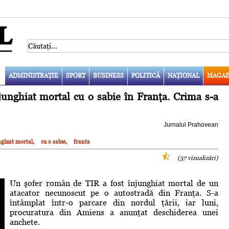
ADMINISTRAŢIE
SPORT
BUSINESS
POLITICĂ
NAŢIONAL
MAGAZ
unghiat mortal cu o sabie în Franţa. Crima s-a
Jurnalul Prahovean
,
,
nghiat mortal
cu o sabie
franta
(57 vizualizări)
Un şofer român de TIR a fost înjunghiat mortal de un
atacator necunoscut pe o autostradă din Franţa. S-a
întâmplat într-o parcare din nordul ţării, iar luni,
procuratura din Amiens a anunţat deschiderea unei
anchete.