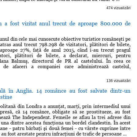
474 vizualizări
n a fost vizitat anul trecut de aproape 800.000 de
 unul din cele mai cunoscute obiective turistice româneşti pe
atras anul trecut 798.298 de vizitatori, plătitori de bilete,
aproape 27%, faţă de anul 2015, când i-au trecut pragul
atori, plătitori de bilete, a declarat, miercuri, pentru
ana Balmuş, directorul de PR al castelului. În ceea ce
a de afaceri a companiei care administrează castelul,
136 vizualizări
ală în Anglia. 14 românce au fost salvate dintr-un
stine
olitană din Londra a anunţat, marţi, prin intermediul unui
presă, că 14 românce, obligate să se prostitueze, au fost
mează The Independent. Femeile se aflau la trei adrese din
 una dintre acestea funcţiona un bordel clandestin. În acest
oane - patru bărbaţi şi două femei - cu vârste cuprinse între
, au fost arestate pentru infracţiuni de trafic de persoane ...