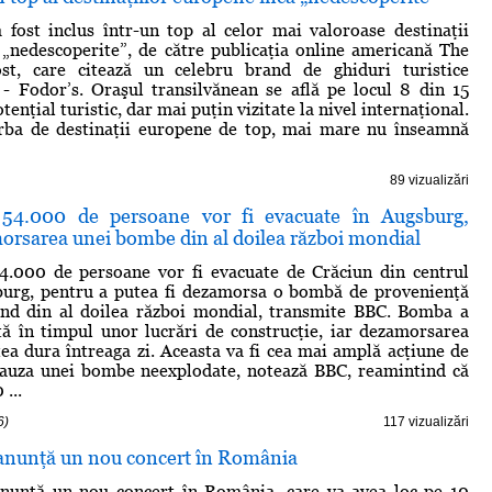
 fost inclus într-un top al celor mai valoroase destinaţii
„nedescoperite”, de către publicaţia online americană The
st, care citează un celebru brand de ghiduri turistice
 - Fodor’s. Oraşul transilvănean se află pe locul 8 din 15
otenţial turistic, dar mai puţin vizitate la nivel internaţional.
rba de destinaţii europene de top, mai mare nu înseamnă
89 vizualizări
 54.000 de persoane vor fi evacuate în Augsburg,
orsarea unei bombe din al doilea război mondial
4.000 de persoane vor fi evacuate de Crăciun din centrul
burg, pentru a putea fi dezamorsa o bombă de provenienţă
tând din al doilea război mondial, transmite BBC. Bomba a
tă în timpul unor lucrări de construcţie, iar dezamorsarea
tea dura întreaga zi. Aceasta va fi cea mai amplă acţiune de
cauza unei bombe neexplodate, notează BBC, reamintind că
 ...
6)
117 vizualizări
anunţă un nou concert în România
nunţă un nou concert în România, care va avea loc pe 10