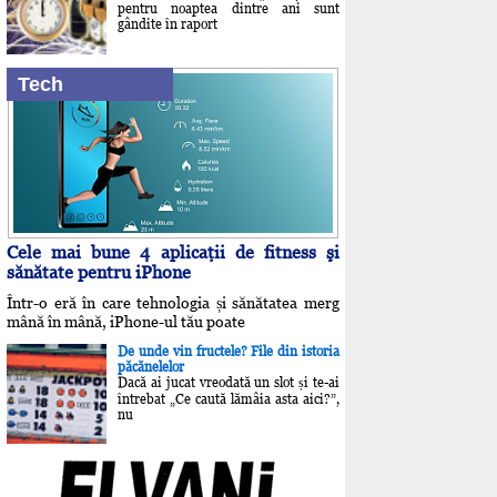
pentru noaptea dintre ani sunt
gândite în raport
Tech
Cele mai bune 4 aplicaţii de fitness şi
sănătate pentru iPhone
Într-o eră în care tehnologia și sănătatea merg
mână în mână, iPhone-ul tău poate
De unde vin fructele? File din istoria
păcănelelor
Dacă ai jucat vreodată un slot și te-ai
întrebat „Ce caută lămâia asta aici?”,
nu