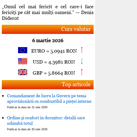
„Omul cel mai fericit e cel care-i face
fericiţi pe cât mai mulţi oameni.” — Denis
Diderot
Curs valutar
6 martie 2026
EURO = 5.0941 RON
USD = 4.3981 RON
GBP = 5.8664 RON
Top articole
Comandament de lucru la Guvern pe tema
aprovizionării cu combustibil a pieţei interne
Publicat la data de 31 iulie 2026
Ordine şi confort in dormitor: detalii care
schimbă totul
Publicat la data de 30 iulie 2026