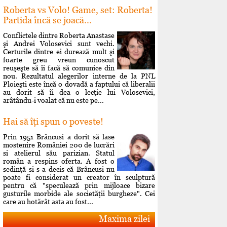
Roberta vs Volo! Game, set: Roberta!
Partida încă se joacă...
Conflictele dintre Roberta Anastase
şi Andrei Volosevici sunt vechi.
Certurile dintre ei durează mult şi
foarte greu vreun cunoscut
reuşeşte să îi facă să comunice din
nou. Rezultatul alegerilor interne de la PNL
Ploieşti este încă o dovadă a faptului că liberalii
au dorit să îi dea o lecţie lui Volosevici,
arâtându-i voalat că nu este pe...
Hai să îţi spun o poveste!
Prin 1951 Brâncusi a dorit să lase
mostenire României 200 de lucrări
si atelierul său parizian. Statul
român a respins oferta. A fost o
sedinţă si s-a decis că Brâncusi nu
poate fi considerat un creator în sculptură
pentru că "speculează prin mijloace bizare
gusturile morbide ale societăţii burgheze". Cei
care au hotărât asta au fost...
Maxima zilei