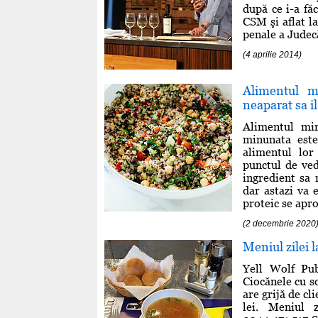
după ce i-a fă
CSM şi aflat la
penale a Judecă
(4 aprilie 2014)
Alimentul m
neaparat sa il
Alimentul mir
minunata este
alimentul lor
punctul de ved
ingredient sa 
dar astazi va 
proteic se aprop
(2 decembrie 2020
Meniul zilei l
Yell Wolf Pub
Ciocănele cu s
are grijă de cl
lei. Meniul 