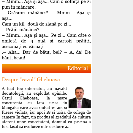
– Mmm… Aşa şi aşa… Cam o solniţă pe zi
pun în mâncare.
– Grăsimi mănânci? – Mmm… Aşa şi
aşa…
Cam un kil- două de slană pe zi…
– Prăjit mănânci?
– Mmm… Aşa şi aşa… Pe zi… Cam câte o
omletă de 4 ouă şi cartofi prăjiţi,
asezonaţi cu cârnaţi
.– Aha… Dar de băut, bei? – A, da! De
băut, beau!
Editorial
Despre "cazul" Gheboasa
A luat foc internetul, au navalit
deontologii, au explodat opiniile.
Cazul Gheboasa, la mare
concurenta cu fata ucisa in
Mangalia care avea initial 12 ani si
fusese violata, iar apoi 18 si ucisa de colega de
camera In fapt, un produs al gradului de cultura
aferent unor concetateni, domnul cu pricina a
fost lasat sa evolueze intr-o siluire a...