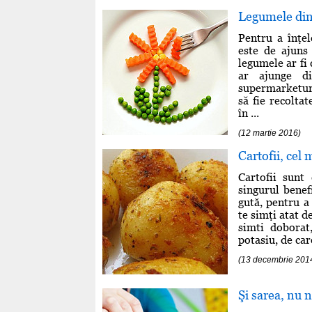
Legumele din
Pentru a înţel
este de ajuns
legumele ar fi 
ar ajunge di
supermarketuri
să fie recolta
în ...
(12 martie 2016)
Cartofii, cel
Cartofii sunt
singurul benefi
gută, pentru a
te simţi atat d
simti doborat
potasiu, de ca
(13 decembrie 201
Şi sarea, nu 