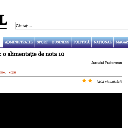
ADMINISTRAŢIE
SPORT
BUSINESS
POLITICĂ
NAŢIONAL
MAGAZ
 o alimentaţie de nota 10
Jurnalul Prahovean
,
ume
copii
(202 vizualizări)