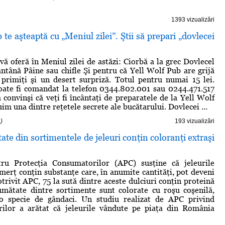
1393 vizualizări
 te aşteaptă cu „Meniul zilei”. Ştii să prepari „dovlecei
vă oferă în Meniul zilei de astăzi: Ciorbă a la grec Dovlecel
tână Pâine sau chifle Şi pentru că Yell Wolf Pub are grijă
i primiţi şi un desert surpriză. Totul pentru numai 15 lei.
oate fi comandat la telefon 0344.802.001 sau 0244.471.517
convinşi că veţi fi încântaţi de preparatele de la Yell Wolf
im una dintre reţetele secrete ale bucătarului. Dovlecei ...
)
193 vizualizări
e din sortimentele de jeleuri conţin coloranţi extraşi
tru Protecţia Consumatorilor (APC) susţine că jeleurile
omerţ conţin substanţe care, în anumite cantităţi, pot deveni
trivit APC, 75 la sută dintre aceste dulciuri conţin proteină
umătate dintre sortimente sunt colorate cu roşu coşenilă,
-o specie de gândaci. Un studiu realizat de APC privind
urilor a arătat că jeleurile vândute pe piaţa din România