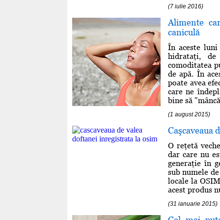
(7 iulie 2016)
Alimente car
caniculă
În aceste lun
hidrataţi, d
comoditatea p
de apă. În ace
poate avea efec
care ne îndepl
bine să "mâncă
(1 august 2015)
Caşcaveaua de
O reţetă veche
dar care nu es
generaţie în g
sub numele de 
locale la OSIM
acest produs nu
(31 ianuarie 2015)
Cel mai pute