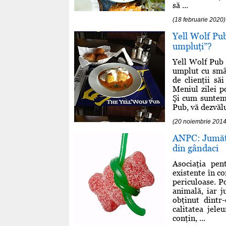
să ...
(18 februarie 2020)
Yell Wolf Pub
umpluţi”?
Yell Wolf Pub 
umplut cu smân
de clienţii să
Meniul zilei p
Şi cum suntem 
Pub, vă dezvălu
(20 noiembrie 2014
ANPC: Jumătat
din gândaci
Asociaţia pen
existente în c
periculoase. Po
animală, iar j
obţinut dintr
calitatea jele
conţin, ...