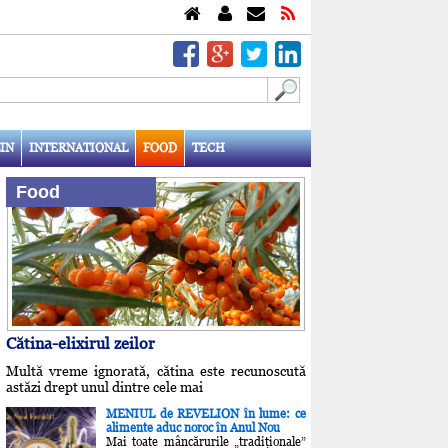
IN
INTERNATIONAL
FOOD
TECH
Food
Cătina-elixirul zeilor
Multă vreme ignorată, cătina este recunoscută
astăzi drept unul dintre cele mai
MENIUL de REVELION în lume: ce
alimente aduc noroc în Anul Nou
Mai toate mâncărurile „tradiţionale”