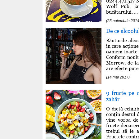
0244.471.517 S
Wolf Pub, ia
bucătarului. ...
(25 noiembrie 2014
De ce alcoolu
Băuturile alcoo
în care acţione
oameni foarte s
Conform noului
Morrow, de la
are efecte pute
(14 mai 2017)
9 fructe pe 
zahăr
O dietă echili
conţin destul 
vine vorba de
fructe deoarece
trebui să le 
Fructele conţi