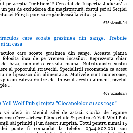
cut pe aceştia “miliţieni”? Cercetat de Inspecţia Judiciară a
 un pas de excluderea din magistratură, fostul şef al Secţiei
toriei Piteşti pare să se gândească la viitor şi ...
675 vizualizări
iraculos care scoate grasimea din sange. Trebuie
 ai in casa
aculos care scoate grasimea din sange. Aceasta planta
 folosita inca de pe vremea incasilor. Reprezenta chiar
 de baza, numind-o cereala mama. Nutritionistii sustin
ere al poporului stravechi. Specialistii recomanda ca acest
nu ne lipseasca din alimentatie. Motivele sunt numeroase,
explicam cateva dintre ele. In cazul acestui aliment, nivelul
ie ...
)
403 vizualizări
a Yell Wolf Pub şi reţeta "Ciocănelelor cu sos roşu"
 vă oferă în Meniul zilei de astăzi: Ciorbă de legume
os roşu Orez sârbesc Pâine/chifle Şi pentru că Yell Wolf Pub
ienţii săi primiţi şi un desert surpriză. Totul pentru numai 15
zilei poate fi comandat la telefon 0344.802.001 sau