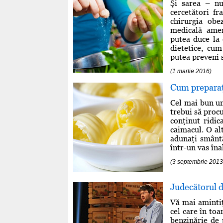
Şi sarea – nu
cercetători f
chirurgia obez
medicală amer
putea duce la
dietetice, cu
putea preveni s
(1 martie 2016)
Cum preparaţ
Cel mai bun un
trebui să procu
conţinut ridic
caimacul. O al
adunaţi smânt
într-un vas înal
(3 septembrie 2013
Judecătorul d
Vă mai amintiţ
cel care în toa
benzinărie de 