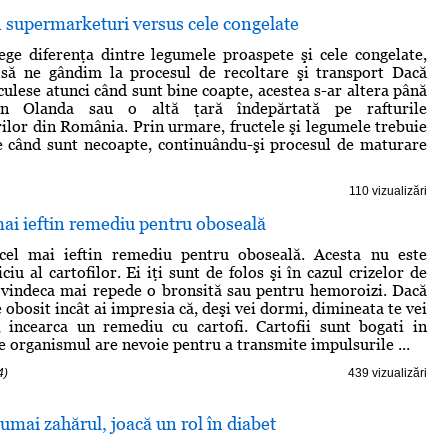
 supermarketuri versus cele congelate
ege diferenţa dintre legumele proaspete şi cele congelate,
 să ne gândim la procesul de recoltare şi transport Dacă
culese atunci când sunt bine coapte, acestea s-ar altera până
n Olanda sau o altă ţară îndepărtată pe rafturile
lor din România. Prin urmare, fructele şi legumele trebuie
te când sunt necoapte, continuându-şi procesul de maturare
110 vizualizări
 mai ieftin remediu pentru oboseală
 cel mai ieftin remediu pentru oboseală. Acesta nu este
ciu al cartofilor. Ei iţi sunt de folos şi în cazul crizelor de
 vindeca mai repede o bronsită sau pentru hemoroizi. Dacă
e obosit incât ai impresia că, deşi vei dormi, dimineata te vei
, incearca un remediu cu cartofi. Cartofii sunt bogati in
re organismul are nevoie pentru a transmite impulsurile ...
4)
439 vizualizări
numai zahărul, joacă un rol în diabet