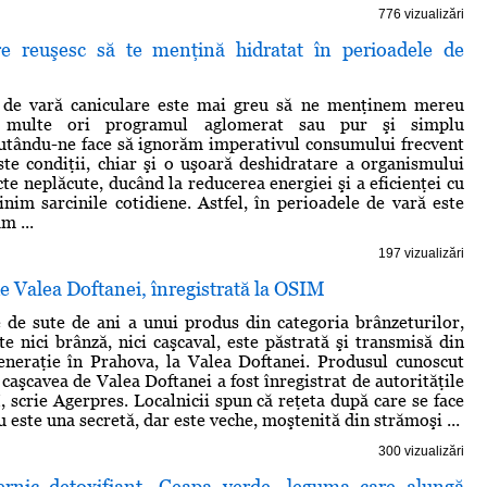
776 vizualizări
e reuşesc să te menţină hidratat în perioadele de
i de vară caniculare este mai greu să ne menţinem mereu
e multe ori programul aglomerat sau pur şi simplu
utându-ne face să ignorăm imperativul consumului frecvent
ste condiţii, chiar şi o uşoară deshidratare a organismului
te neplăcute, ducând la reducerea energiei şi a eficienţei cu
inim sarcinile cotidiene. Astfel, în perioadele de vară este
m ...
197 vizualizări
 Valea Doftanei, înregistrată la OSIM
 de sute de ani a unui produs din categoria brânzeturilor,
te nici brânză, nici caşcaval, este păstrată şi transmisă din
eneraţie în Prahova, la Valea Doftanei. Produsul cunoscut
caşcavea de Valea Doftanei a fost înregistrat de autorităţile
, scrie Agerpres. Localnicii spun că reţeta după care se face
 este una secretă, dar este veche, moştenită din strămoşi ...
300 vizualizări
rnic detoxifiant. Ceapa verde, leguma care alungă