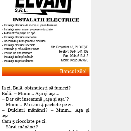
Bancul zilei
Ia zi, Bulă, obişnuieşti să fumezi?
Bulă: – Mmm… Aşa şi aşa…
– Dar cât înseamnă „aşa şi aşa”?
– Mmm… Păi cam 4 pachete pe zi.
– Dulciuri mănânci? – Mmm… Aşa şi
aşa…
Cam 5 ciocolate pe zi.
– Sărat mănânci?