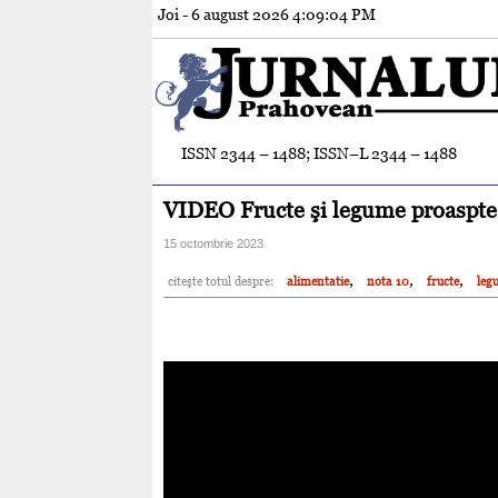
Joi - 6 august 2026
4:09:05 PM
ISSN 2344 – 1488; ISSN–L 2344 – 1488
VIDEO Fructe şi legume proaspte:
15 octombrie 2023
,
,
,
citeşte totul despre:
alimentatie
nota 10
fructe
leg
Ce fructe şi legume mănâncă micuţul tău?