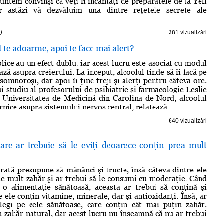
untem convinşi că veţi fi încântaţi de preparatele de la Yell
r astăzi vă dezvăluim una dintre reţetele secrete ale
)
381 vizualizări
l te adoarme, apoi te face mai alert?
lice au un efect dublu, iar acest lucru este asociat cu modul
ază asupra creierului. La început, alcoolul tinde să îi facă pe
omnoroşi, dar apoi îi ţine treji şi alerţi pentru câteva ore.
 studiu al profesorului de psihiatrie şi farmacologie Leslie
 Universitatea de Medicină din Carolina de Nord, alcoolul
rnice asupra sistemului nervos central, relatează ...
640 vizualizări
care ar trebuie să le eviţi deoarece conţin prea mult
brată presupune să mănânci şi fructe, însă câteva dintre ele
de mult zahăr şi ar trebui să le consumi cu moderaţie. Când
 o alimentaţie sănătoasă, aceasta ar trebui să conţină şi
 ele conţin vitamine, minerale, dar şi antioxidanţi. Însă, ar
alegi pe cele sănătoase, care conţin cât mai puţin zahăr.
n zahăr natural, dar acest lucru nu înseamnă că nu ar trebui