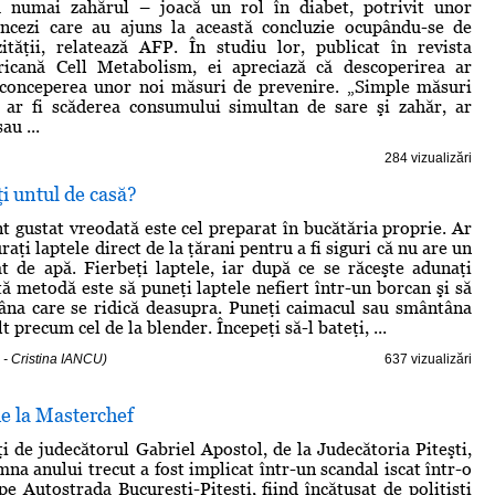
 numai zahărul – joacă un rol în diabet, potrivit unor
rancezi care au ajuns la această concluzie ocupându-se de
ităţii, relatează AFP. În studiu lor, publicat în revista
icană Cell Metabolism, ei apreciază că descoperirea ar
 conceperea unor noi măsuri de prevenire. „Simple măsuri
m ar fi scăderea consumului simultan de sare şi zahăr, ar
au ...
284 vizualizări
i untul de casă?
t gustat vreodată este cel preparat în bucătăria proprie. Ar
raţi laptele direct de la ţărani pentru a fi siguri că nu are un
at de apă. Fierbeţi laptele, iar după ce se răceşte adunaţi
tă metodă este să puneţi laptele nefiert într-un borcan şi să
âna care se ridică deasupra. Puneţi caimacul sau smântâna
t precum cel de la blender. Începeţi să-l bateţi, ...
 - Cristina IANCU)
637 vizualizări
e la Masterchef
i de judecătorul Gabriel Apostol, de la Judecătoria Piteşti,
mna anului trecut a fost implicat într-un scandal iscat într-o
pe Autostrada Bucureşti-Pitesti, fiind încătuşat de poliţişti