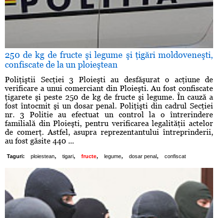
250 de kg de fructe şi legume şi ţigări moldoveneşti,
confiscate de la un ploieştean
Poliţiştii Secţiei 3 Ploieşti au desfăşurat o acţiune de
verificare a unui comerciant din Ploieşti. Au fost confiscate
ţigarete şi peste 250 de kg de fructe şi legume. În cauză a
fost întocmit şi un dosar penal. Poliţişti din cadrul Secţiei
nr. 3 Politie au efectuat un control la o întrerindere
familială din Ploieşti, pentru verificarea legalităţii actelor
de comerţ. Astfel, asupra reprezentantului întreprinderii,
au fost găsite 440 ...
,
,
,
,
,
Taguri:
ploiestean
tigari
fructe
legume
dosar penal
confiscat