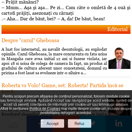
– Prăjit mănânci?
– Mmm… Aşa şi aşa… Pe zi… Cam câte o omletă de 4 ouă şi
cartofi prăjiţi, asezonaţi cu cârnaţi
.– Aha… Dar de băut, bei? – A, da! De băut, beau!
Editorial
Despre "cazul" Gheboasa
A luat foc internetul, au navalit deontologii, au explodat
opiniile. Cazul Gheboasa, la mare concurenta cu fata ucisa
in Mangalia care avea initial 12 ani si fusese violata, iar
apoi 18 si ucisa de colega de camera In fapt, un produs al
gradului de cultura aferent unor concetateni, domnul cu
pricina a fost lasat sa evolueze intr-o siluire a...
Roberta vs Volo! Game, set: Roberta! Partida încă se
joacă...
Pentru scopuri precum afișarea de conținut personalizat, folosim module cookie
Conflictele dintre Roberta Anastase şi Andrei Volosevici
sau tehnologii similare. Apăsând Accept sau navigând pe acest website, sunteți de
sunt vechi. Certurile dintre ei durează mult şi foarte greu
acord să permiți colectarea de informații prin cookie-uri sau tehnologii similare.
Aflați în secțiunea
Politica de Cookies
mai multe despre cookie-uri, inclusiv despre
vreun cunoscut reuşeşte să îi facă să comunice din nou.
posibilitatea retragerii acordului.
Rezultatul alegerilor interne de la PNL Ploieşti este încă o
dovadă a faptului că liberalii au dorit să îi dea o lecţie lui
Volosevici, arâtându-i voalat că nu este pe...