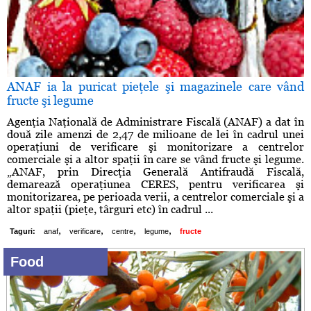
ANAF ia la puricat pieţele şi magazinele care vând
fructe şi legume
Agenţia Naţională de Administrare Fiscală (ANAF) a dat în
două zile amenzi de 2,47 de milioane de lei în cadrul unei
operaţiuni de verificare şi monitorizare a centrelor
comerciale şi a altor spaţii în care se vând fructe şi legume.
„ANAF, prin Direcţia Generală Antifraudă Fiscală,
demarează operaţiunea CERES, pentru verificarea şi
monitorizarea, pe perioada verii, a centrelor comerciale şi a
altor spaţii (pieţe, târguri etc) în cadrul ...
,
,
,
,
Taguri:
anaf
verificare
centre
legume
fructe
Food