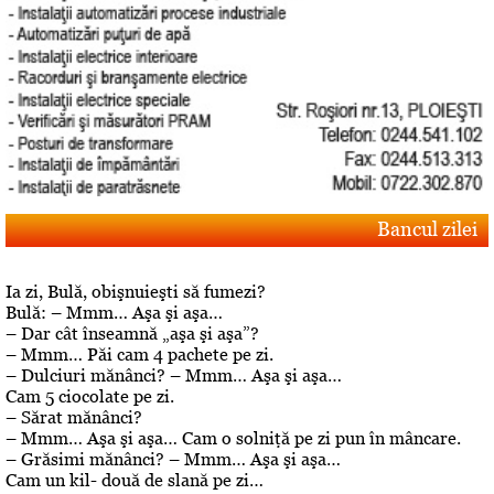
Bancul zilei
Ia zi, Bulă, obişnuieşti să fumezi?
Bulă: – Mmm… Aşa şi aşa…
– Dar cât înseamnă „aşa şi aşa”?
– Mmm… Păi cam 4 pachete pe zi.
– Dulciuri mănânci? – Mmm… Aşa şi aşa…
Cam 5 ciocolate pe zi.
– Sărat mănânci?
– Mmm… Aşa şi aşa… Cam o solniţă pe zi pun în mâncare.
– Grăsimi mănânci? – Mmm… Aşa şi aşa…
Cam un kil- două de slană pe zi…