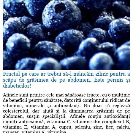
Fructul pe care ar trebui să-l mâncăm zilnic pentru a
scăpa de grăsimea de pe abdomen. Este permis şi
diabeticilor!
Afinele sunt printre cele mai sănătoase fructe, cu o mulţime
de beneficii pentru sănătate, datorită conţinutului ridicat de
vitamine, minerale şi antioxidanţi. Nu doar că reglează
colesterolul, dar ajută şi la diminuarea grăsimii de pe
abdomen, susţin specialiştii. Afinele conţin antioxidanţi
numiţi antocianină, vitamina C, vitamine din complexul B,
vitamina E, vitamina A, cupru, seleniu, zinc, fier, calciu,
mangan, vitamina K, vitamina ...