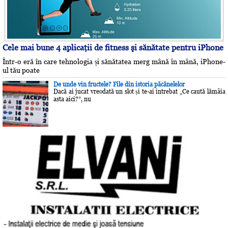
Cele mai bune 4 aplicaţii de fitness şi sănătate pentru iPhone
Într-o eră în care tehnologia și sănătatea merg mână în mână, iPhone-
ul tău poate
De unde vin fructele? File din istoria păcănelelor
Dacă ai jucat vreodată un slot și te-ai întrebat „Ce caută lămâia
asta aici?”, nu