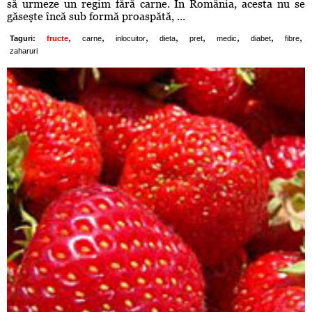
să urmeze un regim fără carne. În România, acesta nu se
găseşte încă sub formă proaspătă, ...
,
,
,
,
,
,
,
,
Taguri:
fructe
carne
inlocuitor
dieta
pret
medic
diabet
fibre
zaharuri