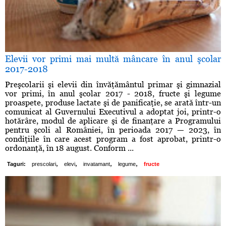
Elevii vor primi mai multă mâncare în anul şcolar
2017-2018
Preşcolarii şi elevii din învăţământul primar şi gimnazial
vor primi, în anul şcolar 2017 - 2018, fructe şi legume
proaspete, produse lactate şi de panificaţie, se arată într-un
comunicat al Guvernului Executivul a adoptat joi, printr-o
hotărâre, modul de aplicare şi de finanţare a Programului
pentru şcoli al României, în perioada 2017 — 2023, în
condiţiile în care acest program a fost aprobat, printr-o
ordonanţă, în 18 august. Conform ...
,
,
,
,
Taguri:
prescolari
elevi
invatamant
legume
fructe