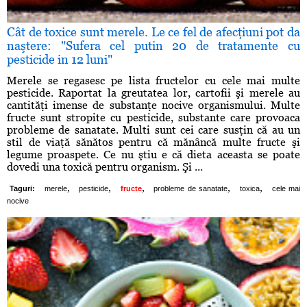
Cât de toxice sunt merele. Le ce fel de afecţiuni pot da
naştere: "Sufera cel putin 20 de tratamente cu
pesticide in 12 luni"
Merele se regasesc pe lista fructelor cu cele mai multe
pesticide. Raportat la greutatea lor, cartofii şi merele au
cantităţi imense de substanţe nocive organismului. Multe
fructe sunt stropite cu pesticide, substante care provoaca
probleme de sanatate. Multi sunt cei care susţin că au un
stil de viaţă sănătos pentru că mănâncă multe fructe şi
legume proaspete. Ce nu ştiu e că dieta aceasta se poate
dovedi una toxică pentru organism. Şi ...
,
,
,
,
,
Taguri:
merele
pesticide
fructe
probleme de sanatate
toxica
cele mai
nocive