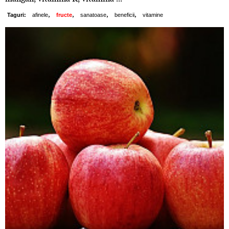
,
,
,
,
Taguri:
afinele
fructe
sanatoase
beneficii
vitamine