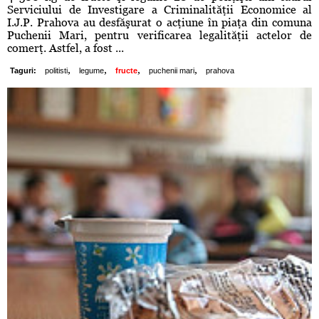
Serviciului de Investigare a Criminalităţii Economice al
I.J.P. Prahova au desfăşurat o acţiune în piaţa din comuna
Puchenii Mari, pentru verificarea legalităţii actelor de
comerţ. Astfel, a fost ...
,
,
,
,
Taguri:
politisti
legume
fructe
puchenii mari
prahova