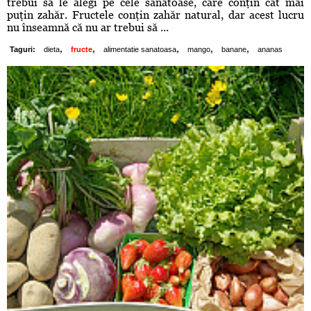
trebui să le alegi pe cele sănătoase, care conţin cât mai
puţin zahăr. Fructele conţin zahăr natural, dar acest lucru
nu înseamnă că nu ar trebui să ...
,
,
,
,
,
Taguri:
dieta
fructe
alimentatie sanatoasa
mango
banane
ananas