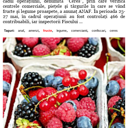
cadul operaţiunii, denumită "Ceres", prin care verifică
centrele comerciale, pieţele şi târgurile în care se vând
fructe şi legume proaspete, a anunaţ ANAF. În perioada 25-
27 mai, în cadrul operaţiunii au fost controlaţi 466 de
contribuabili, iar inspectorii Fiscului ...
,
,
,
,
,
,
Taguri:
anaf
amenzi
fructe
legume
comercianti
confiscari
ceres