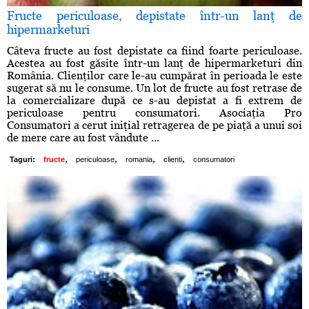
Fructe periculoase, depistate într-un lanţ de
hipermarketuri
Câteva fructe au fost depistate ca fiind foarte periculoase.
Acestea au fost găsite într-un lanţ de hipermarketuri din
România. Clienţilor care le-au cumpărat în perioada le este
sugerat să nu le consume. Un lot de fructe au fost retrase de
la comercializare după ce s-au depistat a fi extrem de
periculoase pentru consumatori. Asociaţia Pro
Consumatori a cerut iniţial retragerea de pe piaţă a unui soi
de mere care au fost vândute ...
,
,
,
,
Taguri:
fructe
periculoase
romania
clienti
consumatori