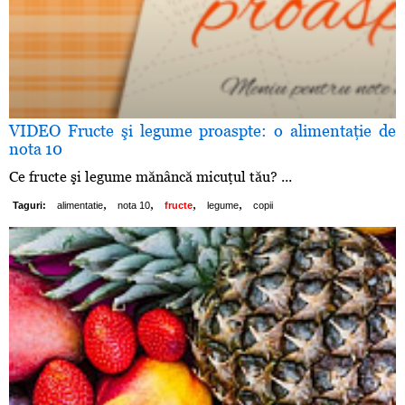
VIDEO Fructe şi legume proaspte: o alimentaţie de
nota 10
Ce fructe şi legume mănâncă micuţul tău? ...
,
,
,
,
Taguri:
alimentatie
nota 10
fructe
legume
copii