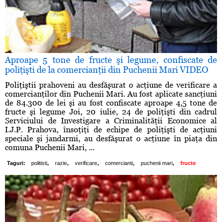
Aproape 5 tone de fructe şi legume, confiscate de
poliţişti de la comercianţii din Puchenii Mari VIDEO
Poliţiştii prahoveni au desfăşurat o acţiune de verificare a
comercianţilor din Puchenii Mari. Au fost aplicate sancţiuni
de 84.300 de lei şi au fost confiscate aproape 4,5 tone de
fructe şi legume Joi, 20 iulie, 24 de poliţişti din cadrul
Serviciului de Investigare a Criminalităţii Economice al
I.J.P. Prahova, însoţiţi de echipe de poliţişti de acţiuni
speciale şi jandarmi, au desfăşurat o acţiune în piaţa din
comuna Puchenii Mari, ...
,
,
,
,
,
Taguri:
politisti
razie
verificare
comercianti
puchenii mari
fructe