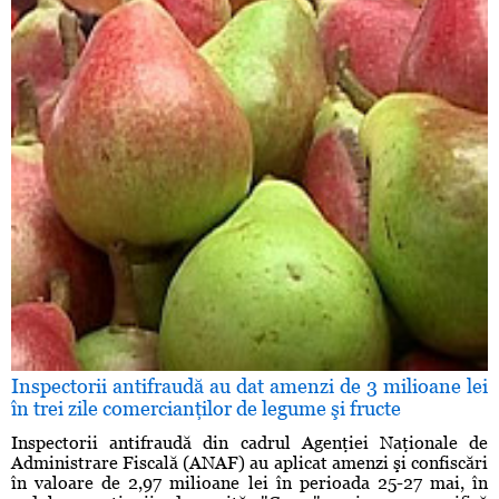
Inspectorii antifraudă au dat amenzi de 3 milioane lei
în trei zile comercianţilor de legume şi fructe
Inspectorii antifraudă din cadrul Agenţiei Naţionale de
Administrare Fiscală (ANAF) au aplicat amenzi şi confiscări
în valoare de 2,97 milioane lei în perioada 25-27 mai, în