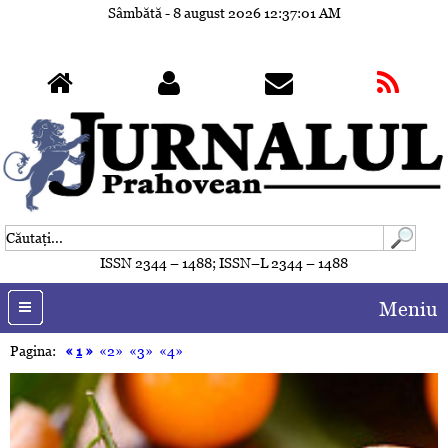
Sâmbătă - 8 august 2026
12:37:04 AM
ISSN 2344 – 1488; ISSN–L 2344 – 1488
Meniu
Pagina:
«
1
»
«2»
«3»
«4»