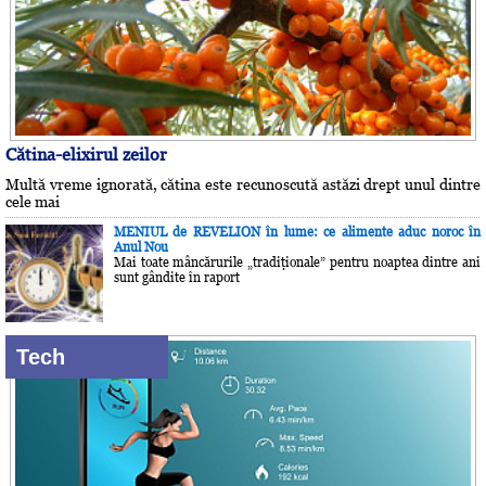
Cătina-elixirul zeilor
Multă vreme ignorată, cătina este recunoscută astăzi drept unul dintre
cele mai
MENIUL de REVELION în lume: ce alimente aduc noroc în
Anul Nou
Mai toate mâncărurile „tradiţionale” pentru noaptea dintre ani
sunt gândite în raport
Tech