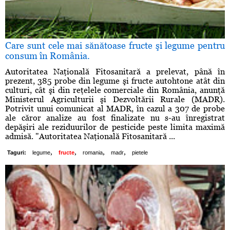
Care sunt cele mai sănătoase fructe şi legume pentru
consum în România.
Autoritatea Naţională Fitosanitară a prelevat, până în
prezent, 385 probe din legume şi fructe autohtone atât din
culturi, cât şi din reţelele comerciale din România, anunţă
Ministerul Agriculturii şi Dezvoltării Rurale (MADR).
Potrivit unui comunicat al MADR, în cazul a 307 de probe
ale căror analize au fost finalizate nu s-au înregistrat
depăşiri ale reziduurilor de pesticide peste limita maximă
admisă. "Autoritatea Naţională Fitosanitară ...
,
,
,
,
Taguri:
legume
fructe
romania
madr
pietele