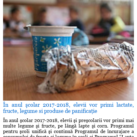
În anul şcolar 2017-2018, elevii vor primi lactate,
fructe, legume si produse de panificaţie
În anul şcolar 2017-2018, elevii şi preşcolarii vor primi mai
multe legume şi fructe, pe lângă lapte şi corn. Programul
pentru şcoli unifică şi continuă Programul de încurajare a
consumului de fructe şi legume în şcoli şi Programul “Lapte