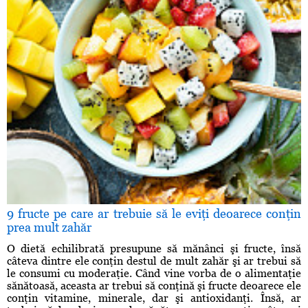
9 fructe pe care ar trebuie să le eviţi deoarece conţin
prea mult zahăr
O dietă echilibrată presupune să mănânci şi fructe, însă
câteva dintre ele conţin destul de mult zahăr şi ar trebui să
le consumi cu moderaţie. Când vine vorba de o alimentaţie
sănătoasă, aceasta ar trebui să conţină şi fructe deoarece ele
conţin vitamine, minerale, dar şi antioxidanţi. Însă, ar