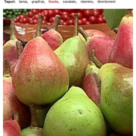
,
,
,
,
,
Taguri:
lamai
grapfruit
fructe
sanatate
vitamine
divertisment