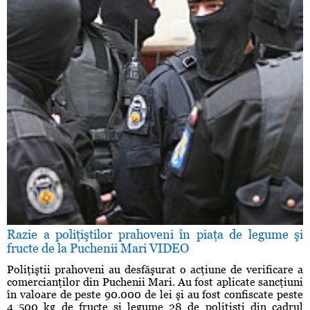
Razie a poliţiştilor prahoveni în piaţa de legume şi
fructe de la Puchenii Mari VIDEO
Poliţiştii prahoveni au desfăşurat o acţiune de verificare a
comercianţilor din Puchenii Mari. Au fost aplicate sancţiuni
în valoare de peste 90.000 de lei şi au fost confiscate peste
4 500 kg de fructe şi legume 28 de poliţişti din cadrul