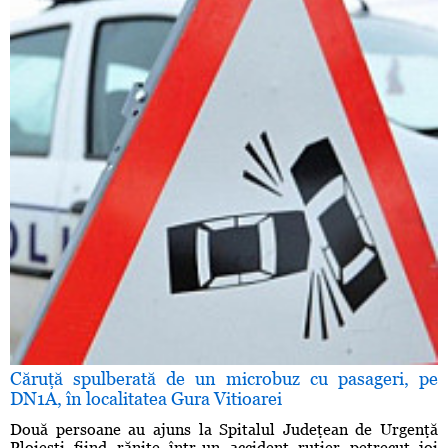
Căruţă spulberată de un microbuz cu pasageri, pe
DN1A, în localitatea Gura Vitioarei
Două persoane au ajuns la Spitalul Judeţean de Urgenţă
Ploieşti fiind rănite într-un accident rutier petrecut joi