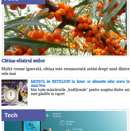
Cătina-elixirul zeilor
Multă vreme ignorată, cătina este recunoscută astăzi drept unul dintre
cele mai
MENIUL de REVELION în lume: ce alimente aduc noroc în
Anul Nou
Mai toate mâncărurile „tradiţionale” pentru noaptea dintre ani
sunt gândite în raport
Tech