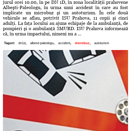
jurul orei 10.00, în pe DN 1D, în zona localităţii prahovene
Albeşti-Paleologu, în urma unui accident în care au fost
implicate un microbuz şi un autoturism. În cele două
vehicule se aflau, potrivit ISU Prahova, 11 copii şi cinci
adulţi. La faţa locului au ajuns echipaje de la ambulanţă, de
pompieri şi o ambulanţă SMURD. ISU Prahova informează
că, în urma impactului, nimeni nu a ...
,
,
,
,
Taguri:
dn1d
albesti paleologu
accident
microbuz
autoturism