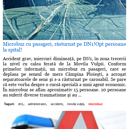
Microbuz cu pasageri, răsturnat pe DN1!Opt persoane
la spital!
Accident grav, miercuri dimineaţă, pe DN1, în zona trecerii
la nivel cu calea ferată de la Movila Vulpii. Conform
primelor informaţii, un microbuz cu pasageri, care se
deplasa pe sensul de mers Câmpina Ploieşti, a acroşat
separatoarele de sens şi s-a răsturnat pe carosabil. Se pare
că este vorba despre o cursă specială a unui agent economic.
În microbuz se aflau aproximativ 15 persoane. 10 persoane
au suferit diverse traumatisme şi au ...
,
,
,
,
Taguri:
dn1
administrator
accident
movila vulpii
microbuz