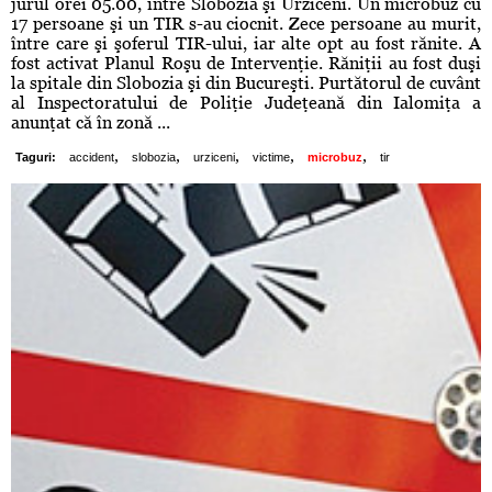
jurul orei 05.00, între Slobozia şi Urziceni. Un microbuz cu
17 persoane şi un TIR s-au ciocnit. Zece persoane au murit,
între care şi şoferul TIR-ului, iar alte opt au fost rănite. A
fost activat Planul Roşu de Intervenţie. Răniţii au fost duşi
la spitale din Slobozia şi din Bucureşti. Purtătorul de cuvânt
al Inspectoratului de Poliţie Judeţeană din Ialomiţa a
anunţat că în zonă ...
,
,
,
,
,
Taguri:
accident
slobozia
urziceni
victime
microbuz
tir