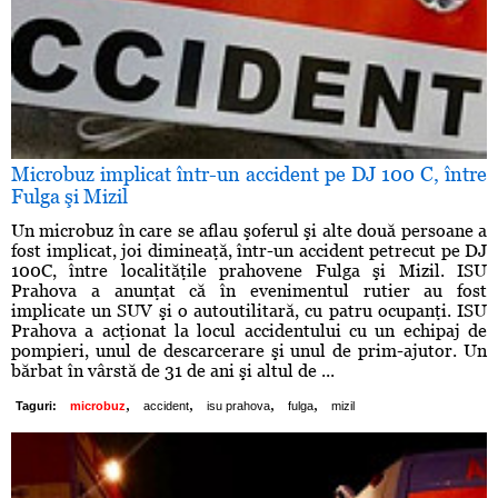
Microbuz implicat într-un accident pe DJ 100 C, între
Fulga şi Mizil
Un microbuz în care se aflau şoferul şi alte două persoane a
fost implicat, joi dimineaţă, într-un accident petrecut pe DJ
100C, între localităţile prahovene Fulga şi Mizil. ISU
Prahova a anunţat că în evenimentul rutier au fost
implicate un SUV şi o autoutilitară, cu patru ocupanţi. ISU
Prahova a acţionat la locul accidentului cu un echipaj de
pompieri, unul de descarcerare şi unul de prim-ajutor. Un
bărbat în vârstă de 31 de ani şi altul de ...
,
,
,
,
Taguri:
microbuz
accident
isu prahova
fulga
mizil