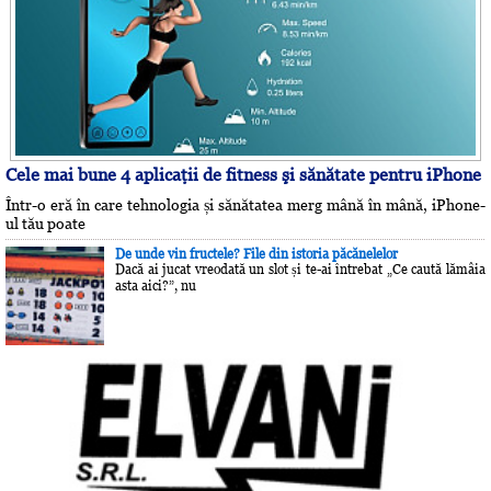
Cele mai bune 4 aplicaţii de fitness şi sănătate pentru iPhone
Într-o eră în care tehnologia și sănătatea merg mână în mână, iPhone-
ul tău poate
De unde vin fructele? File din istoria păcănelelor
Dacă ai jucat vreodată un slot și te-ai întrebat „Ce caută lămâia
asta aici?”, nu