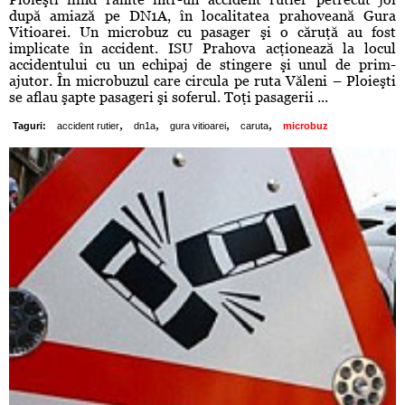
după amiază pe DN1A, în localitatea prahoveană Gura
Vitioarei. Un microbuz cu pasager şi o căruţă au fost
implicate în accident. ISU Prahova acţionează la locul
accidentului cu un echipaj de stingere şi unul de prim-
ajutor. În microbuzul care circula pe ruta Văleni – Ploieşti
se aflau şapte pasageri şi soferul. Toţi pasagerii ...
,
,
,
,
Taguri:
accident rutier
dn1a
gura vitioarei
caruta
microbuz