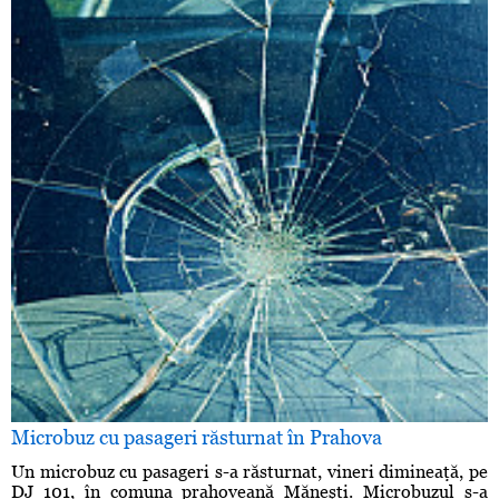
Microbuz cu pasageri răsturnat în Prahova
Un microbuz cu pasageri s-a răsturnat, vineri dimineaţă, pe
DJ 101, în comuna prahoveană Măneşti. Microbuzul s-a