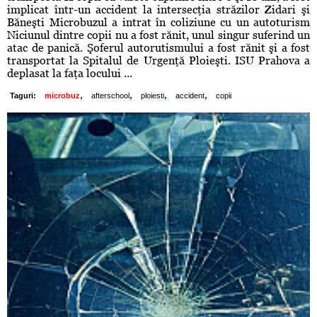
implicat într-un accident la intersecţia străzilor Zidari şi
Băneşti Microbuzul a intrat în coliziune cu un autoturism
Niciunul dintre copii nu a fost rănit, unul singur suferind un
atac de panică. Şoferul autorutismului a fost rănit şi a fost
transportat la Spitalul de Urgenţă Ploieşti. ISU Prahova a
deplasat la faţa locului ...
,
,
,
,
Taguri:
microbuz
afterschool
ploiesti
accident
copii