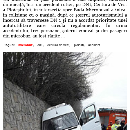
dimineaţă, într-un accident rutier, pe DN1, Centura de Vest
a Ploieştiului, în intersecţia spre Buda Microbuzul a intrat
în coliziune cu o maşină, după ce şoferul autoturismului a
încercat să traverseze DN 1 şi nu a acordat prioritate unei
autotutilitare care circula regulamentar. În urma
accidentului, trei persoane, şoferul vinovat şi doi pasageri
din microbuz, au fost rănite ...
,
,
,
,
Taguri:
microbuz
dn1
centura de vest
ploiesti
accident