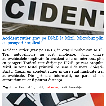
Accident rutier grav pe DN1B la Mizil. Microbuz plin
cu pasageri, implicat!
Accident rutier grav pe DN1B, în oraşul prahovean Mizil.
Trei autovehicule au fost implicate. Unul dintre
autovehiculele implicate în accident este un microbuz plin
cu pasageri Traficul este dirijat pe DN1B, pe raza oraşului
Mizil, în zona fostei primării, pe sensul de mers Ploieşti-
Buzău. Cauza: un accident rutier în care sunt implicate trei
autovehicule. Din primele informaţii, se pare că un
autoturism nu ar fi păstrat distanţa ...
,
,
,
,
Taguri:
accident
dn1b
mizil
microbuz
traficul este dirijat