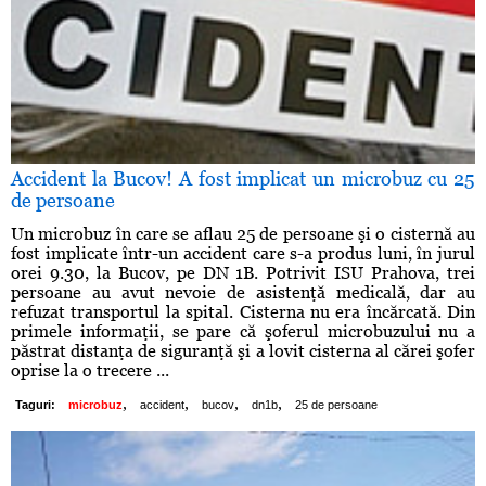
Accident la Bucov! A fost implicat un microbuz cu 25
de persoane
Un microbuz în care se aflau 25 de persoane şi o cisternă au
fost implicate într-un accident care s-a produs luni, în jurul
orei 9.30, la Bucov, pe DN 1B. Potrivit ISU Prahova, trei
persoane au avut nevoie de asistenţă medicală, dar au
refuzat transportul la spital. Cisterna nu era încărcată. Din
primele informaţii, se pare că şoferul microbuzului nu a
păstrat distanţa de siguranţă şi a lovit cisterna al cărei şofer
oprise la o trecere ...
,
,
,
,
Taguri:
microbuz
accident
bucov
dn1b
25 de persoane