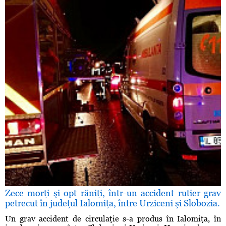
Zece morţi şi opt răniţi, într-un accident rutier grav
petrecut în judeţul Ialomiţa, între Urziceni şi Slobozia.
Un grav accident de circulaţie s-a produs în Ialomiţa, în