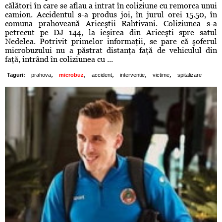
călători în care se aflau a intrat în coliziune cu remorca unui
camion. Accidentul s-a produs joi, în jurul orei 15.50, în
comuna prahoveană Ariceştii Rahtivani. Coliziunea s-a
petrecut pe DJ 144, la ieşirea din Ariceşti spre satul
Nedelea. Potrivit primelor informaţii, se pare că şoferul
microbuzului nu a păstrat distanţa faţă de vehiculul din
faţă, intrând în coliziunea cu ...
,
,
,
,
,
Taguri:
prahova
microbuz
accident
interventie
victime
spitalizare