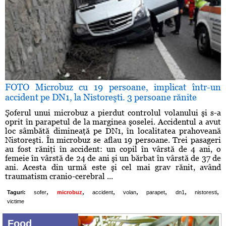
FOTO Microbuz cu 19 persoane, implicat într-un
accident pe DN1, la Nistoreşti. 3 persoane rănite
Şoferul unui microbuz a pierdut controlul volanului şi s-a
oprit în parapetul de la marginea şoselei. Accidentul a avut
loc sâmbătă dimineaţă pe DN1, în localitatea prahoveană
Nistoreşti. În microbuz se aflau 19 persoane. Trei pasageri
au fost răniţi în accident: un copil în vârstă de 4 ani, o
femeie în vârstă de 24 de ani şi un bărbat în vârstă de 37 de
ani. Acesta din urmă este şi cel mai grav rănit, având
traumatism cranio-cerebral ...
,
,
,
,
,
,
,
Taguri:
sofer
microbuz
accident
volan
parapet
dn1
nistoresti
victime
Food