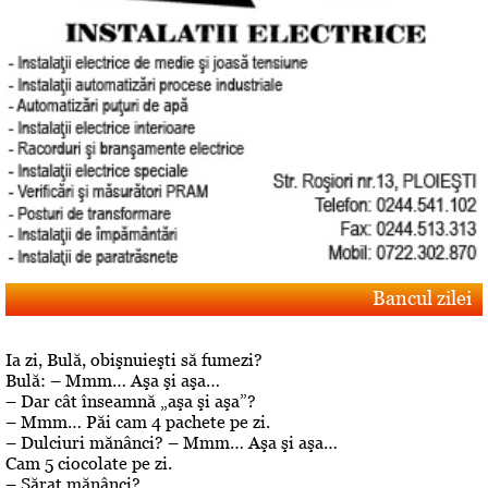
Bancul zilei
Ia zi, Bulă, obişnuieşti să fumezi?
Bulă: – Mmm… Aşa şi aşa…
– Dar cât înseamnă „aşa şi aşa”?
– Mmm… Păi cam 4 pachete pe zi.
– Dulciuri mănânci? – Mmm… Aşa şi aşa…
Cam 5 ciocolate pe zi.
– Sărat mănânci?