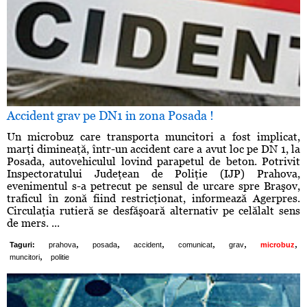
Accident grav pe DN1 in zona Posada !
Un microbuz care transporta muncitori a fost implicat,
marţi dimineaţă, într-un accident care a avut loc pe DN 1, la
Posada, autovehiculul lovind parapetul de beton. Potrivit
Inspectoratului Judeţean de Poliţie (IJP) Prahova,
evenimentul s-a petrecut pe sensul de urcare spre Braşov,
traficul în zonă fiind restricţionat, informează Agerpres.
Circulaţia rutieră se desfăşoară alternativ pe celălalt sens
de mers. ...
,
,
,
,
,
,
Taguri:
prahova
posada
accident
comunicat
grav
microbuz
,
muncitori
politie