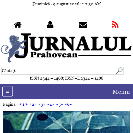
Duminică - 9 august 2026
1:12:33 AM
ISSN 2344 – 1488; ISSN–L 2344 – 1488
Meniu
Pagina:
«
1
»
«2»
«3»
«4»
«5»
«6»