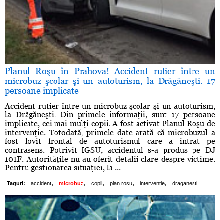
Planul Roşu în Prahova! Accident rutier între un
microbuz şcolar şi un autoturism, la Drăgăneşti. 17
persoane implicate
Accident rutier între un microbuz şcolar şi un autoturism,
la Drăgăneşti. Din primele informaţii, sunt 17 persoane
implicate, cei mai mulţi copii. A fost activat Planul Roşu de
intervenţie. Totodată, primele date arată că microbuzul a
fost lovit frontal de autoturismul care a intrat pe
contrasens. Potrivit IGSU, accidentul s-a produs pe DJ
101F. Autorităţile nu au oferit detalii clare despre victime.
Pentru gestionarea situaţiei, la ...
,
,
,
,
,
Taguri:
accident
microbuz
copii
plan rosu
interventie
draganesti