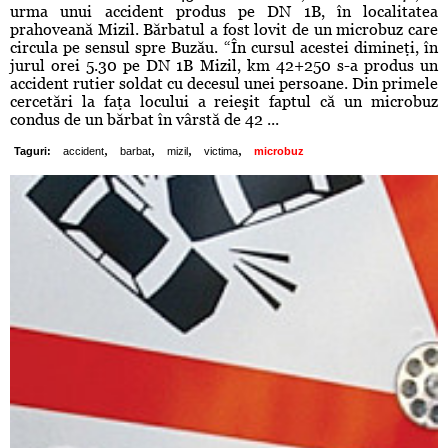
urma unui accident produs pe DN 1B, în localitatea
prahoveană Mizil. Bărbatul a fost lovit de un microbuz care
circula pe sensul spre Buzău. “În cursul acestei dimineţi, în
jurul orei 5.30 pe DN 1B Mizil, km 42+250 s-a produs un
accident rutier soldat cu decesul unei persoane. Din primele
cercetări la faţa locului a reieşit faptul că un microbuz
condus de un bărbat în vârstă de 42 ...
,
,
,
,
Taguri:
accident
barbat
mizil
victima
microbuz