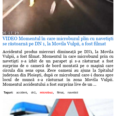
VIDEO Momentul în care microbuzul plin cu navetişti
se răstoarnă pe DN 1, la Movila Vulpii, a fost filmat
Accidentul produs miercuri dimineaţă pe DN1, la Movila
Vulpii, a fost filmat. Momentul în care microbuzul prin cu
navetişti s-a izbit de un parapet şi s-a răsturnat a fost
surprins de o cameră de bord montată pe o maşină care
circula din sens opus. Zece oameni au ajuns la SpitaluJ
judeţean din Ploieşti, după ce microbuzul care-i ducea spre
locul de muncă s-a răsturnat în zona Movila Vulpii.
Momentul accidentului a fost surprins live de un ...
,
,
,
,
Taguri:
accident
dn1
microbuz
filmat
navetisti