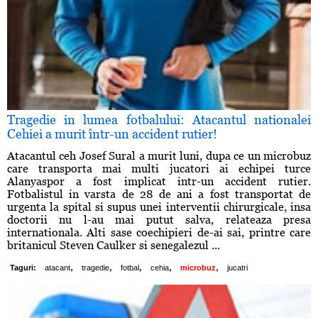
Tragedie in lumea fotbalului: Atacantul nationalei
Cehiei a murit într-un accident rutier!
Atacantul ceh Josef Sural a murit luni, dupa ce un microbuz
care transporta mai multi jucatori ai echipei turce
Alanyaspor a fost implicat intr-un accident rutier.
Fotbalistul in varsta de 28 de ani a fost transportat de
urgenta la spital si supus unei interventii chirurgicale, insa
doctorii nu l-au mai putut salva, relateaza presa
internationala. Alti sase coechipieri de-ai sai, printre care
britanicul Steven Caulker si senegalezul ...
,
,
,
,
,
Taguri:
atacant
tragedie
fotbal
cehia
microbuz
jucatri