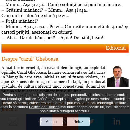
– Mmm… Aşa şi aşa… Cam o solniţă pe zi pun în mâncare.
– Grăsimi mănânci? – Mmm… Aşa şi aşa…
Cam un kil- două de slană pe zi…
– Prăjit mănânci?
– Mmm… Aşa şi aşa… Pe zi… Cam câte o omletă de 4 ouă şi
cartofi prăjiţi, asezonaţi cu cârnaţi
.– Aha… Dar de băut, bei? – A, da! De băut, beau!
Editorial
Despre "cazul" Gheboasa
A luat foc internetul, au navalit deontologii, au explodat
opiniile. Cazul Gheboasa, la mare concurenta cu fata ucisa
in Mangalia care avea initial 12 ani si fusese violata, iar
apoi 18 si ucisa de colega de camera In fapt, un produs al
gradului de cultura aferent unor concetateni, domnul cu
pricina a fost lasat sa evolueze intr-o siluire a...
Pentru scopuri precum afișarea de conținut personalizat, folosim module cookie
sau tehnologii similare. Apăsând Accept sau navigând pe acest website, sunteți de
Roberta vs Volo! Game, set: Roberta! Partida încă se
acord să permiți colectarea de informații prin cookie-uri sau tehnologii similare.
Aflați în secțiunea
Politica de Cookies
mai multe despre cookie-uri, inclusiv despre
joacă...
posibilitatea retragerii acordului.
Conflictele dintre Roberta Anastase şi Andrei Volosevici
sunt vechi. Certurile dintre ei durează mult şi foarte greu
vreun cunoscut reuşeşte să îi facă să comunice din nou.