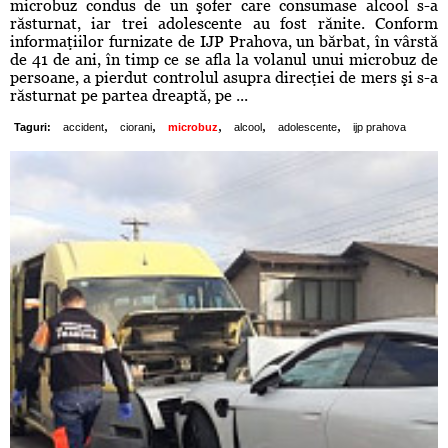
microbuz condus de un şofer care consumase alcool s-a
răsturnat, iar trei adolescente au fost rănite. Conform
informaţiilor furnizate de IJP Prahova, un bărbat, în vârstă
de 41 de ani, în timp ce se afla la volanul unui microbuz de
persoane, a pierdut controlul asupra direcţiei de mers şi s-a
răsturnat pe partea dreaptă, pe ...
,
,
,
,
,
Taguri:
accident
ciorani
microbuz
alcool
adolescente
ijp prahova