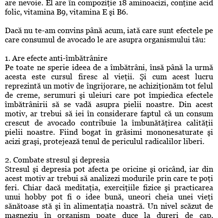
are nevoie. El are în compoziţie 18 aminoacizi, conţine acid
folic, vitamina B9, vitamina E şi B6.
Dacă nu te-am convins până acum, iată care sunt efectele pe
care consumul de avocado le are asupra organismului tău:
1. Are efecte anti-îmbătrânire
Pe toate ne sperie ideea de a îmbătrâni, însă până la urmă
acesta este cursul firesc al vieţii. Şi cum acest lucru
reprezintă un motiv de îngrijorare, ne achiziţionăm tot felul
de creme, serumuri şi uleiuri care pot împiedica efectele
îmbătrânirii să se vadă asupra pielii noastre. Din acest
motiv, ar trebui să iei în considerare faptul că un consum
crescut de avocado contribuie la îmbunătăţirea calităţii
pielii noastre. Fiind bogat în grăsimi mononesaturate şi
acizi graşi, protejează tenul de periculul radicalilor liberi.
2. Combate stresul şi depresia
Stresul şi depresia pot afecta pe oricine şi oricând, iar din
acest motiv ar trebui să analizezi modurile prin care te poţi
feri. Chiar dacă meditaţia, exerciţiile fizice şi practicarea
unui hobby pot fi o idee bună, uneori cheia unei vieţi
sănătoase stă şi în alimentaţia noastră. Un nivel scăzut de
magneziu în organism poate duce la dureri de cap,