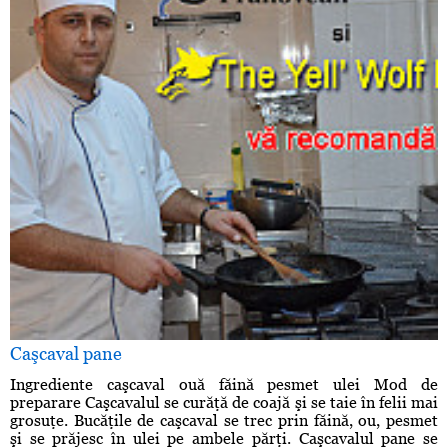
Caşcaval pane
Ingrediente caşcaval ouă făină pesmet ulei Mod de
preparare Caşcavalul se curăţă de coajă şi se taie în felii mai
grosuţe. Bucăţile de caşcaval se trec prin făină, ou, pesmet
şi se prăjesc în ulei pe ambele părţi. Caşcavalul pane se