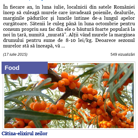
În fiecare an, în luna iulie, localnicii din satele României
încep să culeagă murele care invadează poienile, dealurile,
marginile pădurilor şi luncile întinse de-a lungul apelor
curgătoare. Sătenii le culeg până în luna octombrie pentru
consum propriu sau fac din ele o băutură foarte populară la
noi în ţară, numită „murată”. Alţii vând murele la marginea
drumului pentru sume de 8-10 lei/kg. Deoarece sezonul
murelor stă să înceapă, vă ...
(17 iulie 2015)
549 vizualizări
Food
Cătina-elixirul zeilor