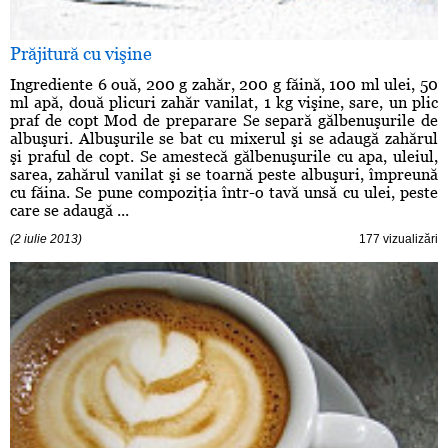
Prăjitură cu vişine
Ingrediente 6 ouă, 200 g zahăr, 200 g făină, 100 ml ulei, 50
ml apă, două plicuri zahăr vanilat, 1 kg vişine, sare, un plic
praf de copt Mod de preparare Se separă gălbenuşurile de
albuşuri. Albuşurile se bat cu mixerul şi se adaugă zahărul
şi praful de copt. Se amestecă gălbenuşurile cu apa, uleiul,
sarea, zahărul vanilat şi se toarnă peste albuşuri, împreună
cu făina. Se pune compoziţia într-o tavă unsă cu ulei, peste
care se adaugă ...
(2 iulie 2013)
177 vizualizări