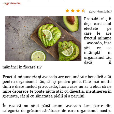
organismului
(372 vizualizări)
Probabil că ştii
deja care sunt
efectele pe
care le are
fructul minune
- avocado, însă
ştii ce se
întâmplă în
organismul tău
dacă îl
mănânci în fiecare zi?
Fructul-minune zis şi avocado are nenumărate beneficii atât
pentru organismul tău, cât şi pentru piele. Cele mai multe
dintre diete includ şi avocado, lucru care nu ar trebui să ne
mire deoarece te poate ajuta atât cu digestia, menţinerea în
greutate, cât şi cu sănătatea pielii şi a părului.
În caz că nu ştiai până acum, avocado face parte din
categoria de grăsimi sănătoase de care organismul nostru