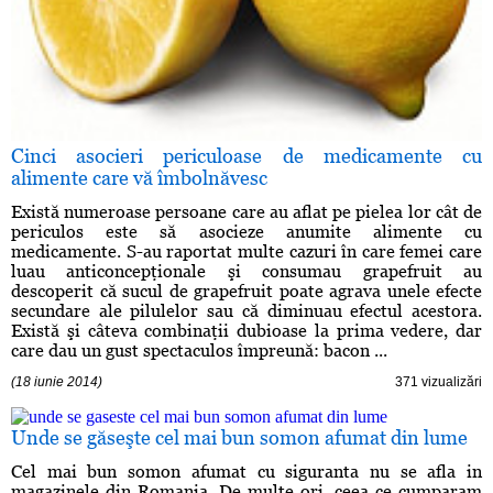
Cinci asocieri periculoase de medicamente cu
alimente care vă îmbolnăvesc
Există numeroase persoane care au aflat pe pielea lor cât de
periculos este să asocieze anumite alimente cu
medicamente. S-au raportat multe cazuri în care femei care
luau anticoncepţionale şi consumau grapefruit au
descoperit că sucul de grapefruit poate agrava unele efecte
secundare ale pilulelor sau că diminuau efectul acestora.
Există şi câteva combinaţii dubioase la prima vedere, dar
care dau un gust spectaculos împreună: bacon ...
(18 iunie 2014)
371 vizualizări
Unde se găseşte cel mai bun somon afumat din lume
Cel mai bun somon afumat cu siguranta nu se afla in
magazinele din Romania. De multe ori, ceea ce cumparam