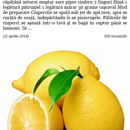
căpăţână usturoi muştar sare piper cimbru 2 linguri făină 1
legătură pătrunjel 1 legătură mărar 50 grame caşcaval Mod
de preparare Ciupercile se spală sub jet de apă rece, apoi se
curăţă de coajă, îndepărtându-li-se picioruşele. Pălăriile de
ciuperci se aşează într-o tavă şi se bagă în cuptor până se
înmoaie. Se ...
(11 aprilie 2014)
250 vizualizări