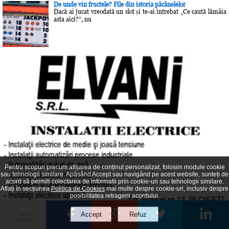
De unde vin fructele? File din istoria păcănelelor
Dacă ai jucat vreodată un slot și te-ai întrebat „Ce caută lămâia
asta aici?”, nu
Pentru scopuri precum afișarea de conținut personalizat, folosim module cookie
sau tehnologii similare. Apăsând Accept sau navigând pe acest website, sunteți de
acord să permiți colectarea de informații prin cookie-uri sau tehnologii similare.
Aflați în secțiunea
Politica de Cookies
mai multe despre cookie-uri, inclusiv despre
posibilitatea retragerii acordului.