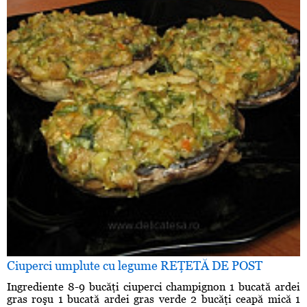
Ciuperci umplute cu legume REŢETĂ DE POST
Ingrediente 8-9 bucăţi ciuperci champignon 1 bucată ardei
gras roşu 1 bucată ardei gras verde 2 bucăţi ceapă mică 1