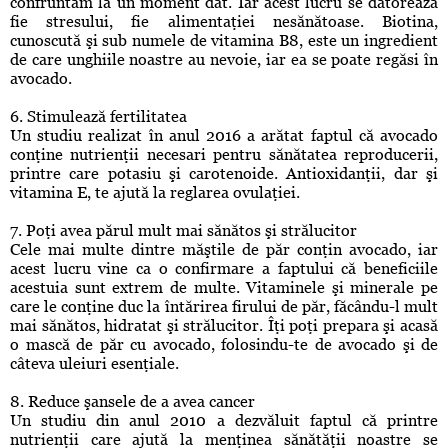
confruntăm la un moment dat. Iar acest lucru se datorează
fie stresului, fie alimentaţiei nesănătoase. Biotina,
cunoscută şi sub numele de vitamina B8, este un ingredient
de care unghiile noastre au nevoie, iar ea se poate regăsi în
avocado.
6. Stimulează fertilitatea
Un studiu realizat în anul 2016 a arătat faptul că avocado
conţine nutrienţii necesari pentru sănătatea reproducerii,
printre care potasiu şi carotenoide. Antioxidanţii, dar şi
vitamina E, te ajută la reglarea ovulaţiei.
7. Poţi avea părul mult mai sănătos şi strălucitor
Cele mai multe dintre măştile de păr conţin avocado, iar
acest lucru vine ca o confirmare a faptului că beneficiile
acestuia sunt extrem de multe. Vitaminele şi minerale pe
care le conţine duc la întărirea firului de păr, făcându-l mult
mai sănătos, hidratat şi strălucitor. Îţi poţi prepara şi acasă
o mască de păr cu avocado, folosindu-te de avocado şi de
câteva uleiuri esenţiale.
8. Reduce şansele de a avea cancer
Un studiu din anul 2010 a dezvăluit faptul că printre
nutrienţii care ajută la menţinea sănătăţii noastre se