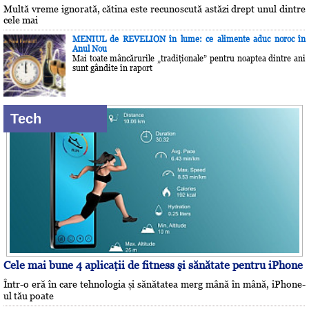
Multă vreme ignorată, cătina este recunoscută astăzi drept unul dintre
cele mai
MENIUL de REVELION în lume: ce alimente aduc noroc în
Anul Nou
Mai toate mâncărurile „tradiţionale” pentru noaptea dintre ani
sunt gândite în raport
Tech
Cele mai bune 4 aplicaţii de fitness şi sănătate pentru iPhone
Într-o eră în care tehnologia și sănătatea merg mână în mână, iPhone-
ul tău poate