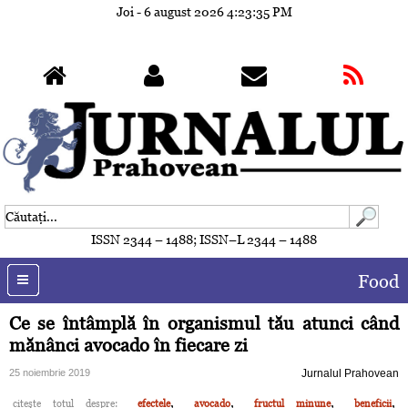
Joi - 6 august 2026
4:23:38 PM
ISSN 2344 – 1488; ISSN–L 2344 – 1488
Food
Ce se întâmplă în organismul tău atunci când
mănânci avocado în fiecare zi
25 noiembrie 2019
Jurnalul Prahovean
,
,
,
,
citeşte totul despre:
efectele
avocado
fructul minune
beneficii