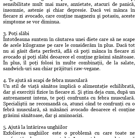
sensibilitate mult mai mare, anxietate, atacuri de panică,
insomnie, astenie şi chiar depresie. Dacă vei mânca în
fiecare zi avocado, care conţine magneziu şi potasiu, aceste
simptome se vor diminua.
3. Poţi slăbi
Întotdeauna suntem în căutarea unei diete care să ne scape
de acele kilograme pe care le considerăm în plus. Dacă tot
nu ai găsit dieta perfectă, află că poţi mânca în fiecare zi
avocado şi poţi slăbi deoarece el conţine grăsimi sănătoase.
În plus, îl poţi folosi în multe combinaţii, de la salate,
sandwich-uri sau chiar prăjituri raw-vegane.
4. Te ajută să scapi de febra musculară
Un stil de viaţă sănătos implică o alimentaţie echilibrată,
dar şi exerciţii fizice în fiecare zi. Şi ştim deja cum, după un
antrenament intens, te poţi confrunta cu febra musculară.
Specialiştii ne recomandă ca, atunci când te confrunţi cu o
febră musculară, să mănânci avocado deoarece el conţine
grăsimi sănătoase, dar şi aminoacizi.
5. Ajută la întărirea unghiilor
Exfolierea unghiilor este o problemă cu care toate ne