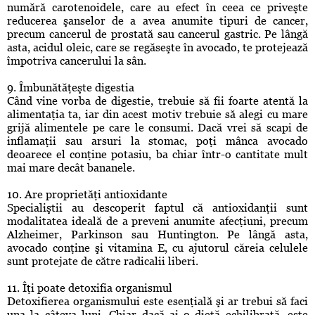
numără carotenoidele, care au efect în ceea ce priveşte
reducerea şanselor de a avea anumite tipuri de cancer,
precum cancerul de prostată sau cancerul gastric. Pe lângă
asta, acidul oleic, care se regăseşte în avocado, te protejează
împotriva cancerului la sân.
9. Îmbunătăţeşte digestia
Când vine vorba de digestie, trebuie să fii foarte atentă la
alimentaţia ta, iar din acest motiv trebuie să alegi cu mare
grijă alimentele pe care le consumi. Dacă vrei să scapi de
inflamaţii sau arsuri la stomac, poţi mânca avocado
deoarece el conţine potasiu, ba chiar într-o cantitate mult
mai mare decât bananele.
10. Are proprietăţi antioxidante
Specialiştii au descoperit faptul că antioxidanţii sunt
modalitatea ideală de a preveni anumite afecţiuni, precum
Alzheimer, Parkinson sau Huntington. Pe lângă asta,
avocado conţine şi vitamina E, cu ajutorul căreia celulele
sunt protejate de către radicalii liberi.
11. Îţi poate detoxifia organismul
Detoxifierea organismului este esenţială şi ar trebui să faci
una la câteva luni. Chiar dacă ai o dietă echilibrată, este