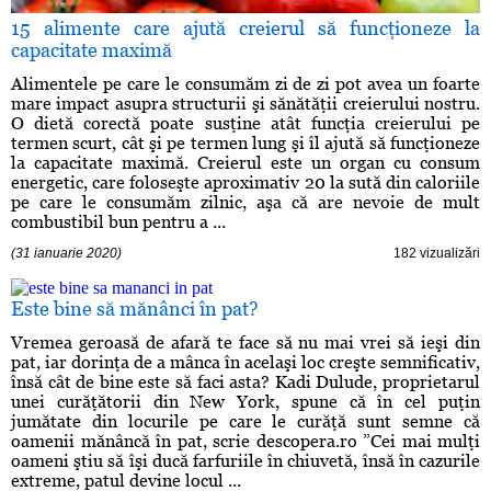
15 alimente care ajută creierul să funcţioneze la
capacitate maximă
Alimentele pe care le consumăm zi de zi pot avea un foarte
mare impact asupra structurii şi sănătăţii creierului nostru.
O dietă corectă poate susţine atât funcţia creierului pe
termen scurt, cât şi pe termen lung şi îl ajută să funcţioneze
la capacitate maximă. Creierul este un organ cu consum
energetic, care foloseşte aproximativ 20 la sută din caloriile
pe care le consumăm zilnic, aşa că are nevoie de mult
combustibil bun pentru a ...
(31 ianuarie 2020)
182 vizualizări
Este bine să mănânci în pat?
Vremea geroasă de afară te face să nu mai vrei să ieşi din
pat, iar dorinţa de a mânca în acelaşi loc creşte semnificativ,
însă cât de bine este să faci asta? Kadi Dulude, proprietarul
unei curăţătorii din New York, spune că în cel puţin
jumătate din locurile pe care le curăţă sunt semne că
oamenii mănâncă în pat, scrie descopera.ro ”Cei mai mulţi
oameni ştiu să îşi ducă farfuriile în chiuvetă, însă în cazurile
extreme, patul devine locul ...