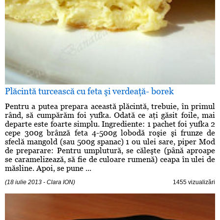
Plăcintă turcească cu feta şi verdeaţă- borek
Pentru a putea prepara această plăcintă, trebuie, în primul
rând, să cumpărăm foi yufka. Odată ce aţi găsit foile, mai
departe este foarte simplu. Ingrediente: 1 pachet foi yufka 2
cepe 300g brânză feta 4-500g lobodă roşie şi frunze de
sfeclă mangold (sau 500g spanac) 1 ou ulei sare, piper Mod
de preparare: Pentru umplutură, se căleşte (până aproape
se caramelizează, să fie de culoare rumenă) ceapa în ulei de
măsline. Apoi, se pune ...
(18 iulie 2013 - Clara ION)
1455 vizualizări