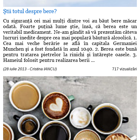
Ştii totul despre bere?
Cu siguranţă cei mai mulţi dintre voi au băut bere măcar
odată. Foarte puţină lume ştie, însă, că berea este un
veritabil medicament. Ne-am gândit să vă prezentăm câteva
lucruri inedite despre cea mai populară băutură alcoolică. 1.
Cea mai veche berărie se află în capitala Germaniei
Munchen şi a fost fondată în anul 1040. 2. Berea este bună
pentru tratarea pietrelor la rinichi şi întăreşte oasele. 3.
Hameiul folosit pentru realizarea berii ...
(28 iulie 2013 - Cristina IANCU)
717 vizualizări