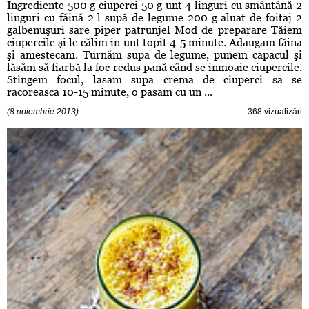
Ingrediente 500 g ciuperci 50 g unt 4 linguri cu smântână 2
linguri cu făină 2 l supă de legume 200 g aluat de foitaj 2
galbenuşuri sare piper patrunjel Mod de preparare Tăiem
ciupercile şi le călim in unt topit 4-5 minute. Adaugam făina
şi amestecam. Turnăm supa de legume, punem capacul şi
lăsăm să fiarbă la foc redus pană când se inmoaie ciupercile.
Stingem focul, lasam supa crema de ciuperci sa se
racoreasca 10-15 minute, o pasam cu un ...
(8 noiembrie 2013)
368 vizualizări