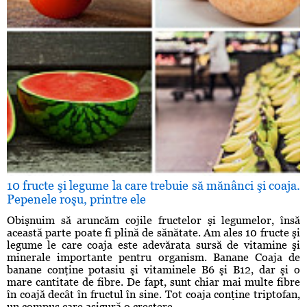
10 fructe şi legume la care trebuie să mănânci şi coaja.
Pepenele roşu, printre ele
Obişnuim să aruncăm cojile fructelor şi legumelor, însă
această parte poate fi plină de sănătate. Am ales 10 fructe şi
legume le care coaja este adevărata sursă de vitamine şi
minerale importante pentru organism. Banane Coaja de
banane conţine potasiu şi vitaminele B6 şi B12, dar şi o
mare cantitate de fibre. De fapt, sunt chiar mai multe fibre
în coajă decât în fructul în sine. Tot coaja conţine triptofan,
un compus care asigură o creştere ...