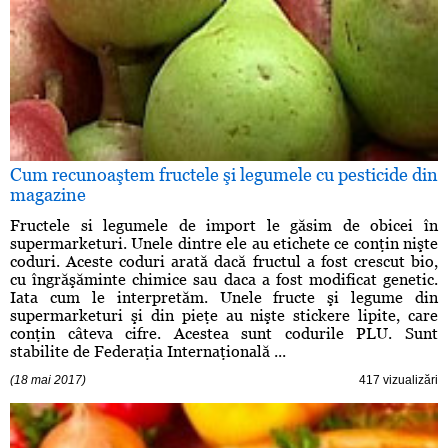
Cum recunoaştem fructele şi legumele cu pesticide din
magazine
Fructele si legumele de import le găsim de obicei în
supermarketuri. Unele dintre ele au etichete ce conţin nişte
coduri. Aceste coduri arată dacă fructul a fost crescut bio,
cu îngrăşăminte chimice sau daca a fost modificat genetic.
Iata cum le interpretăm. Unele fructe şi legume din
supermarketuri şi din pieţe au nişte stickere lipite, care
conţin câteva cifre. Acestea sunt codurile PLU. Sunt
stabilite de Federaţia Internaţională ...
(18 mai 2017)
417 vizualizări