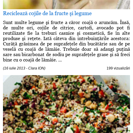
Reciclează cojile de la fructe şi legume
Sunt multe legume şi fructe a căror coajă o aruncăm. Însă,
de multe ori, cojile de citrice, cartofi, avocado pot fi
reutilizate fie la treburi casnice şi cosmetică, fie în alte
produse şi reţete. Iată câteva din intrebuinţările acestora:
Curăţă grăsimea de pe suprafeţele din bucătărie sau de pe
veselă cu coajă de lămâie. Trebuie doar să adaugi puţină
sare sau bicarbonat de sodiu pe suprafeţele grase şi să freci
bine cu o coajă de lămâie. ...
(16 iulie 2013 - Clara ION)
199 vizualizări