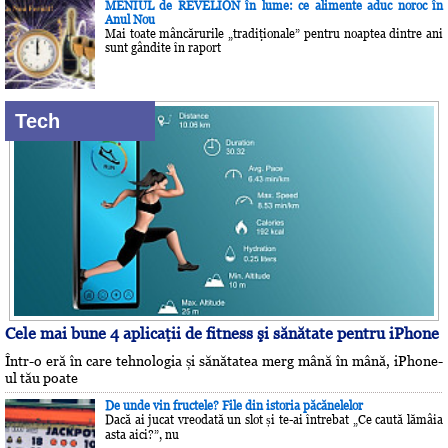
MENIUL de REVELION în lume: ce alimente aduc noroc în
Anul Nou
Mai toate mâncărurile „tradiţionale” pentru noaptea dintre ani
sunt gândite în raport
Tech
Cele mai bune 4 aplicaţii de fitness şi sănătate pentru iPhone
Într-o eră în care tehnologia și sănătatea merg mână în mână, iPhone-
ul tău poate
De unde vin fructele? File din istoria păcănelelor
Dacă ai jucat vreodată un slot și te-ai întrebat „Ce caută lămâia
asta aici?”, nu