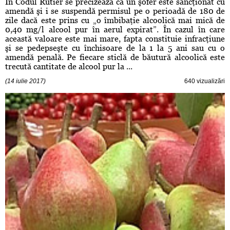
În Codul Rutier se precizează că un şofer este sancţionat cu
amendă şi i se suspendă permisul pe o perioadă de 180 de
zile dacă este prins cu „o îmbibaţie alcoolică mai mică de
0,40 mg/l alcool pur în aerul expirat”. În cazul în care
această valoare este mai mare, fapta constituie infracţiune
şi se pedepseşte cu închisoare de la 1 la 5 ani sau cu o
amendă penală. Pe fiecare sticlă de băutură alcoolică este
trecută cantitate de alcool pur la ...
(14 iulie 2017)
640 vizualizări