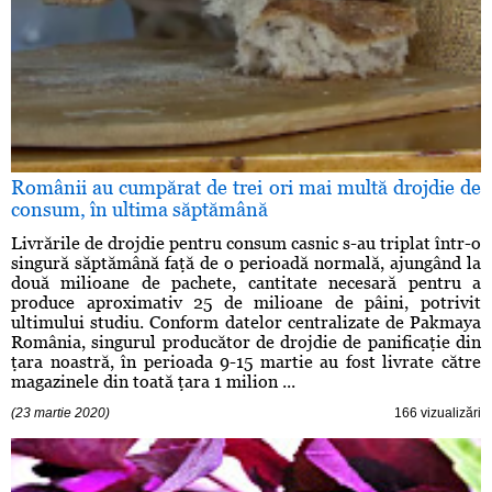
Românii au cumpărat de trei ori mai multă drojdie de
consum, în ultima săptămână
Livrările de drojdie pentru consum casnic s-au triplat într-o
singură săptămână faţă de o perioadă normală, ajungând la
două milioane de pachete, cantitate necesară pentru a
produce aproximativ 25 de milioane de pâini, potrivit
ultimului studiu. Conform datelor centralizate de Pakmaya
România, singurul producător de drojdie de panificaţie din
ţara noastră, în perioada 9-15 martie au fost livrate către
magazinele din toată ţara 1 milion ...
(23 martie 2020)
166 vizualizări