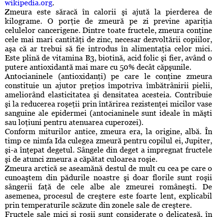
wikipedia.org
.
Zmeura este săracă în calorii şi ajută la pierderea de
kilograme. O porţie de zmeură pe zi previne apariţia
celulelor cancerigene. Dintre toate fructele, zmeura conţine
cele mai mari cantităţi de zinc, necesar dezvoltării copiilor,
aşa că ar trebui să fie introdus în alimentaţia celor mici.
Este plină de vitamina B3, biotină, acid folic şi fier, având o
putere antioxidantă mai mare cu 50% decât căpşunile.
Antocianinele (antioxidanţi) pe care le conţine zmeura
constituie un ajutor preţios împotriva îmbătrânirii pielii,
ameliorând elasticitatea şi densitatea acesteia. Contribuie
şi la reducerea roşeţii prin întărirea rezistenţei micilor vase
sanguine ale epidermei (antocianinele sunt ideale în măşti
sau loţiuni pentru atenuarea cuperozei).
Conform miturilor antice, zmeura era, la origine, albă. În
timp ce nimfa Ida culegea zmeură pentru copilul ei, Jupiter,
şi-a înţepat degetul. Sângele din deget a impregnat fructele
şi de atunci zmeura a căpătat culoarea roşie.
Zmeura arctică se aseamănă destul de mult cu cea pe care o
cunoaştem din pădurile noastre şi doar florile sunt roşii
sângerii faţă de cele albe ale zmeurei româneşti. De
asemenea, procesul de creştere este foarte lent, explicabil
prin temperaturile scăzute din zonele sale de creştere.
Fructele sale mici şi roşii sunt considerate o delicatesă, în