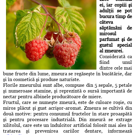
ei, iar copiii şi
adulţii se pot
bucura timp de
câteva
săptămâni de
mirosul
parfumat şi de
gustul special
al zmeurei.
Considerată ca
fiind unul
dintre cele mai
bune fructe din lume, zmeura se regăseşte în bucătărie, dar
şi în cosmetică şi produse naturiste.
Florile zmeurului sunt albe, compuse din 5 sepale, 5 petale
şi numeroase stamine, şi reprezintă o sursă importantă de
nectar pentru albinele producătoare de miere.
Fructul, care se numeşte zmeură, este de culoare roşie, cu
miros plăcut şi gust acrişor-aromat. Zmeura se cultivă din
două motive: pentru consumul fructelor în stare proaspătă
şi pentru procesare industrială. Din zmeură se extrage
xilitolul, care este un îndulcitor artificial folosit mai ales în
tratarea şi prevenirea cariilor dentare, informează