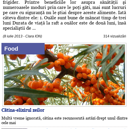
frigider. Printre beneficiile lor asupra sănătăţii şi
numeroasele moduri prin care le poţi găti, mai sunt lucruri
pe care cu siguranţă nu le ştiai despre aceste alimente. Iată
câteva dintre ele: 1. Ouăle sunt bune de mâncat timp de trei
luni Durata de viaţă la raft a ouălor este de două luni, însă
specialiştii de ...
(8 iulie 2013 - Clara ION)
314 vizualizări
Food
Cătina-elixirul zeilor
Multă vreme ignorată, cătina este recunoscută astăzi drept unul dintre
cele mai