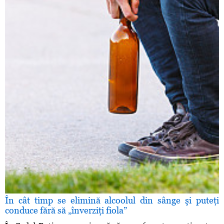
În cât timp se elimină alcoolul din sânge şi puteţi
conduce fără să „înverziţi fiola”