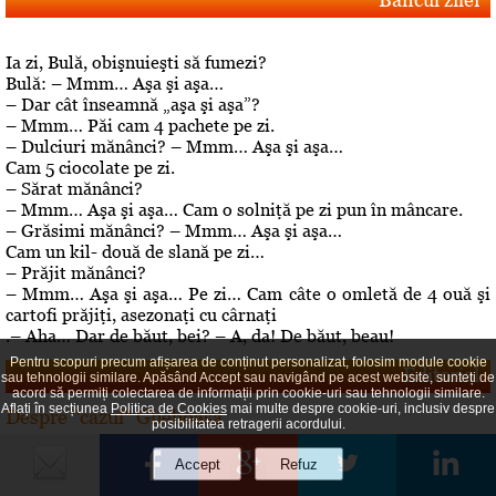
Ia zi, Bulă, obişnuieşti să fumezi?
Bulă: – Mmm… Aşa şi aşa…
– Dar cât înseamnă „aşa şi aşa”?
– Mmm… Păi cam 4 pachete pe zi.
– Dulciuri mănânci? – Mmm… Aşa şi aşa…
Cam 5 ciocolate pe zi.
– Sărat mănânci?
– Mmm… Aşa şi aşa… Cam o solniţă pe zi pun în mâncare.
– Grăsimi mănânci? – Mmm… Aşa şi aşa…
Cam un kil- două de slană pe zi…
– Prăjit mănânci?
– Mmm… Aşa şi aşa… Pe zi… Cam câte o omletă de 4 ouă şi
cartofi prăjiţi, asezonaţi cu cârnaţi
.– Aha… Dar de băut, bei? – A, da! De băut, beau!
Pentru scopuri precum afișarea de conținut personalizat, folosim module cookie
Editorial
sau tehnologii similare. Apăsând Accept sau navigând pe acest website, sunteți de
acord să permiți colectarea de informații prin cookie-uri sau tehnologii similare.
Aflați în secțiunea
Politica de Cookies
mai multe despre cookie-uri, inclusiv despre
Despre "cazul" Gheboasa
posibilitatea retragerii acordului.
A luat foc internetul, au navalit deontologii, au explodat
opiniile. Cazul Gheboasa, la mare concurenta cu fata ucisa
in Mangalia care avea initial 12 ani si fusese violata, iar