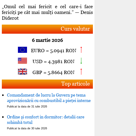
„Omul cel mai fericit e cel care-i face
fericiţi pe cât mai mulţi oameni.” — Denis
Diderot
Curs valutar
6 martie 2026
EURO = 5.0941 RON
USD = 4.3981 RON
GBP = 5.8664 RON
Top articole
Comandament de lucru la Guvern pe tema
aprovizionării cu combustibil a pieţei interne
Publicat la data de 31 iulie 2026
Ordine şi confort in dormitor: detalii care
schimbă totul
Publicat la data de 30 iulie 2026