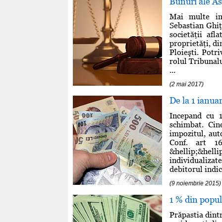
Bunuri ale As
Mai multe im
Sebastian Ghiţă
societăţii afl
proprietăţi, d
Ploieşti. Potr
rolul Tribunal
...
(2 mai 2017)
De la 1 ianu
Incepand cu 1
schimbat. Cin
impozitul, aut
Conf. art 1
&hellip;&helli
individualiza
debitorul indică
(9 noiembrie 2015)
1 % din popul
Prăpastia dintr