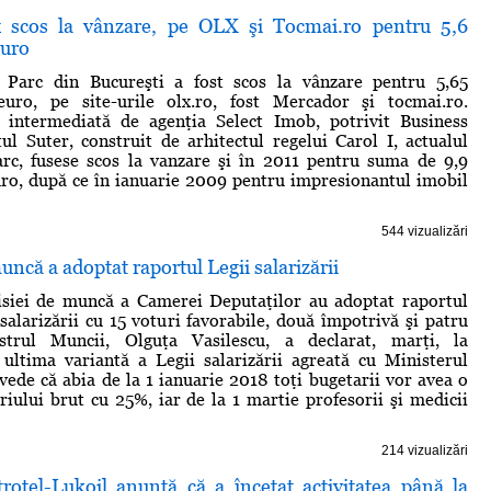
x scos la vânzare, pe OLX şi Tocmai.ro pentru 5,6
euro
 Parc din Bucureşti a fost scos la vânzare pentru 5,65
uro, pe site-urile olx.ro, fost Mercador şi tocmai.ro.
 intermediată de agenţia Select Imob, potrivit Business
ul Suter, construit de arhitectul regelui Carol I, actualul
arc, fusese scos la vanzare şi în 2011 pentru suma de 9,9
ro, după ce în ianuarie 2009 pentru impresionantul imobil
544 vizualizări
ncă a adoptat raportul Legii salarizării
iei de muncă a Camerei Deputaţilor au adoptat raportul
salarizării cu 15 voturi favorabile, două împotrivă şi patru
strul Muncii, Olguţa Vasilescu, a declarat, marţi, la
ultima variantă a Legii salarizării agreată cu Ministerul
vede că abia de la 1 ianuarie 2018 toţi bugetarii vor avea o
ariului brut cu 25%, iar de la 1 martie profesorii şi medicii
214 vizualizări
trotel-Lukoil anunţă că a încetat activitatea până la