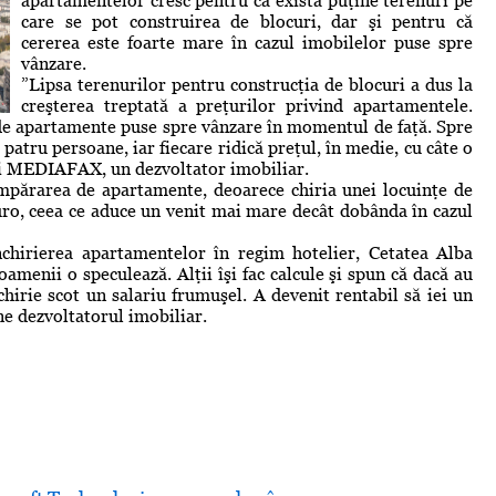
apartamentelor cresc pentru că există puţine terenuri pe
care se pot construirea de blocuri, dar şi pentru că
cererea este foarte mare în cazul imobilelor puse spre
vânzare.
”Lipsa terenurilor pentru construcţia de blocuri a dus la
creşterea treptată a preţurilor privind apartamentele.
de apartamente puse spre vânzare în momentul de faţă. Spre
 patru persoane, iar fiecare ridică preţul, în medie, cu câte o
ui MEDIAFAX, un dezvoltator imobiliar.
mpărarea de apartamente, deoarece chiria unei locuinţe de
ro, ceea ce aduce un venit mai mare decât dobânda în cazul
închirierea apartamentelor în regim hotelier, Cetatea Alba
 oamenii o speculează. Alţii îşi fac calcule şi spun că dacă au
hirie scot un salariu frumuşel. A devenit rentabil să iei un
ine dezvoltatorul imobiliar.