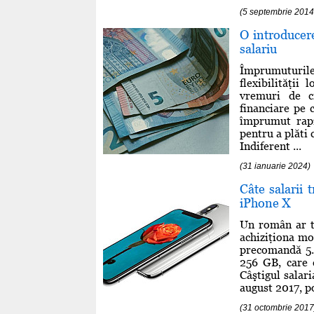
(5 septembrie 2014
O introducer
salariu
Împrumuturile
flexibilităţii
vremuri de c
financiare pe 
împrumut rapi
pentru a plăti 
Indiferent ...
(31 ianuarie 2024)
Câte salarii 
iPhone X
Un român ar t
achiziţiona mo
precomandă 5.3
256 GB, care c
Câştigul salari
august 2017, po
(31 octombrie 2017