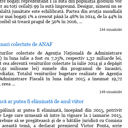
tre bogaţi reprezentând 1 la sută din populaţia globului vor
t au toţi ceilalţi 99 la sută împreună. Desigur, nimeni nu se
alaltă jumătate este echilibrată. Partea din avuţia mondială
lor mai bogaţi 1% a crescut până la 48% în 2014, de la 44% în
osibil să treacă pragul de 50% în 2016, ...
144 vizualizări
 mari colectate de ANAF
turilor colectate de Agenţia Naţională de Administrare
 în luna iulie a fost cu 7,25%, respectiv 1,32 miliarde lei,
cea aferentă veniturilor colectate în iulie 2014 şi a depăşit
,91 milioane lei) sumele din programul de încasări,
diafax. Totalul veniturilor bugetare realizate de Agenţia
Administrare Fiscală în luna iulie 2015 a însumat 19,72
 ceea ...
149 vizualizări
ncă ar putea fi eliminată de anul viitor
pălincă ar putea fi eliminată, începând din 2015, potrivit
e Lege care urmează să intre în vigoare la 1 ianuarie 2015,
ebuie să se pregătească şi de o bătălie juridică cu Comisia
această temă, a declarat premierul Victor Ponta, scrie