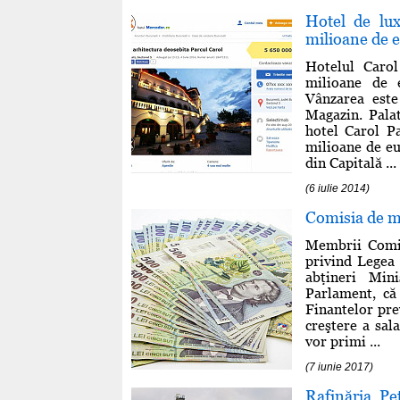
Hotel de lu
milioane de 
Hotelul Carol
milioane de e
Vânzarea este
Magazin. Palat
hotel Carol P
milioane de eu
din Capitală ...
(6 iulie 2014)
Comisia de mu
Membrii Comis
privind Legea 
abţineri Mini
Parlament, că 
Finantelor pre
creştere a sal
vor primi ...
(7 iunie 2017)
Rafinăria Pe