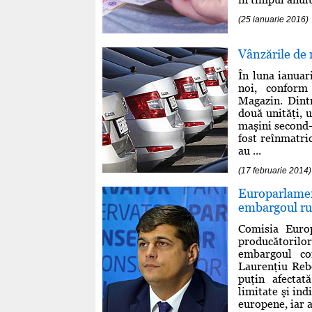
(25 ianuarie 2016)
Vânzările de 
În luna ianuar
noi, conform 
Magazin. Dint
două unităţi, 
maşini second-
fost reînmatri
au ...
(17 februarie 2014)
Europarlamen
embargoul ru
Comisia Euro
producătorilo
embargoul co
Laurenţiu Reb
puţin afecta
limitate şi in
europene, iar a