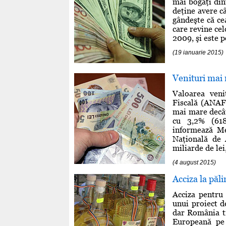
mai bogaţi din
deţine avere câ
gândeşte că ce
care revine ce
2009, şi este p
(19 ianuarie 2015)
Venituri mai
Valoarea veni
Fiscală (ANAF)
mai mare decât 
cu 3,2% (618
informează Me
Naţională de 
miliarde de lei,
(4 august 2015)
Acciza la păli
Acciza pentru 
unui proiect d
dar România tr
Europeană pe 