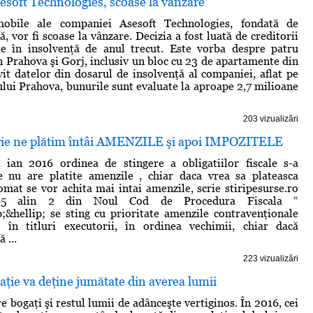
esoft Technologies, scoase la vânzare
obile ale companiei Asesoft Technologies, fondată de
, vor fi scoase la vânzare. Decizia a fost luată de creditorii
ate în insolvenţă de anul trecut. Este vorba despre patru
in Prahova şi Gorj, inclusiv un bloc cu 23 de apartamente din
ivit datelor din dosarul de insolvenţă al companiei, aflat pe
ului Prahova, bunurile sunt evaluate la aproape 2,7 milioane
203 vizualizări
arie ne plătim întâi AMENZILE şi apoi IMPOZITELE
 ian 2016 ordinea de stingere a obligatiilor fiscale s-a
e nu are platite amenzile , chiar daca vrea sa plateasca
omat se vor achita mai intai amenzile, scrie stiripesurse.ro
65 alin 2 din Noul Cod de Procedura Fiscala “
p;&hellip; se sting cu prioritate amenzile contravenţionale
te în titluri executorii, în ordinea vechimii, chiar dacă
 ...
223 vizualizări
aţie va deţine jumătate din averea lumii
e bogaţi şi restul lumii de adânceşte vertiginos. În 2016, cei