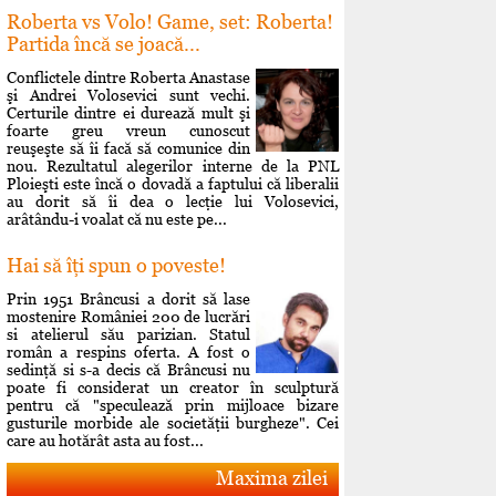
Roberta vs Volo! Game, set: Roberta!
Partida încă se joacă...
Conflictele dintre Roberta Anastase
şi Andrei Volosevici sunt vechi.
Certurile dintre ei durează mult şi
foarte greu vreun cunoscut
reuşeşte să îi facă să comunice din
nou. Rezultatul alegerilor interne de la PNL
Ploieşti este încă o dovadă a faptului că liberalii
au dorit să îi dea o lecţie lui Volosevici,
arâtându-i voalat că nu este pe...
Hai să îţi spun o poveste!
Prin 1951 Brâncusi a dorit să lase
mostenire României 200 de lucrări
si atelierul său parizian. Statul
român a respins oferta. A fost o
sedinţă si s-a decis că Brâncusi nu
poate fi considerat un creator în sculptură
pentru că "speculează prin mijloace bizare
gusturile morbide ale societăţii burgheze". Cei
care au hotărât asta au fost...
Maxima zilei