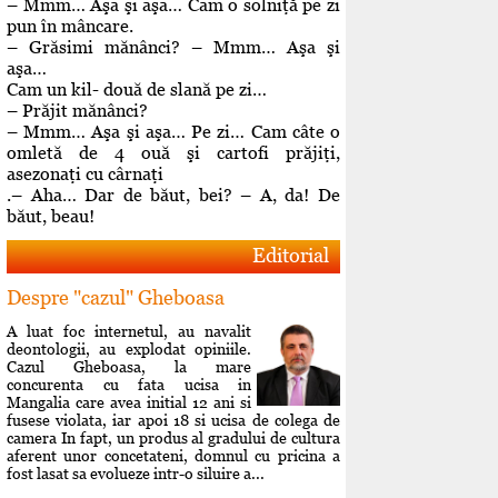
– Mmm… Aşa şi aşa… Cam o solniţă pe zi
pun în mâncare.
– Grăsimi mănânci? – Mmm… Aşa şi
aşa…
Cam un kil- două de slană pe zi…
– Prăjit mănânci?
– Mmm… Aşa şi aşa… Pe zi… Cam câte o
omletă de 4 ouă şi cartofi prăjiţi,
asezonaţi cu cârnaţi
.– Aha… Dar de băut, bei? – A, da! De
băut, beau!
Editorial
Despre "cazul" Gheboasa
A luat foc internetul, au navalit
deontologii, au explodat opiniile.
Cazul Gheboasa, la mare
concurenta cu fata ucisa in
Mangalia care avea initial 12 ani si
fusese violata, iar apoi 18 si ucisa de colega de
camera In fapt, un produs al gradului de cultura
aferent unor concetateni, domnul cu pricina a
fost lasat sa evolueze intr-o siluire a...