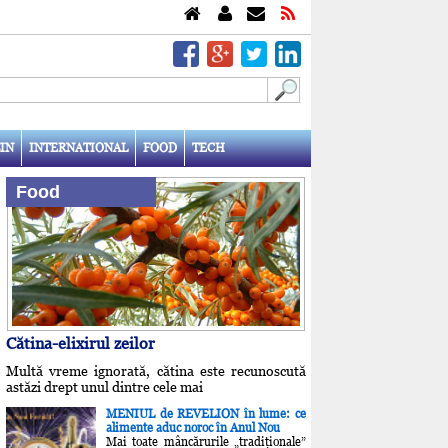
IN
INTERNATIONAL
FOOD
TECH
Food
Cătina-elixirul zeilor
Multă vreme ignorată, cătina este recunoscută
astăzi drept unul dintre cele mai
MENIUL de REVELION în lume: ce
alimente aduc noroc în Anul Nou
Mai toate mâncărurile „tradiţionale”