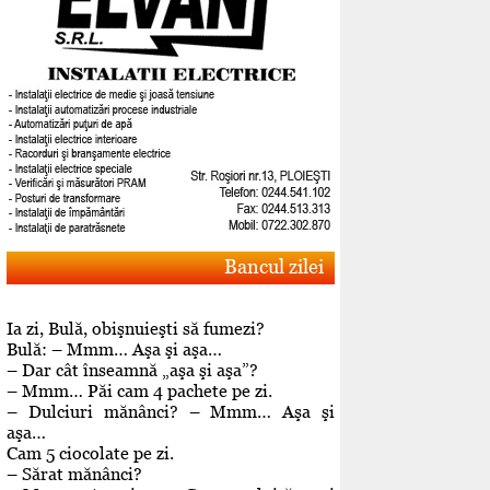
Bancul zilei
Ia zi, Bulă, obişnuieşti să fumezi?
Bulă: – Mmm… Aşa şi aşa…
– Dar cât înseamnă „aşa şi aşa”?
– Mmm… Păi cam 4 pachete pe zi.
– Dulciuri mănânci? – Mmm… Aşa şi
aşa…
Cam 5 ciocolate pe zi.
– Sărat mănânci?