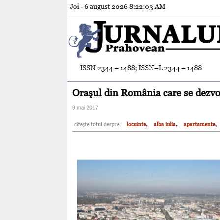
Joi - 6 august 2026
8:22:04 AM
ISSN 2344 – 1488; ISSN–L 2344 – 1488
Oraşul din România care se dezvol
9 mai 2017
,
,
,
citeşte totul despre:
locuinte
alba iulia
apartamente