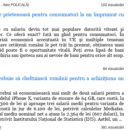
 - Alex POLICALĂ)
102 vizualizări
e prietenoasă pentru consumatori la un împrumut cu
 cu salariu devin tot mai populare datorită vitezei şi
 lor. Ce oferă exact? Iată un ghid pentru consumatori. În
riză economică accentuată în UE şi multiple tensiuni
care cetăţenii români le pot trăi în prezent, obţinerea unui
d poate fi o oportunitate vitală. Poţi avea lipsă de bani
chiria sau ipoteca sau ai nevoie de bani pentru orice alt scop.
84 vizualizări
trebuie să cheltuiască românii pentru a achiziţiona un
rebui să economisească mai mult de două salarii pentru a
delul iPhone X, varianta de stocare de 64 GB, care costă, la
00 de lei şi aproape trei salarii medii pentru varianta de
ostă în jur de 6.100 de lei, potrivit calculelor Mediafax.
al mediu nominal net a ajuns la 2.364 de lei (607 dolari), în
trivit Institutului Naţional de Statistică (INS). Astfel, un ...
)
381 vizualizări