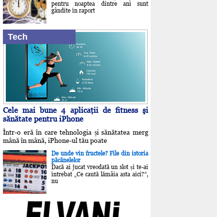
pentru noaptea dintre ani sunt
gândite în raport
Tech
Cele mai bune 4 aplicaţii de fitness şi
sănătate pentru iPhone
Într-o eră în care tehnologia și sănătatea merg
mână în mână, iPhone-ul tău poate
De unde vin fructele? File din istoria
păcănelelor
Dacă ai jucat vreodată un slot și te-ai
întrebat „Ce caută lămâia asta aici?”,
nu