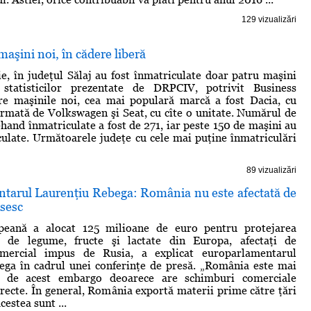
129 vizualizări
maşini noi, în cădere liberă
ie, în judeţul Sălaj au fost înmatriculate doar patru maşini
statisticilor prezentate de DRPCIV, potrivit Business
re maşinile noi, cea mai populară marcă a fost Dacia, cu
urmată de Volkswagen şi Seat, cu cîte o unitate. Numărul de
hand înmatriculate a fost de 271, iar peste 150 de maşini au
culate. Următoarele judeţe cu cele mai puţine înmatriculări
89 vizualizări
tarul Laurenţiu Rebega: România nu este afectată de
sesc
peană a alocat 125 milioane de euro pentru protejarea
r de legume, fructe şi lactate din Europa, afectaţi de
mercial impus de Rusia, a explicat europarlamentarul
ega în cadrul unei conferinţe de presă. „România este mai
tă de acest embargo deoarece are schimburi comerciale
directe. În general, România exportă materii prime către ţări
cestea sunt ...