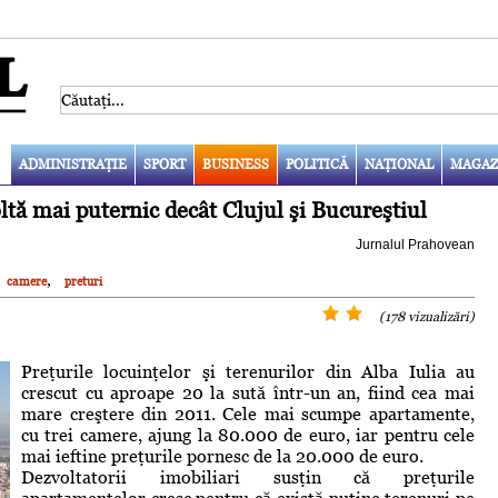
ADMINISTRAŢIE
SPORT
BUSINESS
POLITICĂ
NAŢIONAL
MAGAZ
tă mai puternic decât Clujul şi Bucureştiul
Jurnalul Prahovean
,
camere
preturi
(178 vizualizări)
Preţurile locuinţelor şi terenurilor din Alba Iulia au
crescut cu aproape 20 la sută într-un an, fiind cea mai
mare creştere din 2011. Cele mai scumpe apartamente,
cu trei camere, ajung la 80.000 de euro, iar pentru cele
mai ieftine preţurile pornesc de la 20.000 de euro.
Dezvoltatorii imobiliari susţin că preţurile