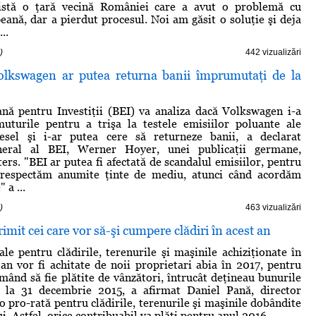
istă o ţară vecină României care a avut o problemă cu
ană, dar a pierdut procesul. Noi am găsit o soluţie şi deja
..
)
442 vizualizări
lkswagen ar putea returna banii împrumutaţi de la
nă pentru Investiţii (BEI) va analiza dacă Volkswagen i-a
muturile pentru a trişa la testele emisiilor poluante ale
iesel şi i-ar putea cere să returneze banii, a declarat
eneral al BEI, Werner Hoyer, unei publicaţii germane,
ers. "BEI ar putea fi afectată de scandalul emisiilor, pentru
 respectăm anumite ţinte de mediu, atunci când acordăm
 a ...
)
463 vizualizări
imit cei care vor să-şi cumpere clădiri în acest an
ale pentru clădirile, terenurile şi maşinile achiziţionate în
 an vor fi achitate de noii proprietari abia în 2017, pentru
mând să fie plătite de vânzători, întrucât deţineau bunurile
e la 31 decembrie 2015, a afirmat Daniel Pană, director
ro-rată pentru clădirile, terenurile şi maşinile dobândite
i. Astfel, orice contribuabil va plăti pentru anul 2016 ...