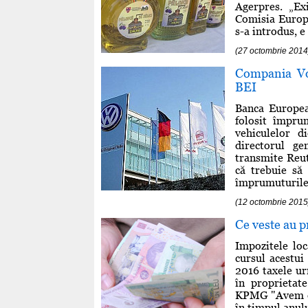
Agerpres. „Ex
Comisia Europe
s-a introdus, e .
(27 octombrie 2014
Compania Vo
BEI
Banca Europea
folosit împru
vehiculelor d
directorul g
transmite Reut
că trebuie să
împrumuturile"
(12 octombrie 2015
Ce veste au pr
Impozitele loc
cursul acestui
2016 taxele ur
în proprietat
KPMG "Avem o p
în timpul anulu