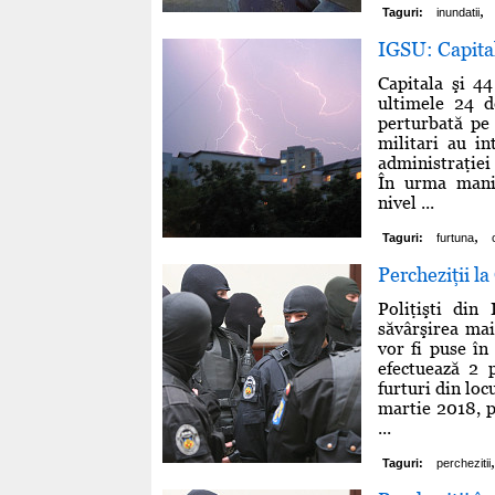
,
Taguri:
inundatii
IGSU: Capitala
Capitala şi 44
ultimele 24 de
perturbată pe
militari au in
administraţiei 
În urma manif
nivel ...
,
Taguri:
furtuna
Percheziţii la
Poliţişti din
săvârşirea mai
vor fi puse în
efectuează 2 
furturi din loc
martie 2018, p
...
,
Taguri:
perchezitii