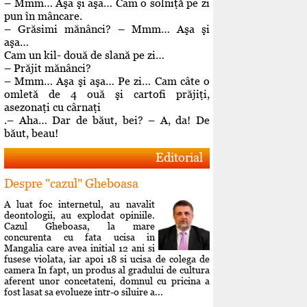
– Mmm… Aşa şi aşa… Cam o solniţă pe zi
pun în mâncare.
– Grăsimi mănânci? – Mmm… Aşa şi
aşa…
Cam un kil- două de slană pe zi…
– Prăjit mănânci?
– Mmm… Aşa şi aşa… Pe zi… Cam câte o
omletă de 4 ouă şi cartofi prăjiţi,
asezonaţi cu cârnaţi
.– Aha… Dar de băut, bei? – A, da! De
băut, beau!
Editorial
Despre "cazul" Gheboasa
A luat foc internetul, au navalit
deontologii, au explodat opiniile.
Cazul Gheboasa, la mare
concurenta cu fata ucisa in
Mangalia care avea initial 12 ani si
fusese violata, iar apoi 18 si ucisa de colega de
camera In fapt, un produs al gradului de cultura
aferent unor concetateni, domnul cu pricina a
fost lasat sa evolueze intr-o siluire a...