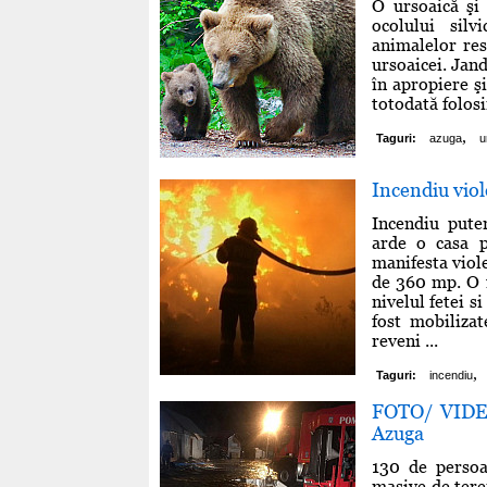
O ursoaică şi 
ocolului sil
animalelor res
ursoaicei. Jan
în apropiere şi
totodată folos
,
Taguri:
azuga
u
Incendiu viol
Incendiu pute
arde o casa p
manifesta viol
de 360 mp. O f
nivelul fetei s
fost mobiliza
reveni ...
,
Taguri:
incendiu
FOTO/ VIDEO
Azuga
130 de persoa
masive de tere