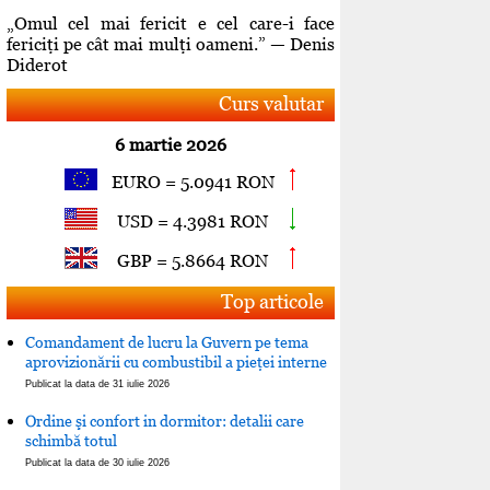
„Omul cel mai fericit e cel care-i face
fericiţi pe cât mai mulţi oameni.” — Denis
Diderot
Curs valutar
6 martie 2026
EURO = 5.0941 RON
USD = 4.3981 RON
GBP = 5.8664 RON
Top articole
Comandament de lucru la Guvern pe tema
aprovizionării cu combustibil a pieţei interne
Publicat la data de 31 iulie 2026
Ordine şi confort in dormitor: detalii care
schimbă totul
Publicat la data de 30 iulie 2026