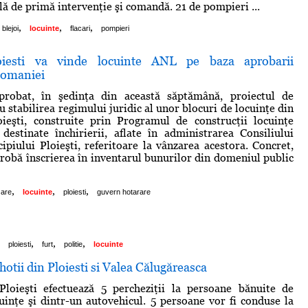
lă de primă intervenţie şi comandă. 21 de pompieri ...
,
,
,
blejoi
locuinte
flacari
pompieri
oiesti va vinde locuinte ANL pe baza aprobarii
Romaniei
robat, în şedinţa din această săptămână, proiectul de
 stabilirea regimului juridic al unor blocuri de locuinţe din
oieşti, construite prin Programul de construcţii locuinţe
 destinate închirierii, aflate în administrarea Consiliului
ipiului Ploieşti, referitoare la vânzarea acestora. Concret,
obă înscrierea în inventarul bunurilor din domeniul public
,
,
,
are
locuinte
ploiesti
guvern hotarare
,
,
,
ploiesti
furt
politie
locuinte
 hotii din Ploiesti si Valea Călugăreasca
 Ploieşti efectuează 5 percheziţii la persoane bănuite de
cuinţe şi dintr-un autovehicul. 5 persoane vor fi conduse la