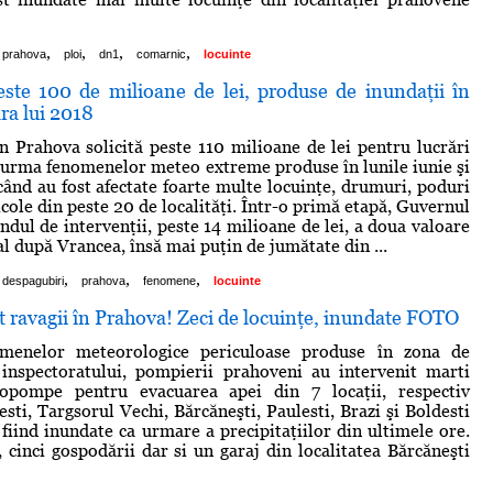
,
,
,
,
prahova
ploi
dn1
comarnic
locuinte
ste 100 de milioane de lei, produse de inundaţii în
ra lui 2018
in Prahova solicită peste 110 milioane de lei pentru lucrări
n urma fenomenelor meteo extreme produse în lunile iunie şi
 când au fost afectate foarte multe locuinţe, drumuri, poduri
icole din peste 20 de localităţi. Într-o primă etapă, Guvernul
ondul de intervenţii, peste 14 milioane de lei, a doua valoare
al după Vrancea, însă mai puţin de jumătate din ...
,
,
,
despagubiri
prahova
fenomene
locuinte
ut ravagii în Prahova! Zeci de locuinţe, inundate FOTO
menelor meteorologice periculoase produse în zona de
inspectoratului, pompierii prahoveni au intervenit marti
opompe pentru evacuarea apei din 7 locaţii, respectiv
esti, Targsorul Vechi, Bărcăneşti, Paulesti, Brazi şi Boldesti
 fiind inundate ca urmare a precipitaţiilor din ultimele ore.
, cinci gospodării dar si un garaj din localitatea Bărcăneşti