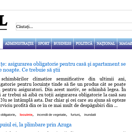
ADMINISTRAŢIE
SPORT
BUSINESS
POLITICĂ
NAŢIONAL
MAGAZ
ţe: asigurarea obligatorie pentru casă şi apartament se
 noapte. Ce trebuie să ştii
schimbărilor climatice semnificative din ultimii ani,
igatorie pentru locuinţe tinde să fie un produs cât se poate
l pentru asiguratori. Din acest motiv, se schimbă legea. În
 ar trebui să aibă cu toţii asigurarea obligatorie la casă sau
Nu se întâmplă asta. Dar chiar şi cei care au ajuns să opteze
rviciu profită din ce în ce mai mult de despăgubiri din ...
,
,
,
,
obligatorie
locuinte
incendii de vegetatie
furtuni
inundatii
 puiul ei, la plimbare prin Azuga