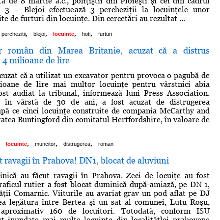
a de 8 martie a.c., poliţiştii din Ploieşti şi cei din cadrul
e 3 – Blejoi efectuează 3 percheziţii la locuinţele unor
e de furturi din locuinţe. Din cercetări au rezultat ...
,
,
,
,
perchezitii
blejoi
locuinte
hoti
furturi
 român din Marea Britanie, acuzat că a distrus
 4 milioane de lire
uzat că a utilizat un excavator pentru provoca o pagubă de
ioane de lire mai multor locuinţe pentru vârstnici abia
ost audiat la tribunal, informează luni Press Association.
 în vârstă de 30 de ani, a fost acuzat de distrugerea
upă ce cinci locuinţe construite de compania McCarthy and
itatea Buntingford din comitatul Hertfordshire, în valoare de
,
,
,
locuinte
muncitor
distrugerea
roman
ut ravagii în Prahova! DN1, blocat de aluviuni
nică au făcut ravagii în Prahova. Zeci de locuiţe au fost
traficul rutier a fost blocat duminică după-amiază, pe DN 1,
tăţii Comarnic. Viiturile au avariat grav un pod aflat pe DJ
ea legătura între Bertea şi un sat al comunei, Lutu Roşu,
u aproximativ 160 de locuitori. Totodată, conform ISU
st inundate mai multe locuinţe din localităţlei prahovene