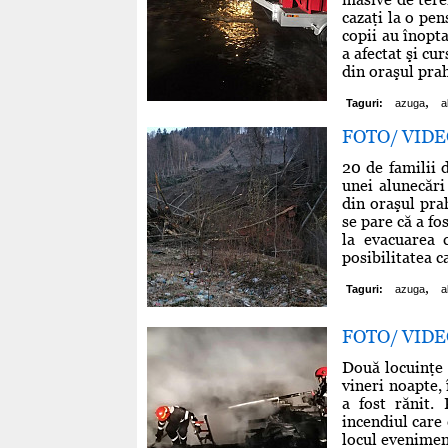
cazaţi la o pen
copii au înopta
a afectat şi c
din oraşul prah
,
Taguri:
azuga
a
FOTO/ VIDEO 
20 de familii 
unei alunecăr
din oraşul pra
se pare că a fo
la evacuarea 
posibilitatea c
,
Taguri:
azuga
a
FOTO/ VIDEO D
Două locuinţe 
vineri noapte, 
a fost rănit. 
incendiul care
locul evenimen