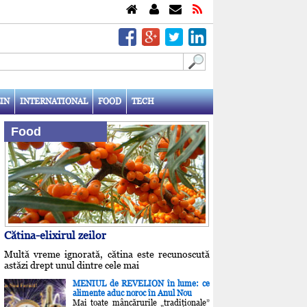
IN
INTERNATIONAL
FOOD
TECH
Food
Cătina-elixirul zeilor
Multă vreme ignorată, cătina este recunoscută
astăzi drept unul dintre cele mai
MENIUL de REVELION în lume: ce
alimente aduc noroc în Anul Nou
Mai toate mâncărurile „tradiţionale”