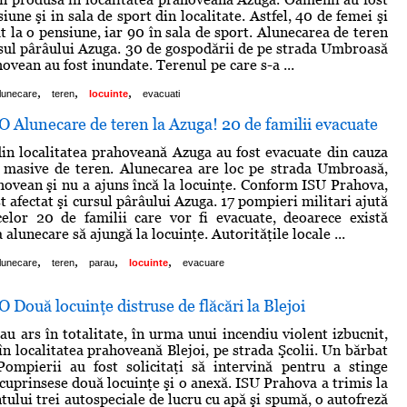
siune şi in sala de sport din localitate. Astfel, 40 de femei şi
t la o pensiune, iar 90 în sala de sport. Alunecarea de teren
ursul pârâului Azuga. 30 de gospodării de pe strada Umbroasă
ovean au fost inundate. Terenul pe care s-a ...
,
,
,
lunecare
teren
locuinte
evacuati
Alunecare de teren la Azuga! 20 de familii evacuate
din localitatea prahoveană Azuga au fost evacuate din cauza
i masive de teren. Alunecarea are loc pe strada Umbroasă,
hovean şi nu a ajuns încă la locuinţe. Conform ISU Prahova,
st afectat şi cursul pârâului Azuga. 17 pompieri militari ajută
celor 20 de familii care vor fi evacuate, deoarece există
a alunecare să ajungă la locuinţe. Autorităţile locale ...
,
,
,
,
lunecare
teren
parau
locuinte
evacuare
ouă locuinţe distruse de flăcări la Blejoi
au ars în totalitate, în urma unui incendiu violent izbucnit,
în localitatea prahoveană Blejoi, pe strada Şcolii. Un bărbat
Pompierii au fost solicitaţi să intervină pentru a stinge
 cuprinsese două locuinţe şi o anexă. ISU Prahova a trimis la
tului trei autospeciale de lucru cu apă şi spumă, o autofreză