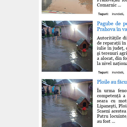
Comarnic ...
,
Taguri:
inundatii
Pagube de pe
Prahova în va
Autorităţile d
de reparaţii î
iulie în judeţ,
şi terenuri agr
a alocat, din f
la nivel naţion
,
Taguri:
inundatii
Ploile au făc
În urma feno
competenţă a 
seara cu mot
Lipaneşti, Ploi
Scaeni acestea
Patru locuinte
au fost ...