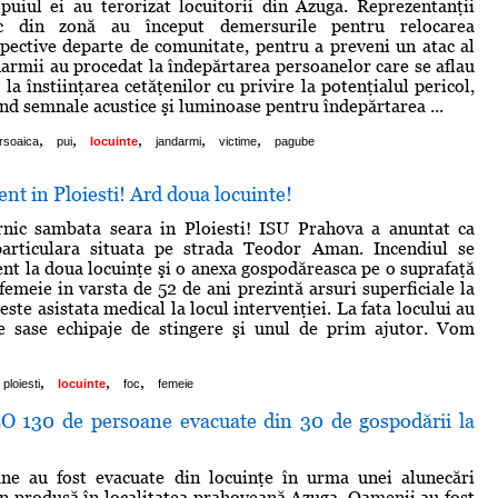
puiul ei au terorizat locuitorii din Azuga. Reprezentanţii
vic din zonă au început demersurile pentru relocarea
pective departe de comunitate, pentru a preveni un atac al
darmii au procedat la îndepărtarea persoanelor care se aflau
 la înstiinţarea cetăţenilor cu privire la potenţialul pericol,
ind semnale acustice şi luminoase pentru îndepărtarea ...
,
,
,
,
,
rsoaica
pui
locuinte
jandarmi
victime
pagube
ent in Ploiesti! Ard doua locuinte!
rnic sambata seara in Ploiesti! ISU Prahova a anuntat ca
articulara situata pe strada Teodor Aman. Incendiul se
ent la doua locuinţe şi o anexa gospodăreasca pe o suprafaţă
emeie in varsta de 52 de ani prezintă arsuri superficiale la
i este asistata medical la locul intervenţiei. La fata locului au
te sase echipaje de stingere şi unul de prim ajutor. Vom
,
,
,
ploiesti
locuinte
foc
femeie
 130 de persoane evacuate din 30 de gospodării la
ne au fost evacuate din locuinţe în urma unei alunecări
n produsă în localitatea prahoveană Azuga. Oamenii au fost