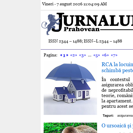
Vineri - 7 august 2026
11:04:10 AM
ISSN 2344 – 1488; ISSN–L 2344 – 1488
Pagina:
«
1
»
«2»
«3»
...
«5»
«6»
«7»
RCA la locuin
schimbă peste
În contextul 
asigurarea obl
de neprofitabi
teorie, românii
la apartament. 
pentru acest se
Taguri:
asigurarea 
O ursoaică şi