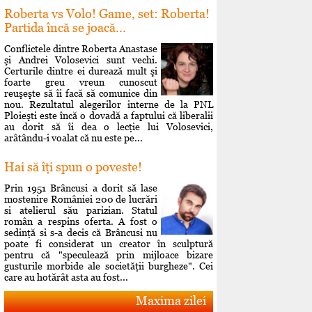
Roberta vs Volo! Game, set: Roberta!
Partida încă se joacă...
Conflictele dintre Roberta Anastase
şi Andrei Volosevici sunt vechi.
Certurile dintre ei durează mult şi
foarte greu vreun cunoscut
reuşeşte să îi facă să comunice din
nou. Rezultatul alegerilor interne de la PNL
Ploieşti este încă o dovadă a faptului că liberalii
au dorit să îi dea o lecţie lui Volosevici,
arâtându-i voalat că nu este pe...
Hai să îţi spun o poveste!
Prin 1951 Brâncusi a dorit să lase
mostenire României 200 de lucrări
si atelierul său parizian. Statul
român a respins oferta. A fost o
sedinţă si s-a decis că Brâncusi nu
poate fi considerat un creator în sculptură
pentru că "speculează prin mijloace bizare
gusturile morbide ale societăţii burgheze". Cei
care au hotărât asta au fost...
Maxima zilei