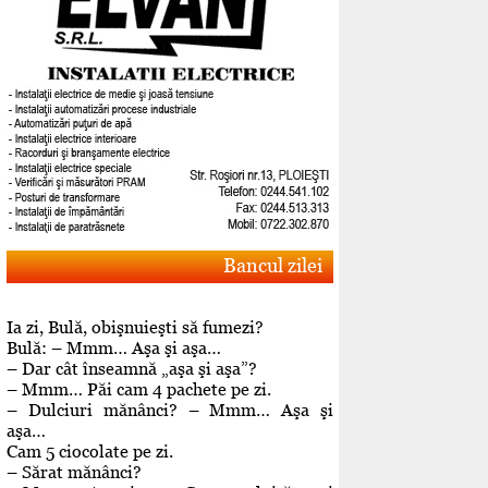
Bancul zilei
Ia zi, Bulă, obişnuieşti să fumezi?
Bulă: – Mmm… Aşa şi aşa…
– Dar cât înseamnă „aşa şi aşa”?
– Mmm… Păi cam 4 pachete pe zi.
– Dulciuri mănânci? – Mmm… Aşa şi
aşa…
Cam 5 ciocolate pe zi.
– Sărat mănânci?