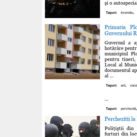
şi o autospecia
,
Taguri:
incendiu
Primaria Pl
Guvernului 
Guvernul a ap
hotărâre pentru
municipiul Pl
pentru tineri,
Local al Munic
documentul apr
al ...
,
Taguri:
anl
vanz
...
,
Taguri:
perchezitii
Perchezitii la
Poliţiştii din
furturi din lo