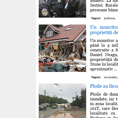
audieri. La dat
Secţiei Rural
persoane bănuit
,
Taguri:
prahova
Un muncitor
proprietăţi de
Un muncitor ac
până la 4 mil
construite a f
Daniel Neagu,
proprietăţii d
Stone în local
aproximativ ...
,
Taguri:
excavator
Ploile au făc
Ploile de dumi
inundate, iar 
în zona locali
101T, care făc
localitate c
Prahova,au fo