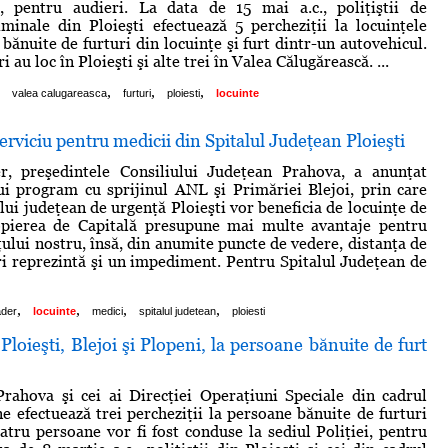
ei, pentru audieri. La data de 15 mai a.c., poliţiştii de
riminale din Ploieşti efectuează 5 percheziţii la locuinţele
bănuite de furturi din locuinţe şi furt dintr-un autovehicul.
 au loc în Ploieşti şi alte trei în Valea Călugărească. ...
,
,
,
valea calugareasca
furturi
ploiesti
locuinte
erviciu pentru medicii din Spitalul Judeţean Ploieşti
, preşedintele Consiliului Judeţean Prahova, a anunţat
i program cu sprijinul ANL şi Primăriei Blejoi, prin care
lui judeţean de urgenţă Ploieşti vor beneficia de locuinţe de
opierea de Capitală presupune mai multe avantaje pentru
ţului nostru, însă, din anumite puncte de vedere, distanţa de
i reprezintă şi un impediment. Pentru Spitalul Judeţean de
,
,
,
,
ader
locuinte
medici
spitalul judetean
ploiesti
 Ploieşti, Blejoi şi Plopeni, la persoane bănuite de furt
 Prahova şi cei ai Direcţiei Operaţiuni Speciale din cadrul
e efectuează trei percheziţii la persoane bănuite de furturi
Patru persoane vor fi fost conduse la sediul Poliţiei, pentru