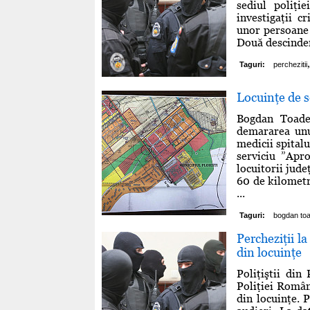
sediul poliţi
investigaţii c
unor persoane 
Două descinderi
,
Taguri:
perchezitii
Locuinţe de s
Bogdan Toader
demararea unu
medicii spitalu
serviciu ”Apr
locuitorii jude
60 de kilometr
...
Taguri:
bogdan to
Percheziţii la
din locuinţe
Poliţiştii din
Poliţiei Român
din locuinţe. 