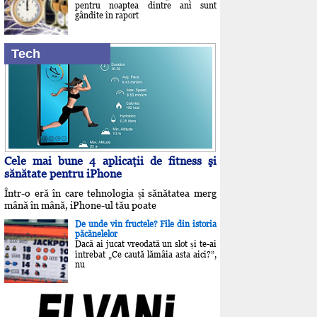
pentru noaptea dintre ani sunt
gândite în raport
Tech
Cele mai bune 4 aplicaţii de fitness şi
sănătate pentru iPhone
Într-o eră în care tehnologia și sănătatea merg
mână în mână, iPhone-ul tău poate
De unde vin fructele? File din istoria
păcănelelor
Dacă ai jucat vreodată un slot și te-ai
întrebat „Ce caută lămâia asta aici?”,
nu