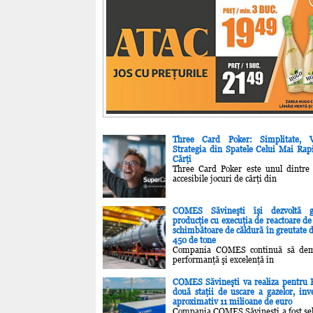
Three Card Poker: Simplitate, V
Strategia din Spatele Celui Mai Rap
Cărţi
Three Card Poker este unul dintre
accesibile jocuri de cărţi din
COMES Săvineşti îşi dezvoltă 
producţie cu execuţia de reactoare de
schimbătoare de căldură în greutate d
450 de tone
Compania COMES continuă să dem
performanţă şi excelenţă în
COMES Săvineşti va realiza pentr
două staţii de uscare a gazelor, inve
aproximativ 11 milioane de euro
Compania COMES Săvineşti a fost sel