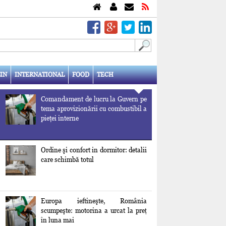
IN
INTERNATIONAL
FOOD
TECH
Comandament de lucru la Guvern pe
tema aprovizionării cu combustibil a
pieţei interne
Ordine şi confort in dormitor: detalii
care schimbă totul
Europa ieftineşte, România
scumpeşte: motorina a urcat la preț
în luna mai