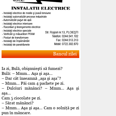
Bancul zilei
Ia zi, Bulă, obişnuieşti să fumezi?
Bulă: – Mmm… Aşa şi aşa…
– Dar cât înseamnă „aşa şi aşa”?
– Mmm… Păi cam 4 pachete pe zi.
– Dulciuri mănânci? – Mmm… Aşa şi
aşa…
Cam 5 ciocolate pe zi.
– Sărat mănânci?
– Mmm… Aşa şi aşa… Cam o solniţă pe zi
pun în mâncare.