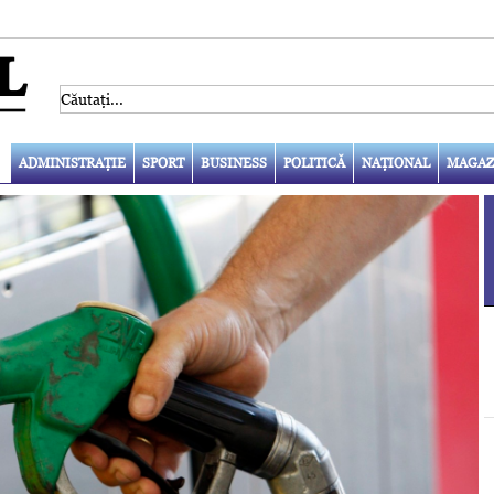
ADMINISTRAŢIE
SPORT
BUSINESS
POLITICĂ
NAŢIONAL
MAGAZ