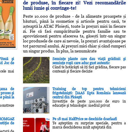
de produse, în fiecare zi! Vezi recomandările
lunii iunie şi convinge-te!
Peste 10.000 de produse - de la alimente proaspete și
băuturi, până la cosmetice și articole pentru casă, te
așteaptă la ATAC Ploiești, toate la prețuri mici în fiecare
zi. Fie că faci cumpărăturile pentru familie sau te
aprovizionezi pentru afacerea ta, găsești într-un singur
loc produsele de care ai nevoie, la prețuri avantajoase pe
tot parcursul anului. Ai prețuri mici chiar și când cumperi
un singur produs. În plus, la nenumărate
iteză şi
Seminţe plante care dau viaţă grădinii şi
id Joc de
seminţe roşii care aduc gust autentic
Când te hotărăşti să îţi faci grădina, fiecare pas
 cele mai
contează şi fiecare decizie
gama de
Training de top pentru tehnicieni
 proces şi
frigotehnişti: DAAS Epta România lansează
e până la
centrul din Ploieşti
Investiţie de peste 500.000 de euro în
onstreze
educaţie şi tehnologie: mediul privat
u ROMGAZ
Pe 18 mai HalfPrice se deschide doarlaafi
stiţie de
Te aşteptăm cu surprize speciale, pentru a
marca deschiderea mult aşteptată din
ectată de