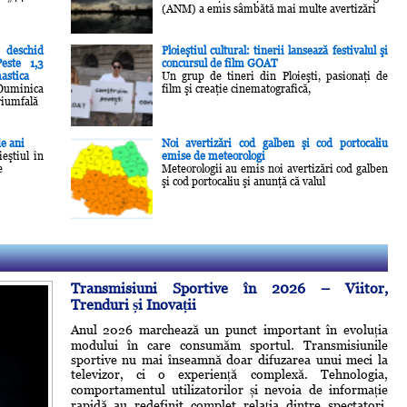
(ANM) a emis sâmbătă mai multe avertizări
e deschid
Ploieştiul cultural: tinerii lansează festivalul şi
este 1,3
concursul de film GOAT
astica
Un grup de tineri din Ploieşti, pasionaţi de
Duminica
film şi creaţie cinematografică,
riumfală
de ani
Noi avertizări cod galben şi cod portocaliu
eştiul în
emise de meteorologi
e
Meteorologii au emis noi avertizări cod galben
şi cod portocaliu şi anunţă că valul
Transmisiuni Sportive în 2026 – Viitor,
Trenduri și Inovații
Anul 2026 marchează un punct important în evoluția
modului în care consumăm sportul. Transmisiunile
sportive nu mai înseamnă doar difuzarea unui meci la
televizor, ci o experiență complexă. Tehnologia,
comportamentul utilizatorilor și nevoia de informație
rapidă au redefinit complet relația dintre spectatori,