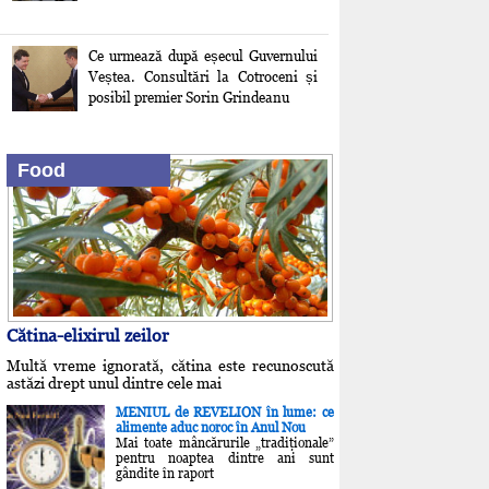
Ce urmează după eșecul Guvernului
Veștea. Consultări la Cotroceni și
posibil premier Sorin Grindeanu
Brebu- un castel necunoscut!
Food
Cătina-elixirul zeilor
Multă vreme ignorată, cătina este recunoscută
astăzi drept unul dintre cele mai
MENIUL de REVELION în lume: ce
alimente aduc noroc în Anul Nou
Mai toate mâncărurile „tradiţionale”
pentru noaptea dintre ani sunt
gândite în raport