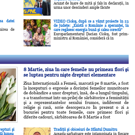
Acuzat de luare de mită şi fals în declaraţii, în
urma unor descinderi ample făcute
rea datei
VIDEO Cioloş, după ce a văzut proiecte în 23
de judeţe: „Există o Românie a speranţei, în
lnirea de
care regăsesc energia bună şi calea corectă”
Europarlamentarul Dacian Cioloş, fost prim-
ministru al României, consideră că în
8 Martie, ziua în care femeile nu primeau flori şi
se luptau pentru nişte drepturi elementare
Ziua Internaţională a Femeii, marcată pe 8 martie, a fost
la începuturi o expresie a dorinţei femeilor muncitoare
de dobândire a unor drepturi, însă, de-a lungul timpului,
s-a transformat într-un prilej de sărbătorire a feminităţii
şi a reprezentantelor sexului frumos, indiferent de
religie şi rasă, scrie descopera.ro În prezent o zi a
bucuriei pentru toate femeile, care primesc flori şi
diferite cadouri, sărbătoarea de 8 Martie a fost
epturi şi
Tradiţii şi obiceiuri de Sfântul Dumitru
ată lumea
Aceasta sarbatoare este intampinata in fiecare