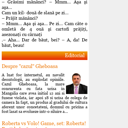
– Grăsimi mănânci? – Mmm… Aşa şi
aşa…
Cam un kil- două de slană pe zi…
– Prăjit mănânci?
– Mmm… Aşa şi aşa… Pe zi… Cam câte o
omletă de 4 ouă şi cartofi prăjiţi,
asezonaţi cu cârnaţi
.– Aha… Dar de băut, bei? – A, da! De
băut, beau!
Editorial
Despre "cazul" Gheboasa
A luat foc internetul, au navalit
deontologii, au explodat opiniile.
Cazul Gheboasa, la mare
concurenta cu fata ucisa in
Mangalia care avea initial 12 ani si
fusese violata, iar apoi 18 si ucisa de colega de
camera In fapt, un produs al gradului de cultura
aferent unor concetateni, domnul cu pricina a
fost lasat sa evolueze intr-o siluire a...
Roberta vs Volo! Game, set: Roberta!