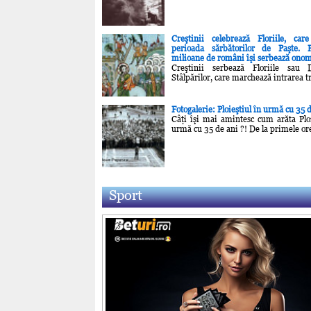
Creştinii celebrează Floriile, car
perioada sărbătorilor de Paşte. P
milioane de români îşi serbează onom
Creştinii serbează Floriile sau 
Stâlpărilor, care marchează intrarea t
Fotogalerie: Ploieştiul în urmă cu 35 
Câţi îşi mai amintesc cum arăta Ploi
urmă cu 35 de ani ?! De la primele or
Sport