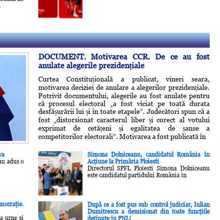
ă
DOCUMENT. Motivarea CCR. De ce au fost
anulate alegerile prezidențiale
Curtea Constituțională a publicat, vineri seara,
motivarea deciziei de anulare a alegerilor prezidențiale.
Potrivit documentului, alegerile au fost anulate pentru
că procesul electoral „a fost viciat pe toată durata
desfășurării lui și în toate etapele”. Judecători spun că a
fost „distorsionat caracterul liber și corect al votului
exprimat de cetățeni și egalitatea de șanse a
competitorilor electorali”. Motivarea a fost publicată în
va
Simona Dolniceanu, candidatul România în
au adus o
Acţiune la Primăria Ploiesti
Directorul SPFL Ploiesti Simona Dolniceanu
este candidatul partidului România în
ocraţie.
După ce a fost pus sub control judiciar, Iulian
Dumitrescu a demisionat din toate funcţiile
la urne si
deţinute în PNL!