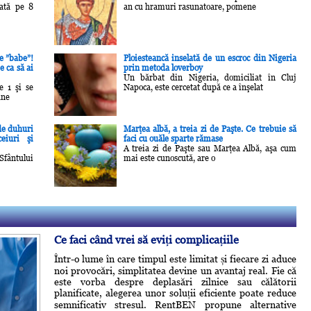
cată pe 8
an cu hramuri rasunatoare, pomene
de ”babe”!
Ploiesteancă inselată de un escroc din Nigeria
e ca să ai
prin metoda loverboy
Un bărbat din Nigeria, domiciliat în Cluj
e 1 şi se
Napoca, este cercetat după ce a înşelat
une
 de duhuri
Marţea albă, a treia zi de Paşte. Ce trebuie să
ceiuri şi
faci cu ouăle sparte rămase
A treia zi de Paşte sau Marţea Albă, aşa cum
fântului
mai este cunoscută, are o
Ce faci când vrei să eviți complicațiile
Într-o lume în care timpul este limitat și fiecare zi aduce
noi provocări, simplitatea devine un avantaj real. Fie că
este vorba despre deplasări zilnice sau călătorii
planificate, alegerea unor soluții eficiente poate reduce
semnificativ stresul. RentBEN propune alternative