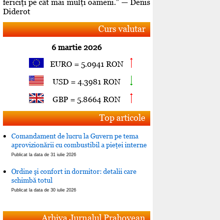
fericiţi pe cât mai mulţi oameni.” — Denis
Diderot
Curs valutar
6 martie 2026
EURO = 5.0941 RON
USD = 4.3981 RON
GBP = 5.8664 RON
Top articole
Comandament de lucru la Guvern pe tema
aprovizionării cu combustibil a pieţei interne
Publicat la data de 31 iulie 2026
Ordine şi confort in dormitor: detalii care
schimbă totul
Publicat la data de 30 iulie 2026
Arhiva Jurnalul Prahovean