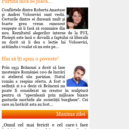
Partida încă se joacă...
Conflictele dintre Roberta Anastase
şi Andrei Volosevici sunt vechi.
Certurile dintre ei durează mult şi
foarte greu vreun cunoscut
reuşeşte să îi facă să comunice din
nou. Rezultatul alegerilor interne de la PNL
Ploieşti este încă o dovadă a faptului că liberalii
au dorit să îi dea o lecţie lui Volosevici,
arâtându-i voalat că nu este pe...
Hai să îţi spun o poveste!
Prin 1951 Brâncusi a dorit să lase
mostenire României 200 de lucrări
si atelierul său parizian. Statul
român a respins oferta. A fost o
sedinţă si s-a decis că Brâncusi nu
poate fi considerat un creator în sculptură
pentru că "speculează prin mijloace bizare
gusturile morbide ale societăţii burgheze". Cei
care au hotărât asta au fost...
Maxima zilei
„Omul cel mai fericit e cel care-i face