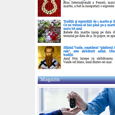
Ziua Internaţională a Femeii, mar
martie, a fost la începuturi o expresie
Tradiţii şi superstiţii de 1 martie şi 
Ce nu trebuie să faci până pe 9 marti
noroc tot anul
Babele din martie încep pe data d
termină pe data de 9. În popor, se sp
Sfântul Vasile, considerat ”păzitorul
rele”, este sărbătorit astăzi. Obi
tradiţii
Anul Nou începe cu sărbătoarea S
Vasile cel Mare, unul dintre cei mai
Magazin