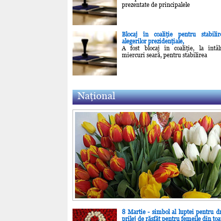
prezentate de principalele
Blocaj în coaliţie pentru stabili
alegerilor prezidenţiale,
A fost blocaj în coaliţie, la întâ
miercuri seară, pentru stabilirea
Naţional
8 Martie - simbol al luptei pentru dr
prilej de răsfăţ pentru femeile din to