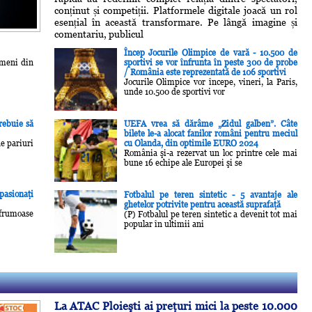
conținut și competiții. Platformele digitale joacă un rol
esențial în această transformare. Pe lângă imagine și
comentariu, publicul
Încep Jocurile Olimpice de vară - 10.500 de
ameni din
sportivi se vor înfrunta în peste 300 de probe
/ România este reprezentată de 106 sportivi
Jocurile Olimpice vor începe, vineri, la Paris,
unde 10.500 de sportivi vor
rebuie să
UEFA vrea să dărâme „Zidul galben”. Câte
bilete le-a alocat fanilor români pentru meciul
de pariuri
cu Olanda, din optimile EURO 2024
România şi-a rezervat un loc printre cele mai
bune 16 echipe ale Europei şi se
pasionaţi
Fotbalul pe teren sintetic - 5 avantaje ale
ghetelor potrivite pentru această suprafaţă
frumoase
(P) Fotbalul pe teren sintetic a devenit tot mai
popular în ultimii ani
La ATAC Ploieşti ai preţuri mici la peste 10.000