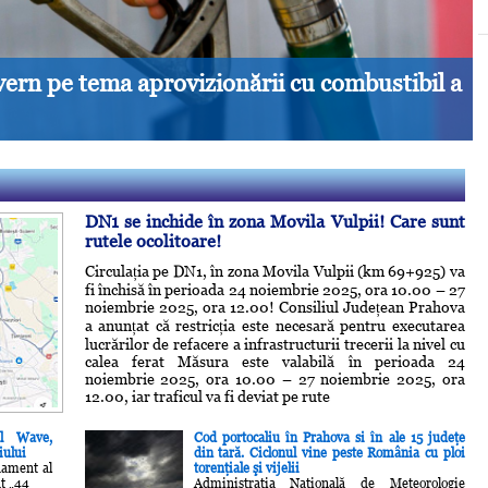
 detalii care schimbă totul
DN1 se inchide în zona Movila Vulpii! Care sunt
rutele ocolitoare!
Circulația pe DN1, în zona Movila Vulpii (km 69+925) va
fi închisă în perioada 24 noiembrie 2025, ora 10.00 – 27
noiembrie 2025, ora 12.00! Consiliul Județean Prahova
a anunțat că restricția este necesară pentru executarea
lucrărilor de refacere a infrastructurii trecerii la nivel cu
calea ferat Măsura este valabilă în perioada 24
noiembrie 2025, ora 10.00 – 27 noiembrie 2025, ora
12.00, iar traficul va fi deviat pe rute
al Wave,
Cod portocaliu în Prahova si în ale 15 judeţe
iului
din tară. Ciclonul vine peste România cu ploi
dament al
torenţiale şi vijelii
t „44
Administraţia Naţională de Meteorologie