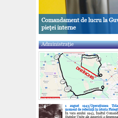
 combustibil a
otroceni și
preț în luna mai
Ordine şi confort in dormitor:
Administraţie
1 august 1943/Operaţiunea Tid
moment de referinţă în istoria Ploieşt
În vara anului 1943, Înaltul Coman
Statelor Unite ale Americii a desemna