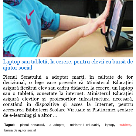
Laptop sau tabletă, la cerere, pentru elevii cu bursă de
ajutor social
Plenul Senatului a adoptat marţi, în calitate de for
decizional, o lege care prevede că Ministerul Educaţiei
asigură fiecărui elev sau cadru didactic, la cerere, un laptop
sau o tabletă, conectate la internet. Ministerul Educaţiei
asigură elevilor şi profesorilor infrastructura necesară,
constând în dispozitive şi acces la Internet, pentru
accesarea Bibliotecii Şcolare Virtuale şi Platformei şcolare
de e-learning şi a altor ...
,
,
,
,
,
Taguri:
plenul senatului
a adoptat
ministerul educatiei
laptop
tableta
bursa de ajutor social