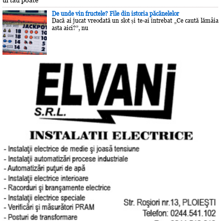
De unde vin fructele? File din istoria păcănelelor
Dacă ai jucat vreodată un slot și te-ai întrebat „Ce caută lămâia
asta aici?”, nu