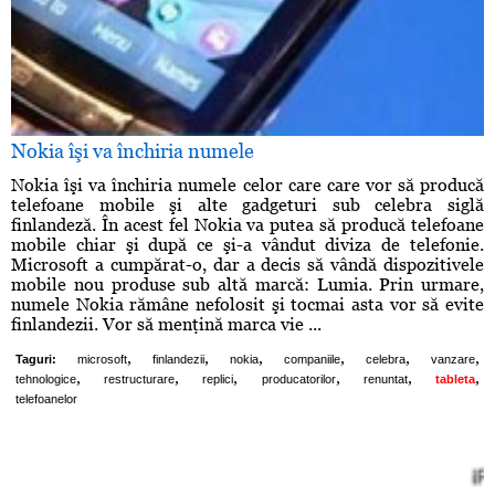
Nokia îşi va închiria numele
Nokia îşi va închiria numele celor care care vor să producă
telefoane mobile şi alte gadgeturi sub celebra siglă
finlandeză. În acest fel Nokia va putea să producă telefoane
mobile chiar şi după ce şi-a vândut diviza de telefonie.
Microsoft a cumpărat-o, dar a decis să vândă dispozitivele
mobile nou produse sub altă marcă: Lumia. Prin urmare,
numele Nokia rămâne nefolosit şi tocmai asta vor să evite
finlandezii. Vor să menţină marca vie ...
,
,
,
,
,
,
Taguri:
microsoft
finlandezii
nokia
companiile
celebra
vanzare
,
,
,
,
,
,
tehnologice
restructurare
replici
producatorilor
renuntat
tableta
telefoanelor