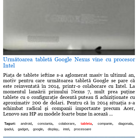
Următoarea tabletă Google Nexus vine cu procesor
Intel
Piaţa de tablete ieftine s-a aglomerat masiv în ultimul an,
motiv pentru care următoarea tabletă Google se pare că
este reinventată în 2014, printr-o colaborare cu Intel. La
momentul lansării primului Nexus 7, mult prea puţine
tablete cu o configuraţie decentă puteau fi achiziţionate cu
aproximativ 200 de dolari. Pentru că în 2014 situaţia s-a
schimbat radical şi companii importante precum Acer,
Lenovo sau HP au modele foarte bune în acează ...
,
,
,
,
,
,
Taguri:
android
constanta
colaborare
tableta
companie
diagonala
,
,
,
,
,
ipadul
gadget
google
display
intel
procesoare