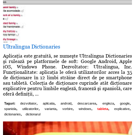
Ultralingua Dictionaries
Aplicaţia este gratuită, se numeşte Ultralingua Dictionaries
şi rulează pe platformele de soft: Google Android, Apple
iOS, Windows Phone. Dezvoltator: Ultralingua, Inc.
Funcţionalitate: aplicaţia le oferă utilizatorilor acces la 35
de dicţionare în 12 limbi străine direct de pe smartphone
sau tabletă. Colecţia de dicţionare cuprinde atât dicţionare
explicative pentru limbile engleză, franceză şi spaniolă, care
oferă definiţii, ...
,
,
,
,
,
,
Taguri:
dezvoltator
aplicatia
android
descarcarea
engleza
google
,
,
,
,
,
,
,
spaniola
utilizatorilor
varianta
vorbire
windows
tableta
explicative
,
dictionaries
dictionarul