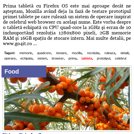
Prima tabletă cu Firefox OS este mai aproape decât ne
aşteptam, Mozilla având deja în fază de testare prototipul
primei tablete pe care rulează un sistem de operare inspirat
de celebrul web browser cu acelaşi nume. Este vorba despre
o tabletă echipată cu CPU quad-core la 1GHz şi ecran de 10
inchsuportând rezoluţia 1280x800 pixeli, 2GB memorie
RAM şi 16GB spaţiu de stocare intern. Mai multe detalii, pe
www.go4it.ro ...
,
,
,
,
,
,
,
Taguri:
memorie
quadcore
testare
mozilla
rezolutia
ruleaza
detalii
,
,
,
,
,
,
,
operare
echipata
sistem
browser
prima
tableta
prototipul
celebrul
Food