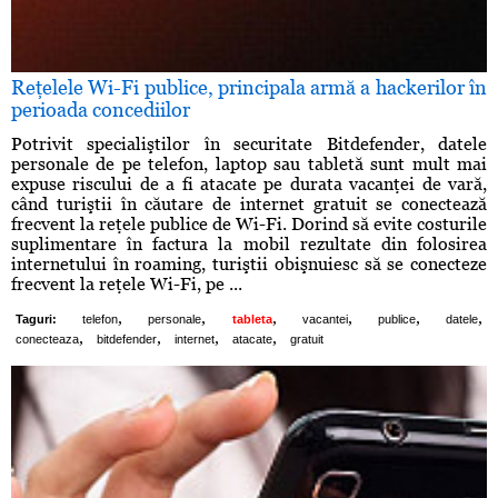
Reţelele Wi-Fi publice, principala armă a hackerilor în
perioada concediilor
Potrivit specialiştilor în securitate Bitdefender, datele
personale de pe telefon, laptop sau tabletă sunt mult mai
expuse riscului de a fi atacate pe durata vacanţei de vară,
când turiştii în căutare de internet gratuit se conectează
frecvent la reţele publice de Wi-Fi. Dorind să evite costurile
suplimentare în factura la mobil rezultate din folosirea
internetului în roaming, turiştii obişnuiesc să se conecteze
frecvent la reţele Wi-Fi, pe ...
,
,
,
,
,
,
Taguri:
telefon
personale
tableta
vacantei
publice
datele
,
,
,
,
conecteaza
bitdefender
internet
atacate
gratuit