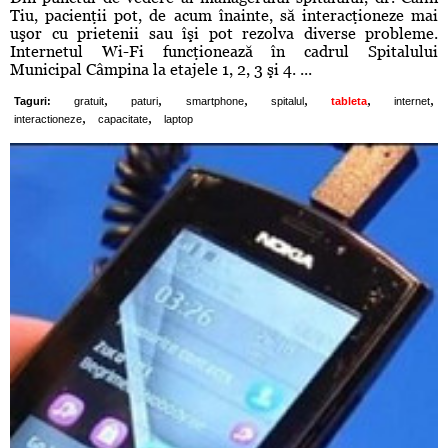
Tiu, pacienţii pot, de acum înainte, să interacţioneze mai
uşor cu prietenii sau îşi pot rezolva diverse probleme.
Internetul Wi-Fi funcţionează în cadrul Spitalului
Municipal Câmpina la etajele 1, 2, 3 şi 4. ...
,
,
,
,
,
,
Taguri:
gratuit
paturi
smartphone
spitalul
tableta
internet
,
,
interactioneze
capacitate
laptop