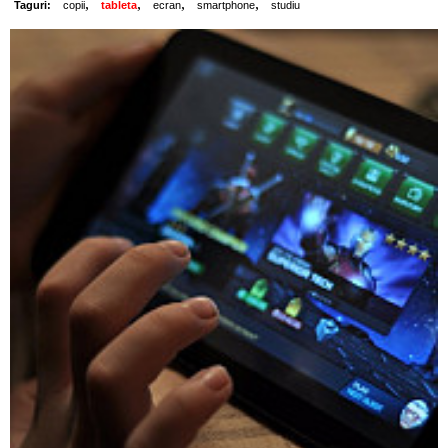
,
,
,
,
Taguri:
copii
tableta
ecran
smartphone
studiu