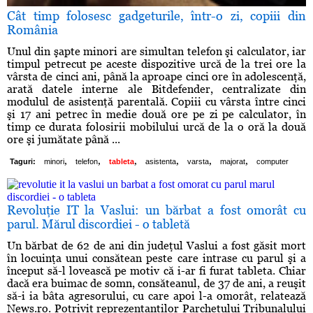
Cât timp folosesc gadgeturile, într-o zi, copiii din
România
Unul din şapte minori are simultan telefon şi calculator, iar
timpul petrecut pe aceste dispozitive urcă de la trei ore la
vârsta de cinci ani, până la aproape cinci ore în adolescenţă,
arată datele interne ale Bitdefender, centralizate din
modulul de asistenţă parentală. Copiii cu vârsta între cinci
şi 17 ani petrec în medie două ore pe zi pe calculator, în
timp ce durata folosirii mobilului urcă de la o oră la două
ore şi jumătate până ...
,
,
,
,
,
,
Taguri:
minori
telefon
tableta
asistenta
varsta
majorat
computer
Revoluţie IT la Vaslui: un bărbat a fost omorât cu
parul. Mărul discordiei - o tabletă
Un bărbat de 62 de ani din judeţul Vaslui a fost găsit mort
în locuinţa unui consătean peste care intrase cu parul şi a
început să-l lovească pe motiv că i-ar fi furat tableta. Chiar
dacă era buimac de somn, consăteanul, de 37 de ani, a reuşit
să-i ia bâta agresorului, cu care apoi l-a omorât, relatează
News.ro. Potrivit reprezentanţilor Parchetului Tribunalului