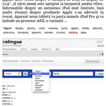
12,9", al cărei anunţ este aşteptat la începutul anului viitor.
Informaţiile despre un asemenea iPad sunt limitate, însă
multe zvonuri despre produsele Apple s-au adeverit în
trecut. Aparent noua tabletă va purta numele iPad Pro şi va
include un procesor A8X, o variantă ...
,
,
,
,
,
,
,
,
Taguri:
display
iphone
venit
varianta
purta
gigant
detalii
adeverit
,
,
,
,
,
,
puternica
inceputul
aparent
numele
zvonuri
tableta
piata