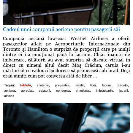
Cadoul unei companii aeriene pentru pasagerii săi
Compania aeriană low-cost Westjet Airlines a oferit
pasagerilor aflaţi pe Aeroporturile Internaţionale din
Toronto şi Hamilton o surpriză de proporţii care pe mulţi
dintre ei i-a emoţionat până la lacrimi. Chiar înainte de
îmbarcare, călătorii au avut surpriza să discute virtual în
direct cu nimeni altul decât Moş Crăciun, căruia i-au
mărturisit ce cadouri îşi doresc să primească sub brad. Deşi
erau uimiţi cum pot conversa atât de liber ...
,
,
,
,
,
,
,
Taguri:
tableta
sfintenie
prevestea
linistiti
liber
lacrimi
toronto
,
,
,
,
,
,
,
aeriana
apreciat
calatorii
conversa
emotionat
imbratisarile
jucarii
airlines