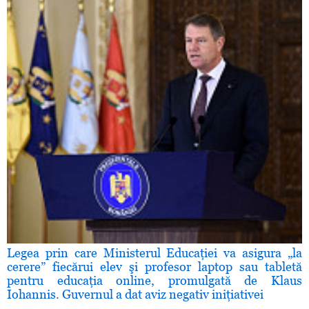
Legea prin care Ministerul Educaţiei va asigura „la
cerere” fiecărui elev şi profesor laptop sau tabletă
pentru educaţia online, promulgată de Klaus
Iohannis. Guvernul a dat aviz negativ iniţiativei