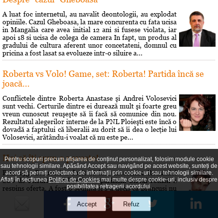
A luat foc internetul, au navalit deontologii, au explodat
opiniile. Cazul Gheboasa, la mare concurenta cu fata ucisa
in Mangalia care avea initial 12 ani si fusese violata, iar
apoi 18 si ucisa de colega de camera In fapt, un produs al
gradului de cultura aferent unor concetateni, domnul cu
pricina a fost lasat sa evolueze intr-o siluire a...
Roberta vs Volo! Game, set: Roberta! Partida încă se
joacă...
Conflictele dintre Roberta Anastase şi Andrei Volosevici
sunt vechi. Certurile dintre ei durează mult şi foarte greu
vreun cunoscut reuşeşte să îi facă să comunice din nou.
Rezultatul alegerilor interne de la PNL Ploieşti este încă o
dovadă a faptului că liberalii au dorit să îi dea o lecţie lui
Volosevici, arâtându-i voalat că nu este pe...
Hai să îţi spun o poveste!
Pentru scopuri precum afișarea de conținut personalizat, folosim module cookie
sau tehnologii similare. Apăsând Accept sau navigând pe acest website, sunteți de
Prin 1951 Brâncusi a dorit să lase mostenire României
acord să permiți colectarea de informații prin cookie-uri sau tehnologii similare.
Aflați în secțiunea
Politica de Cookies
mai multe despre cookie-uri, inclusiv despre
200 de lucrări si atelierul său parizian. Statul român a
posibilitatea retragerii acordului.
respins oferta. A fost o sedinţă si s-a decis că Brâncusi nu
poate fi considerat un creator în sculptură pentru că
"speculează prin mijloace bizare gusturile morbide ale
societăţii burgheze". Cei care au hotărât asta au fost...