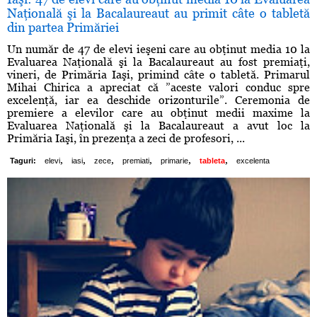
Naţională şi la Bacalaureaut au primit câte o tabletă
din partea Primăriei
Un număr de 47 de elevi ieşeni care au obţinut media 10 la
Evaluarea Naţională şi la Bacalaureaut au fost premiaţi,
vineri, de Primăria Iaşi, primind câte o tabletă. Primarul
Mihai Chirica a apreciat că ”aceste valori conduc spre
excelenţă, iar ea deschide orizonturile”. Ceremonia de
premiere a elevilor care au obţinut medii maxime la
Evaluarea Naţională şi la Bacalaureaut a avut loc la
Primăria Iaşi, în prezenţa a zeci de profesori, ...
,
,
,
,
,
,
Taguri:
elevi
iasi
zece
premiati
primarie
tableta
excelenta