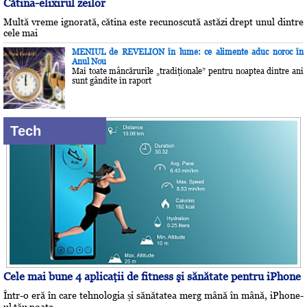
Cătina-elixirul zeilor
Multă vreme ignorată, cătina este recunoscută astăzi drept unul dintre
cele mai
MENIUL de REVELION în lume: ce alimente aduc noroc în
Anul Nou
Mai toate mâncărurile „tradiţionale” pentru noaptea dintre ani
sunt gândite în raport
Tech
Cele mai bune 4 aplicaţii de fitness şi sănătate pentru iPhone
Într-o eră în care tehnologia și sănătatea merg mână în mână, iPhone-
ul tău poate