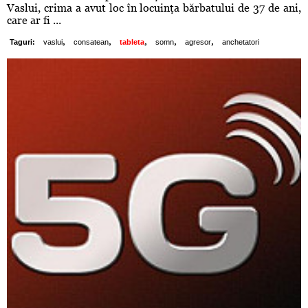
Vaslui, crima a avut loc în locuinţa bărbatului de 37 de ani,
care ar fi ...
,
,
,
,
,
Taguri:
vaslui
consatean
tableta
somn
agresor
anchetatori