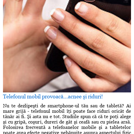
Telefonul mobil provoacă...acnee şi riduri!
Nu te dezlipeşti de smartphone-ul tău sau de tabletă? Ai
mare grijă - telefonul mobil îţi poate face riduri oricât de
tânăr ai fi. Şi asta nu e tot. Studiile spun că că te poţi alege
şi cu gripă, coşuri, dureri de gât şi ceafă sau cu pielea arsă.
Folosirea frecventă a telefoanelor mobile şi a tabletelor
poate avea efecte negative nebănuite asupra aspectului fizic