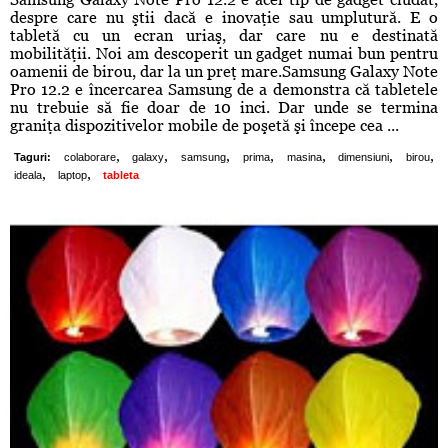
despre care nu ştii dacă e inovaţie sau umplutură. E o
tabletă cu un ecran uriaş, dar care nu e destinată
mobilităţii. Noi am descoperit un gadget numai bun pentru
oamenii de birou, dar la un preţ mare.Samsung Galaxy Note
Pro 12.2 e încercarea Samsung de a demonstra că tabletele
nu trebuie să fie doar de 10 inci. Dar unde se termina
graniţa dispozitivelor mobile de poşetă şi începe cea ...
,
,
,
,
,
,
,
Taguri:
colaborare
galaxy
samsung
prima
masina
dimensiuni
birou
,
,
ideala
laptop
tableta