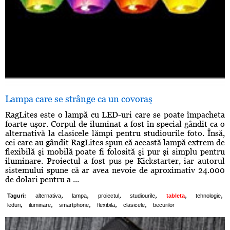
Lampa care se strânge ca un covoraş
RagLites este o lampă cu LED-uri care se poate împacheta
foarte uşor. Corpul de iluminat a fost în special gândit ca o
alternativă la clasicele lămpi pentru studiourile foto. Însă,
cei care au gândit RagLites spun că această lampă extrem de
flexibilă şi mobilă poate fi folosită şi pur şi simplu pentru
iluminare. Proiectul a fost pus pe Kickstarter, iar autorul
sistemului spune că ar avea nevoie de aproximativ 24.000
de dolari pentru a ...
,
,
,
,
,
,
Taguri:
alternativa
lampa
proiectul
studiourile
tableta
tehnologie
,
,
,
,
,
leduri
iluminare
smartphone
flexibila
clasicele
becurilor