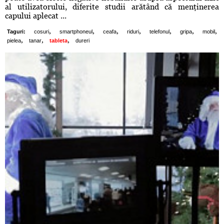
al utilizatorului, diferite studii arătând că menţinerea
capului aplecat ...
,
,
,
,
,
,
,
Taguri:
cosuri
smartphoneul
ceafa
riduri
telefonul
gripa
mobil
,
,
,
pielea
tanar
tableta
dureri