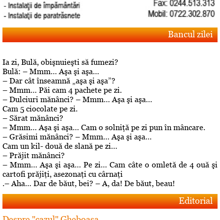
Bancul zilei
Ia zi, Bulă, obişnuieşti să fumezi?
Bulă: – Mmm… Aşa şi aşa…
– Dar cât înseamnă „aşa şi aşa”?
– Mmm… Păi cam 4 pachete pe zi.
– Dulciuri mănânci? – Mmm… Aşa şi aşa…
Cam 5 ciocolate pe zi.
– Sărat mănânci?
– Mmm… Aşa şi aşa… Cam o solniţă pe zi pun în mâncare.
– Grăsimi mănânci? – Mmm… Aşa şi aşa…
Cam un kil- două de slană pe zi…
– Prăjit mănânci?
– Mmm… Aşa şi aşa… Pe zi… Cam câte o omletă de 4 ouă şi
cartofi prăjiţi, asezonaţi cu cârnaţi
.– Aha… Dar de băut, bei? – A, da! De băut, beau!
Editorial
Despre "cazul" Gheboasa