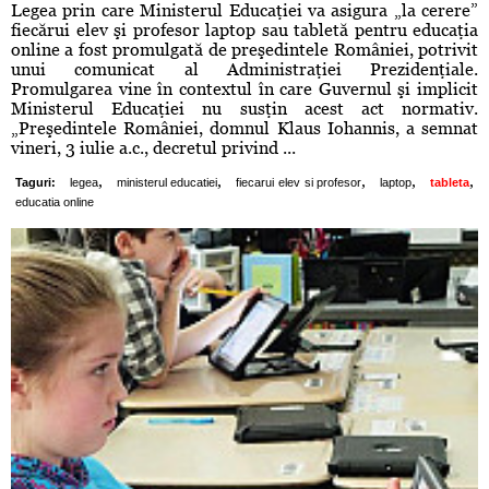
Legea prin care Ministerul Educaţiei va asigura „la cerere”
fiecărui elev şi profesor laptop sau tabletă pentru educaţia
online a fost promulgată de preşedintele României, potrivit
unui comunicat al Administraţiei Prezidenţiale.
Promulgarea vine în contextul în care Guvernul şi implicit
Ministerul Educaţiei nu susţin acest act normativ.
„Preşedintele României, domnul Klaus Iohannis, a semnat
vineri, 3 iulie a.c., decretul privind ...
,
,
,
,
,
Taguri:
legea
ministerul educatiei
fiecarui elev si profesor
laptop
tableta
educatia online