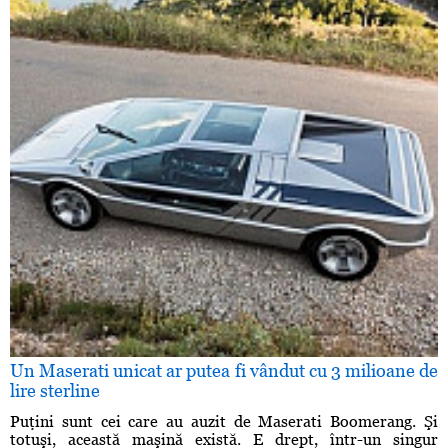
Un Maserati unicat ar putea fi vândut cu 3 milioane de
lire sterline
Puţini sunt cei care au auzit de Maserati Boomerang. Şi
totuşi, această maşină există. E drept, într-un singur