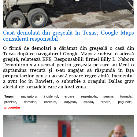
Casă demolată din greşeală în Texas; Google Maps
considerat responsabil
O firmă de demolări a dărâmat din greşeală o casă din
Texas după ce navigatorul Google Maps a indicat o adresă
greşită, relatează EFE. Responsabilii firmei Billy L. Nabors
Demolition s-au scuzat pentru greşeala pe care au făcut-o
săptămâna trecută şi s-au angajat să răspundă în faţa
proprietarilor pentru această eroare regretabilă. Incidentul
a avut loc în Rowlett, o suburbie a oraşului Dallas grav
afectat de tornadele care au lovit zona ...
,
,
,
,
,
,
Taguri:
navigatorul
incidentul
eroare
regretabila
seama
tornada
,
,
,
,
,
,
,
prezinte
demolari
corectat
calypso
strada
repare
pagubele
proprietar