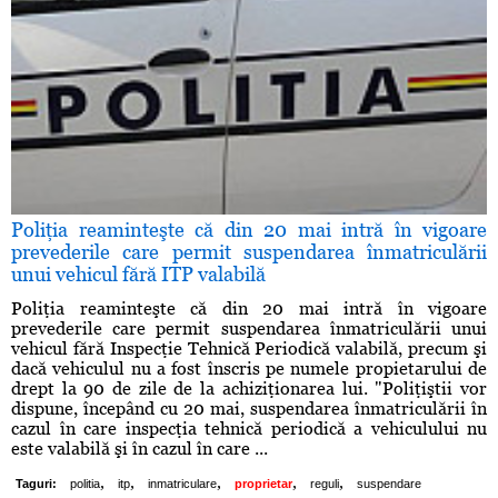
Poliţia reaminteşte că din 20 mai intră în vigoare
prevederile care permit suspendarea înmatriculării
unui vehicul fără ITP valabilă
Poliţia reaminteşte că din 20 mai intră în vigoare
prevederile care permit suspendarea înmatriculării unui
vehicul fără Inspecţie Tehnică Periodică valabilă, precum şi
dacă vehiculul nu a fost înscris pe numele propietarului de
drept la 90 de zile de la achiziţionarea lui. "Poliţiştii vor
dispune, începând cu 20 mai, suspendarea înmatriculării în
cazul în care inspecţia tehnică periodică a vehiculului nu
este valabilă şi în cazul în care ...
,
,
,
,
,
Taguri:
politia
itp
inmatriculare
proprietar
reguli
suspendare