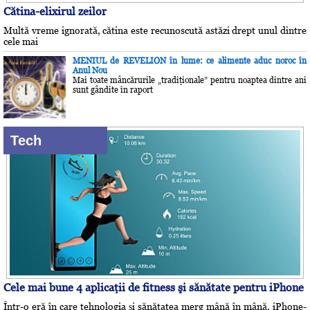
Cătina-elixirul zeilor
Multă vreme ignorată, cătina este recunoscută astăzi drept unul dintre
cele mai
MENIUL de REVELION în lume: ce alimente aduc noroc în
Anul Nou
Mai toate mâncărurile „tradiţionale” pentru noaptea dintre ani
sunt gândite în raport
Tech
Cele mai bune 4 aplicaţii de fitness şi sănătate pentru iPhone
Într-o eră în care tehnologia și sănătatea merg mână în mână, iPhone-