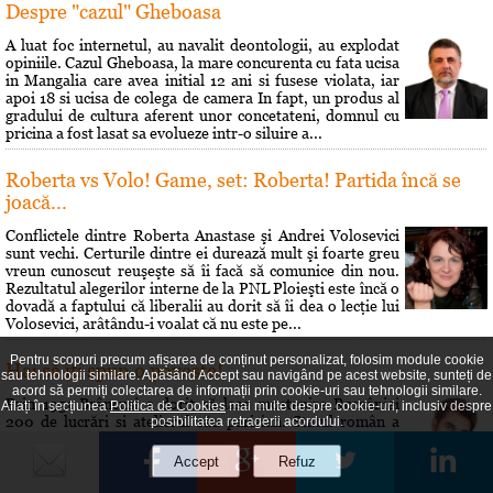
Despre "cazul" Gheboasa
A luat foc internetul, au navalit deontologii, au explodat
opiniile. Cazul Gheboasa, la mare concurenta cu fata ucisa
in Mangalia care avea initial 12 ani si fusese violata, iar
apoi 18 si ucisa de colega de camera In fapt, un produs al
gradului de cultura aferent unor concetateni, domnul cu
pricina a fost lasat sa evolueze intr-o siluire a...
Roberta vs Volo! Game, set: Roberta! Partida încă se
joacă...
Conflictele dintre Roberta Anastase şi Andrei Volosevici
sunt vechi. Certurile dintre ei durează mult şi foarte greu
vreun cunoscut reuşeşte să îi facă să comunice din nou.
Rezultatul alegerilor interne de la PNL Ploieşti este încă o
dovadă a faptului că liberalii au dorit să îi dea o lecţie lui
Volosevici, arâtându-i voalat că nu este pe...
Pentru scopuri precum afișarea de conținut personalizat, folosim module cookie
Hai să îţi spun o poveste!
sau tehnologii similare. Apăsând Accept sau navigând pe acest website, sunteți de
acord să permiți colectarea de informații prin cookie-uri sau tehnologii similare.
Prin 1951 Brâncusi a dorit să lase mostenire României
Aflați în secțiunea
Politica de Cookies
mai multe despre cookie-uri, inclusiv despre
200 de lucrări si atelierul său parizian. Statul român a
posibilitatea retragerii acordului.
respins oferta. A fost o sedinţă si s-a decis că Brâncusi nu
poate fi considerat un creator în sculptură pentru că
"speculează prin mijloace bizare gusturile morbide ale
societăţii burgheze". Cei care au hotărât asta au fost...