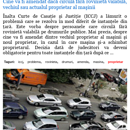
Cine va fi amendat dacă circulă fără rovinietă valabilă,
vechiul sau actualul proprietar al maşinii
Înalta Curte de Casaţie şi Justiţie (ICCJ) a lămurit o
problemă care se rezolva în mod diferit de instanţele din
ţară. Este vorba despre persoanele care circulă fără
rovinietă valabilă pe drumurile publice. Mai precis, despre
cine va fi amendat dintre vechiul proprietar al maşinii şi
noul proprietar, în cazul în care maşina şi-a schimbat
proprietarul. Decizia dată de judecători va deveni
obligatorie pentru toate instanţele din ţară după ce ...
,
,
,
,
,
,
Taguri:
iccj
problema
rovinieta
drumuri
amenda
masina
proprietar