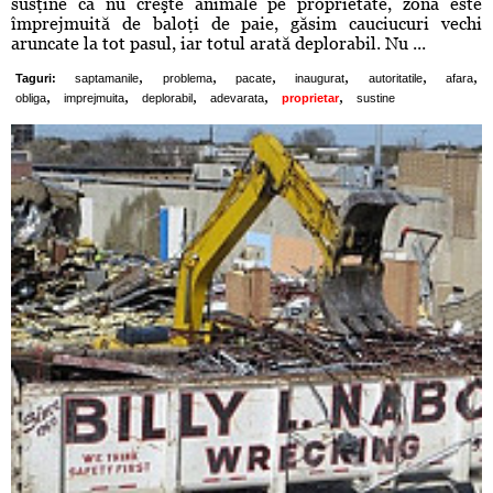
susţine că nu creşte animale pe proprietate, zona este
împrejmuită de baloţi de paie, găsim cauciucuri vechi
aruncate la tot pasul, iar totul arată deplorabil. Nu ...
,
,
,
,
,
,
Taguri:
saptamanile
problema
pacate
inaugurat
autoritatile
afara
,
,
,
,
,
obliga
imprejmuita
deplorabil
adevarata
proprietar
sustine