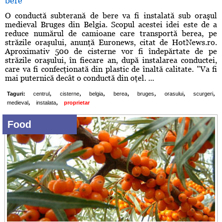
bere
O conductă subterană de bere va fi instalată sub oraşul
medieval Bruges din Belgia. Scopul acestei idei este de a
reduce numărul de camioane care transportă berea, pe
străzile oraşului, anunţă Euronews, citat de HotNews.ro.
Aproximativ 500 de cisterne vor fi îndepărtate de pe
străzile oraşului, în fiecare an, după instalarea conductei,
care va fi confecţionată din plastic de înaltă calitate. "Va fi
mai puternică decât o conductă din oţel. ...
,
,
,
,
,
,
,
Taguri:
centrul
cisterne
belgia
berea
bruges
orasului
scurgeri
,
,
medieval
instalata
proprietar
Food