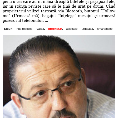
pentru cei care au în mâna dreaptă biletele şi paşapoartele,
iar în stânga reviste care să le ţină de urât pe drum. Când
proprietarul valizei tastează, via Blotooth, butonul "Follow
me" (Urmează-mă), bagajul "înţelege" mesajul şi urmează
posesorul telefonului. ...
,
,
,
,
,
Taguri:
nua robotics
valiza
proprietar
aplocatie
urmeaza
smartphone