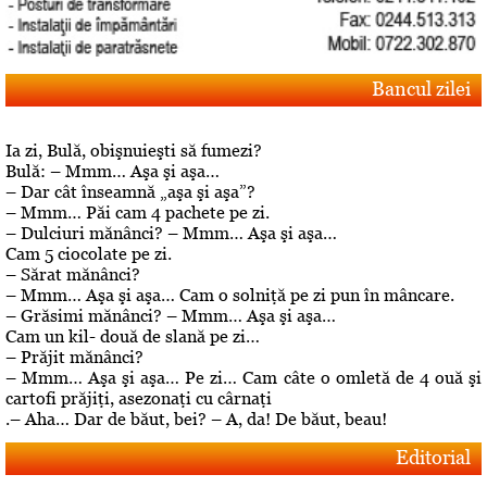
Bancul zilei
Ia zi, Bulă, obişnuieşti să fumezi?
Bulă: – Mmm… Aşa şi aşa…
– Dar cât înseamnă „aşa şi aşa”?
– Mmm… Păi cam 4 pachete pe zi.
– Dulciuri mănânci? – Mmm… Aşa şi aşa…
Cam 5 ciocolate pe zi.
– Sărat mănânci?
– Mmm… Aşa şi aşa… Cam o solniţă pe zi pun în mâncare.
– Grăsimi mănânci? – Mmm… Aşa şi aşa…
Cam un kil- două de slană pe zi…
– Prăjit mănânci?
– Mmm… Aşa şi aşa… Pe zi… Cam câte o omletă de 4 ouă şi
cartofi prăjiţi, asezonaţi cu cârnaţi
.– Aha… Dar de băut, bei? – A, da! De băut, beau!
Editorial