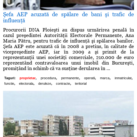
Şefa AEP acuzată de spălare de bani şi trafic de
influenţă
Procurorii DNA Ploieşti au dispus urmărirea penală în
cazul preşedintei Autorităţii Electorale Permanente, Ana
Maria Pătru, pentru trafic de influenţă şi spălarea banilor.
Şefa AEP este acuzată că în 2008 a pretins, în calitate de
vicepreşedinte AEP, iar în 2009 a şi primit de la
reprezentanţii unei societăţi comerciale, 210.000 de euro
reprezentând contravaloarea unui imobil din Bucureşti,
promiţând în schimb că va susţine derularea în ...
,
,
,
,
,
,
Taguri:
proprietar
procedura
permanente
operatii
marca
inmatriculat
,
,
,
,
functie
electorala
deruleze
contracte
teritorial