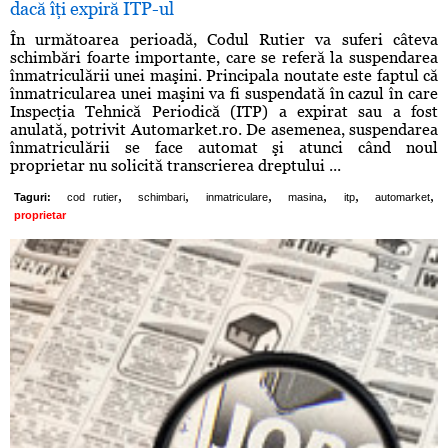
dacă îţi expiră ITP-ul
În următoarea perioadă, Codul Rutier va suferi câteva
schimbări foarte importante, care se referă la suspendarea
înmatriculării unei maşini. Principala noutate este faptul că
înmatricularea unei maşini va fi suspendată în cazul în care
Inspecţia Tehnică Periodică (ITP) a expirat sau a fost
anulată, potrivit Automarket.ro. De asemenea, suspendarea
înmatriculării se face automat şi atunci când noul
proprietar nu solicită transcrierea dreptului ...
,
,
,
,
,
,
Taguri:
cod rutier
schimbari
inmatriculare
masina
itp
automarket
proprietar