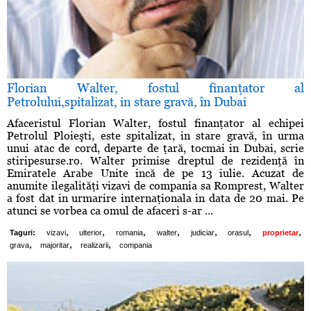
Florian Walter, fostul finanţator al
Petrolului,spitalizat, in stare gravă, în Dubai
Afaceristul Florian Walter, fostul finanţator al echipei
Petrolul Ploieşti, este spitalizat, in stare gravă, în urma
unui atac de cord, departe de ţară, tocmai in Dubai, scrie
stiripesurse.ro. Walter primise dreptul de rezidenţă în
Emiratele Arabe Unite incă de pe 13 iulie. Acuzat de
anumite ilegalităţi vizavi de compania sa Romprest, Walter
a fost dat in urmarire internaţionala in data de 20 mai. Pe
atunci se vorbea ca omul de afaceri s-ar ...
,
,
,
,
,
,
,
Taguri:
vizavi
ulterior
romania
walter
judiciar
orasul
proprietar
,
,
,
grava
majoritar
realizarii
compania