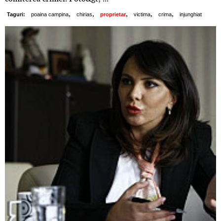
,
,
,
,
,
Taguri:
poaina campina
chirias
proprietar
victima
crima
injunghiat