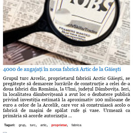
4000 de angajaţi în noua fabrică Artic de la Găieşti
Grupul turc Arcelic, proprietarul fabricii Arctic Găieşti, se
pregăteşte să demareze lucrările de construcţie a celei de-a
doua fabrici din România, la Ulmi, judeţul Dâmboviţa. Ieri,
în localitatea dâmboviţeană a avut loc o dezbatere publică
privind investiţia estimată la aproximativ 100 milioane de
euro a celor de la Arcelik, care vor să construiască acolo o
fabrică de maşini de spălat rufe şi vase. Urmează ca
primăria să acorde autorizaţia ...
,
,
,
,
Taguri:
grup
turc
artic
proprietar
fabrica