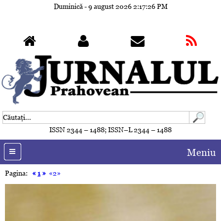
Duminică - 9 august 2026
2:17:29 PM
ISSN 2344 – 1488; ISSN–L 2344 – 1488
Meniu
Pagina:
«
1
»
«2»