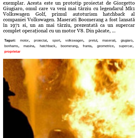
exemplar. Acesta este un prototip proiectat de Giorgetto
Giugiaro, omul care va veni mai târziu cu legendarul Mk1
Volkswagen Golf, primul autoturism hatchback al
companiei Volkswagen. Maserati Boomerang a fost lansată
în 1971 si, un an mai târziu, prezentată ca un supercar
complet operaţional cu un motor V8. Din păcate, ...
,
,
,
,
,
,
,
Taguri:
motor
proiectat
sport
volkswagen
pretul
maserati
giugiaro
,
,
,
,
,
,
,
bonhams
masina
hatchback
boomerang
franta
geometrice
supercar
proprietar