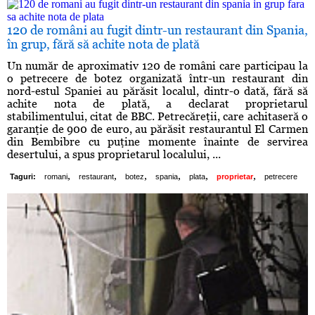
120 de români au fugit dintr-un restaurant din Spania,
în grup, fără să achite nota de plată
Un număr de aproximativ 120 de români care participau la
o petrecere de botez organizată într-un restaurant din
nord-estul Spaniei au părăsit localul, dintr-o dată, fără să
achite nota de plată, a declarat proprietarul
stabilimentului, citat de BBC. Petrecăreţii, care achitaseră o
garanţie de 900 de euro, au părăsit restaurantul El Carmen
din Bembibre cu puţine momente înainte de servirea
desertului, a spus proprietarul localului, ...
,
,
,
,
,
,
Taguri:
romani
restaurant
botez
spania
plata
proprietar
petrecere