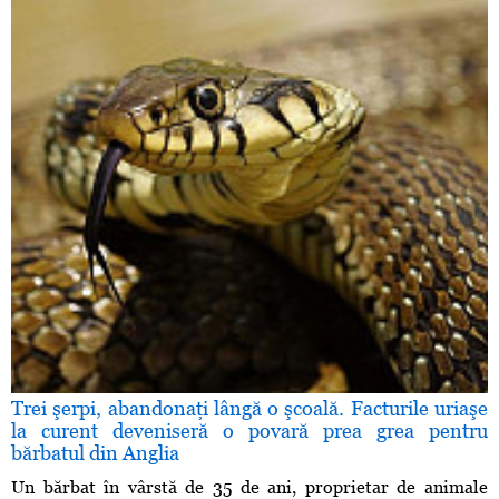
Trei şerpi, abandonaţi lângă o şcoală. Facturile uriaşe
la curent deveniseră o povară prea grea pentru
bărbatul din Anglia
Un bărbat în vârstă de 35 de ani, proprietar de animale