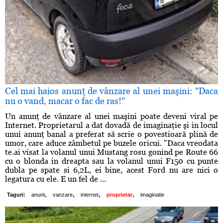
Cel mai haios anunţ de vânzare al unei maşini: "Daca
nu o vand, macar o fac de ras!"
Un anunţ de vânzare al unei maşini poate deveni viral pe
Internet. Proprietarul a dat dovadă de imaginaţie şi in locul
unui anunţ banal a preferat să scrie o povestioară plină de
umor, care aduce zâmbetul pe buzele oricui. "Daca vreodata
te.ai visat la volanul unui Mustang rosu gonind pe Route 66
cu o blonda in dreapta sau la volanul unui F150 cu punte
dubla pe spate si 6,2L, ei bine, acest Ford nu are nici o
legatura cu ele. E un fel de ...
,
,
,
,
Taguri:
anunt
vanzare
internet
proprietar
imaginatie