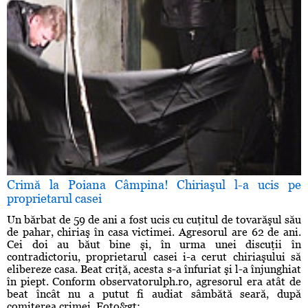
Crimă la Poiana Câmpina! Chiriaşul l-a ucis pe
proprietarul casei
Un bărbat de 59 de ani a fost ucis cu cuţitul de tovarăşul său
de pahar, chiriaş în casa victimei. Agresorul are 62 de ani.
Cei doi au băut bine şi, în urma unei discuţii în
contradictoriu, proprietarul casei i-a cerut chiriaşului să
elibereze casa. Beat criţă, acesta s-a înfuriat şi l-a înjunghiat
în piept. Conform observatorulph.ro, agresorul era atât de
beat încât nu a putut fi audiat sâmbătă seară, după
comiterea crimei. Foto&gt; ...