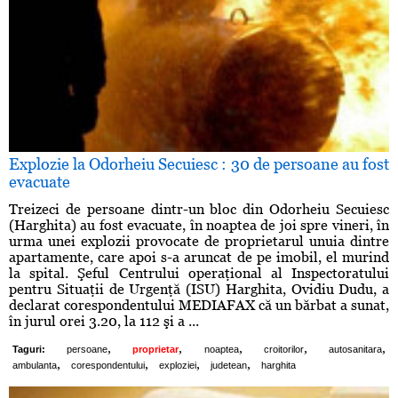
Explozie la Odorheiu Secuiesc : 30 de persoane au fost
evacuate
Treizeci de persoane dintr-un bloc din Odorheiu Secuiesc
(Harghita) au fost evacuate, în noaptea de joi spre vineri, în
urma unei explozii provocate de proprietarul unuia dintre
apartamente, care apoi s-a aruncat de pe imobil, el murind
la spital. Şeful Centrului operaţional al Inspectoratului
pentru Situaţii de Urgenţă (ISU) Harghita, Ovidiu Dudu, a
declarat corespondentului MEDIAFAX că un bărbat a sunat,
în jurul orei 3.20, la 112 şi a ...
,
,
,
,
,
Taguri:
persoane
proprietar
noaptea
croitorilor
autosanitara
,
,
,
,
ambulanta
corespondentului
exploziei
judetean
harghita