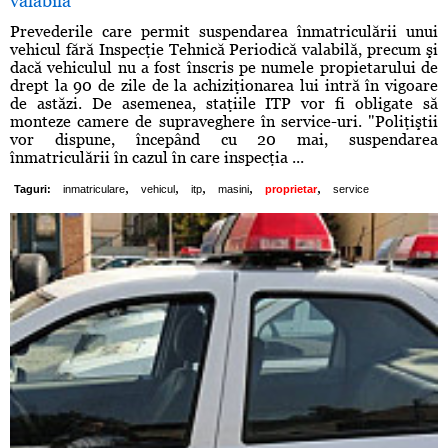
valabilă
Prevederile care permit suspendarea înmatriculării unui
vehicul fără Inspecţie Tehnică Periodică valabilă, precum şi
dacă vehiculul nu a fost înscris pe numele propietarului de
drept la 90 de zile de la achiziţionarea lui intră în vigoare
de astăzi. De asemenea, staţiile ITP vor fi obligate să
monteze camere de supraveghere în service-uri. "Poliţiştii
vor dispune, începând cu 20 mai, suspendarea
înmatriculării în cazul în care inspecţia ...
,
,
,
,
,
Taguri:
inmatriculare
vehicul
itp
masini
proprietar
service