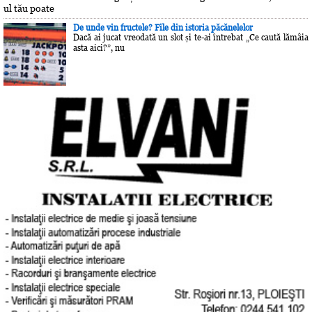
ul tău poate
De unde vin fructele? File din istoria păcănelelor
Dacă ai jucat vreodată un slot și te-ai întrebat „Ce caută lămâia
asta aici?”, nu