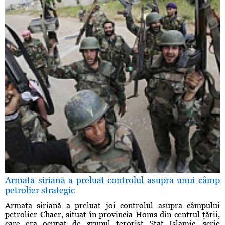
Armata siriană a preluat controlul asupra unui câmp
petrolier strategic
Armata siriană a preluat joi controlul asupra câmpului
petrolier Chaer, situat în provincia Homs din centrul ţării,
care era ocupat de grupul terorist Stat Islamic, scrie