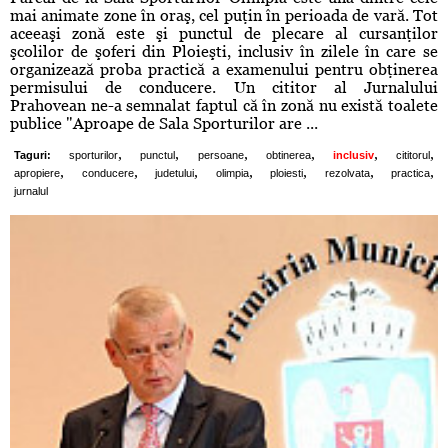
mai animate zone în oraş, cel puţin în perioada de vară. Tot
aceeaşi zonă este şi punctul de plecare al cursanţilor
şcolilor de şoferi din Ploieşti, inclusiv în zilele în care se
organizează proba practică a examenului pentru obţinerea
permisului de conducere. Un cititor al Jurnalului
Prahovean ne-a semnalat faptul că în zonă nu există toalete
publice "Aproape de Sala Sporturilor are ...
,
,
,
,
,
,
Taguri:
sporturilor
punctul
persoane
obtinerea
inclusiv
cititorul
,
,
,
,
,
,
,
apropiere
conducere
judetului
olimpia
ploiesti
rezolvata
practica
jurnalul