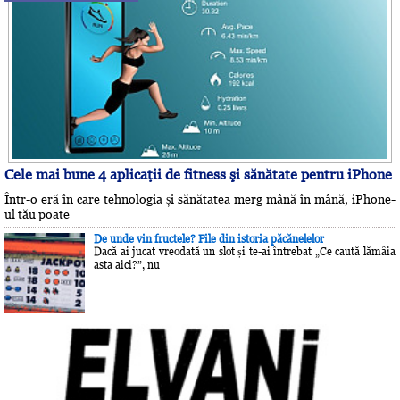
Cele mai bune 4 aplicaţii de fitness şi sănătate pentru iPhone
Într-o eră în care tehnologia și sănătatea merg mână în mână, iPhone-
ul tău poate
De unde vin fructele? File din istoria păcănelelor
Dacă ai jucat vreodată un slot și te-ai întrebat „Ce caută lămâia
asta aici?”, nu