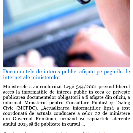
Documentele de interes public, afişate pe paginile de
internet ale ministerelor
Ministerele s-au conformat Legii 544/2001 privind liberul
acces la informaţiile de interes public în ceea ce priveşte
publicarea documentelor obligatorii a fi afişate din oficiu, a
informat Ministerul pentru Consultare Publică şi Dialog
Civic (MCPDC). „Actualizarea informaţiilor lipsă a fost
coordonată de actuala conducere a celor 22 de ministere
din Guvernul României, urmând ca rapoartele aferente
anului 2015 să fie publicate în cursul ...
,
,
,
,
,
,