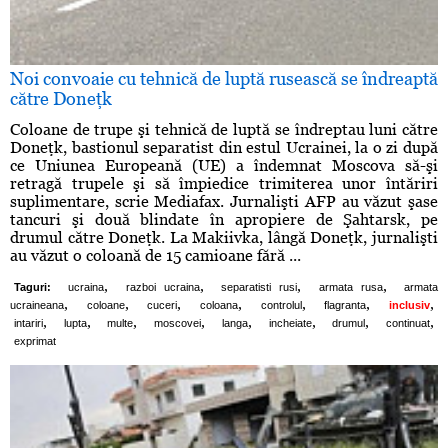
Noi convoaie cu tehnică de luptă rusească se îndreaptă
către Doneţk
Coloane de trupe şi tehnică de luptă se îndreptau luni către
Doneţk, bastionul separatist din estul Ucrainei, la o zi după
ce Uniunea Europeană (UE) a îndemnat Moscova să-şi
retragă trupele şi să împiedice trimiterea unor întăriri
suplimentare, scrie Mediafax. Jurnalişti AFP au văzut şase
tancuri şi două blindate în apropiere de Şahtarsk, pe
drumul către Doneţk. La Makiivka, lângă Doneţk, jurnalişti
au văzut o coloană de 15 camioane fără ...
,
,
,
,
Taguri:
ucraina
razboi ucraina
separatisti rusi
armata rusa
armata
,
,
,
,
,
,
,
ucraineana
coloane
cuceri
coloana
controlul
flagranta
inclusiv
,
,
,
,
,
,
,
,
intariri
lupta
multe
moscovei
langa
incheiate
drumul
continuat
exprimat