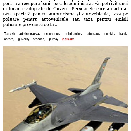
pentru a recupera banii pe cale administrativă, potrivit unei
ordonanţe adoptate de Guvern. Persoanele care au achitat
taxa specială pentru autoturisme şi autovehicule, taxa pe
poluare pentru autovehicule sau taxa pentru emisii
poluante provenite de la ...
,
,
,
,
,
,
Taguri:
administrativa
ordonante
solicitantilor
adoptate
potrivit
banii
,
,
,
,
cerere
guvern
procese
putea
inclusiv