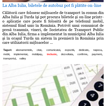
La Alba Iulia, biletele de autobuz pot fi plătite on-line
Călătorii care folosesc mijloacele de transport în comun din
Alba Iulia şi Turda îşi pot procura biletele şi on-line printr-
o aplicaţie care poate fi folosită de pe telefonul mobil,
sistemul fiind unic în România. Potrivit unui comunicat de
presă transmis, vineri, de Societatea de Transport Public
din Alba Iulia, firma a implementat în municipiul Alba Iulia
şi în oraşul Turda un sistem în premieră în România prin
care utilizatorii mijloacelor ...
,
,
,
,
,
,
Taguri:
abonamentele
citat
comunicatul
expozitii
dedicate
napoca
,
,
,
,
,
,
,
mobil
implementat
mobilpay
inclusiv
dezvoltata
confirme
payment
,
transportul
valley