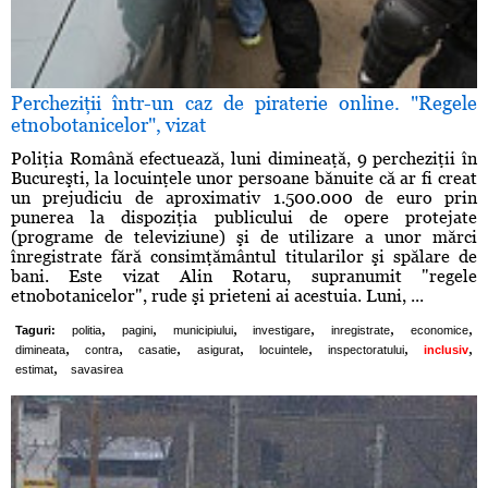
Percheziţii într-un caz de piraterie online. "Regele
etnobotanicelor", vizat
Poliţia Română efectuează, luni dimineaţă, 9 percheziţii în
Bucureşti, la locuinţele unor persoane bănuite că ar fi creat
un prejudiciu de aproximativ 1.500.000 de euro prin
punerea la dispoziţia publicului de opere protejate
(programe de televiziune) şi de utilizare a unor mărci
înregistrate fără consimţământul titularilor şi spălare de
bani. Este vizat Alin Rotaru, supranumit "regele
etnobotanicelor", rude şi prieteni ai acestuia. Luni, ...
,
,
,
,
,
,
Taguri:
politia
pagini
municipiului
investigare
inregistrate
economice
,
,
,
,
,
,
,
dimineata
contra
casatie
asigurat
locuintele
inspectoratului
inclusiv
,
estimat
savasirea