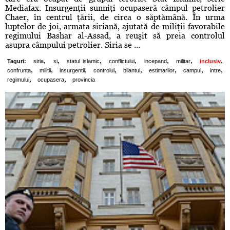
Mediafax. Insurgenţii sunniţi ocupaseră câmpul petrolier
Chaer, în centrul ţării, de circa o săptămână. În urma
luptelor de joi, armata siriană, ajutată de miliţii favorabile
regimului Bashar al-Assad, a reuşit să preia controlul
asupra câmpului petrolier. Siria se ...
,
,
,
,
,
,
,
Taguri:
siria
si
statul islamic
conflictului
incepand
militar
inclusiv
,
,
,
,
,
,
,
,
confrunta
militii
insurgentii
controlul
bilantul
estimarilor
campul
intre
,
,
regimului
ocupasera
provincia