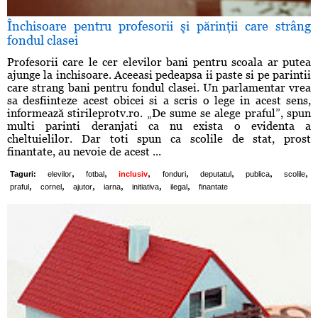
Închisoare pentru profesorii şi părinţii care strâng
fondul clasei
Profesorii care le cer elevilor bani pentru scoala ar putea
ajunge la inchisoare. Aceeasi pedeapsa ii paste si pe parintii
care strang bani pentru fondul clasei. Un parlamentar vrea
sa desfiinteze acest obicei si a scris o lege in acest sens,
informează stirileprotv.ro. „De sume se alege praful”, spun
multi parinti deranjati ca nu exista o evidenta a
cheltuielilor. Dar toti spun ca scolile de stat, prost
finantate, au nevoie de acest ...
,
,
,
,
,
,
,
Taguri:
elevilor
fotbal
inclusiv
fonduri
deputatul
publica
scolile
,
,
,
,
,
,
praful
cornel
ajutor
iarna
initiativa
ilegal
finantate