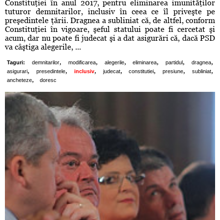
Constituţiei în anul 2017, pentru eliminarea imunităţilor
tuturor demnitarilor, inclusiv în ceea ce îl priveşte pe
preşedintele ţării. Dragnea a subliniat că, de altfel, conform
Constituţiei în vigoare, şeful statului poate fi cercetat şi
acum, dar nu poate fi judecat şi a dat asigurări că, dacă PSD
va câştiga alegerile, ...
,
,
,
,
,
,
Taguri:
demnitarilor
modificarea
alegerile
eliminarea
partidul
dragnea
,
,
,
,
,
,
,
asigurari
presedintele
inclusiv
judecat
constitutiei
presiune
subliniat
,
ancheteze
doresc