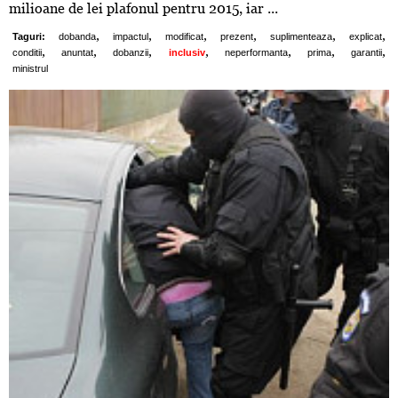
milioane de lei plafonul pentru 2015, iar ...
,
,
,
,
,
,
Taguri:
dobanda
impactul
modificat
prezent
suplimenteaza
explicat
,
,
,
,
,
,
,
conditii
anuntat
dobanzii
inclusiv
neperformanta
prima
garantii
ministrul