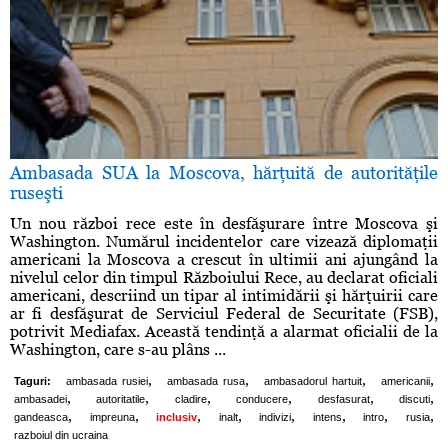
Ambasada SUA la Moscova, hărţuită de autorităţile
ruseşti
Un nou război rece este în desfăşurare între Moscova şi
Washington. Numărul incidentelor care vizează diplomaţii
americani la Moscova a crescut în ultimii ani ajungând la
nivelul celor din timpul Războiului Rece, au declarat oficiali
americani, descriind un tipar al intimidării şi hărţuirii care
ar fi desfăşurat de Serviciul Federal de Securitate (FSB),
potrivit Mediafax. Această tendinţă a alarmat oficialii de la
Washington, care s-au plâns ...
,
,
,
,
Taguri:
ambasada rusiei
ambasada rusa
ambasadorul hartuit
americanii
,
,
,
,
,
,
ambasadei
autoritatile
cladire
conducere
desfasurat
discuti
,
,
,
,
,
,
,
,
gandeasca
impreuna
inclusiv
inalt
indivizi
intens
intro
rusia
razboiul din ucraina