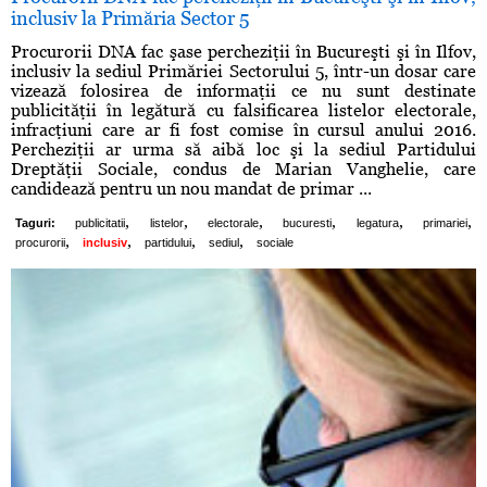
inclusiv la Primăria Sector 5
Procurorii DNA fac şase percheziţii în Bucureşti şi în Ilfov,
inclusiv la sediul Primăriei Sectorului 5, într-un dosar care
vizează folosirea de informaţii ce nu sunt destinate
publicităţii în legătură cu falsificarea listelor electorale,
infracţiuni care ar fi fost comise în cursul anului 2016.
Percheziţii ar urma să aibă loc şi la sediul Partidului
Dreptăţii Sociale, condus de Marian Vanghelie, care
candidează pentru un nou mandat de primar ...
,
,
,
,
,
,
Taguri:
publicitatii
listelor
electorale
bucuresti
legatura
primariei
,
,
,
,
procurorii
inclusiv
partidului
sediul
sociale