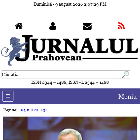
Duminică - 9 august 2026
2:07:32 PM
ISSN 2344 – 1488; ISSN–L 2344 – 1488
Meniu
Pagina:
«
1
»
«2»
«3»