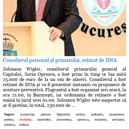
Consilierul personal al primarului, reţinut de DNA
Solomon Wigler, consilierul primarului general al
Capitalei, Sorin Oprescu, a fost prins în timp ce lua mită
25.000 de euro de la un om de afaceri. Consilierul a fost
reţinut de DNA şi va fi prezentat instanţei cu propunere de
arestare preventivă. Flagrantul a fost organizat ieri seară, la
ora 21.00, în Bucureşti, iar ordonanţa de reţinere a fost
emisă în jurul orei 01:00. Solomon Wigler este suspectat că
ar fi pretins, în total, 230.000 de ...
,
,
,
,
,
,
Taguri:
suspectat
planuri
flagrantul
emisa
judiciare
propunere
,
,
,
,
,
,
,
pretins
inclusiv
oamenilor
preventiva
oprescu
instantei
arestare
,
retinere
traficat