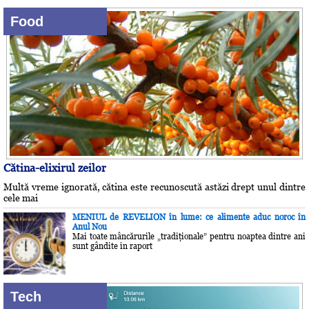
Food
Cătina-elixirul zeilor
Multă vreme ignorată, cătina este recunoscută astăzi drept unul dintre
cele mai
MENIUL de REVELION în lume: ce alimente aduc noroc în
Anul Nou
Mai toate mâncărurile „tradiţionale” pentru noaptea dintre ani
sunt gândite în raport
Tech