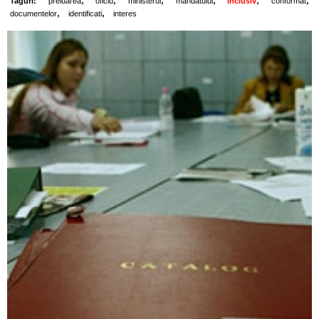
Taguri:
preluarea
oficiu
ministerul
mandatului
inclusiv
conformat
,
,
documentelor
identificati
interes