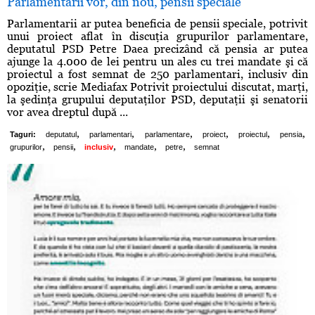
Parlamentarii vor, din nou, pensii speciale
Parlamentarii ar putea beneficia de pensii speciale, potrivit
unui proiect aflat în discuţia grupurilor parlamentare,
deputatul PSD Petre Daea precizând că pensia ar putea
ajunge la 4.000 de lei pentru un ales cu trei mandate şi că
proiectul a fost semnat de 250 parlamentari, inclusiv din
opoziţie, scrie Mediafax Potrivit proiectului discutat, marţi,
la şedinţa grupului deputaţilor PSD, deputaţii şi senatorii
vor avea dreptul după ...
,
,
,
,
,
,
Taguri:
deputatul
parlamentari
parlamentare
proiect
proiectul
pensia
,
,
,
,
,
grupurilor
pensii
inclusiv
mandate
petre
semnat