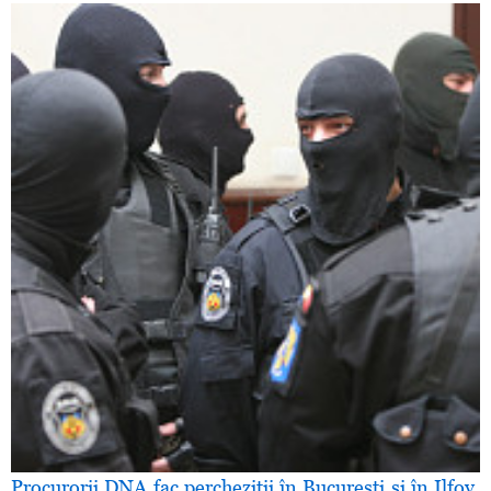
Procurorii DNA fac percheziţii în Bucureşti şi în Ilfov,