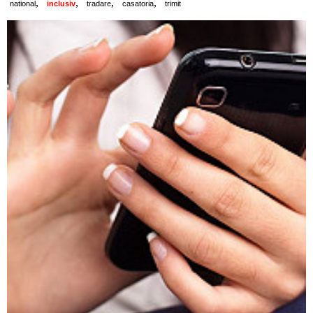
,
,
,
,
national
inclusiv
tradare
casatoria
trimit