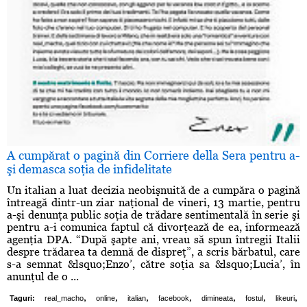
A cumpărat o pagină din Corriere della Sera pentru a-
şi demasca soţia de infidelitate
Un italian a luat decizia neobişnuită de a cumpăra o pagină
întreagă dintr-un ziar naţional de vineri, 13 martie, pentru
a-şi denunţa public soţia de trădare sentimentală în serie şi
pentru a-i comunica faptul că divorţează de ea, informează
agenţia DPA. “După şapte ani, vreau să spun întregii Italii
despre trădarea ta demnă de dispreţ”, a scris bărbatul, care
s-a semnat &lsquo;Enzo’, către soţia sa &lsquo;Lucia’, în
anunţul de o ...
,
,
,
,
,
,
,
Taguri:
real_macho
online
italian
facebook
dimineata
fostul
likeuri