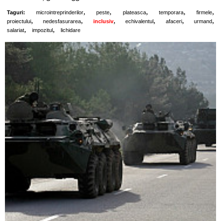
,
,
,
,
,
Taguri:
microintreprinderilor
peste
plateasca
temporara
firmele
,
,
,
,
,
,
proiectului
nedesfasurarea
inclusiv
echivalentul
afaceri
urmand
,
,
salariat
impozitul
lichidare