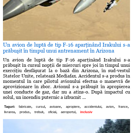
Un avion de luptă de tip F-16 aparţinând Irakului s-a
prăbuşit în timpul unui antrenament în Arizona
Un avion de luptă de tip F-16 aparţinând Irakului s-a
prăbuşit în cursul nopţii de miercuri spre joi în timpul unui
exerciţiu desfăşurat la o bază din Arizona, în sud-vestul
Statelor Unite, relatează Mediafax. Accidentul s-a produs în
momentul în care pilotul avionului efectua o manevră de
aprovizionare în zbor. Avionul s-a prăbuşit în apropierea
unei conducte de gaz, dar nu a atins-o. După impactul cu
solul, un incendiu puternic a izbucnit ...
,
,
,
,
,
,
,
Taguri:
fabricate
cursul
avioane
apropiere
accidentului
avion
france
,
,
,
,
,
livrarea
produs
trebuit
oficial
aeroportul
inclusiv