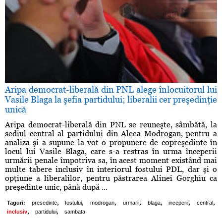
Aripa democrat-liberală din PNL alege înlocuitorul lui
Vasile Blaga la şefia partidului; liberalii cer preşedinţie
unică
Aripa democrat-liberală din PNL se reuneşte, sâmbătă, la
sediul central al partidului din Aleea Modrogan, pentru a
analiza şi a supune la vot o propunere de copreşedinte în
locul lui Vasile Blaga, care s-a restras în urma începerii
urmării penale împotriva sa, în acest moment existând mai
multe tabere inclusiv în interiorul fostului PDL, dar şi o
opţiune a liberalilor, pentru păstrarea Alinei Gorghiu ca
preşedinte unic, până după ...
,
,
,
,
,
,
,
Taguri:
presedinte
fostului
modrogan
urmarii
blaga
inceperii
central
,
,
inclusiv
partidului
sambata