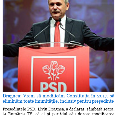
Dragnea: Vrem să modificăm Constituţia în 2017, să
eliminăm toate imunităţile, inclusiv pentru preşedinte
Preşedintele PSD, Liviu Dragnea, a declarat, sâmbătă seara,
la România TV, că el şi partidul său doresc modificarea