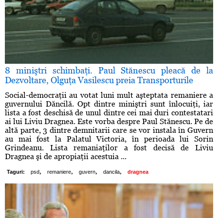
8 miniştri schimbaţi. Paul Stănescu pleacă de la
Dezvoltare, Olguţa Vasilescu preia Transporturile
Social-democraţii au votat luni mult aşteptata remaniere a
guvernului Dăncilă. Opt dintre miniştri sunt înlocuiţi, iar
lista a fost deschisă de unul dintre cei mai duri contestatari
ai lui Liviu Dragnea. Este vorba despre Paul Stănescu. Pe de
altă parte, 3 dintre demnitarii care se vor instala în Guvern
au mai fost la Palatul Victoria, în perioada lui Sorin
Grindeanu. Lista remaniaţilor a fost decisă de Liviu
Dragnea şi de apropiaţii acestuia ...
,
,
,
,
Taguri:
psd
remaniere
guvern
dancila
dragnea