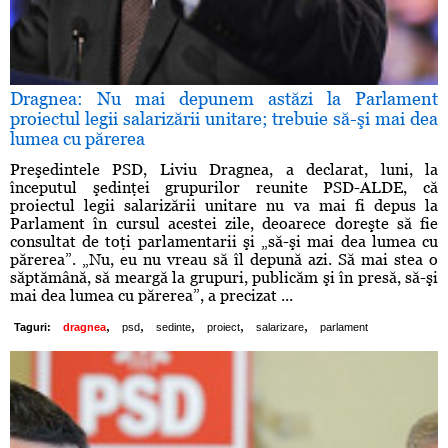
Dragnea: Nu mai depunem astăzi la Parlament
proiectul legii salarizării unitare; trebuie să-şi mai dea
lumea cu părerea
Preşedintele PSD, Liviu Dragnea, a declarat, luni, la
începutul şedinţei grupurilor reunite PSD-ALDE, că
proiectul legii salarizării unitare nu va mai fi depus la
Parlament în cursul acestei zile, deoarece doreşte să fie
consultat de toţi parlamentarii şi „să-şi mai dea lumea cu
părerea”. „Nu, eu nu vreau să îl depună azi. Să mai stea o
săptămână, să meargă la grupuri, publicăm şi în presă, să-şi
mai dea lumea cu părerea”, a precizat ...
,
,
,
,
,
Taguri:
dragnea
psd
sedinte
proiect
salarizare
parlament