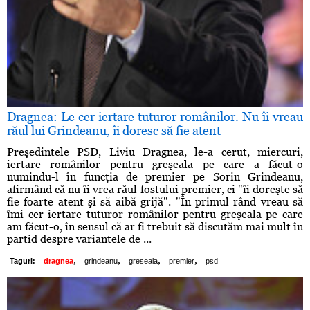
Dragnea: Le cer iertare tuturor românilor. Nu îi vreau
răul lui Grindeanu, îi doresc să fie atent
Preşedintele PSD, Liviu Dragnea, le-a cerut, miercuri,
iertare românilor pentru greşeala pe care a făcut-o
numindu-l în funcţia de premier pe Sorin Grindeanu,
afirmând că nu îi vrea răul fostului premier, ci "îi doreşte să
fie foarte atent şi să aibă grijă". "În primul rând vreau să
îmi cer iertare tuturor românilor pentru greşeala pe care
am făcut-o, în sensul că ar fi trebuit să discutăm mai mult în
partid despre variantele de ...
,
,
,
,
Taguri:
dragnea
grindeanu
greseala
premier
psd