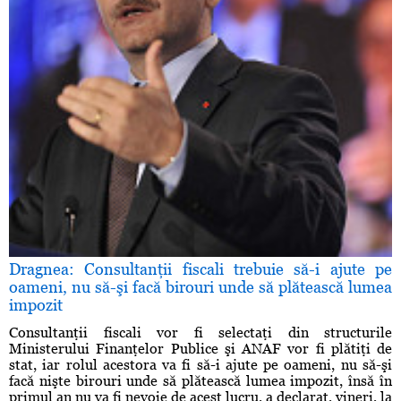
Dragnea: Consultanţii fiscali trebuie să-i ajute pe
oameni, nu să-şi facă birouri unde să plătească lumea
impozit
Consultanţii fiscali vor fi selectaţi din structurile
Ministerului Finanţelor Publice şi ANAF vor fi plătiţi de
stat, iar rolul acestora va fi să-i ajute pe oameni, nu să-şi
facă nişte birouri unde să plătească lumea impozit, însă în
primul an nu va fi nevoie de acest lucru, a declarat, vineri, la