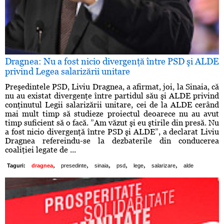
Dragnea: Nu a fost nicio divergenţă între PSD şi ALDE
privind Legea salarizării unitare
Preşedintele PSD, Liviu Dragnea, a afirmat, joi, la Sinaia, că
nu au existat divergenţe între partidul său şi ALDE privind
conţinutul Legii salarizării unitare, cei de la ALDE cerând
mai mult timp să studieze proiectul deoarece nu au avut
timp suficient să o facă. ”Am văzut şi eu ştirile din presă. Nu
a fost nicio divergenţă între PSD şi ALDE”, a declarat Liviu
Dragnea refereindu-se la dezbaterile din conducerea
coaliţiei legate de ...
,
,
,
,
,
,
Taguri:
dragnea
presedinte
sinaia
psd
lege
salarizare
alde