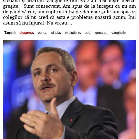
Geoană şi Marian Vanghelie din PSD au fost nişte decizii
greşite. "Sunt consecvent. Am spus de la început că nu am
de gând să cer, am rupt intenţia de demisie şi le-am spus şi
colegilor că nu cred că asta e problema noastră acum. Îmi
asum să fiu înjurat. Nu vreau ...
,
,
,
,
,
,
Taguri:
dragnea
ponta
sinaia
excludere
psd
geoana
vanghelie