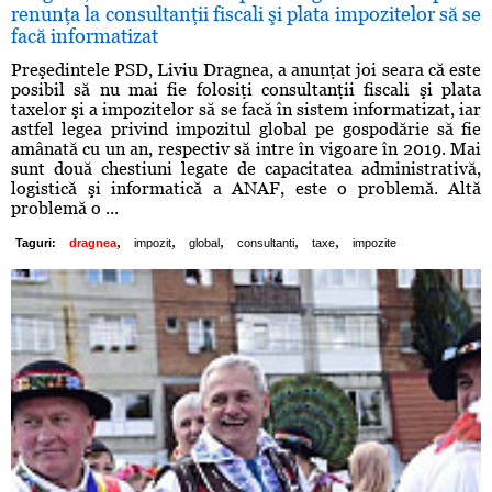
renunţa la consultanţii fiscali şi plata impozitelor să se
facă informatizat
Preşedintele PSD, Liviu Dragnea, a anunţat joi seara că este
posibil să nu mai fie folosiţi consultanţii fiscali şi plata
taxelor şi a impozitelor să se facă în sistem informatizat, iar
astfel legea privind impozitul global pe gospodărie să fie
amânată cu un an, respectiv să intre în vigoare în 2019. Mai
sunt două chestiuni legate de capacitatea administrativă,
logistică şi informatică a ANAF, este o problemă. Altă
problemă o ...
,
,
,
,
,
Taguri:
dragnea
impozit
global
consultanti
taxe
impozite