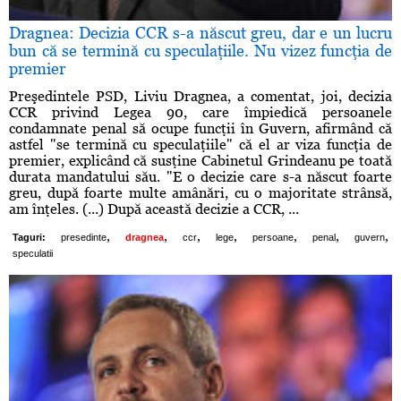
Dragnea: Decizia CCR s-a născut greu, dar e un lucru
bun că se termină cu speculaţiile. Nu vizez funcţia de
premier
Preşedintele PSD, Liviu Dragnea, a comentat, joi, decizia
CCR privind Legea 90, care împiedică persoanele
condamnate penal să ocupe funcţii în Guvern, afirmând că
astfel "se termină cu speculaţiile" că el ar viza funcţia de
premier, explicând că susţine Cabinetul Grindeanu pe toată
durata mandatului său. "E o decizie care s-a născut foarte
greu, după foarte multe amânări, cu o majoritate strânsă,
am înţeles. (...) După această decizie a CCR, ...
,
,
,
,
,
,
,
Taguri:
presedinte
dragnea
ccr
lege
persoane
penal
guvern
speculatii