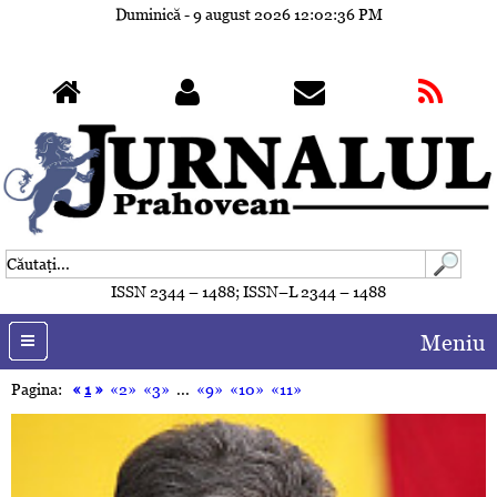
Duminică - 9 august 2026
12:02:39 PM
ISSN 2344 – 1488; ISSN–L 2344 – 1488
Meniu
Pagina:
«
1
»
«2»
«3»
...
«9»
«10»
«11»