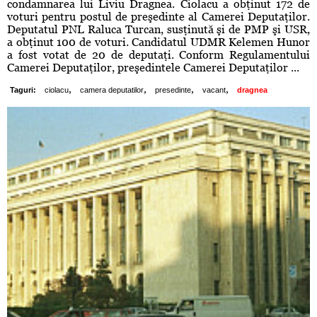
condamnarea lui Liviu Dragnea. Ciolacu a obţinut 172 de
voturi pentru postul de preşedinte al Camerei Deputaţilor.
Deputatul PNL Raluca Turcan, susţinută şi de PMP şi USR,
a obţinut 100 de voturi. Candidatul UDMR Kelemen Hunor
a fost votat de 20 de deputaţi. Conform Regulamentului
Camerei Deputaţilor, preşedintele Camerei Deputaţilor ...
,
,
,
,
Taguri:
ciolacu
camera deputatilor
presedinte
vacant
dragnea