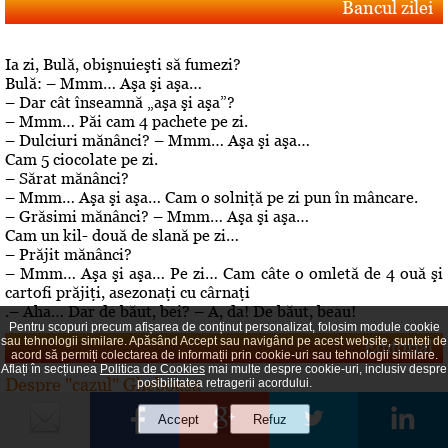
Bancul zilei
Ia zi, Bulă, obişnuieşti să fumezi?
Bulă: – Mmm… Aşa şi aşa…
– Dar cât înseamnă „aşa şi aşa”?
– Mmm… Păi cam 4 pachete pe zi.
– Dulciuri mănânci? – Mmm… Aşa şi aşa…
Cam 5 ciocolate pe zi.
– Sărat mănânci?
– Mmm… Aşa şi aşa… Cam o solniţă pe zi pun în mâncare.
– Grăsimi mănânci? – Mmm… Aşa şi aşa…
Cam un kil- două de slană pe zi…
– Prăjit mănânci?
– Mmm… Aşa şi aşa… Pe zi… Cam câte o omletă de 4 ouă şi
cartofi prăjiţi, asezonaţi cu cârnaţi
.– Aha… Dar de băut, bei? – A, da! De băut, beau!
Pentru scopuri precum afișarea de conținut personalizat, folosim module cookie
sau tehnologii similare. Apăsând Accept sau navigând pe acest website, sunteți de
Editorial
acord să permiți colectarea de informații prin cookie-uri sau tehnologii similare.
Aflați în secțiunea
Politica de Cookies
mai multe despre cookie-uri, inclusiv despre
Despre "cazul" Gheboasa
posibilitatea retragerii acordului.
A luat foc internetul, au navalit deontologii, au explodat
opiniile. Cazul Gheboasa, la mare concurenta cu fata ucisa
in Mangalia care avea initial 12 ani si fusese violata, iar