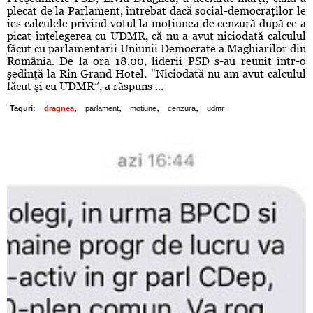
plecat de la Parlament, întrebat dacă social-democraţilor le
ies calculele privind votul la moţiunea de cenzură după ce a
picat înţelegerea cu UDMR, că nu a avut niciodată calculul
făcut cu parlamentarii Uniunii Democrate a Maghiarilor din
România. De la ora 18.00, liderii PSD s-au reunit într-o
şedinţă la Rin Grand Hotel. "Niciodată nu am avut calculul
făcut şi cu UDMR”, a răspuns ...
,
,
,
,
Taguri:
dragnea
parlament
motiune
cenzura
udmr