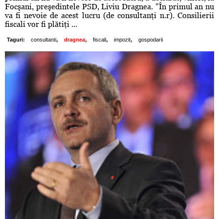
Focşani, preşedintele PSD, Liviu Dragnea. "În primul an nu
va fi nevoie de acest lucru (de consultanţi n.r). Consilierii
fiscali vor fi plătiţi ...
,
,
,
,
Taguri:
consultanti
dragnea
fiscali
impozit
gospodarii