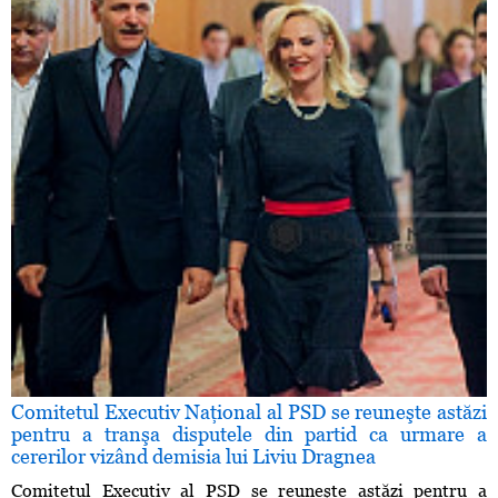
Comitetul Executiv Naţional al PSD se reuneşte astăzi
pentru a tranşa disputele din partid ca urmare a
cererilor vizând demisia lui Liviu Dragnea
Comitetul Executiv al PSD se reuneşte astăzi pentru a