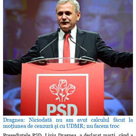
Dragnea: Niciodată nu am avut calculul făcut la
moţiunea de cenzură şi cu UDMR; nu facem troc
Preşedintele PSD, Liviu Dragnea, a declarat marţi, când a