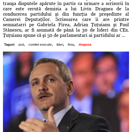
tranşa disputele apărute în partis ca urmare a scrisorii în
care este cerută demisia a lui Liviu Dragnea de la
conducerea partidului şi din funcţia de preşedinte al
Camerei Deputaţilor. Scrisoarea care îi are printre
semnatarri pe Gabriela Firea, Adrian Ţuţuianu şi Paul
Stănescu, ar fi asumată de până la 30 de lideri din CEx.
Ţuţuianu spune că şi 50 de parlamentari ai partidului ar ...
,
,
,
,
Taguri:
psd
comitet executiv
lideri
firea
dragnea