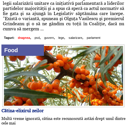
legii salarizării unitare ca iniţiativă parlamentară a liderilor
partidelor majorităţii şi a spus că speră ca actul normativ să
fie gata şi sa ajungă în Legislativ săptămâna care începe.
”Există o variantă, spuneau şi Olguţa Vasilescu şi premierul
Grindeanu şi o să ne gândim cu toţii în Coaliţie, dacă nu
cumva să mergem ...
,
,
,
,
,
Taguri:
dragnea
psd
guvern
lege
salarizare
parlament
Food
Cătina-elixirul zeilor
Multă vreme ignorată, cătina este recunoscută astăzi drept unul dintre
cele mai