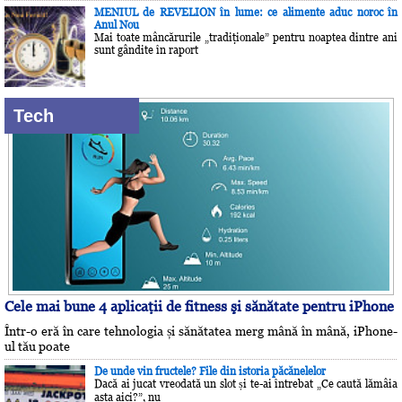
MENIUL de REVELION în lume: ce alimente aduc noroc în
Anul Nou
Mai toate mâncărurile „tradiţionale” pentru noaptea dintre ani
sunt gândite în raport
Tech
Cele mai bune 4 aplicaţii de fitness şi sănătate pentru iPhone
Într-o eră în care tehnologia și sănătatea merg mână în mână, iPhone-
ul tău poate
De unde vin fructele? File din istoria păcănelelor
Dacă ai jucat vreodată un slot și te-ai întrebat „Ce caută lămâia
asta aici?”, nu