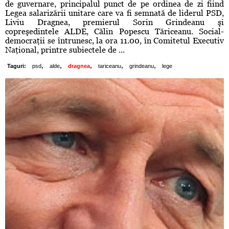
de guvernare, principalul punct de pe ordinea de zi fiind
Legea salarizării unitare care va fi semnată de liderul PSD,
Liviu Dragnea, premierul Sorin Grindeanu şi
copreşedintele ALDE, Călin Popescu Tăriceanu. Social-
democraţii se întrunesc, la ora 11.00, în Comitetul Executiv
Naţional, printre subiectele de ...
,
,
,
,
,
Taguri:
psd
alde
dragnea
tariceanu
grindeanu
lege