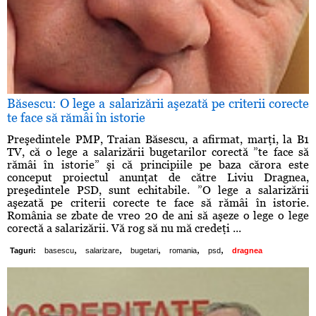
Băsescu: O lege a salarizării aşezată pe criterii corecte
te face să rămâi în istorie
Preşedintele PMP, Traian Băsescu, a afirmat, marţi, la B1
TV, că o lege a salarizării bugetarilor corectă ”te face să
rămâi în istorie” şi că principiile pe baza cărora este
conceput proiectul anunţat de către Liviu Dragnea,
preşedintele PSD, sunt echitabile. ”O lege a salarizării
aşezată pe criterii corecte te face să rămâi în istorie.
România se zbate de vreo 20 de ani să aşeze o lege o lege
corectă a salarizării. Vă rog să nu mă credeţi ...
,
,
,
,
,
Taguri:
basescu
salarizare
bugetari
romania
psd
dragnea