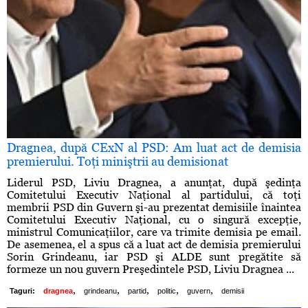
Dragnea, după CExN al PSD: Am luat act de demisia
premierului. Toţi miniştrii au demisionat
Liderul PSD, Liviu Dragnea, a anunţat, după şedinţa
Comitetului Executiv Naţional al partidului, că toţi
membrii PSD din Guvern şi-au prezentat demisiile înaintea
Comitetului Executiv Naţional, cu o singură excepţie,
ministrul Comunicaţiilor, care va trimite demisia pe email.
De asemenea, el a spus că a luat act de demisia premierului
Sorin Grindeanu, iar PSD şi ALDE sunt pregătite să
formeze un nou guvern Preşedintele PSD, Liviu Dragnea ...
,
,
,
,
,
Taguri:
dragnea
grindeanu
partid
politic
guvern
demisii