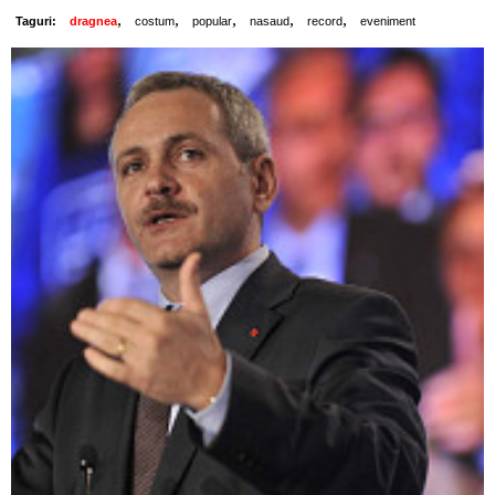
,
,
,
,
,
Taguri:
dragnea
costum
popular
nasaud
record
eveniment