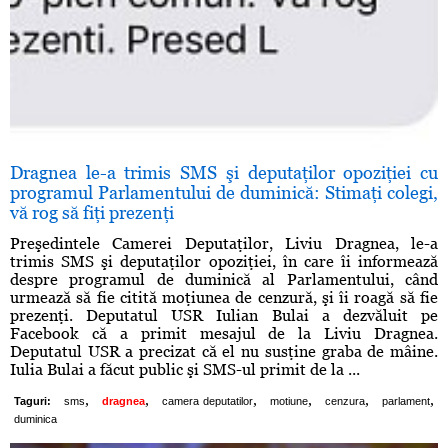
Dragnea le-a trimis SMS şi deputaţilor opoziţiei cu
programul Parlamentului de duminică: Stimaţi colegi,
vă rog să fiţi prezenţi
Preşedintele Camerei Deputaţilor, Liviu Dragnea, le-a
trimis SMS şi deputaţilor opoziţiei, în care îi informează
despre programul de duminică al Parlamentului, când
urmează să fie citită moţiunea de cenzură, şi îi roagă să fie
prezenţi. Deputatul USR Iulian Bulai a dezvăluit pe
Facebook că a primit mesajul de la Liviu Dragnea.
Deputatul USR a precizat că el nu susţine graba de mâine.
Iulia Bulai a făcut public şi SMS-ul primit de la ...
,
,
,
,
,
,
Taguri:
sms
dragnea
camera deputatilor
motiune
cenzura
parlament
duminica