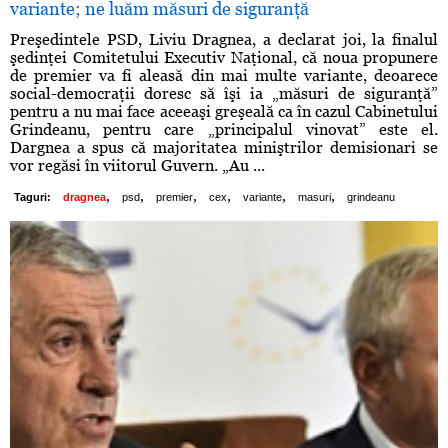
variante; ne luăm măsuri de siguranţă
Preşedintele PSD, Liviu Dragnea, a declarat joi, la finalul
şedinţei Comitetului Executiv Naţional, că noua propunere
de premier va fi aleasă din mai multe variante, deoarece
social-democraţii doresc să îşi ia „măsuri de siguranţă”
pentru a nu mai face aceeaşi greşeală ca în cazul Cabinetului
Grindeanu, pentru care „principalul vinovat” este el.
Dargnea a spus că majoritatea miniştrilor demisionari se
vor regăsi în viitorul Guvern. „Au ...
,
,
,
,
,
,
Taguri:
dragnea
psd
premier
cex
variante
masuri
grindeanu