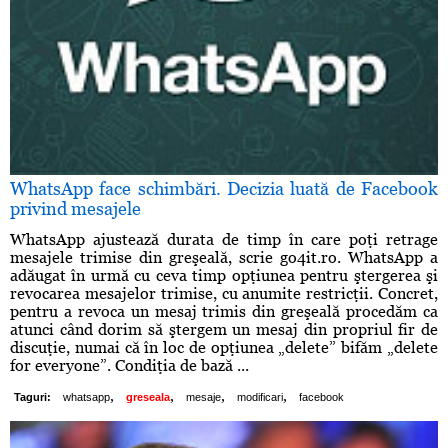
WhatsApp face schimbări. Decizia luată de Facebook
privind mesajele
WhatsApp ajustează durata de timp în care poţi retrage
mesajele trimise din greşeală, scrie go4it.ro. WhatsApp a
adăugat în urmă cu ceva timp opţiunea pentru ştergerea şi
revocarea mesajelor trimise, cu anumite restricţii. Concret,
pentru a revoca un mesaj trimis din greşeală procedăm ca
atunci când dorim să ştergem un mesaj din propriul fir de
discuţie, numai că în loc de opţiunea „delete” bifăm „delete
for everyone”. Condiţia de bază ...
,
,
,
,
Taguri:
whatsapp
greseala
mesaje
modificari
facebook