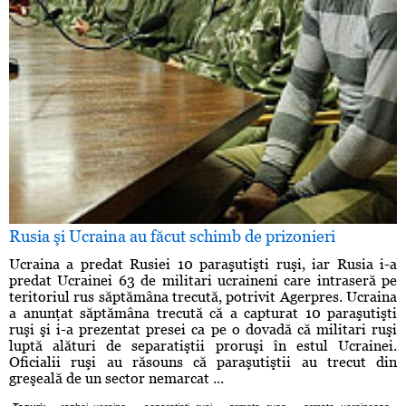
Rusia şi Ucraina au făcut schimb de prizonieri
Ucraina a predat Rusiei 10 paraşutişti ruşi, iar Rusia i-a
predat Ucrainei 63 de militari ucraineni care intraseră pe
teritoriul rus săptămâna trecută, potrivit Agerpres. Ucraina
a anunţat săptămâna trecută că a capturat 10 paraşutişti
ruşi şi i-a prezentat presei ca pe o dovadă că militari ruşi
luptă alături de separatiştii proruşi în estul Ucrainei.
Oficialii ruşi au răsouns că paraşutiştii au trecut din
greşeală de un sector nemarcat ...
,
,
,
,