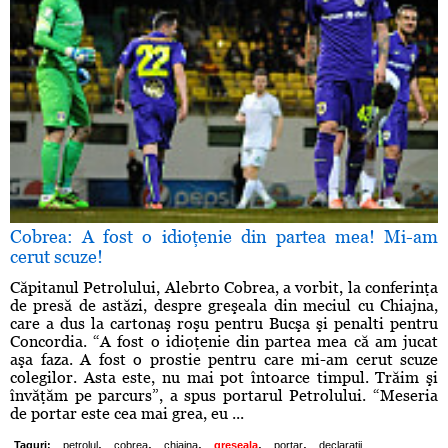
Cobrea: A fost o idioţenie din partea mea! Mi-am
cerut scuze!
Căpitanul Petrolului, Alebrto Cobrea, a vorbit, la conferinţa
de presă de astăzi, despre greşeala din meciul cu Chiajna,
care a dus la cartonaş roşu pentru Bucşa şi penalti pentru
Concordia. “A fost o idioţenie din partea mea că am jucat
aşa faza. A fost o prostie pentru care mi-am cerut scuze
colegilor. Asta este, nu mai pot întoarce timpul. Trăim şi
învăţăm pe parcurs”, a spus portarul Petrolului. “Meseria
de portar este cea mai grea, eu ...
,
,
,
,
,
Taguri:
petrolul
cobrea
chiajna
greseala
portar
declaratii