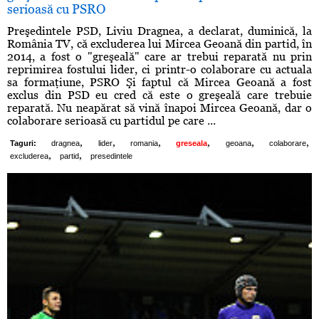
serioasă cu PSRO
Preşedintele PSD, Liviu Dragnea, a declarat, duminică, la
România TV, că excluderea lui Mircea Geoană din partid, în
2014, a fost o "greşeală" care ar trebui reparată nu prin
reprimirea fostului lider, ci printr-o colaborare cu actuala
sa formaţiune, PSRO Şi faptul că Mircea Geoană a fost
exclus din PSD eu cred că este o greşeală care trebuie
reparată. Nu neapărat să vină înapoi Mircea Geoană, dar o
colaborare serioasă cu partidul pe care ...
,
,
,
,
,
,
Taguri:
dragnea
lider
romania
greseala
geoana
colaborare
,
,
excluderea
partid
presedintele