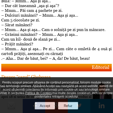
Bulă: – Mmm… Aşa şi aşa…
– Dar cât înseamnă „aşa şi aşa”?
– Mmm… Păi cam 4 pachete pe zi.
– Dulciuri mănânci? – Mmm… Aşa şi aşa…
Cam 5 ciocolate pe zi.
– Sărat mănânci?
– Mmm… Aşa şi aşa… Cam o solniţă pe zi pun în mâncare.
– Grăsimi mănânci? – Mmm… Aşa şi aşa…
Cam un kil- două de slană pe zi…
– Prăjit mănânci?
– Mmm… Aşa şi aşa… Pe zi… Cam câte o omletă de 4 ouă şi
cartofi prăjiţi, asezonaţi cu cârnaţi
.– Aha… Dar de băut, bei? – A, da! De băut, beau!
Editorial
Despre "cazul" Gheboasa
Pentru scopuri precum afișarea de conținut personalizat, folosim module cookie
A luat foc internetul, au navalit deontologii, au explodat
sau tehnologii similare. Apăsând Accept sau navigând pe acest website, sunteți de
opiniile. Cazul Gheboasa, la mare concurenta cu fata ucisa
acord să permiți colectarea de informații prin cookie-uri sau tehnologii similare.
in Mangalia care avea initial 12 ani si fusese violata, iar
Aflați în secțiunea
Politica de Cookies
mai multe despre cookie-uri, inclusiv despre
apoi 18 si ucisa de colega de camera In fapt, un produs al
posibilitatea retragerii acordului.
gradului de cultura aferent unor concetateni, domnul cu
pricina a fost lasat sa evolueze intr-o siluire a...