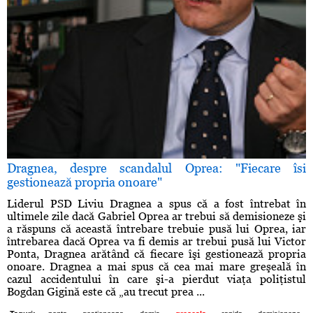
Dragnea, despre scandalul Oprea: "Fiecare îsi
gestionează propria onoare"
Liderul PSD Liviu Dragnea a spus că a fost întrebat în
ultimele zile dacă Gabriel Oprea ar trebui să demisioneze şi
a răspuns că această întrebare trebuie pusă lui Oprea, iar
întrebarea dacă Oprea va fi demis ar trebui pusă lui Victor
Ponta, Dragnea arătând că fiecare îşi gestionează propria
onoare. Dragnea a mai spus că cea mai mare greşeală în
cazul accidentului în care şi-a pierdut viaţa poliţistul
Bogdan Gigină este că „au trecut prea ...
,
,
,
,
,
,