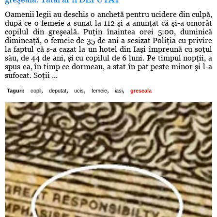
Oamenii legii au deschis o anchetă pentru ucidere din culpă,
după ce o femeie a sunat la 112 şi a anunţat că şi-a omorât
copilul din greşeală. Puţin înaintea orei 5:00, duminică
dimineaţă, o femeie de 35 de ani a sesizat Poliţia cu privire
la faptul că s-a cazat la un hotel din Iaşi împreună cu soţul
său, de 44 de ani, şi cu copilul de 6 luni. Pe timpul nopţii, a
spus ea, în timp ce dormeau, a stat în pat peste minor şi l-a
sufocat. Soţii ...
,
,
,
,
,
Taguri:
copil
deputat
ucis
femeie
iasi
greseala