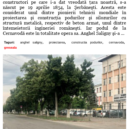
constructori pe care i-a dat vreodată ţara noastră, s-a
născut pe 19 aprilie 1854, la Şerbăneşti. Acesta este
considerat unul dintre pionierii tehnicii mondiale în
proiectarea şi construcţia podurilor şi silozurilor cu
structură metalică, respectiv de beton armat, unul dintre
întemeietorii ingineriei româneşti. Iar podul de la
Cernavodă este în totalitate opera sa. Anghel Saligny şi-a ...
,
,
,
,
Taguri:
anghel saligny
proiectarea
constructia podurilor
cernavoda
greseala