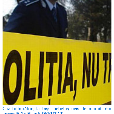
Caz tulburător, la Iaşi: bebeluş ucis de mamă, din
greşeală. Tatăl ar fi DEPUTAT