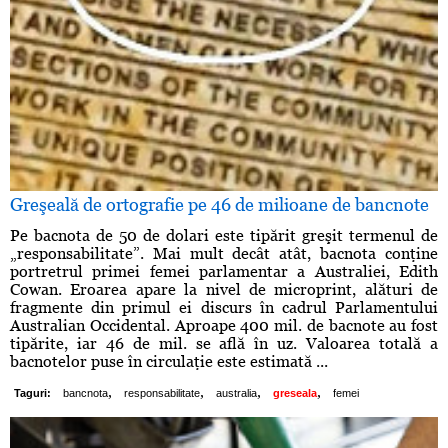
Greşeală de ortografie pe 46 de milioane de bancnote
Pe bacnota de 50 de dolari este tipărit greşit termenul de
„responsabilitate”. Mai mult decât atât, bacnota conţine
portretrul primei femei parlamentar a Australiei, Edith
Cowan. Eroarea apare la nivel de microprint, alături de
fragmente din primul ei discurs în cadrul Parlamentului
Australian Occidental. Aproape 400 mil. de bacnote au fost
tipărite, iar 46 de mil. se află în uz. Valoarea totală a
bacnotelor puse în circulaţie este estimată ...
,
,
,
,
Taguri:
bancnota
responsabilitate
australia
greseala
femei