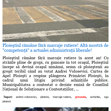
Ploieştiul rămâne fără marcaje rutiere! Altă mostră de
"competenţă" a actualei administraţii liberale!
Ploieştiul rămâne fără marcaje rutiere în acest an! Cu
străzile pline de gropi, cu gunoaie în tot oraşul, Ploieştiul
începe să devină oraşul nimănui, semn că ploieştenii au
greşit teribil când au votat Andrei Volosevici. Curtea de
Apel Ploieşti a respins plângerea Primăriei Ploieşti, în
cadrul unui litigiu privind achiziţiile publice.
Municipalitatea a contestat o decizie emisă de Consiliul
Naţional de Soluţionare a Contestaţiilor, ...
,
,
,
,
,
Taguri:
andrei volosevici
ploiesti
marcaje rutiere
greseala
achizitie
sgu
ploiesti