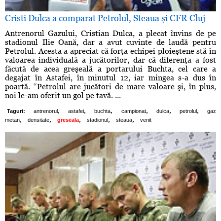
Cristi Dulca a comparat Petrolul, Steaua şi CFR Cluj
Antrenorul Gazului, Cristian Dulca, a plecat învins de pe
stadionul Ilie Oană, dar a avut cuvinte de laudă pentru
Petrolul. Acesta a apreciat că forţa echipei ploieştene stă în
valoarea individuală a jucătorilor, dar că diferenţa a fost
făcută de acea greşeală a portarului Buchta, cel care a
degajat în Astafei, în minutul 12, iar mingea s-a dus în
poartă. “Petrolul are jucători de mare valoare şi, în plus,
noi le-am oferit un gol pe tavă. ...
,
,
,
,
,
,
Taguri:
antrenorul
astafei
buchta
campionat
dulca
petrolul
gaz
,
,
,
,
,
metan
densitate
greseala
stadionul
steaua
venit