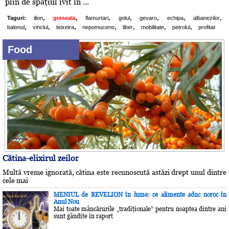
plin de spaţiul ivit în ...
,
,
,
,
,
,
,
Taguri:
ilion
greseala
flamurtari
golul
gevaro
echipa
albanezilor
,
,
,
,
,
,
,
balonul
vinclul
teixeira
nepomuceno
liber
mobilitate
petrolul
profitat
Food
Cătina-elixirul zeilor
Multă vreme ignorată, cătina este recunoscută astăzi drept unul dintre
cele mai
MENIUL de REVELION în lume: ce alimente aduc noroc în
Anul Nou
Mai toate mâncărurile „tradiţionale” pentru noaptea dintre ani
sunt gândite în raport