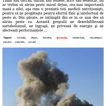
Tânăr sau bătrân, bărbat sau femeie, activ sau sedentar, nu
ar trebui să sărim peste micul dejun, cea mai importantă
masă a zilei, aşa cum o prezintă toţi medicii nutriţionişti,
pentru că ne pregăteşte pentru efortul fizic şi intelectual de
peste zi. Din păcate, se întâmplă din ce în ce mai des să
sărim peste ea. Această greşeală ne dezechilibrează
metabolismul, ne îngraşă, ne privează de energie şi ne
afectează performanţele ...
,
,
,
,
,
,
Taguri:
cereale
dejun
fasolea
greseala
intelectual
miculdejun
,
,
pacate
saturate
uscate