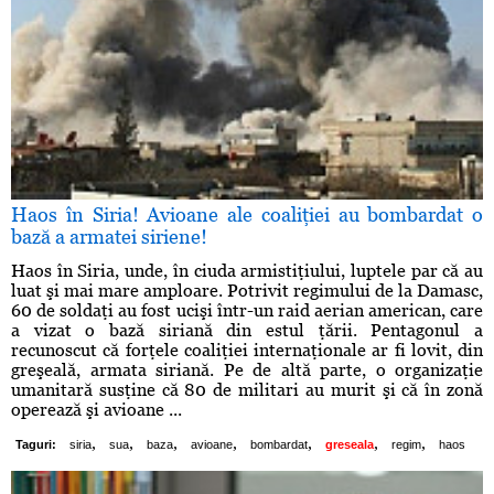
Haos în Siria! Avioane ale coaliţiei au bombardat o
bază a armatei siriene!
Haos în Siria, unde, în ciuda armistiţiului, luptele par că au
luat şi mai mare amploare. Potrivit regimului de la Damasc,
60 de soldaţi au fost ucişi într-un raid aerian american, care
a vizat o bază siriană din estul ţării. Pentagonul a
recunoscut că forţele coaliţiei internaţionale ar fi lovit, din
greşeală, armata siriană. Pe de altă parte, o organizaţie
umanitară susţine că 80 de militari au murit şi că în zonă
operează şi avioane ...
,
,
,
,
,
,
,
Taguri:
siria
sua
baza
avioane
bombardat
greseala
regim
haos