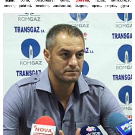
Taguri:
ponta
gestioneaza
demis
greseala
rapida
demisioneze
,
,
,
,
,
,
,
onoare
politistul
intrebare
accidentului
dragnea
oprea
propria
gigina