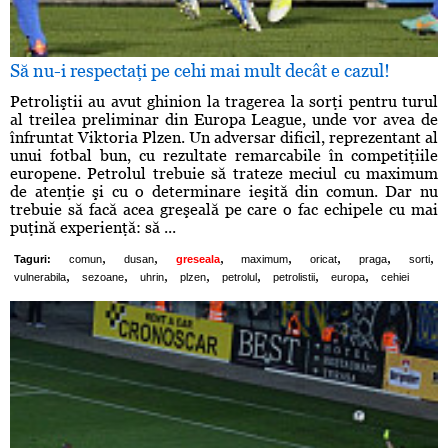
Să nu-i respectaţi pe cehi mai mult decât e cazul!
Petroliştii au avut ghinion la tragerea la sorţi pentru turul
al treilea preliminar din Europa League, unde vor avea de
înfruntat Viktoria Plzen. Un adversar dificil, reprezentant al
unui fotbal bun, cu rezultate remarcabile în competiţiile
europene. Petrolul trebuie să trateze meciul cu maximum
de atenţie şi cu o determinare ieşită din comun. Dar nu
trebuie să facă acea greşeală pe care o fac echipele cu mai
puţină experienţă: să ...
,
,
,
,
,
,
,
Taguri:
comun
dusan
greseala
maximum
oricat
praga
sorti
,
,
,
,
,
,
,
vulnerabila
sezoane
uhrin
plzen
petrolul
petrolistii
europa
cehiei