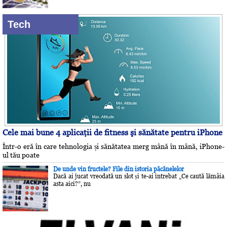
Tech
Cele mai bune 4 aplicaţii de fitness şi sănătate pentru iPhone
Într-o eră în care tehnologia și sănătatea merg mână în mână, iPhone-
ul tău poate
De unde vin fructele? File din istoria păcănelelor
Dacă ai jucat vreodată un slot și te-ai întrebat „Ce caută lămâia
asta aici?”, nu