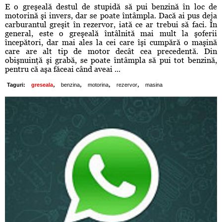
E o greşeală destul de stupidă să pui benzină în loc de
motorină şi invers, dar se poate întâmpla. Dacă ai pus deja
carburantul greşit în rezervor, iată ce ar trebui să faci. În
general, este o greşeală întâlnită mai mult la şoferii
începători, dar mai ales la cei care îşi cumpără o maşină
care are alt tip de motor decât cea precedentă. Din
obişnuinţă şi grabă, se poate întâmpla să pui tot benzină,
pentru că aşa făceai când aveai ...
,
,
,
,
Taguri:
greseala
benzina
motorina
rezervor
masina