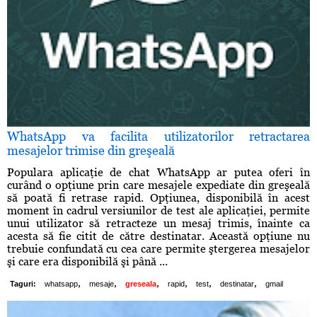
WhatsApp va facilita utilizatorilor retractarea
mesajelor trimise din greşeală
Populara aplicaţie de chat WhatsApp ar putea oferi în
curând o opţiune prin care mesajele expediate din greşeală
să poată fi retrase rapid. Opţiunea, disponibilă în acest
moment în cadrul versiunilor de test ale aplicaţiei, permite
unui utilizator să retracteze un mesaj trimis, înainte ca
acesta să fie citit de către destinatar. Această opţiune nu
trebuie confundată cu cea care permite ştergerea mesajelor
şi care era disponibilă şi până ...
,
,
,
,
,
,
Taguri:
whatsapp
mesaje
greseala
rapid
test
destinatar
gmail