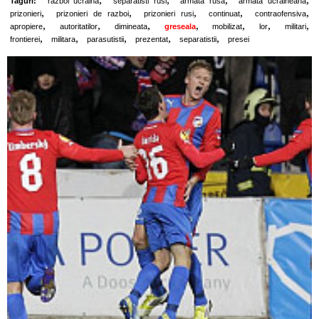
Taguri:
razboi ucraina
separatisti rusi
armata rusa
armata ucraineana
,
,
,
,
,
prizonieri
prizonieri de razboi
prizonieri rusi
continuat
contraofensiva
,
,
,
,
,
,
,
apropiere
autoritatilor
dimineata
greseala
mobilizat
lor
militari
,
,
,
,
,
frontierei
militara
parasutistii
prezentat
separatistii
presei