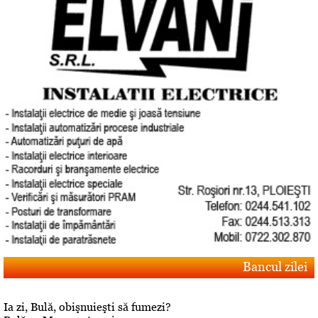
Bancul zilei
Ia zi, Bulă, obişnuieşti să fumezi?