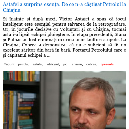
Astafei a surprins esenţa. De ce n-a câştigat Petrolul la
Chiajna
Şi înainte şi după meci, Victor Astafei a spus că jocul
inteligent este esenţial pentru salvarea de la retrogradare.
Or, în jocurile decisive cu Voluntari şi cu Chiajna, tocmai
asta i-a lipsit echipei ploieştene. În etapa precedentă, Stana
şi Pulhac au fost eliminaţi în urma unor faulturi stupide. La
Chiajna, Cobrea a demonstrat că nu e suficient să fii un
excelent săritor din bară în bară. Portarul Petrolului care e
şi căpitanul echipei a ...
,
,
,
,
,
,
Taguri:
petrolul
astafei
inteligent
joc
chiajna
cobrea
greseala