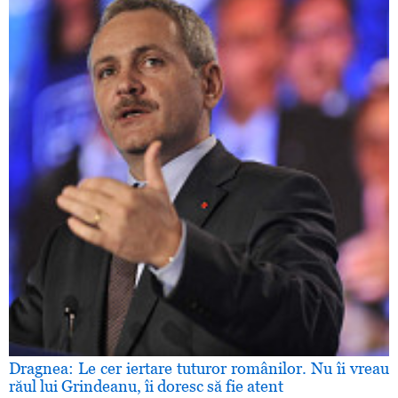
Dragnea: Le cer iertare tuturor românilor. Nu îi vreau
răul lui Grindeanu, îi doresc să fie atent