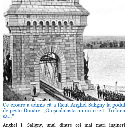
Ce eroare a admis că a făcut Anghel Saligny la podul
de peste Dunăre: „Greşeala asta nu mi-o iert. Trebuia
să…”
Anghel I. Saligny, unul dintre cei mai mari ingineri