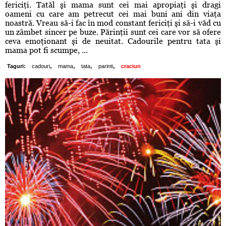
fericiţi. Tatăl şi mama sunt cei mai apropiaţi şi dragi
oameni cu care am petrecut cei mai buni ani din viaţa
noastră. Vreau să-i fac în mod constant fericiţi şi să-i văd cu
un zâmbet sincer pe buze. Părinţii sunt cei care vor să ofere
ceva emoţionant şi de neuitat. Cadourile pentru tata şi
mama pot fi scumpe, ...
,
,
,
,
Taguri:
cadouri
mama
tata
parinti
craciun