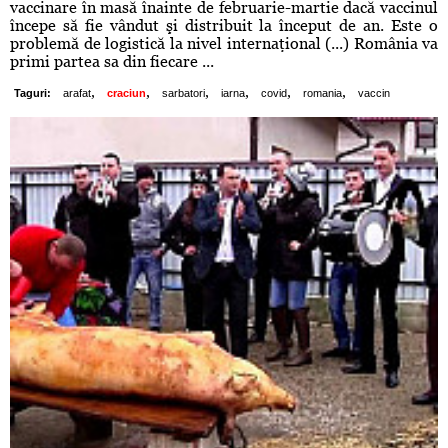
vaccinare în masă înainte de februarie-martie dacă vaccinul
începe să fie vândut şi distribuit la început de an. Este o
problemă de logistică la nivel internaţional (...) România va
primi partea sa din fiecare ...
,
,
,
,
,
,
Taguri:
arafat
craciun
sarbatori
iarna
covid
romania
vaccin