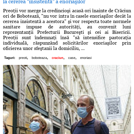
la cererea "insistentă” a enoriaşilor
Preoţii vor merge la credincioşi acasă ori înainte de Crăciun
ori de Bobotează, "nu vor intra în casele enoriaşilor decât la
cererea insistentă a acestora" şi vor respecta toate normele
sanitare impuse de autorităţi, au convenit luni
reprezentanţii Prefecturii Bucureşti şi cei ai Bisericii.
Preoţii sunt îndemnaţi însă "să intensifice pastoraţia
individuală, răspunzând solicitărilor enoriaşilor prin
oficierea unor sfeştanii la domiciliu, ...
,
,
,
,
Taguri:
preoti
boboteaza
craciun
case
enoriasi