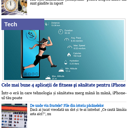
sunt gândite în raport
Tech
Cele mai bune 4 aplicaţii de fitness şi sănătate pentru iPhone
Într-o eră în care tehnologia și sănătatea merg mână în mână, iPhone-
ul tău poate
De unde vin fructele? File din istoria păcănelelor
Dacă ai jucat vreodată un slot și te-ai întrebat „Ce caută lămâia
asta aici?”, nu