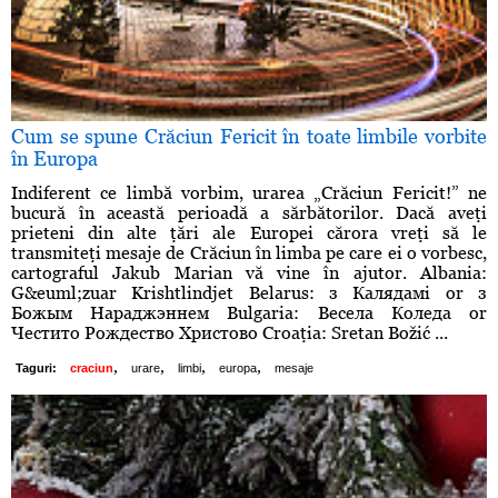
Cum se spune Crăciun Fericit în toate limbile vorbite
în Europa
Indiferent ce limbă vorbim, urarea „Crăciun Fericit!” ne
bucură în această perioadă a sărbătorilor. Dacă aveţi
prieteni din alte ţări ale Europei cărora vreţi să le
transmiteţi mesaje de Crăciun în limba pe care ei o vorbesc,
cartograful Jakub Marian vă vine în ajutor. Albania:
G&euml;zuar Krishtlindjet Belarus: з Калядамі or з
Божым Нараджэннем Bulgaria: Весела Коледа or
Честито Рождество Христово Croaţia: Sretan Božić ...
,
,
,
,
Taguri:
craciun
urare
limbi
europa
mesaje