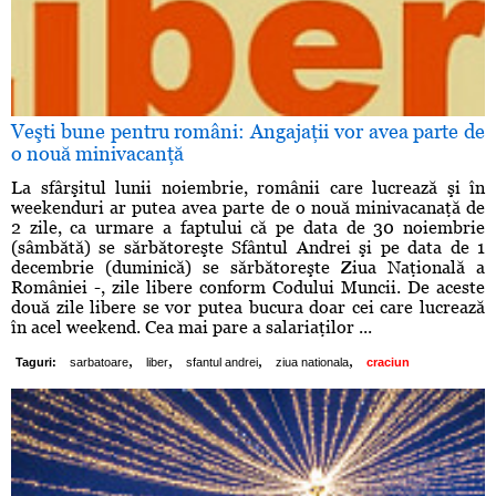
Veşti bune pentru români: Angajaţii vor avea parte de
o nouă minivacanţă
La sfârşitul lunii noiembrie, românii care lucrează şi în
weekenduri ar putea avea parte de o nouă minivacanaţă de
2 zile, ca urmare a faptului că pe data de 30 noiembrie
(sâmbătă) se sărbătoreşte Sfântul Andrei şi pe data de 1
decembrie (duminică) se sărbătoreşte Ziua Naţională a
României -, zile libere conform Codului Muncii. De aceste
două zile libere se vor putea bucura doar cei care lucrează
în acel weekend. Cea mai pare a salariaţilor ...
,
,
,
,
Taguri:
sarbatoare
liber
sfantul andrei
ziua nationala
craciun