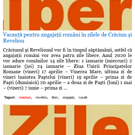
Vacanţă pentru angajaţii români în zilele de Crăciun şi
Revelion
Crăciunul şi Revelionul vor fi în timpul săptămânii, astfel că
angajaţii români vor avea patru zile libere. Anul 2020 le
vor aduce românilor 14 zile libere: 1 ianuarie (miercuri) 2
ianuarie (joi) 24 ianuarie – Ziua Unirii Principatelor
Romane (vineri) 17 aprilie – Vinerea Mare, ultima zi de
vineri înaintea Paştelui (vineri) 19 aprilie – prima zi de
Paşti (duminică) 20 aprilie – a doua zi de Paşti (luni) 1 mai
– (vineri) 7 iunie – prima zi ...
,
,
,
,
Taguri:
craciun
revelion
liber
angajati
rusalii