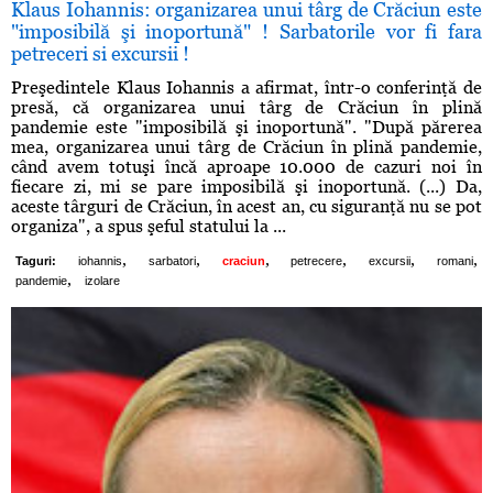
Klaus Iohannis: organizarea unui târg de Crăciun este
"imposibilă şi inoportună" ! Sarbatorile vor fi fara
petreceri si excursii !
Preşedintele Klaus Iohannis a afirmat, într-o conferinţă de
presă, că organizarea unui târg de Crăciun în plină
pandemie este "imposibilă şi inoportună". "După părerea
mea, organizarea unui târg de Crăciun în plină pandemie,
când avem totuşi încă aproape 10.000 de cazuri noi în
fiecare zi, mi se pare imposibilă şi inoportună. (...) Da,
aceste târguri de Crăciun, în acest an, cu siguranţă nu se pot
organiza", a spus şeful statului la ...
,
,
,
,
,
,
Taguri:
iohannis
sarbatori
craciun
petrecere
excursii
romani
,
pandemie
izolare