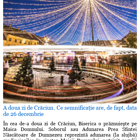
A doua zi de Crăciun. Ce semnificaţie are, de fapt, data
de 26 decembrie
În cea de-a doua zi de Crăciun, Biserica o prăznuieşte pe
Maica Domnului. Soborul sau Adunarea Prea Sfintei
Născătoare de Dumnezeu reprezintă adunarea (la slujbă)