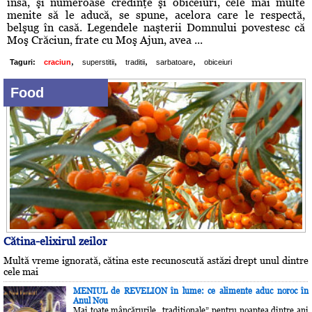
însă, şi numeroase credinţe şi obiceiuri, cele mai multe
menite să le aducă, se spune, acelora care le respectă,
belşug în casă. Legendele naşterii Domnului povestesc că
Moş Crăciun, frate cu Moş Ajun, avea ...
,
,
,
,
Taguri:
craciun
superstitii
traditii
sarbatoare
obiceiuri
Food
Cătina-elixirul zeilor
Multă vreme ignorată, cătina este recunoscută astăzi drept unul dintre
cele mai
MENIUL de REVELION în lume: ce alimente aduc noroc în
Anul Nou
Mai toate mâncărurile „tradiţionale” pentru noaptea dintre ani