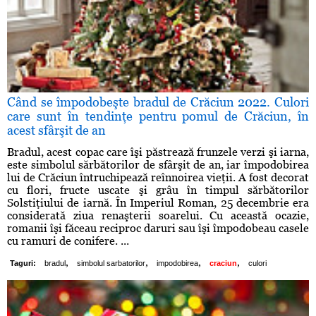
Când se împodobeşte bradul de Crăciun 2022. Culori
care sunt în tendinţe pentru pomul de Crăciun, în
acest sfârşit de an
Bradul, acest copac care îşi păstrează frunzele verzi şi iarna,
este simbolul sărbătorilor de sfârşit de an, iar împodobirea
lui de Crăciun întruchipează reînnoirea vieţii. A fost decorat
cu flori, fructe uscate şi grâu în timpul sărbătorilor
Solstiţiului de iarnă. În Imperiul Roman, 25 decembrie era
considerată ziua renaşterii soarelui. Cu această ocazie,
romanii îşi făceau reciproc daruri sau îşi împodobeau casele
cu ramuri de conifere. ...
,
,
,
,
Taguri:
bradul
simbolul sarbatorilor
impodobirea
craciun
culori