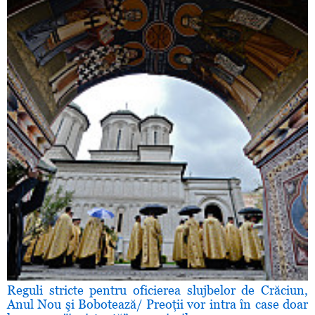
Reguli stricte pentru oficierea slujbelor de Crăciun,
Anul Nou şi Bobotează/ Preoţii vor intra în case doar