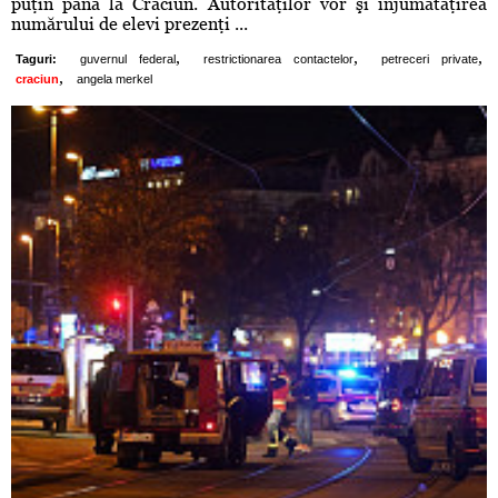
puţin până la Crăciun. Autorităţilor vor şi înjumătăţirea
numărului de elevi prezenţi ...
,
,
,
Taguri:
guvernul federal
restrictionarea contactelor
petreceri private
,
craciun
angela merkel