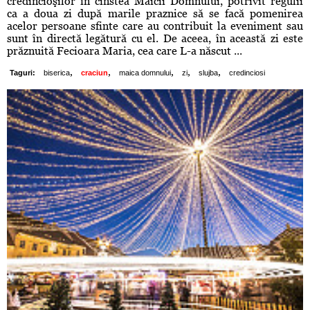
credincioşilor în cinstea Maicii Domnului, potrivit regulii
ca a doua zi după marile praznice să se facă pomenirea
acelor persoane sfinte care au contribuit la eveniment sau
sunt în directă legătură cu el. De aceea, în această zi este
prăznuită Fecioara Maria, cea care L-a născut ...
,
,
,
,
,
Taguri:
biserica
craciun
maica domnului
zi
slujba
credinciosi