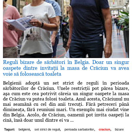
Reguli bizare de sărbători în Belgia. Doar un singur
oaspete dintre invitaţii la masa de Crăciun va avea
voie să folosească toaleta
Belgienii adoptă un set strict de reguli în perioada
sărbătorilor de Crăciun. Unele restricţii pot părea bizare,
aşa cum este cea potrivit căreia un singur oaspete la masa
de Crăciun va putea folosi toaleta. Anul acesta, Crăciunul nu
mai seamănă cu cel din anii trecuţi. Fără petreceri până
dimineaţa, fără reuniuni mari. Un exemplu mai ciudat vine
din Belgia. Acolo, de Crăciun, oamenii pot invita oaspeţi la
cină, însă doar unul dintre ei va ...
,
,
,
,
Taguri:
belgienii
set strict de reguli
perioada sarbatorilor
craciun
bizare