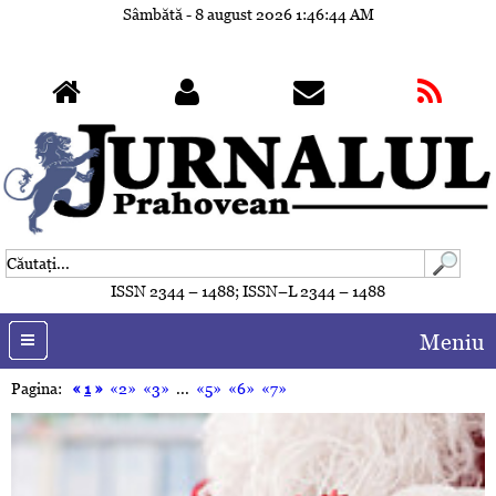
Sâmbătă - 8 august 2026
1:46:47 AM
ISSN 2344 – 1488; ISSN–L 2344 – 1488
Meniu
Pagina:
«
1
»
«2»
«3»
...
«5»
«6»
«7»