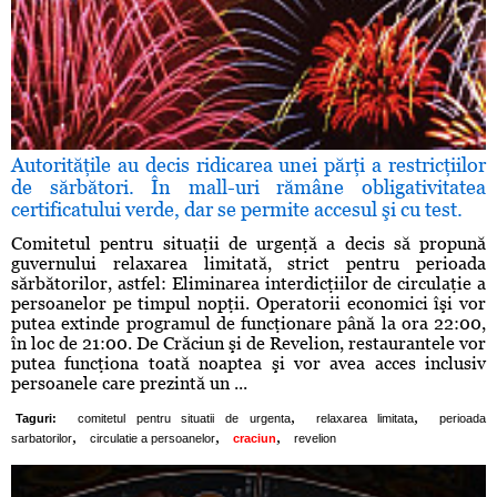
Autorităţile au decis ridicarea unei părţi a restricţiilor
de sărbători. În mall-uri rămâne obligativitatea
certificatului verde, dar se permite accesul şi cu test.
Comitetul pentru situaţii de urgenţă a decis să propună
guvernului relaxarea limitată, strict pentru perioada
sărbătorilor, astfel: Eliminarea interdicţiilor de circulaţie a
persoanelor pe timpul nopţii. Operatorii economici îşi vor
putea extinde programul de funcţionare până la ora 22:00,
în loc de 21:00. De Crăciun şi de Revelion, restaurantele vor
putea funcţiona toată noaptea şi vor avea acces inclusiv
persoanele care prezintă un ...
,
,
Taguri:
comitetul pentru situatii de urgenta
relaxarea limitata
perioada
,
,
,
sarbatorilor
circulatie a persoanelor
craciun
revelion