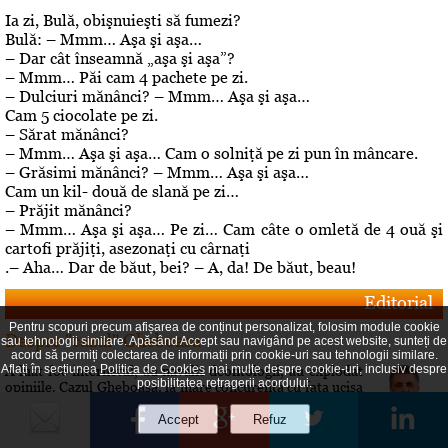
Ia zi, Bulă, obişnuieşti să fumezi?
Bulă: – Mmm… Aşa şi aşa…
– Dar cât înseamnă „aşa şi aşa”?
– Mmm… Păi cam 4 pachete pe zi.
– Dulciuri mănânci? – Mmm… Aşa şi aşa…
Cam 5 ciocolate pe zi.
– Sărat mănânci?
– Mmm… Aşa şi aşa… Cam o solniţă pe zi pun în mâncare.
– Grăsimi mănânci? – Mmm… Aşa şi aşa…
Cam un kil- două de slană pe zi…
– Prăjit mănânci?
– Mmm… Aşa şi aşa… Pe zi… Cam câte o omletă de 4 ouă şi
cartofi prăjiţi, asezonaţi cu cârnaţi
.– Aha… Dar de băut, bei? – A, da! De băut, beau!
Editorial
Pentru scopuri precum afișarea de conținut personalizat, folosim module cookie
Despre "cazul" Gheboasa
sau tehnologii similare. Apăsând Accept sau navigând pe acest website, sunteți de
acord să permiți colectarea de informații prin cookie-uri sau tehnologii similare.
Aflați în secțiunea
Politica de Cookies
mai multe despre cookie-uri, inclusiv despre
A luat foc internetul, au navalit deontologii, au explodat
posibilitatea retragerii acordului.
opiniile. Cazul Gheboasa, la mare concurenta cu fata ucisa
in Mangalia care avea initial 12 ani si fusese violata, iar
apoi 18 si ucisa de colega de camera In fapt, un produs al
gradului de cultura aferent unor concetateni, domnul cu