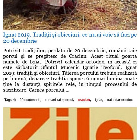
Ignat 2019. Tradiţii şi obiceiuri: ce nu ai voie să faci pe
20 decembrie
Potrivit tradiţiilor, pe data de 20 decembrie, românii taie
porcul şi se pregătesc de Crăciun. Acest ritual poartă
numele de Ignat. Potrivit calendar ortodox, în această zi
este sărbătorit Sfântul Mucenic Ignatie Teoforul. Ignat
2019: tradiţii şi obiceiuri. Tăierea porcului trebuie realizată
pe lumină, deoarece tradiţia spune că numai lumina poate
ţine la distanţă spiritele rele, în timpul procesului de
sacrificare. Carnea porcului ...
,
,
,
,
Taguri:
20 decembrie
romanii taie porcul
craciun
ignat
calendar ortodox