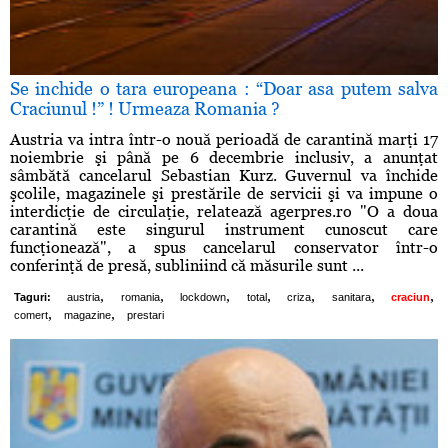
Se inchide o tara europeana : “Doar asa putem salva
Craciunul !” ! Urmeaza Romania ?
Austria va intra într-o nouă perioadă de carantină marţi 17
noiembrie şi până pe 6 decembrie inclusiv, a anunţat
sâmbătă cancelarul Sebastian Kurz. Guvernul va închide
şcolile, magazinele şi prestările de servicii şi va impune o
interdicţie de circulaţie, relatează agerpres.ro "O a doua
carantină este singurul instrument cunoscut care
funcţionează", a spus cancelarul conservator într-o
conferinţă de presă, subliniind că măsurile sunt ...
,
,
,
,
,
,
,
Taguri:
austria
romania
lockdown
total
criza
sanitara
craciun
,
,
comert
magazine
prestari