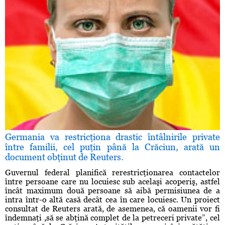
Germania va restricţiona drastic întâlnirile private
între familii, cel puţin până la Crăciun, arată un
document obţinut de Reuters.
Guvernul federal planifică rerestricţionarea contactelor
între persoane care nu locuiesc sub acelaşi acoperiş, astfel
încât maximum două persoane să aibă permisiunea de a
intra într-o altă casă decât cea în care locuiesc. Un proiect
consultat de Reuters arată, de asemenea, că oamenii vor fi
îndemnaţi ,să se abţină complet de la petreceri private”, cel