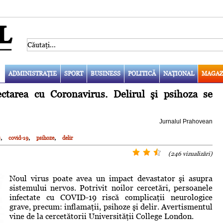
ADMINISTRAŢIE
SPORT
BUSINESS
POLITICĂ
NAŢIONAL
MAGAZ
ctarea cu Coronavirus. Delirul şi psihoza se
Jurnalul Prahovean
,
,
,
s
covid-19
psihoze
delir
(246 vizualizări)
Noul virus poate avea un impact devastator şi asupra
sistemului nervos. Potrivit noilor cercetări, persoanele
infectate cu COVID-19 riscă complicaţii neurologice
grave, precum: inflamaţii, psihoze şi delir. Avertismentul
vine de la cercetătorii Universităţii College London.