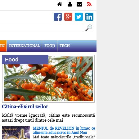
IN
INTERNATIONAL
FOOD
TECH
Food
Cătina-elixirul zeilor
Multă vreme ignorată, cătina este recunoscută
astăzi drept unul dintre cele mai
MENIUL de REVELION în lume: ce
alimente aduc noroc în Anul Nou
Mai toate mâncărurile „tradiţionale”