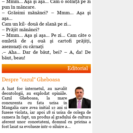
– Mmm… Aşa şi aşa… Cam o solniţă pe zi
pun în mâncare.
– Grăsimi mănânci? – Mmm… Aşa şi
aşa…
Cam un kil- două de slană pe zi…
– Prăjit mănânci?
– Mmm… Aşa şi aşa… Pe zi… Cam câte o
omletă de 4 ouă şi cartofi prăjiţi,
asezonaţi cu cârnaţi
.– Aha… Dar de băut, bei? – A, da! De
băut, beau!
Editorial
Despre "cazul" Gheboasa
A luat foc internetul, au navalit
deontologii, au explodat opiniile.
Cazul Gheboasa, la mare
concurenta cu fata ucisa in
Mangalia care avea initial 12 ani si
fusese violata, iar apoi 18 si ucisa de colega de
camera In fapt, un produs al gradului de cultura
aferent unor concetateni, domnul cu pricina a
fost lasat sa evolueze intr-o siluire a...