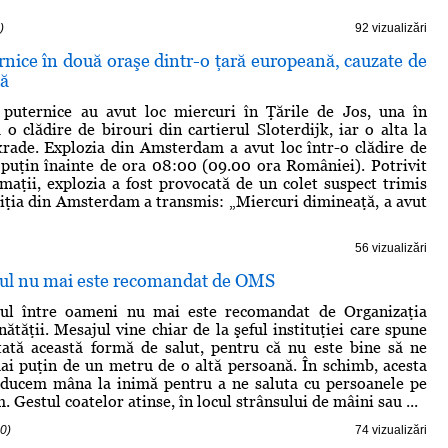
)
92 vizualizări
rnice în două oraşe dintr-o ţară europeană, cauzate de
nă
 puternice au avut loc miercuri în Ţările de Jos, una în
o clădire de birouri din cartierul Sloterdijk, iar o alta la
rade. Explozia din Amsterdam a avut loc într-o clădire de
 puţin înainte de ora 08:00 (09.00 ora României). Potrivit
maţii, explozia a fost provocată de un colet suspect trimis
liţia din Amsterdam a transmis: „Miercuri dimineaţă, a avut
56 vizualizări
otul nu mai este recomandat de OMS
tul între oameni nu mai este recomandat de Organizaţia
ătăţii. Mesajul vine chiar de la şeful instituţiei care spune
tată această formă de salut, pentru că nu este bine să ne
i puţin de un metru de o altă persoană. În schimb, acesta
ducem mâna la inimă pentru a ne saluta cu persoanele pe
m. Gestul coatelor atinse, în locul strânsului de mâini sau ...
0)
74 vizualizări