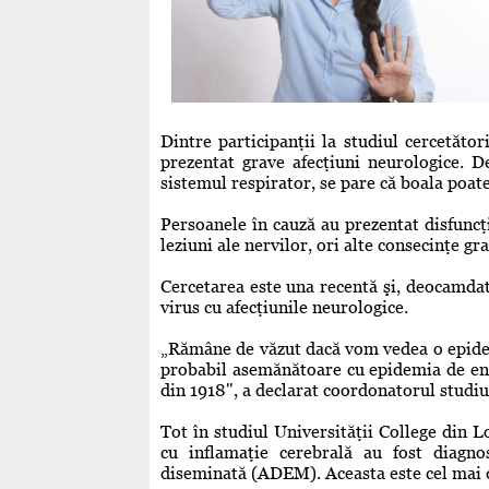
Dintre participanţii la studiul cercetător
prezentat grave afecţiuni neurologice. D
sistemul respirator, se pare că boala poat
Persoanele în cauză au prezentat disfuncţi
leziuni ale nervilor, ori alte consecinţe gra
Cercetarea este una recentă şi, deocamdată,
virus cu afecţiunile neurologice.
„Rămâne de văzut dacă vom vedea o epidem
probabil asemănătoare cu epidemia de ence
din 1918", a declarat coordonatorul studiu
Tot în studiul Universităţii College din Lo
cu inflamaţie cerebrală au fost diagno
diseminată (ADEM). Aceasta este cel mai des