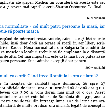
plicaţii ale gripei. Medicii lui consideră că acesta este cel
 a-şi reveni mai rapid”, a scris Sharon Osbourne. La finalul
69 vizualizări
ua normalitate - cel mult patru persoane la masă, iar
buie să poarte mască
ncepând de miercuri restaurantele, cafenelele şi bistrourile
hide, însă doar dacă au terase şi spaţii în aer liber, scrie
rivit Rador. Noua normalitate din Bulgaria în condiţii de
 că mesele în localuri trebuie să fie amplasate la o distanţă
na de alta. Cel mai important este că la masă vor putea să se
patru persoane. Sunt admise excepţii doar pentru ...
299 vizualizări
ult cu o oră: Când trece România la ora de iarnă?
e în noaptea de sâmbătă spre duminică, 26 spre 27
ora oficială de iarnă, ora 4.00 urmând să devină ora 3.00.
deveni ora 3:00 şi vom dormi mai mult cu o oră. Acest
chimbare a orei este folosit de România din 1932, acesta
de peste 100 de ţări din întreaga lume. Ora de iarnă este ora
 standard, de multe ori doar ora oficială, legată de conceptul