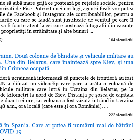
ie să aibă mare grijă ce postează pe reţelele sociale, pentru
orizaţi de Fisc. Potrivit unei noi legi, agenţii ficali vor putea
ile de Facebook şi Instagram ale contribuabililor, pentru a
urile cu care se laudă sunt justificate de venitul pe care îl
 va fi foarte atent la cei care postează fotografii din vacanţe
proprietăţi în străinătate şi alte bunuri ...
9)
164 vizualizări
aina. Două coloane de blindate şi vehicule militare au
a. Una din Belarus, care înaintează spre Kiev, şi una
din Crimeea ocupată.
ntieră ucraineană informează că punctele de frontieră au fost
CNN a difuzat un videoclip care pare a arăta o coloană de
ehicule militare care intră în Ucraina din Belarus, pe la
de kilometri la nord de Kiev. Distanţa pe şosea de capitala
e doar trei ore, iar coloana a fost văzută intrând în Ucraina
:48 a.m., ora locală (care este şi ora României). ...
222 vizualizări
ică în Spania. Care ar putea fi numărul real de bătrâni
COVID-19