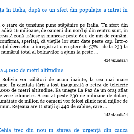
a în Italia, după ce un sfert din populaţie a intrat în
 o stare de tensiune pune stăpânire pe Italia. Un sfert din
, adică 16 milioane, de oameni din nord şi din centru sunt, în
această zonă trăiesc şi muncesc peste 600 de mii de români.
confirmă, speriaţi, că vieţile lor sunt date peste cap. Într-o
anţul deceselor a înregistrat o creştere de 57% - de la 233 la
 numărul total al bolnavilor a ajuns la peste ...
424 vizualizări
a 4.000 de metri altitudine
n Bolivia vor călători de acum înainte, la cea mai mare
ume. În capitala ţării a fost inaugurată o reţea de teleferic
4.000 de metri altitudine. Ea uneşte La Paz de un oraş aflat
de zece kilometri. A costat peste 230 de milioane de dolari,
jumătate de milion de oameni vor folosi zilnic noul mijloc de
mun. Reţeaua are 11 staţii şi 440 de cabine, care ...
143 vizualizări
Cehia trec din nou în starea de urgenţă din cauza