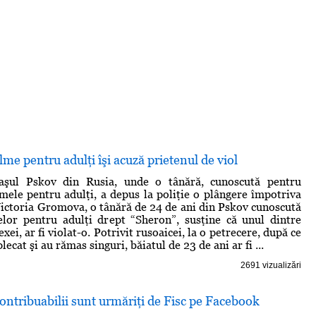
ilme pentru adulţi îşi acuză prietenul de viol
aşul Pskov din Rusia, unde o tânără, cunoscută pentru
ilmele pentru adulţi, a depus la poliţie o plângere împotriva
Victoria Gromova, o tânără de 24 de ani din Pskov cunoscută
elor pentru adulţi drept “Sheron”, susţine că unul dintre
exei, ar fi violat-o. Potrivit rusoaicei, la o petrecere, după ce
lecat şi au rămas singuri, băiatul de 23 de ani ar fi ...
2691 vizualizări
contribuabilii sunt urmăriţi de Fisc pe Facebook