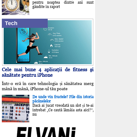
pentru noaptea dintre ani sunt
gândite în raport
Tech
Cele mai bune 4 aplicaţii de fitness şi
sănătate pentru iPhone
Într-o eră în care tehnologia și sănătatea merg
mână în mână, iPhone-ul tău poate
De unde vin fructele? File din istoria
păcănelelor
Dacă ai jucat vreodată un slot și te-ai
întrebat „Ce caută lămâia asta aici?”,
nu