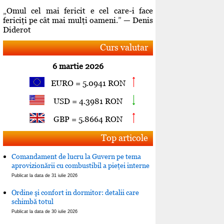
„Omul cel mai fericit e cel care-i face
fericiţi pe cât mai mulţi oameni.” — Denis
Diderot
Curs valutar
6 martie 2026
EURO = 5.0941 RON
USD = 4.3981 RON
GBP = 5.8664 RON
Top articole
Comandament de lucru la Guvern pe tema
aprovizionării cu combustibil a pieţei interne
Publicat la data de 31 iulie 2026
Ordine şi confort in dormitor: detalii care
schimbă totul
Publicat la data de 30 iulie 2026