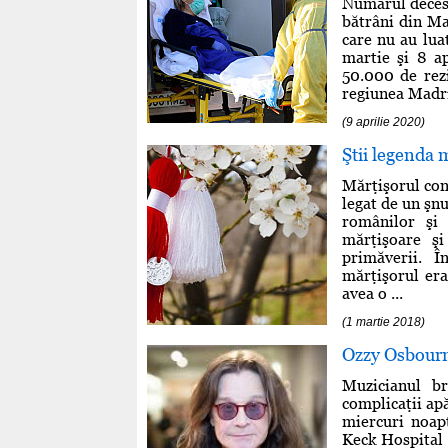
Numărul decese
bătrâni din Ma
care nu au lua
martie şi 8 a
50.000 de rezi
regiunea Madri
(9 aprilie 2020)
Ştii legenda 
Mărţişorul con
legat de un şnu
românilor şi 
mărţişoare şi
primăverii. 
mărţişorul era
avea o ...
(1 martie 2018)
Ozzy Osbourne
Muzicianul br
complicaţii ap
miercuri noapt
Keck Hospital o