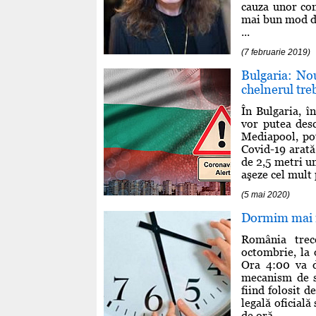
cauza unor com
mai bun mod de
...
(7 februarie 2019)
Bulgaria: No
chelnerul tre
În Bulgaria, î
vor putea desc
Mediapool, pot
Covid-19 arată
de 2,5 metri u
aşeze cel mult 
(5 mai 2020)
Dormim mai m
România trec
octombrie, la 
Ora 4:00 va 
mecanism de s
fiind folosit 
legală oficială
de oră ...