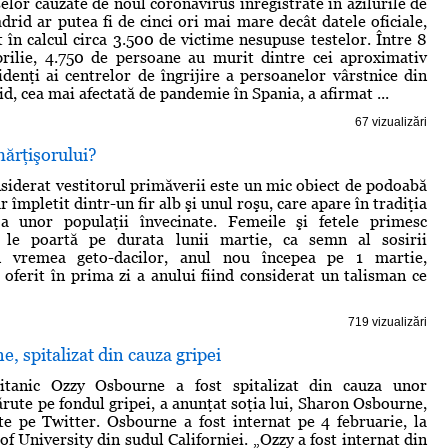
lor cauzate de noul coronavirus înregistrate în azilurile de
drid ar putea fi de cinci ori mai mare decât datele oficiale,
t în calcul circa 3.500 de victime nesupuse testelor. Între 8
prilie, 4.750 de persoane au murit dintre cei aproximativ
denţi ai centrelor de îngrijire a persoanelor vârstnice din
d, cea mai afectată de pandemie în Spania, a afirmat ...
67 vizualizări
mărţişorului?
siderat vestitorul primăverii este un mic obiect de podoabă
r împletit dintr-un fir alb şi unul roşu, care apare în tradiţia
a unor populaţii învecinate. Femeile şi fetele primesc
 le poartă pe durata lunii martie, ca semn al sosirii
În vremea geto-dacilor, anul nou începea pe 1 martie,
 oferit în prima zi a anului fiind considerat un talisman ce
719 vizualizări
, spitalizat din cauza gripei
itanic Ozzy Osbourne a fost spitalizat din cauza unor
ărute pe fondul gripei, a anunţat soţia lui, Sharon Osbourne,
e pe Twitter. Osbourne a fost internat pe 4 februarie, la
f University din sudul Californiei. „Ozzy a fost internat din