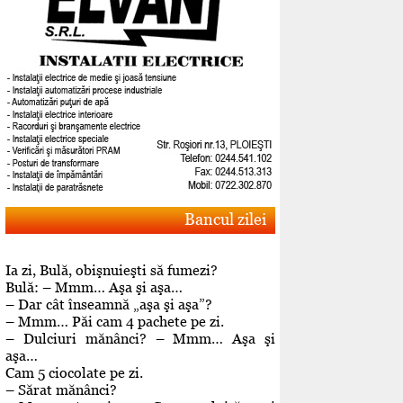
Bancul zilei
Ia zi, Bulă, obişnuieşti să fumezi?
Bulă: – Mmm… Aşa şi aşa…
– Dar cât înseamnă „aşa şi aşa”?
– Mmm… Păi cam 4 pachete pe zi.
– Dulciuri mănânci? – Mmm… Aşa şi
aşa…
Cam 5 ciocolate pe zi.
– Sărat mănânci?