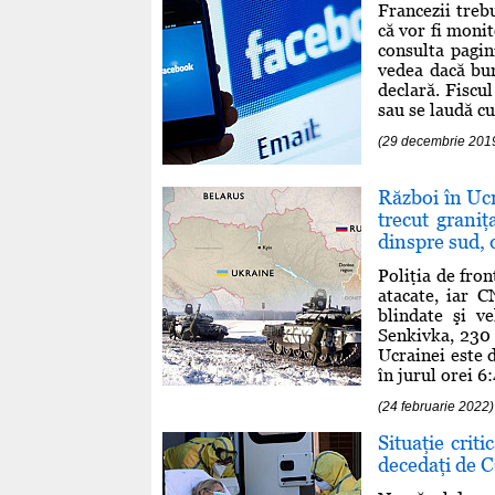
Francezii trebu
că vor fi monit
consulta pagin
vedea dacă bun
declară. Fiscul
sau se laudă cu 
(29 decembrie 201
Război în Ucr
trecut graniţ
dinspre sud, 
Poliţia de fro
atacate, iar 
blindate şi v
Senkivka, 230 
Ucrainei este d
în jurul orei 6
(24 februarie 2022)
Situaţie crit
decedaţi de 