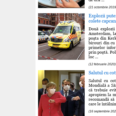
(21 octombrie 2019
Explozii pute
colete capca
Două explozii
Amsterdam, la 
poşta din Kerk
birouri din cu
primelor infor
prin poştă. Po
loc ...
(12 februarie 2020)
Salutul cu c
Salutul cu co
Mondială a Săn
că trebuie evi
apropiem la ma
recomandă să 
care le întâlni
(16 septembrie 202