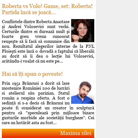
Roberta vs Volo! Game, set: Roberta!
Partida încă se joacă...
Conflictele dintre Roberta Anastase
şi Andrei Volosevici sunt vechi.
Certurile dintre ei durează mult şi
foarte greu vreun cunoscut
reuşeşte să îi facă să comunice din
nou. Rezultatul alegerilor interne de la PNL
Ploieşti este încă o dovadă a faptului că liberalii
au dorit să îi dea o lecţie lui Volosevici,
arâtându-i voalat că nu este pe...
Hai să îţi spun o poveste!
Prin 1951 Brâncusi a dorit să lase
mostenire României 200 de lucrări
si atelierul său parizian. Statul
român a respins oferta. A fost o
sedinţă si s-a decis că Brâncusi nu
poate fi considerat un creator în sculptură
pentru că "speculează prin mijloace bizare
gusturile morbide ale societăţii burgheze". Cei
care au hotărât asta au fost...
Maxima zilei