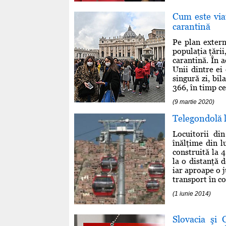
Cum este viaţ
carantină
Pe plan extern
populaţia ţării
carantină. În 
Unii dintre ei 
singură zi, bil
366, în timp ce
(9 martie 2020)
Telegondolă l
Locuitorii di
înălţime din l
construită la 
la o distanţă 
iar aproape o 
transport în co
(1 iunie 2014)
Slovacia şi 