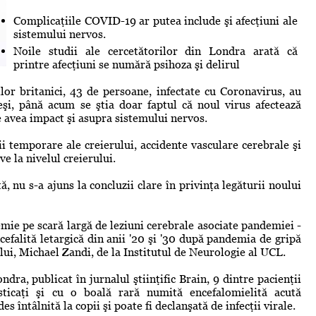
Complicaţiile COVID-19 ar putea include şi afecţiuni ale
sistemului nervos.
Noile studii ale cercetătorilor din Londra arată că
printre afecţiuni se numără psihoza şi delirul
ilor britanici, 43 de persoane, infectate cu Coronavirus, au
eşi, până acum se ştia doar faptul că noul virus afectează
e avea impact şi asupra sistemului nervos.
i temporare ale creierului, accidente vasculare cerebrale şi
ve la nivelul creierului.
 nu s-a ajuns la concluzii clare în privinţa legăturii noului
ie pe scară largă de leziuni cerebrale asociate pandemiei -
falită letargică din anii '20 şi '30 după pandemia de gripă
lui, Michael Zandi, de la Institutul de Neurologie al UCL.
ndra, publicat în jurnalul ştiinţific Brain, 9 dintre pacienţii
sticaţi şi cu o boală rară numită encefalomielită acută
 întâlnită la copii şi poate fi declanşată de infecţii virale.