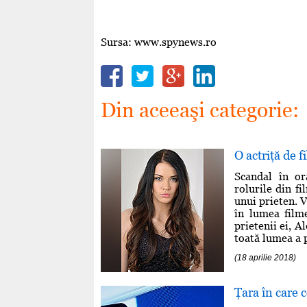
Sursa: www.spynews.ro
Din aceeaşi categorie:
O actriţă de f
Scandal în or
rolurile din f
unui prieten. 
în lumea film
prietenii ei, Al
toată lumea a p
(18 aprilie 2018)
Ţara în care 