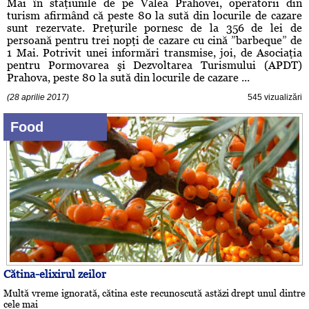
Mai în staţiunile de pe Valea Prahovei, operatorii din
turism afirmând că peste 80 la sută din locurile de cazare
sunt rezervate. Preţurile pornesc de la 356 de lei de
persoană pentru trei nopţi de cazare cu cină ”barbeque” de
1 Mai. Potrivit unei informări transmise, joi, de Asociaţia
pentru Pormovarea şi Dezvoltarea Turismului (APDT)
Prahova, peste 80 la sută din locurile de cazare ...
(28 aprilie 2017)
545 vizualizări
Food
Cătina-elixirul zeilor
Multă vreme ignorată, cătina este recunoscută astăzi drept unul dintre
cele mai