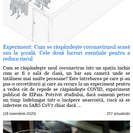
Experiment: Cum se răspândeşte coronavirusul acasă
sau la şcoală. Cele două lucruri esenţiale pentru a
reduce riscul
Cum se răspândeşte noul coronavirus într-un spaţiu închis
cum ar fi o sală de clasă, un bar sau cameră unde se
întâlnesc mai multe persoane? Este întrebarea pe care şi-au
pus-o cercetătorii şi care au recurs la un experiment pentru
a vedea cât de repede se răspândeşte COVID, experiment
publicat de ElPais. Potrivit studiului, dacă oamenii petrec
un timp îndelungat într-o încăpere neaerisită, riscă să se
infecteze cu SARS CoV2 chiar dacă ...
(18 noiembrie 2020)
257 vizualizări