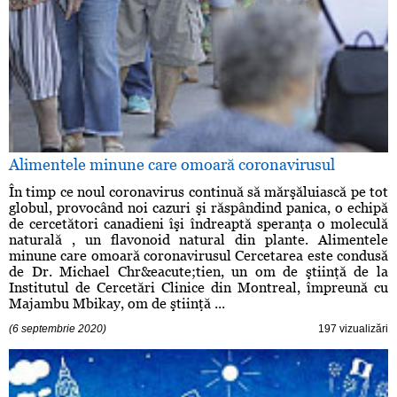
Alimentele minune care omoară coronavirusul
În timp ce noul coronavirus continuă să mărşăluiască pe tot
globul, provocând noi cazuri şi răspândind panica, o echipă
de cercetători canadieni îşi îndreaptă speranţa o moleculă
naturală , un flavonoid natural din plante. Alimentele
minune care omoară coronavirusul Cercetarea este condusă
de Dr. Michael Chr&eacute;tien, un om de ştiinţă de la
Institutul de Cercetări Clinice din Montreal, împreună cu
Majambu Mbikay, om de ştiinţă ...
(6 septembrie 2020)
197 vizualizări