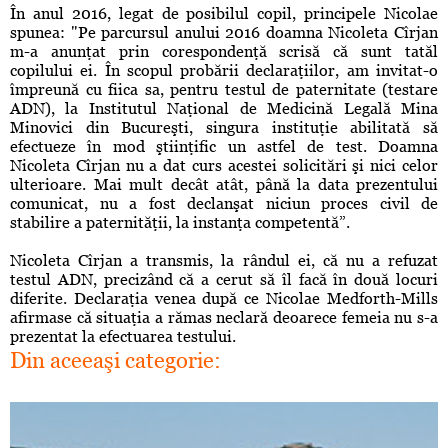
În anul 2016, legat de posibilul copil, principele Nicolae
spunea: "Pe parcursul anului 2016 doamna Nicoleta Cîrjan
m-a anunţat prin corespondenţă scrisă că sunt tatăl
copilului ei. În scopul probării declaraţiilor, am invitat-o
împreună cu fiica sa, pentru testul de paternitate (testare
ADN), la Institutul Naţional de Medicină Legală Mina
Minovici din Bucureşti, singura instituţie abilitată să
efectueze în mod ştiinţific un astfel de test. Doamna
Nicoleta Cîrjan nu a dat curs acestei solicitări şi nici celor
ulterioare. Mai mult decât atât, până la data prezentului
comunicat, nu a fost declanşat niciun proces civil de
stabilire a paternităţii, la instanţa competentă”.
Nicoleta Cîrjan a transmis, la rândul ei, că nu a refuzat
testul ADN, precizând că a cerut să îl facă în două locuri
diferite. Declaraţia venea după ce Nicolae Medforth-Mills
afirmase că situaţia a rămas neclară deoarece femeia nu s-a
prezentat la efectuarea testului.
Din aceeaşi categorie: