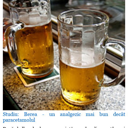
Studiu: Berea - un analgezic mai bun decât
paracetamolul