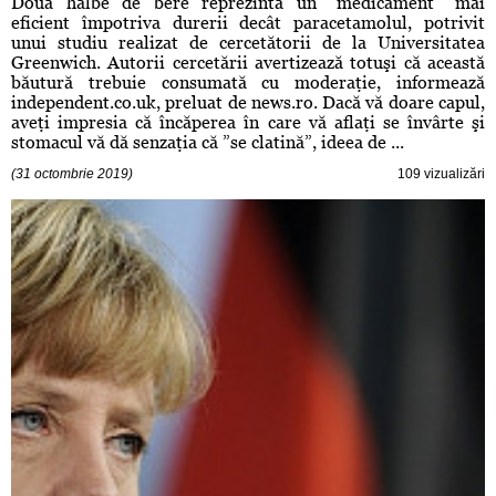
Două halbe de bere reprezintă un ”medicament” mai
eficient împotriva durerii decât paracetamolul, potrivit
unui studiu realizat de cercetătorii de la Universitatea
Greenwich. Autorii cercetării avertizează totuşi că această
băutură trebuie consumată cu moderaţie, informează
independent.co.uk, preluat de news.ro. Dacă vă doare capul,
aveţi impresia că încăperea în care vă aflaţi se învârte şi
stomacul vă dă senzaţia că ”se clatină”, ideea de ...
(31 octombrie 2019)
109 vizualizări