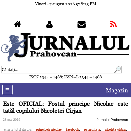
Vineri - 7 august 2026
5:18:26 PM
ISSN 2344 – 1488; ISSN–L 2344 – 1488
Magazin
Este OFICIAL: Fostul principe Nicolae este
tatăl copilului Nicoletei Cîrjan
28 mai 2019
Jurnalul Prahovean
,
,
,
,
citeşte totul despre:
principele nicolae
facebook
paternitate
nicoleta cirjan