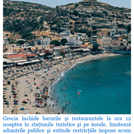
Grecia închide barurile şi restaurantele la ora 12
noaptea în staţiunile turistice şi pe insule, limitează
adunările publice şi extinde restricţiile impuse acum