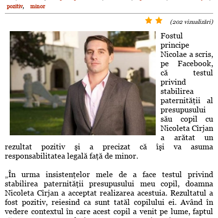
,
pozitiv
minor
(202 vizualizări)
Fostul
principe
Nicolae a scris,
pe Facebook,
că testul
privind
stabilirea
paternităţii al
presupusului
său copil cu
Nicoleta Cîrjan
a arătat un
rezultat pozitiv şi a precizat că îşi va asuma
responsabilitatea legală faţă de minor.
„În urma insistenţelor mele de a face testul privind
stabilirea paternităţii presupusului meu copil, doamna
Nicoleta Cîrjan a acceptat realizarea acestuia. Rezultatul a
fost pozitiv, reiesind ca sunt tatăl copilului ei. Având în
vedere contextul în care acest copil a venit pe lume, faptul