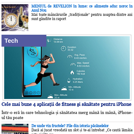
MENIUL de REVELION în lume: ce alimente aduc noroc în
Anul Nou
Mai toate mâncărurile „tradiţionale” pentru noaptea dintre ani
sunt gândite în raport
Tech
Cele mai bune 4 aplicaţii de fitness şi sănătate pentru iPhone
Într-o eră în care tehnologia și sănătatea merg mână în mână, iPhone-
ul tău poate
De unde vin fructele? File din istoria păcănelelor
Dacă ai jucat vreodată un slot și te-ai întrebat „Ce caută lămâia