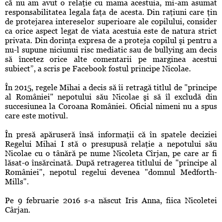
că nu am avut o relaţie cu mama acestuia, mi-am asumat
responsabilitatea legala faţa de acesta. Din raţiuni care ţin
de protejarea intereselor superioare ale copilului, consider
ca orice aspect legat de viata acestuia este de natura strict
privata. Din dorinţa expresa de a proteja copilul şi pentru a
nu-l supune niciunui risc mediatic sau de bullying am decis
să încetez orice alte comentarii pe marginea acestui
subiect”, a scris pe Facebook fostul principe Nicolae.
În 2015, regele Mihai a decis să îi retragă titlul de "principe
al României" nepotului său Nicolae şi să îl excludă din
succesiunea la Coroana României. Oficial nimeni nu a spus
care este motivul.
În presă apăruseră însă informaţii că în spatele deciziei
Regelui Mihai I stă o presupusă relaţie a nepotului său
Nicolae cu o tânără pe nume Nicoleta Cîrjan, pe care ar fi
lăsat-o însărcinată. După retragerea titlului de "principe al
României", nepotul regelui devenea "domnul Medforth-
Mills".
Pe 9 februarie 2016 s-a născut Iris Anna, fiica Nicoletei
Cârjan.