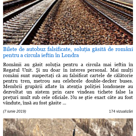
Bilete de autobuz falsificate, soluţia găsită de români
pentru a circula ieftin în Londra
Românii au găsit soluţia pentru a circula mai ieftin în
Regatul Unit. Şi nu doar în interes personal. Mai mulţi
români sunt suspectaţi că au falsificat cartele de călătorie
pentru tren, metrou sau celebrele double-decker buses.
Membrii grupării aflate în atenţia poliţiei londoneze au
dezvoltat un sistem prin care vindeau tichete false la
preţuri mult sub cele oficiale. Nu se ştie exact câte au fost
vândute, însă au fost găsite ...
(7 iunie 2019)
174 vizualizări