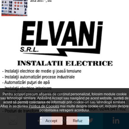
asta aici?”, nu
Pentru scopuri precum afișarea de conținut personalizat, folosim module cookie
sau tehnologii similare. Apăsând Accept sau navigând pe acest website, sunteți de
acord să permiți colectarea de informații prin cookie-uri sau tehnologii similare.
Aflați în secțiunea
Politica de Cookies
mai multe despre cookie-uri, inclusiv despre
posibilitatea retragerii acordului.