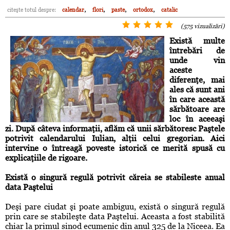
,
,
,
,
citeşte totul despre:
calendar
flori
paste
ortodox
catalic
(575 vizualizări)
Există multe
întrebări de
unde vin
aceste
diferenţe, mai
ales că sunt ani
în care această
sărbătoare are
loc în aceeaşi
zi. După câteva informaţii, aflăm că unii sărbătoresc Paştele
potrivit calendarului Iulian, alţii celui gregorian. Aici
intervine o întreagă poveste istorică ce merită spusă cu
explicaţiile de rigoare.
Există o singură regulă potrivit căreia se stabileste anual
data Paştelui
Deşi pare ciudat şi poate ambiguu, există o singură regulă
prin care se stabileşte data Paştelui. Aceasta a fost stabilită
chiar la primul sinod ecumenic din anul 325 de la Niceea. Ea