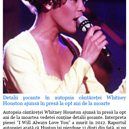
Detalii şocante în autopsia cântăreţei Whitney
Houston ajunsă în presă la opt ani de la moarte
Autopsia cântăreţei Whitney Houston ajunsă în presă la opt
ani de la moartea vedetei conţine detalii şocante. Interpreta
piesei ”I Will Always Love You” a murit în 2012. Raportul
autopsiei arată că Huston îşi pierduse 11 dinţi din faţă, şi nu