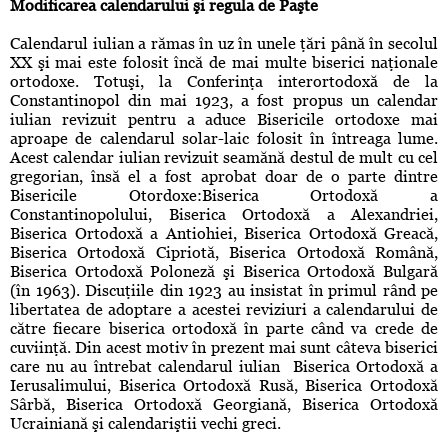
Modificarea calendarului şi regula de Paşte
Calendarul iulian a rămas în uz în unele ţări până în secolul
XX şi mai este folosit încă de mai multe biserici naţionale
ortodoxe. Totuşi, la Conferinţa interortodoxă de la
Constantinopol din mai 1923, a fost propus un calendar
iulian revizuit pentru a aduce Bisericile ortodoxe mai
aproape de calendarul solar-laic folosit în întreaga lume.
Acest calendar iulian revizuit seamănă destul de mult cu cel
gregorian, însă el a fost aprobat doar de o parte dintre
Bisericile Otordoxe:Biserica Ortodoxă a
Constantinopolului, Biserica Ortodoxă a Alexandriei,
Biserica Ortodoxă a Antiohiei, Biserica Ortodoxă Greacă,
Biserica Ortodoxă Cipriotă, Biserica Ortodoxă Română,
Biserica Ortodoxă Poloneză şi Biserica Ortodoxă Bulgară
(în 1963). Discuţiile din 1923 au insistat în primul rând pe
libertatea de adoptare a acestei reviziuri a calendarului de
către fiecare biserica ortodoxă în parte când va crede de
cuviinţă. Din acest motiv în prezent mai sunt câteva biserici
care nu au întrebat calendarul iulian Biserica Ortodoxă a
Ierusalimului, Biserica Ortodoxă Rusă, Biserica Ortodoxă
Sârbă, Biserica Ortodoxă Georgiană, Biserica Ortodoxă
Ucrainiană şi calendariştii vechi greci.