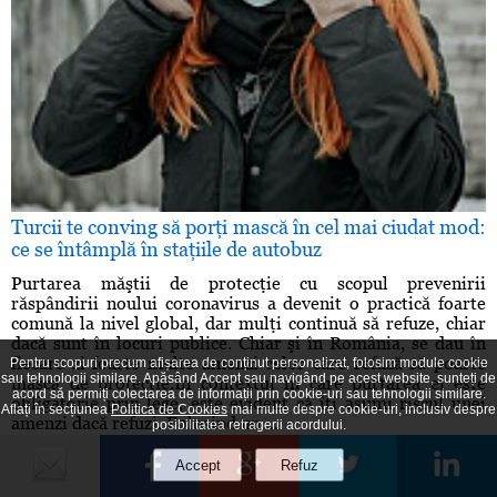
Turcii te conving să porţi mască în cel mai ciudat mod:
ce se întâmplă în staţiile de autobuz
Purtarea măştii de protecţie cu scopul prevenirii
răspândirii noului coronavirus a devenit o practică foarte
comună la nivel global, dar mulţi continuă să refuze, chiar
dacă sunt în locuri publice. Chiar şi în România, se dau în
fiecare zi foarte multe amenzi celor care refuză să poarte
Pentru scopuri precum afișarea de conținut personalizat, folosim module cookie
sau tehnologii similare. Apăsând Accept sau navigând pe acest website, sunteți de
mască de protecţie.În contextul în care purtarea ei este
acord să permiți colectarea de informații prin cookie-uri sau tehnologii similare.
obligatorie prin lege, este evident că îţi asumi riscul unei
Aflați în secțiunea
Politica de Cookies
mai multe despre cookie-uri, inclusiv despre
amenzi dacă refuzi. Folosind un ...
posibilitatea retragerii acordului.
(2 decembrie 2020)
127 vizualizări