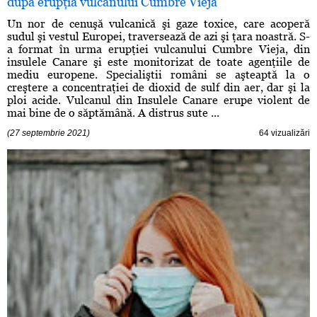
după erupţia vulcanului Cumbre Vieja
Un nor de cenuşă vulcanică şi gaze toxice, care acoperă
sudul şi vestul Europei, traversează de azi şi ţara noastră. S-
a format în urma erupţiei vulcanului Cumbre Vieja, din
insulele Canare şi este monitorizat de toate agenţiile de
mediu europene. Specialiştii români se aşteaptă la o
creştere a concentraţiei de dioxid de sulf din aer, dar şi la
ploi acide. Vulcanul din Insulele Canare erupe violent de
mai bine de o săptămână. A distrus sute ...
(27 septembrie 2021)
64 vizualizări