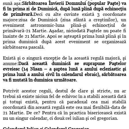
sună aşa:
Sărbătoarea Învierii Domnului (popular Paşte) va
fi în prima zi de Duminică, după lună plină după echinocţiu
de primăvară.
Deci cu alte cuvinte există 3 coordonate
majore:ziua de Duminică (ziua sfântă a creştinilor), un
eveniment astronomic-luna plină-şi echinocţiul de
primăvară-21 Martie. Aşadar, niciodată Paştele nu poate fi
înainte de 21 Martie. Apoi se aşteaptă prima lună plină şi în
prima duminică după acest eveniment se organizează
sărbătoarea pascală.
Există şi o singură excepţie de la această regulă majoră, şi
anume:
Dacă această duminică se suprapune Paştelor
evreiesc (14 Nisan – a şaptea lună a anului ecleziastic şi
prima lună a anului civil în calendarul ebraic), sărbătoarea
va fi mutată în duminica următoare.
Potrivit acestor reguli, destul de clare şi stricte, nu ar
trebui să existe niciun fel de echivoc în a stabili această dată
şi totuşi există, pentru că paradoxal cea mai stabilă
coordonată din această regulă este cea mai flexibilă-data de
21 Martie. De ce? Pentru că în practica bisericească există
nu un singur calendar, ci două:cel iulian şi cel gregorian.