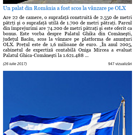
Un palat din România a fost scos la vânzare pe OLX
Are 22 de camere, o suprafaţă construită de 2.550 de metri
pătrţi şi o suprafaţă utilă de 1.700 de metri pătraţi. Parcul
din împrejurimi are 74.200 de metri pătraţi şi este oferit ca
bonus. Este vorba despre Palatul Ghika din Comăneşti,
judeţul Bacău, scos la vânzare pe platforma de anunţuri
OLX. Preţul este de 1,6 milioane de euro. „În anul 2005,
cabinetul de expertiză contabilă Oniga Mircea a evaluat
Palatul Ghica-Comăneşti la 1.621.488 ...
(26 iulie 2017)
947 vizualizări