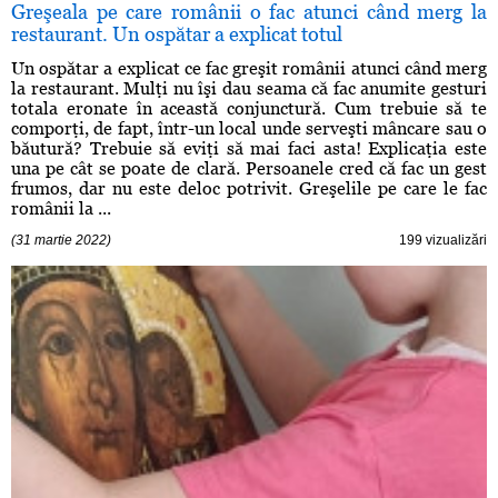
Greşeala pe care românii o fac atunci când merg la
restaurant. Un ospătar a explicat totul
Un ospătar a explicat ce fac greşit românii atunci când merg
la restaurant. Mulţi nu îşi dau seama că fac anumite gesturi
totala eronate în această conjunctură. Cum trebuie să te
comporţi, de fapt, într-un local unde serveşti mâncare sau o
băutură? Trebuie să eviţi să mai faci asta! Explicaţia este
una pe cât se poate de clară. Persoanele cred că fac un gest
frumos, dar nu este deloc potrivit. Greşelile pe care le fac
românii la ...
(31 martie 2022)
199 vizualizări