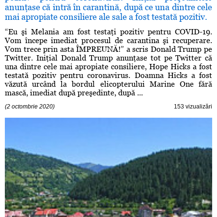
anunţase că intră în carantină, după ce una dintre cele
mai apropiate consiliere ale sale a fost testată pozitiv.
“Eu şi Melania am fost testaţi pozitiv pentru COVID-19.
Vom începe imediat procesul de carantina şi recuperare.
Vom trece prin asta ÎMPREUNĂ!” a scris Donald Trump pe
Twitter. Iniţial Donald Trump anunţase tot pe Twitter că
una dintre cele mai apropiate consiliere, Hope Hicks a fost
testată pozitiv pentru coronavirus. Doamna Hicks a fost
văzută urcând la bordul elicopterului Marine One fără
mască, imediat după preşedinte, după ...
(2 octombrie 2020)
153 vizualizări