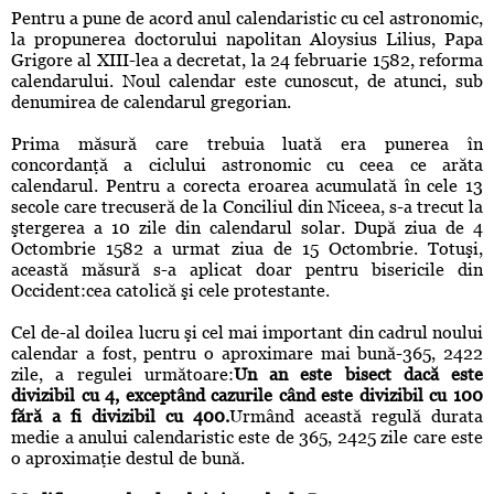
Pentru a pune de acord anul calendaristic cu cel astronomic,
la propunerea doctorului napolitan Aloysius Lilius, Papa
Grigore al XIII-lea a decretat, la 24 februarie 1582, reforma
calendarului. Noul calendar este cunoscut, de atunci, sub
denumirea de calendarul gregorian.
Prima măsură care trebuia luată era punerea în
concordanţă a ciclului astronomic cu ceea ce arăta
calendarul. Pentru a corecta eroarea acumulată în cele 13
secole care trecuseră de la Conciliul din Niceea, s-a trecut la
ştergerea a 10 zile din calendarul solar. După ziua de 4
Octombrie 1582 a urmat ziua de 15 Octombrie. Totuşi,
această măsură s-a aplicat doar pentru bisericile din
Occident:cea catolică şi cele protestante.
Cel de-al doilea lucru şi cel mai important din cadrul noului
calendar a fost, pentru o aproximare mai bună-365, 2422
zile, a regulei următoare:
Un an este bisect dacă este
divizibil cu 4, exceptând cazurile când este divizibil cu 100
fără a fi divizibil cu 400.
Urmând această regulă durata
medie a anului calendaristic este de 365, 2425 zile care este
o aproximaţie destul de bună.