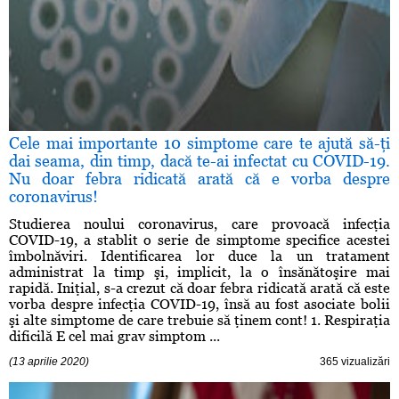
Cele mai importante 10 simptome care te ajută să-ţi
dai seama, din timp, dacă te-ai infectat cu COVID-19.
Nu doar febra ridicată arată că e vorba despre
coronavirus!
Studierea noului coronavirus, care provoacă infecţia
COVID-19, a stablit o serie de simptome specifice acestei
îmbolnăviri. Identificarea lor duce la un tratament
administrat la timp şi, implicit, la o însănătoşire mai
rapidă. Iniţial, s-a crezut că doar febra ridicată arată că este
vorba despre infecţia COVID-19, însă au fost asociate bolii
şi alte simptome de care trebuie să ţinem cont! 1. Respiraţia
dificilă E cel mai grav simptom ...
(13 aprilie 2020)
365 vizualizări