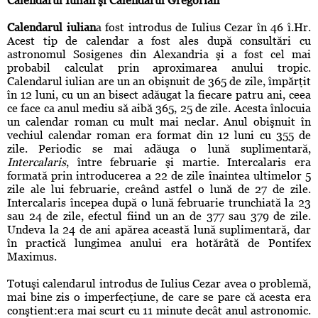
Calendarul Iulian şi Calendarul Gregorian
Calendarul iulian
a fost introdus de Iulius Cezar în 46 î.Hr.
Acest tip de calendar a fost ales după consultări cu
astronomul Sosigenes din Alexandria şi a fost cel mai
probabil calculat prin aproximarea anului tropic.
Calendarul iulian are un an obişnuit de 365 de zile, împărţit
în 12 luni, cu un an bisect adăugat la fiecare patru ani, ceea
ce face ca anul mediu să aibă 365, 25 de zile. Acesta înlocuia
un calendar roman cu mult mai neclar. Anul obişnuit în
vechiul calendar roman era format din 12 luni cu 355 de
zile. Periodic se mai adăuga o lună suplimentară,
Intercalaris
, între februarie şi martie. Intercalaris era
formată prin introducerea a 22 de zile înaintea ultimelor 5
zile ale lui februarie, creând astfel o lună de 27 de zile.
Intercalaris începea după o lună februarie trunchiată la 23
sau 24 de zile, efectul fiind un an de 377 sau 379 de zile.
Undeva la 24 de ani apărea această lună suplimentară, dar
în practică lungimea anului era hotărâtă de Pontifex
Maximus.
Totuşi calendarul introdus de Iulius Cezar avea o problemă,
mai bine zis o imperfecţiune, de care se pare că acesta era
conştient:era mai scurt cu 11 minute decât anul astronomic.