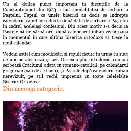
Un al doilea punct important în discuţiile de la
Constantinopol din 1923 a fost modalitatea de serbare a
Paştelui. Faptul ca unele biserici au decis sa indrepte
calendarul rapid ar fi dus la două date de serbare a Paştelui
în cadrul aceleiaşi confesiuni. Din acest motiv s-a decis ca
Paştele să fie sărbătorit după calendarul iulian vechi pana
în momentul
în
care ultima biserica ortodoxă va trece la
noul calendar.
Vedem astfel cum modificări şi reguli făcute în urma cu sute
de ani ne afectează şi azi. De exemplu, ortodocşii romani
serbează Crăciunul odată cu romano-catolicii, pe calendarul
gregorian (sau de stil nou), şi Pastele după calendarul iulian
nerevizuit, pe stil vechi, împreună cu toate celelelalte
Biserici Ortodoxe.
Din aceeaşi categorie: