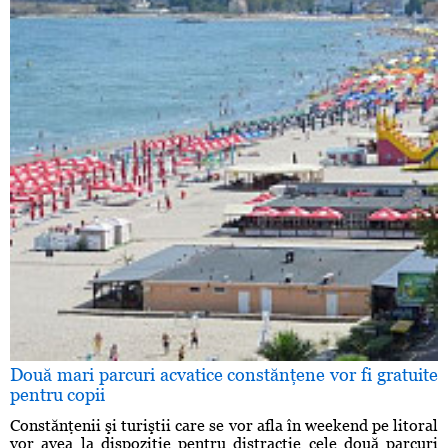
Două mari parcuri acvatice constănţene vor fi gratuite
pentru copii
Constănţenii şi turiştii care se vor afla în weekend pe litoral
vor avea la dispoziţie pentru distracţie cele două parcuri