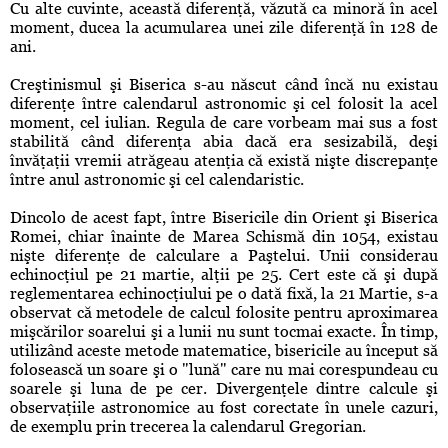
Cu alte cuvinte, această diferenţă, văzută ca minoră în acel
moment, ducea la acumularea unei zile diferenţă în 128 de
ani.
Creştinismul şi Biserica s-au născut când încă nu existau
diferenţe între calendarul astronomic şi cel folosit la acel
moment, cel iulian. Regula de care vorbeam mai sus a fost
stabilită când diferenţa abia dacă era sesizabilă, deşi
învăţaţii vremii atrăgeau atenţia că există nişte discrepanţe
între anul astronomic şi cel calendaristic.
Dincolo de acest fapt, între Bisericile din Orient şi Biserica
Romei, chiar înainte de Marea Schismă din 1054, existau
nişte diferenţe de calculare a Paştelui. Unii considerau
echinocţiul pe 21 martie, alţii pe 25. Cert este că şi după
reglementarea echinocţiului pe o dată fixă, la 21 Martie, s-a
observat că metodele de calcul folosite pentru aproximarea
mişcărilor soarelui şi a lunii nu sunt tocmai exacte. În timp,
utilizând aceste metode matematice, bisericile au început să
folosească un soare şi o "lună" care nu mai corespundeau cu
soarele şi luna de pe cer. Divergenţele dintre calcule şi
observaţiile astronomice au fost corectate în unele cazuri,
de exemplu prin trecerea la calendarul Gregorian.