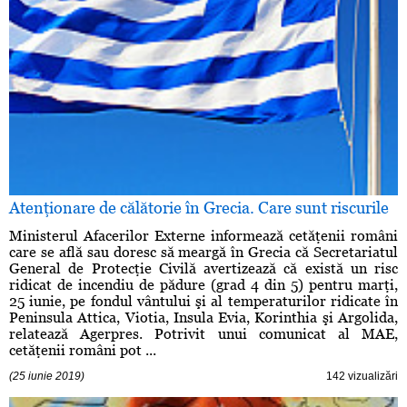
Atenţionare de călătorie în Grecia. Care sunt riscurile
Ministerul Afacerilor Externe informează cetăţenii români
care se află sau doresc să meargă în Grecia că Secretariatul
General de Protecţie Civilă avertizează că există un risc
ridicat de incendiu de pădure (grad 4 din 5) pentru marţi,
25 iunie, pe fondul vântului şi al temperaturilor ridicate în
Peninsula Attica, Viotia, Insula Evia, Korinthia şi Argolida,
relatează Agerpres. Potrivit unui comunicat al MAE,
cetăţenii români pot ...
(25 iunie 2019)
142 vizualizări