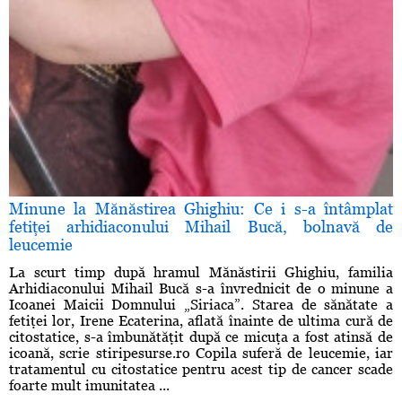
Minune la Mănăstirea Ghighiu: Ce i s-a întâmplat
fetiţei arhidiaconului Mihail Bucă, bolnavă de
leucemie
La scurt timp după hramul Mănăstirii Ghighiu, familia
Arhidiaconului Mihail Bucă s-a învrednicit de o minune a
Icoanei Maicii Domnului „Siriaca”. Starea de sănătate a
fetiţei lor, Irene Ecaterina, aflată înainte de ultima cură de
citostatice, s-a îmbunătăţit după ce micuţa a fost atinsă de
icoană, scrie stiripesurse.ro Copila suferă de leucemie, iar
tratamentul cu citostatice pentru acest tip de cancer scade
foarte mult imunitatea ...