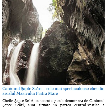
Canionul Şapte Scări – cele mai spectaculoase chei din
arealul Masivului Piatra Mare
Cheile Şapte Scări, cunoscute şi sub denumirea de Canionul
Şapte Scări, sunt situate în partea central-vestică a