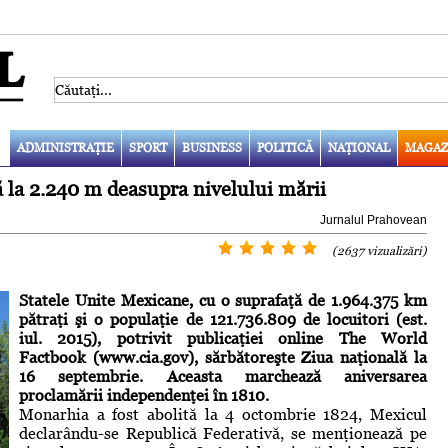
ADMINISTRAŢIE
SPORT
BUSINESS
POLITICĂ
NAŢIONAL
MAGAZ
ă la 2.240 m deasupra nivelului mării
Jurnalul Prahovean
(2637 vizualizări)
Statele Unite Mexicane, cu o suprafaţă de 1.964.375 km
pătraţi şi o populaţie de 121.736.809 de locuitori (est.
iul. 2015), potrivit publicaţiei online The World
Factbook (www.cia.gov), sărbătoreşte Ziua naţională la
16 septembrie. Aceasta marchează aniversarea
proclamării independenţei în 1810.
Monarhia a fost abolită la 4 octombrie 1824, Mexicul
declarându-se Republică Federativă, se menţionează pe