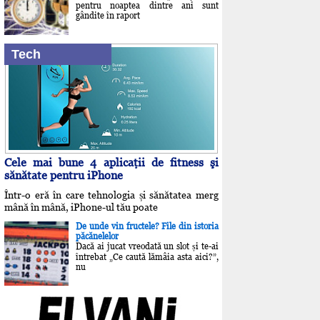
pentru noaptea dintre ani sunt
gândite în raport
Tech
Cele mai bune 4 aplicaţii de fitness şi
sănătate pentru iPhone
Într-o eră în care tehnologia și sănătatea merg
mână în mână, iPhone-ul tău poate
De unde vin fructele? File din istoria
păcănelelor
Dacă ai jucat vreodată un slot și te-ai
întrebat „Ce caută lămâia asta aici?”,
nu