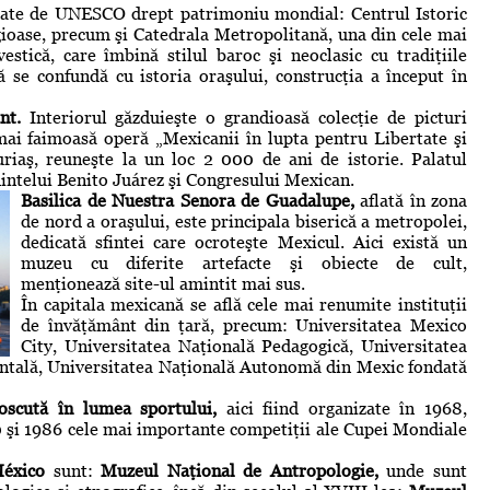
rate de UNESCO drept patrimoniu mondial: Centrul Istoric
ligioase, precum şi Catedrala Metropolitană, una din cele mai
estică, care îmbină stilul baroc şi neoclasic cu tradiţiile
 se confundă cu istoria oraşului, construcţia a început în
nt.
Interiorul găzduieşte o grandioasă colecţie de picturi
mai faimoasă operă „Mexicanii în lupta pentru Libertate şi
riaş, reuneşte la un loc 2 000 de ani de istorie. Palatul
intelui Benito Juárez şi Congresului Mexican.
Basilica de Nuestra Senora de Guadalupe,
aflată în zona
de nord a oraşului, este principala biserică a metropolei,
dedicată sfintei care ocroteşte Mexicul. Aici există un
muzeu cu diferite artefacte şi obiecte de cult,
menţionează site-ul amintit mai sus.
În capitala mexicană se află cele mai renumite instituţii
de învăţământ din ţară, precum: Universitatea Mexico
City, Universitatea Naţională Pedagogică, Universitatea
ntală, Universitatea Naţională Autonomă din Mexic fondată
oscută în lumea sportului,
aici fiind organizate în 1968,
70 şi 1986 cele mai importante competiţii ale Cupei Mondiale
México
sunt:
Muzeul Naţional de Antropologie,
unde sunt