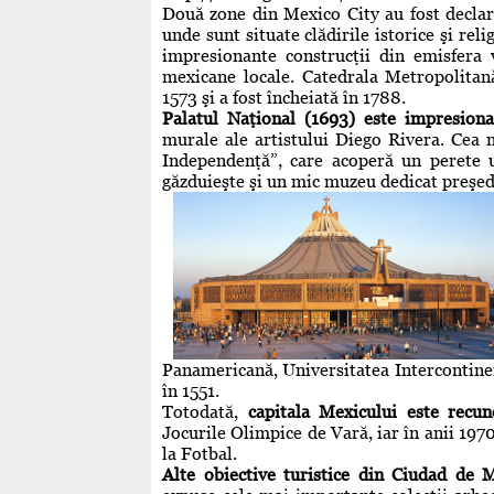
Două zone din Mexico City au fost decla
unde sunt situate clădirile istorice şi re
impresionante construcţii din emisfera v
mexicane locale. Catedrala Metropolitană
1573 şi a fost încheiată în 1788.
Palatul Naţional (1693) este impresiona
murale ale artistului Diego Rivera. Cea 
Independenţă”, care acoperă un perete u
găzduieşte şi un mic muzeu dedicat preşed
Panamericană, Universitatea Intercontine
în 1551.
Totodată,
capitala Mexicului este recun
Jocurile Olimpice de Vară, iar în anii 19
la Fotbal.
Alte obiective turistice din Ciudad de 