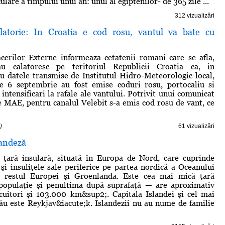
ulare a timpului unui an: unul al egiptenilor- de 365 zile ...
312 vizualizări
latorie: In Croatia e cod rosu, vantul va bate cu
cerilor Externe informeaza cetatenii romani care se afla,
au calatoresc pe teritoriul Republicii Croatia ca, in
u datele transmise de Institutul Hidro-Meteorologic local,
e 6 septembrie au fost emise coduri rosu, portocaliu si
intensificari la rafale ale vantului. Potrivit unui comunicat
e MAE, pentru canalul Velebit s-a emis cod rosu de vant, ce
)
61 vizualizări
landeză
o ţară insulară, situată în Europa de Nord, care cuprinde
 şi insuliţele sale periferice pe partea nordică a Oceanului
re restul Europei şi Groenlanda. Este cea mai mică ţară
populaţie şi penultima după suprafaţă — are aproximativ
cuitori şi 103.000 km&sup2;. Capitala Islandei şi cel mai
ău este Reykjav&iacute;k. Islandezii nu au nume de familie