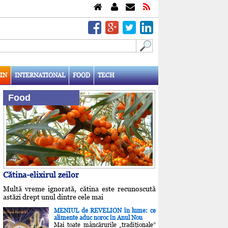
IN
INTERNATIONAL
FOOD
TECH
Food
Cătina-elixirul zeilor
Multă vreme ignorată, cătina este recunoscută
astăzi drept unul dintre cele mai
MENIUL de REVELION în lume: ce
alimente aduc noroc în Anul Nou
Mai toate mâncărurile „tradiţionale”