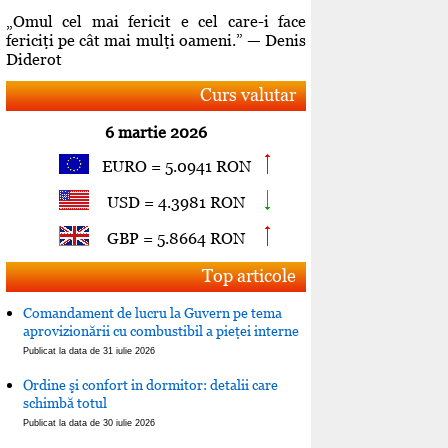
„Omul cel mai fericit e cel care-i face
fericiţi pe cât mai mulţi oameni.” — Denis
Diderot
Curs valutar
6 martie 2026
EURO = 5.0941 RON
USD = 4.3981 RON
GBP = 5.8664 RON
Top articole
Comandament de lucru la Guvern pe tema
aprovizionării cu combustibil a pieţei interne
Publicat la data de 31 iulie 2026
Ordine şi confort in dormitor: detalii care
schimbă totul
Publicat la data de 30 iulie 2026