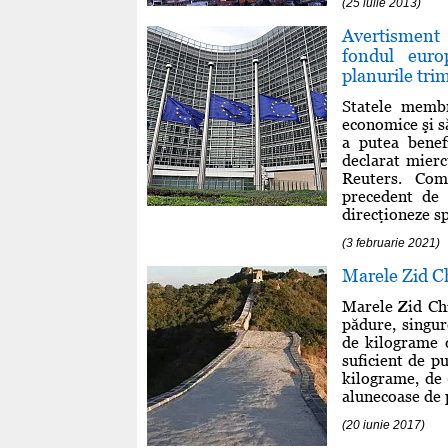
(25 iulie 2013)
Avertisment 
fondul euro
planurile tri
Statele membr
economice şi să
a putea benef
declarat mierc
Reuters. Co
precedent de 
direcţioneze spr
(3 februarie 2021)
Marele Zid Chi
Marele Zid Chi
pădure, singur
de kilograme d
suficient de p
kilograme, de 
alunecoase de 
(20 iunie 2017)