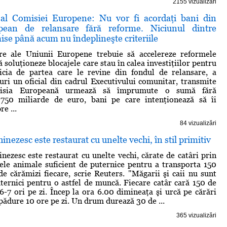
2155 vizualizări
al Comisiei Europene: Nu vor fi acordaţi bani din
pean de relansare fără reforme. Niciunul dintre
mise până acum nu îndeplineşte criteriile
e ale Uniunii Europene trebuie să accelereze reformele
 soluţioneze blocajele care stau în calea investiţiilor pentru
icia de partea care le revine din fondul de relansare, a
uri un oficial din cadrul Executivului comunitar, transmite
misia Europeană urmează să împrumute o sumă fără
750 miliarde de euro, bani pe care intenţionează să îi
e ...
84 vizualizări
nezesc este restaurat cu unelte vechi, în stil primitiv
nezesc este restaurat cu unelte vechi, cărate de catâri prin
ele animale suficient de puternice pentru a transporta 150
e cărămizi fiecare, scrie Reuters. "Măgarii şi caii nu sunt
uternici pentru o astfel de muncă. Fiecare catâr cară 150 de
6-7 ori pe zi. Încep la ora 6.00 dimineaţa şi urcă pe cărări
pădure 10 ore pe zi. Un drum durează 30 de ...
365 vizualizări