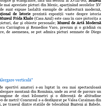
logice şi etnografice, încă din secolul al XVIII-lea;
Muzeul
le mai apreciate picturi din Mexic, aparţinând secolelor XV
e sunt expuse laolaltă exemple de arhitectură modernă,
ţional de Istorie
prezintă expoziţii vaste despre istoria
Muzeul Frida Khalo
(Casa Azul) este casa în care pictoriţa a
picturi, dar şi obiecte personale;
Muzeul de Artă Modernă
nora Carrington şi Remedios Varo, precum şi o grădină cu
care, de asemenea, se pot admira picturi semnate de Diego
lergare verticală"
e sportivi amatori s-au luptat în cea mai spectaculoasă
 alergare montană din România, unde au avut de parcurs un
ungime de cinci kilometri şi o diferenţă de altitudine
00 de metri! Concursul s-a desfăşurat pe Valea Caraiman din
, pe traseul dintre staţiile de telecabină Buşteni şi Babele.