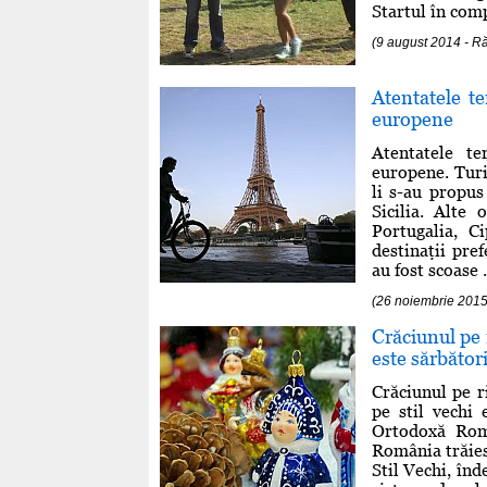
Startul în comp
(9 august 2014 - 
Atentatele t
europene
Atentatele t
europene. Turi
li s-au propus
Sicilia. Alte 
Portugalia, C
destinaţii pre
au fost scoase .
(26 noiembrie 2015
Crăciunul pe 
este sărbători
Crăciunul pe r
pe stil vechi 
Ortodoxă Rom
România trăies
Stil Vechi, înd