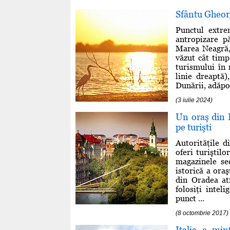
Sfântu Gheor
Punctul extr
antropizare p
Marea Neagră, 
văzut cât timp
turismului în 
linie dreaptă
Dunării, adăpos
(3 iulie 2024)
Un oraş din 
pe turişti
Autorităţile d
oferi turiştilo
magazinele se
istorică a oraş
din Oradea at
folosiţi intel
punct ...
(8 octombrie 2017)
Italia a min