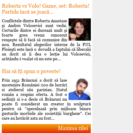
Roberta vs Volo! Game, set: Roberta!
Partida încă se joacă...
Conflictele dintre Roberta Anastase
şi Andrei Volosevici sunt vechi.
Certurile dintre ei durează mult şi
foarte greu vreun cunoscut
reuşeşte să îi facă să comunice din
nou. Rezultatul alegerilor interne de la PNL
Ploieşti este încă o dovadă a faptului că liberalii
au dorit să îi dea o lecţie lui Volosevici,
arâtându-i voalat că nu este pe...
Hai să îţi spun o poveste!
Prin 1951 Brâncusi a dorit să lase
mostenire României 200 de lucrări
si atelierul său parizian. Statul
român a respins oferta. A fost o
sedinţă si s-a decis că Brâncusi nu
poate fi considerat un creator în sculptură
pentru că "speculează prin mijloace bizare
gusturile morbide ale societăţii burgheze". Cei
care au hotărât asta au fost...
Maxima zilei