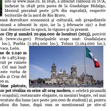
site-ul www.mae.ro. În 1846, a izbucnit războiul cu SUA,
încheiat în 1848 prin pacea de la Guadalupe Hidalgo,
Mexicul pierzând peste 52% din suprafaţă, respectiv
teritoriile de la nord de Rio Bravo.
nsă dezvoltare economică şi culturală, sub preşedintele
xicană a izbucnit în 1910, iar la 5 februarie 1917 a fost
 mai democratice în epocă, în vigoare şi în prezent.
co City şi numără 20.999.000 de locuitori (2015),
potrivit
k (www.cia.gov). Principalele oraşe sunt: Guadalajara
loc.), Puebla (2.984.000 loc.), Toluca (2.164.000 loc.),
vaca, León.
ime de 2.240 m
ă de 1.485 kmp.
ruit pe ruinele
. Cel mai înalt
 este vorba de
ila şi Cruz del
900 m.
 bine păstrate,
o pot rivaliza cu orice alt oraş modern
, o celebră piramidă
e oraşului), restaurante elegante, cu meniuri bogate, cel mai
ersitate din lume (are peste 500.000 de studenţi) şi, pentru
stadion din lume, după cum se menţionează pe site-ul