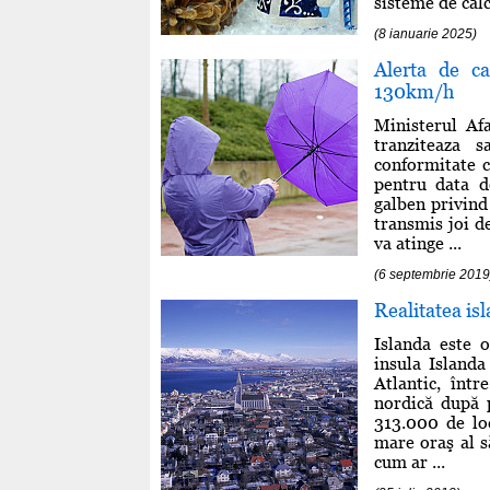
sisteme de calc
(8 ianuarie 2025)
Alerta de ca
130km/h
Ministerul Afa
tranziteaza s
conformitate c
pentru data d
galben privind 
transmis joi d
va atinge ...
(6 septembrie 2019
Realitatea is
Islanda este 
insula Islanda
Atlantic, înt
nordică după 
313.000 de lo
mare oraş al s
cum ar ...