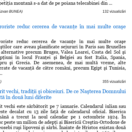
etiţia montană s-a dat de pe poiana telecabinei din ...
Răzvan BUNEA)
132 vizualizări
eroriste reduc cererea de vacanţe în mai multe oraşe
eroriste reduc cererea de vacanţe în mai multe oraşe
ştilor care aveau planificate sejururi în Paris sau Bruxelles
 alternative precum Bruges, Valea Loarei, Costa del Sol şi
opţiuni în locul Franţei şi Belgiei au fost Italia, Spania,
ipru şi Grecia. De asemenea, de mai multă vreme, alte
ferate de vacanţă de către români, precum Egipt şi Tunisia,
..
)
355 vizualizări
rit vechi, tradiţii şi obiceiuri. De ce Naşterea Domnului
tă în două luni diferite
it vechi este sărbătorit pe 7 ianuarie. Calendarul iulian sau
este decalat cu 13 zile faţă de calendarul oficial. Biserica
ână a trecut la noul calendar pe 1 octombrie 1924. În
c peste un milion de adepţi ai Bisericii Creştin-Ortodoxe de
eosebi ruşi lipoveni şi sârbi. Înainte de Hristos existau două