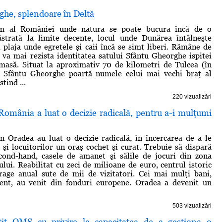
ghe, splendoare în Deltă
em al României unde natura se poate bucura încă de o
ăstrată la limite decente, locul unde Dunărea întâlneşte
plaja unde egretele şi caii încă se simt liberi. Rămâne de
 va mai rezista identitatea satului Sfântu Gheorghe ispitei
masă. Situat la aproximativ 70 de kilometri de Tulcea (în
), Sfântu Gheorghe poartă numele celui mai vechi braţ al
tind ...
220 vizualizări
România a luat o decizie radicală, pentru a-i mulţumi
in Oradea au luat o decizie radicală, în încercarea de a le
r şi locuitorilor un oraş cochet şi curat. Trebuie să dispară
cond-hand, casele de amanet şi sălile de jocuri din zona
ului. Reabilitat cu zeci de milioane de euro, centrul istoric
rage anual sute de mii de vizitatori. Cei mai mulţi bani,
igent, au venit din fonduri europene. Oradea a devenit un
503 vizualizări
ţit OMS cu privire la capacitatea de a gestiona o