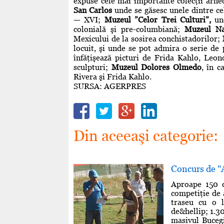
expuse cele mai importante colecţii arheo
San Carlos
unde se găsesc unele dintre ce
— XVI;
Muzeul ”Celor Trei Culturi”,
und
colonială şi pre-columbiană;
Muzeul Na
Mexicului de la sosirea conchistadorilor;
locuit, şi unde se pot admira o serie de 
înfăţişează picturi de Frida Kahlo, Leo
sculpturi;
Muzeul Dolores Olmedo
, în 
Rivera şi Frida Kahlo.
SURSA: AGERPRES
Din aceeaşi categorie:
Concurs de "A
Aproape 150 d
competiţie de
traseu cu o l
de&hellip; 1.3
masivul Bucegi