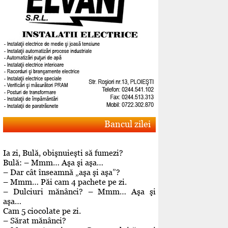
Bancul zilei
Ia zi, Bulă, obişnuieşti să fumezi?
Bulă: – Mmm… Aşa şi aşa…
– Dar cât înseamnă „aşa şi aşa”?
– Mmm… Păi cam 4 pachete pe zi.
– Dulciuri mănânci? – Mmm… Aşa şi
aşa…
Cam 5 ciocolate pe zi.
– Sărat mănânci?