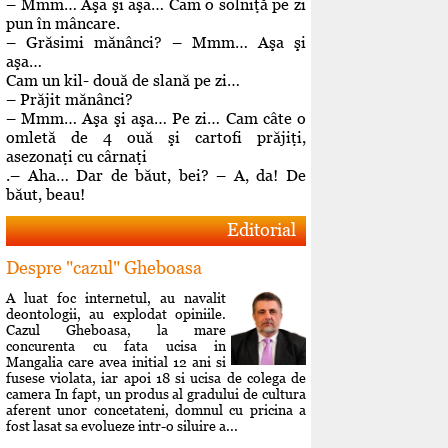
– Mmm… Aşa şi aşa… Cam o solniţă pe zi
pun în mâncare.
– Grăsimi mănânci? – Mmm… Aşa şi
aşa…
Cam un kil- două de slană pe zi…
– Prăjit mănânci?
– Mmm… Aşa şi aşa… Pe zi… Cam câte o
omletă de 4 ouă şi cartofi prăjiţi,
asezonaţi cu cârnaţi
.– Aha… Dar de băut, bei? – A, da! De
băut, beau!
Editorial
Despre "cazul" Gheboasa
A luat foc internetul, au navalit
deontologii, au explodat opiniile.
Cazul Gheboasa, la mare
concurenta cu fata ucisa in
Mangalia care avea initial 12 ani si
fusese violata, iar apoi 18 si ucisa de colega de
camera In fapt, un produs al gradului de cultura
aferent unor concetateni, domnul cu pricina a
fost lasat sa evolueze intr-o siluire a...