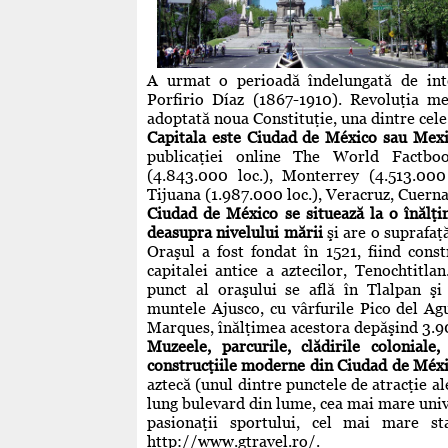
A urmat o perioadă îndelungată de inte
Porfirio Díaz (1867-1910). Revoluţia me
adoptată noua Constituţie, una dintre cele
Capitala este Ciudad de México sau Mexi
publicaţiei online The World Factboo
(4.843.000 loc.), Monterrey (4.513.000 
Tijuana (1.987.000 loc.), Veracruz, Cuer
na
Ciudad de México se situează la o înălţ
deasupra nivelului mării
şi are o suprafaţ
Oraşul a fost fondat în 1521, fiind const
capitalei antice a aztecilor, Tenochtitlan
punct al oraşului se află în Tlalpan şi
muntele Ajusco, cu vârfurile Pico del Agu
Marques, înălţimea acestora depăşind 3.
Muzeele, parcurile, clădirile coloniale,
construcţiile moderne din Ciudad de Méxic
aztecă (unul dintre punctele de atracţie al
lung bulevard din lume, cea mai mare univ
pasionaţii sportului, cel mai mare 
http://www.gtravel.ro/.