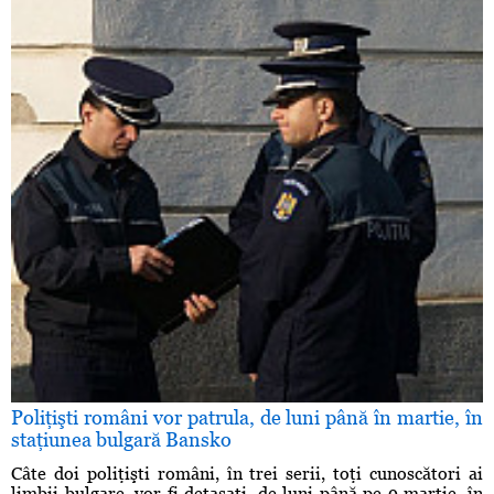
Poliţişti români vor patrula, de luni până în martie, în
staţiunea bulgară Bansko
Câte doi poliţişti români, în trei serii, toţi cunoscători ai
limbii bulgare, vor fi detaşaţi, de luni până pe 9 martie, în