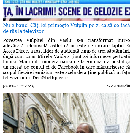
Nu e banc! Câţi lei primeşte Vulpiţa pe zi ca să se facă
de râs la televizor
Povestea Vulpiţei din Vaslui s-a transformat într-o
adevărată telenovelă, astfel că nu este de mirare faptul că
Acces Direct a fost lider de audienţă timp de trei săptămâni,
după cum chiar Mirela Vaida a ţinut să informeze pe toată
lumea. Mai mult, moderatoarea de la Antena 1 a postat şi
un mesaj pe contul ei de Facebook în care mărturiseşte că
scopul fiecărei emisiuni este acela de a ţine publicul în faţa
televizorului. Deci&hellip;cere ...
(20 februarie 2020)
622 vizualizări