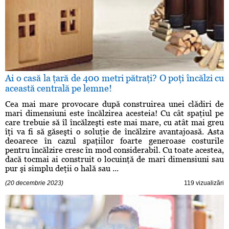
Ai o casă la ţară de 400 metri pătraţi? O poţi încălzi cu
această centrală pe lemne!
Cea mai mare provocare după construirea unei clădiri de
mari dimensiuni este încălzirea acesteia! Cu cât spaţiul pe
care trebuie să îl încălzeşti este mai mare, cu atât mai greu
îţi va fi să găseşti o soluţie de încălzire avantajoasă. Asta
deoarece în cazul spaţiilor foarte generoase costurile
pentru încălzire cresc în mod considerabil. Cu toate acestea,
dacă tocmai ai construit o locuinţă de mari dimensiuni sau
pur şi simplu deţii o hală sau ...
(20 decembrie 2023)
119 vizualizări