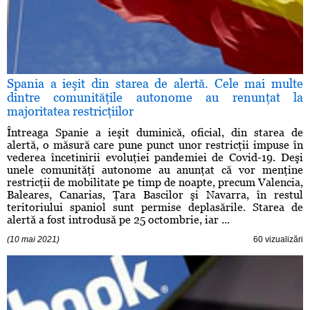
Spania a ieşit din starea de alertă. Cele mai multe
dintre comunităţile autonome au renunţat la
majoritatea restricţiilor
Întreaga Spanie a ieşit duminică, oficial, din starea de
alertă, o măsură care pune punct unor restricţii impuse în
vederea încetinirii evoluţiei pandemiei de Covid-19. Deşi
unele comunităţi autonome au anunţat că vor menţine
restricţii de mobilitate pe timp de noapte, precum Valencia,
Baleares, Canarias, Ţara Bascilor şi Navarra, în restul
teritoriului spaniol sunt permise deplasările. Starea de
alertă a fost introdusă pe 25 octombrie, iar ...
(10 mai 2021)
60 vizualizări