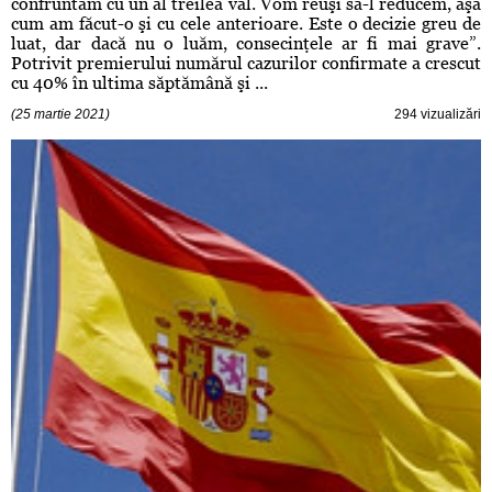
confruntăm cu un al treilea val. Vom reuşi să-l reducem, aşa
cum am făcut-o şi cu cele anterioare. Este o decizie greu de
luat, dar dacă nu o luăm, consecinţele ar fi mai grave”.
Potrivit premierului numărul cazurilor confirmate a crescut
cu 40% în ultima săptămână şi ...
(25 martie 2021)
294 vizualizări