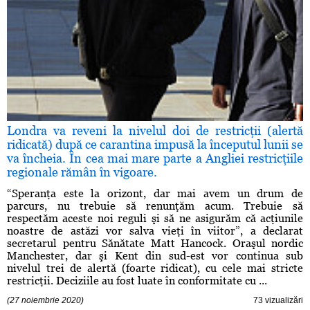
Londra va reveni la nivelul doi de restricţii (alertă
ridicată) după ce carantina impusă la începutul lunii se
va încheia. În cea mai mare parte a Angliei restricţiile
regionale rămân în vigoare.
“Speranţa este la orizont, dar mai avem un drum de
parcurs, nu trebuie să renunţăm acum. Trebuie să
respectăm aceste noi reguli şi să ne asigurăm că acţiunile
noastre de astăzi vor salva vieţi în viitor”, a declarat
secretarul pentru Sănătate Matt Hancock. Oraşul nordic
Manchester, dar şi Kent din sud-est vor continua sub
nivelul trei de alertă (foarte ridicat), cu cele mai stricte
restricţii. Deciziile au fost luate în conformitate cu ...
(27 noiembrie 2020)
73 vizualizări