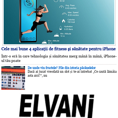
Cele mai bune 4 aplicaţii de fitness şi sănătate pentru iPhone
Într-o eră în care tehnologia și sănătatea merg mână în mână, iPhone-
ul tău poate
De unde vin fructele? File din istoria păcănelelor
Dacă ai jucat vreodată un slot și te-ai întrebat „Ce caută lămâia
asta aici?”, nu