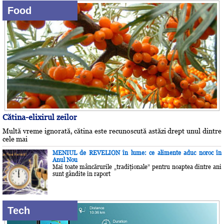
Food
Cătina-elixirul zeilor
Multă vreme ignorată, cătina este recunoscută astăzi drept unul dintre
cele mai
MENIUL de REVELION în lume: ce alimente aduc noroc în
Anul Nou
Mai toate mâncărurile „tradiţionale” pentru noaptea dintre ani
sunt gândite în raport
Tech