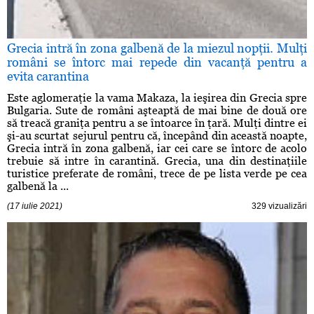
Grecia intră în zona galbenă de la miezul nopţii. Mulţi
români se întorc mai repede din vacanţă pentru a
evita carantina
Este aglomeraţie la vama Makaza, la ieşirea din Grecia spre
Bulgaria. Sute de români aşteaptă de mai bine de două ore
să treacă graniţa pentru a se întoarce în ţară. Mulţi dintre ei
şi-au scurtat sejurul pentru că, începând din această noapte,
Grecia intră în zona galbenă, iar cei care se întorc de acolo
trebuie să intre în carantină. Grecia, una din destinaţiile
turistice preferate de români, trece de pe lista verde pe cea
galbenă la ...
(17 iulie 2021)
329 vizualizări