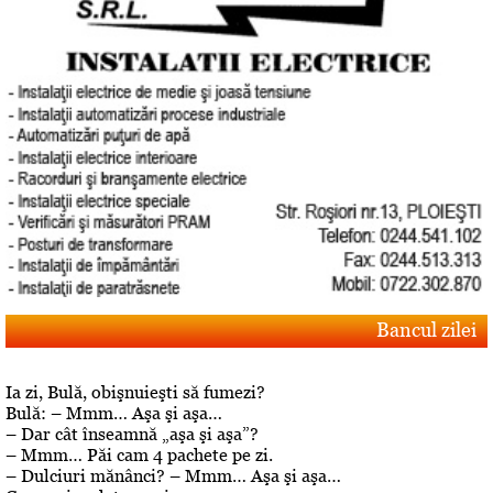
Bancul zilei
Ia zi, Bulă, obişnuieşti să fumezi?
Bulă: – Mmm… Aşa şi aşa…
– Dar cât înseamnă „aşa şi aşa”?
– Mmm… Păi cam 4 pachete pe zi.
– Dulciuri mănânci? – Mmm… Aşa şi aşa…