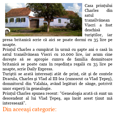
Casa prinţului
Charles din
satul
transilvănean
Viscri a fost
deschisă
turiştilor, iar
presa britanică scrie că aici se poate dormi cu 35 lire pe
noapte.
Prinţul Charles a cumpărat în urmă cu şapte ani o casă în
satul transilvănean Viscri cu 10.000 lire, iar acum cine
doreşte să se apropie cumva de familia domnitoare
britanică se poate caza în reşedinţa regală cu 35 lire pe
noapte, scrie Daily Express.
Turiştii se arată interesaţi atât de prinţ, cât şi de contele
Dracula, Charles şi Vlad al III-lea (cunoscut ca Vlad Ţepeş),
domnitorul din Valahia, având legături de sânge, potrivit
unor experţi în genealogie.
Prinţul Charles spunea recent: "Genealogia arată că sunt un
descendent al lui Vlad Ţepeş, aşa încât acest ţinut mă
interesează".
Din aceeaşi categorie: