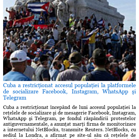
Cuba a restricţionat accesul populaţiei la platformele
de socializare Facebook, Instagram, WhatsApp şi
Telegram
Cuba a restricţionat începând de luni accesul populaţiei la
reţelele de socializare şi de mesagerie Facebook, Instagram,
WhatsApp şi Telegram, pe fondul răspândirii protestelor
antiguvernamentale, a anunţat marţi firma de monitorizare
a internetului NetBlocks, transmite Reuters. NetBlocks, cu
sediul la Londra, a afirmat pe site-ul său că reţelele de