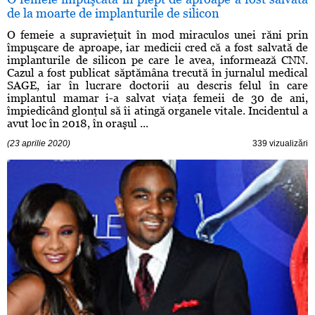
de la moarte de implanturile de silicon
O femeie a supravieţuit în mod miraculos unei răni prin
împuşcare de aproape, iar medicii cred că a fost salvată de
implanturile de silicon pe care le avea, informează CNN.
Cazul a fost publicat săptămâna trecută în jurnalul medical
SAGE, iar în lucrare doctorii au descris felul în care
implantul mamar i-a salvat viaţa femeii de 30 de ani,
împiedicând glonţul să îi atingă organele vitale. Incidentul a
avut loc în 2018, în oraşul ...
(23 aprilie 2020)
339 vizualizări