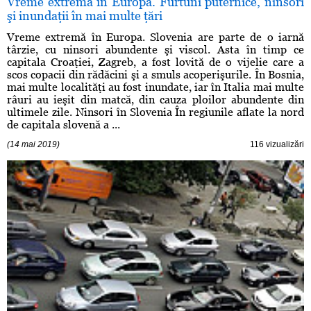
Vreme extremă în Europa. Furtuni puternice, ninsori
şi inundaţii în mai multe ţări
Vreme extremă în Europa. Slovenia are parte de o iarnă
târzie, cu ninsori abundente şi viscol. Asta în timp ce
capitala Croaţiei, Zagreb, a fost lovită de o vijelie care a
scos copacii din rădăcini şi a smuls acoperişurile. În Bosnia,
mai multe localităţi au fost inundate, iar în Italia mai multe
râuri au ieşit din matcă, din cauza ploilor abundente din
ultimele zile. Ninsori în Slovenia În regiunile aflate la nord
de capitala slovenă a ...
(14 mai 2019)
116 vizualizări