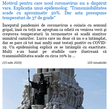
Motivul pentru care noul coronavirus nu a dispărut
vara. Explicaţia unui epidemolog: "Transmisibilitatea
scade cu aproximativ 20%. Dar asta presupune
temperaturi de 37 de grade"
Începutul pandemiei de coronavirus a coincis cu sezonul
gripal, însă cu toţii ne aşteptam ca odată cu venirea verii şi
creşterea temperaturii în termometre să scadă simţitor
numărul cazurilor. Lucru care nu doar că nu s-a întâmplat,
dar se pare că tot mai mulţi sunt testaţi pozitiv cu COVID-
19. Un epidemiolog explică ce se întâmplă cu exactitate.
Mulţi s-au bazat pe studiile care ilustrează că
transmisibilitatea scade cu circa 20% în ...
(15 iulie 2020)
103 vizualizări