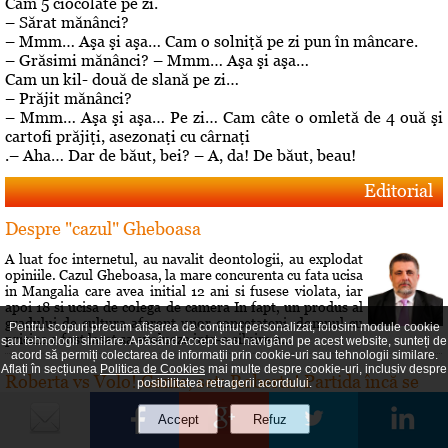
Cam 5 ciocolate pe zi.
– Sărat mănânci?
– Mmm… Aşa şi aşa… Cam o solniţă pe zi pun în mâncare.
– Grăsimi mănânci? – Mmm… Aşa şi aşa…
Cam un kil- două de slană pe zi…
– Prăjit mănânci?
– Mmm… Aşa şi aşa… Pe zi… Cam câte o omletă de 4 ouă şi
cartofi prăjiţi, asezonaţi cu cârnaţi
.– Aha… Dar de băut, bei? – A, da! De băut, beau!
Editorial
Despre "cazul" Gheboasa
A luat foc internetul, au navalit deontologii, au explodat
opiniile. Cazul Gheboasa, la mare concurenta cu fata ucisa
in Mangalia care avea initial 12 ani si fusese violata, iar
apoi 18 si ucisa de colega de camera In fapt, un produs al
gradului de cultura aferent unor concetateni, domnul cu
Pentru scopuri precum afișarea de conținut personalizat, folosim module cookie
pricina a fost lasat sa evolueze intr-o siluire a...
sau tehnologii similare. Apăsând Accept sau navigând pe acest website, sunteți de
acord să permiți colectarea de informații prin cookie-uri sau tehnologii similare.
Aflați în secțiunea
Politica de Cookies
mai multe despre cookie-uri, inclusiv despre
Roberta vs Volo! Game, set: Roberta! Partida încă se
posibilitatea retragerii acordului.
joacă...
Conflictele dintre Roberta Anastase şi Andrei Volosevici
sunt vechi. Certurile dintre ei durează mult şi foarte greu