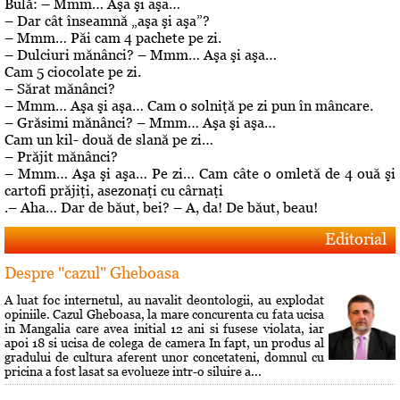
Bulă: – Mmm… Aşa şi aşa…
– Dar cât înseamnă „aşa şi aşa”?
– Mmm… Păi cam 4 pachete pe zi.
– Dulciuri mănânci? – Mmm… Aşa şi aşa…
Cam 5 ciocolate pe zi.
– Sărat mănânci?
– Mmm… Aşa şi aşa… Cam o solniţă pe zi pun în mâncare.
– Grăsimi mănânci? – Mmm… Aşa şi aşa…
Cam un kil- două de slană pe zi…
– Prăjit mănânci?
– Mmm… Aşa şi aşa… Pe zi… Cam câte o omletă de 4 ouă şi
cartofi prăjiţi, asezonaţi cu cârnaţi
.– Aha… Dar de băut, bei? – A, da! De băut, beau!
Editorial
Despre "cazul" Gheboasa
A luat foc internetul, au navalit deontologii, au explodat
opiniile. Cazul Gheboasa, la mare concurenta cu fata ucisa
in Mangalia care avea initial 12 ani si fusese violata, iar
apoi 18 si ucisa de colega de camera In fapt, un produs al
gradului de cultura aferent unor concetateni, domnul cu
pricina a fost lasat sa evolueze intr-o siluire a...