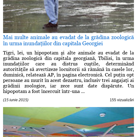
Mai multe animale au evadat de la grădina zoologică
în urma inundaţiilor din capitala Georgiei
Tigri, lei, un hipopotam şi alte animale au evadat de la
grădina zoologică din capitala georgiană, Tbilisi, în urma
inundaţiilor care au distrus cuştile, determinând
autorităţile să avertizeze locuitorii să rămână în casele lor,
duminică, relatează AP, în pagina electronică. Cel puţin opt
persoane au murit în acest dezastru, inclusiv trei angajaţi ai
grădinii zoologice, iar zece sunt date dispărute. Un
hipopotam a fost încercuit într-una ...
(15 iunie 2015)
155 vizualizări