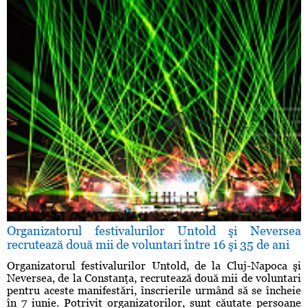
Organizatorul festivalurilor Untold şi Neversea
recrutează două mii de voluntari între 16 şi 35 de ani
Organizatorul festivalurilor Untold, de la Cluj-Napoca şi
Neversea, de la Constanţa, recrutează două mii de voluntari
pentru aceste manifestări, înscrierile urmând să se încheie
în 7 iunie. Potrivit organizatorilor, sunt căutate persoane