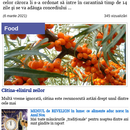
celor cărora li s-a ordonat să intre în carantină timp de 14
zile şi se va adăuga concediului ...
(6 martie 2021)
345 vizualizări
Food
Cătina-elixirul zeilor
Multă vreme ignorată, cătina este recunoscută astăzi drept unul dintre
cele mai
MENIUL de REVELION în lume: ce alimente aduc noroc în
Anul Nou
Mai toate mâncărurile „tradiţionale” pentru noaptea dintre ani
sunt gândite în raport