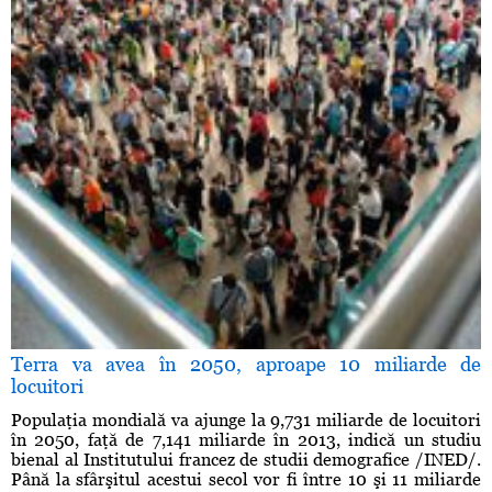
Terra va avea în 2050, aproape 10 miliarde de
locuitori
Populaţia mondială va ajunge la 9,731 miliarde de locuitori
în 2050, faţă de 7,141 miliarde în 2013, indică un studiu
bienal al Institutului francez de studii demografice /INED/.
Până la sfârşitul acestui secol vor fi între 10 şi 11 miliarde