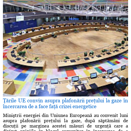
Ţările UE convin asupra plafonării preţului la gaze în
încercarea de a face faţă crizei energetice
Miniştrii energiei din Uniunea Europeană au convenit luni
asupra plafonării preţului la gaze, după săptămâni de
discuţii pe marginea acestei măsuri de urgenţă care a