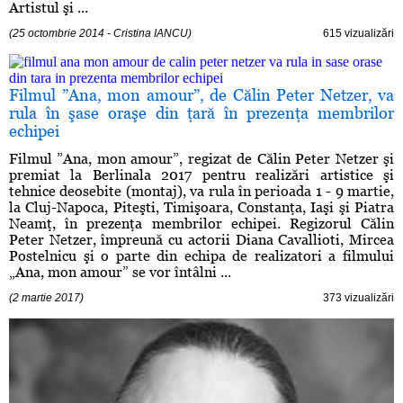
Artistul şi ...
(25 octombrie 2014 - Cristina IANCU)
615 vizualizări
Filmul ”Ana, mon amour”, de Călin Peter Netzer, va
rula în şase oraşe din ţară în prezenţa membrilor
echipei
Filmul ”Ana, mon amour”, regizat de Călin Peter Netzer şi
premiat la Berlinala 2017 pentru realizări artistice şi
tehnice deosebite (montaj), va rula în perioada 1 - 9 martie,
la Cluj-Napoca, Piteşti, Timişoara, Constanţa, Iaşi şi Piatra
Neamţ, în prezenţa membrilor echipei. Regizorul Călin
Peter Netzer, împreună cu actorii Diana Cavallioti, Mircea
Postelnicu şi o parte din echipa de realizatori a filmului
„Ana, mon amour” se vor întâlni ...
(2 martie 2017)
373 vizualizări