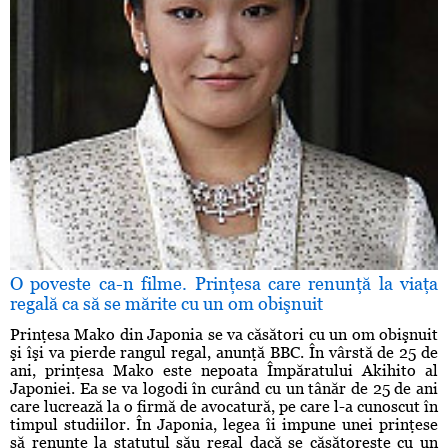
O poveste ca-n filme. Prinţesa care renunţă la viaţa
regală ca să se mărite cu un om obişnuit
Prinţesa Mako din Japonia se va căsători cu un om obişnuit
şi îşi va pierde rangul regal, anunţă BBC. În vârstă de 25 de
ani, prinţesa Mako este nepoata Împăratului Akihito al
Japoniei. Ea se va logodi în curând cu un tânăr de 25 de ani
care lucrează la o firmă de avocatură, pe care l-a cunoscut în
timpul studiilor. În Japonia, legea îi impune unei prinţese
să renunţe la statutul său regal dacă se căsătoreşte cu un