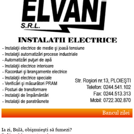
Bancul zilei
Ia zi, Bulă, obişnuieşti să fumezi?