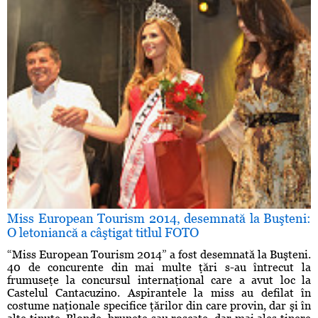
Miss European Tourism 2014, desemnată la Buşteni:
O letoniancă a câştigat titlul FOTO
“Miss European Tourism 2014” a fost desemnată la Buşteni.
40 de concurente din mai multe ţări s-au întrecut la
frumuseţe la concursul internaţional care a avut loc la
Castelul Cantacuzino. Aspirantele la miss au defilat în
costume naţionale specifice ţărilor din care provin, dar şi în