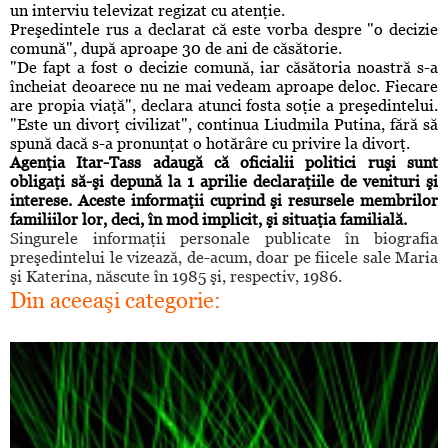
un interviu televizat regizat cu atenţie.
Preşedintele rus a declarat că este vorba despre "o decizie
comună", după aproape 30 de ani de căsătorie.
"De fapt a fost o decizie comună, iar căsătoria noastră s-a
încheiat deoarece nu ne mai vedeam aproape deloc. Fiecare
are propia viaţă", declara atunci fosta soţie a preşedintelui.
"Este un divorţ civilizat", continua Liudmila Putina, fără să
spună dacă s-a pronunţat o hotărâre cu privire la divorţ.
Agenţia Itar-Tass adaugă că oficialii politici ruşi sunt
obligaţi să-şi depună la 1 aprilie declaraţiile de venituri şi
interese. Aceste informaţii cuprind şi resursele membrilor
familiilor lor, deci, în mod implicit, şi situaţia familială.
Singurele informaţii personale publicate în biografia
preşedintelui le vizează, de-acum, doar pe fiicele sale Maria
şi Katerina, născute în 1985 şi, respectiv, 1986.
Din aceeaşi categorie: