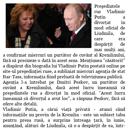
Preşedintele
rus Vladimir
Putin a
divorţat în
mod oficial de
Liudmila, de
care era
despărţit de
mai mulţi ani,
a confirmat miercuri un purtător de cuvânt al Kremlinului,
fără să precizeze o dată în acest sens. Menţiunea "căsătorit"
a dispărut din biografia lui Vladimir Putin postată online pe
site-ul preşedinţiei ruse, a subliniat miercuri agenţia de stat
Itar-Tass, informaţia fiind preluată de televiziunea publică.
Agenţia l-a întrebat pe Dmitri Peskov, un purtător de
cuvânt a Kremlinului, dacă acest lucru înseamnă că
preşedintele rus a divorţat în mod oficial. "Acest lucru
înseamnă că divorţul a avut loc", a răspuns Peskov, fără să
ofere alte detalii.
Vladimir Putin, a cărui viaţă privată - atunci când
informaţiile nu provin de la Kremlin - este un subiect tabu
pentru presa rusă, a surprins întreaga ţară, în iunie,
anunţând, alături de Liudmila, că s-a despărţit de ea, într-