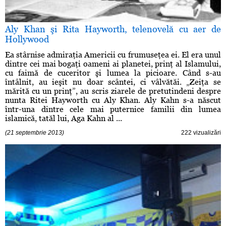
Aly Khan şi Rita Hayworth, telenovelă cu aer de
Hollywood
Ea stârnise admiraţia Americii cu frumuseţea ei. El era unul
dintre cei mai bogaţi oameni ai planetei, prinţ al Islamului,
cu faimă de cuceritor şi lumea la picioare. Când s-au
întâlnit, au ieşit nu doar scântei, ci vâlvătăi. „Zeiţa se
mărită cu un prinţ”, au scris ziarele de pretutindeni despre
nunta Ritei Hayworth cu Aly Khan. Aly Kahn s-a născut
într-una dintre cele mai puternice familii din lumea
islamică, tatăl lui, Aga Kahn al ...
(21 septembrie 2013)
222 vizualizări