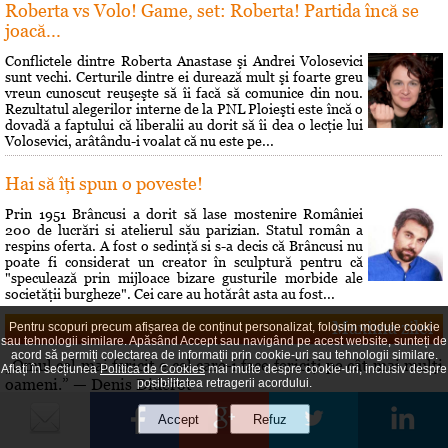
Roberta vs Volo! Game, set: Roberta! Partida încă se
joacă...
Conflictele dintre Roberta Anastase şi Andrei Volosevici
sunt vechi. Certurile dintre ei durează mult şi foarte greu
vreun cunoscut reuşeşte să îi facă să comunice din nou.
Rezultatul alegerilor interne de la PNL Ploieşti este încă o
dovadă a faptului că liberalii au dorit să îi dea o lecţie lui
Volosevici, arâtându-i voalat că nu este pe...
Hai să îţi spun o poveste!
Prin 1951 Brâncusi a dorit să lase mostenire României
200 de lucrări si atelierul său parizian. Statul român a
respins oferta. A fost o sedinţă si s-a decis că Brâncusi nu
poate fi considerat un creator în sculptură pentru că
"speculează prin mijloace bizare gusturile morbide ale
societăţii burgheze". Cei care au hotărât asta au fost...
Maxima zilei
Pentru scopuri precum afișarea de conținut personalizat, folosim module cookie
sau tehnologii similare. Apăsând Accept sau navigând pe acest website, sunteți de
acord să permiți colectarea de informații prin cookie-uri sau tehnologii similare.
„Omul cel mai fericit e cel care-i face fericiţi pe cât mai mulţi
Aflați în secțiunea
Politica de Cookies
mai multe despre cookie-uri, inclusiv despre
oameni.” — Denis Diderot
posibilitatea retragerii acordului.
Curs valutar