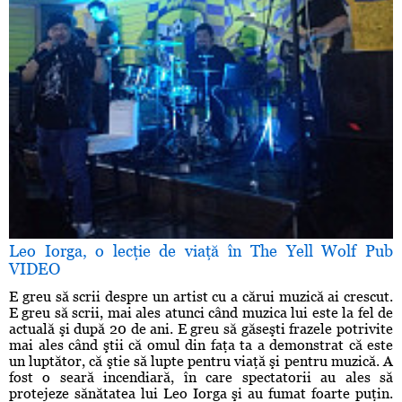
Leo Iorga, o lecţie de viaţă în The Yell Wolf Pub
VIDEO
E greu să scrii despre un artist cu a cărui muzică ai crescut.
E greu să scrii, mai ales atunci când muzica lui este la fel de
actuală şi după 20 de ani. E greu să găseşti frazele potrivite
mai ales când ştii că omul din faţa ta a demonstrat că este
un luptător, că ştie să lupte pentru viaţă şi pentru muzică. A
fost o seară incendiară, în care spectatorii au ales să
protejeze sănătatea lui Leo Iorga şi au fumat foarte puţin.