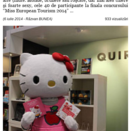
alte ţinute. Blonde, brunete sau roşcate, dar mai ales tinere
şi foarte sexy, cele 40 de participante la finala concursului
“Miss European Tourism 2014” ...
(6 iulie 2014 - Răzvan BUNEA)
933 vizualizări