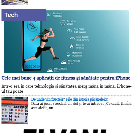
Tech
Cele mai bune 4 aplicaţii de fitness şi sănătate pentru iPhone
Într-o eră în care tehnologia și sănătatea merg mână în mână, iPhone-
ul tău poate
De unde vin fructele? File din istoria păcănelelor
Dacă ai jucat vreodată un slot și te-ai întrebat „Ce caută lămâia
asta aici?”, nu