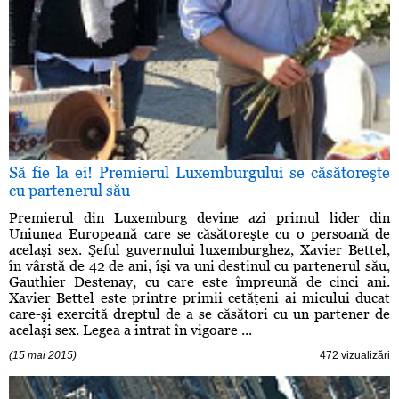
Să fie la ei! Premierul Luxemburgului se căsătoreşte
cu partenerul său
Premierul din Luxemburg devine azi primul lider din
Uniunea Europeană care se căsătoreşte cu o persoană de
acelaşi sex. Şeful guvernului luxemburghez, Xavier Bettel,
în vârstă de 42 de ani, îşi va uni destinul cu partenerul său,
Gauthier Destenay, cu care este împreună de cinci ani.
Xavier Bettel este printre primii cetăţeni ai micului ducat
care-şi exercită dreptul de a se căsători cu un partener de
acelaşi sex. Legea a intrat în vigoare ...
(15 mai 2015)
472 vizualizări