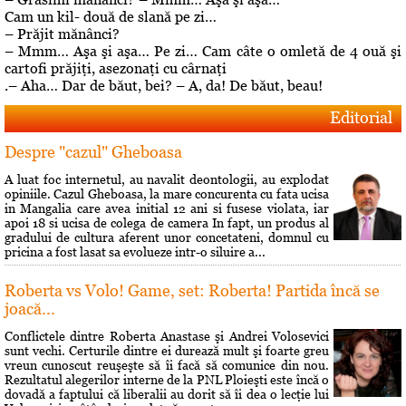
Cam un kil- două de slană pe zi…
– Prăjit mănânci?
– Mmm… Aşa şi aşa… Pe zi… Cam câte o omletă de 4 ouă şi
cartofi prăjiţi, asezonaţi cu cârnaţi
.– Aha… Dar de băut, bei? – A, da! De băut, beau!
Editorial
Despre "cazul" Gheboasa
A luat foc internetul, au navalit deontologii, au explodat
opiniile. Cazul Gheboasa, la mare concurenta cu fata ucisa
in Mangalia care avea initial 12 ani si fusese violata, iar
apoi 18 si ucisa de colega de camera In fapt, un produs al
gradului de cultura aferent unor concetateni, domnul cu
pricina a fost lasat sa evolueze intr-o siluire a...
Roberta vs Volo! Game, set: Roberta! Partida încă se
joacă...
Conflictele dintre Roberta Anastase şi Andrei Volosevici
sunt vechi. Certurile dintre ei durează mult şi foarte greu
vreun cunoscut reuşeşte să îi facă să comunice din nou.
Rezultatul alegerilor interne de la PNL Ploieşti este încă o
dovadă a faptului că liberalii au dorit să îi dea o lecţie lui