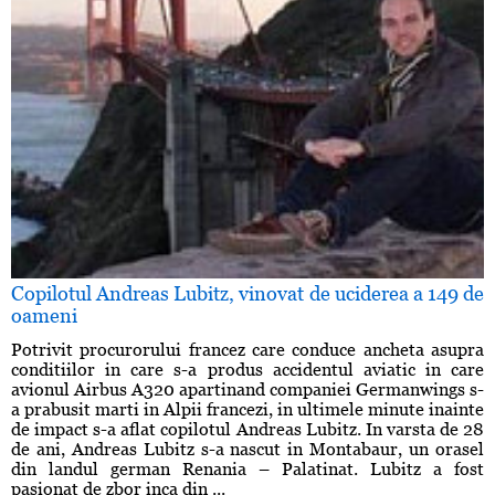
Copilotul Andreas Lubitz, vinovat de uciderea a 149 de
oameni
Potrivit procurorului francez care conduce ancheta asupra
conditiilor in care s-a produs accidentul aviatic in care
avionul Airbus A320 apartinand companiei Germanwings s-
a prabusit marti in Alpii francezi, in ultimele minute inainte
de impact s-a aflat copilotul Andreas Lubitz. In varsta de 28
de ani, Andreas Lubitz s-a nascut in Montabaur, un orasel
din landul german Renania – Palatinat. Lubitz a fost
pasionat de zbor inca din ...