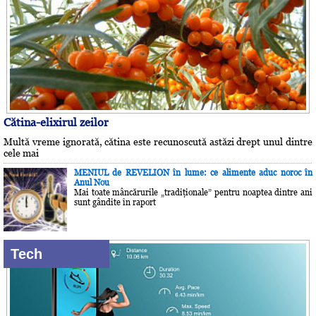
Cătina-elixirul zeilor
Multă vreme ignorată, cătina este recunoscută astăzi drept unul dintre
cele mai
MENIUL de REVELION în lume: ce alimente aduc noroc în
Anul Nou
Mai toate mâncărurile „tradiţionale” pentru noaptea dintre ani
sunt gândite în raport
Tech