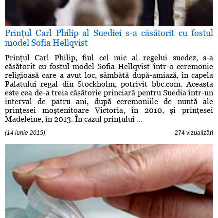
Prinţul Carl Philip al Suediei s-a căsătorit cu fostul
model Sofia Hellqvist
Prinţul Carl Philip, fiul cel mic al regelui suedez, s-a
căsătorit cu fostul model Sofia Hellqvist într-o ceremonie
religioasă care a avut loc, sâmbătă după-amiază, în capela
Palatului regal din Stockholm, potrivit bbc.com. Aceasta
este cea de-a treia căsătorie princiară pentru Suedia într-un
interval de patru ani, după ceremoniile de nuntă ale
prinţesei moştenitoare Victoria, în 2010, şi prinţesei
Madeleine, în 2013. În cazul prinţului ...
(14 iunie 2015)
274 vizualizări