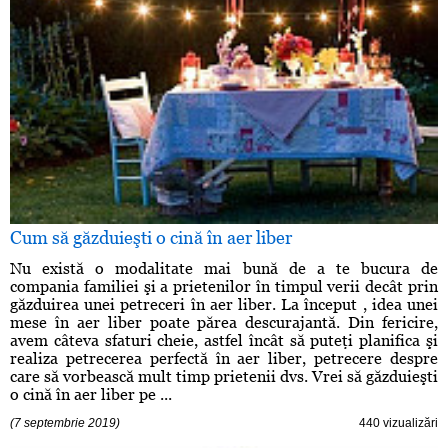
Cum să găzduieşti o cină în aer liber
Nu există o modalitate mai bună de a te bucura de
compania familiei şi a prietenilor în timpul verii decât prin
găzduirea unei petreceri în aer liber. La început , idea unei
mese în aer liber poate părea descurajantă. Din fericire,
avem câteva sfaturi cheie, astfel încât să puteţi planifica şi
realiza petrecerea perfectă în aer liber, petrecere despre
care să vorbească mult timp prietenii dvs. Vrei să găzduieşti
o cină în aer liber pe ...
(7 septembrie 2019)
440 vizualizări