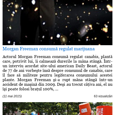
Morgan Freeman consumă regulat marijuana
Actorul Morgan Freeman consumă regulat canabis, plantă
care, potrivit lui, îi calmează durerile la mâna stângă. Într-
un interviu acordat site-ului american Daily Beast, actorul
de 77 de ani vorbeşte însă despre consumul de canabis, care
îl face să militeze pentru legiferarea consumului acestei
plante. Morgan Freeman şi-a rupt mâna stângă într-un
accident de maşină din 2009. Deşi au trecut câţiva ani, el nu
îşi poate folosi braţul 100%, ...
(11 mai 2015)
63 vizualizări