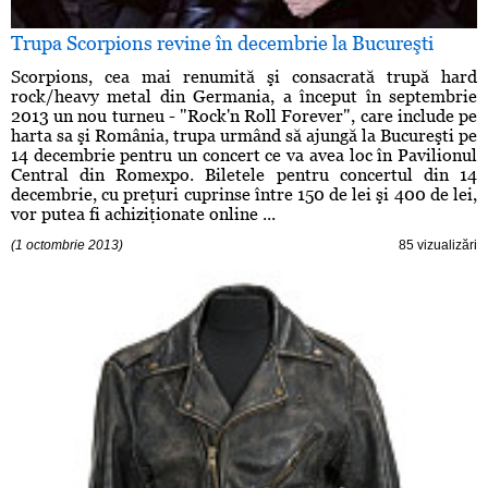
Trupa Scorpions revine în decembrie la Bucureşti
Scorpions, cea mai renumită şi consacrată trupă hard
rock/heavy metal din Germania, a început în septembrie
2013 un nou turneu - "Rock'n Roll Forever", care include pe
harta sa şi România, trupa urmând să ajungă la Bucureşti pe
14 decembrie pentru un concert ce va avea loc în Pavilionul
Central din Romexpo. Biletele pentru concertul din 14
decembrie, cu preţuri cuprinse între 150 de lei şi 400 de lei,
vor putea fi achiziţionate online ...
(1 octombrie 2013)
85 vizualizări