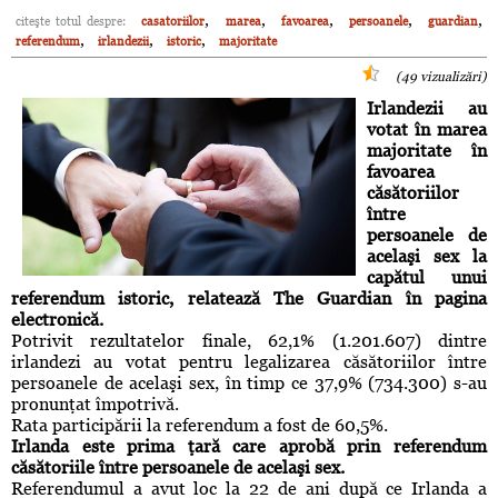
,
,
,
,
,
citeşte totul despre:
casatoriilor
marea
favoarea
persoanele
guardian
,
,
,
referendum
irlandezii
istoric
majoritate
(49 vizualizări)
Irlandezii au
votat în marea
majoritate în
favoarea
căsătoriilor
între
persoanele de
acelaşi sex la
capătul unui
referendum istoric, relatează The Guardian în pagina
electronică.
Potrivit rezultatelor finale, 62,1% (1.201.607) dintre
irlandezi au votat pentru legalizarea căsătoriilor între
persoanele de acelaşi sex, în timp ce 37,9% (734.300) s-au
pronunţat împotrivă.
Rata participării la referendum a fost de 60,5%.
Irlanda este prima ţară care aprobă prin referendum
căsătoriile între persoanele de acelaşi sex.
Referendumul a avut loc la 22 de ani după ce Irlanda a