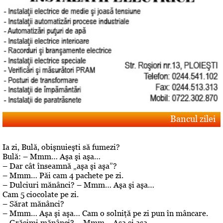
Bancul zilei
Ia zi, Bulă, obişnuieşti să fumezi?
Bulă: – Mmm… Aşa şi aşa…
– Dar cât înseamnă „aşa şi aşa”?
– Mmm… Păi cam 4 pachete pe zi.
– Dulciuri mănânci? – Mmm… Aşa şi aşa…
Cam 5 ciocolate pe zi.
– Sărat mănânci?
– Mmm… Aşa şi aşa… Cam o solniţă pe zi pun în mâncare.
– Grăsimi mănânci? – Mmm… Aşa şi aşa…