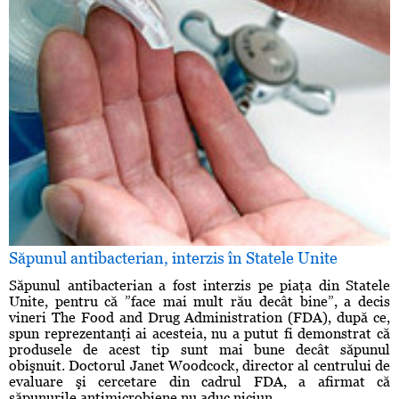
Săpunul antibacterian, interzis în Statele Unite
Săpunul antibacterian a fost interzis pe piaţa din Statele
Unite, pentru că ”face mai mult rău decât bine”, a decis
vineri The Food and Drug Administration (FDA), după ce,
spun reprezentanţi ai acesteia, nu a putut fi demonstrat că
produsele de acest tip sunt mai bune decât săpunul
obişnuit. Doctorul Janet Woodcock, director al centrului de
evaluare şi cercetare din cadrul FDA, a afirmat că
săpunurile antimicrobiene nu aduc niciun ...