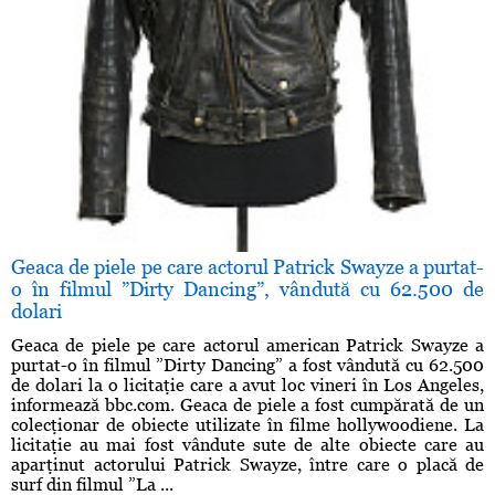
Geaca de piele pe care actorul Patrick Swayze a purtat-
o în filmul ”Dirty Dancing”, vândută cu 62.500 de
dolari
Geaca de piele pe care actorul american Patrick Swayze a
purtat-o în filmul ”Dirty Dancing” a fost vândută cu 62.500
de dolari la o licitaţie care a avut loc vineri în Los Angeles,
informează bbc.com. Geaca de piele a fost cumpărată de un
colecţionar de obiecte utilizate în filme hollywoodiene. La
licitaţie au mai fost vândute sute de alte obiecte care au
aparţinut actorului Patrick Swayze, între care o placă de
surf din filmul ”La ...