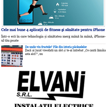
Cele mai bune 4 aplicaţii de fitness şi sănătate pentru iPhone
Într-o eră în care tehnologia și sănătatea merg mână în mână, iPhone-
ul tău poate
De unde vin fructele? File din istoria păcănelelor
Dacă ai jucat vreodată un slot și te-ai întrebat „Ce caută lămâia
asta aici?”, nu