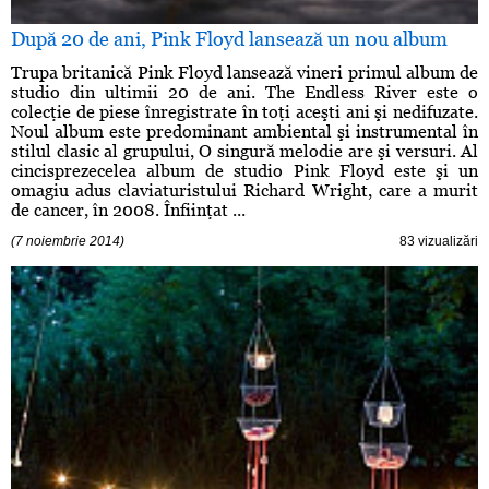
După 20 de ani, Pink Floyd lansează un nou album
Trupa britanică Pink Floyd lansează vineri primul album de
studio din ultimii 20 de ani. The Endless River este o
colecţie de piese înregistrate în toţi aceşti ani şi nedifuzate.
Noul album este predominant ambiental şi instrumental în
stilul clasic al grupului, O singură melodie are şi versuri. Al
cincisprezecelea album de studio Pink Floyd este şi un
omagiu adus claviaturistului Richard Wright, care a murit
de cancer, în 2008. Înfiinţat ...
(7 noiembrie 2014)
83 vizualizări