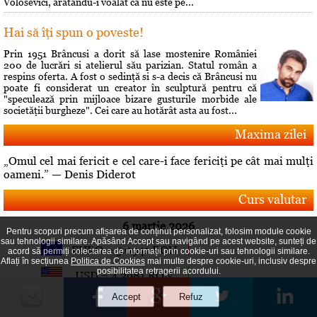
Volosevici, arâtându-i voalat că nu este pe...
Hai să îţi spun o poveste!
Prin 1951 Brâncusi a dorit să lase mostenire României
200 de lucrări si atelierul său parizian. Statul român a
respins oferta. A fost o sedinţă si s-a decis că Brâncusi nu
poate fi considerat un creator în sculptură pentru că
"speculează prin mijloace bizare gusturile morbide ale
societăţii burgheze". Cei care au hotărât asta au fost...
Maxima zilei
„Omul cel mai fericit e cel care-i face fericiţi pe cât mai mulţi
oameni.” — Denis Diderot
Curs valutar
6 martie 2026
Pentru scopuri precum afișarea de conținut personalizat, folosim module cookie
sau tehnologii similare. Apăsând Accept sau navigând pe acest website, sunteți de
EURO = 5.0941 RON
acord să permiți colectarea de informații prin cookie-uri sau tehnologii similare.
Aflați în secțiunea
Politica de Cookies
mai multe despre cookie-uri, inclusiv despre
posibilitatea retragerii acordului.
USD = 4.3981 RON
GBP = 5.8664 RON