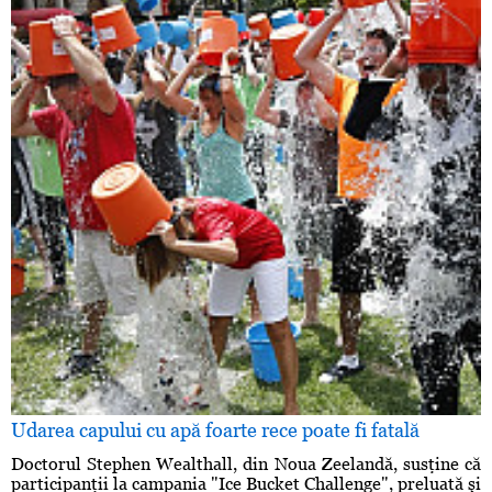
Udarea capului cu apă foarte rece poate fi fatală
Doctorul Stephen Wealthall, din Noua Zeelandă, susţine că
participanţii la campania "Ice Bucket Challenge", preluată şi