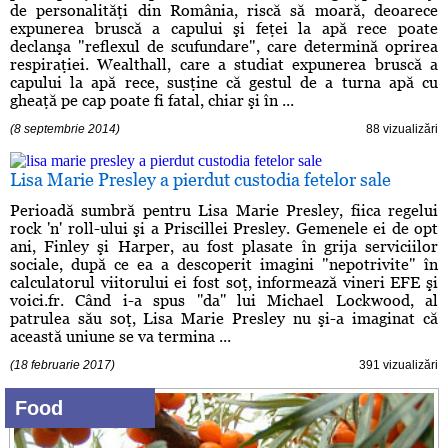
de personalităţi din România, riscă să moară, deoarece
expunerea bruscă a capului şi feţei la apă rece poate
declanşa "reflexul de scufundare", care determină oprirea
respiraţiei. Wealthall, care a studiat expunerea bruscă a
capului la apă rece, susţine că gestul de a turna apă cu
gheaţă pe cap poate fi fatal, chiar şi în ...
(8 septembrie 2014)
88 vizualizări
Lisa Marie Presley a pierdut custodia fetelor sale
Perioadă sumbră pentru Lisa Marie Presley, fiica regelui
rock 'n' roll-ului şi a Priscillei Presley. Gemenele ei de opt
ani, Finley şi Harper, au fost plasate în grija serviciilor
sociale, după ce ea a descoperit imagini "nepotrivite" în
calculatorul viitorului ei fost soţ, informează vineri EFE şi
voici.fr. Când i-a spus ''da'' lui Michael Lockwood, al
patrulea său soţ, Lisa Marie Presley nu şi-a imaginat că
această uniune se va termina ...
(18 februarie 2017)
391 vizualizări
Food