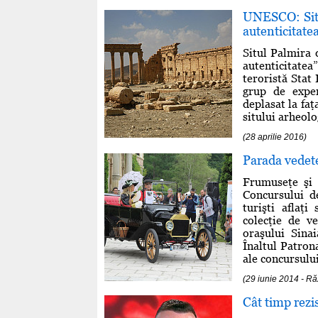
UNESCO: Situl
autenticitate
Situl Palmira d
autenticitatea
teroristă Stat
grup de exper
deplasat la faţ
sitului arheolo
(28 aprilie 2016)
Parada vedete
Frumuseţe şi 
Concursului d
turişti aflaţ
colecţie de v
oraşului Sina
Înaltul Patron
ale concursului 
(29 iunie 2014 - 
Cât timp rezi