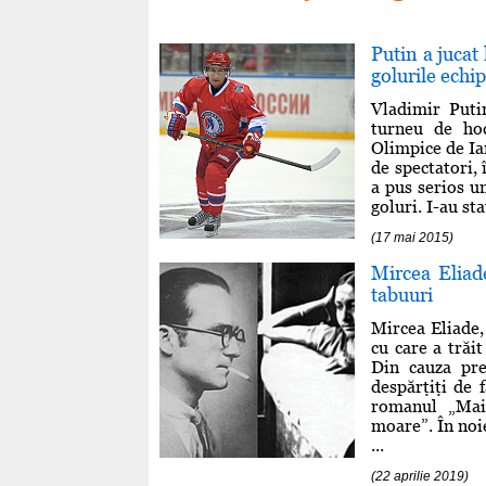
Putin a jucat
golurile echip
Vladimir Puti
turneu de hoc
Olimpice de Ia
de spectatori,
a pus serios u
goluri. I-au st
(17 mai 2015)
Mircea Eliad
tabuuri
Mircea Eliade, 
cu care a trăi
Din cauza pre
despărţiţi de f
romanul „Mait
moare”. În noi
...
(22 aprilie 2019)