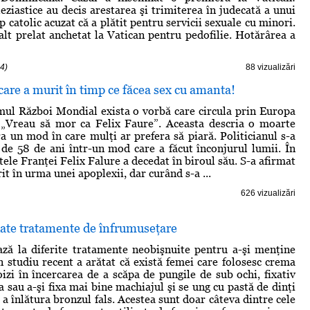
leziastice au decis arestarea şi trimiterea în judecată a unui
p catolic acuzat că a plătit pentru servicii sexuale cu minori.
alt prelat anchetat la Vatican pentru pedofilie. Hotărârea a
4)
88 vizualizări
care a murit în timp ce făcea sex cu amanta!
mul Război Mondial exista o vorbă care circula prin Europa
 „Vreau să mor ca Felix Faure”. Aceasta descria o moarte
ra un mod în care mulţi ar prefera să piară. Politicianul s-a
a de 58 de ani într-un mod care a făcut înconjurul lumii. În
ele Franţei Felix Falure a decedat în biroul său. S-a afirmat
rit în urma unei apoplexii, dar curând s-a ...
626 vizualizări
date tratamente de înfrumuseţare
ză la diferite tratamente neobişnuite pentru a-şi menţine
 studiu recent a arătat că există femei care folosesc crema
zi în încercarea de a scăpa de pungile de sub ochi, fixativ
 sau a-şi fixa mai bine machiajul şi se ung cu pastă de dinţi
a înlătura bronzul fals. Acestea sunt doar câteva dintre cele