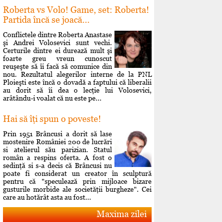
Roberta vs Volo! Game, set: Roberta!
Partida încă se joacă...
Conflictele dintre Roberta Anastase
şi Andrei Volosevici sunt vechi.
Certurile dintre ei durează mult şi
foarte greu vreun cunoscut
reuşeşte să îi facă să comunice din
nou. Rezultatul alegerilor interne de la PNL
Ploieşti este încă o dovadă a faptului că liberalii
au dorit să îi dea o lecţie lui Volosevici,
arâtându-i voalat că nu este pe...
Hai să îţi spun o poveste!
Prin 1951 Brâncusi a dorit să lase
mostenire României 200 de lucrări
si atelierul său parizian. Statul
român a respins oferta. A fost o
sedinţă si s-a decis că Brâncusi nu
poate fi considerat un creator în sculptură
pentru că "speculează prin mijloace bizare
gusturile morbide ale societăţii burgheze". Cei
care au hotărât asta au fost...
Maxima zilei