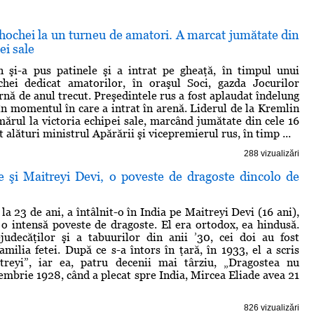
 hochei la un turneu de amatori. A marcat jumătate din
ei sale
n şi-a pus patinele şi a intrat pe gheaţă, în timpul unui
hei dedicat amatorilor, în oraşul Soci, gazda Jocurilor
rnă de anul trecut. Preşedintele rus a fost aplaudat îndelung
 în momentul în care a intrat în arenă. Liderul de la Kremlin
mărul la victoria echipei sale, marcând jumătate din cele 16
at alături ministrul Apărării şi vicepremierul rus, în timp ...
288 vizualizări
e şi Maitreyi Devi, o poveste de dragoste dincolo de
la 23 de ani, a întâlnit-o în India pe Maitreyi Devi (16 ani),
t o intensă poveste de dragoste. El era ortodox, ea hindusă.
judecăţilor şi a tabuurilor din anii ’30, cei doi au fost
amilia fetei. După ce s-a întors în ţară, în 1933, el a scris
reyi”, iar ea, patru decenii mai târziu, „Dragostea nu
embrie 1928, când a plecat spre India, Mircea Eliade avea 21
826 vizualizări