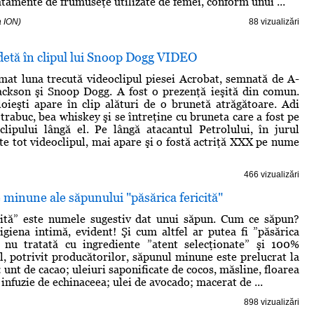
atamente de frumuseţe utilizate de femei, conform unui ...
a ION)
88 vizualizări
detă în clipul lui Snoop Dogg VIDEO
mat luna trecută videoclipul piesei Acrobat, semnată de A-
ckson şi Snoop Dogg. A fost o prezenţă ieşită din comun.
oieşti apare în clip alături de o brunetă atrăgătoare. Adi
rabuc, bea whiskey şi se întreţine cu bruneta care a fost pe
clipului lângă el. Pe lângă atacantul Petrolului, în jurul
rte tot videoclipul, mai apare şi o fostă actriţă XXX pe nume
466 vizualizări
 minune ale săpunului "păsărica fericită"
icită” este numele sugestiv dat unui săpun. Cum ce săpun?
giena intimă, evident! Şi cum altfel ar putea fi ”păsărica
că nu tratată cu ingrediente ”atent selecţionate” şi 100%
el, potrivit producătorilor, săpunul minune este prelucrat la
: unt de cacao; uleiuri saponificate de cocos, măsline, floarea
; infuzie de echinaceea; ulei de avocado; macerat de ...
898 vizualizări