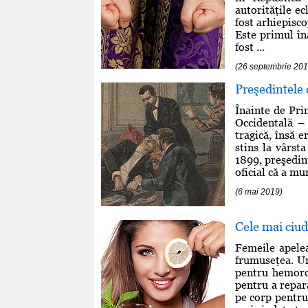
autorităţile ec
fost arhiepisco
Este primul în
fost ...
(26 septembrie 201
Preşedintele 
Înainte de Pri
Occidentală –
tragică, însă e
stins la vârst
1899, preşedint
oficial că a mu
(6 mai 2019)
Cele mai ciu
Femeile apelea
frumuseţea. Un
pentru hemoroi
pentru a repara
pe corp pentru 