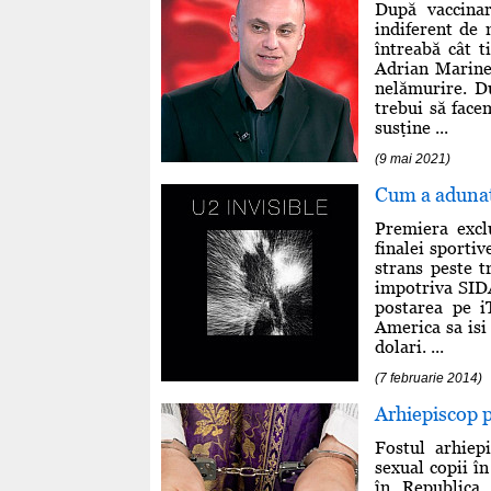
După vaccina
indiferent de 
întreabă cât t
Adrian Marines
nelămurire. Du
trebui să face
susţine ...
(9 mai 2021)
Cum a adunat 
Premiera exclu
finalei sporti
strans peste 
impotriva SIDA
postarea pe i
America sa isi
dolari. ...
(7 februarie 2014)
Arhiepiscop p
Fostul arhiep
sexual copii î
în Republica