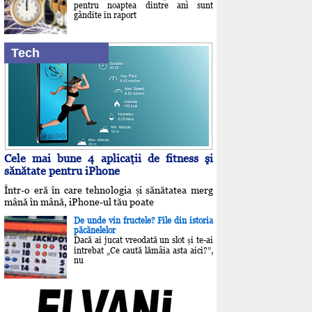
pentru noaptea dintre ani sunt
gândite în raport
Tech
Cele mai bune 4 aplicaţii de fitness şi
sănătate pentru iPhone
Într-o eră în care tehnologia și sănătatea merg
mână în mână, iPhone-ul tău poate
De unde vin fructele? File din istoria
păcănelelor
Dacă ai jucat vreodată un slot și te-ai
întrebat „Ce caută lămâia asta aici?”,
nu