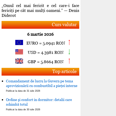
„Omul cel mai fericit e cel care-i face
fericiţi pe cât mai mulţi oameni.” — Denis
Diderot
Curs valutar
6 martie 2026
EURO = 5.0941 RON
USD = 4.3981 RON
GBP = 5.8664 RON
Top articole
Comandament de lucru la Guvern pe tema
aprovizionării cu combustibil a pieţei interne
Publicat la data de 31 iulie 2026
Ordine şi confort in dormitor: detalii care
schimbă totul
Publicat la data de 30 iulie 2026