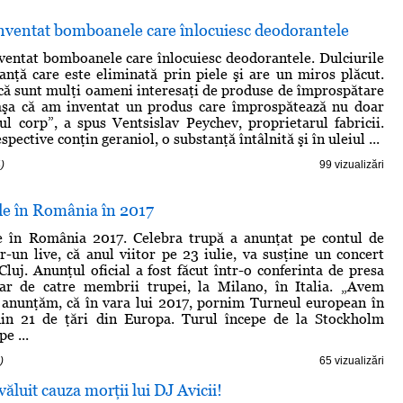
inventat bomboanele care înlocuiesc deodorantele
ventat bomboanele care înlocuiesc deodorantele. Dulciurile
anţă care este eliminată prin piele şi are un miros plăcut.
ă sunt mulţi oameni interesaţi de produse de împrospătare
, aşa că am inventat un produs care împrospătează nu doar
gul corp”, a spus Ventsislav Peychev, proprietarul fabricii.
ective conţin geraniol, o substanţă întâlnită şi în uleiul ...
)
99 vizualizări
e în România în 2017
în România 2017. Celebra trupă a anunţat pe contul de
tr-un live, că anul viitor pe 23 iulie, va susţine un concert
luj. Anunţul oficial a fost făcut într-o conferinta de presa
iar de catre membrii trupei, la Milano, în Italia. „Avem
 anunţăm, că în vara lui 2017, pornim Turneul european în
in 21 de ţări din Europa. Turul începe de la Stockholm
e ...
)
65 vizualizări
ăluit cauza morţii lui DJ Avicii!