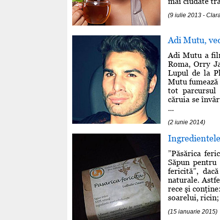
mai ciudate tr
(9 iulie 2013 - Clar
Adi Mutu, ve
Adi Mutu a fil
Roma, Orry Ja
Lupul de la Pl
Mutu fumează t
tot parcursul 
căruia se învâ
...
(2 iunie 2014)
Ingredientele
”Păsărica fer
Săpun pentru i
fericită”, da
naturale. Astf
rece şi conţine
soarelui, ricin
(15 ianuarie 2015)