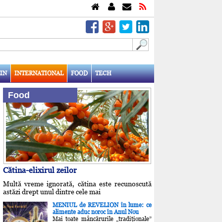
IN
INTERNATIONAL
FOOD
TECH
Food
Cătina-elixirul zeilor
Multă vreme ignorată, cătina este recunoscută
astăzi drept unul dintre cele mai
MENIUL de REVELION în lume: ce
alimente aduc noroc în Anul Nou
Mai toate mâncărurile „tradiţionale”