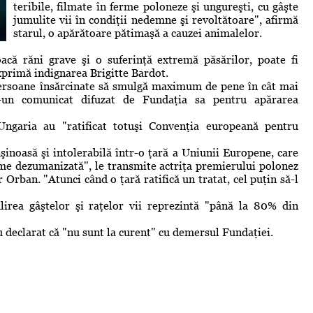
teribile, filmate în ferme poloneze şi ungureşti, cu gâşte
jumulite vii în condiţii nedemne şi revoltătoare", afirmă
starul, o apărătoare pătimaşă a cauzei animalelor.
acă răni grave şi o suferinţă extremă păsărilor, poate fi
exprimă indignarea Brigitte Bardot.
e persoane însărcinate să smulgă maximum de pene în cât mai
r-un comunicat difuzat de Fundaţia sa pentru apărarea
Ungaria au "ratificat totuşi Convenţia europeană pentru
uşinoasă şi intolerabilă într-o ţară a Uniunii Europene, care
ume dezumanizată", le transmite actriţa premierului polonez
rban. "Atunci când o ţară ratifică un tratat, cel puţin să-l
lirea gâştelor şi raţelor vii reprezintă "până la 80% din
u declarat că "nu sunt la curent" cu demersul Fundaţiei.