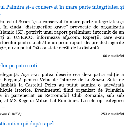
 Palmira şi-a conservat în mare parte integritatea şi
a
in estul Siriei ”şi-a conservat în mare parte integritatea şi
”, în ciuda ”distrugerilor grave” provocate de organizaţia
 Islamic (SI), potrivit unui raport preliminar întocmit de un
ţi ai UNESCO, informează afp.com. Experţii, care s-au
a locului pentru a alcătui un prim raport despre distrugerile
gic, nu au putut ”să constate decât de la distanţă ...
66 vizualizări
lor pe patru roţi
eleganţă. Aşa s-ar putea descrie cea de-a patra ediţie a
e Eleganţă pentru Vehicule Istorice de la Sinaia. Sute de
i sâmbătă la Castelul Peleş au putut admira o adevărată
ehicule istorice. Evenimentul fiind organizat de Primăria
ia în parteneriat cu Retromobil Club Romania, sub sub
aj al MS Regelui Mihai I al României. La cele opt categorii
...
Răzvan BUNEA)
253 vizualizări
stă anticorpii după rapel