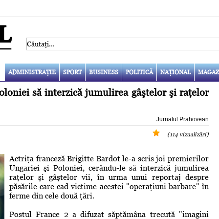
ADMINISTRAŢIE
SPORT
BUSINESS
POLITICĂ
NAŢIONAL
MAGAZ
oloniei să interzică jumulirea gâştelor şi raţelor
Jurnalul Prahovean
(114 vizualizări)
Actriţa franceză Brigitte Bardot le-a scris joi premierilor
Ungariei şi Poloniei, cerându-le să interzică jumulirea
raţelor şi gâştelor vii, în urma unui reportaj despre
păsările care cad victime acestei "operaţiuni barbare" în
ferme din cele două ţări.
Postul France 2 a difuzat săptămâna trecută "imagini