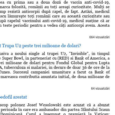
rea cu prima sau a doua doză de vaccin anti-covid-19,
marca folosită, românii au toţi aceaşi curiozitate. Mulţi se
imp rezistă anticorpii după rapel, de fapt. Astăzi, medicul
cu lămureşte toţi românii care au această curiozitate sau
pă rapelul vaccinului anti-covid-19, medicul susţine că ar
m teste periodic pentru a vedea câţi anticorpi avem. Acesta
664 vizualizări
Trupa U2 peste trei milioane de dolari?
siva a noului single al trupei U2, "Invisible", in timpul
ve Super Bowl, in parteneriat cu (RED) si Bank of America, a
trei milioane de dolari pentru Fondul Global pentru Lupta
, tuberculoza si malariei, in decurs de doar 36 de ore de la
Tunes. Succesul campaniei umanitare a facut ca Bank of
 mareasca contributia anuntata initial, de doua milioane de
64 vizualizări
edofil arestat
iscop polonez Josef Wesolowski este acuzat că a abuzat
n perioada în care era ambasador din partea Sfântului Scaun
 Dominicană. Cazul a însemnat o premieră la Vatican: