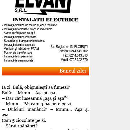
Bancul zilei
Ia zi, Bulă, obişnuieşti să fumezi?
Bulă: – Mmm… Aşa şi aşa…
– Dar cât înseamnă „aşa şi aşa”?
– Mmm… Păi cam 4 pachete pe zi.
– Dulciuri mănânci? – Mmm… Aşa şi
aşa…
Cam 5 ciocolate pe zi.
– Sărat mănânci?