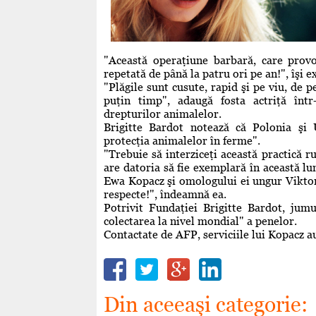
"Această operaţiune barbară, care provo
repetată de până la patru ori pe an!", îşi 
"Plăgile sunt cusute, rapid şi pe viu, d
puţin timp", adaugă fosta actriţă înt
drepturilor animalelor.
Brigitte Bardot notează că Polonia şi 
protecţia animalelor în ferme".
"Trebuie să interziceţi această practică r
are datoria să fie exemplară în această l
Ewa Kopacz şi omologului ei ungur Viktor O
respecte!", îndeamnă ea.
Potrivit Fundaţiei Brigitte Bardot, jumu
colectarea la nivel mondial" a penelor.
Contactate de AFP, serviciile lui Kopacz a
Din aceeaşi categorie: