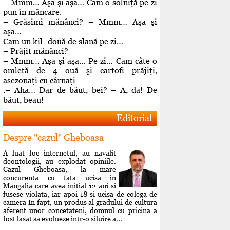
– Mmm… Aşa şi aşa… Cam o solniţă pe zi
pun în mâncare.
– Grăsimi mănânci? – Mmm… Aşa şi
aşa…
Cam un kil- două de slană pe zi…
– Prăjit mănânci?
– Mmm… Aşa şi aşa… Pe zi… Cam câte o
omletă de 4 ouă şi cartofi prăjiţi,
asezonaţi cu cârnaţi
.– Aha… Dar de băut, bei? – A, da! De
băut, beau!
Editorial
Despre "cazul" Gheboasa
A luat foc internetul, au navalit
deontologii, au explodat opiniile.
Cazul Gheboasa, la mare
concurenta cu fata ucisa in
Mangalia care avea initial 12 ani si
fusese violata, iar apoi 18 si ucisa de colega de
camera In fapt, un produs al gradului de cultura
aferent unor concetateni, domnul cu pricina a
fost lasat sa evolueze intr-o siluire a...