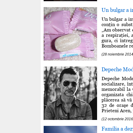
Un bulgar a 
Un bulgar a in
conţin o subst
„Am observat c
a respiraţiei
gura, ci între
Bomboanele resp
(28 noiembrie 2014
Depeche Mod
Depeche Mode 
socializare, în
memorabil la C
organizata ch
plăcerea să vă
32 de oraşe d
Prieteni Aren, p
(12 octombrie 2016
Familia a dezv