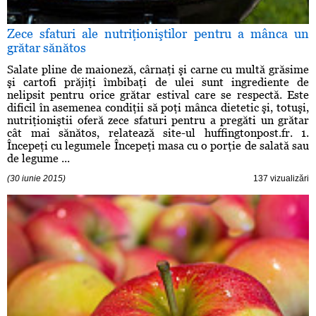
Zece sfaturi ale nutriţioniştilor pentru a mânca un
grătar sănătos
Salate pline de maioneză, cârnaţi şi carne cu multă grăsime
şi cartofi prăjiţi îmbibaţi de ulei sunt ingrediente de
nelipsit pentru orice grătar estival care se respectă. Este
dificil în asemenea condiţii să poţi mânca dietetic şi, totuşi,
nutriţioniştii oferă zece sfaturi pentru a pregăti un grătar
cât mai sănătos, relatează site-ul huffingtonpost.fr. 1.
Începeţi cu legumele Începeţi masa cu o porţie de salată sau
de legume ...
(30 iunie 2015)
137 vizualizări