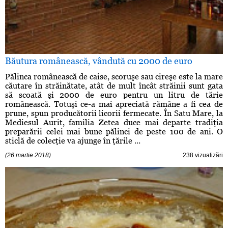
Băutura românească, vândută cu 2000 de euro
Pălinca românească de caise, scoruşe sau cireşe este la mare
căutare în străinătate, atât de mult încât străinii sunt gata
să scoată şi 2000 de euro pentru un litru de tărie
românească. Totuşi ce-a mai apreciată rămâne a fi cea de
prune, spun producătorii licorii fermecate. În Satu Mare, la
Mediesul Aurit, familia Zetea duce mai departe tradiţia
preparării celei mai bune pălinci de peste 100 de ani. O
sticlă de colecţie va ajunge în ţările ...
(26 martie 2018)
238 vizualizări