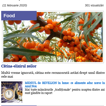
(11 februarie 2020)
301 vizualizări
Food
Cătina-elixirul zeilor
Multă vreme ignorată, cătina este recunoscută astăzi drept unul dintre
cele mai
MENIUL de REVELION în lume: ce alimente aduc noroc în
Anul Nou
Mai toate mâncărurile „tradiţionale” pentru noaptea dintre ani
sunt gândite în raport