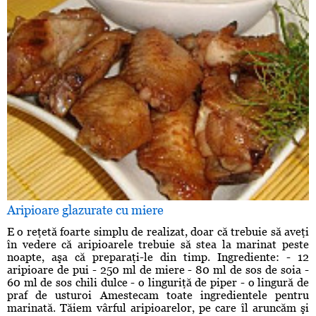
Aripioare glazurate cu miere
E o reţetă foarte simplu de realizat, doar că trebuie să aveţi
în vedere că aripioarele trebuie să stea la marinat peste
noapte, aşa că preparaţi-le din timp. Ingrediente: - 12
aripioare de pui - 250 ml de miere - 80 ml de sos de soia -
60 ml de sos chili dulce - o linguriţă de piper - o lingură de
praf de usturoi Amestecam toate ingredientele pentru
marinată. Tăiem vârful aripioarelor, pe care îl aruncăm şi