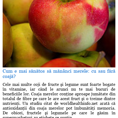
Cum e mai sănătos să mănânci merele: cu sau fără
coajă?
Cele mai multe coji de fructe şi legume sunt foarte bogate
în vitamine, iar când le arunci nu te mai bucuri de
beneficiile lor. Coaja merelor conţine aproape jumătate din
totalul de fibre pe care le are acest fruct şi o treime dintre
nutrienţi. Un studiu citat de worldhealthinfo.net arată că
antioxidanţii din coaja merelor pot îmbunătăţi memoria.
De obicei, fructele şi legumele pe care le găsim în
supermarketuri au etichete ce conţin ...