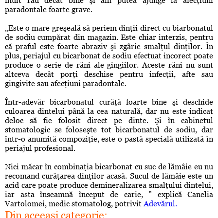
mult rău decât bine şi am putea ajunge la afecţiuni
paradontale foarte grave.
„Este o mare greşeală să periem dinţii direct cu biarbonatul
de sodiu cumpărat din magazin. Este chiar interzis, pentru
că praful este foarte abraziv şi zgârie smalţul dinţilor. În
plus, periajul cu bicarbonat de sodiu efectuat incorect poate
produce o serie de răni ale gingiilor. Aceste răni nu sunt
altceva decât porţi deschise pentru infecţii, afte sau
gingivite sau afecţiuni paradontale.
Într-adevăr bicarbonatul curăţă foarte bine şi deschide
culoarea dintelui până la cea naturală, dar nu este indicat
deloc să fie folosit direct pe dinte. Şi în cabinetul
stomatologic se foloseşte tot bicarbonatul de sodiu, dar
într-o anumită compoziţie, este o pastă specială utilizată în
periajul profesional.
Nici măcar în combinaţia bicarbonat cu suc de lămâie eu nu
recomand curăţarea dinţilor acasă. Sucul de lămâie este un
acid care poate produce demineralizarea smalţului dintelui,
iar asta înseamnă început de carie, ” explică Canelia
Vartolomei, medic stomatolog, potrivit
Adevărul.
Din aceeaşi categorie: