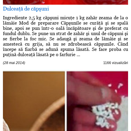
Dulceaţă de căpşuni
Ingrediente 2,5 kg căpşuni micuţe 1 kg zahăr zeama de la o
lămâie Mod de preparare Căpşunile se curăţă şi se spală
bine, apoi se pun într-o oală încăpătoare şi de preferat cu
fundul dublu. Se pune un strat de zahăr şi unul de căpşuni şi
se fierbe la foc mic. Se adaugă şi zeama de lămâie şi se
amestecă cu grija, să nu se zdrobească căpşunile. Când
începe să fiarbă se adună spuma lăsată. Se face proba cu
puţină dulceaţă lăsată pe o farfurie ...
(28 mai 2014)
1166 vizualizări