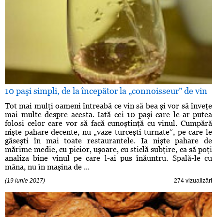
10 paşi simpli, de la începător la „connoisseur” de vin
Tot mai mulţi oameni întreabă ce vin să bea şi vor să înveţe
mai multe despre acesta. Iată cei 10 paşi care le-ar putea
folosi celor care vor să facă cunoştinţă cu vinul. Cumpără
nişte pahare decente, nu „vaze turceşti turnate”, pe care le
găseşti în mai toate restaurantele. Ia nişte pahare de
mărime medie, cu picior, uşoare, cu sticlă subţire, ca să poţi
analiza bine vinul pe care l-ai pus înăuntru. Spală-le cu
mâna, nu în maşina de ...
(19 iunie 2017)
274 vizualizări