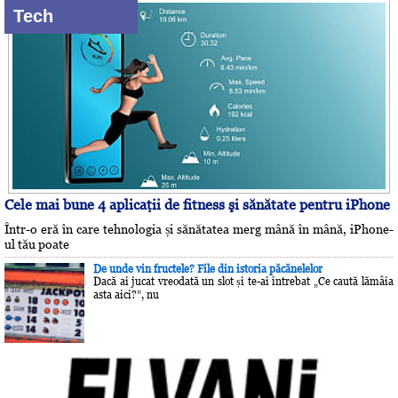
Tech
Cele mai bune 4 aplicaţii de fitness şi sănătate pentru iPhone
Într-o eră în care tehnologia și sănătatea merg mână în mână, iPhone-
ul tău poate
De unde vin fructele? File din istoria păcănelelor
Dacă ai jucat vreodată un slot și te-ai întrebat „Ce caută lămâia
asta aici?”, nu