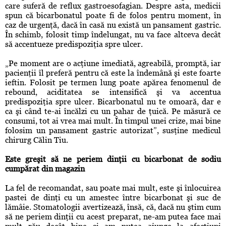
care suferă de reflux gastroesofagian. Despre asta, medicii
spun că bicarbonatul poate fi de folos pentru moment, în
caz de urgenţă, dacă în casă nu există un pansament gastric.
În schimb, folosit timp îndelungat, nu va face altceva decât
să accentueze predispoziţia spre ulcer.
„Pe moment are o acţiune imediată, agreabilă, promptă, iar
pacienţii îl preferă pentru că este la îndemână şi este foarte
ieftin. Folosit pe termen lung poate apărea fenomenul de
rebound, aciditatea se intensifică şi va accentua
predispoziţia spre ulcer. Bicarbonatul nu te omoară, dar e
ca şi când te-ai încălzi cu un pahar de ţuică. Pe măsură ce
consumi, tot ai vrea mai mult. În timpul unei crize, mai bine
folosim un pansament gastric autorizat”, susţine medicul
chirurg Călin Tiu.
Este greşit să ne periem dinţii cu bicarbonat de sodiu
cumpărat din magazin
La fel de recomandat, sau poate mai mult, este şi înlocuirea
pastei de dinţi cu un amestec între bicarbonat şi suc de
lămâie. Stomatologii avertizează, însă, că, dacă nu ştim cum
să ne periem dinţii cu acest preparat, ne-am putea face mai