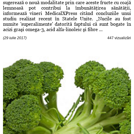
sugerează o nouă modalitate prin care aceste fructe cu coajă
lemnoasă pot contribui la îmbunătăţirea sănătăţii,
informează vineri MedicalXPress citând concluziile unui
studiu realizat recent în Statele Unite. „Nucile au fost
numite 'superalimente' datorită faptului că sunt bogate în
acizi graşi omega-3, acid alfa-linoleic şi fibre ...
(29 iulie 2017)
447 vizualizări