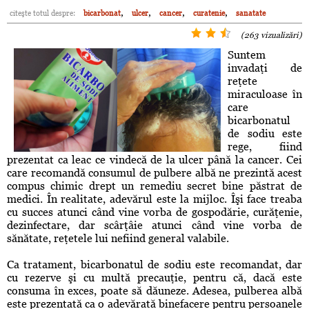
,
,
,
,
citeşte totul despre:
bicarbonat
ulcer
cancer
curatenie
sanatate
(263 vizualizări)
Suntem
invadaţi de
reţete
miraculoase în
care
bicarbonatul
de sodiu este
rege, fiind
prezentat ca leac ce vindecă de la ulcer până la cancer. Cei
care recomandă consumul de pulbere albă ne prezintă acest
compus chimic drept un remediu secret bine păstrat de
medici. În realitate, adevărul este la mijloc. Îşi face treaba
cu succes atunci când vine vorba de gospodărie, curăţenie,
dezinfectare, dar scârţâie atunci când vine vorba de
sănătate, reţetele lui nefiind general valabile.
Ca tratament, bicarbonatul de sodiu este recomandat, dar
cu rezerve şi cu multă precauţie, pentru că, dacă este
consuma în exces, poate să dăuneze. Adesea, pulberea albă
este prezentată ca o adevărată binefacere pentru persoanele