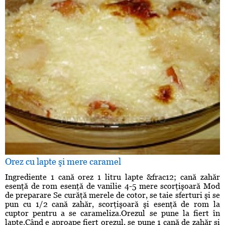
Orez cu lapte şi mere caramel
Ingrediente 1 cană orez 1 litru lapte &frac12; cană zahăr
esenţă de rom esenţă de vanilie 4-5 mere scorţişoară Mod
de preparare Se curăţă merele de cotor, se taie sferturi şi se
pun cu 1/2 cană zahăr, scorţişoară şi esenţă de rom la
cuptor pentru a se carameliza.Orezul se pune la fiert în
lapte.Când e aproape fiert orezul, se pune 1 cană de zahăr şi