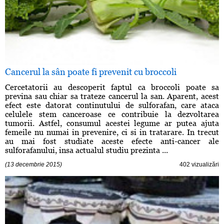
Cancerul la sân poate fi prevenit cu broccoli
Cercetatorii au descoperit faptul ca broccoli poate sa
previna sau chiar sa trateze cancerul la san. Aparent, acest
efect este datorat continutului de sulforafan, care ataca
celulele stem canceroase ce contribuie la dezvoltarea
tumorii. Astfel, consumul acestei legume ar putea ajuta
femeile nu numai in prevenire, ci si in tratarare. In trecut
au mai fost studiate aceste efecte anti-cancer ale
sulforafanului, insa actualul studiu prezinta ...
(13 decembrie 2015)
402 vizualizări