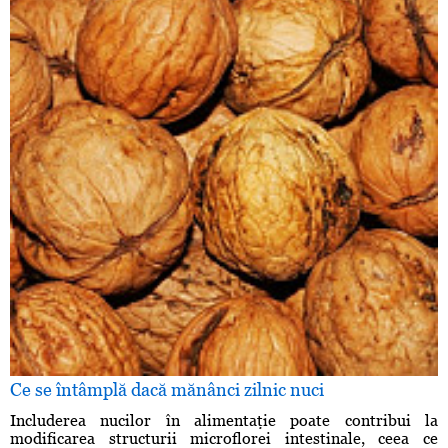
Ce se întâmplă dacă mănânci zilnic nuci
Includerea nucilor în alimentaţie poate contribui la
modificarea structurii microflorei intestinale, ceea ce