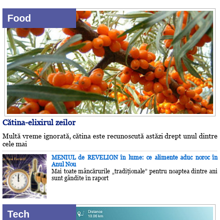
Food
Cătina-elixirul zeilor
Multă vreme ignorată, cătina este recunoscută astăzi drept unul dintre
cele mai
MENIUL de REVELION în lume: ce alimente aduc noroc în
Anul Nou
Mai toate mâncărurile „tradiţionale” pentru noaptea dintre ani
sunt gândite în raport
Tech