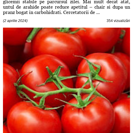
glicemii stabile pe parcursul zilei. Mai mult decat atat,
untul de arahide poate reduce apetitul – chair si dupa un
pranz bogat in carbohidrati. Cercetatorii de ...
(2 aprilie 2024)
354 vizualizări