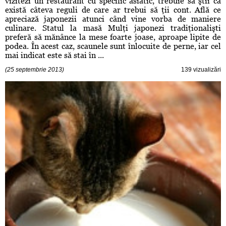
vizitezi un restaurant cu specific asiatic, trebuie să ştii că
există câteva reguli de care ar trebui să ţii cont. Află ce
apreciază japonezii atunci când vine vorba de maniere
culinare. Statul la masă Mulţi japonezi tradiţionalişti
preferă să mănânce la mese foarte joase, aproape lipite de
podea. În acest caz, scaunele sunt înlocuite de perne, iar cel
mai indicat este să stai în ...
(25 septembrie 2013)
139 vizualizări