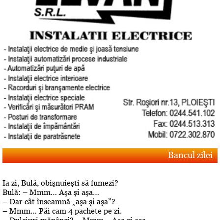
Bancul zilei
Ia zi, Bulă, obişnuieşti să fumezi?
Bulă: – Mmm… Aşa şi aşa…
– Dar cât înseamnă „aşa şi aşa”?
– Mmm… Păi cam 4 pachete pe zi.