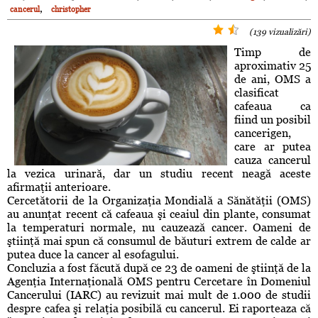
,
cancerul
christopher
(139 vizualizări)
Timp de
aproximativ 25
de ani, OMS a
clasificat
cafeaua ca
fiind un posibil
cancerigen,
care ar putea
cauza cancerul
la vezica urinară, dar un studiu recent neagă aceste
afirmaţii anterioare.
Cercetătorii de la Organizaţia Mondială a Sănătăţii (OMS)
au anunţat recent că cafeaua şi ceaiul din plante, consumat
la temperaturi normale, nu cauzează cancer. Oameni de
ştiinţă mai spun că consumul de băuturi extrem de calde ar
putea duce la cancer al esofagului.
Concluzia a fost făcută după ce 23 de oameni de ştiinţă de la
Agenţia Internaţională OMS pentru Cercetare în Domeniul
Cancerului (IARC) au revizuit mai mult de 1.000 de studii
despre cafea şi relaţia posibilă cu cancerul. Ei raporteaza că