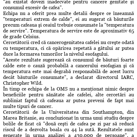
"au existat dovezi inadecvate pentru cancere genitate şi
consumul excesiv de cafea".
Echipa nu a oferit prea multe detalii despre ce înseamnă
"temperaturi extrem de calde", ei au sugerat că băuturile
precum cafeaua şi ceaiul trebuie consumate la "temperatura
de servire". Temperatura de servire este de aproximativ 65
de grade Celsius.
Cercetătorii cred că cancerogenitatea cafelei nu creşte odată
cu temperatura, ci că opărirea repetată a gâtului ar putea
duce la formarea tumorilor la nivelul esofagului.
"Aceste rezultate sugerează că consumul de băuturi foarte
calde este o cauză probabilă a cancerului esofagian şi că
temperatura este mai degrabă responsabilă de acest lucru
decât băuturile consumate", a declarat directorul IARC,
Christopher Wild.
În timp ce echipa de la OMS nu a menţionat nimic despre
beneficiile pentru sănătate ale cafelei, alte cercetări au
subliniat faptul că cafeaua ar putea preveni de fapt mai
multe tipuri de cancer.
Cercetătorii de la Universitatea din Southampton, din
Marea Britanie, au concluzionat în urma unui studiu despre
bolile de ficat că "două ceşti de cafea pe zi par să reducă
riscul de a dezvolta boala cu 44 la sută. Rezultatele sunt
generate în urma analizei a 430.000 de persoane", a