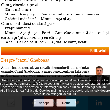
– Dulciuri mănânci? – Mmm… Aşa şi aşa…
Cam 5 ciocolate pe zi.
– Sărat mănânci?
– Mmm… Aşa şi aşa… Cam o solniţă pe zi pun în mâncare.
– Grăsimi mănânci? – Mmm… Aşa şi aşa…
Cam un kil- două de slană pe zi…
– Prăjit mănânci?
– Mmm… Aşa şi aşa… Pe zi… Cam câte o omletă de 4 ouă şi
cartofi prăjiţi, asezonaţi cu cârnaţi
.– Aha… Dar de băut, bei? – A, da! De băut, beau!
Editorial
Despre "cazul" Gheboasa
A luat foc internetul, au navalit deontologii, au explodat
opiniile. Cazul Gheboasa, la mare concurenta cu fata ucisa
in Mangalia care avea initial 12 ani si fusese violata, iar
apoi 18 si ucisa de colega de camera In fapt, un produs al
Pentru scopuri precum afișarea de conținut personalizat, folosim module cookie
gradului de cultura aferent unor concetateni, domnul cu
sau tehnologii similare. Apăsând Accept sau navigând pe acest website, sunteți de
pricina a fost lasat sa evolueze intr-o siluire a...
acord să permiți colectarea de informații prin cookie-uri sau tehnologii similare.
Aflați în secțiunea
Politica de Cookies
mai multe despre cookie-uri, inclusiv despre
posibilitatea retragerii acordului.
Roberta vs Volo! Game, set: Roberta! Partida încă se
joacă...
Conflictele dintre Roberta Anastase şi Andrei Volosevici