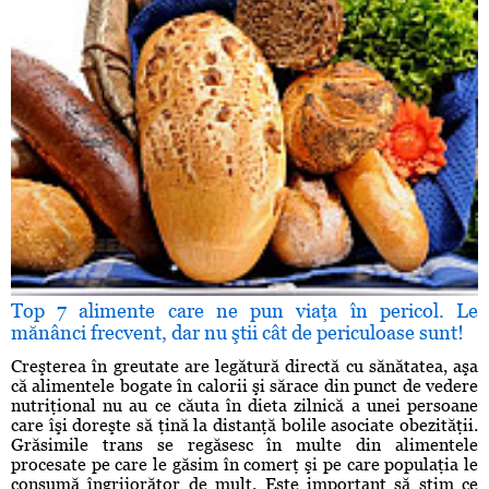
Top 7 alimente care ne pun viaţa în pericol. Le
mănânci frecvent, dar nu ştii cât de periculoase sunt!
Creşterea în greutate are legătură directă cu sănătatea, aşa
că alimentele bogate în calorii şi sărace din punct de vedere
nutriţional nu au ce căuta în dieta zilnică a unei persoane
care îşi doreşte să ţină la distanţă bolile asociate obezităţii.
Grăsimile trans se regăsesc în multe din alimentele
procesate pe care le găsim în comerţ şi pe care populaţia le
consumă îngrijorător de mult. Este important să ştim ce