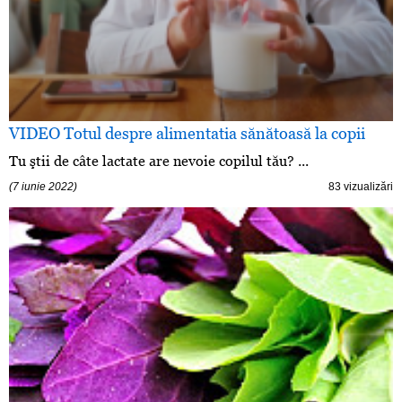
VIDEO Totul despre alimentatia sănătoasă la copii
Tu ştii de câte lactate are nevoie copilul tău? ...
(7 iunie 2022)
83 vizualizări