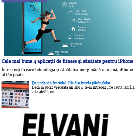
Cele mai bune 4 aplicaţii de fitness şi sănătate pentru iPhone
Într-o eră în care tehnologia și sănătatea merg mână în mână, iPhone-
ul tău poate
De unde vin fructele? File din istoria păcănelelor
Dacă ai jucat vreodată un slot și te-ai întrebat „Ce caută lămâia
asta aici?”, nu