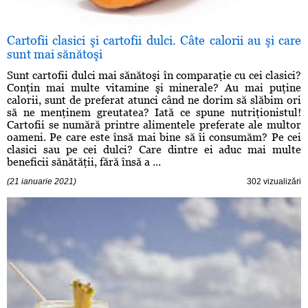
Cartofii clasici şi cartofii dulci. Câte calorii au şi care
sunt mai sănătoşi
Sunt cartofii dulci mai sănătoşi în comparaţie cu cei clasici?
Conţin mai multe vitamine şi minerale? Au mai puţine
calorii, sunt de preferat atunci când ne dorim să slăbim ori
să ne menţinem greutatea? Iată ce spune nutriţionistul!
Cartofii se numără printre alimentele preferate ale multor
oameni. Pe care este însă mai bine să îi consumăm? Pe cei
clasici sau pe cei dulci? Care dintre ei aduc mai multe
beneficii sănătăţii, fără însă a ...
(21 ianuarie 2021)
302 vizualizări