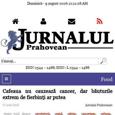
Duminică - 9 august 2026
12:11:31 AM
ISSN 2344 – 1488; ISSN–L 2344 – 1488
Food
Cafeaua nu cauzează cancer, dar băuturile
extrem de fierbinţi ar putea
27 iunie 2016
Jurnalul Prahovean
,
,
,
,
,
citeşte totul despre:
cercetatorii
ceaiul
celsius
cancerigen
cafeaua