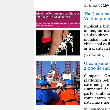
(14 ianuarie 2026)
The Guardian 
Vuitton produ
Publicaţia bri
online, un mat
Louis Vuitton
mondiali din i
vinde apoi ca f
ar fi plătiţi c
(17 iunie 2017)
O companie d
2.000 de eur
Compania Grup
platforme petro
nave noi pe ca
cumpărate de 
parte dintr-
completarea cu
patru nave noi .
(23 septembrie 201