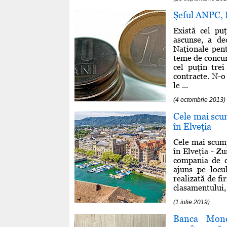
Şeful ANPC, B
Există cel pu
ascunse, a de
Naţionale pent
teme de concure
cel puţin tre
contracte. N-o
le ...
(4 octombrie 2013)
Cele mai scum
în Elveţia
Cele mai scump
în Elveţia - Zu
compania de c
ajuns pe locu
realizată de f
clasamentului, 
(1 iulie 2019)
Banca Mond