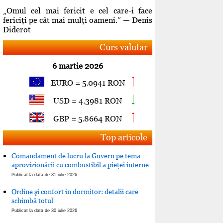
„Omul cel mai fericit e cel care-i face
fericiţi pe cât mai mulţi oameni.” — Denis
Diderot
Curs valutar
6 martie 2026
EURO = 5.0941 RON
USD = 4.3981 RON
GBP = 5.8664 RON
Top articole
Comandament de lucru la Guvern pe tema
aprovizionării cu combustibil a pieţei interne
Publicat la data de 31 iulie 2026
Ordine şi confort in dormitor: detalii care
schimbă totul
Publicat la data de 30 iulie 2026