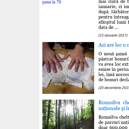
mai clară de t
ianuarie, ci i
după Sărbător
pentru întreaga
sfârşitul luni
data de ...
(15 ianuarie 2017)
Azi are loc o
O nouă şansă d
păstrat bonuri
va avea loc ext
emise în perio
lei, însă noro
de bonuri decla
(20 decembrie 201
Romsilva che
naţionale şi 
Romsilva chelt
de parcuri naţi
doar 600.000 