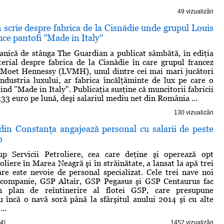
49 vizualizări
scrie despre fabrica de la Cisnădie unde grupul Louis
ce pantofi ”Made in Italy”
tanică de stânga The Guardian a publicat sâmbătă, în ediţia
erial despre fabrica de la Cisnădie în care grupul francez
 Moet Hennessy (LVMH), unul dintre cei mai mari jucători
ndustria luxului, ar fabrica încălţăminte de lux pe care o
iind "Made in Italy". Publicaţia susţine că muncitorii fabricii
u 133 euro pe lună, deşi salariul mediu net din România ...
130 vizualizări
in Constanţa angajează personal cu salarii de peste
o
 Servicii Petroliere, cea care deţine şi operează opt
liere în Marea Neagră şi în străinătate, a lansat la apă trei
re este nevoie de personal specializat. Cele trei nave noi
companie, GSP Altair, GSP Pegasus şi GSP Centaurus fac
un plan de reîntinerire al flotei GSP, care presupune
 încă o navă soră până la sfârşitul anului 2014 şi cu alte
..
4)
1452 vizualizări