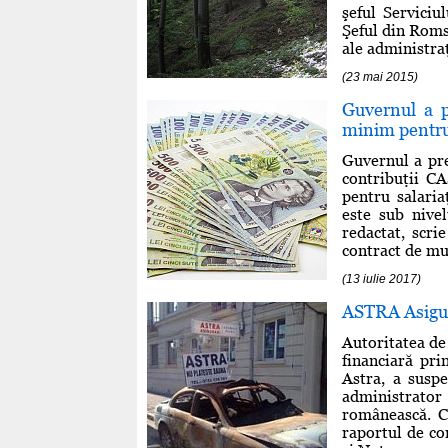
şeful Serviciu
Şeful din Romsi
ale administraţ
(23 mai 2015)
Guvernul a p
minim pentru
Guvernul a pre
contribuţii CA
pentru salaria
este sub nive
redactat, scri
contract de mun
(13 iulie 2017)
ASTRA Asigură
Autoritatea de
financiară pri
Astra, a susp
administrator
românească. Co
raportul de co