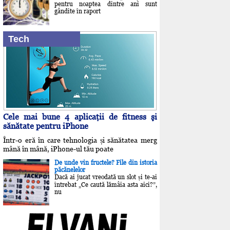
pentru noaptea dintre ani sunt
gândite în raport
Tech
Cele mai bune 4 aplicaţii de fitness şi
sănătate pentru iPhone
Într-o eră în care tehnologia și sănătatea merg
mână în mână, iPhone-ul tău poate
De unde vin fructele? File din istoria
păcănelelor
Dacă ai jucat vreodată un slot și te-ai
întrebat „Ce caută lămâia asta aici?”,
nu