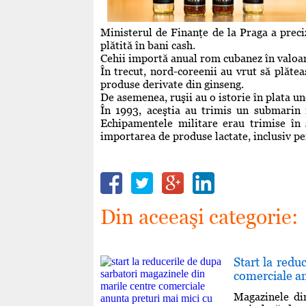
Ministerul de Finanţe de la Praga a preciz
plătită în bani cash.
Cehii importă anual rom cubanez în valoar
În trecut, nord-coreenii au vrut să plăte
produse derivate din ginseng.
De asemenea, ruşii au o istorie în plata u
În 1993, aceştia au trimis un submarin
Echipamentele militare erau trimise în
importarea de produse lactate, inclusiv p
Din aceeaşi categorie:
Start la redu
comerciale an
Magazinele di