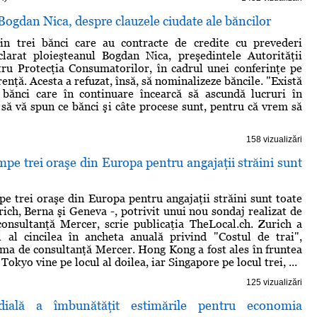
ogdan Nica, despre clauzele ciudate ale băncilor
ţin trei bănci care au contracte de credite cu prevederi
clarat ploieşteanul Bogdan Nica, preşedintele Autorităţii
ru Protecţia Consumatorilor, în cadrul unei conferinţe pe
nţă. Acesta a refuzat, însă, să nominalizeze băncile. "Există
i bănci care în continuare încearcă să ascundă lucruri în
 să vă spun ce bănci şi câte procese sunt, pentru că vrem să
158 vizualizări
pe trei oraşe din Europa pentru angajaţii străini sunt
e trei oraşe din Europa pentru angajaţii străini sunt toate
rich, Berna şi Geneva -, potrivit unui nou sondaj realizat de
onsultanţă Mercer, scrie publicaţia TheLocal.ch. Zurich a
l al cincilea în ancheta anuală privind "Costul de trai",
irma de consultanţă Mercer. Hong Kong a fost ales în fruntea
Tokyo vine pe locul al doilea, iar Singapore pe locul trei, ...
125 vizualizări
ială a îmbunătăţit estimările pentru economia