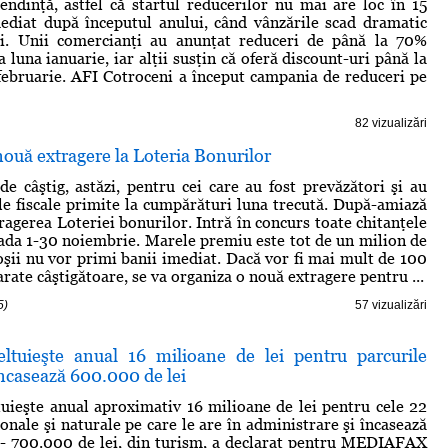
endinţă, astfel că startul reducerilor nu mai are loc în 15
mediat după începutul anului, când vânzările scad dramatic
i. Unii comercianţi au anunţat reduceri de până la 70%
 luna ianuarie, iar alţii susţin că oferă discount-uri până la
i februarie. AFI Cotroceni a început campania de reduceri pe
82 vizualizări
 nouă extragere la Loteria Bonurilor
e câştig, astăzi, pentru cei care au fost prevăzători şi au
le fiscale primite la cumpărături luna trecută. După-amiază
ragerea Loteriei bonurilor. Intră în concurs toate chitanţele
ada 1-30 noiembrie. Marele premiu este tot de un milion de
coşii nu vor primi banii imediat. Dacă vor fi mai mult de 100
rate câştigătoare, se va organiza o nouă extragere pentru ...
5)
57 vizualizări
ltuieşte anual 16 milioane de lei pentru parcurile
încasează 600.000 de lei
uieşte anual aproximativ 16 milioane de lei pentru cele 22
onale şi naturale pe care le are în administrare şi încasează
- 700.000 de lei, din turism, a declarat pentru MEDIAFAX