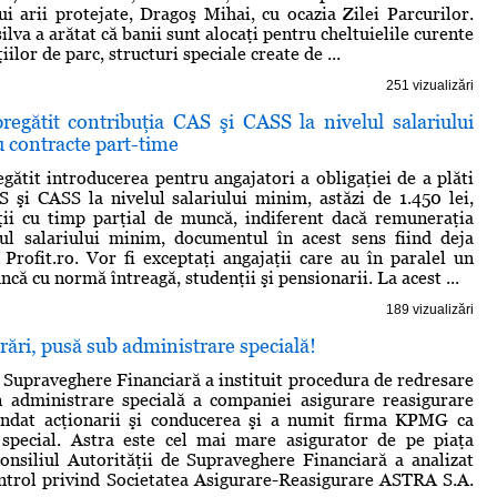
lui arii protejate, Dragoş Mihai, cu ocazia Zilei Parcurilor.
lva a arătat că banii sunt alocaţi pentru cheltuielile curente
iilor de parc, structuri speciale create de ...
251 vizualizări
regătit contribuţia CAS şi CASS la nivelul salariului
 contracte part-time
gătit introducerea pentru angajatori a obligaţiei de a plăti
S şi CASS la nivelul salariului minim, astăzi de 1.450 lei,
ţii cu timp parţial de muncă, indiferent dacă remuneraţia
lul salariului minim, documentul în acest sens fiind deja
e Profit.ro. Vor fi exceptaţi angajaţii care au în paralel un
că cu normă întreagă, studenţii şi pensionarii. La acest ...
189 vizualizări
ri, pusă sub administrare specială!
 Supraveghere Financiară a instituit procedura de redresare
n administrare specială a companiei asigurare reasigurare
endat acţionarii şi conducerea şi a numit firma KPMG ca
 special. Astra este cel mai mare asigurator de pe piaţa
nsiliul Autorităţii de Supraveghere Financiară a analizat
ntrol privind Societatea Asigurare-Reasigurare ASTRA S.A.