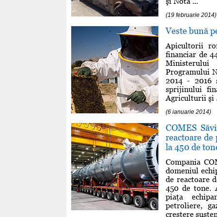
şi Nota ...
(19 februarie 2014)
Veste bună pe
Apicultorii r
financiar de 4
Ministerului
Programului N
2014 - 2016 ş
sprijinului f
Agriculturii şi .
(6 ianuarie 2014)
COMES Săvine
reactoare de 
la 450 de ton
Compania COME
domeniul echip
de reactoare d
450 de tone. A
piaţa echipa
petroliere, g
creştere suste