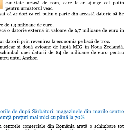
cantitate uriaşă de rom, care le-ar ajunge cel puţin
pentru următorul veac.
at că ar dori ca cel puţin o parte din această datorie să fie
e de 1,3 milioane de euro.
ască o datorie externă în valoare de 6,7 milioane de euro în
nor datorii prin revenirea la economia pe bază de troc.
 nuclear şi două avioane de luptă MIG în Noua Zeelandă.
 schimbul unei datorii de 84 de milioane de euro pentru
entru untul Anchor.
cerile de după Sărbători: magazinele din marile centre
unţă preţuri mai mici cu până la 70%
n centrele comerciale din România arată o schimbare tot