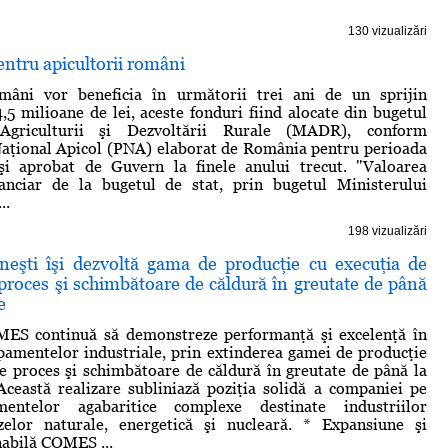
130 vizualizări
ntru apicultorii români
omâni vor beneficia în următorii trei ani de un sprijin
4,5 milioane de lei, aceste fonduri fiind alocate din bugetul
 Agriculturii şi Dezvoltării Rurale (MADR), conform
aţional Apicol (PNA) elaborat de România pentru perioada
i aprobat de Guvern la finele anului trecut. "Valoarea
inanciar de la bugetul de stat, prin bugetul Ministerului
..
198 vizualizări
şti îşi dezvoltă gama de producţie cu execuţia de
proces şi schimbătoare de căldură în greutate de până
e
S continuă să demonstreze performanţă şi excelenţă în
amentelor industriale, prin extinderea gamei de producţie
e proces şi schimbătoare de căldură în greutate de până la
ceastă realizare subliniază poziţia solidă a companiei pe
mentelor agabaritice complexe destinate industriilor
azelor naturale, energetică şi nucleară. * Expansiune şi
nabilă COMES ...