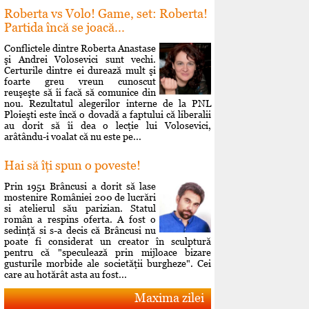
Roberta vs Volo! Game, set: Roberta!
Partida încă se joacă...
Conflictele dintre Roberta Anastase
şi Andrei Volosevici sunt vechi.
Certurile dintre ei durează mult şi
foarte greu vreun cunoscut
reuşeşte să îi facă să comunice din
nou. Rezultatul alegerilor interne de la PNL
Ploieşti este încă o dovadă a faptului că liberalii
au dorit să îi dea o lecţie lui Volosevici,
arâtându-i voalat că nu este pe...
Hai să îţi spun o poveste!
Prin 1951 Brâncusi a dorit să lase
mostenire României 200 de lucrări
si atelierul său parizian. Statul
român a respins oferta. A fost o
sedinţă si s-a decis că Brâncusi nu
poate fi considerat un creator în sculptură
pentru că "speculează prin mijloace bizare
gusturile morbide ale societăţii burgheze". Cei
care au hotărât asta au fost...
Maxima zilei