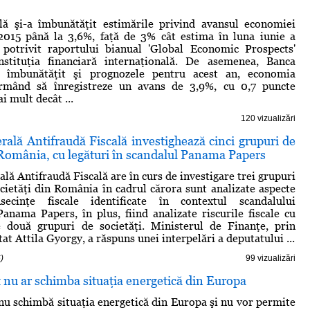
ă şi-a îmbunătăţit estimările privind avansul economiei
2015 până la 3,6%, faţă de 3% cât estima în luna iunie a
, potrivit raportului bianual 'Global Economic Prospects'
nstituţia financiară internaţională. De asemenea, Banca
a îmbunătăţit şi prognozele pentru acest an, economia
rmând să înregistreze un avans de 3,9%, cu 0,7 puncte
 mult decât ...
120 vizualizări
rală Antifraudă Fiscală investighează cinci grupuri de
 România, cu legături în scandalul Panama Papers
lă Antifraudă Fiscală are în curs de investigare trei grupuri
ocietăţi din România în cadrul cărora sunt analizate aspecte
ecinţe fiscale identificate în contextul scandalului
Panama Papers, în plus, fiind analizate riscurile fiscale cu
te două grupuri de societăţi. Ministerul de Finanţe, prin
tat Attila Gyorgy, a răspuns unei interpelări a deputatului ...
)
99 vizualizări
t nu ar schimba situaţia energetică din Europa
 nu schimbă situaţia energetică din Europa şi nu vor permite