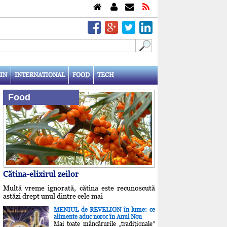
IN
INTERNATIONAL
FOOD
TECH
Food
Cătina-elixirul zeilor
Multă vreme ignorată, cătina este recunoscută
astăzi drept unul dintre cele mai
MENIUL de REVELION în lume: ce
alimente aduc noroc în Anul Nou
Mai toate mâncărurile „tradiţionale”