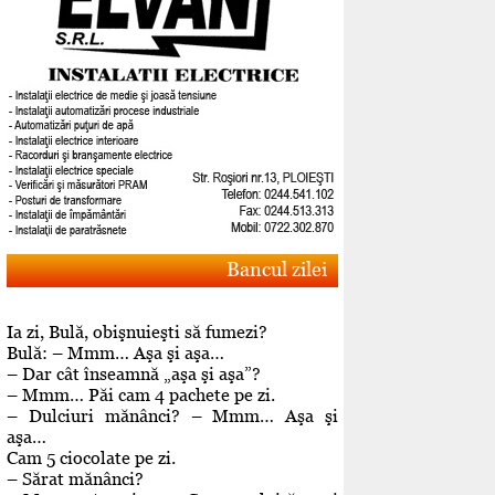
Bancul zilei
Ia zi, Bulă, obişnuieşti să fumezi?
Bulă: – Mmm… Aşa şi aşa…
– Dar cât înseamnă „aşa şi aşa”?
– Mmm… Păi cam 4 pachete pe zi.
– Dulciuri mănânci? – Mmm… Aşa şi
aşa…
Cam 5 ciocolate pe zi.
– Sărat mănânci?