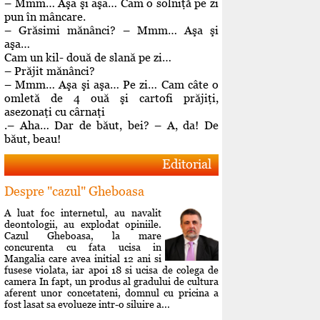
– Mmm… Aşa şi aşa… Cam o solniţă pe zi
pun în mâncare.
– Grăsimi mănânci? – Mmm… Aşa şi
aşa…
Cam un kil- două de slană pe zi…
– Prăjit mănânci?
– Mmm… Aşa şi aşa… Pe zi… Cam câte o
omletă de 4 ouă şi cartofi prăjiţi,
asezonaţi cu cârnaţi
.– Aha… Dar de băut, bei? – A, da! De
băut, beau!
Editorial
Despre "cazul" Gheboasa
A luat foc internetul, au navalit
deontologii, au explodat opiniile.
Cazul Gheboasa, la mare
concurenta cu fata ucisa in
Mangalia care avea initial 12 ani si
fusese violata, iar apoi 18 si ucisa de colega de
camera In fapt, un produs al gradului de cultura
aferent unor concetateni, domnul cu pricina a
fost lasat sa evolueze intr-o siluire a...