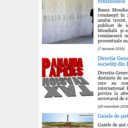
românească
Banca Mondial
româneşti în 
anului trecut
publicat de i
Mondială şi-
românească u
procentuale mai
(7 ianuarie 2016)
Direcţia Gene
societăţi din
Direcţia Genera
distincte de s
care au cons
internaţional 
privire la al
secretarul de s
(26 noiembrie 2016
Gazele de şis
Gazele de şist