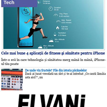
Tech
Cele mai bune 4 aplicaţii de fitness şi sănătate pentru iPhone
Într-o eră în care tehnologia și sănătatea merg mână în mână, iPhone-
ul tău poate
De unde vin fructele? File din istoria păcănelelor
Dacă ai jucat vreodată un slot și te-ai întrebat „Ce caută lămâia
asta aici?”, nu