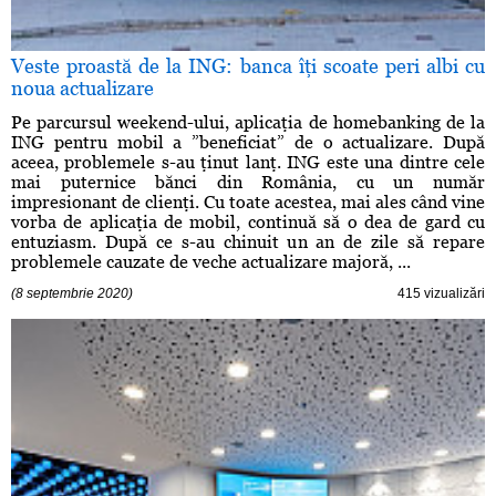
Veste proastă de la ING: banca îţi scoate peri albi cu
noua actualizare
Pe parcursul weekend-ului, aplicaţia de homebanking de la
ING pentru mobil a ”beneficiat” de o actualizare. După
aceea, problemele s-au ţinut lanţ. ING este una dintre cele
mai puternice bănci din România, cu un număr
impresionant de clienţi. Cu toate acestea, mai ales când vine
vorba de aplicaţia de mobil, continuă să o dea de gard cu
entuziasm. După ce s-au chinuit un an de zile să repare
problemele cauzate de veche actualizare majoră, ...
(8 septembrie 2020)
415 vizualizări