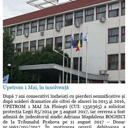
Upetrom 1 Mai, în insolvenţă
După 7 ani consecutivi încheiaţi cu pierderi semnificative şi
după scăderi dramatice ale cifrei de afaceri în 2015 şi 2016,
UPETROM 1 MAI SA Ploieşti (CUI: 1350365) a solicitat
protecţia Legii 85/2014 pe 3 august 2017, iar cererea a fost
admisă de judecătorul sindic Adriana Magdalena BOGHICI
de la Tribunalul Prahova pe 11 august 2017 – Dosar
nr.5963/105/2017. În motivarea cererii, debitoarea a