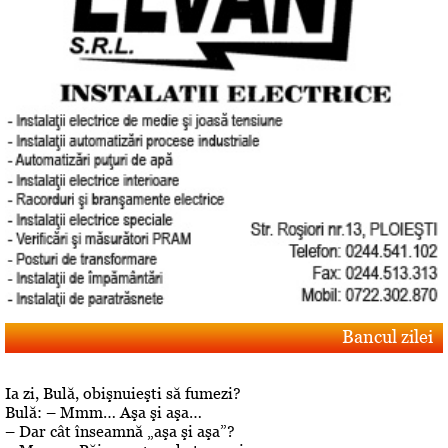
Bancul zilei
Ia zi, Bulă, obişnuieşti să fumezi?
Bulă: – Mmm… Aşa şi aşa…
– Dar cât înseamnă „aşa şi aşa”?