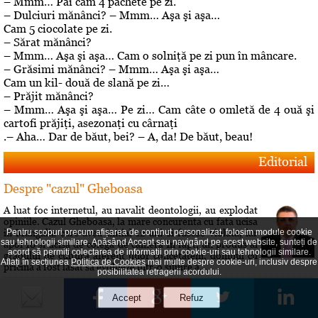
– Mmm… Păi cam 4 pachete pe zi.
– Dulciuri mănânci? – Mmm… Aşa şi aşa…
Cam 5 ciocolate pe zi.
– Sărat mănânci?
– Mmm… Aşa şi aşa… Cam o solniţă pe zi pun în mâncare.
– Grăsimi mănânci? – Mmm… Aşa şi aşa…
Cam un kil- două de slană pe zi…
– Prăjit mănânci?
– Mmm… Aşa şi aşa… Pe zi… Cam câte o omletă de 4 ouă şi
cartofi prăjiţi, asezonaţi cu cârnaţi
.– Aha… Dar de băut, bei? – A, da! De băut, beau!
Editorial
Despre "cazul" Gheboasa
A luat foc internetul, au navalit deontologii, au explodat
opiniile. Cazul Gheboasa, la mare concurenta cu fata ucisa
in Mangalia care avea initial 12 ani si fusese violata, iar
Pentru scopuri precum afișarea de conținut personalizat, folosim module cookie
sau tehnologii similare. Apăsând Accept sau navigând pe acest website, sunteți de
apoi 18 si ucisa de colega de camera In fapt, un produs al
acord să permiți colectarea de informații prin cookie-uri sau tehnologii similare.
gradului de cultura aferent unor concetateni, domnul cu
Aflați în secțiunea
Politica de Cookies
mai multe despre cookie-uri, inclusiv despre
pricina a fost lasat sa evolueze intr-o siluire a...
posibilitatea retragerii acordului.
Roberta vs Volo! Game, set: Roberta! Partida încă se
joacă...