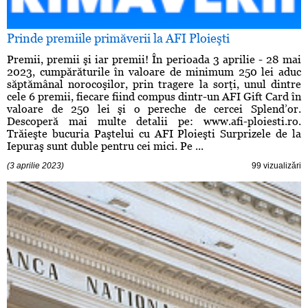
Prinde premiile primăverii la AFI Ploieşti
Premii, premii şi iar premii! În perioada 3 aprilie - 28 mai
2023, cumpărăturile în valoare de minimum 250 lei aduc
săptămânal norocoşilor, prin tragere la sorţi, unul dintre
cele 6 premii, fiecare fiind compus dintr-un AFI Gift Card în
valoare de 250 lei şi o pereche de cercei Splend’or.
Descoperă mai multe detalii pe: www.afi-ploiesti.ro.
Trăieşte bucuria Paştelui cu AFI Ploieşti Surprizele de la
Iepuraş sunt duble pentru cei mici. Pe ...
(3 aprilie 2023)
99 vizualizări