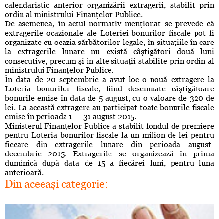
calendaristic anterior organizării extragerii, stabilit prin
ordin al ministrului Finanţelor Publice.
De asemenea, în actul normativ menţionat se prevede că
extragerile ocazionale ale Loteriei bonurilor fiscale pot fi
organizate cu ocazia sărbătorilor legale, în situaţiile în care
la extragerile lunare nu există câştigători două luni
consecutive, precum şi în alte situaţii stabilite prin ordin al
ministrului Finanţelor Publice.
În data de 20 septembrie a avut loc o nouă extragere la
Loteria bonurilor fiscale, fiind desemnate câştigătoare
bonurile emise în data de 5 august, cu o valoare de 320 de
lei. La această extragere au participat toate bonurile fiscale
emise în perioada 1 — 31 august 2015.
Ministerul Finanţelor Publice a stabilit fondul de premiere
pentru Loteria bonurilor fiscale la un milion de lei pentru
fiecare din extragerile lunare din perioada august-
decembrie 2015. Extragerile se organizează în prima
duminică după data de 15 a fiecărei luni, pentru luna
anterioară.
Din aceeaşi categorie: