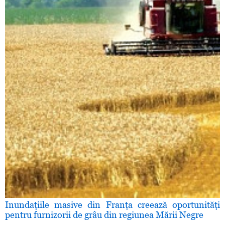
Inundaţiile masive din Franţa creează oportunităţi
pentru furnizorii de grâu din regiunea Mării Negre