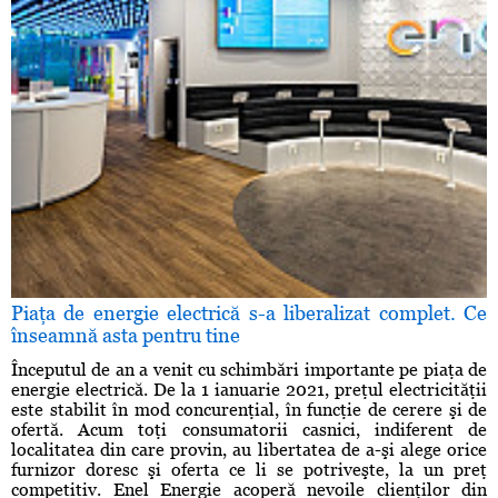
Piaţa de energie electrică s-a liberalizat complet. Ce
înseamnă asta pentru tine
Începutul de an a venit cu schimbări importante pe piaţa de
energie electrică. De la 1 ianuarie 2021, preţul electricităţii
este stabilit în mod concurenţial, în funcţie de cerere şi de
ofertă. Acum toţi consumatorii casnici, indiferent de
localitatea din care provin, au libertatea de a-şi alege orice
furnizor doresc şi oferta ce li se potriveşte, la un preţ
competitiv. Enel Energie acoperă nevoile clienţilor din