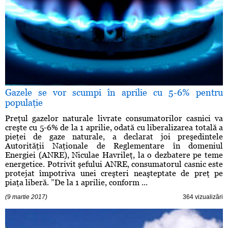
Gazele se vor scumpi în aprilie cu 5-6% pentru
populaţie
Preţul gazelor naturale livrate consumatorilor casnici va
creşte cu 5-6% de la 1 aprilie, odată cu liberalizarea totală a
pieţei de gaze naturale, a declarat joi preşedintele
Autorităţii Naţionale de Reglementare în domeniul
Energiei (ANRE), Niculae Havrileţ, la o dezbatere pe teme
energetice. Potrivit şefului ANRE, consumatorul casnic este
protejat împotriva unei creşteri neaşteptate de preţ pe
piaţa liberă. ”De la 1 aprilie, conform ...
(9 martie 2017)
364 vizualizări