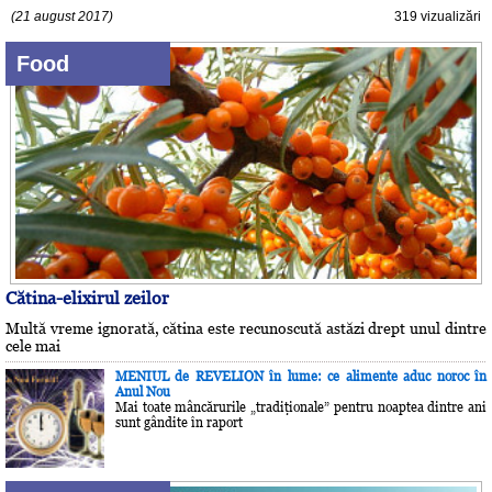
(21 august 2017)
319 vizualizări
Food
Cătina-elixirul zeilor
Multă vreme ignorată, cătina este recunoscută astăzi drept unul dintre
cele mai
MENIUL de REVELION în lume: ce alimente aduc noroc în
Anul Nou
Mai toate mâncărurile „tradiţionale” pentru noaptea dintre ani
sunt gândite în raport