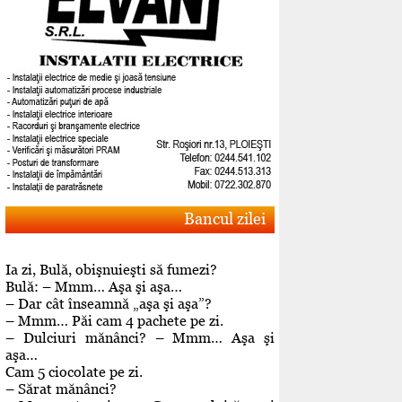
Bancul zilei
Ia zi, Bulă, obişnuieşti să fumezi?
Bulă: – Mmm… Aşa şi aşa…
– Dar cât înseamnă „aşa şi aşa”?
– Mmm… Păi cam 4 pachete pe zi.
– Dulciuri mănânci? – Mmm… Aşa şi
aşa…
Cam 5 ciocolate pe zi.
– Sărat mănânci?