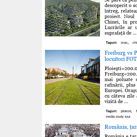
descoperit o s
întreg, relate
proiect. Noul
Chinei, în pr
Lucrările ar 
suprafaţă de ...
,
Taguri:
oras
ch
Freiburg vs 
locuitori FO
Ploieşti=200.
Freiburg=200.0
mai poluate o
rafinării, plu
Europei. Oraşu
cu câteva zile
vizită de ...
,
Taguri:
ploiesti
media study tour
România, ţara
România e ţar