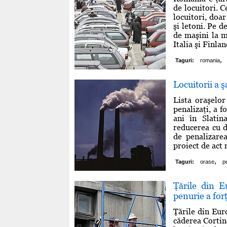
de locuitori. 
locuitori, doa
şi letoni. Pe 
de maşini la m
Italia şi Finl
,
Taguri:
romania
Locuitorii a 
Lista oraşelor
penalizaţi, a f
ani în Slati
reducerea cu d
de penalizarea
proiect de act
,
Taguri:
orase
p
Ţările din E
penurie a for
Ţările din Euro
căderea Cortin