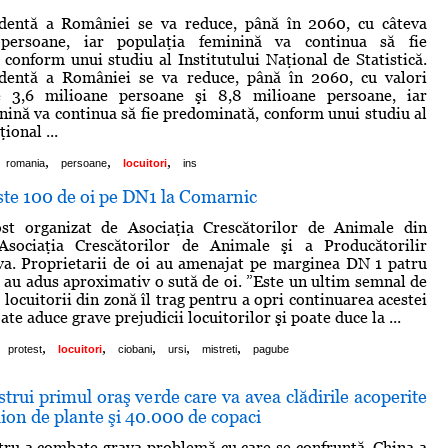
identă a României se va reduce, până în 2060, cu câteva
persoane, iar populaţia feminină va continua să fie
conform unui studiu al Institutului Naţional de Statistică.
identă a României se va reduce, până în 2060, cu valori
e 3,6 milioane persoane şi 8,8 milioane persoane, iar
nină va continua să fie predominată, conform unui studiu al
ional ...
,
,
,
romania
persoane
locuitori
ins
ste 100 de oi pe DN1 la Comarnic
ost organizat de Asociaţia Crescătorilor de Animale din
sociaţia Crescătorilor de Animale şi a Producătorilir
va. Proprietarii de oi au amenajat pe marginea DN 1 patru
re au adus aproximativ o sută de oi. ”Este un ultim semnal de
locuitorii din zonă îl trag pentru a opri continuarea acestei
oate aduce grave prejudicii locuitorilor şi poate duce la ...
,
,
,
,
,
protest
locuitori
ciobani
ursi
mistreti
pagube
trui primul oraş verde care va avea clădirile acoperite
lion de plante şi 40.000 de copaci
tru a combate grava problemă cu care se confruntă, China a