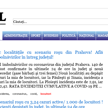
ADMINISTRAŢIE
SPORT
BUSINESS
POLITICĂ
NAŢIONAL
MAGAZ
c localităţile cu scenariu roşu din Prahova! Află
olnăvirilor în întreg judeţul!
 îmbolnăvirilor cu coronavirus din judeţul Prahova. 140 de
ost confirmate în ultimele 24 de ore în judeţ şi nouă
cedat (şase bărbaţi şi trei femei) Nouă localităţi au depăşit
uri la mia de locuitori, iar la Păuleşti şi Sinaia, incidenţa a
uri la mia de locuitori. La Ploieşti incidenţa este de 2,91, iar
e 2,42. RATA INCIDENTEI CUMULATIVE A COVID-19 PE ...
,
,
,
ncidenta
coronavirus
covid
locuitori
enariul roşu cu 3,24 cazuri active/ 1.000 de locuitori !
ienţi depistaţi în judeţ, în ultimele 24 de ore