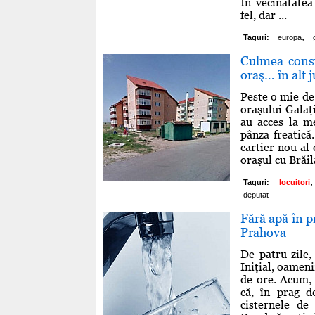
În vecinătatea
fel, dar ...
,
Taguri:
europa
Culmea const
oraş… în alt 
Peste o mie de 
oraşului Galaţi
au acces la me
pânza freatică
cartier nou al 
oraşul cu Brăil
,
Taguri:
locuitori
deputat
Fără apă în p
Prahova
De patru zile,
Iniţial, oameni
de ore. Acum, 
că, în prag d
cisternele de