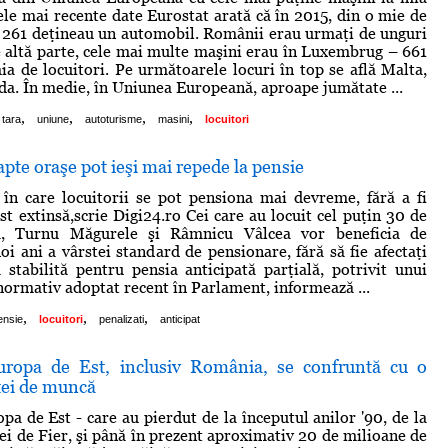
Cele mai recente date Eurostat arată că în 2015, din o mie de
r 261 deţineau un automobil. Românii erau urmaţi de unguri
de altă parte, cele mai multe maşini erau în Luxembrug – 661
ia de locuitori. Pe următoarele locuri în top se află Malta,
anda. În medie, în Uniunea Europeană, aproape jumătate ...
,
,
,
,
tara
uniune
autoturisme
masini
locuitori
şapte oraşe pot ieşi mai repede la pensie
 în care locuitorii se pot pensiona mai devreme, fără a fi
ost extinsă,scrie Digi24.ro Cei care au locuit cel puţin 30 de
na, Turnu Măgurele şi Râmnicu Vâlcea vor beneficia de
oi ani a vârstei standard de pensionare, fără să fie afectaţi
 stabilită pentru pensia anticipată parţială, potrivit unui
 normativ adoptat recent în Parlament, informează ...
,
,
,
ensie
locuitori
penalizati
anticipat
uropa de Est, inclusiv România, se confruntă cu o
ţei de muncă
pa de Est - care au pierdut de la începutul anilor '90, de la
ei de Fier, şi până în prezent aproximativ 20 de milioane de