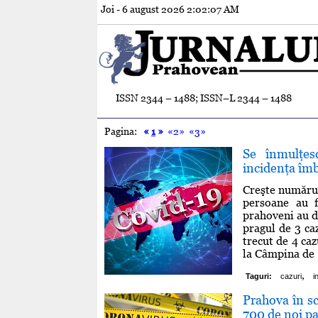
Joi - 6 august 2026
2:02:08 AM
ISSN 2344 – 1488; ISSN–L 2344 – 1488
Pagina:
«
1
»
«2»
«3»
Se înmulţes
incidenţa îmb
Creşte numărul
persoane au f
prahoveni au de
pragul de 3 caz
trecut de 4 caz
la Câmpina d
,
Taguri:
cazuri
i
Prahova în sc
700 de noi pac