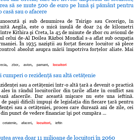
 vrea să se mute 500 de euro pe lună şi pământ pentru
o casă sau o afacere
cunoscută şi sub denumirea de Tsirigo sau Cecerigo, în
umită Aegila, este o mică insulă de doar 24 de kilometri
 între Kithira şi Creta, la 45 de minute de zbor cu avionul de
ul celui de-Al Doilea Război Mondial s-a aflat sub ocupaţia
rmaniei. În 1935 naziştii au forţat fiecare locuitor să plece
control absolut asupra mării împotriva forţelor aliate. Mai
,
,
,
,
recia
zbor
avion
pamant
locuitori
ţi cumperi o rezidenţă sau altă cetăţenie
denţei sau a cetăţeniei într-o altă ţară a devenit o practică
ales în rândul locuitorilor din ţarile aflate în conflict sau
ează afacerile. Dar această mişcare nu este una ieftină.
de paşii dificili impuşi de legislaţia din fiecare ţară pentru
denţei sau a cetăţeniei, proces care durează ani de zile, cei
 din punct de vedere financiar îşi pot cumpăra ...
,
,
,
cetatenie
afaceri
locuitori
ieftin
tea avea doar 11 milioane de locuitori în 2060