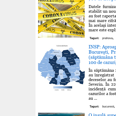
Datele furniza
stabilit un no
au fost raport
mai mare cifră
În acelaşi inte
mare este expl
,
Taguri:
prahova
INSP: Aproape
Bucureşti, Pr
(săptămâna tr
100 de cazuri
În săptămâna 2
au înregistrat
deceselor au f
Severin. În 22
incidenţă cum
cazurilor a fos
au ...
,
Taguri:
bucuresti
O insulă supe