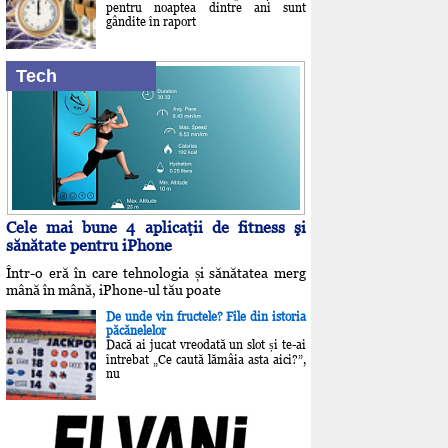
pentru noaptea dintre ani sunt
gândite în raport
Tech
Cele mai bune 4 aplicaţii de fitness şi
sănătate pentru iPhone
Într-o eră în care tehnologia și sănătatea merg
mână în mână, iPhone-ul tău poate
De unde vin fructele? File din istoria
păcănelelor
Dacă ai jucat vreodată un slot și te-ai
întrebat „Ce caută lămâia asta aici?”,
nu