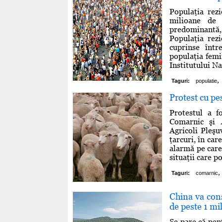
Populaţia rez
milioane de 
predominantă, 
Populaţia rez
cuprinse într
populaţia femi
Institutului Naţ
,
Taguri:
populatie
Protest cu pe
Protestul a f
Comarnic şi A
Agricoli Pleşu
ţarcuri, în ca
alarmă pe care 
situaţii care p
,
Taguri:
comarnic
China va cons
de peste 1 mi
Se pare că pen