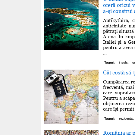
oferă oricui
a-şi construi 
Antikythira, 
antichitate n
pătraţi situată
Atena. În timp
Italiei şi a Ge
pentru a avea 
...
,
Taguri:
insula
g
Cât costă să-
Cumpărarea rezi
frecventă, mai 
care supratax
Pentru a scăpa 
obţinerea rezi
care îşi permit
,
Taguri:
rezidenta
România ar pu