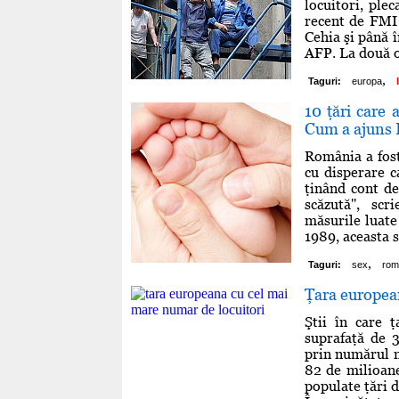
locuitori, plec
recent de FMI 
Cehia şi până î
AFP. La două o
,
Taguri:
europa
10 ţări care 
Cum a ajuns 
România a fost 
cu disperare ca
ţinând cont de 
scăzută'', sc
măsurile luate
1989, aceasta s-
,
Taguri:
sex
rom
Ţara europea
Ştii în care 
suprafaţă de 
prin numărul ma
82 de milioan
populate ţări 