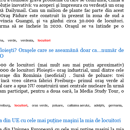
oluţie inovativă: va acoperi şi împresura cu verdeaţă un oraş
ază Dailymail. Cam un milion de plante fac parte din acest
 Oraş Pădure este construit în prezent în zona de sud a
ovincia Guangxi, şi va găzdui circa 30.000 de locuitori.
urma să se încheie în 2020. Oraşul se va întinde pe o
,
,
,
ina
verde
verdeata
locuitori
Ploieşti? Oraşele care se aseamănă doar ca...număr de
TO
000 de locuitori (mai mult sau mai puţin aproximativ)
00 de locuitori Ploieşti= oraş industrial, unul dintre cele
raşe din România (neoficial) . Sursă de poluare: trei
s încă vreo câteva fabrici Freiburg= primul oraş verde al
l care a spus NU construirii unei centrale nucleare În urmă
 am participat, pentru a doua oară, la Media Study Tour, o
,
,
,
,
,
,
,
freiburg
locuitori
oras verde
poluare
calitatea aerului
adelphi
germania
 din UE cu cele mai puţine maşini la mia de locuitori
a din Uniunea Europeană cu cele mai puţine maşini la mia