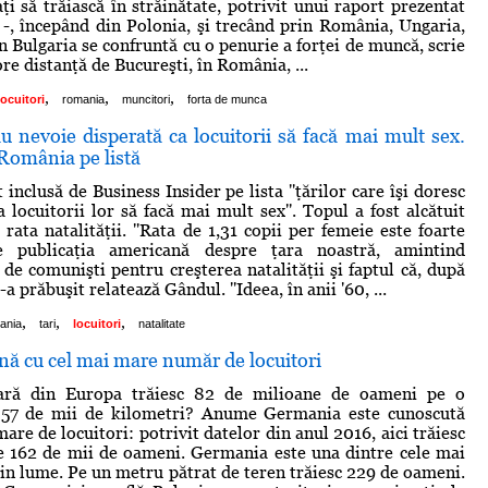
aţi să trăiască în străinătate, potrivit unui raport prezentat
-, începând din Polonia, şi trecând prin România, Ungaria,
n Bulgaria se confruntă cu o penurie a forţei de muncă, scrie
re distanţă de Bucureşti, în România, ...
,
,
,
locuitori
romania
muncitori
forta de munca
au nevoie disperată ca locuitorii să facă mai mult sex.
România pe listă
inclusă de Business Insider pe lista ''ţărilor care îşi doresc
 locuitorii lor să facă mai mult sex''. Topul a fost alcătuit
rata natalităţii. ''Rata de 1,31 copii per femeie este foarte
rie publicaţia americană despre ţara noastră, amintind
 de comunişti pentru creşterea natalităţii şi faptul că, după
a prăbuşit relatează Gândul. ''Ideea, în anii '60, ...
,
,
,
ania
tari
locuitori
natalitate
nă cu cel mai mare număr de locuitori
ţară din Europa trăiesc 82 de milioane de oameni pe o
357 de mii de kilometri? Anume Germania este cunoscută
re de locuitori: potrivit datelor din anul 2016, aici trăiesc
e 162 de mii de oameni. Germania este una dintre cele mai
din lume. Pe un metru pătrat de teren trăiesc 229 de oameni.