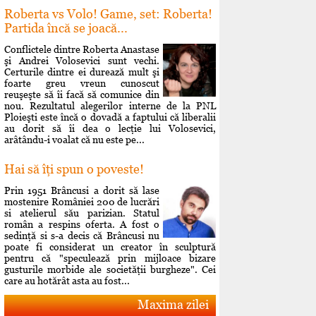
Roberta vs Volo! Game, set: Roberta!
Partida încă se joacă...
Conflictele dintre Roberta Anastase
şi Andrei Volosevici sunt vechi.
Certurile dintre ei durează mult şi
foarte greu vreun cunoscut
reuşeşte să îi facă să comunice din
nou. Rezultatul alegerilor interne de la PNL
Ploieşti este încă o dovadă a faptului că liberalii
au dorit să îi dea o lecţie lui Volosevici,
arâtându-i voalat că nu este pe...
Hai să îţi spun o poveste!
Prin 1951 Brâncusi a dorit să lase
mostenire României 200 de lucrări
si atelierul său parizian. Statul
român a respins oferta. A fost o
sedinţă si s-a decis că Brâncusi nu
poate fi considerat un creator în sculptură
pentru că "speculează prin mijloace bizare
gusturile morbide ale societăţii burgheze". Cei
care au hotărât asta au fost...
Maxima zilei