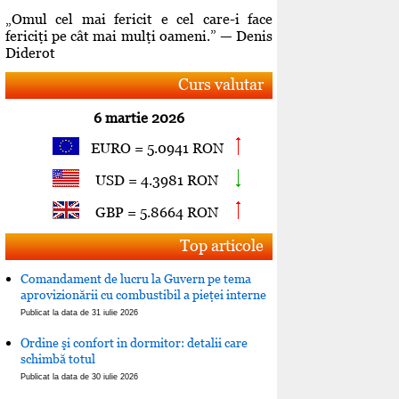
„Omul cel mai fericit e cel care-i face
fericiţi pe cât mai mulţi oameni.” — Denis
Diderot
Curs valutar
6 martie 2026
EURO = 5.0941 RON
USD = 4.3981 RON
GBP = 5.8664 RON
Top articole
Comandament de lucru la Guvern pe tema
aprovizionării cu combustibil a pieţei interne
Publicat la data de 31 iulie 2026
Ordine şi confort in dormitor: detalii care
schimbă totul
Publicat la data de 30 iulie 2026