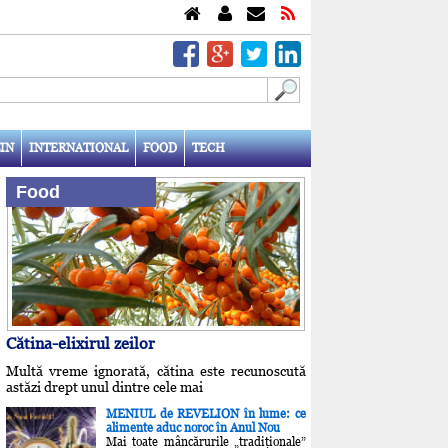
IN
INTERNATIONAL
FOOD
TECH
Food
Cătina-elixirul zeilor
Multă vreme ignorată, cătina este recunoscută
astăzi drept unul dintre cele mai
MENIUL de REVELION în lume: ce
alimente aduc noroc în Anul Nou
Mai toate mâncărurile „tradiţionale”