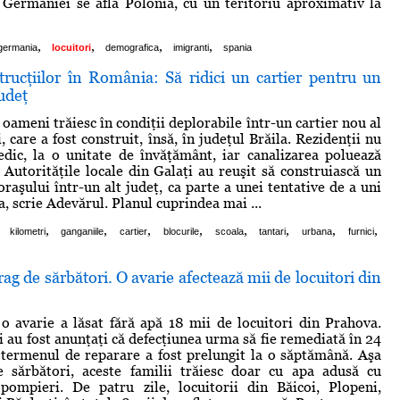
 Germaniei se află Polonia, cu un teritoriu aproximativ la
,
,
,
,
germania
locuitori
demografica
imigranti
spania
rucţiilor în România: Să ridici un cartier pentru un
judeţ
oameni trăiesc în condiţii deplorabile într-un cartier nou al
, care a fost construit, însă, în judeţul Brăila. Rezidenţii nu
dic, la o unitate de învăţământ, iar canalizarea poluează
. Autorităţile locale din Galaţi au reuşit să construiască un
oraşului într-un alt judeţ, ca parte a unei tentative de a uni
a, scrie Adevărul. Planul cuprindea mai ...
,
,
,
,
,
,
,
,
kilometri
ganganiile
cartier
blocurile
scoala
tantari
urbana
furnici
rag de sărbători. O avarie afectează mii de locuitori din
 o avarie a lăsat fără apă 18 mii de locuitori din Prahova.
i au fost anunţaţi că defecţiunea urma să fie remediată în 24
termenul de reparare a fost prelungit la o săptămână. Aşa
e sărbători, aceste familii trăiesc doar cu apa adusă cu
 pompieri. De patru zile, locuitorii din Băicoi, Plopeni,