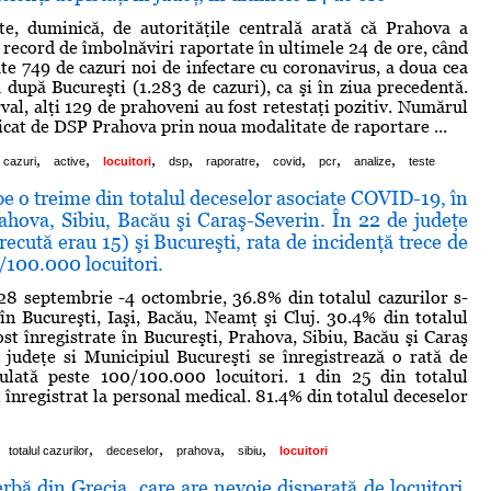
te, duminică, de autorităţile centrală arată că Prahova a
u record de îmbolnăviri raportate în ultimele 24 de ore, când
ate 749 de cazuri noi de infectare cu coronavirus, a doua cea
 după Bucureşti (1.283 de cazuri), ca şi în ziua precedentă.
rval, alţi 129 de prahoveni au fost retestaţi pozitiv. Numărul
icat de DSP Prahova prin noua modalitate de raportare ...
,
,
,
,
,
,
,
,
cazuri
active
locuitori
dsp
raporatre
covid
pcr
analize
teste
 o treime din totalul deceselor asociate COVID-19, în
ahova, Sibiu, Bacău şi Caraş-Severin. În 22 de judeţe
ecută erau 15) şi Bucureşti, rata de incidenţă trece de
/100.000 locuitori.
8 septembrie -4 octombrie, 36.8% din totalul cazurilor s-
 în Bucureşti, Iaşi, Bacău, Neamţ şi Cluj. 30.4% din totalul
ost înregistrate în Bucureşti, Prahova, Sibiu, Bacău şi Caraş
 judeţe si Municipiul Bucureşti se înregistrează o rată de
ulată peste 100/100.000 locuitori. 1 din 25 din totalul
t înregistrat la personal medical. 81.4% din totalul deceselor
,
,
,
,
totalul cazurilor
deceselor
prahova
sibiu
locuitori
rbă din Grecia, care are nevoie disperată de locuitori,